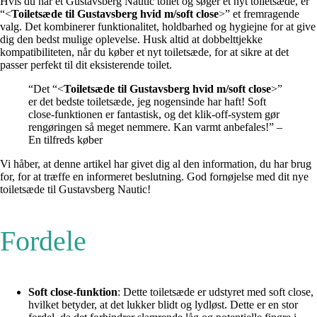
Hvis du har et Gustavsberg Nautic toilet og søger et nyt toiletsæde, er
“<
Toiletsæde til Gustavsberg hvid m/soft close
>” et fremragende
valg. Det kombinerer funktionalitet, holdbarhed og hygiejne for at give
dig den bedst mulige oplevelse. Husk altid at dobbelttjekke
kompatibiliteten, når du køber et nyt toiletsæde, for at sikre at det
passer perfekt til dit eksisterende toilet.
“Det “<
Toiletsæde til Gustavsberg hvid m/soft close
>”
er det bedste toiletsæde, jeg nogensinde har haft! Soft
close-funktionen er fantastisk, og det klik-off-system gør
rengøringen så meget nemmere. Kan varmt anbefales!” –
En tilfreds køber
Vi håber, at denne artikel har givet dig al den information, du har brug
for, for at træffe en informeret beslutning. God fornøjelse med dit nye
toiletsæde til Gustavsberg Nautic!
Fordele
Soft close-funktion
: Dette toiletsæde er udstyret med soft close,
hvilket betyder, at det lukker blidt og lydløst. Dette er en stor