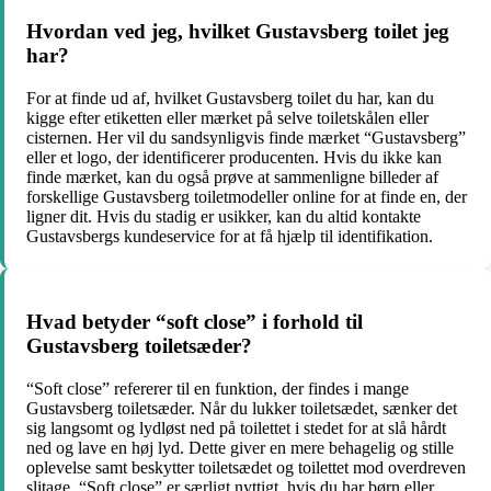
Hvordan ved jeg, hvilket Gustavsberg toilet jeg
har?
For at finde ud af, hvilket Gustavsberg toilet du har, kan du
kigge efter etiketten eller mærket på selve toiletskålen eller
cisternen. Her vil du sandsynligvis finde mærket “Gustavsberg”
eller et logo, der identificerer producenten. Hvis du ikke kan
finde mærket, kan du også prøve at sammenligne billeder af
forskellige Gustavsberg toiletmodeller online for at finde en, der
ligner dit. Hvis du stadig er usikker, kan du altid kontakte
Gustavsbergs kundeservice for at få hjælp til identifikation.
Hvad betyder “soft close” i forhold til
Gustavsberg toiletsæder?
“Soft close” refererer til en funktion, der findes i mange
Gustavsberg toiletsæder. Når du lukker toiletsædet, sænker det
sig langsomt og lydløst ned på toilettet i stedet for at slå hårdt
ned og lave en høj lyd. Dette giver en mere behagelig og stille
oplevelse samt beskytter toiletsædet og toilettet mod overdreven
slitage. “Soft close” er særligt nyttigt, hvis du har børn eller