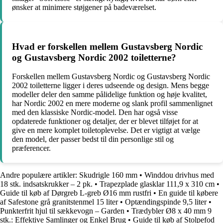
ønsker at minimere støjgener på badeværelset.
Hvad er forskellen mellem Gustavsberg Nordic
og Gustavsberg Nordic 2002 toiletterne?
Forskellen mellem Gustavsberg Nordic og Gustavsberg Nordic
2002 toiletterne ligger i deres udseende og design. Mens begge
modeller deler den samme pålidelige funktion og høje kvalitet,
har Nordic 2002 en mere moderne og slank profil sammenlignet
med den klassiske Nordic-model. Den har også visse
opdaterede funktioner og detaljer, der er blevet tilføjet for at
give en mere komplet toiletoplevelse. Det er vigtigt at vælge
den model, der passer bedst til din personlige stil og
præferencer.
Andre populære artikler:
Skudrigle 160 mm
•
Winddou drivhus med
18 stk. indsatskrukker – 2 pk.
•
Trapezplade glasklar 111,9 x 310 cm
•
Guide til køb af Dørgreb L-greb Ø16 mm rustfri
•
En guide til købere
af Safestone grå granitstenmel 15 liter
•
Optændingspinde 9,5 liter
•
Punkterfrit hjul til sækkevogn – Garden
•
Trædybler Ø8 x 40 mm 9
stk.: Effektive Samlinger og Enkel Brug
•
Guide til køb af Stolpefod