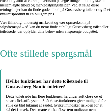
Husk dog altid at være opmærksom på ægte billige tilbud og skelne
mellem ægte tilbud og markedsføringsfælder. Ved at følge disse
retningslinjer kan du finde gode tilbud på Gustavsberg toiletter og få et
kvalitetsprodukt til en billigere pris.
Vær tålmodig, undersøg markedet og vær opmærksom på
salgsfremstød – så kan du nemt finde et billigt Gustavsberg toilet eller
toiletsæde, der opfylder dine behov uden at sprænge budgettet.
Ofte stillede spørgsmål
Hvilke funktioner har dette toiletsæde til
Gustavsberg Nautic toiletter?
Dette toiletsæde har flere funktioner, herunder soft close og et
smart click-off-system. Soft close-funktionen giver mulighed for
stille og blid lukning af sædet, hvilket mindsker risikoen for at
slå det i smæk. Det smarte click-off-system muliggør nem