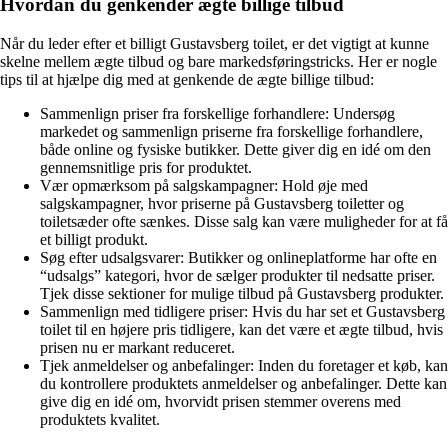
Hvordan du genkender ægte billige tilbud
Når du leder efter et billigt Gustavsberg toilet, er det vigtigt at kunne
skelne mellem ægte tilbud og bare markedsføringstricks. Her er nogle
tips til at hjælpe dig med at genkende de ægte billige tilbud:
Sammenlign priser fra forskellige forhandlere: Undersøg
markedet og sammenlign priserne fra forskellige forhandlere,
både online og fysiske butikker. Dette giver dig en idé om den
gennemsnitlige pris for produktet.
Vær opmærksom på salgskampagner: Hold øje med
salgskampagner, hvor priserne på Gustavsberg toiletter og
toiletsæder ofte sænkes. Disse salg kan være muligheder for at få
et billigt produkt.
Søg efter udsalgsvarer: Butikker og onlineplatforme har ofte en
“udsalgs” kategori, hvor de sælger produkter til nedsatte priser.
Tjek disse sektioner for mulige tilbud på Gustavsberg produkter.
Sammenlign med tidligere priser: Hvis du har set et Gustavsberg
toilet til en højere pris tidligere, kan det være et ægte tilbud, hvis
prisen nu er markant reduceret.
Tjek anmeldelser og anbefalinger: Inden du foretager et køb, kan
du kontrollere produktets anmeldelser og anbefalinger. Dette kan
give dig en idé om, hvorvidt prisen stemmer overens med
produktets kvalitet.