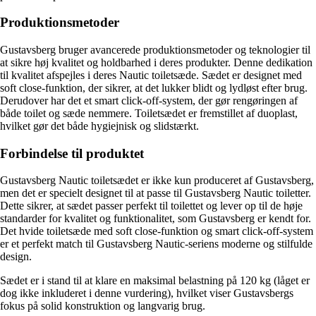
Produktionsmetoder
Gustavsberg bruger avancerede produktionsmetoder og teknologier til
at sikre høj kvalitet og holdbarhed i deres produkter. Denne dedikation
til kvalitet afspejles i deres Nautic toiletsæde. Sædet er designet med
soft close-funktion, der sikrer, at det lukker blidt og lydløst efter brug.
Derudover har det et smart click-off-system, der gør rengøringen af
både toilet og sæde nemmere. Toiletsædet er fremstillet af duoplast,
hvilket gør det både hygiejnisk og slidstærkt.
Forbindelse til produktet
Gustavsberg Nautic toiletsædet er ikke kun produceret af Gustavsberg,
men det er specielt designet til at passe til Gustavsberg Nautic toiletter.
Dette sikrer, at sædet passer perfekt til toilettet og lever op til de høje
standarder for kvalitet og funktionalitet, som Gustavsberg er kendt for.
Det hvide toiletsæde med soft close-funktion og smart click-off-system
er et perfekt match til Gustavsberg Nautic-seriens moderne og stilfulde
design.
Sædet er i stand til at klare en maksimal belastning på 120 kg (låget er
dog ikke inkluderet i denne vurdering), hvilket viser Gustavsbergs
fokus på solid konstruktion og langvarig brug.