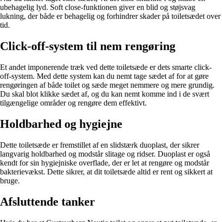
ubehagelig lyd. Soft close-funktionen giver en blid og støjsvag
lukning, der både er behagelig og forhindrer skader på toiletsædet over
tid.
Click-off-system til nem rengøring
Et andet imponerende træk ved dette toiletsæde er dets smarte click-
off-system. Med dette system kan du nemt tage sædet af for at gøre
rengøringen af både toilet og sæde meget nemmere og mere grundig.
Du skal blot klikke sædet af, og du kan nemt komme ind i de svært
tilgængelige områder og rengøre dem effektivt.
Holdbarhed og hygiejne
Dette toiletsæde er fremstillet af en slidstærk duoplast, der sikrer
langvarig holdbarhed og modstår slitage og ridser. Duoplast er også
kendt for sin hygiejniske overflade, der er let at rengøre og modstår
bakterievækst. Dette sikrer, at dit toiletsæde altid er rent og sikkert at
bruge.
Afsluttende tanker