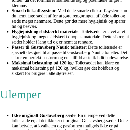
fordel, da det forhindrer slamrende låg og potentielle fingre i
klemme.
Smart click-off-system
: Med dette smarte click-off-system kan
du nemt tage sædet af for at gøre rengøringen af både toilet og
sæde meget nemmere. Dette gør det mere hygiejnisk og sparer
tid og besvær.
Hygiejnisk og slidstærkt materiale
: Toiletsædet er lavet af et
hygiejnisk og meget slidstærkt duoplastmateriale. Dette sikrer, at
sædet holder i lang tid og er nemt at rengøre.
Passer til Gustavsberg Nautic toiletter
: Dette toiletsæde er
specielt designet til at passe til Gustavsberg Nautic toiletter. Det
sikrer en perfekt pasform og en stilfuld æstetik i dit badeværelse.
Maksimal belastning på 120 kg
: Toiletsædet kan klare en
maksimal belastning på 120 kg, hvilket gør det holdbart og
sikkert for brugere i alle størrelser.
Ulemper
Ikke originalt Gustavsberg-sæde
: En ulempe ved dette
toiletsæde er, at det ikke er et originalt Gustavsberg-sæde. Dette
kan betyde, at kvaliteten og pasformen muligvis ikke er på