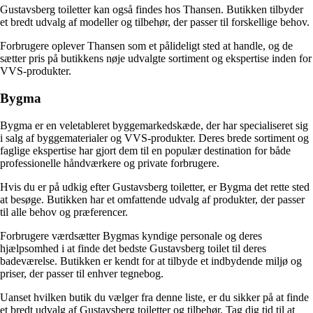
Gustavsberg toiletter kan også findes hos Thansen. Butikken tilbyder
et bredt udvalg af modeller og tilbehør, der passer til forskellige behov.
Forbrugere oplever Thansen som et pålideligt sted at handle, og de
sætter pris på butikkens nøje udvalgte sortiment og ekspertise inden for
VVS-produkter.
Bygma
Bygma er en veletableret byggemarkedskæde, der har specialiseret sig
i salg af byggematerialer og VVS-produkter. Deres brede sortiment og
faglige ekspertise har gjort dem til en populær destination for både
professionelle håndværkere og private forbrugere.
Hvis du er på udkig efter Gustavsberg toiletter, er Bygma det rette sted
at besøge. Butikken har et omfattende udvalg af produkter, der passer
til alle behov og præferencer.
Forbrugere værdsætter Bygmas kyndige personale og deres
hjælpsomhed i at finde det bedste Gustavsberg toilet til deres
badeværelse. Butikken er kendt for at tilbyde et indbydende miljø og
priser, der passer til enhver tegnebog.
Uanset hvilken butik du vælger fra denne liste, er du sikker på at finde
et bredt udvalg af Gustavsberg toiletter og tilbehør. Tag dig tid til at