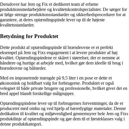
Derudover har Jem og Fix et dedikeret team af erfarne
produktionsmedarbejdere og kvalitetskontrolspecialister. De sørger for
at følge strenge produktionsstandarder og sikkerhedsprocedurer for at
garantere, at deres optændingspinde lever op til de højeste
kvalitetsstandarder.
Betydning for Produktet
Dette produkt af optændingspinde til brændeovne er et perfekt
eksempel på Jem og Fixs engagement i at levere produkter af høj
kvalitet. Optændingspindene er skåret i størrelser, der er nemme at
håndtere og hurtige at arbejde med, hvilket gør dem ideelle til brug i
brændeovne og bålsteder.
Med en imponerende mængde på 9,5 liter i en pose er dette et
økonomisk og holdbart valg for forbrugerne. Produktet er også
velegnet til både private brugere og professionelle, hvilket giver det en
bred appel blandt forskellige målgrupper.
Optændingspindene lever op til forbrugernes forventninger, da de er
produceret med omhu og ved hjælp af bæredygtige materialer. Denne
dedikation til kvalitet og miljøvenlighed gennemsyrer hele Jem og Fixs
produktlinje af optændingspinde og gør dem til et førsteklasses valg i
denne produktkategori.