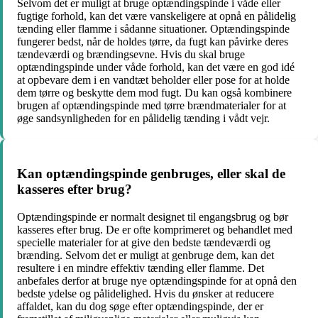
Selvom det er muligt at bruge optændingspinde i våde eller
fugtige forhold, kan det være vanskeligere at opnå en pålidelig
tænding eller flamme i sådanne situationer. Optændingspinde
fungerer bedst, når de holdes tørre, da fugt kan påvirke deres
tændeværdi og brændingsevne. Hvis du skal bruge
optændingspinde under våde forhold, kan det være en god idé
at opbevare dem i en vandtæt beholder eller pose for at holde
dem tørre og beskytte dem mod fugt. Du kan også kombinere
brugen af optændingspinde med tørre brændmaterialer for at
øge sandsynligheden for en pålidelig tænding i vådt vejr.
Kan optændingspinde genbruges, eller skal de
kasseres efter brug?
Optændingspinde er normalt designet til engangsbrug og bør
kasseres efter brug. De er ofte komprimeret og behandlet med
specielle materialer for at give den bedste tændeværdi og
brænding. Selvom det er muligt at genbruge dem, kan det
resultere i en mindre effektiv tænding eller flamme. Det
anbefales derfor at bruge nye optændingspinde for at opnå den
bedste ydelse og pålidelighed. Hvis du ønsker at reducere
affaldet, kan du dog søge efter optændingspinde, der er