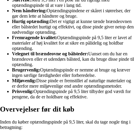
optændingspinde til at vare i lang tid.
Nem håndtering:
Optændingspindene er skåret i størrelser, der
gør dem lette at håndtere og bruge.
Hurtig optænding:
Det er vigtigt at kunne tænde brændeovnen
eller bålstedet hurtigt og effektivt, og disse pinde giver netop den
nødvendige optænding.
Fremragende kvalitet:
Optændingspinde på 9,5 liter er lavet af
materialer af høj kvalitet for at sikre en pålidelig og holdbar
optænding.
Velegnet til brændeovne og bålsteder:
Uanset om du har en
brændeovn eller et udendørs bålsted, kan du bruge disse pinde til
optænding.
Brugervenlig:
Optændingspinde er nemme at bruge og kræver
ingen særlige færdigheder eller forberedelse.
Miljøvenlig:
Disse pinde er fremstillet af naturlige materialer og
er derfor mere miljøvenlige end andre optændingsmetoder.
Prisvenlig:
Optændingspinde på 9,5 liter tilbyder god værdi for
pengene, da de er holdbare og effektive.
Overvejelser før dit køb
Inden du køber optændingspinde på 9,5 liter, skal du tage nogle ting i
betragtning: