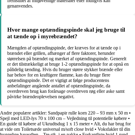
fremstillet af miljøvenlige materialer eller muligvis kan
genanvendes.
Hvor mange optændingspinde skal jeg bruge til
at tænde op i myrebrændet?
Mængden af optændingspinde, der kræves for at tænde op i
brændet eller grillen, afhænger af flere faktorer, herunder
størrelsen på brændet og mærket af optændingspinde. Generelt
er det tilstrækkeligt at bruge 1-2 optændingspinde for at opnå en
pålidelig tænding. Hvis du bruger større stykker brænde eller
har behov for en kraftigere flamme, kan du bruge flere
optændingspinde. Det er vigtigt at følge producentens
anbefalinger angående antallet af optændingspinde, da
overdreven brug kan forårsage overdreven røg eller aske samt
påvirke brændeoplevelsen negativt.
Andre populære artikler:
Sandpapir rulle korn 220 – 93 mm x 50 m
•
Spejl med LED-lys 70 x 100 cm – Vejledning til potentielle købere
•
En guide til købere af Ukrudtsdug 1 x 15 meter
•
Alt, du har brug for
at vide om Toiletsæde universal m/soft close hvid
•
Voksfakler til din
hyggelige haveaften – Tre stk. i en pakke
•
Forkantliste hvid 1 rund