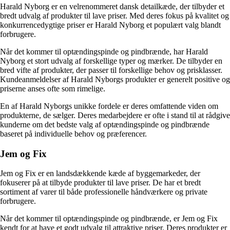
Harald Nyborg er en velrenommeret dansk detailkæde, der tilbyder et
bredt udvalg af produkter til lave priser. Med deres fokus på kvalitet og
konkurrencedygtige priser er Harald Nyborg et populært valg blandt
forbrugere.
Når det kommer til optændingspinde og pindbrænde, har Harald
Nyborg et stort udvalg af forskellige typer og mærker. De tilbyder en
bred vifte af produkter, der passer til forskellige behov og prisklasser.
Kundeanmeldelser af Harald Nyborgs produkter er generelt positive og
priserne anses ofte som rimelige.
En af Harald Nyborgs unikke fordele er deres omfattende viden om
produkterne, de sælger. Deres medarbejdere er ofte i stand til at rådgive
kunderne om det bedste valg af optændingspinde og pindbrænde
baseret på individuelle behov og præferencer.
Jem og Fix
Jem og Fix er en landsdækkende kæde af byggemarkeder, der
fokuserer på at tilbyde produkter til lave priser. De har et bredt
sortiment af varer til både professionelle håndværkere og private
forbrugere.
Når det kommer til optændingspinde og pindbrænde, er Jem og Fix
kendt for at have et godt udvalg til attraktive priser. Deres produkter er