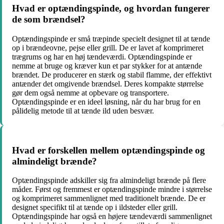
Hvad er optændingspinde, og hvordan fungerer
de som brændsel?
Optændingspinde er små træpinde specielt designet til at tænde
op i brændeovne, pejse eller grill. De er lavet af komprimeret
trægrums og har en høj tændeværdi. Optændingspinde er
nemme at bruge og kræver kun et par stykker for at antænde
brændet. De producerer en stærk og stabil flamme, der effektivt
antænder det omgivende brændsel. Deres kompakte størrelse
gør dem også nemme at opbevare og transportere.
Optændingspinde er en ideel løsning, når du har brug for en
pålidelig metode til at tænde ild uden besvær.
Hvad er forskellen mellem optændingspinde og
almindeligt brænde?
Optændingspinde adskiller sig fra almindeligt brænde på flere
måder. Først og fremmest er optændingspinde mindre i størrelse
og komprimeret sammenlignet med traditionelt brænde. De er
designet specifikt til at tænde op i ildsteder eller grill.
Optændingspinde har også en højere tændeværdi sammenlignet