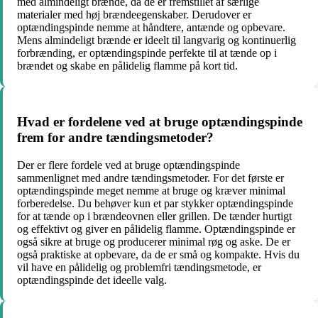
med almindeligt brænde, da de er fremstillet af særlige
materialer med høj brændeegenskaber. Derudover er
optændingspinde nemme at håndtere, antænde og opbevare.
Mens almindeligt brænde er ideelt til langvarig og kontinuerlig
forbrænding, er optændingspinde perfekte til at tænde op i
brændet og skabe en pålidelig flamme på kort tid.
Hvad er fordelene ved at bruge optændingspinde
frem for andre tændingsmetoder?
Der er flere fordele ved at bruge optændingspinde
sammenlignet med andre tændingsmetoder. For det første er
optændingspinde meget nemme at bruge og kræver minimal
forberedelse. Du behøver kun et par stykker optændingspinde
for at tænde op i brændeovnen eller grillen. De tænder hurtigt
og effektivt og giver en pålidelig flamme. Optændingspinde er
også sikre at bruge og producerer minimal røg og aske. De er
også praktiske at opbevare, da de er små og kompakte. Hvis du
vil have en pålidelig og problemfri tændingsmetode, er
optændingspinde det ideelle valg.