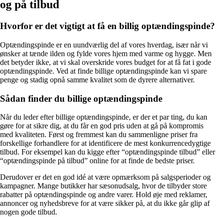
og på tilbud
Hvorfor er det vigtigt at få en billig optændingspinde?
Optændingspinde er en uundværlig del af vores hverdag, især når vi
ønsker at tænde ilden og fylde vores hjem med varme og hygge. Men
det betyder ikke, at vi skal overskride vores budget for at få fat i gode
optændingspinde. Ved at finde billige optændingspinde kan vi spare
penge og stadig opnå samme kvalitet som de dyrere alternativer.
Sådan finder du billige optændingspinde
Når du leder efter billige optændingspinde, er der et par ting, du kan
gøre for at sikre dig, at du får en god pris uden at gå på kompromis
med kvaliteten. Først og fremmest kan du sammenligne priser fra
forskellige forhandlere for at identificere de mest konkurrencedygtige
tilbud. For eksempel kan du kigge efter “optændingspinde tilbud” eller
“optændingspinde på tilbud” online for at finde de bedste priser.
Derudover er det en god idé at være opmærksom på salgsperioder og
kampagner. Mange butikker har sæsonudsalg, hvor de tilbyder store
rabatter på optændingspinde og andre varer. Hold øje med reklamer,
annoncer og nyhedsbreve for at være sikker på, at du ikke går glip af
nogen gode tilbud.