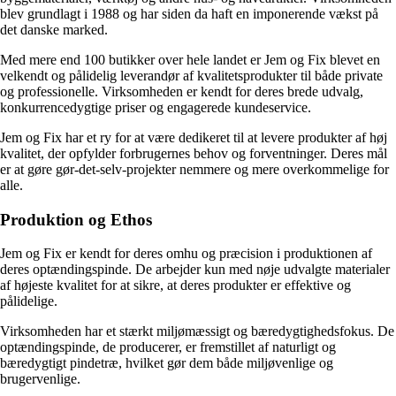
blev grundlagt i 1988 og har siden da haft en imponerende vækst på
det danske marked.
Med mere end 100 butikker over hele landet er Jem og Fix blevet en
velkendt og pålidelig leverandør af kvalitetsprodukter til både private
og professionelle. Virksomheden er kendt for deres brede udvalg,
konkurrencedygtige priser og engagerede kundeservice.
Jem og Fix har et ry for at være dedikeret til at levere produkter af høj
kvalitet, der opfylder forbrugernes behov og forventninger. Deres mål
er at gøre gør-det-selv-projekter nemmere og mere overkommelige for
alle.
Produktion og Ethos
Jem og Fix er kendt for deres omhu og præcision i produktionen af
deres optændingspinde. De arbejder kun med nøje udvalgte materialer
af højeste kvalitet for at sikre, at deres produkter er effektive og
pålidelige.
Virksomheden har et stærkt miljømæssigt og bæredygtighedsfokus. De
optændingspinde, de producerer, er fremstillet af naturligt og
bæredygtigt pindetræ, hvilket gør dem både miljøvenlige og
brugervenlige.