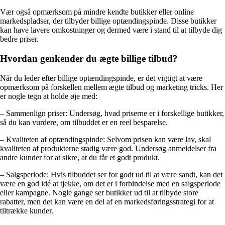
Vær også opmærksom på mindre kendte butikker eller online
markedspladser, der tilbyder billige optændingspinde. Disse butikker
kan have lavere omkostninger og dermed være i stand til at tilbyde dig
bedre priser.
Hvordan genkender du ægte billige tilbud?
Når du leder efter billige optændingspinde, er det vigtigt at være
opmærksom på forskellen mellem ægte tilbud og marketing tricks. Her
er nogle tegn at holde øje med:
– Sammenlign priser: Undersøg, hvad priserne er i forskellige butikker,
så du kan vurdere, om tilbuddet er en reel besparelse.
– Kvaliteten af optændingspinde: Selvom prisen kan være lav, skal
kvaliteten af ​​produkterne stadig være god. Undersøg anmeldelser fra
andre kunder for at sikre, at du får et godt produkt.
– Salgsperiode: Hvis tilbuddet ser for godt ud til at være sandt, kan det
være en god idé at tjekke, om det er i forbindelse med en salgsperiode
eller kampagne. Nogle gange ser butikker ud til at tilbyde store
rabatter, men det kan være en del af en markedsføringsstrategi for at
tiltrække kunder.