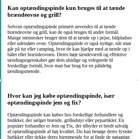
Kan optændingspinde kun bruges til at tænde
brændeovne og grill?
Selvom optændingspinde primært anvendes til at tænde
brændeovne og grill, kan de også bruges til andre formål.
Mange mennesker bruger dem til at tænde op i pejse, bålpladser
eller udendørs ovne. Optændingspinde er også nyttige, når man
går på tur eller camping, hvor de kan hjælpe med at tænde op i
bålet eller brændeovnen. Deres høje tændeværdi og effektive
tændingsegenskaber gør dem alsidige og velegnede til
forskellige formål, hvor man har brug for en pålidelig
tændingsmetode.
Hvor kan jeg købe optændingspinde, især
optændingspinde jem og fix?
Optændingspinde kan købes hos forskellige forhandlere og
butikker, der sælger brænde, grilludstyr eller pejsartikler. En
populær forhandler er Jem og Fix, der tilbyder et bredt udvalg
af optændingspinde af høj kvalitet. Du kan besøge deres fysiske
butikker eller tjekke deres hjemmeside for at finde de nøjagtige