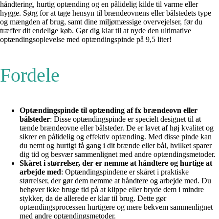
håndtering, hurtig optænding og en pålidelig kilde til varme eller
hygge. Sørg for at tage hensyn til brændeovnens eller bålstedets type
og mængden af brug, samt dine miljømæssige overvejelser, før du
træffer dit endelige køb. Gør dig klar til at nyde den ultimative
optændingsoplevelse med optændingspinde på 9,5 liter!
Fordele
Optændingspinde til optænding af fx brændeovn eller
bålsteder
: Disse optændingspinde er specielt designet til at
tænde brændeovne eller bålsteder. De er lavet af høj kvalitet og
sikrer en pålidelig og effektiv optænding. Med disse pinde kan
du nemt og hurtigt få gang i dit brænde eller bål, hvilket sparer
dig tid og besvær sammenlignet med andre optændingsmetoder.
Skåret i størrelser, der er nemme at håndtere og hurtige at
arbejde med
: Optændingspindene er skåret i praktiske
størrelser, der gør dem nemme at håndtere og arbejde med. Du
behøver ikke bruge tid på at klippe eller bryde dem i mindre
stykker, da de allerede er klar til brug. Dette gør
optændingsprocessen hurtigere og mere bekvem sammenlignet
med andre optændingsmetoder.