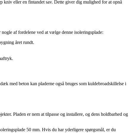
 kniv eller en fintandet sav. Dette giver dig mulighed for at opnå
r nogle af fordelene ved at vælge denne isoleringsplade:
bygning året rundt.
aaftryk.
ndæk med beton kan pladerne også bruges som kuldebroadskillelse i
kter. Pladen er nem at tilpasse og installere, og dens holdbarhed og
isoleringsplade 50 mm. Hvis du har yderligere spørgsmål, er du