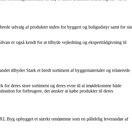
rede udvalg af produkter inden for byggeri og boligudstyr samt for sin
lvan er også kendt for at tilbyde vejledning og ekspertrådgivning til
det tilbyder Stark et bredt sortiment af byggematerialer og relaterede
rk for deres store sortiment og deres evne til at imødekomme både
tination for forbrugere, der ønsker at købe produkter til deres
r XL Byg opbygget et stærkt omdømme som en pålidelig leverandør af