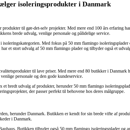
sælger isoleringsprodukter i Danmark
 produkter til gør-det-selv projekter. Med mere end 100 års erfaring 
tikkens brede udvalg, venlige personale og pålidelige service.
 isoleringskategorien. Med fokus på 50 mm flamingo isoleringsplader og
n har et stort udvalg af 50 mm flamingo plader og tilbyder også et udva
kvalitetsprodukter til lave priser. Med mere end 80 butikker i Danmark h
venlige personale og den gode kundeservice.
t bredt udvalg af produkter, herunder 50 mm flamingo isoleringsplader. 
oleringsprojekter, der passer perfekt til behovene hos deres målgruppe.
en, herunder Danmark. Butikken er kendt for sin brede vifte af produkt
rkeder i Danmark.
 Bauhaus. Butikken tilbyder også 50 mm flamingo isoleringsplader og andr