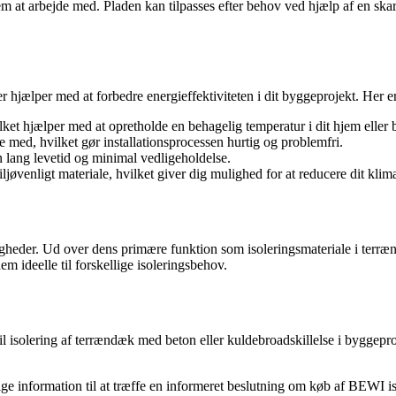
 at arbejde med. Pladen kan tilpasses efter behov ved hjælp af en skarp
 hjælper med at forbedre energieffektiviteten i dit byggeprojekt. Her e
ket hjælper med at opretholde en behagelig temperatur i dit hjem eller 
med, hvilket gør installationsprocessen hurtig og problemfri.
en lang levetid og minimal vedligeholdelse.
jøvenligt materiale, hvilket giver dig mulighed for at reducere dit klim
heder. Ud over dens primære funktion som isoleringsmateriale i terræ
m ideelle til forskellige isoleringsbehov.
isolering af terrændæk med beton eller kuldebroadskillelse i byggeproje
ige information til at træffe en informeret beslutning om køb af BEWI 