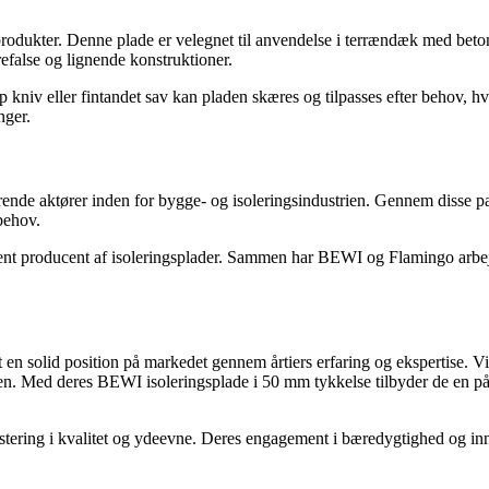
produkter. Denne plade er velegnet til anvendelse i terrændæk med bet
false og lignende konstruktioner.
iv eller fintandet sav kan pladen skæres og tilpasses efter behov, hvilke
nger.
rende aktører inden for bygge- og isoleringsindustrien. Gennem disse 
behov.
t producent af isoleringsplader. Sammen har BEWI og Flamingo arbejdet 
 en solid position på markedet gennem årtiers erfaring og ekspertise. 
hen. Med deres BEWI isoleringsplade i 50 mm tykkelse tilbyder de en på
tering i kvalitet og ydeevne. Deres engagement i bæredygtighed og inno