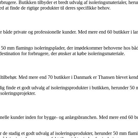
orbrugere. Butikken tilbyder et bredt udvalg af isoleringsmaterialer, 
at finde de rigtige produkter til deres specifikke behov.
r både private og professionelle kunder. Med mere end 60 butikker i l
er 50 mm flamingo isoleringsplader, der imødekommer behovene hos både 
estination for forbrugere, der ønsker at købe isoleringsmateriale.
 biltilbehør. Med mere end 70 butikker i Danmark er Thansen blevet kend
ig finde et godt udvalg af isoleringsprodukter i butikken, herunder 50 mm
oleringsprojekter.
lle kunder inden for bygge- og anlægsbranchen. Med mere end 60 butik
 de stadig et godt udvalg af isoleringsprodukter, herunder 50 mm flami