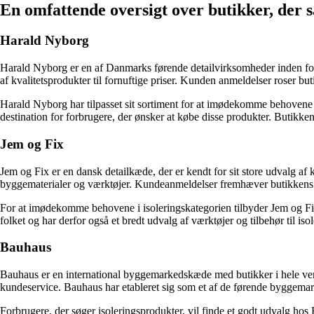
En omfattende oversigt over butikker, der 
Harald Nyborg
Harald Nyborg er en af Danmarks førende detailvirksomheder inden for
af kvalitetsprodukter til fornuftige priser. Kunden anmeldelser roser bu
Harald Nyborg har tilpasset sit sortiment for at imødekomme behovene i
destination for forbrugere, der ønsker at købe disse produkter. Butikke
Jem og Fix
Jem og Fix er en dansk detailkæde, der er kendt for sit store udvalg af 
byggematerialer og værktøjer. Kundeanmeldelser fremhæver butikkens 
For at imødekomme behovene i isoleringskategorien tilbyder Jem og Fix e
folket og har derfor også et bredt udvalg af værktøjer og tilbehør til is
Bauhaus
Bauhaus er en international byggemarkedskæde med butikker i hele verd
kundeservice. Bauhaus har etableret sig som et af de førende byggema
Forbrugere, der søger isoleringsprodukter, vil finde et godt udvalg hos