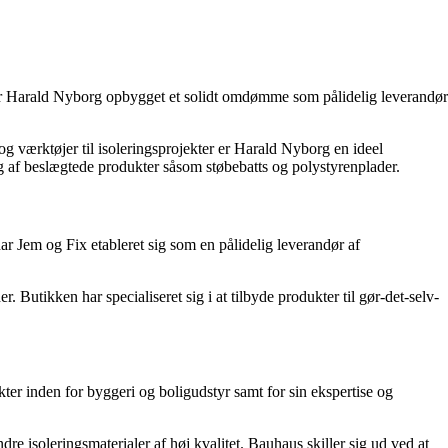
har Harald Nyborg opbygget et solidt omdømme som pålidelig leverandør
 værktøjer til isoleringsprojekter er Harald Nyborg en ideel
lg af beslægtede produkter såsom støbebatts og polystyrenplader.
ar Jem og Fix etableret sig som en pålidelig leverandør af
Butikken har specialiseret sig i at tilbyde produkter til gør-det-selv-
er inden for byggeri og boligudstyr samt for sin ekspertise og
e isoleringsmaterialer af høj kvalitet. Bauhaus skiller sig ud ved at