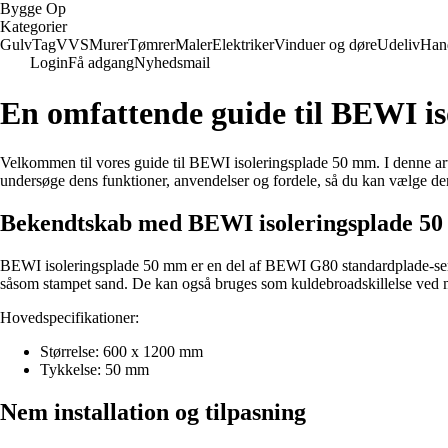
Bygge Op
Kategorier
Gulv
Tag
VVS
Murer
Tømrer
Maler
Elektriker
Vinduer og døre
Udeliv
Han
Login
Få adgang
Nyhedsmail
En omfattende guide til BEWI i
Velkommen til vores guide til BEWI isoleringsplade 50 mm. I denne artik
undersøge dens funktioner, anvendelser og fordele, så du kan vælge den
Bekendtskab med BEWI isoleringsplade 5
BEWI isoleringsplade 50 mm er en del af BEWI G80 standardplade-serien 
såsom stampet sand. De kan også bruges som kuldebroadskillelse ved mu
Hovedspecifikationer:
Størrelse: 600 x 1200 mm
Tykkelse: 50 mm
Nem installation og tilpasning