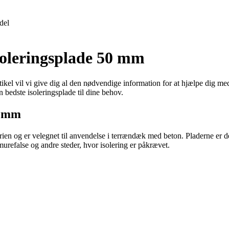
del
soleringsplade 50 mm
el vil vi give dig al den nødvendige information for at hjælpe dig med 
 bedste isoleringsplade til dine behov.
0 mm
og er velegnet til anvendelse i terrændæk med beton. Pladerne er desig
refalse og andre steder, hvor isolering er påkrævet.