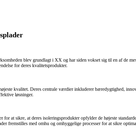
splader
ksomheden blev grundlagt i XX og har siden vokset sig til en af de mes
delse for deres kvalitetsprodukter.
højeste kvalitet. Deres centrale værdier inkluderer bæredygtighed, inno
fektive løsninger.
 at sikre, at deres isoleringsprodukter opfylder de højeste standarder
er fremstilles med omhu og omhyggelige processer for at sikre optimal