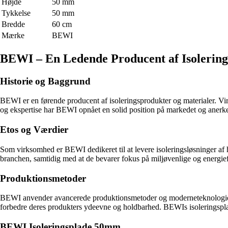
Højde
50 mm
Tykkelse
50 mm
Bredde
60 cm
Mærke
BEWI
BEWI – En Ledende Producent af Isolering
Historie og Baggrund
BEWI er en førende producent af isoleringsprodukter og materialer. Vir
og ekspertise har BEWI opnået en solid position på markedet og anerken
Etos og Værdier
Som virksomhed er BEWI dedikeret til at levere isoleringsløsninger af 
branchen, samtidig med at de bevarer fokus på miljøvenlige og energief
Produktionsmetoder
BEWI anvender avancerede produktionsmetoder og moderneteknologier for
forbedre deres produkters ydeevne og holdbarhed. BEWIs isoleringsplad
BEWI Isoleringsplade 50mm