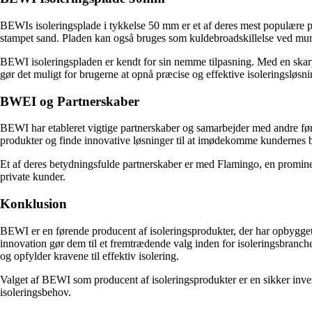
BEWIs isoleringsplade i tykkelse 50 mm er et af deres mest populære 
stampet sand. Pladen kan også bruges som kuldebroadskillelse ved mure
BEWI isoleringspladen er kendt for sin nemme tilpasning. Med en skarp kn
gør det muligt for brugerne at opnå præcise og effektive isoleringsløsni
BWEI og Partnerskaber
BEWI har etableret vigtige partnerskaber og samarbejder med andre fø
produkter og finde innovative løsninger til at imødekomme kundernes 
Et af deres betydningsfulde partnerskaber er med Flamingo, en prominen
private kunder.
Konklusion
BEWI er en førende producent af isoleringsprodukter, der har opbygget
innovation gør dem til et fremtrædende valg inden for isoleringsbranc
og opfylder kravene til effektiv isolering.
Valget af BEWI som producent af isoleringsprodukter er en sikker inves
isoleringsbehov.