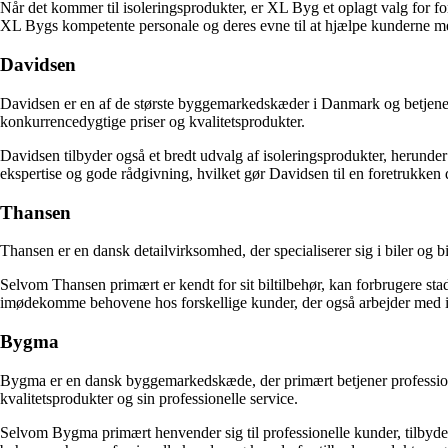
Når det kommer til isoleringsprodukter, er XL Byg et oplagt valg for f
XL Bygs kompetente personale og deres evne til at hjælpe kunderne med 
Davidsen
Davidsen er en af ​​de største byggemarkedskæder i Danmark og betjene
konkurrencedygtige priser og kvalitetsprodukter.
Davidsen tilbyder også et bredt udvalg af isoleringsprodukter, herund
ekspertise og gode rådgivning, hvilket gør Davidsen til en foretrukken d
Thansen
Thansen er en dansk detailvirksomhed, der specialiserer sig i biler og
Selvom Thansen primært er kendt for sit biltilbehør, kan forbrugere stad
imødekomme behovene hos forskellige kunder, der også arbejder med is
Bygma
Bygma er en dansk byggemarkedskæde, der primært betjener professione
kvalitetsprodukter og sin professionelle service.
Selvom Bygma primært henvender sig til professionelle kunder, tilbyder