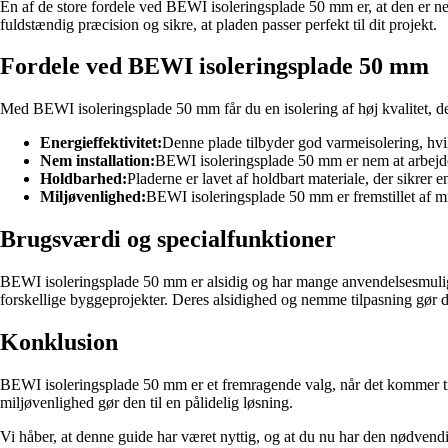
En af de store fordele ved BEWI isoleringsplade 50 mm er, at den er nem
fuldstændig præcision og sikre, at pladen passer perfekt til dit projekt.
Fordele ved BEWI isoleringsplade 50 mm
Med BEWI isoleringsplade 50 mm får du en isolering af høj kvalitet, der
Energieffektivitet:
Denne plade tilbyder god varmeisolering, hvil
Nem installation:
BEWI isoleringsplade 50 mm er nem at arbejde 
Holdbarhed:
Pladerne er lavet af holdbart materiale, der sikrer 
Miljøvenlighed:
BEWI isoleringsplade 50 mm er fremstillet af mil
Brugsværdi og specialfunktioner
BEWI isoleringsplade 50 mm er alsidig og har mange anvendelsesmulig
forskellige byggeprojekter. Deres alsidighed og nemme tilpasning gør de
Konklusion
BEWI isoleringsplade 50 mm er et fremragende valg, når det kommer til 
miljøvenlighed gør den til en pålidelig løsning.
Vi håber, at denne guide har været nyttig, og at du nu har den nødvend