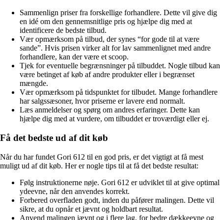
Sammenlign priser fra forskellige forhandlere. Dette vil give dig
en idé om den gennemsnitlige pris og hjælpe dig med at
identificere de bedste tilbud.
Vær opmærksom på tilbud, der synes “for gode til at være
sande”. Hvis prisen virker alt for lav sammenlignet med andre
forhandlere, kan der være et scoop.
Tjek for eventuelle begrænsninger på tilbuddet. Nogle tilbud kan
være betinget af køb af andre produkter eller i begrænset
mængde.
Vær opmærksom på tidspunktet for tilbudet. Mange forhandlere
har salgssæsoner, hvor priserne er lavere end normalt.
Læs anmeldelser og spørg om andres erfaringer. Dette kan
hjælpe dig med at vurdere, om tilbuddet er troværdigt eller ej.
Få det bedste ud af dit køb
Når du har fundet Gori 612 til en god pris, er det vigtigt at få mest
muligt ud af dit køb. Her er nogle tips til at få det bedste resultat:
Følg instruktionerne nøje. Gori 612 er udviklet til at give optimal
ydeevne, når den anvendes korrekt.
Forbered overfladen godt, inden du påfører malingen. Dette vil
sikre, at du opnår et jævnt og holdbart resultat.
Anvend malingen jævnt og i flere lag, for bedre dækkeevne og