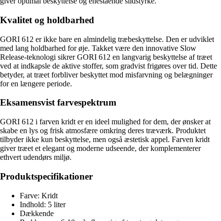
giver optimal beskyttelse og enestående slidstyrke.
Kvalitet og holdbarhed
GORI 612 er ikke bare en almindelig træbeskyttelse. Den er udviklet
med lang holdbarhed for øje. Takket være den innovative Slow
Release-teknologi sikrer GORI 612 en langvarig beskyttelse af træet
ved at indkapsle de aktive stoffer, som gradvist frigøres over tid. Dette
betyder, at træet forbliver beskyttet mod misfarvning og belægninger
for en længere periode.
Eksamensvist farvespektrum
GORI 612 i farven kridt er en ideel mulighed for dem, der ønsker at
skabe en lys og frisk atmosfære omkring deres træværk. Produktet
tilbyder ikke kun beskyttelse, men også æstetisk appel. Farven kridt
giver træet et elegant og moderne udseende, der komplementerer
ethvert udendørs miljø.
Produktspecifikationer
Farve: Kridt
Indhold: 5 liter
Dækkende