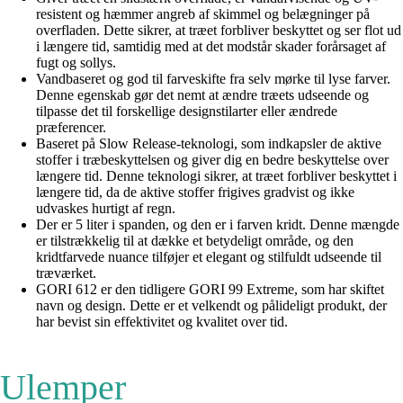
resistent og hæmmer angreb af skimmel og belægninger på
overfladen. Dette sikrer, at træet forbliver beskyttet og ser flot ud
i længere tid, samtidig med at det modstår skader forårsaget af
fugt og sollys.
Vandbaseret og god til farveskifte fra selv mørke til lyse farver.
Denne egenskab gør det nemt at ændre træets udseende og
tilpasse det til forskellige designstilarter eller ændrede
præferencer.
Baseret på Slow Release-teknologi, som indkapsler de aktive
stoffer i træbeskyttelsen og giver dig en bedre beskyttelse over
længere tid. Denne teknologi sikrer, at træet forbliver beskyttet i
længere tid, da de aktive stoffer frigives gradvist og ikke
udvaskes hurtigt af regn.
Der er 5 liter i spanden, og den er i farven kridt. Denne mængde
er tilstrækkelig til at dække et betydeligt område, og den
kridtfarvede nuance tilføjer et elegant og stilfuldt udseende til
træværket.
GORI 612 er den tidligere GORI 99 Extreme, som har skiftet
navn og design. Dette er et velkendt og pålideligt produkt, der
har bevist sin effektivitet og kvalitet over tid.
Ulemper