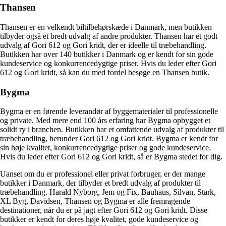
Thansen
Thansen er en velkendt biltilbehørskæde i Danmark, men butikken
tilbyder også et bredt udvalg af andre produkter. Thansen har et godt
udvalg af Gori 612 og Gori kridt, der er ideelle til træbehandling.
Butikken har over 140 butikker i Danmark og er kendt for sin gode
kundeservice og konkurrencedygtige priser. Hvis du leder efter Gori
612 og Gori kridt, så kan du med fordel besøge en Thansen butik.
Bygma
Bygma er en førende leverandør af byggematerialer til professionelle
og private. Med mere end 100 års erfaring har Bygma opbygget et
solidt ry i branchen. Butikken har et omfattende udvalg af produkter til
træbehandling, herunder Gori 612 og Gori kridt. Bygma er kendt for
sin høje kvalitet, konkurrencedygtige priser og gode kundeservice.
Hvis du leder efter Gori 612 og Gori kridt, så er Bygma stedet for dig.
Uanset om du er professionel eller privat forbruger, er der mange
butikker i Danmark, der tilbyder et bredt udvalg af produkter til
træbehandling. Harald Nyborg, Jem og Fix, Bauhaus, Silvan, Stark,
XL Byg, Davidsen, Thansen og Bygma er alle fremragende
destinationer, når du er på jagt efter Gori 612 og Gori kridt. Disse
butikker er kendt for deres høje kvalitet, gode kundeservice og