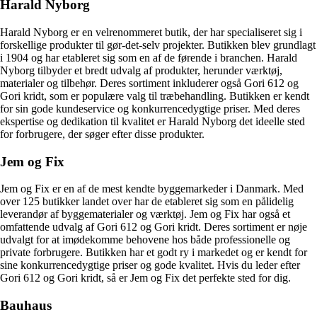
Harald Nyborg
Harald Nyborg er en velrenommeret butik, der har specialiseret sig i
forskellige produkter til gør-det-selv projekter. Butikken blev grundlagt
i 1904 og har etableret sig som en af de førende i branchen. Harald
Nyborg tilbyder et bredt udvalg af produkter, herunder værktøj,
materialer og tilbehør. Deres sortiment inkluderer også Gori 612 og
Gori kridt, som er populære valg til træbehandling. Butikken er kendt
for sin gode kundeservice og konkurrencedygtige priser. Med deres
ekspertise og dedikation til kvalitet er Harald Nyborg det ideelle sted
for forbrugere, der søger efter disse produkter.
Jem og Fix
Jem og Fix er en af de mest kendte byggemarkeder i Danmark. Med
over 125 butikker landet over har de etableret sig som en pålidelig
leverandør af byggematerialer og værktøj. Jem og Fix har også et
omfattende udvalg af Gori 612 og Gori kridt. Deres sortiment er nøje
udvalgt for at imødekomme behovene hos både professionelle og
private forbrugere. Butikken har et godt ry i markedet og er kendt for
sine konkurrencedygtige priser og gode kvalitet. Hvis du leder efter
Gori 612 og Gori kridt, så er Jem og Fix det perfekte sted for dig.
Bauhaus