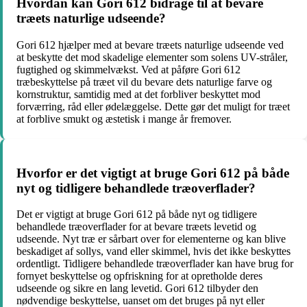
Hvordan kan Gori 612 bidrage til at bevare
træets naturlige udseende?
Gori 612 hjælper med at bevare træets naturlige udseende ved
at beskytte det mod skadelige elementer som solens UV-stråler,
fugtighed og skimmelvækst. Ved at påføre Gori 612
træbeskyttelse på træet vil du bevare dets naturlige farve og
kornstruktur, samtidig med at det forbliver beskyttet mod
forværring, råd eller ødelæggelse. Dette gør det muligt for træet
at forblive smukt og æstetisk i mange år fremover.
Hvorfor er det vigtigt at bruge Gori 612 på både
nyt og tidligere behandlede træoverflader?
Det er vigtigt at bruge Gori 612 på både nyt og tidligere
behandlede træoverflader for at bevare træets levetid og
udseende. Nyt træ er sårbart over for elementerne og kan blive
beskadiget af sollys, vand eller skimmel, hvis det ikke beskyttes
ordentligt. Tidligere behandlede træoverflader kan have brug for
fornyet beskyttelse og opfriskning for at opretholde deres
udseende og sikre en lang levetid. Gori 612 tilbyder den
nødvendige beskyttelse, uanset om det bruges på nyt eller