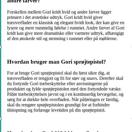
andre farver?
Forskellen mellem Gori kridt hvid og andre farver ligger
primært i det æstetiske udtryk. Gori kridt hvid giver
træoverflader en klassisk og elegant hvidt look, der kan give en
lysere og mere rummelig følelse i rummet. Andre farver af Gori
kridt kan give mere dramatiske eller varmere udtryk, afhængigt
af den ønskede stil og stemning i rummet eller på møblerne.
Hvordan bruger man Gori sprøjtepistol?
For at bruge Gori sprøjtepistol skal du først sikre dig, at
træoverfladen er rengjort og fri for støv og snavs. Derefter skal
du fortynde Gori træbeskyttelse efter anvisningerne på
produktet og fylde sprøjtepistolen med den fortyndede væske.
Påfør træbeskyttelsen jævnt og i en kontinuerlig bevægelse, og
sørg for at dække hele overfladen. Når påføringen er færdig,
skal du rengøre sprøjtepistolen grundigt for at forhindre
tilstopning og forlænge levetiden på din sprøjtepistol.