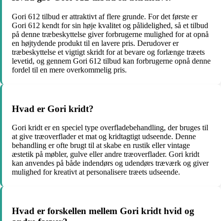
Gori 612 tilbud er attraktivt af flere grunde. For det første er
Gori 612 kendt for sin høje kvalitet og pålidelighed, så et tilbud
på denne træbeskyttelse giver forbrugerne mulighed for at opnå
en højtydende produkt til en lavere pris. Derudover er
træbeskyttelse et vigtigt skridt for at bevare og forlænge træets
levetid, og gennem Gori 612 tilbud kan forbrugerne opnå denne
fordel til en mere overkommelig pris.
Hvad er Gori kridt?
Gori kridt er en speciel type overfladebehandling, der bruges til
at give træoverflader et mat og kridtagtigt udseende. Denne
behandling er ofte brugt til at skabe en rustik eller vintage
æstetik på møbler, gulve eller andre træoverflader. Gori kridt
kan anvendes på både indendørs og udendørs træværk og giver
mulighed for kreativt at personalisere træets udseende.
Hvad er forskellen mellem Gori kridt hvid og