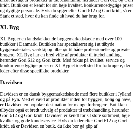
kridt. Butikken er kendt for sin høje kvalitet, konkurrencedygtige priser
og dygtige personale. Hvis du søger efter Gori 612 og Gori kridt, så er
Stark et sted, hvor du kan finde alt hvad du har brug for.
XL Byg
XL Byg er en landsdækkende byggemarkedskæde med over 100
butikker i Danmark. Butikken har specialiseret sig i at tilbyde
byggematerialer, værktøj og tilbehør til både professionelle og private
brugere. XL Byg har en bred vifte af produkter til træbehandling,
herunder Gori 612 og Gori kridt. Med fokus på kvalitet, service og
konkurrencedygtige priser er XL Byg et ideelt sted for forbrugere, der
leder efter disse specifikke produkter.
Davidsen
Davidsen er en dansk byggemarkedskæde med flere butikker i Jylland
og på Fyn. Med et væld af produkter inden for byggeri, bolig og have,
er Davidsen en populær destination for mange forbrugere. Butikken
tilbyder også et bredt udvalg af produkter til træbehandling, herunder
Gori 612 og Gori kridt. Davidsen er kendt for sit store sortiment, høje
kvalitet og gode kundeservice. Hvis du leder efter Gori 612 og Gori
kridt, så er Davidsen en butik, du ikke bør gå glip af.