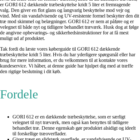
er GORI 612 dækkende træbeskyttelse kridt 5 liter et fremragende
valg. Den giver en flot glans og langvarig beskyttelse mod vejr og
vind. Med sin vandafvisende og UV-resistente formel beskytter den dit
træ mod skimmel og belægninger. GORI 612 er nem at påføre og er
velegnet til både nyt og tidligere behandlet træværk. Husk dog at følge
de angivne opbevarings- og sikkerhedsinstruktioner for at få mest
muligt ud af produktet.
Tak fordi du læste vores køberguide til GORI 612 dækkende
træbeskyttelse kridt 5 liter. Hvis du har yderligere spørgsmål eller har
brug for mere information, er du velkommen til at kontakte vores
kundeservice. Vi håber, at denne guide har hjulpet dig med at træffe
den rigtige beslutning i dit køb.
Fordele
GORI 612 er en dækkende træbeskyttelse, som er særligt
velegnet til nyt træværk, men også kan benyttes til tidligere
behandlet træ. Denne egenskab gør produktet alsidigt og ideelt
til forskellige træoverflader.
Giver træet en slidstærk overflade, er vandafvisende og UV-