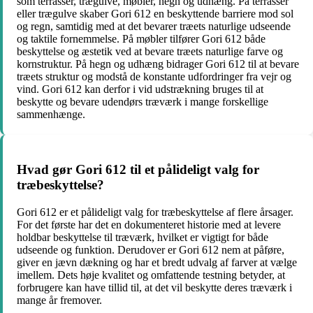
som terrasser, trægulve, møbler, hegn og udhæng. På terrasser
eller trægulve skaber Gori 612 en beskyttende barriere mod sol
og regn, samtidig med at det bevarer træets naturlige udseende
og taktile fornemmelse. På møbler tilfører Gori 612 både
beskyttelse og æstetik ved at bevare træets naturlige farve og
kornstruktur. På hegn og udhæng bidrager Gori 612 til at bevare
træets struktur og modstå de konstante udfordringer fra vejr og
vind. Gori 612 kan derfor i vid udstrækning bruges til at
beskytte og bevare udendørs træværk i mange forskellige
sammenhænge.
Hvad gør Gori 612 til et pålideligt valg for
træbeskyttelse?
Gori 612 er et pålideligt valg for træbeskyttelse af flere årsager.
For det første har det en dokumenteret historie med at levere
holdbar beskyttelse til træværk, hvilket er vigtigt for både
udseende og funktion. Derudover er Gori 612 nem at påføre,
giver en jævn dækning og har et bredt udvalg af farver at vælge
imellem. Dets høje kvalitet og omfattende testning betyder, at
forbrugere kan have tillid til, at det vil beskytte deres træværk i
mange år fremover.