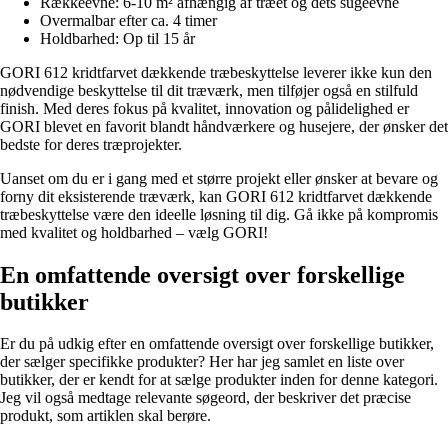
Rækkeevne: 6-10 m² afhængig af træet og dets sugeevne
Overmalbar efter ca. 4 timer
Holdbarhed: Op til 15 år
GORI 612 kridtfarvet dækkende træbeskyttelse leverer ikke kun den
nødvendige beskyttelse til dit træværk, men tilføjer også en stilfuld
finish. Med deres fokus på kvalitet, innovation og pålidelighed er
GORI blevet en favorit blandt håndværkere og husejere, der ønsker det
bedste for deres træprojekter.
Uanset om du er i gang med et større projekt eller ønsker at bevare og
forny dit eksisterende træværk, kan GORI 612 kridtfarvet dækkende
træbeskyttelse være den ideelle løsning til dig. Gå ikke på kompromis
med kvalitet og holdbarhed – vælg GORI!
En omfattende oversigt over forskellige
butikker
Er du på udkig efter en omfattende oversigt over forskellige butikker,
der sælger specifikke produkter? Her har jeg samlet en liste over
butikker, der er kendt for at sælge produkter inden for denne kategori.
Jeg vil også medtage relevante søgeord, der beskriver det præcise
produkt, som artiklen skal berøre.