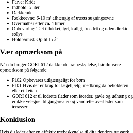
Farve: Kridt
Indhold: 5 liter
Dækkende
Rækkeevne: 6-10 m² afhængig af træets sugningsevne
Overmalbar efter ca. 4 timer
Opbevaring: Tæt tillukket, tørt, køligt, frostfrit og uden direkte
sollys
Holdbarhed: Op til 15 år
Vær opmærksom på
Når du bruger GORI 612 dækkende træbeskyttelse, bør du være
opmærksom på følgende:
P102 Opbevares utilgængeligt for børn
P101 Hvis der er brug for lægehjælp, medbring da beholderen
eller etiketten
GORI 612 er til lodrette flader som facader, gavle og udhæng og
er ikke velegnet til gangarealer og vandrette overflader som
terrasser
Konklusion
Hvis du leder efter en effektiv træbeskyttelse til dit udendørs træværk,