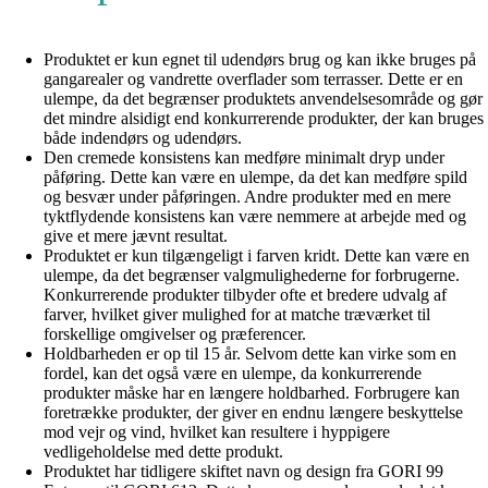
Produktet er kun egnet til udendørs brug og kan ikke bruges på
gangarealer og vandrette overflader som terrasser. Dette er en
ulempe, da det begrænser produktets anvendelsesområde og gør
det mindre alsidigt end konkurrerende produkter, der kan bruges
både indendørs og udendørs.
Den cremede konsistens kan medføre minimalt dryp under
påføring. Dette kan være en ulempe, da det kan medføre spild
og besvær under påføringen. Andre produkter med en mere
tyktflydende konsistens kan være nemmere at arbejde med og
give et mere jævnt resultat.
Produktet er kun tilgængeligt i farven kridt. Dette kan være en
ulempe, da det begrænser valgmulighederne for forbrugerne.
Konkurrerende produkter tilbyder ofte et bredere udvalg af
farver, hvilket giver mulighed for at matche træværket til
forskellige omgivelser og præferencer.
Holdbarheden er op til 15 år. Selvom dette kan virke som en
fordel, kan det også være en ulempe, da konkurrerende
produkter måske har en længere holdbarhed. Forbrugere kan
foretrække produkter, der giver en endnu længere beskyttelse
mod vejr og vind, hvilket kan resultere i hyppigere
vedligeholdelse med dette produkt.
Produktet har tidligere skiftet navn og design fra GORI 99