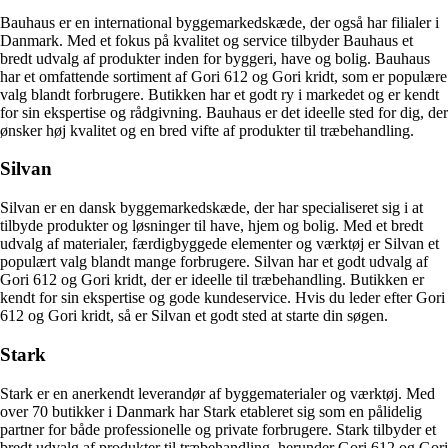
Bauhaus er en international byggemarkedskæde, der også har filialer i
Danmark. Med et fokus på kvalitet og service tilbyder Bauhaus et
bredt udvalg af produkter inden for byggeri, have og bolig. Bauhaus
har et omfattende sortiment af Gori 612 og Gori kridt, som er populære
valg blandt forbrugere. Butikken har et godt ry i markedet og er kendt
for sin ekspertise og rådgivning. Bauhaus er det ideelle sted for dig, der
ønsker høj kvalitet og en bred vifte af produkter til træbehandling.
Silvan
Silvan er en dansk byggemarkedskæde, der har specialiseret sig i at
tilbyde produkter og løsninger til have, hjem og bolig. Med et bredt
udvalg af materialer, færdigbyggede elementer og værktøj er Silvan et
populært valg blandt mange forbrugere. Silvan har et godt udvalg af
Gori 612 og Gori kridt, der er ideelle til træbehandling. Butikken er
kendt for sin ekspertise og gode kundeservice. Hvis du leder efter Gori
612 og Gori kridt, så er Silvan et godt sted at starte din søgen.
Stark
Stark er en anerkendt leverandør af byggematerialer og værktøj. Med
over 70 butikker i Danmark har Stark etableret sig som en pålidelig
partner for både professionelle og private forbrugere. Stark tilbyder et
bredt udvalg af produkter til træbehandling, herunder Gori 612 og Gori