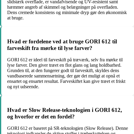
slidstærk overflade, er vandafvisende og UV-resistent samt
hæmmer angreb af skimmel og belægninger på overfladen.
Dens cremede konsistens og minimale dryp gør den økonomisk
at bruge.
Hvad er fordelene ved at bruge GORI 612 til
farveskift fra mørke til lyse farver?
GORI 612 er ideel til farveskift på træværk, selv fra mørke til
lyse farver. Den giver træet en flot glans og lang holdbarhed.
Grunden til, at den fungerer godt til farveskift, skyldes dens
vandbaserede sammensætning, der gør det muligt at opnå et
ensartet og ensartet resultat. Farveskiftet kan give træet et friskt
og nyt udseende.
Hvad er Slow Release-teknologien i GORI 612,
og hvorfor er det en fordel?
GORI 612 er baseret på SR-teknologien (Slow Release). Denne
teknologi indkapsler de aktive stoffer i træbeskyttelsen og