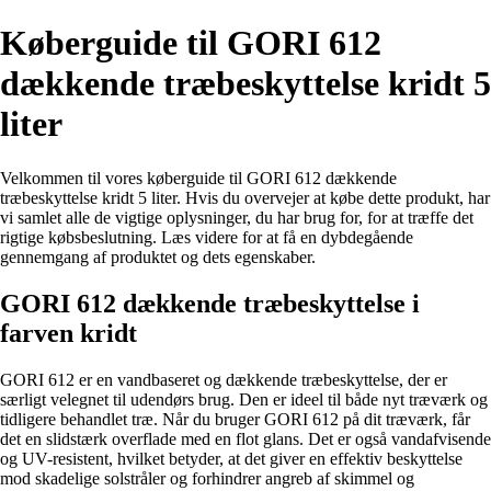
Køberguide til GORI 612
dækkende træbeskyttelse kridt 5
liter
Velkommen til vores køberguide til GORI 612 dækkende
træbeskyttelse kridt 5 liter. Hvis du overvejer at købe dette produkt, har
vi samlet alle de vigtige oplysninger, du har brug for, for at træffe det
rigtige købsbeslutning. Læs videre for at få en dybdegående
gennemgang af produktet og dets egenskaber.
GORI 612 dækkende træbeskyttelse i
farven kridt
GORI 612 er en vandbaseret og dækkende træbeskyttelse, der er
særligt velegnet til udendørs brug. Den er ideel til både nyt træværk og
tidligere behandlet træ. Når du bruger GORI 612 på dit træværk, får
det en slidstærk overflade med en flot glans. Det er også vandafvisende
og UV-resistent, hvilket betyder, at det giver en effektiv beskyttelse
mod skadelige solstråler og forhindrer angreb af skimmel og