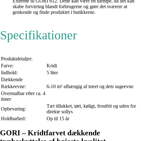
Extreme til GORI 612. Dette kan være en ulempe, da det kan
skabe forvirring blandt forbrugerne og gøre det sværere at
genkende og finde produktet i butikkerne.
Specifikationer
Produktdetaljer:
Farve:
Kridt
Indhold:
5 liter
Dækkende
Rækkeevne:
6-10 m² afhængig af træet og dets sugeevne
Overmalbar efter ca. 4
timer
Tæt tillukket, tørt, køligt, frostfrit og uden for
Opbevaring:
direkte sollys
Holdbarhed:
Op til 15 år
GORI – Kridtfarvet dækkende