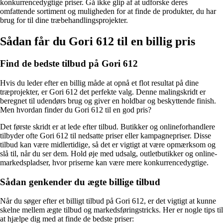
konkurrencedygtige priser. Gå ikke glip af at udforske deres
omfattende sortiment og muligheden for at finde de produkter, du har
brug for til dine træbehandlingsprojekter.
Sådan får du Gori 612 til en billig pris
Find de bedste tilbud på Gori 612
Hvis du leder efter en billig måde at opnå et flot resultat på dine
træprojekter, er Gori 612 det perfekte valg. Denne malingskridt er
beregnet til udendørs brug og giver en holdbar og beskyttende finish.
Men hvordan finder du Gori 612 til en god pris?
Det første skridt er at lede efter tilbud. Butikker og onlineforhandlere
tilbyder ofte Gori 612 til nedsatte priser eller kampagnepriser. Disse
tilbud kan være midlertidige, så det er vigtigt at være opmærksom og
slå til, når du ser dem. Hold øje med udsalg, outletbutikker og online-
markedspladser, hvor priserne kan være mere konkurrencedygtige.
Sådan genkender du ægte billige tilbud
Når du søger efter et billigt tilbud på Gori 612, er det vigtigt at kunne
skelne mellem ægte tilbud og markedsføringstricks. Her er nogle tips til
at hjælpe dig med at finde de bedste priser: