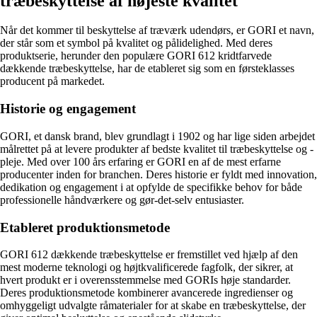
træbeskyttelse af højeste kvalitet
Når det kommer til beskyttelse af træværk udendørs, er GORI et navn,
der står som et symbol på kvalitet og pålidelighed. Med deres
produktserie, herunder den populære GORI 612 kridtfarvede
dækkende træbeskyttelse, har de etableret sig som en førsteklasses
producent på markedet.
Historie og engagement
GORI, et dansk brand, blev grundlagt i 1902 og har lige siden arbejdet
målrettet på at levere produkter af bedste kvalitet til træbeskyttelse og -
pleje. Med over 100 års erfaring er GORI en af de mest erfarne
producenter inden for branchen. Deres historie er fyldt med innovation,
dedikation og engagement i at opfylde de specifikke behov for både
professionelle håndværkere og gør-det-selv entusiaster.
Etableret produktionsmetode
GORI 612 dækkende træbeskyttelse er fremstillet ved hjælp af den
mest moderne teknologi og højtkvalificerede fagfolk, der sikrer, at
hvert produkt er i overensstemmelse med GORIs høje standarder.
Deres produktionsmetode kombinerer avancerede ingredienser og
omhyggeligt udvalgte råmaterialer for at skabe en træbeskyttelse, der