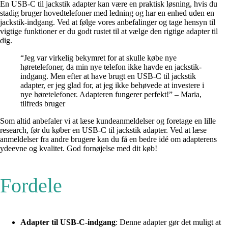
En USB-C til jackstik adapter kan være en praktisk løsning, hvis du
stadig bruger hovedtelefoner med ledning og har en enhed uden en
jackstik-indgang. Ved at følge vores anbefalinger og tage hensyn til
vigtige funktioner er du godt rustet til at vælge den rigtige adapter til
dig.
“Jeg var virkelig bekymret for at skulle købe nye
høretelefoner, da min nye telefon ikke havde en jackstik-
indgang. Men efter at have brugt en USB-C til jackstik
adapter, er jeg glad for, at jeg ikke behøvede at investere i
nye høretelefoner. Adapteren fungerer perfekt!” – Maria,
tilfreds bruger
Som altid anbefaler vi at læse kundeanmeldelser og foretage en lille
research, før du køber en USB-C til jackstik adapter. Ved at læse
anmeldelser fra andre brugere kan du få en bedre idé om adapterens
ydeevne og kvalitet. God fornøjelse med dit køb!
Fordele
Adapter til USB-C-indgang
: Denne adapter gør det muligt at