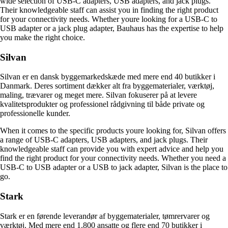
wide selection of USB-C adapters, USB adapters, and jack plugs.
Their knowledgeable staff can assist you in finding the right product
for your connectivity needs. Whether youre looking for a USB-C to
USB adapter or a jack plug adapter, Bauhaus has the expertise to help
you make the right choice.
Silvan
Silvan er en dansk byggemarkedskæde med mere end 40 butikker i
Danmark. Deres sortiment dækker alt fra byggematerialer, værktøj,
maling, trævarer og meget mere. Silvan fokuserer på at levere
kvalitetsprodukter og professionel rådgivning til både private og
professionelle kunder.
When it comes to the specific products youre looking for, Silvan offers
a range of USB-C adapters, USB adapters, and jack plugs. Their
knowledgeable staff can provide you with expert advice and help you
find the right product for your connectivity needs. Whether you need a
USB-C to USB adapter or a USB to jack adapter, Silvan is the place to
go.
Stark
Stark er en førende leverandør af byggematerialer, tømrervarer og
værktøj. Med mere end 1.800 ansatte og flere end 70 butikker i