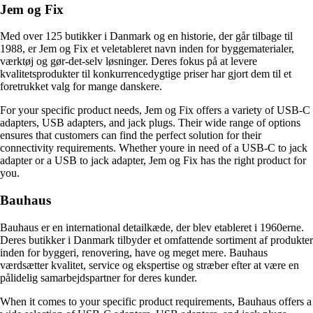
Jem og Fix
Med over 125 butikker i Danmark og en historie, der går tilbage til
1988, er Jem og Fix et veletableret navn inden for byggematerialer,
værktøj og gør-det-selv løsninger. Deres fokus på at levere
kvalitetsprodukter til konkurrencedygtige priser har gjort dem til et
foretrukket valg for mange danskere.
For your specific product needs, Jem og Fix offers a variety of USB-C
adapters, USB adapters, and jack plugs. Their wide range of options
ensures that customers can find the perfect solution for their
connectivity requirements. Whether youre in need of a USB-C to jack
adapter or a USB to jack adapter, Jem og Fix has the right product for
you.
Bauhaus
Bauhaus er en international detailkæde, der blev etableret i 1960erne.
Deres butikker i Danmark tilbyder et omfattende sortiment af produkter
inden for byggeri, renovering, have og meget mere. Bauhaus
værdsætter kvalitet, service og ekspertise og stræber efter at være en
pålidelig samarbejdspartner for deres kunder.
When it comes to your specific product requirements, Bauhaus offers a