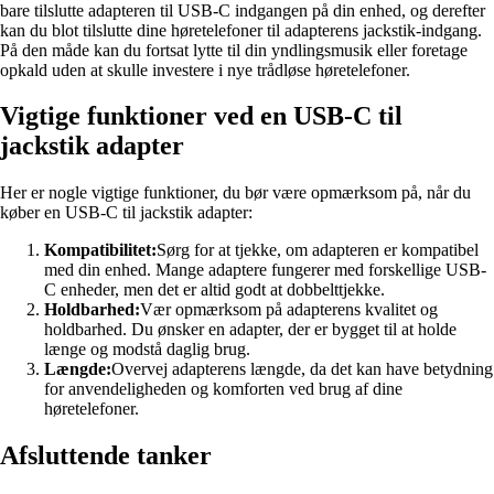
bare tilslutte adapteren til USB-C indgangen på din enhed, og derefter
kan du blot tilslutte dine høretelefoner til adapterens jackstik-indgang.
På den måde kan du fortsat lytte til din yndlingsmusik eller foretage
opkald uden at skulle investere i nye trådløse høretelefoner.
Vigtige funktioner ved en USB-C til
jackstik adapter
Her er nogle vigtige funktioner, du bør være opmærksom på, når du
køber en USB-C til jackstik adapter:
Kompatibilitet:
Sørg for at tjekke, om adapteren er kompatibel
med din enhed. Mange adaptere fungerer med forskellige USB-
C enheder, men det er altid godt at dobbelttjekke.
Holdbarhed:
Vær opmærksom på adapterens kvalitet og
holdbarhed. Du ønsker en adapter, der er bygget til at holde
længe og modstå daglig brug.
Længde:
Overvej adapterens længde, da det kan have betydning
for anvendeligheden og komforten ved brug af dine
høretelefoner.
Afsluttende tanker