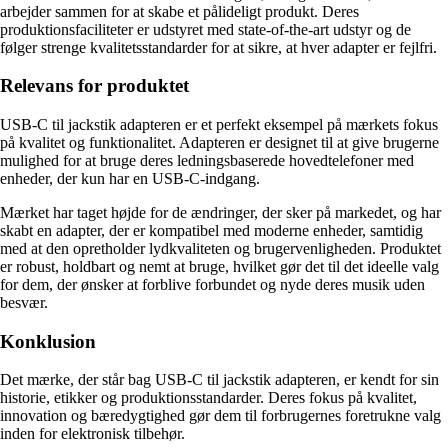
arbejder sammen for at skabe et pålideligt produkt. Deres
produktionsfaciliteter er udstyret med state-of-the-art udstyr og de
følger strenge kvalitetsstandarder for at sikre, at hver adapter er fejlfri.
Relevans for produktet
USB-C til jackstik adapteren er et perfekt eksempel på mærkets fokus
på kvalitet og funktionalitet. Adapteren er designet til at give brugerne
mulighed for at bruge deres ledningsbaserede hovedtelefoner med
enheder, der kun har en USB-C-indgang.
Mærket har taget højde for de ændringer, der sker på markedet, og har
skabt en adapter, der er kompatibel med moderne enheder, samtidig
med at den opretholder lydkvaliteten og brugervenligheden. Produktet
er robust, holdbart og nemt at bruge, hvilket gør det til det ideelle valg
for dem, der ønsker at forblive forbundet og nyde deres musik uden
besvær.
Konklusion
Det mærke, der står bag USB-C til jackstik adapteren, er kendt for sin
historie, etikker og produktionsstandarder. Deres fokus på kvalitet,
innovation og bæredygtighed gør dem til forbrugernes foretrukne valg
inden for elektronisk tilbehør.