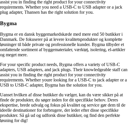
assist you in finding the right product for your connectivity
requirements. Whether you need a USB-C to USB adapter or a jack
plug adapter, Thansen has the right solution for you.
Bygma
Bygma er en dansk byggemarkedskæde med mere end 50 butikker i
Danmark. De fokuserer på at levere kvalitetsprodukter og komplette
løsninger til både private og professionelle kunder. Bygma tilbyder et
omfattende sortiment af byggematerialer, værktøj, isolering, el-artikler
og meget mere.
For your specific product needs, Bygma offers a variety of USB-C
adapters, USB adapters, and jack plugs. Their knowledgeable staff can
assist you in finding the right product for your connectivity
requirements. Whether youre looking for a USB-C to jack adapter or a
USB to USB-C adapter, Bygma has the solution for you.
Uanset hvilken af disse butikker du vælger, kan du være sikker på at
finde de produkter, du søger inden for dit specifikke behov. Deres
ekspertise, brede udvalg og fokus på kvalitet og service gør dem til de
ideelle destinationer for forbrugere, der leder efter disse specifikke
produkter. Så gå ud og udforsk disse butikker, og find den perfekte
løsning for dig!