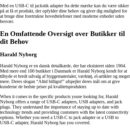
Med en USB-C til jackstik adapter fra dette mærke kan du være sikker
på at få et produkt, der opfylder dine behov og giver dig mulighed for
at bruge dine foretrukne hovedtelefoner med moderne enheder uden
besvær.
En Omfattende Oversigt over Butikker til
dit Behov
Harald Nyborg
Harald Nyborg er en dansk detailkæde, der har eksisteret siden 1904.
Med mere end 100 butikker i Danmark er Harald Nyborg kendt for at
tilbyde et bredt udvalg af byggematerialer, værktøj, el-artikler og meget
mere. Deres slogan “Altid billigst!” afspejler deres mål om at give
kunderne de bedste priser på kvalitetsprodukter.
When it comes to the specific products youre looking for, Harald
Nyborg offers a range of USB-C adapters, USB adapters, and jack
plugs. They understand the importance of staying up to date with
technology trends and providing customers with the latest connectivity
options. Whether you need a USB-C to jack adapter or a USB to
USB-C adapter, Harald Nyborg has you covered.