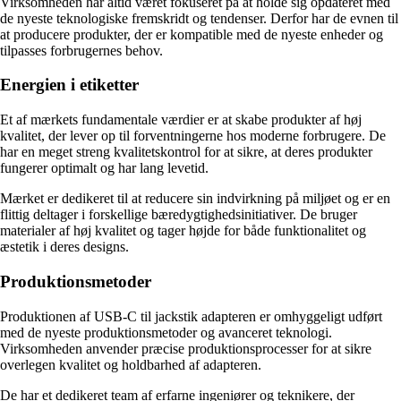
Virksomheden har altid været fokuseret på at holde sig opdateret med
de nyeste teknologiske fremskridt og tendenser. Derfor har de evnen til
at producere produkter, der er kompatible med de nyeste enheder og
tilpasses forbrugernes behov.
Energien i etiketter
Et af mærkets fundamentale værdier er at skabe produkter af høj
kvalitet, der lever op til forventningerne hos moderne forbrugere. De
har en meget streng kvalitetskontrol for at sikre, at deres produkter
fungerer optimalt og har lang levetid.
Mærket er dedikeret til at reducere sin indvirkning på miljøet og er en
flittig deltager i forskellige bæredygtighedsinitiativer. De bruger
materialer af høj kvalitet og tager højde for både funktionalitet og
æstetik i deres designs.
Produktionsmetoder
Produktionen af USB-C til jackstik adapteren er omhyggeligt udført
med de nyeste produktionsmetoder og avanceret teknologi.
Virksomheden anvender præcise produktionsprocesser for at sikre
overlegen kvalitet og holdbarhed af adapteren.
De har et dedikeret team af erfarne ingeniører og teknikere, der