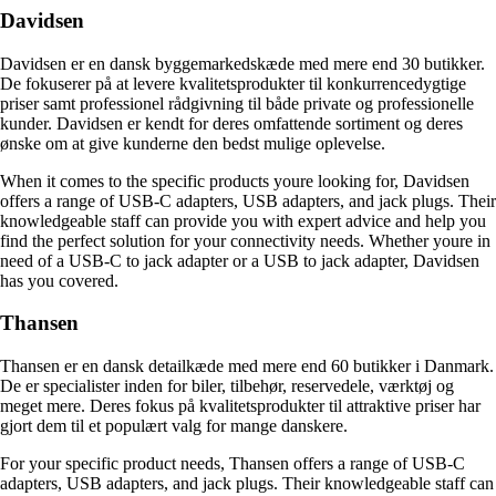
Davidsen
Davidsen er en dansk byggemarkedskæde med mere end 30 butikker.
De fokuserer på at levere kvalitetsprodukter til konkurrencedygtige
priser samt professionel rådgivning til både private og professionelle
kunder. Davidsen er kendt for deres omfattende sortiment og deres
ønske om at give kunderne den bedst mulige oplevelse.
When it comes to the specific products youre looking for, Davidsen
offers a range of USB-C adapters, USB adapters, and jack plugs. Their
knowledgeable staff can provide you with expert advice and help you
find the perfect solution for your connectivity needs. Whether youre in
need of a USB-C to jack adapter or a USB to jack adapter, Davidsen
has you covered.
Thansen
Thansen er en dansk detailkæde med mere end 60 butikker i Danmark.
De er specialister inden for biler, tilbehør, reservedele, værktøj og
meget mere. Deres fokus på kvalitetsprodukter til attraktive priser har
gjort dem til et populært valg for mange danskere.
For your specific product needs, Thansen offers a range of USB-C
adapters, USB adapters, and jack plugs. Their knowledgeable staff can