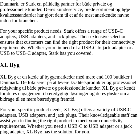
Danmark, er Stark en pålidelig partner for både private og
professionelle kunder. Deres kundeservice, brede sortiment og høje
kvalitetsstandarder har gjort dem til et af de mest anerkendte navne
inden for branchen.
For your specific product needs, Stark offers a range of USB-C
adapters, USB adapters, and jack plugs. Their extensive selection
ensures that customers can find the right product for their connectivity
requirements. Whether youre in need of a USB-C to jack adapter or a
USB to USB-C adapter, Stark has you covered.
XL Byg
XL Byg er en kæde af byggemarkeder med mere end 100 butikker i
Danmark. De fokuserer på at levere kvalitetsprodukter og professionel
rådgivning til både private og professionelle kunder. XL Byg er kendt
for deres engagement i bæredygtige løsninger og deres ønske om at
bidrage til en mere bæredygtig fremtid.
For your specific product needs, XL Byg offers a variety of USB-C
adapters, USB adapters, and jack plugs. Their knowledgeable staff can
assist you in finding the right product to meet your connectivity
requirements. Whether you need a USB-C to USB adapter or a jack
plug adapter, XL Byg has the solution for you.