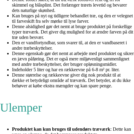
skimmel og blåsplint. Det forlænger træets levetid og bevarer
dets naturlige skønhed.
Kan bruges på nyt og tidligere behandlet træ, og den er velegnet
til farveskift fra selv mørke til lyse farver.
Denne alsidighed gør det nemt at bruge produktet på forskellige
typer træværk. Det giver dig mulighed for at ændre farven på dit
træ uden besvær.
Den er vandfortyndbar, som svarer til, at den er vandbaseret i
andre træbeskyttelser.
Denne egenskab gør det nemt at arbejde med produktet og sikrer
en jævn påføring. Det er også mere miljøvenligt sammenlignet
med andre træbeskyttelser, der bruger opløsningsmidler.
Indeholder 5 liter og har en rækkeevne på 6-8 m² pr. liter.
Denne størrelse og rækkeevne giver dig nok produkt til at
dække et betydeligt område af træværk. Det betyder, at du ikke
behøver at købe ekstra mængder og kan spare penge.
Ulemper
Produktet kan kun bruges til udendørs træværk
: Dette kan