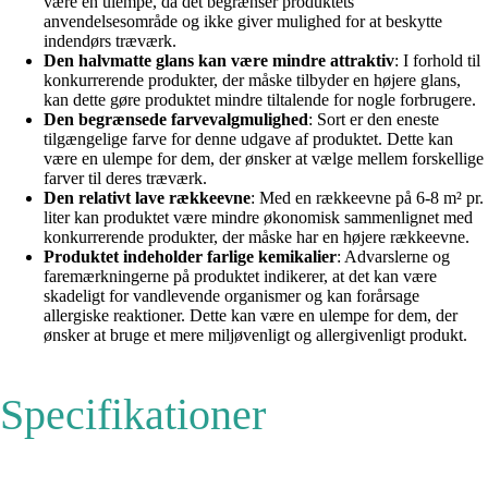
være en ulempe, da det begrænser produktets
anvendelsesområde og ikke giver mulighed for at beskytte
indendørs træværk.
Den halvmatte glans kan være mindre attraktiv
: I forhold til
konkurrerende produkter, der måske tilbyder en højere glans,
kan dette gøre produktet mindre tiltalende for nogle forbrugere.
Den begrænsede farvevalgmulighed
: Sort er den eneste
tilgængelige farve for denne udgave af produktet. Dette kan
være en ulempe for dem, der ønsker at vælge mellem forskellige
farver til deres træværk.
Den relativt lave rækkeevne
: Med en rækkeevne på 6-8 m² pr.
liter kan produktet være mindre økonomisk sammenlignet med
konkurrerende produkter, der måske har en højere rækkeevne.
Produktet indeholder farlige kemikalier
: Advarslerne og
faremærkningerne på produktet indikerer, at det kan være
skadeligt for vandlevende organismer og kan forårsage
allergiske reaktioner. Dette kan være en ulempe for dem, der
ønsker at bruge et mere miljøvenligt og allergivenligt produkt.
Specifikationer