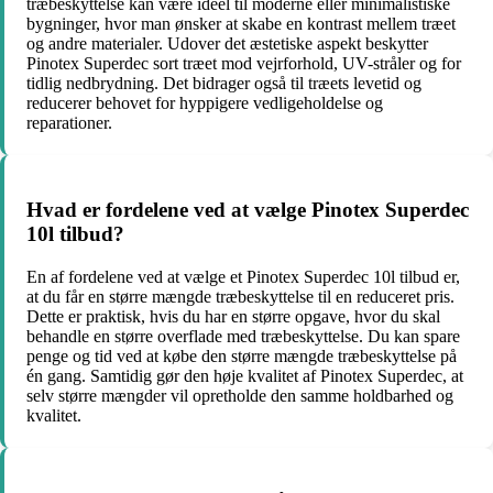
træbeskyttelse kan være ideel til moderne eller minimalistiske
bygninger, hvor man ønsker at skabe en kontrast mellem træet
og andre materialer. Udover det æstetiske aspekt beskytter
Pinotex Superdec sort træet mod vejrforhold, UV-stråler og for
tidlig nedbrydning. Det bidrager også til træets levetid og
reducerer behovet for hyppigere vedligeholdelse og
reparationer.
Hvad er fordelene ved at vælge Pinotex Superdec
10l tilbud?
En af fordelene ved at vælge et Pinotex Superdec 10l tilbud er,
at du får en større mængde træbeskyttelse til en reduceret pris.
Dette er praktisk, hvis du har en større opgave, hvor du skal
behandle en større overflade med træbeskyttelse. Du kan spare
penge og tid ved at købe den større mængde træbeskyttelse på
én gang. Samtidig gør den høje kvalitet af Pinotex Superdec, at
selv større mængder vil opretholde den samme holdbarhed og
kvalitet.