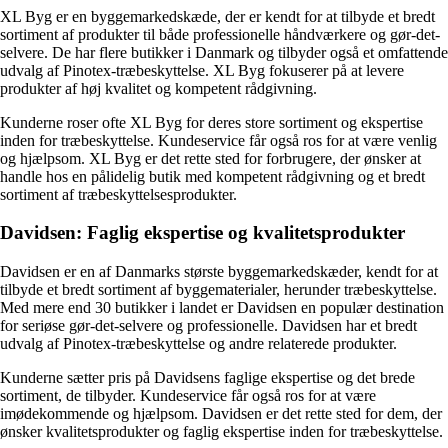
XL Byg er en byggemarkedskæde, der er kendt for at tilbyde et bredt
sortiment af produkter til både professionelle håndværkere og gør-det-
selvere. De har flere butikker i Danmark og tilbyder også et omfattende
udvalg af Pinotex-træbeskyttelse. XL Byg fokuserer på at levere
produkter af høj kvalitet og kompetent rådgivning.
Kunderne roser ofte XL Byg for deres store sortiment og ekspertise
inden for træbeskyttelse. Kundeservice får også ros for at være venlig
og hjælpsom. XL Byg er det rette sted for forbrugere, der ønsker at
handle hos en pålidelig butik med kompetent rådgivning og et bredt
sortiment af træbeskyttelsesprodukter.
Davidsen: Faglig ekspertise og kvalitetsprodukter
Davidsen er en af Danmarks største byggemarkedskæder, kendt for at
tilbyde et bredt sortiment af byggematerialer, herunder træbeskyttelse.
Med mere end 30 butikker i landet er Davidsen en populær destination
for seriøse gør-det-selvere og professionelle. Davidsen har et bredt
udvalg af Pinotex-træbeskyttelse og andre relaterede produkter.
Kunderne sætter pris på Davidsens faglige ekspertise og det brede
sortiment, de tilbyder. Kundeservice får også ros for at være
imødekommende og hjælpsom. Davidsen er det rette sted for dem, der
ønsker kvalitetsprodukter og faglig ekspertise inden for træbeskyttelse.