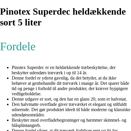
Pinotex Superdec heldækkende
sort 5 liter
Fordele
Pinotex Superdec er en heldækkende træbeskyttelse, der
beskytter udendørs træværk i op til 14 år.
Denne fordel er yderst gavnlig, da det betyder, at du ikke
behøver at genbehandle dit træværk i mange år. Det sparer både
tid og penge i forhold til andre produkter, der kræver hyppigere
vedligeholdelse.
Denne udgave er sort, og den har en glans 20, som er halvmat.
Den halvmatte overflade giver træværket et elegant og stilfuldt
udseende. Det gør produktet ideelt til både moderne og klassiske
udendørsområder.
Beskytter mod overfladebegroninger og hæmmer skimmel- og
blåsplintangreb.
Denne fordel sikrer, at dit træværk forbliver rent og fri for