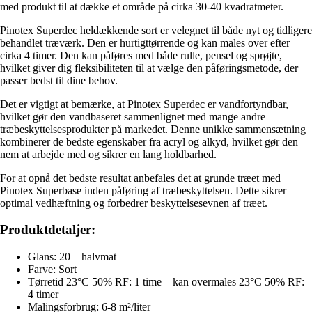
med produkt til at dække et område på cirka 30-40 kvadratmeter.
Pinotex Superdec heldækkende sort er velegnet til både nyt og tidligere
behandlet træværk. Den er hurtigttørrende og kan males over efter
cirka 4 timer. Den kan påføres med både rulle, pensel og sprøjte,
hvilket giver dig fleksibiliteten til at vælge den påføringsmetode, der
passer bedst til dine behov.
Det er vigtigt at bemærke, at Pinotex Superdec er vandfortyndbar,
hvilket gør den vandbaseret sammenlignet med mange andre
træbeskyttelsesprodukter på markedet. Denne unikke sammensætning
kombinerer de bedste egenskaber fra acryl og alkyd, hvilket gør den
nem at arbejde med og sikrer en lang holdbarhed.
For at opnå det bedste resultat anbefales det at grunde træet med
Pinotex Superbase inden påføring af træbeskyttelsen. Dette sikrer
optimal vedhæftning og forbedrer beskyttelsesevnen af træet.
Produktdetaljer:
Glans: 20 – halvmat
Farve: Sort
Tørretid 23°C 50% RF: 1 time – kan overmales 23°C 50% RF:
4 timer
Malingsforbrug: 6-8 m²/liter