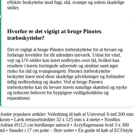
effektiv beskyttelse mod fugt, råd, svampe og solens skadelige
stråler.
Hvorfor er det vigtigt at bruge Pinotex
træbeskyttelse?
Det er vigtigt at bruge Pinotex træbeskyttelse for at bevare og
forlænge levetiden for dit udendørs træværk. Udsat for vind,
vejr og UV-stråler kan træet nedbrydes over tid, hvilket kan
resultere i træets forringede udseende og struktur samt øget
risiko for råd og svampeangreb. Pinotex træbeskyttelse
beskytter træet mod disse skadelige påvirkninger og forhindrer
tidlig nedbrydning og skader. Ved at bruge Pinotex
træbeskyttelse kan du bevare træets naturlige skønhed og styrke
og reducere behovet for hyppigere vedligeholdelse og
reparationer.
Andre populære artikler:
Veiledning til køb af Universal S-tud 200 mm
krom
•
Lærk terrassebrædder 32 x 125 mm x 4 meter
•
Nordlux
Adrian Ø12,5 cm bordlampe antracit
•
Acrylfugemasse hvid 3 x 300
ml
•
Stauder i 17 cm potte – flere sorter
•
En guide til køb af ECOstyle