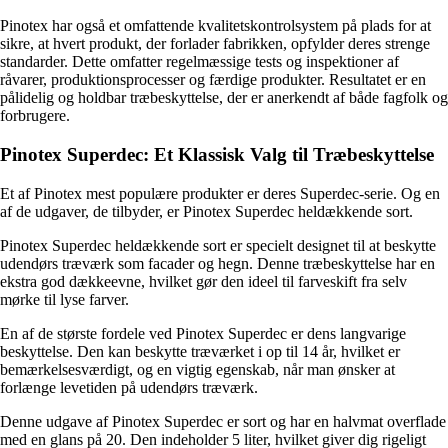
Pinotex har også et omfattende kvalitetskontrolsystem på plads for at
sikre, at hvert produkt, der forlader fabrikken, opfylder deres strenge
standarder. Dette omfatter regelmæssige tests og inspektioner af
råvarer, produktionsprocesser og færdige produkter. Resultatet er en
pålidelig og holdbar træbeskyttelse, der er anerkendt af både fagfolk og
forbrugere.
Pinotex Superdec: Et Klassisk Valg til Træbeskyttelse
Et af Pinotex mest populære produkter er deres Superdec-serie. Og en
af de udgaver, de tilbyder, er Pinotex Superdec heldækkende sort.
Pinotex Superdec heldækkende sort er specielt designet til at beskytte
udendørs træværk som facader og hegn. Denne træbeskyttelse har en
ekstra god dækkeevne, hvilket gør den ideel til farveskift fra selv
mørke til lyse farver.
En af de største fordele ved Pinotex Superdec er dens langvarige
beskyttelse. Den kan beskytte træværket i op til 14 år, hvilket er
bemærkelsesværdigt, og en vigtig egenskab, når man ønsker at
forlænge levetiden på udendørs træværk.
Denne udgave af Pinotex Superdec er sort og har en halvmat overflade
med en glans på 20. Den indeholder 5 liter, hvilket giver dig rigeligt