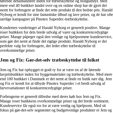
førende detailhandlere inden for træbeskyttelse og boligudstyr. Med
mere end 40 butikker landet over og en online shop har de gjort det
nemt for forbrugere at finde det rette produkt til den bedste pris. Harald
Nyborg er kendt for sine fantastiske tilbud og lave priser, og de har ofte
særlige kampagner på Pinotex Superdec-træbeskyttelse.
Kundernes vurderinger af Harald Nyborg er generelt positive. Mange
roser butikken for dets brede udvalg af varer og konkurrencedygtige
priser. Mange påpeger også den venlige og hjælpsomme kundeservice,
som gør det nemt at finde det rigtige produkt. Harald Nyborg er det
perfekte valg for forbrugere, der leder efter træbeskyttelse til
overkommelige priser.
Jem og Fix: Gør-det-selv træbeskyttelse til folket
Jem og Fix har opbygget et godt ry for at være en af de førende
lavprisbutikker inden for byggematerialer og træbeskyttelse. Med mere
end 100 butikker i Danmark er det nemt at finde en butik nær dig. Jem
og Fix er kendt for at tilbyde Pinotex Superdec i et bredt udvalg af
farvevariationer til konkurrencedygtige priser.
Forbrugerne er generelt tilfredse med deres køb hos Jem og Fix.
Mange roser butikkens overkommelige priser og det brede sortiment.
Kundeservice får også ros for at være venlig og hjælpsom. Med sit
fokus på gør-det-selv segmentet og budgetvenlige produkter er Jem og