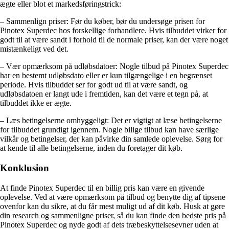
ægte eller blot et markedsføringstrick:
– Sammenlign priser: Før du køber, bør du undersøge prisen for
Pinotex Superdec hos forskellige forhandlere. Hvis tilbuddet virker for
godt til at være sandt i forhold til de normale priser, kan der være noget
mistænkeligt ved det.
– Vær opmærksom på udløbsdatoer: Nogle tilbud på Pinotex Superdec
har en bestemt udløbsdato eller er kun tilgængelige i en begrænset
periode. Hvis tilbuddet ser for godt ud til at være sandt, og
udløbsdatoen er langt ude i fremtiden, kan det være et tegn på, at
tilbuddet ikke er ægte.
– Læs betingelserne omhyggeligt: Det er vigtigt at læse betingelserne
for tilbuddet grundigt igennem. Nogle bilige tilbud kan have særlige
vilkår og betingelser, der kan påvirke din samlede oplevelse. Sørg for
at kende til alle betingelserne, inden du foretager dit køb.
Konklusion
At finde Pinotex Superdec til en billig pris kan være en givende
oplevelse. Ved at være opmærksom på tilbud og benytte dig af tipsene
ovenfor kan du sikre, at du får mest muligt ud af dit køb. Husk at gøre
din research og sammenligne priser, så du kan finde den bedste pris på
Pinotex Superdec og nyde godt af dets træbeskyttelsesevner uden at