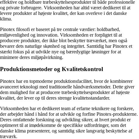
effektive og holdbare træbeskyttelsesprodukter til både professionelle
og private forbrugere. Virksomheden har altid været dedikeret til at
levere produkter af højeste kvalitet, der kan overleve i det danske
klima.
Pinotex filosofi er baseret på tre centrale værdier: holdbarhed,
miljøvenlighed og innovation. Virksomheden er forpligtet til at
producere produkter, der ikke blot beskytter træværket, men også
bevarer dets naturlige skønhed og integritet. Samtidig har Pinotex et
stærkt fokus på at udvikle nye og bæredygtige løsninger for at
minimere deres miljøpåvirkning.
Produktionsmetoder og Kvalitetskontrol
Pinotex har en topmoderne produktionsfacilitet, hvor de kombinerer
avanceret teknologi med traditionelle håndværksmetoder. Dette giver
dem mulighed for at producere træbeskyttelsesprodukter af højeste
kvalitet, der lever op til deres strenge kvalitetsstandarder.
Virksomheden har et dedikeret team af erfarne teknikere og forskere,
der arbejder hånd i hånd for at udvikle og forfine Pinotex-produkterne.
Deres omfattende forskning og udvikling sikrer, at hvert produkt er
optimeret til at imødekomme de specifikke udfordringer, som det
danske klima præsenterer, og samtidig sikre langvarig beskyttelse af
træværk.