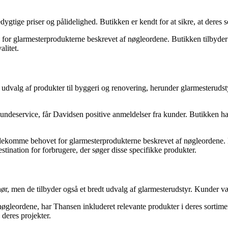
ige priser og pålidelighed. Butikken er kendt for at sikre, at deres so
or glarmesterprodukterne beskrevet af nøgleordene. Butikken tilbyder vi
alitet.
valg af produkter til byggeri og renovering, herunder glarmesterudstyr
undeservice, får Davidsen positive anmeldelser fra kunder. Butikken h
ødekomme behovet for glarmesterprodukterne beskrevet af nøgleordene. Bu
stination for forbrugere, der søger disse specifikke produkter.
behør, men de tilbyder også et bredt udvalg af glarmesterudstyr. Kunder
leordene, har Thansen inkluderet relevante produkter i deres sortiment
 deres projekter.