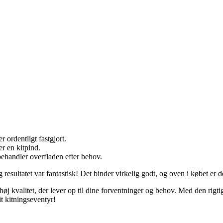
er ordentligt fastgjort.
er en kitpind.
 behandler overfladen efter behov.
g resultatet var fantastisk! Det binder virkelig godt, og oven i købet er 
høj kvalitet, der lever op til dine forventninger og behov. Med den rig
t kitningseventyr!