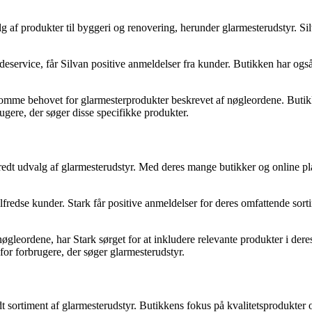
g af produkter til byggeri og renovering, herunder glarmesterudstyr. Sil
eservice, får Silvan positive anmeldelser fra kunder. Butikken har også
komme behovet for glarmesterprodukter beskrevet af nøgleordene. Butikken
rugere, der søger disse specifikke produkter.
dt udvalg af glarmesterudstyr. Med deres mange butikker og online platf
ilfredse kunder. Stark får positive anmeldelser for deres omfattende sor
ordene, har Stark sørget for at inkludere relevante produkter i deres s
k for forbrugere, der søger glarmesterudstyr.
ortiment af glarmesterudstyr. Butikkens fokus på kvalitetsprodukter 