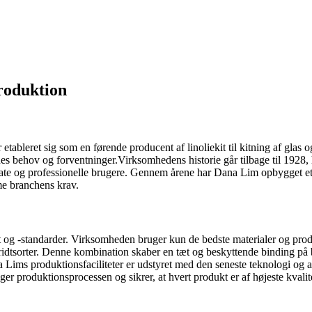
roduktion
tableret sig som en førende producent af linoliekit til kitning af glas
rnes behov og forventninger.Virksomhedens historie går tilbage til 1928
vate og professionelle brugere. Gennem årene har Dana Lim opbygget et 
me branchens krav.
og -standarder. Virksomheden bruger kun de bedste materialer og produkti
 kridtsorter. Denne kombination skaber en tæt og beskyttende binding på b
na Lims produktionsfaciliteter er udstyret med den seneste teknologi og
r produktionsprocessen og sikrer, at hvert produkt er af højeste kvalite