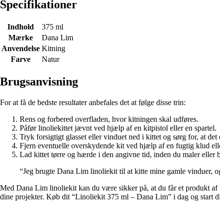
Specifikationer
Indhold
375 ml
Mærke
Dana Lim
Anvendelse
Kitning
Farve
Natur
Brugsanvisning
For at få de bedste resultater anbefales det at følge disse trin:
Rens og forbered overfladen, hvor kitningen skal udføres.
Påfør linoliekittet jævnt ved hjælp af en kitpistol eller en spartel.
Tryk forsigtigt glasset eller vinduet ned i kittet og sørg for, at det 
Fjern eventuelle overskydende kit ved hjælp af en fugtig klud ell
Lad kittet tørre og hærde i den angivne tid, inden du maler eller
“Jeg brugte Dana Lim linoliekit til at kitte mine gamle vinduer, o
Med Dana Lim linoliekit kan du være sikker på, at du får et produkt af 
dine projekter. Køb dit “Linoliekit 375 ml – Dana Lim” i dag og start di