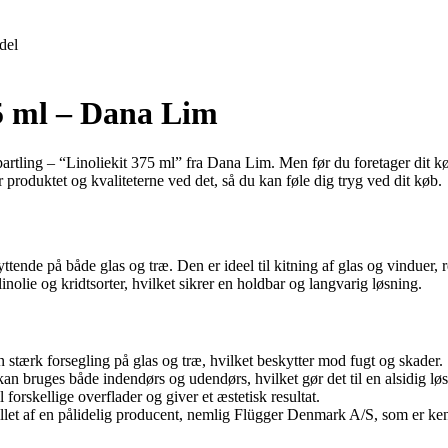
del
75 ml – Dana Lim
partling – “Linoliekit 375 ml” fra Dana Lim. Men før du foretager dit kø
 produktet og kvaliteterne ved det, så du kan føle dig tryg ved dit køb.
yttende på både glas og træ. Den er ideel til kitning af glas og vinduer,
linolie og kridtsorter, hvilket sikrer en holdbar og langvarig løsning.
n stærk forsegling på glas og træ, hvilket beskytter mod fugt og skader.
an bruges både indendørs og udendørs, hvilket gør det til en alsidig løsn
il forskellige overflader og giver et æstetisk resultat.
tillet af en pålidelig producent, nemlig Flügger Denmark A/S, som er ken