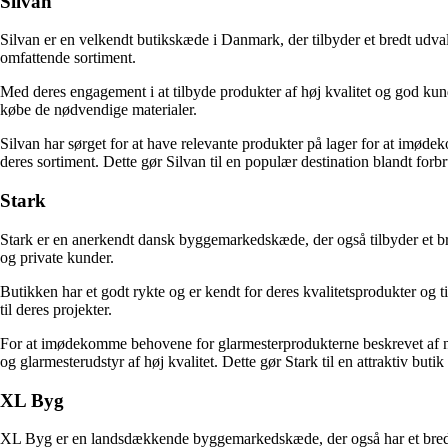
Silvan
Silvan er en velkendt butikskæde i Danmark, der tilbyder et bredt udval
omfattende sortiment.
Med deres engagement i at tilbyde produkter af høj kvalitet og god kund
købe de nødvendige materialer.
Silvan har sørget for at have relevante produkter på lager for at imøde
deres sortiment. Dette gør Silvan til en populær destination blandt forb
Stark
Stark er en anerkendt dansk byggemarkedskæde, der også tilbyder et bre
og private kunder.
Butikken har et godt rykte og er kendt for deres kvalitetsprodukter og t
til deres projekter.
For at imødekomme behovene for glarmesterprodukterne beskrevet af nøgle
og glarmesterudstyr af høj kvalitet. Dette gør Stark til en attraktiv buti
XL Byg
XL Byg er en landsdækkende byggemarkedskæde, der også har et bredt s