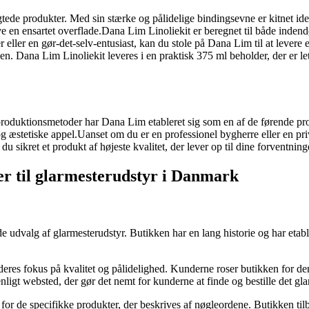
ede produkter. Med sin stærke og pålidelige bindingsevne er kitnet ideelt
 en ensartet overflade.Dana Lim Linoliekit er beregnet til både indendør
eller en gør-det-selv-entusiast, kan du stole på Dana Lim til at levere 
en. Dana Lim Linoliekit leveres i en praktisk 375 ml beholder, der er let
roduktionsmetoder har Dana Lim etableret sig som en af de førende produc
g æstetiske appel.Uanset om du er en professionel bygherre eller en pr
 du sikret et produkt af højeste kvalitet, der lever op til dine forventnin
ker til glarmesterudstyr i Danmark
 udvalg af glarmesterudstyr. Butikken har en lang historie og har etable
es fokus på kvalitet og pålidelighed. Kunderne roser butikken for der
ligt websted, der gør det nemt for kunderne at finde og bestille det gla
r de specifikke produkter, der beskrives af nøgleordene. Butikken tilbyd