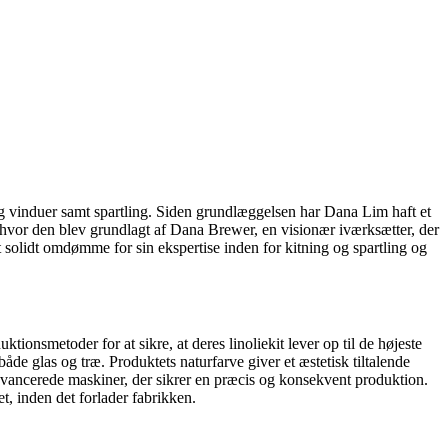
 og vinduer samt spartling. Siden grundlæggelsen har Dana Lim haft et
, hvor den blev grundlagt af Dana Brewer, en visionær iværksætter, der
solidt omdømme for sin ekspertise inden for kitning og spartling og
onsmetoder for at sikre, at deres linoliekit lever op til de højeste
åde glas og træ. Produktets naturfarve giver et æstetisk tiltalende
 avancerede maskiner, der sikrer en præcis og konsekvent produktion.
t, inden det forlader fabrikken.