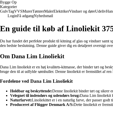
Bygge Op
Kategorier
Gulv
Tag
VVS
Murer
Tømrer
Maler
Elektriker
Vinduer og døre
Udeliv
Han
Login
Få adgang
Nyhedsmail
En guide til køb af Linoliekit 3
Du har fundet det perfekte produkt til kitning af glas og vinduer samt s
den bedste beslutning. Denne guide giver dig en detaljeret oversigt over
Om Dana Lim Linoliekit
Dana Lim linoliekit er en høj kvalitets-kitmasse, der binder tæt og besk
bruge den til at udfylde sømhuller. Denne linoliekit er fremstillet af ren 
Fordelene ved Dana Lim Linoliekit
Holdbar og beskyttende:
Denne linoliekit binder tæt og sikrer e
Velegnet til indendørs og udendørs brug:
Dana Lim linoliekit k
Naturfarvet:
Linoliekittet er i en naturlig farve, der passer godt t
Produceret af Flügger Denmark A/S:
Dette linoliekit er frems