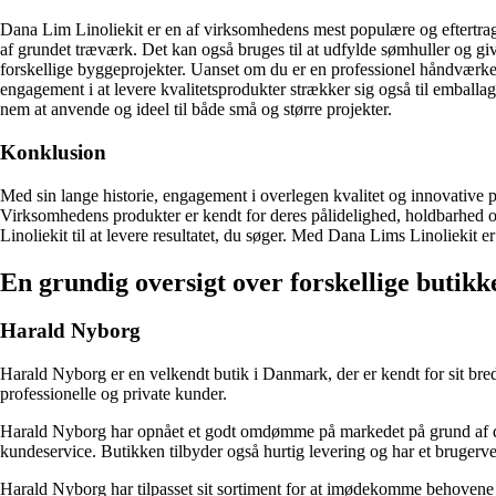
Dana Lim Linoliekit er en af ​​virksomhedens mest populære og eftertragt
af grundet træværk. Det kan også bruges til at udfylde sømhuller og give
forskellige byggeprojekter. Uanset om du er en professionel håndværker 
engagement i at levere kvalitetsprodukter strækker sig også til emballag
nem at anvende og ideel til både små og større projekter.
Konklusion
Med sin lange historie, engagement i overlegen kvalitet og innovative p
Virksomhedens produkter er kendt for deres pålidelighed, holdbarhed o
Linoliekit til at levere resultatet, du søger. Med Dana Lims Linoliekit er
En grundig oversigt over forskellige butik
Harald Nyborg
Harald Nyborg er en velkendt butik i Danmark, der er kendt for sit brede
professionelle og private kunder.
Harald Nyborg har opnået et godt omdømme på markedet på grund af der
kundeservice. Butikken tilbyder også hurtig levering og har et brugerven
Harald Nyborg har tilpasset sit sortiment for at imødekomme behovene fo