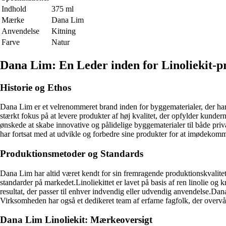
Indhold
375 ml
Mærke
Dana Lim
Anvendelse
Kitning
Farve
Natur
Dana Lim: En Leder inden for Linoliekit-p
Historie og Ethos
Dana Lim er et velrenommeret brand inden for byggematerialer, der har e
stærkt fokus på at levere produkter af høj kvalitet, der opfylder kunde
ønskede at skabe innovative og pålidelige byggematerialer til både pri
har fortsat med at udvikle og forbedre sine produkter for at imødekom
Produktionsmetoder og Standards
Dana Lim har altid været kendt for sin fremragende produktionskvalitet 
standarder på markedet.Linoliekittet er lavet på basis af ren linolie og
resultat, der passer til enhver indvendig eller udvendig anvendelse.Da
Virksomheden har også et dedikeret team af erfarne fagfolk, der overvåge
Dana Lim Linoliekit: Mærkeoversigt