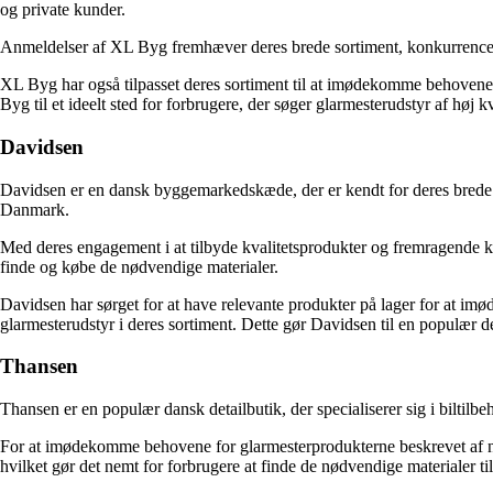
og private kunder.
Anmeldelser af XL Byg fremhæver deres brede sortiment, konkurrencedygt
XL Byg har også tilpasset deres sortiment til at imødekomme behovene f
Byg til et ideelt sted for forbrugere, der søger glarmesterudstyr af høj kv
Davidsen
Davidsen er en dansk byggemarkedskæde, der er kendt for deres brede ud
Danmark.
Med deres engagement i at tilbyde kvalitetsprodukter og fremragende k
finde og købe de nødvendige materialer.
Davidsen har sørget for at have relevante produkter på lager for at im
glarmesterudstyr i deres sortiment. Dette gør Davidsen til en populær de
Thansen
Thansen er en populær dansk detailbutik, der specialiserer sig i biltil
For at imødekomme behovene for glarmesterprodukterne beskrevet af nøg
hvilket gør det nemt for forbrugere at finde de nødvendige materialer til