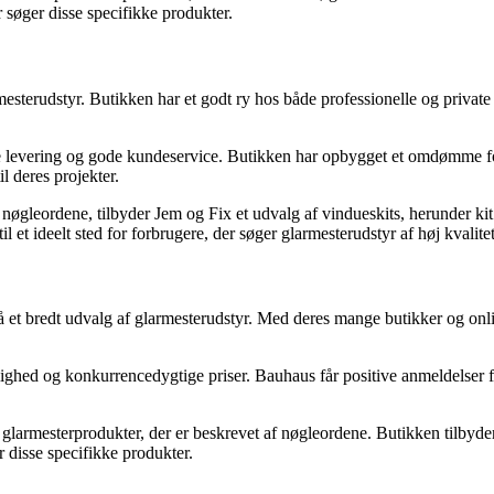
 søger disse specifikke produkter.
mesterudstyr. Butikken har et godt ry hos både professionelle og private 
e levering og gode kundeservice. Butikken har opbygget et omdømme for
l deres projekter.
leordene, tilbyder Jem og Fix et udvalg af vindueskits, herunder kit ti
l et ideelt sted for forbrugere, der søger glarmesterudstyr af høj kvalitet
t bredt udvalg af glarmesterudstyr. Med deres mange butikker og onlin
ghed og konkurrencedygtige priser. Bauhaus får positive anmeldelser fra
armesterprodukter, der er beskrevet af nøgleordene. Butikken tilbyder f
r disse specifikke produkter.