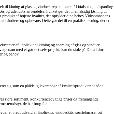
 til kitning af glas og vinduer, reparationer af kitfalsen og udspartling
s og udendørs anvendelse, hvilket gør det til en alsidig løsning til
et produkt af højeste kvalitet, der opfylder dine behov.Virksomhedens
 at håndtere og opbevare. Dette gør det til en praktisk løsning, der er
enter af linoliekit til kitning og spartling af glas og vinduer.
ivatperson med et gør-det-selv-projekt, kan du stole på Dana Lims
ger og behov.
ret sig som en pålidelig leverandør af kvalitetsprodukter til både
es store sortiment, konkurrencedygtige priser og fremragende
rmesterudstyr, de har brug for.
er et bredt udvalg af linoliekits, vindueskits, spartelmasser og