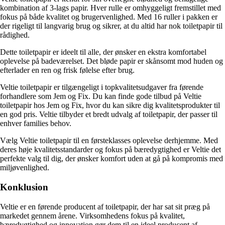
kombination af 3-lags papir. Hver rulle er omhyggeligt fremstillet med
fokus på både kvalitet og brugervenlighed. Med 16 ruller i pakken er
der rigeligt til langvarig brug og sikrer, at du altid har nok toiletpapir til
rådighed.
Dette toiletpapir er ideelt til alle, der ønsker en ekstra komfortabel
oplevelse på badeværelset. Det bløde papir er skånsomt mod huden og
efterlader en ren og frisk følelse efter brug.
Veltie toiletpapir er tilgængeligt i topkvalitetsudgaver fra førende
forhandlere som Jem og Fix. Du kan finde gode tilbud på Veltie
toiletpapir hos Jem og Fix, hvor du kan sikre dig kvalitetsprodukter til
en god pris. Veltie tilbyder et bredt udvalg af toiletpapir, der passer til
enhver families behov.
Vælg Veltie toiletpapir til en førsteklasses oplevelse derhjemme. Med
deres høje kvalitetsstandarder og fokus på bæredygtighed er Veltie det
perfekte valg til dig, der ønsker komfort uden at gå på kompromis med
miljøvenlighed.
Konklusion
Veltie er en førende producent af toiletpapir, der har sat sit præg på
markedet gennem årene. Virksomhedens fokus på kvalitet,
bæredygtighed og innovation gør dem til en ideel producent af