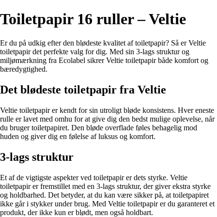
Toiletpapir 16 ruller – Veltie
Er du på udkig efter den blødeste kvalitet af toiletpapir? Så er Veltie
toiletpapir det perfekte valg for dig. Med sin 3-lags struktur og
miljømærkning fra Ecolabel sikrer Veltie toiletpapir både komfort og
bæredygtighed.
Det blødeste toiletpapir fra Veltie
Veltie toiletpapir er kendt for sin utroligt bløde konsistens. Hver eneste
rulle er lavet med omhu for at give dig den bedst mulige oplevelse, når
du bruger toiletpapiret. Den bløde overflade føles behagelig mod
huden og giver dig en følelse af luksus og komfort.
3-lags struktur
Et af de vigtigste aspekter ved toiletpapir er dets styrke. Veltie
toiletpapir er fremstillet med en 3-lags struktur, der giver ekstra styrke
og holdbarhed. Det betyder, at du kan være sikker på, at toiletpapiret
ikke går i stykker under brug. Med Veltie toiletpapir er du garanteret et
produkt, der ikke kun er blødt, men også holdbart.