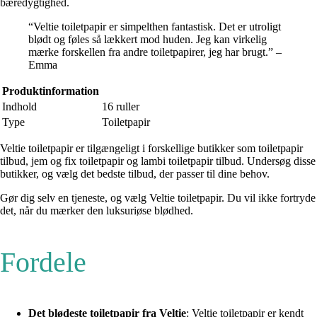
bæredygtighed.
“Veltie toiletpapir er simpelthen fantastisk. Det er utroligt
blødt og føles så lækkert mod huden. Jeg kan virkelig
mærke forskellen fra andre toiletpapirer, jeg har brugt.” –
Emma
Produktinformation
Indhold
16 ruller
Type
Toiletpapir
Veltie toiletpapir er tilgængeligt i forskellige butikker som toiletpapir
tilbud, jem og fix toiletpapir og lambi toiletpapir tilbud. Undersøg disse
butikker, og vælg det bedste tilbud, der passer til dine behov.
Gør dig selv en tjeneste, og vælg Veltie toiletpapir. Du vil ikke fortryde
det, når du mærker den luksuriøse blødhed.
Fordele
Det blødeste toiletpapir fra Veltie
: Veltie toiletpapir er kendt