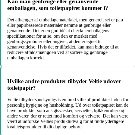
Kan man genbruge eller genanvende
emballagen, som toiletpapiret kommer i?
Det afhænger af emballagematerialet, men generelt set er pap
eller papirbaserede materialer nemme at genbruge eller
genanvende. Det er en god idé at checke emballagens
specifikationer for at se, om den er mærket med
genbrugssymboler eller angiver, at den er egnet til
genanvendelse. Hvis det er tilfældet, kan man bidrage til at
reducere affaldsmængden ved at sortere og genbruge
emballagen korrekt.
Hvilke andre produkter tilbyder Veltie udover
toiletpapir?
Veltie tilbyder sandsynligvis en bred vifte af produkter inden for
personlig hygiejne og husholdning. Ud over toiletpapiret kan de
have produkter som ansigtsvæsker, servietter, køkkenruller og
andre varer, der er rettet mod komfort og velvære. Det kan være
værd at udforske Velties produktudvalg for at finde yderligere
kvalitetsprodukter til dit daglige behov.