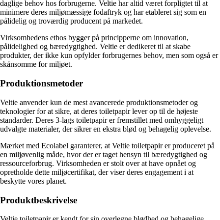
daglige behov hos forbrugerne. Veltie har altid været forpligtet til at
minimere deres miljømæssige fodaftryk og har etableret sig som en
pålidelig og troværdig producent på markedet.
Virksomhedens ethos bygger på principperne om innovation,
pålidelighed og bæredygtighed. Veltie er dedikeret til at skabe
produkter, der ikke kun opfylder forbrugernes behov, men som også er
skånsomme for miljøet.
Produktionsmetoder
Veltie anvender kun de mest avancerede produktionsmetoder og
teknologier for at sikre, at deres toiletpapir lever op til de højeste
standarder. Deres 3-lags toiletpapir er fremstillet med omhyggeligt
udvalgte materialer, der sikrer en ekstra blød og behagelig oplevelse.
Mærket med Ecolabel garanterer, at Veltie toiletpapir er produceret på
en miljøvenlig måde, hvor der er taget hensyn til bæredygtighed og
ressourceforbrug. Virksomheden er stolt over at have opnået og
opretholde dette miljøcertifikat, der viser deres engagement i at
beskytte vores planet.
Produktbeskrivelse
Veltie toiletpapir er kendt for sin overlegne blødhed og behagelige