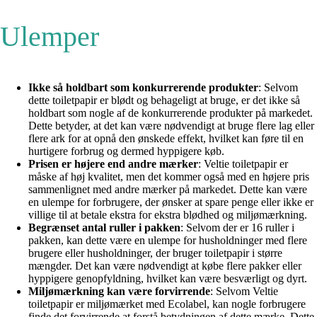
Ulemper
Ikke så holdbart som konkurrerende produkter
: Selvom
dette toiletpapir er blødt og behageligt at bruge, er det ikke så
holdbart som nogle af de konkurrerende produkter på markedet.
Dette betyder, at det kan være nødvendigt at bruge flere lag eller
flere ark for at opnå den ønskede effekt, hvilket kan føre til en
hurtigere forbrug og dermed hyppigere køb.
Prisen er højere end andre mærker
: Veltie toiletpapir er
måske af høj kvalitet, men det kommer også med en højere pris
sammenlignet med andre mærker på markedet. Dette kan være
en ulempe for forbrugere, der ønsker at spare penge eller ikke er
villige til at betale ekstra for ekstra blødhed og miljømærkning.
Begrænset antal ruller i pakken
: Selvom der er 16 ruller i
pakken, kan dette være en ulempe for husholdninger med flere
brugere eller husholdninger, der bruger toiletpapir i større
mængder. Det kan være nødvendigt at købe flere pakker eller
hyppigere genopfyldning, hvilket kan være besværligt og dyrt.
Miljømærkning kan være forvirrende
: Selvom Veltie
toiletpapir er miljømærket med Ecolabel, kan nogle forbrugere
finde det forvirrende at forstå betydningen af dette mærke. Dette