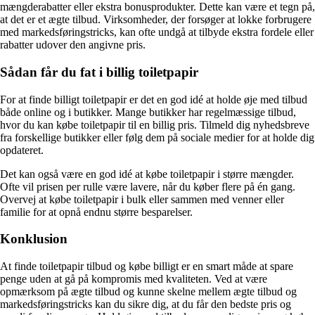
mængderabatter eller ekstra bonusprodukter. Dette kan være et tegn på,
at det er et ægte tilbud. Virksomheder, der forsøger at lokke forbrugere
med markedsføringstricks, kan ofte undgå at tilbyde ekstra fordele eller
rabatter udover den angivne pris.
Sådan får du fat i billig toiletpapir
For at finde billigt toiletpapir er det en god idé at holde øje med tilbud
både online og i butikker. Mange butikker har regelmæssige tilbud,
hvor du kan købe toiletpapir til en billig pris. Tilmeld dig nyhedsbreve
fra forskellige butikker eller følg dem på sociale medier for at holde dig
opdateret.
Det kan også være en god idé at købe toiletpapir i større mængder.
Ofte vil prisen per rulle være lavere, når du køber flere på én gang.
Overvej at købe toiletpapir i bulk eller sammen med venner eller
familie for at opnå endnu større besparelser.
Konklusion
At finde toiletpapir tilbud og købe billigt er en smart måde at spare
penge uden at gå på kompromis med kvaliteten. Ved at være
opmærksom på ægte tilbud og kunne skelne mellem ægte tilbud og
markedsføringstricks kan du sikre dig, at du får den bedste pris og