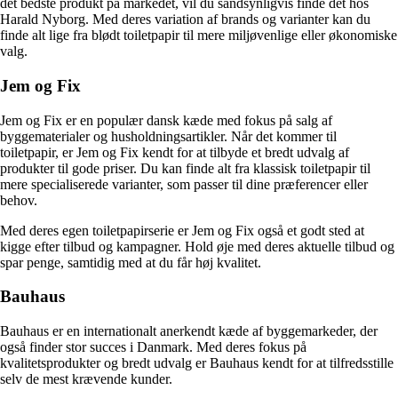
det bedste produkt på markedet, vil du sandsynligvis finde det hos
Harald Nyborg. Med deres variation af brands og varianter kan du
finde alt lige fra blødt toiletpapir til mere miljøvenlige eller økonomiske
valg.
Jem og Fix
Jem og Fix er en populær dansk kæde med fokus på salg af
byggematerialer og husholdningsartikler. Når det kommer til
toiletpapir, er Jem og Fix kendt for at tilbyde et bredt udvalg af
produkter til gode priser. Du kan finde alt fra klassisk toiletpapir til
mere specialiserede varianter, som passer til dine præferencer eller
behov.
Med deres egen toiletpapirserie er Jem og Fix også et godt sted at
kigge efter tilbud og kampagner. Hold øje med deres aktuelle tilbud og
spar penge, samtidig med at du får høj kvalitet.
Bauhaus
Bauhaus er en internationalt anerkendt kæde af byggemarkeder, der
også finder stor succes i Danmark. Med deres fokus på
kvalitetsprodukter og bredt udvalg er Bauhaus kendt for at tilfredsstille
selv de mest krævende kunder.