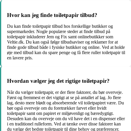
Hvor kan jeg finde toiletpapir tilbud?
Du kan finde toiletpapir tilbud hos forskellige butikker og
supermarkeder. Nogle populære steder at finde tilbud på
toiletpapir inkluderer Jem og Fix samt onlinebutikker som
Veltie.dk. Du kan også følge tilbudsaviser og reklamer for at
finde gode tilbud både i fysiske butikker og online. Ved at holde
øje med tilbud kan du spare penge og få flere ruller toiletpapir til
en lavere pris.
Hvordan vælger jeg det rigtige toiletpapir?
Når du vælger toiletpapir, er der flere faktorer, du bør overveje.
Først og fremmest er det vigtigt at se på antallet af lag. Jo flere
lag, desto mere blødt og absorberende vil toiletpapiret være. Du
bør også overveje om du foretrækker farvet eller hvidt
toiletpapir samt om papiret er miljøvenligt og bæredygtigt.
Desuden kan du overveje om du vil have det i en dispenser eller
i en traditionel rulleform. Ved at tænke over disse faktorer kan
du vælge det bedste toiletpapir til dine behov og præferencer.