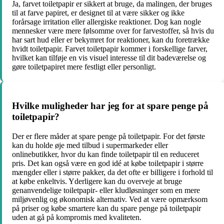
Ja, farvet toiletpapir er sikkert at bruge, da malingen, der bruges
til at farve papiret, er designet til at være sikker og ikke
forårsage irritation eller allergiske reaktioner. Dog kan nogle
mennesker være mere følsomme over for farvestoffer, så hvis du
har sart hud eller er bekymret for reaktioner, kan du foretrække
hvidt toiletpapir. Farvet toiletpapir kommer i forskellige farver,
hvilket kan tilføje en vis visuel interesse til dit badeværelse og
gøre toiletpapiret mere festligt eller personligt.
Hvilke muligheder har jeg for at spare penge på
toiletpapir?
Der er flere måder at spare penge på toiletpapir. For det første
kan du holde øje med tilbud i supermarkeder eller
onlinebutikker, hvor du kan finde toiletpapir til en reduceret
pris. Det kan også være en god idé at købe toiletpapir i større
mængder eller i større pakker, da det ofte er billigere i forhold til
at købe enkeltvis. Yderligere kan du overveje at bruge
genanvendelige toiletpapir- eller kludløsninger som en mere
miljøvenlig og økonomisk alternativ. Ved at være opmærksom
på priser og købe smartere kan du spare penge på toiletpapir
uden at gå på kompromis med kvaliteten.