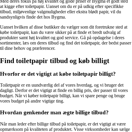
Med deres fokus på høj kvalitet og gode priser er Bygma et godt sted
at kigge efter toiletpapir. Uanset om du er på udkig efter specifikke
tilbud, miljøvenlige valgmuligheder eller ekstra blødt papir, vil du
sandsynligvis finde det hos Bygma.
Uanset hvilken af disse butikker du vælger som dit foretrukne sted at
købe toiletpapir, kan du være sikker på at finde et bredt udvalg af
produkter samt høj kvalitet og god service. Gå på opdagelse i deres
sortimenter, læs om deres tilbud og find det toiletpapir, der bedst passer
til dine behov og præferencer.
Find toiletpapir tilbud og køb billigt
Hvorfor er det vigtigt at købe toiletpapir billigt?
Toiletpapir er en uundværlig del af vores hverdag, og vi bruger det
dagligt. Derfor er det vigtigt at finde en billig pris, der passer til vores
budget. Når vi køber toiletpapir billigt, kan vi spare penge og bruge
vores budget på andre vigtige ting.
Hvordan genkender man ægte billige tilbud?
Når man leder efter billige tilbud på toiletpapir, er det vigtigt at være
opmærksom på kvaliteten af produktet. Visse virksomheder kan sælge