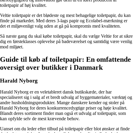
toiletpapir af høj kvalitet.
Veltie toiletpapir er det blødeste og mest behagelige toiletpapir, du kan
finde på markedet. Med deres 3-lags papir og Ecolabel-mærkning er
det et miljøvenligt valg uden at gå på kompromis med kvaliteten.
Så næste gang du skal købe toiletpapir, skal du vælge Veltie for at sikre
dig en førsteklasses oplevelse på badeværelset og samtidig være venlig
mod miljøet.
Guide til køb af toiletpapir: En omfattende
oversigt over butikker i Danmark
Harald Nyborg
Harald Nyborg er en veletableret dansk butikskæde, der har
specialiseret sig i salg af et bredt udvalg af byggematerialer, værktøj og
andre husholdningsprodukter. Mange danskere kender og stoler på
Harald Nyborg for deres konkurrencedygtige priser og høje kvalitet.
Blandt deres sortiment finder man også et udvalg af toiletpapir, som
kan opfylde selv de mest krævende behov.
Uanset om du leder efter tilbud på toiletpapir eller blot ønsker at finde