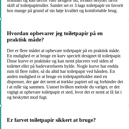
holdbart og kan derfor vare længere tid, hvilket betyder færre
skift af toiletpapirruller. Samlet set er 3-lags toiletpapir en favorit
hos mange på grund af sin høje kvalitet og komfortable brug.
Hvordan opbevarer jeg toiletpapir på en
praktisk måde?
Der er flere måder at opbevare toiletpapir på en praktisk måde.
En mulighed er at bruge en kurv specielt designet til toiletpapir.
Disse kurve er praktiske og kan nemt placeres ved siden af
toilettet eller på badeværelseets hylde. Nogle kurve har endda
rum til flere ruller, så du altid har toiletpapir ved hånden. En
anden mulighed er at bruge en toiletpapirholder med en
dispenser, der gør det nemt at trække papiret ud og forhindre det
i at rulle sig sammen. Uanset hvilken metode du vælger, er det
vigtigt at opbevare toiletpapir et sted, hvor det er nemt at få fat i
og beskyttet mod fugt.
Er farvet toiletpapir sikkert at bruge?