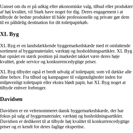
Uanset om du er på udkig efter økonomiske valg, tilbud eller produkter
af høj kvalitet, vil Stark have noget for dig. Deres engagement i at
tilbyde de bedste produkter til både professionelle og private gør dem
til en pålidelig destination for dit toiletpapirkøb.
XL Byg
XL Byg er en landsdækkende byggemarkedskæde med et omfattende
sortiment af byggematerialer, værktøj og husholdningsartikler. XL Byg
har opnået en stærk position på markedet takket være deres høje
kvalitet, gode service og konkurrencedygtige priser.
XL Byg tilbyder også et bredt udvalg af toiletpapir, som vil dække alle
dine behov. Fra tilbud og kampagner til valgmuligheder inden for
miljøvenligt toiletpapir eller ekstra blødt papir, har XL Byg noget at
tilbyde enhver forbruger.
Davidsen
Davidsen er en velrenommeret dansk byggemarkedskæde, der har
fokus på salg af byggematerialer, værktøj og husholdningsartikler.
Davidsen er dedikeret til at tilbyde høj kvalitet til konkurrencedygtige
priser og er kendt for deres faglige ekspertise.