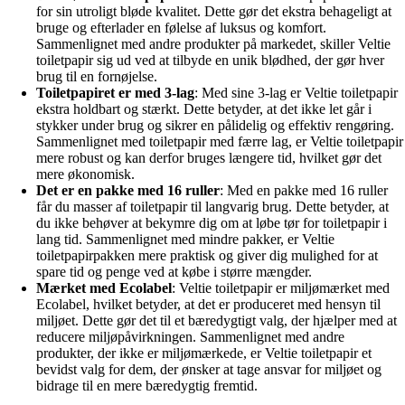
for sin utroligt bløde kvalitet. Dette gør det ekstra behageligt at
bruge og efterlader en følelse af luksus og komfort.
Sammenlignet med andre produkter på markedet, skiller Veltie
toiletpapir sig ud ved at tilbyde en unik blødhed, der gør hver
brug til en fornøjelse.
Toiletpapiret er med 3-lag
: Med sine 3-lag er Veltie toiletpapir
ekstra holdbart og stærkt. Dette betyder, at det ikke let går i
stykker under brug og sikrer en pålidelig og effektiv rengøring.
Sammenlignet med toiletpapir med færre lag, er Veltie toiletpapir
mere robust og kan derfor bruges længere tid, hvilket gør det
mere økonomisk.
Det er en pakke med 16 ruller
: Med en pakke med 16 ruller
får du masser af toiletpapir til langvarig brug. Dette betyder, at
du ikke behøver at bekymre dig om at løbe tør for toiletpapir i
lang tid. Sammenlignet med mindre pakker, er Veltie
toiletpapirpakken mere praktisk og giver dig mulighed for at
spare tid og penge ved at købe i større mængder.
Mærket med Ecolabel
: Veltie toiletpapir er miljømærket med
Ecolabel, hvilket betyder, at det er produceret med hensyn til
miljøet. Dette gør det til et bæredygtigt valg, der hjælper med at
reducere miljøpåvirkningen. Sammenlignet med andre
produkter, der ikke er miljømærkede, er Veltie toiletpapir et
bevidst valg for dem, der ønsker at tage ansvar for miljøet og
bidrage til en mere bæredygtig fremtid.