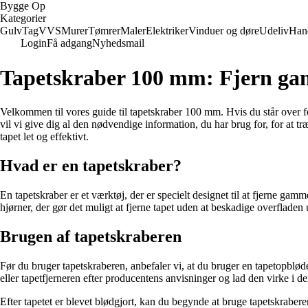
Bygge Op
Kategorier
Gulv
Tag
VVS
Murer
Tømrer
Maler
Elektriker
Vinduer og døre
Udeliv
Han
Login
Få adgang
Nyhedsmail
Tapetskraber 100 mm: Fjern gamm
Velkommen til vores guide til tapetskraber 100 mm. Hvis du står over for
vil vi give dig al den nødvendige information, du har brug for, for at t
tapet let og effektivt.
Hvad er en tapetskraber?
En tapetskraber er et værktøj, der er specielt designet til at fjerne ga
hjørner, der gør det muligt at fjerne tapet uden at beskadige overfladen 
Brugen af tapetskraberen
Før du bruger tapetskraberen, anbefaler vi, at du bruger en tapetopbløde
eller tapetfjerneren efter producentens anvisninger og lad den virke i de
Efter tapetet er blevet blødgjort, kan du begynde at bruge tapetskraber