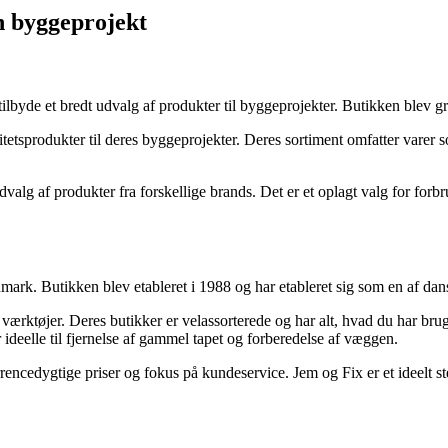
in byggeprojekt
tilbyde et bredt udvalg af produkter til byggeprojekter. Butikken blev g
tetsprodukter til deres byggeprojekter. Deres sortiment omfatter varer 
alg af produkter fra forskellige brands. Det er et oplagt valg for forbru
k. Butikken blev etableret i 1988 og har etableret sig som en af danske
værktøjer. Deres butikker er velassorterede og har alt, hvad du har bru
 ideelle til fjernelse af gammel tapet og forberedelse af væggen.
ncedygtige priser og fokus på kundeservice. Jem og Fix er et ideelt sted 