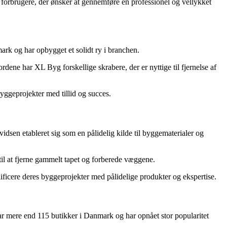
r forbrugere, der ønsker at gennemføre en professionel og vellykket
rk og har opbygget et solidt ry i branchen.
ene har XL Byg forskellige skrabere, der er nyttige til fjernelse af
byggeprojekter med tillid og succes.
sen etableret sig som en pålidelig kilde til byggematerialer og
til at fjerne gammelt tapet og forberede væggene.
alificere deres byggeprojekter med pålidelige produkter og ekspertise.
har mere end 115 butikker i Danmark og har opnået stor popularitet