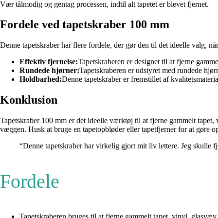
Vær tålmodig og gentag processen, indtil alt tapetet er blevet fjernet.
Fordele ved tapetskraber 100 mm
Denne tapetskraber har flere fordele, der gør den til det ideelle valg, nå
Effektiv fjernelse:
Tapetskraberen er designet til at fjerne gamme
Rundede hjørner:
Tapetskraberen er udstyret med rundede hjørne
Holdbarhed:
Denne tapetskraber er fremstillet af kvalitetsmateri
Konklusion
Tapetskraber 100 mm er det ideelle værktøj til at fjerne gammelt tapet, 
væggen. Husk at bruge en tapetopbløder eller tapetfjerner for at gøre o
“Denne tapetskraber har virkelig gjort mit liv lettere. Jeg skulle
Fordele
Tapetskraberen bruges til at fjerne gammelt tapet, vinyl, glasvæv