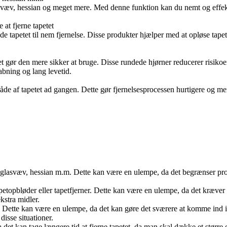
glasvæv, hessian og meget mere. Med denne funktion kan du nemt og effek
 at fjerne tapetet
de tapetet til nem fjernelse. Disse produkter hjælper med at opløse tapet
 gør den mere sikker at bruge. Disse rundede hjørner reducerer risikoen
rabning og lang levetid.
e af tapetet ad gangen. Dette gør fjernelsesprocessen hurtigere og me
, glasvæv, hessian m.m. Dette kan være en ulempe, da det begrænser pro
apetopbløder eller tapetfjerner. Dette kan være en ulempe, da det kræver 
kstra midler.
r. Dette kan være en ulempe, da det kan gøre det sværere at komme ind 
isse situationer.
det kan tage længere tid at fjerne tapetet, da man skal dække et stør