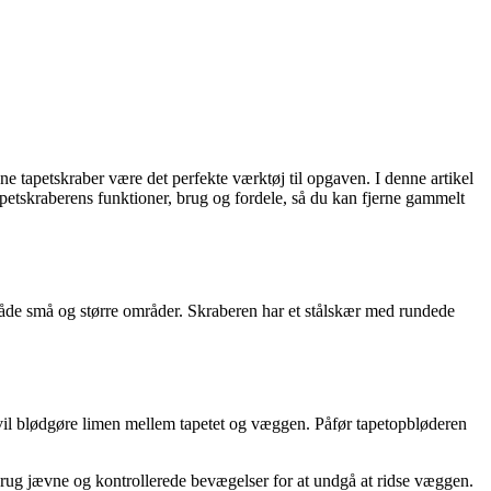
ne tapetskraber være det perfekte værktøj til opgaven. I denne artikel
tapetskraberens funktioner, brug og fordele, så du kan fjerne gammelt
l både små og større områder. Skraberen har et stålskær med rundede
et vil blødgøre limen mellem tapetet og væggen. Påfør tapetopbløderen
 Brug jævne og kontrollerede bevægelser for at undgå at ridse væggen.