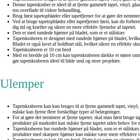
Denne tapetskraber er ideel til at fjerne gammelt tapet, vinyl, 
ren overflade til videre behandling.
Brug først tapetopbløder eller tapetfjerner for at gøre det nemmere
Ved at bruge tapetopbløder eller tapetfjerner først, kan du forbere
dig tid og kræfter og sikrer en mere effektiv fjernelse af tapetet.
Den er med rundede hjørner på bladet, som er et stålskær
Tapetskraberen er designet med rundede hjørner på bladet, hvilket
Bladet er også lavet af holdbart stål, hvilket sikrer en effektiv sk
Tapetskraberen er 10 cm bred
Med en bredde på 10 cm kan tapetskraberen dække et større områd
gør tapetskraberen ideel til både små og store projekter.
Ulemper
Tapetskraberen kan kun bruges til at fjerne gammelt tapet, vinyl
måske kan fjerne flere forskellige typer af belægninger.
For at gøre det nemmere at fjerne tapetet, skal man først bruge t
produkter på markedet kan måske fjerne tapetet uden behov for e
Tapetskraberen har rundede hjørner på bladet, som er et stålskæ
produkter med skarpere hjørner kan måske være mere effektive i d
Tapetskraberen er kun 10 cm bred. Dette kan være en ulempe, da 