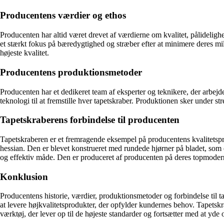
Producentens værdier og ethos
Producenten har altid været drevet af værdierne om kvalitet, pålideligh
et stærkt fokus på bæredygtighed og stræber efter at minimere deres m
højeste kvalitet.
Producentens produktionsmetoder
Producenten har et dedikeret team af eksperter og teknikere, der arbej
teknologi til at fremstille hver tapetskraber. Produktionen sker under str
Tapetskraberens forbindelse til producenten
Tapetskraberen er et fremragende eksempel på producentens kvalitetsprod
hessian. Den er blevet konstrueret med rundede hjørner på bladet, som er
og effektiv måde. Den er produceret af producenten på deres topmoderne
Konklusion
Producentens historie, værdier, produktionsmetoder og forbindelse til t
at levere højkvalitetsprodukter, der opfylder kundernes behov. Tapetskr
værktøj, der lever op til de højeste standarder og fortsætter med at yde 