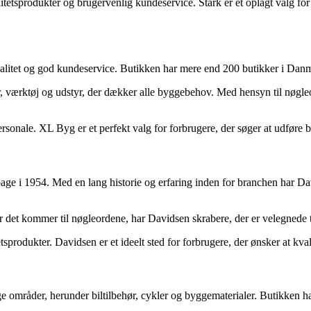
itetsprodukter og brugervenlig kundeservice. Stark er et oplagt valg fo
alitet og god kundeservice. Butikken har mere end 200 butikker i Danma
 værktøj og udstyr, der dækker alle byggebehov. Med hensyn til nøgleord
ersonale. XL Byg er et perfekt valg for forbrugere, der søger at udføre 
 i 1954. Med en lang historie og erfaring inden for branchen har David
år det kommer til nøgleordene, har Davidsen skrabere, der er velegnede 
etsprodukter. Davidsen er et ideelt sted for forbrugere, der ønsker at kv
ige områder, herunder biltilbehør, cykler og byggematerialer. Butikken 