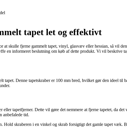
del
elt tapet let og effektivt
 at skulle fjerne gammelt tapet, vinyl, glasvæv eller hessian, så vil den
ræffe en informeret beslutning om køb af dette produkt. Vi vil beskrive 
mmelt tapet. Denne tapetskraber er 100 mm bred, hvilket gør den ideel ti
under.
r eller tapetfjerner. Dette vil gøre det nemmere at fjerne tapetet, da d
n anbefalede tid.
en. Hold skraberen i en vinkel og skrab forsigtigt det gamle tapet væk.