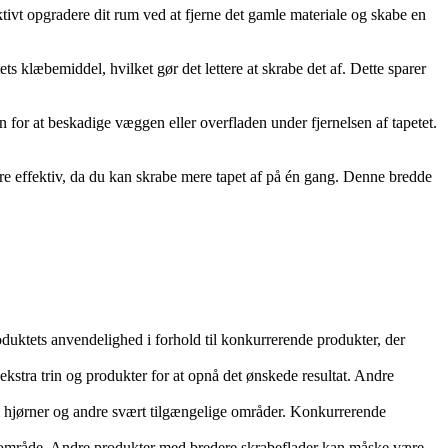
tivt opgradere dit rum ved at fjerne det gamle materiale og skabe en
ets klæbemiddel, hvilket gør det lettere at skrabe det af. Dette sparer
 for at beskadige væggen eller overfladen under fjernelsen af tapetet.
re effektiv, da du kan skrabe mere tapet af på én gang. Denne bredde
duktets anvendelighed i forhold til konkurrerende produkter, der
ekstra trin og produkter for at opnå det ønskede resultat. Andre
i hjørner og andre svært tilgængelige områder. Konkurrerende
re område. Andre produkter med bredere skrabeflader kan måske være