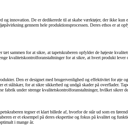
ed og innovation. De er dedikerede til at skabe værktøjer, der ikke kun
iljøpåvirkning gennem hele produktionsprocessen. Deres ethos er at opf
der tæt sammen for at sikre, at tapetskraberen opfylder de højeste kval
enge kvalitetskontrolforanstaltninger for at sikre, at hvert produkt lever 
ukter. Den er designet med brugervenlighed og effektivitet for øje og e
 et stålskær, for at sikre sikkerhed og undgå skader på overflader. Tapet
 fabrik under strenge kvalitetskontrolforanstaltninger, hvilket sikrer 
apetskraberen tegner et klart billede af, hvorfor de står ud som en før
aberen er et eksempel på deres ekspertise og fokus på kvalitet og funkt
optimalt i mange år.