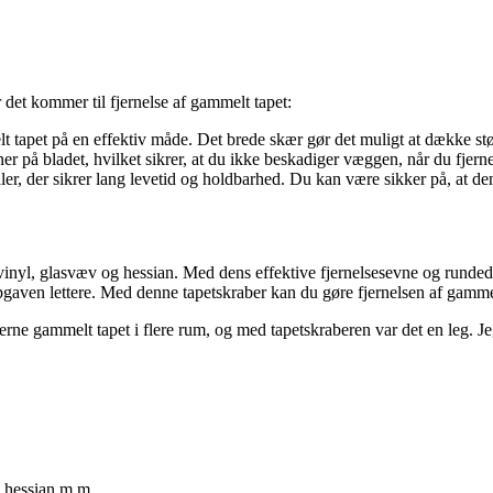
r det kommer til fjernelse af gammelt tapet:
lt tapet på en effektiv måde. Det brede skær gør det muligt at dække stø
r på bladet, hvilket sikrer, at du ikke beskadiger væggen, når du fjerne
aler, der sikrer lang levetid og holdbarhed. Du kan være sikker på, at de
vinyl, glasvæv og hessian. Med dens effektive fjernelsesevne og rundede 
pgaven lettere. Med denne tapetskraber kan du gøre fjernelsen af gammelt
 fjerne gammelt tapet i flere rum, og med tapetskraberen var det en leg. 
, hessian m.m.