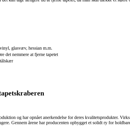
 vinyl, glasvæv, hessian m.m.
gøre det nemmere at fjerne tapetet
stålskær
tapetskraberen
roduktion og har opnået anerkendelse for deres kvalitetsprodukter. Vir
rugere. Gennem årene har producenten opbygget et solidt ry for holdbare