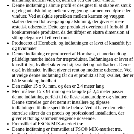
Denne indfatning i almue profil er designet til at skabe en smuk
og elegant afslutning mellem væggen og karmen ved døre eller
vinduer. Ved at skjule sprækken mellem karmen og væggen
skaber den en flot overgang og afslutning, der giver et mere
æstetisk udseende. Dette gør produktet overlegent i forhold til
konkurrerende produkter, da det tilføjer en ekstra dimension af
stil og elegance til ethvert rum.
Produceret af Hornbæk, og indfatningen er lavet af knastfrit fyr
og hvidmalet
Denne indfatning er produceret af Hornbæk, et anerkendt og
pålideligt mærke inden for træprodukter. Indfatningen er lavet af
knastfrit fyr, hvilket sikrer en høj kvalitet og holdbarhed. Den er
også hvidmalet, hvilket giver et rent og moderne udseende. Ved
at vælge denne indfatning får du et produkt af høj kvalitet, der er
både smukt og holdbart.
Den måler 15 x 91 mm, og den er 2,4 meter lang
Med målene 15 x 91 mm og en længde på 2,4 meter passer
denne indfatning perfekt til de fleste standarddøre og vinduer.
Denne størrelse gør det nemt at installere og tilpasse
indfatningen til dine specifikke behov. Ved at have den rette
størrelse sikrer du en præcis og professionel installation, der
giver et flot og sammenhængende udseende.
Fremstillet af FSC® MIX-mærket træ
Denne indfatning er fremstillet af FSC® MIX-mærket træ,