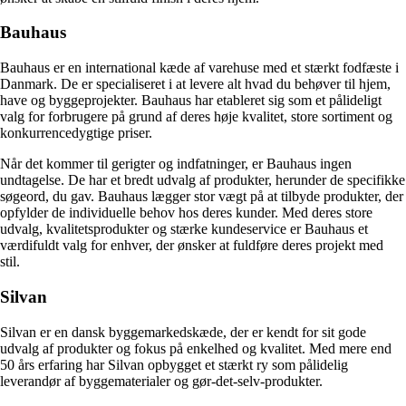
Bauhaus
Bauhaus er en international kæde af varehuse med et stærkt fodfæste i
Danmark. De er specialiseret i at levere alt hvad du behøver til hjem,
have og byggeprojekter. Bauhaus har etableret sig som et pålideligt
valg for forbrugere på grund af deres høje kvalitet, store sortiment og
konkurrencedygtige priser.
Når det kommer til gerigter og indfatninger, er Bauhaus ingen
undtagelse. De har et bredt udvalg af produkter, herunder de specifikke
søgeord, du gav. Bauhaus lægger stor vægt på at tilbyde produkter, der
opfylder de individuelle behov hos deres kunder. Med deres store
udvalg, kvalitetsprodukter og stærke kundeservice er Bauhaus et
værdifuldt valg for enhver, der ønsker at fuldføre deres projekt med
stil.
Silvan
Silvan er en dansk byggemarkedskæde, der er kendt for sit gode
udvalg af produkter og fokus på enkelhed og kvalitet. Med mere end
50 års erfaring har Silvan opbygget et stærkt ry som pålidelig
leverandør af byggematerialer og gør-det-selv-produkter.