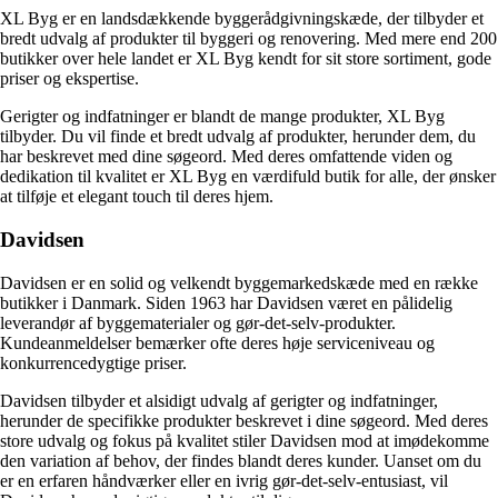
XL Byg er en landsdækkende byggerådgivningskæde, der tilbyder et
bredt udvalg af produkter til byggeri og renovering. Med mere end 200
butikker over hele landet er XL Byg kendt for sit store sortiment, gode
priser og ekspertise.
Gerigter og indfatninger er blandt de mange produkter, XL Byg
tilbyder. Du vil finde et bredt udvalg af produkter, herunder dem, du
har beskrevet med dine søgeord. Med deres omfattende viden og
dedikation til kvalitet er XL Byg en værdifuld butik for alle, der ønsker
at tilføje et elegant touch til deres hjem.
Davidsen
Davidsen er en solid og velkendt byggemarkedskæde med en række
butikker i Danmark. Siden 1963 har Davidsen været en pålidelig
leverandør af byggematerialer og gør-det-selv-produkter.
Kundeanmeldelser bemærker ofte deres høje serviceniveau og
konkurrencedygtige priser.
Davidsen tilbyder et alsidigt udvalg af gerigter og indfatninger,
herunder de specifikke produkter beskrevet i dine søgeord. Med deres
store udvalg og fokus på kvalitet stiler Davidsen mod at imødekomme
den variation af behov, der findes blandt deres kunder. Uanset om du
er en erfaren håndværker eller en ivrig gør-det-selv-entusiast, vil