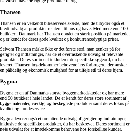
Davidsen have de rigtige produkter til dig.
Thansen
Thansen er en velkendt bilreservedelskæde, men de tilbyder også et
bredt udvalg af produkter relateret til hus og have. Med mere end 100
butikker i Danmark har Thansen opnået en stærk position på markedet
og er kendt for deres gode kvalitet og konkurrencedygtige priser.
Selvom Thansen måske ikke er det første sted, man tænker på for
gerigter og indfatninger, har de et overraskende udvalg af relevante
produkter. Deres sortiment inkluderer de specifikke søgeord, du har
leveret. Thansen imødekommer behovene hos forbrugere, der ønsker
en pålidelig og økonomisk mulighed for at tilføje stil til deres hjem.
Bygma
Bygma er en af ​​Danmarks største byggemarkedskæder og har mere
end 50 butikker i hele landet. De er kendt for deres store sortiment af
byggematerialer, værktøj og beslægtede produkter samt deres fokus på
kvalitet og kundeservice.
Bygma leverer også et omfattende udvalg af gerigter og indfatninger,
inklusive de specifikke produkter, du har beskrevet. Deres sortiment er
nøje udvalgt for at imødekomme behovene hos forskellige kunder.