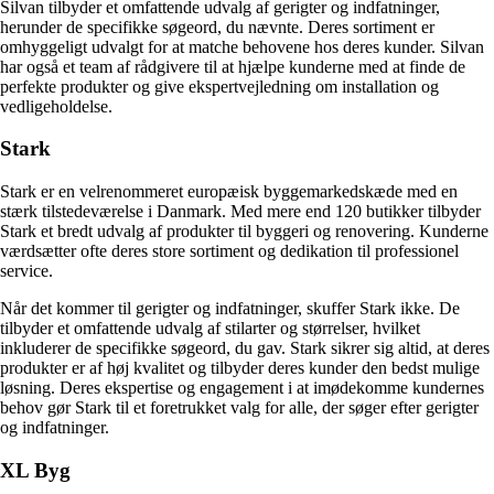
Silvan tilbyder et omfattende udvalg af gerigter og indfatninger,
herunder de specifikke søgeord, du nævnte. Deres sortiment er
omhyggeligt udvalgt for at matche behovene hos deres kunder. Silvan
har også et team af rådgivere til at hjælpe kunderne med at finde de
perfekte produkter og give ekspertvejledning om installation og
vedligeholdelse.
Stark
Stark er en velrenommeret europæisk byggemarkedskæde med en
stærk tilstedeværelse i Danmark. Med mere end 120 butikker tilbyder
Stark et bredt udvalg af produkter til byggeri og renovering. Kunderne
værdsætter ofte deres store sortiment og dedikation til professionel
service.
Når det kommer til gerigter og indfatninger, skuffer Stark ikke. De
tilbyder et omfattende udvalg af stilarter og størrelser, hvilket
inkluderer de specifikke søgeord, du gav. Stark sikrer sig altid, at deres
produkter er af høj kvalitet og tilbyder deres kunder den bedst mulige
løsning. Deres ekspertise og engagement i at imødekomme kundernes
behov gør Stark til et foretrukket valg for alle, der søger efter gerigter
og indfatninger.
XL Byg