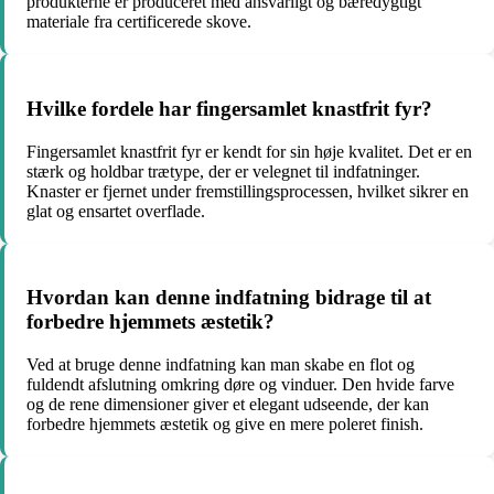
produkterne er produceret med ansvarligt og bæredygtigt
materiale fra certificerede skove.
Hvilke fordele har fingersamlet knastfrit fyr?
Fingersamlet knastfrit fyr er kendt for sin høje kvalitet. Det er en
stærk og holdbar trætype, der er velegnet til indfatninger.
Knaster er fjernet under fremstillingsprocessen, hvilket sikrer en
glat og ensartet overflade.
Hvordan kan denne indfatning bidrage til at
forbedre hjemmets æstetik?
Ved at bruge denne indfatning kan man skabe en flot og
fuldendt afslutning omkring døre og vinduer. Den hvide farve
og de rene dimensioner giver et elegant udseende, der kan
forbedre hjemmets æstetik og give en mere poleret finish.