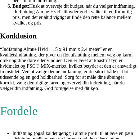
bedst til din indretning.
Budget:
Husk at overveje dit budget, når du vælger indfatning.
“Indfatning Almue Hvid” tilbyder god kvalitet til en fornuftig
pris, men det er altid vigtigt at finde den rette balance mellem
kvalitet og pris.
Konklusion
“Indfatning Almue Hvid – 15 x 91 mm x 2,4 meter” er en
kvalitetsindfatning, der giver en flot afslutning mellem væg og karm
omkring dine døre eller vinduer. Den er lavet af knastfrit fyr, er
hvidmalet og FSC® MIX-mærket, hvilket betyder at den er ansvarligt
fremstillet. Ved at vælge denne indfatning, er du sikret både et flot
udseende og en god holdbarhed. Sørg for at måle dine åbninger
korrekt, vælg den rigtige farve og overvej din indretning, når du
vælger din indfatning. God fornøjelse med dit køb!
Fordele
Indfatning (også kaldet gerigt) i almue profil til at lave en pæn
afslutning mellem væg og karmen ved dør eller vindue