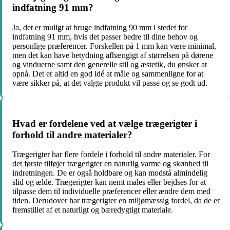
indfatning 91 mm?
Ja, det er muligt at bruge indfatning 90 mm i stedet for
indfatning 91 mm, hvis det passer bedre til dine behov og
personlige præferencer. Forskellen på 1 mm kan være minimal,
men det kan have betydning afhængigt af størrelsen på dørene
og vinduerne samt den generelle stil og æstetik, du ønsker at
opnå. Det er altid en god idé at måle og sammenligne for at
være sikker på, at det valgte produkt vil passe og se godt ud.
Hvad er fordelene ved at vælge trægerigter i
forhold til andre materialer?
Trægerigter har flere fordele i forhold til andre materialer. For
det første tilføjer trægerigter en naturlig varme og skønhed til
indretningen. De er også holdbare og kan modstå almindelig
slid og ælde. Trægerigter kan nemt males eller bejdses for at
tilpasse dem til individuelle præferencer eller ændre dem med
tiden. Derudover har trægerigter en miljømæssig fordel, da de er
fremstillet af et naturligt og bæredygtigt materiale.