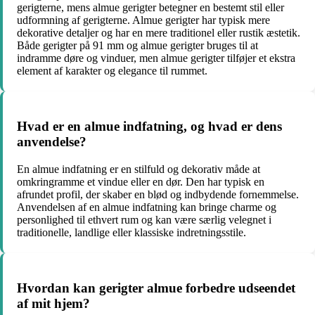
gerigterne, mens almue gerigter betegner en bestemt stil eller
udformning af gerigterne. Almue gerigter har typisk mere
dekorative detaljer og har en mere traditionel eller rustik æstetik.
Både gerigter på 91 mm og almue gerigter bruges til at
indramme døre og vinduer, men almue gerigter tilføjer et ekstra
element af karakter og elegance til rummet.
Hvad er en almue indfatning, og hvad er dens
anvendelse?
En almue indfatning er en stilfuld og dekorativ måde at
omkringramme et vindue eller en dør. Den har typisk en
afrundet profil, der skaber en blød og indbydende fornemmelse.
Anvendelsen af en almue indfatning kan bringe charme og
personlighed til ethvert rum og kan være særlig velegnet i
traditionelle, landlige eller klassiske indretningsstile.
Hvordan kan gerigter almue forbedre udseendet
af mit hjem?