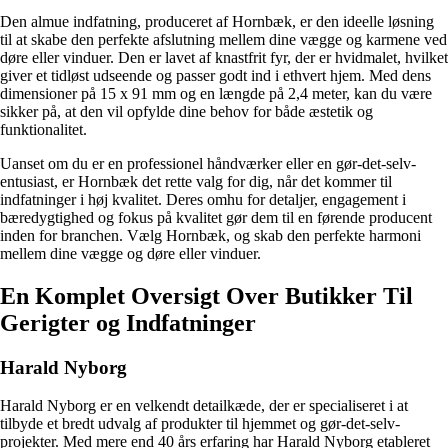
Den almue indfatning, produceret af Hornbæk, er den ideelle løsning
til at skabe den perfekte afslutning mellem dine vægge og karmene ved
døre eller vinduer. Den er lavet af knastfrit fyr, der er hvidmalet, hvilket
giver et tidløst udseende og passer godt ind i ethvert hjem. Med dens
dimensioner på 15 x 91 mm og en længde på 2,4 meter, kan du være
sikker på, at den vil opfylde dine behov for både æstetik og
funktionalitet.
Uanset om du er en professionel håndværker eller en gør-det-selv-
entusiast, er Hornbæk det rette valg for dig, når det kommer til
indfatninger i høj kvalitet. Deres omhu for detaljer, engagement i
bæredygtighed og fokus på kvalitet gør dem til en førende producent
inden for branchen. Vælg Hornbæk, og skab den perfekte harmoni
mellem dine vægge og døre eller vinduer.
En Komplet Oversigt Over Butikker Til
Gerigter og Indfatninger
Harald Nyborg
Harald Nyborg er en velkendt detailkæde, der er specialiseret i at
tilbyde et bredt udvalg af produkter til hjemmet og gør-det-selv-
projekter. Med mere end 40 års erfaring har Harald Nyborg etableret