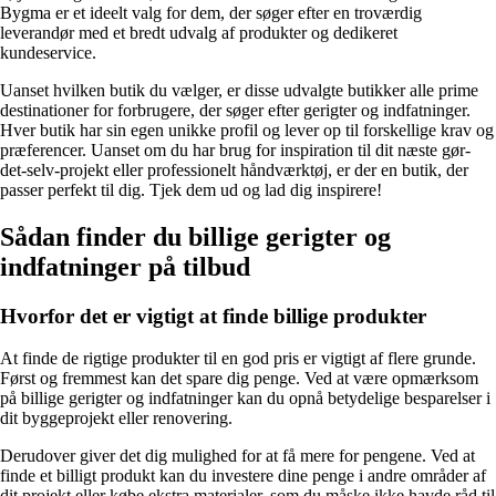
Bygma er et ideelt valg for dem, der søger efter en troværdig
leverandør med et bredt udvalg af produkter og dedikeret
kundeservice.
Uanset hvilken butik du vælger, er disse udvalgte butikker alle prime
destinationer for forbrugere, der søger efter gerigter og indfatninger.
Hver butik har sin egen unikke profil og lever op til forskellige krav og
præferencer. Uanset om du har brug for inspiration til dit næste gør-
det-selv-projekt eller professionelt håndværktøj, er der en butik, der
passer perfekt til dig. Tjek dem ud og lad dig inspirere!
Sådan finder du billige gerigter og
indfatninger på tilbud
Hvorfor det er vigtigt at finde billige produkter
At finde de rigtige produkter til en god pris er vigtigt af flere grunde.
Først og fremmest kan det spare dig penge. Ved at være opmærksom
på billige gerigter og indfatninger kan du opnå betydelige besparelser i
dit byggeprojekt eller renovering.
Derudover giver det dig mulighed for at få mere for pengene. Ved at
finde et billigt produkt kan du investere dine penge i andre områder af
dit projekt eller købe ekstra materialer, som du måske ikke havde råd til