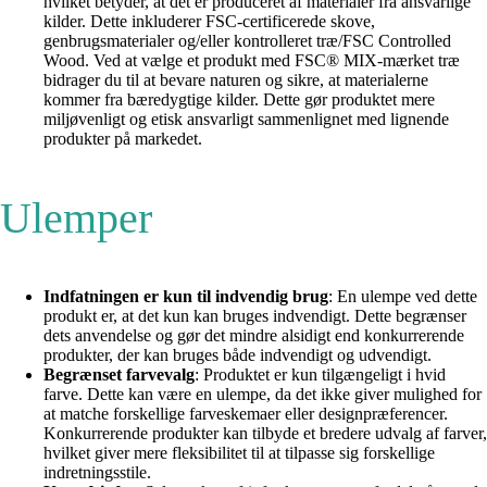
hvilket betyder, at det er produceret af materialer fra ansvarlige
kilder. Dette inkluderer FSC-certificerede skove,
genbrugsmaterialer og/eller kontrolleret træ/FSC Controlled
Wood. Ved at vælge et produkt med FSC® MIX-mærket træ
bidrager du til at bevare naturen og sikre, at materialerne
kommer fra bæredygtige kilder. Dette gør produktet mere
miljøvenligt og etisk ansvarligt sammenlignet med lignende
produkter på markedet.
Ulemper
Indfatningen er kun til indvendig brug
: En ulempe ved dette
produkt er, at det kun kan bruges indvendigt. Dette begrænser
dets anvendelse og gør det mindre alsidigt end konkurrerende
produkter, der kan bruges både indvendigt og udvendigt.
Begrænset farvevalg
: Produktet er kun tilgængeligt i hvid
farve. Dette kan være en ulempe, da det ikke giver mulighed for
at matche forskellige farveskemaer eller designpræferencer.
Konkurrerende produkter kan tilbyde et bredere udvalg af farver,
hvilket giver mere fleksibilitet til at tilpasse sig forskellige
indretningsstile.