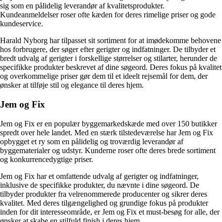
sig som en pålidelig leverandør af kvalitetsprodukter.
Kundeanmeldelser roser ofte kæden for deres rimelige priser og gode
kundeservice.
Harald Nyborg har tilpasset sit sortiment for at imødekomme behovene
hos forbrugere, der søger efter gerigter og indfatninger. De tilbyder et
bredt udvalg af gerigter i forskellige størrelser og stilarter, herunder de
specifikke produkter beskrevet af dine søgeord. Deres fokus på kvalitet
og overkommelige priser gør dem til et ideelt rejsemål for dem, der
ønsker at tilføje stil og elegance til deres hjem.
Jem og Fix
Jem og Fix er en populær byggemarkedskæde med over 150 butikker
spredt over hele landet. Med en stærk tilstedeværelse har Jem og Fix
opbygget et ry som en pålidelig og troværdig leverandør af
byggematerialer og udstyr. Kunderne roser ofte deres brede sortiment
og konkurrencedygtige priser.
Jem og Fix har et omfattende udvalg af gerigter og indfatninger,
inklusive de specifikke produkter, du nævnte i dine søgeord. De
tilbyder produkter fra velrenommerede producenter og sikrer deres
kvalitet. Med deres tilgængelighed og grundige fokus på produkter
inden for dit interesseområde, er Jem og Fix et must-besøg for alle, der
ønsker at skabe en stilfuld finish i deres hjem.