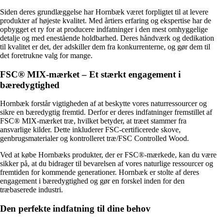
Siden deres grundlæggelse har Hornbæk været forpligtet til at levere
produkter af højeste kvalitet. Med årtiers erfaring og ekspertise har de
opbygget et ry for at producere indfatninger i den mest omhyggelige
detalje og med enestående holdbarhed. Deres håndværk og dedikation
til kvalitet er det, der adskiller dem fra konkurrenterne, og gør dem til
det foretrukne valg for mange.
FSC® MIX-mærket – Et stærkt engagement i
bæredygtighed
Hornbæk forstår vigtigheden af at beskytte vores naturressourcer og
sikre en bæredygtig fremtid. Derfor er deres indfatninger fremstillet af
FSC® MIX-mærket træ, hvilket betyder, at træet stammer fra
ansvarlige kilder. Dette inkluderer FSC-certificerede skove,
genbrugsmaterialer og kontrolleret træ/FSC Controlled Wood.
Ved at købe Hornbæks produkter, der er FSC®-mærkede, kan du være
sikker på, at du bidrager til bevarelsen af vores naturlige ressourcer og
fremtiden for kommende generationer. Hornbæk er stolte af deres
engagement i bæredygtighed og gør en forskel inden for den
træbaserede industri.
Den perfekte indfatning til dine behov