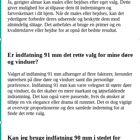
Ja, gerigter almue kan males eller bejdses efter eget valg. Dette
giver mulighed for at tilpasse dem til indretningen og
farveskemaet i dit hjem. Når de males eller bejdses, kan det
yderligere forbedre deres udseende og beskytte dem mod
almindelig slitage. Det anbefales at bruge en primer og en
kvalitetsfarve eller bejdse for at opnå det bedste resultat.
Er indfatning 91 mm det rette valg for mine døre
og vinduer?
Valget af indfatning 91 mm afhænger af flere faktorer, herunder
størrelsen på dine døre og vinduer samt din personlige
præference. Indfatning 91 mm kan være velegnet til større døre
og vinduer, da det skaber en mere markant og iøjnefaldende
indramning. Det kan også være passende, hvis du ønsker at
tilføje en vis elegance eller drama til rummet. Det er dog vigtigt
at overveje proportionerne og den samlede indretning for at
finde det rette valg.
Kan jeg bruge indfatning 90 mm i stedet for