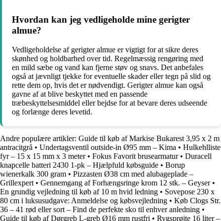
Hvordan kan jeg vedligeholde mine gerigter
almue?
Vedligeholdelse af gerigter almue er vigtigt for at sikre deres
skønhed og holdbarhed over tid. Regelmæssig rengøring med
en mild sæbe og vand kan fjerne støv og snavs. Det anbefales
også at jævnligt tjekke for eventuelle skader eller tegn på slid og
rette dem op, hvis det er nødvendigt. Gerigter almue kan også
gavne af at blive beskyttet med en passende
træbeskyttelsesmiddel eller bejdse for at bevare deres udseende
og forlænge deres levetid.
Andre populære artikler:
Guide til køb af Markise Bukarest 3,95 x 2 m
antracitgrå
•
Undertagsventil outside-in Ø95 mm – Kima
•
Hulkehlliste
fyr – 15 x 15 mm x 3 meter
•
Fokus Favorit brusearmatur
•
Duracell
knapcelle batteri 2430 1-pk – Hjælpfuld købsguide
•
Borup
wienerkalk 300 gram
•
Pizzasten Ø38 cm med alubageplade –
Grillexpert
•
Gennemgang af Forhængsringe krom 12 stk. – Geyser
•
En grundig vejledning til køb af 10 m hvid ledning
•
Sovepose 230 x
80 cm i luksusudgave: Anmeldelse og købsvejledning
•
Køb Clogs Str.
36 – 41 rød eller sort – Find de perfekte sko til enhver anledning
•
Guide til køb af Dørgreb L-greb Ø16 mm rustfri
•
Rygsprøjte 16 liter –