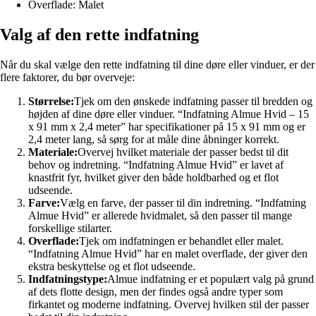
Overflade: Malet
Valg af den rette indfatning
Når du skal vælge den rette indfatning til dine døre eller vinduer, er der
flere faktorer, du bør overveje:
Størrelse:
Tjek om den ønskede indfatning passer til bredden og
højden af dine døre eller vinduer. “Indfatning Almue Hvid – 15
x 91 mm x 2,4 meter” har specifikationer på 15 x 91 mm og er
2,4 meter lang, så sørg for at måle dine åbninger korrekt.
Materiale:
Overvej hvilket materiale der passer bedst til dit
behov og indretning. “Indfatning Almue Hvid” er lavet af
knastfrit fyr, hvilket giver den både holdbarhed og et flot
udseende.
Farve:
Vælg en farve, der passer til din indretning. “Indfatning
Almue Hvid” er allerede hvidmalet, så den passer til mange
forskellige stilarter.
Overflade:
Tjek om indfatningen er behandlet eller malet.
“Indfatning Almue Hvid” har en malet overflade, der giver den
ekstra beskyttelse og et flot udseende.
Indfatningstype:
Almue indfatning er et populært valg på grund
af dets flotte design, men der findes også andre typer som
firkantet og moderne indfatning. Overvej hvilken stil der passer