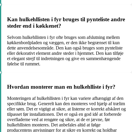
Kan hulkehllisten i fyr bruges til pynteliste andre
steder end i køkkenet?
Selvom hulkehllisten i fyr ofte bruges som afslutning mellem
køkkenbordpladen og væggen, er den ikke begrænset til kun
dette anvendelsesområde. Den kan også bruges som pynteliste
eller dekorativt element andre steder i hjemmet. Den kan tilføje
et elegant strejf til indretningen og give en sammenhængende
følelse til rummet.
Hvordan monterer man en hulkehlliste i fyr?
Monteringen af hulkehllisten i fyr kan variere afhængigt af den
specifikke brug. Generelt kan den monteres ved hjælp af trælim
eller søm. Det er vigtigt at sikre, at listerne er korrekt afskåret og
tilpasset før installationen. Det er også en god idé at forberede
overfladerne ved at rengøre og sikre, at de er jævne, før
hulkehllisten monteres. Det anbefales altid at følge
producentens anvisninger for at sikre en korrekt og holdbar