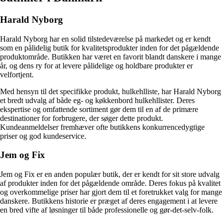
Harald Nyborg
Harald Nyborg har en solid tilstedeværelse på markedet og er kendt
som en pålidelig butik for kvalitetsprodukter inden for det pågældende
produktområde. Butikken har været en favorit blandt danskere i mange
år, og dens ry for at levere pålidelige og holdbare produkter er
velfortjent.
Med hensyn til det specifikke produkt, hulkehlliste, har Harald Nyborg
et bredt udvalg af både eg- og køkkenbord hulkehllister. Deres
ekspertise og omfattende sortiment gør dem til en af ​​de primære
destinationer for forbrugere, der søger dette produkt.
Kundeanmeldelser fremhæver ofte butikkens konkurrencedygtige
priser og god kundeservice.
Jem og Fix
Jem og Fix er en anden populær butik, der er kendt for sit store udvalg
af produkter inden for det pågældende område. Deres fokus på kvalitet
og overkommelige priser har gjort dem til et foretrukket valg for mange
danskere. Butikkens historie er præget af deres engagement i at levere
en bred vifte af løsninger til både professionelle og gør-det-selv-folk.