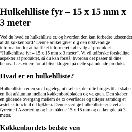
Hulkehlliste fyr – 15 x 15 mm x
3 meter
Ved du hvad en hulkehlliste er, og hvordan den kan forbedre udseendet
af dit køkkenbord? Denne artikel giver dig den nødvendige
information for at træffe et informeret købsvalg af produktet
“Hulkehlliste fyr – 15 x 15 mm x 3 meter”. Vi vil udforske forskellige
aspekter af produktet, så du kan forstå, hvordan det passer til dine
behov. Læs videre for at blive klogere på dette spændende produkt.
Hvad er en hulkehlliste?
Hulkehllisten er en smal og elegant træliste, der ofte bruges til at skabe
en flot afslutning mellem køkkenbordpladen og væggen. Den skaber
en glidende overgang mellem de to overflader og tilføjer samtidig et
æstetisk touch til dit køkken. Denne særlige hulkehlliste er lavet af
fyrretræ i A-sortering og har målene 15 x 15 mm og en længde på 3
meter.
Køkkenbordets bedste ven