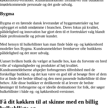
køkkenbord-versioner. Kundeanmeldelser fremhæver ofte butikkens
imødekommende personale og det gode udvalg.
Bygma
Bygma er en førende dansk leverandør af byggematerialer og har
opbygget et solidt omdømme i branchen. Deres fokus på kvalitet,
pålidelighed og innovation har gjort dem til et foretrukket valg blandt
både professionelle og private kunder.
Med hensyn til hulkehllister kan man finde både eg- og køkkenbord
modeller hos Bygma. Kundeanmeldelser fremhæver ofte butikkens
pålidelighed og det store udvalg.
Uanset hvilken butik du vælger at handle hos, kan du forvente en bred
vifte af valgmuligheder og produkter af høj kvalitet.
Kundeanmeldelserne afspejler forbrugernes tilfredshed med de
forskellige butikker, og det kan være en god idé at besøge flere af dem
for at finde det bedste tilbud og den mest passende hulkehlliste til dine
behov. Alle disse butikker er dedikerede til at levere de bedste
løsninger til forbrugerne og er ideelle destinationer for folk, der søger
hulkehllister i både eg- og køkkenbord-versioner.
Få dit køkken til at skinne med en billig