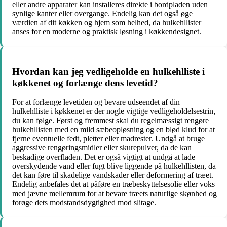
eller andre apparater kan installeres direkte i bordpladen uden
synlige kanter eller overgange. Endelig kan det også øge
værdien af dit køkken og hjem som helhed, da hulkehllister
anses for en moderne og praktisk løsning i køkkendesignet.
Hvordan kan jeg vedligeholde en hulkehlliste i
køkkenet og forlænge dens levetid?
For at forlænge levetiden og bevare udseendet af din
hulkehlliste i køkkenet er der nogle vigtige vedligeholdelsestrin,
du kan følge. Først og fremmest skal du regelmæssigt rengøre
hulkehllisten med en mild sæbeopløsning og en blød klud for at
fjerne eventuelle fedt, pletter eller madrester. Undgå at bruge
aggressive rengøringsmidler eller skurepulver, da de kan
beskadige overfladen. Det er også vigtigt at undgå at lade
overskydende vand eller fugt blive liggende på hulkehllisten, da
det kan føre til skadelige vandskader eller deformering af træet.
Endelig anbefales det at påføre en træbeskyttelsesolie eller voks
med jævne mellemrum for at bevare træets naturlige skønhed og
forøge dets modstandsdygtighed mod slitage.