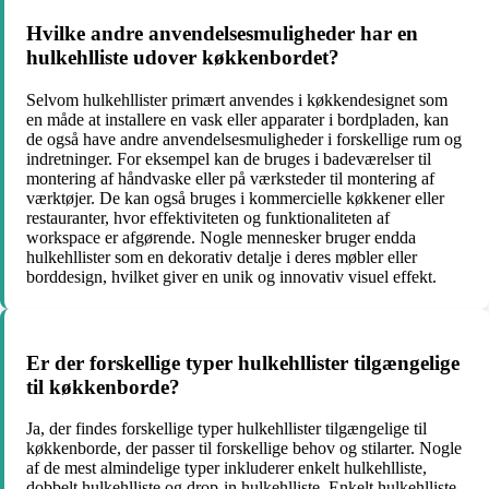
Hvilke andre anvendelsesmuligheder har en
hulkehlliste udover køkkenbordet?
Selvom hulkehllister primært anvendes i køkkendesignet som
en måde at installere en vask eller apparater i bordpladen, kan
de også have andre anvendelsesmuligheder i forskellige rum og
indretninger. For eksempel kan de bruges i badeværelser til
montering af håndvaske eller på værksteder til montering af
værktøjer. De kan også bruges i kommercielle køkkener eller
restauranter, hvor effektiviteten og funktionaliteten af
workspace er afgørende. Nogle mennesker bruger endda
hulkehllister som en dekorativ detalje i deres møbler eller
borddesign, hvilket giver en unik og innovativ visuel effekt.
Er der forskellige typer hulkehllister tilgængelige
til køkkenborde?
Ja, der findes forskellige typer hulkehllister tilgængelige til
køkkenborde, der passer til forskellige behov og stilarter. Nogle
af de mest almindelige typer inkluderer enkelt hulkehlliste,
dobbelt hulkehlliste og drop-in hulkehlliste. Enkelt hulkehlliste