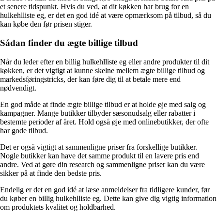
et senere tidspunkt. Hvis du ved, at dit køkken har brug for en
hulkehlliste eg, er det en god idé at være opmærksom på tilbud, så du
kan købe den før prisen stiger.
Sådan finder du ægte billige tilbud
Når du leder efter en billig hulkehlliste eg eller andre produkter til dit
køkken, er det vigtigt at kunne skelne mellem ægte billige tilbud og
markedsføringstricks, der kan føre dig til at betale mere end
nødvendigt.
En god måde at finde ægte billige tilbud er at holde øje med salg og
kampagner. Mange butikker tilbyder sæsonudsalg eller rabatter i
bestemte perioder af året. Hold også øje med onlinebutikker, der ofte
har gode tilbud.
Det er også vigtigt at sammenligne priser fra forskellige butikker.
Nogle butikker kan have det samme produkt til en lavere pris end
andre. Ved at gøre din research og sammenligne priser kan du være
sikker på at finde den bedste pris.
Endelig er det en god idé at læse anmeldelser fra tidligere kunder, før
du køber en billig hulkehlliste eg. Dette kan give dig vigtig information
om produktets kvalitet og holdbarhed.