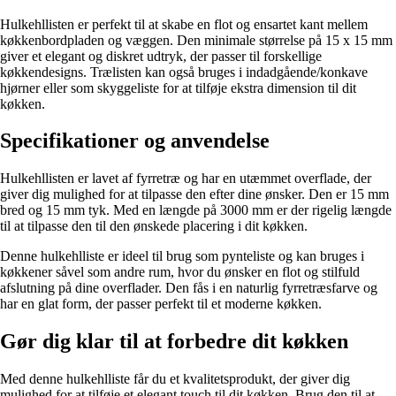
Hulkehllisten er perfekt til at skabe en flot og ensartet kant mellem
køkkenbordpladen og væggen. Den minimale størrelse på 15 x 15 mm
giver et elegant og diskret udtryk, der passer til forskellige
køkkendesigns. Trælisten kan også bruges i indadgående/konkave
hjørner eller som skyggeliste for at tilføje ekstra dimension til dit
køkken.
Specifikationer og anvendelse
Hulkehllisten er lavet af fyrretræ og har en utæmmet overflade, der
giver dig mulighed for at tilpasse den efter dine ønsker. Den er 15 mm
bred og 15 mm tyk. Med en længde på 3000 mm er der rigelig længde
til at tilpasse den til den ønskede placering i dit køkken.
Denne hulkehlliste er ideel til brug som pynteliste og kan bruges i
køkkener såvel som andre rum, hvor du ønsker en flot og stilfuld
afslutning på dine overflader. Den fås i en naturlig fyrretræsfarve og
har en glat form, der passer perfekt til et moderne køkken.
Gør dig klar til at forbedre dit køkken
Med denne hulkehlliste får du et kvalitetsprodukt, der giver dig
mulighed for at tilføje et elegant touch til dit køkken. Brug den til at