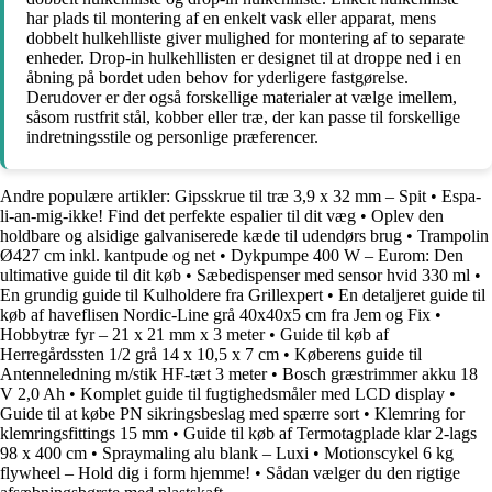
har plads til montering af en enkelt vask eller apparat, mens
dobbelt hulkehlliste giver mulighed for montering af to separate
enheder. Drop-in hulkehllisten er designet til at droppe ned i en
åbning på bordet uden behov for yderligere fastgørelse.
Derudover er der også forskellige materialer at vælge imellem,
såsom rustfrit stål, kobber eller træ, der kan passe til forskellige
indretningsstile og personlige præferencer.
Andre populære artikler:
Gipsskrue til træ 3,9 x 32 mm – Spit
•
Espa-
li-an-mig-ikke! Find det perfekte espalier til dit væg
•
Oplev den
holdbare og alsidige galvaniserede kæde til udendørs brug
•
Trampolin
Ø427 cm inkl. kantpude og net
•
Dykpumpe 400 W – Eurom: Den
ultimative guide til dit køb
•
Sæbedispenser med sensor hvid 330 ml
•
En grundig guide til Kulholdere fra Grillexpert
•
En detaljeret guide til
køb af haveflisen Nordic-Line grå 40x40x5 cm fra Jem og Fix
•
Hobbytræ fyr – 21 x 21 mm x 3 meter
•
Guide til køb af
Herregårdssten 1/2 grå 14 x 10,5 x 7 cm
•
Køberens guide til
Antenneledning m/stik HF-tæt 3 meter
•
Bosch græstrimmer akku 18
V 2,0 Ah
•
Komplet guide til fugtighedsmåler med LCD display
•
Guide til at købe PN sikringsbeslag med spærre sort
•
Klemring for
klemringsfittings 15 mm
•
Guide til køb af Termotagplade klar 2-lags
98 x 400 cm
•
Spraymaling alu blank – Luxi
•
Motionscykel 6 kg
flywheel – Hold dig i form hjemme!
•
Sådan vælger du den rigtige