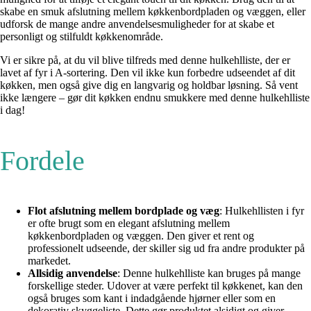
skabe en smuk afslutning mellem køkkenbordpladen og væggen, eller
udforsk de mange andre anvendelsesmuligheder for at skabe et
personligt og stilfuldt køkkenområde.
Vi er sikre på, at du vil blive tilfreds med denne hulkehlliste, der er
lavet af fyr i A-sortering. Den vil ikke kun forbedre udseendet af dit
køkken, men også give dig en langvarig og holdbar løsning. Så vent
ikke længere – gør dit køkken endnu smukkere med denne hulkehlliste
i dag!
Fordele
Flot afslutning mellem bordplade og væg
: Hulkehllisten i fyr
er ofte brugt som en elegant afslutning mellem
køkkenbordpladen og væggen. Den giver et rent og
professionelt udseende, der skiller sig ud fra andre produkter på
markedet.
Allsidig anvendelse
: Denne hulkehlliste kan bruges på mange
forskellige steder. Udover at være perfekt til køkkenet, kan den
også bruges som kant i indadgående hjørner eller som en
dekorativ skyggeliste. Dette gør produktet alsidigt og giver