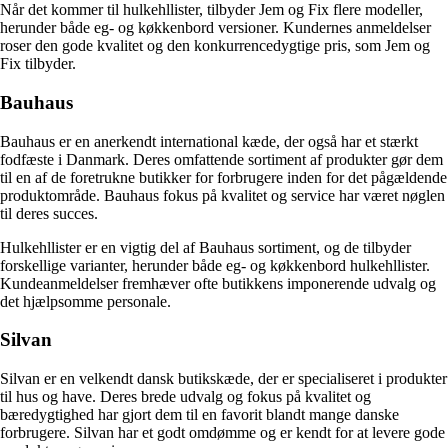
Når det kommer til hulkehllister, tilbyder Jem og Fix flere modeller,
herunder både eg- og køkkenbord versioner. Kundernes anmeldelser
roser den gode kvalitet og den konkurrencedygtige pris, som Jem og
Fix tilbyder.
Bauhaus
Bauhaus er en anerkendt international kæde, der også har et stærkt
fodfæste i Danmark. Deres omfattende sortiment af produkter gør dem
til en af ​​de foretrukne butikker for forbrugere inden for det pågældende
produktområde. Bauhaus fokus på kvalitet og service har været nøglen
til deres succes.
Hulkehllister er en vigtig del af Bauhaus sortiment, og de tilbyder
forskellige varianter, herunder både eg- og køkkenbord hulkehllister.
Kundeanmeldelser fremhæver ofte butikkens imponerende udvalg og
det hjælpsomme personale.
Silvan
Silvan er en velkendt dansk butikskæde, der er specialiseret i produkter
til hus og have. Deres brede udvalg og fokus på kvalitet og
bæredygtighed har gjort dem til en favorit blandt mange danske
forbrugere. Silvan har et godt omdømme og er kendt for at levere gode