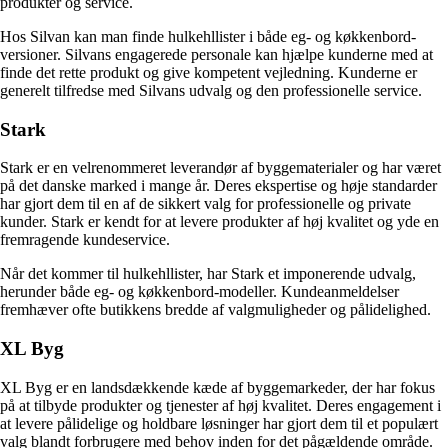
produkter og service.
Hos Silvan kan man finde hulkehllister i både eg- og køkkenbord-
versioner. Silvans engagerede personale kan hjælpe kunderne med at
finde det rette produkt og give kompetent vejledning. Kunderne er
generelt tilfredse med Silvans udvalg og den professionelle service.
Stark
Stark er en velrenommeret leverandør af byggematerialer og har været
på det danske marked i mange år. Deres ekspertise og høje standarder
har gjort dem til en af ​​de sikkert valg for professionelle og private
kunder. Stark er kendt for at levere produkter af høj kvalitet og yde en
fremragende kundeservice.
Når det kommer til hulkehllister, har Stark et imponerende udvalg,
herunder både eg- og køkkenbord-modeller. Kundeanmeldelser
fremhæver ofte butikkens bredde af valgmuligheder og pålidelighed.
XL Byg
XL Byg er en landsdækkende kæde af byggemarkeder, der har fokus
på at tilbyde produkter og tjenester af høj kvalitet. Deres engagement i
at levere pålidelige og holdbare løsninger har gjort dem til et populært
valg blandt forbrugere med behov inden for det pågældende område.