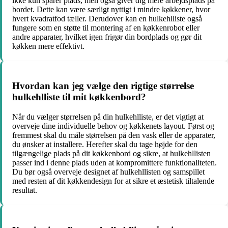
ikke kun sparer plads, men også giver dig mere arbejdsplads på
bordet. Dette kan være særligt nyttigt i mindre køkkener, hvor
hvert kvadratfod tæller. Derudover kan en hulkehlliste også
fungere som en støtte til montering af en køkkenrobot eller
andre apparater, hvilket igen frigør din bordplads og gør dit
køkken mere effektivt.
Hvordan kan jeg vælge den rigtige størrelse
hulkehlliste til mit køkkenbord?
Når du vælger størrelsen på din hulkehlliste, er det vigtigt at
overveje dine individuelle behov og køkkenets layout. Først og
fremmest skal du måle størrelsen på den vask eller de apparater,
du ønsker at installere. Herefter skal du tage højde for den
tilgængelige plads på dit køkkenbord og sikre, at hulkehllisten
passer ind i denne plads uden at kompromittere funktionaliteten.
Du bør også overveje designet af hulkehllisten og samspillet
med resten af dit køkkendesign for at sikre et æstetisk tiltalende
resultat.