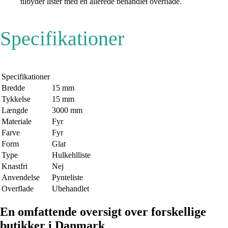
tilbyder lister med en allerede behandlet overflade.
Specifikationer
Specifikationer
Bredde
15 mm
Tykkelse
15 mm
Længde
3000 mm
Materiale
Fyr
Farve
Fyr
Form
Glat
Type
Hulkehlliste
Knastfri
Nej
Anvendelse
Pynteliste
Overflade
Ubehandlet
En omfattende oversigt over forskellige
butikker i Danmark