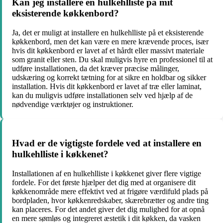
Kan jeg installere en hulkehlliste på mit
eksisterende køkkenbord?
Ja, det er muligt at installere en hulkehlliste på et eksisterende
køkkenbord, men det kan være en mere krævende proces, især
hvis dit køkkenbord er lavet af et hårdt eller massivt materiale
som granit eller sten. Du skal muligvis hyre en professionel til at
udføre installationen, da det kræver præcise målinger,
udskæring og korrekt tætning for at sikre en holdbar og sikker
installation. Hvis dit køkkenbord er lavet af træ eller laminat,
kan du muligvis udføre installationen selv ved hjælp af de
nødvendige værktøjer og instruktioner.
Hvad er de vigtigste fordele ved at installere en
hulkehlliste i køkkenet?
Installationen af en hulkehlliste i køkkenet giver flere vigtige
fordele. For det første hjælper det dig med at organisere dit
køkkenområde mere effektivt ved at frigøre værdifuld plads på
bordpladen, hvor køkkenredskaber, skærebrætter og andre ting
kan placeres. For det andet giver det dig mulighed for at opnå
en mere sømløs og integreret æstetik i dit køkken, da vasken