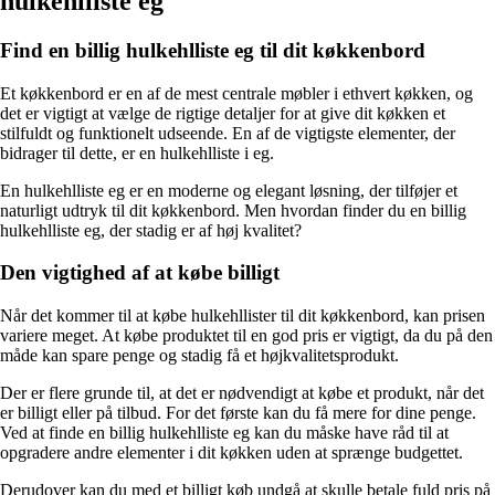
hulkehlliste eg
Find en billig hulkehlliste eg til dit køkkenbord
Et køkkenbord er en af de mest centrale møbler i ethvert køkken, og
det er vigtigt at vælge de rigtige detaljer for at give dit køkken et
stilfuldt og funktionelt udseende. En af de vigtigste elementer, der
bidrager til dette, er en hulkehlliste i eg.
En hulkehlliste eg er en moderne og elegant løsning, der tilføjer et
naturligt udtryk til dit køkkenbord. Men hvordan finder du en billig
hulkehlliste eg, der stadig er af høj kvalitet?
Den vigtighed af at købe billigt
Når det kommer til at købe hulkehllister til dit køkkenbord, kan prisen
variere meget. At købe produktet til en god pris er vigtigt, da du på den
måde kan spare penge og stadig få et højkvalitetsprodukt.
Der er flere grunde til, at det er nødvendigt at købe et produkt, når det
er billigt eller på tilbud. For det første kan du få mere for dine penge.
Ved at finde en billig hulkehlliste eg kan du måske have råd til at
opgradere andre elementer i dit køkken uden at sprænge budgettet.
Derudover kan du med et billigt køb undgå at skulle betale fuld pris på