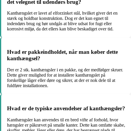
det velegnet til udendørs brug?
Kanthængslet er lavet af elforzinket stål, hvilket giver det en
stærk og holdbar konstruktion. Dog er det kun egnet til
indendørs brug og bør undgås at blive udsat for fugt eller
korrosivt miljø, da det ellers kan blive beskadiget over tid.
Hvad er pakkeindholdet, når man køber dette
kanthængsel?
Der er 2 stk. kanthængsler i en pakke, og der medfølger skruer.
Dette giver mulighed for at installere kanthængslet på
forskellige låger eller døre og sikrer, at der er nok dele til at
fuldføre installationen.
Hvad er de typiske anvendelser af kanthængsler?
Kanthængsler kan anvendes til en bred vifte af forhold, hvor
hængsler er påkrævet på smalle kanter. Dette kan omfatte skabe,
skuffer, møbler, låger eller døre, der har begrænset plads til