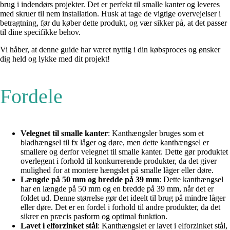
brug i indendørs projekter. Det er perfekt til smalle kanter og leveres
med skruer til nem installation. Husk at tage de vigtige overvejelser i
betragtning, før du køber dette produkt, og vær sikker på, at det passer
til dine specifikke behov.
Vi håber, at denne guide har været nyttig i din købsproces og ønsker
dig held og lykke med dit projekt!
Fordele
Velegnet til smalle kanter
: Kanthængsler bruges som et
bladhængsel til fx låger og døre, men dette kanthængsel er
smallere og derfor velegnet til smalle kanter. Dette gør produktet
overlegent i forhold til konkurrerende produkter, da det giver
mulighed for at montere hængslet på smalle låger eller døre.
Længde på 50 mm og bredde på 39 mm
: Dette kanthængsel
har en længde på 50 mm og en bredde på 39 mm, når det er
foldet ud. Denne størrelse gør det ideelt til brug på mindre låger
eller døre. Det er en fordel i forhold til andre produkter, da det
sikrer en præcis pasform og optimal funktion.
Lavet i elforzinket stål
: Kanthængslet er lavet i elforzinket stål,