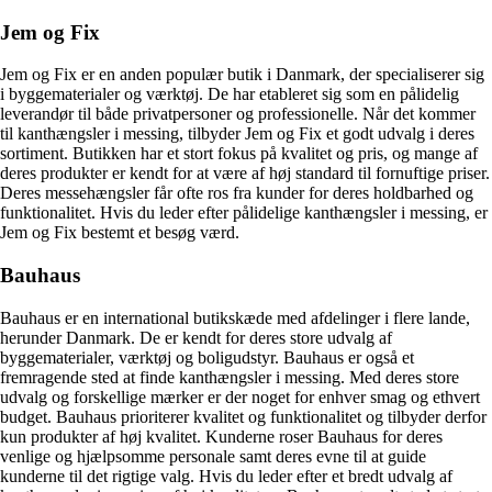
Jem og Fix
Jem og Fix er en anden populær butik i Danmark, der specialiserer sig
i byggematerialer og værktøj. De har etableret sig som en pålidelig
leverandør til både privatpersoner og professionelle. Når det kommer
til kanthængsler i messing, tilbyder Jem og Fix et godt udvalg i deres
sortiment. Butikken har et stort fokus på kvalitet og pris, og mange af
deres produkter er kendt for at være af høj standard til fornuftige priser.
Deres messehængsler får ofte ros fra kunder for deres holdbarhed og
funktionalitet. Hvis du leder efter pålidelige kanthængsler i messing, er
Jem og Fix bestemt et besøg værd.
Bauhaus
Bauhaus er en international butikskæde med afdelinger i flere lande,
herunder Danmark. De er kendt for deres store udvalg af
byggematerialer, værktøj og boligudstyr. Bauhaus er også et
fremragende sted at finde kanthængsler i messing. Med deres store
udvalg og forskellige mærker er der noget for enhver smag og ethvert
budget. Bauhaus prioriterer kvalitet og funktionalitet og tilbyder derfor
kun produkter af høj kvalitet. Kunderne roser Bauhaus for deres
venlige og hjælpsomme personale samt deres evne til at guide
kunderne til det rigtige valg. Hvis du leder efter et bredt udvalg af