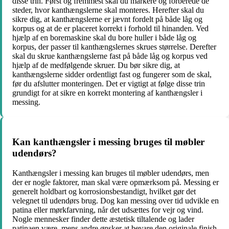
disse trin. Først og fremmest skal du markere og forberede de
steder, hvor kanthængslerne skal monteres. Herefter skal du
sikre dig, at kanthængslerne er jævnt fordelt på både låg og
korpus og at de er placeret korrekt i forhold til hinanden. Ved
hjælp af en boremaskine skal du bore huller i både låg og
korpus, der passer til kanthængslernes skrues størrelse. Derefter
skal du skrue kanthængslerne fast på både låg og korpus ved
hjælp af de medfølgende skruer. Du bør sikre dig, at
kanthængslerne sidder ordentligt fast og fungerer som de skal,
før du afslutter monteringen. Det er vigtigt at følge disse trin
grundigt for at sikre en korrekt montering af kanthængsler i
messing.
Kan kanthængsler i messing bruges til møbler
udendørs?
Kanthængsler i messing kan bruges til møbler udendørs, men
der er nogle faktorer, man skal være opmærksom på. Messing er
generelt holdbart og korrosionsbestandigt, hvilket gør det
velegnet til udendørs brug. Dog kan messing over tid udvikle en
patina eller mørkfarvning, når det udsættes for vejr og vind.
Nogle mennesker finder dette æstetisk tiltalende og lader
patinaen være, mens andre ønsker at bevare den originale finish