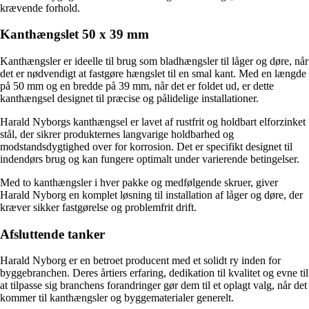
krævende forhold.
Kanthængslet 50 x 39 mm
Kanthængsler er ideelle til brug som bladhængsler til låger og døre, når
det er nødvendigt at fastgøre hængslet til en smal kant. Med en længde
på 50 mm og en bredde på 39 mm, når det er foldet ud, er dette
kanthængsel designet til præcise og pålidelige installationer.
Harald Nyborgs kanthængsel er lavet af rustfrit og holdbart elforzinket
stål, der sikrer produkternes langvarige holdbarhed og
modstandsdygtighed over for korrosion. Det er specifikt designet til
indendørs brug og kan fungere optimalt under varierende betingelser.
Med to kanthængsler i hver pakke og medfølgende skruer, giver
Harald Nyborg en komplet løsning til installation af låger og døre, der
kræver sikker fastgørelse og problemfrit drift.
Afsluttende tanker
Harald Nyborg er en betroet producent med et solidt ry inden for
byggebranchen. Deres årtiers erfaring, dedikation til kvalitet og evne til
at tilpasse sig branchens forandringer gør dem til et oplagt valg, når det
kommer til kanthængsler og byggematerialer generelt.