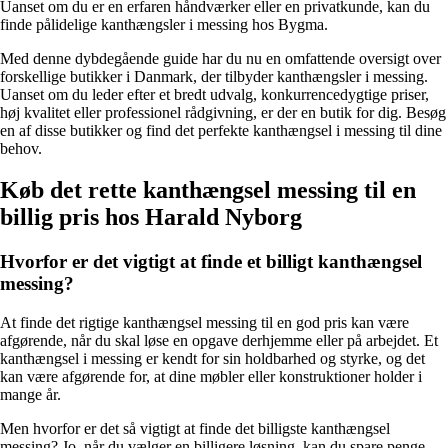
Uanset om du er en erfaren håndværker eller en privatkunde, kan du
finde pålidelige kanthængsler i messing hos Bygma.
Med denne dybdegående guide har du nu en omfattende oversigt over
forskellige butikker i Danmark, der tilbyder kanthængsler i messing.
Uanset om du leder efter et bredt udvalg, konkurrencedygtige priser,
høj kvalitet eller professionel rådgivning, er der en butik for dig. Besøg
en af disse butikker og find det perfekte kanthængsel i messing til dine
behov.
Køb det rette kanthængsel messing til en
billig pris hos Harald Nyborg
Hvorfor er det vigtigt at finde et billigt kanthængsel
messing?
At finde det rigtige kanthængsel messing til en god pris kan være
afgørende, når du skal løse en opgave derhjemme eller på arbejdet. Et
kanthængsel i messing er kendt for sin holdbarhed og styrke, og det
kan være afgørende for, at dine møbler eller konstruktioner holder i
mange år.
Men hvorfor er det så vigtigt at finde det billigste kanthængsel
messing? Jo, når du vælger en billigere løsning, kan du spare penge,