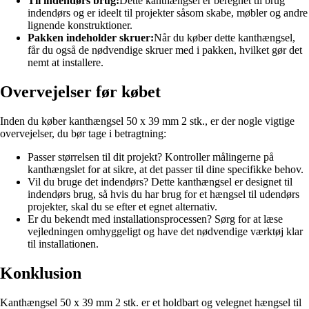
Til indendørs brug:
Dette kanthængsel er beregnet til brug
indendørs og er ideelt til projekter såsom skabe, møbler og andre
lignende konstruktioner.
Pakken indeholder skruer:
Når du køber dette kanthængsel,
får du også de nødvendige skruer med i pakken, hvilket gør det
nemt at installere.
Overvejelser før købet
Inden du køber kanthængsel 50 x 39 mm 2 stk., er der nogle vigtige
overvejelser, du bør tage i betragtning:
Passer størrelsen til dit projekt? Kontroller målingerne på
kanthængslet for at sikre, at det passer til dine specifikke behov.
Vil du bruge det indendørs? Dette kanthængsel er designet til
indendørs brug, så hvis du har brug for et hængsel til udendørs
projekter, skal du se efter et egnet alternativ.
Er du bekendt med installationsprocessen? Sørg for at læse
vejledningen omhyggeligt og have det nødvendige værktøj klar
til installationen.
Konklusion
Kanthængsel 50 x 39 mm 2 stk. er et holdbart og velegnet hængsel til