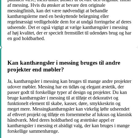
af messing. Hvis du ønsker at bevare den originale
messingfinish, kan det være nødvendigt at behandle
kanthængslerne med en beskyttende belægning eller
regelmæssigt vedligeholde dem for at undgå forringelse af deres
udseende. Det er også vigtigt at vælge kanthængsler i messing
af høj kvalitet, der er specielt fremstillet til udendørs brug og har
en god holdbarhed.
Kan kanthængsler i messing bruges til andre
projekter end møbler?
Ja, kanthængsler i messing kan bruges til mange andre projekter
udover møbler. Messing har en tidløs og elegant æstetik, der
passer godt til forskellige typer af design og projekter. Du kan
bruge kanthængsler i messing til at tilføje et dekorativt og
funktionelt element til skabe, kasser, døre, smykkeskrin og
meget mere. Messingkanthængsler kan virkelig løfte udseendet
af ethvert projekt og tilføje en fornemmelse af luksus og klassisk
håndværk. Med deres holdbarhed og æstetiske appel er
kanthængsler i messing et alsidigt valg, der kan bruges i mange
forskellige sammenhænge.