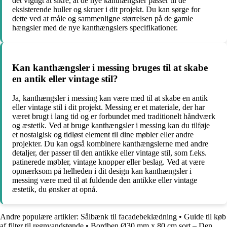
det vigtigt at sikre, at de nye kanthængsler passer til de
eksisterende huller og skruer i dit projekt. Du kan sørge for
dette ved at måle og sammenligne størrelsen på de gamle
hængsler med de nye kanthængslers specifikationer.
Kan kanthængsler i messing bruges til at skabe
en antik eller vintage stil?
Ja, kanthængsler i messing kan være med til at skabe en antik
eller vintage stil i dit projekt. Messing er et materiale, der har
været brugt i lang tid og er forbundet med traditionelt håndværk
og æstetik. Ved at bruge kanthængsler i messing kan du tilføje
et nostalgisk og tidløst element til dine møbler eller andre
projekter. Du kan også kombinere kanthængslerne med andre
detaljer, der passer til den antikke eller vintage stil, som f.eks.
patinerede møbler, vintage knopper eller beslag. Ved at være
opmærksom på helheden i dit design kan kanthængsler i
messing være med til at fuldende den antikke eller vintage
æstetik, du ønsker at opnå.
Andre populære artikler:
Sålbænk til facadebeklædning
•
Guide til køb
af filter til regnvandstønde
•
Bordben Ø30 mm x 80 cm sort – Den