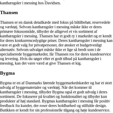
kanthængsler i messing hos Davidsen.
Thansen
Thansen er en dansk detailkæde med fokus på biltilbehør, reservedele
og værktøj. Selvom kanthængsler i messing måske ikke er deres
primære fokusområde, tilbyder de alligevel et vis sortiment af
kanthængsler i messing. Thansen har et godt ry i markedet og er kendt
for deres konkurrencedygtige priser. Deres kanthængsler i messing kan
være et godt valg for privatpersoner, der ønsker et budgetvenligt
alternativ. Selvom udvalget måske ikke er lige så bredt som i de
specialiserede byggemarkeder, får Thansen ros for deres kundeservice
og levering. Hvis du søger efter et godt tilbud på kanthængsler i
messing, kan det være værd at give Thansen et kig.
Bygma
Bygma er en af Danmarks førende byggemarkedskæder og har et stort
udvalg af byggematerialer og værktøj. Når det kommer til
kanthængsler i messing, tilbyder Bygma også et godt udvalg i deres
sortiment. De fokuserer på kvalitet og funktionalitet og tilbyder kun
produkter af høj standard. Bygmas kanthængsler i messing får positiv
feedback fra kunder, der roser deres holdbarhed og stilfulde design.
Butikken er kendt for sin professionelle tilgang og høje kundeservice.