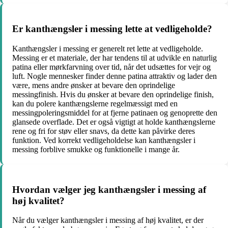
Er kanthængsler i messing lette at vedligeholde?
Kanthængsler i messing er generelt ret lette at vedligeholde.
Messing er et materiale, der har tendens til at udvikle en naturlig
patina eller mørkfarvning over tid, når det udsættes for vejr og
luft. Nogle mennesker finder denne patina attraktiv og lader den
være, mens andre ønsker at bevare den oprindelige
messingfinish. Hvis du ønsker at bevare den oprindelige finish,
kan du polere kanthængslerne regelmæssigt med en
messingpoleringsmiddel for at fjerne patinaen og genoprette den
glansede overflade. Det er også vigtigt at holde kanthængslerne
rene og fri for støv eller snavs, da dette kan påvirke deres
funktion. Ved korrekt vedligeholdelse kan kanthængsler i
messing forblive smukke og funktionelle i mange år.
Hvordan vælger jeg kanthængsler i messing af
høj kvalitet?
Når du vælger kanthængsler i messing af høj kvalitet, er der