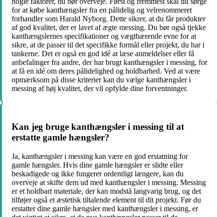
nogle faktorer, du bør overveje. Først og fremmest skal du sørge
for at købe kanthængsler fra en pålidelig og velrenommeret
forhandler som Harald Nyborg. Dette sikrer, at du får produkter
af god kvalitet, der er lavet af ægte messing. Du bør også tjekke
kanthængslernes specifikationer og vægtbærende evne for at
sikre, at de passer til det specifikke formål eller projekt, du har i
tankerne. Det er også en god idé at læse anmeldelser eller få
anbefalinger fra andre, der har brugt kanthængsler i messing, for
at få en idé om deres pålidelighed og holdbarhed. Ved at være
opmærksom på disse kriterier kan du vælge kanthængsler i
messing af høj kvalitet, der vil opfylde dine forventninger.
Kan jeg bruge kanthængsler i messing til at
erstatte gamle hængsler?
Ja, kanthængsler i messing kan være en god erstatning for
gamle hængsler. Hvis dine gamle hængsler er slidte eller
beskadigede og ikke fungerer ordentligt længere, kan du
overveje at skifte dem ud med kanthængsler i messing. Messing
er et holdbart materiale, der kan modstå langvarig brug, og det
tilføjer også et æstetisk tiltalende element til dit projekt. Før du
erstatter dine gamle hængsler med kanthængsler i messing, er