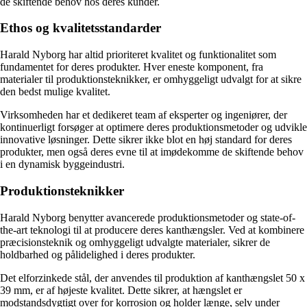
de skiftende behov hos deres kunder.
Ethos og kvalitetsstandarder
Harald Nyborg har altid prioriteret kvalitet og funktionalitet som
fundamentet for deres produkter. Hver eneste komponent, fra
materialer til produktionsteknikker, er omhyggeligt udvalgt for at sikre
den bedst mulige kvalitet.
Virksomheden har et dedikeret team af eksperter og ingeniører, der
kontinuerligt forsøger at optimere deres produktionsmetoder og udvikle
innovative løsninger. Dette sikrer ikke blot en høj standard for deres
produkter, men også deres evne til at imødekomme de skiftende behov
i en dynamisk byggeindustri.
Produktionsteknikker
Harald Nyborg benytter avancerede produktionsmetoder og state-of-
the-art teknologi til at producere deres kanthængsler. Ved at kombinere
præcisionsteknik og omhyggeligt udvalgte materialer, sikrer de
holdbarhed og pålidelighed i deres produkter.
Det elforzinkede stål, der anvendes til produktion af kanthængslet 50 x
39 mm, er af højeste kvalitet. Dette sikrer, at hængslet er
modstandsdygtigt over for korrosion og holder længe, selv under