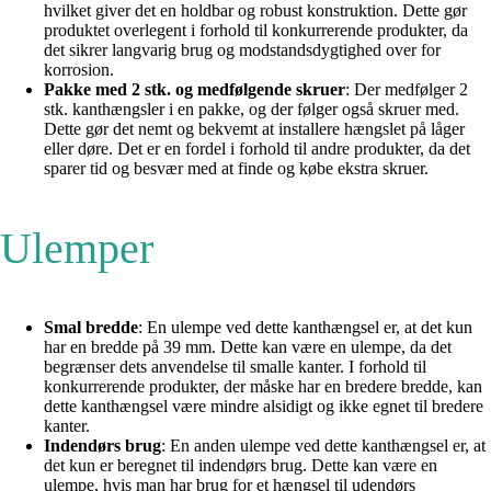
hvilket giver det en holdbar og robust konstruktion. Dette gør
produktet overlegent i forhold til konkurrerende produkter, da
det sikrer langvarig brug og modstandsdygtighed over for
korrosion.
Pakke med 2 stk. og medfølgende skruer
: Der medfølger 2
stk. kanthængsler i en pakke, og der følger også skruer med.
Dette gør det nemt og bekvemt at installere hængslet på låger
eller døre. Det er en fordel i forhold til andre produkter, da det
sparer tid og besvær med at finde og købe ekstra skruer.
Ulemper
Smal bredde
: En ulempe ved dette kanthængsel er, at det kun
har en bredde på 39 mm. Dette kan være en ulempe, da det
begrænser dets anvendelse til smalle kanter. I forhold til
konkurrerende produkter, der måske har en bredere bredde, kan
dette kanthængsel være mindre alsidigt og ikke egnet til bredere
kanter.
Indendørs brug
: En anden ulempe ved dette kanthængsel er, at
det kun er beregnet til indendørs brug. Dette kan være en
ulempe, hvis man har brug for et hængsel til udendørs