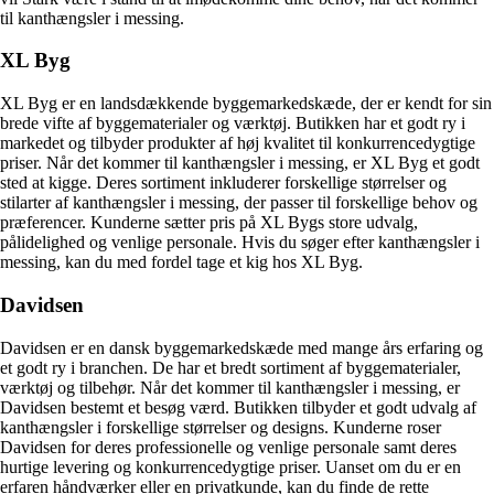
til kanthængsler i messing.
XL Byg
XL Byg er en landsdækkende byggemarkedskæde, der er kendt for sin
brede vifte af byggematerialer og værktøj. Butikken har et godt ry i
markedet og tilbyder produkter af høj kvalitet til konkurrencedygtige
priser. Når det kommer til kanthængsler i messing, er XL Byg et godt
sted at kigge. Deres sortiment inkluderer forskellige størrelser og
stilarter af kanthængsler i messing, der passer til forskellige behov og
præferencer. Kunderne sætter pris på XL Bygs store udvalg,
pålidelighed og venlige personale. Hvis du søger efter kanthængsler i
messing, kan du med fordel tage et kig hos XL Byg.
Davidsen
Davidsen er en dansk byggemarkedskæde med mange års erfaring og
et godt ry i branchen. De har et bredt sortiment af byggematerialer,
værktøj og tilbehør. Når det kommer til kanthængsler i messing, er
Davidsen bestemt et besøg værd. Butikken tilbyder et godt udvalg af
kanthængsler i forskellige størrelser og designs. Kunderne roser
Davidsen for deres professionelle og venlige personale samt deres
hurtige levering og konkurrencedygtige priser. Uanset om du er en
erfaren håndværker eller en privatkunde, kan du finde de rette