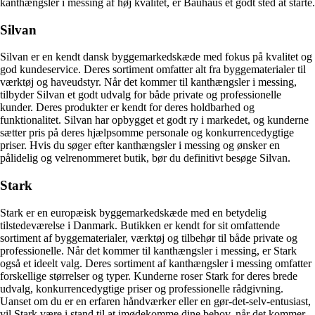
kanthængsler i messing af høj kvalitet, er Bauhaus et godt sted at starte.
Silvan
Silvan er en kendt dansk byggemarkedskæde med fokus på kvalitet og
god kundeservice. Deres sortiment omfatter alt fra byggematerialer til
værktøj og haveudstyr. Når det kommer til kanthængsler i messing,
tilbyder Silvan et godt udvalg for både private og professionelle
kunder. Deres produkter er kendt for deres holdbarhed og
funktionalitet. Silvan har opbygget et godt ry i markedet, og kunderne
sætter pris på deres hjælpsomme personale og konkurrencedygtige
priser. Hvis du søger efter kanthængsler i messing og ønsker en
pålidelig og velrenommeret butik, bør du definitivt besøge Silvan.
Stark
Stark er en europæisk byggemarkedskæde med en betydelig
tilstedeværelse i Danmark. Butikken er kendt for sit omfattende
sortiment af byggematerialer, værktøj og tilbehør til både private og
professionelle. Når det kommer til kanthængsler i messing, er Stark
også et ideelt valg. Deres sortiment af kanthængsler i messing omfatter
forskellige størrelser og typer. Kunderne roser Stark for deres brede
udvalg, konkurrencedygtige priser og professionelle rådgivning.
Uanset om du er en erfaren håndværker eller en gør-det-selv-entusiast,
vil Stark være i stand til at imødekomme dine behov, når det kommer