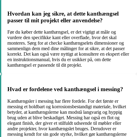
Hvordan kan jeg sikre, at dette kanthængsel
passer til mit projekt eller anvendelse?
Før du køber dette kanthængsel, er det vigtigt at måle og
vurdere den specifikke kant eller overflade, hvor det skal
monteres. Sørg for at checke kanthængselets dimensioner og
sammenlign dem med dine målinger for at sikre, at det passer
korrekt. Det kan også være nyttigt at konsultere en ekspert eller
en instruktionsmanual, hvis du er usikker på, om dette
kanthængsel er passende til dit projekt.
Hvad er fordelene ved kanthængsel i messing?
Kanthængsler i messing har flere fordele. For det første er
messing et holdbart og korrosionsbestandigt materiale, hvilket
betyder, at kanthængslerne kan modstå langvarig og hyppig
brug uden at blive beskadiget. Messing har også en flot og
elegant finish, der giver et stilfuldt udseende til møbler eller
andre projekter, hvor kanthængslet bruges. Derudover er
messing kendt for sin gode styrke, hvilket gør kanthængslerne