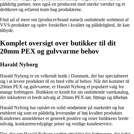
pålidelig partner, men også en producent med stærke værdier og et
dedikeret og erfarent team bag produkterne.
Find ud af mere om [producer/brand name]s omfattende sortiment af
VVS-produkter og oplev forskellen i kvalitet og pålidelighed, de kan
tilbyde.
Komplet oversigt over butikker til dit
20mm PEX og gulvvarme behov
Harald Nyborg
Harald Nyborg er en velkendt butik i Danmark, der har specialiseret
sig i at levere produkter til en bred vifte af behov. Når det kommer til
20mm PEX og gulvvarme, er Harald Nyborg et populært valg for
mange forbrugere. Butikken er kendt for sin omfattende varekatalog,
der inkluderer et bredt udvalg af 20mm PEX-rør, fittings og tilbehør.
Harald Nyborg har opnået en solid omdømme på markedet og har
etableret sig som en pålidelig leverandør af høj kvalitet produkter.
Kundernes anmeldelser er generelt positive og roser butikkens brede
udvalg, konkurrencedygtige priser og venlige kundeservice.
Det, der gør Harald Nyborg særligt attraktivt for forbrugere, der leder