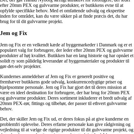
efter 20mm PEX og gulvvarme produkter, er butikkens evne til at
opfylde specifikke behov. Med et omfattende udvalg og ekspertise
inden for området, kan du være sikker på at finde præcis det, du har
brug for til dit gulvvarme projekt.
Jem og Fix
Jem og Fix er en velkendt kæde af byggemarkeder i Danmark og er et
populært valg for forbrugere, der leder efter 20mm PEX og gulvvarme
produkter af høj kvalitet. Butikken har en lang historie og har opnået et
solidt ry som pålidelig leverandør af byggematerialer og produkter til
gør-det-selv projekter.
Kundernes anmeldelser af Jem og Fix er generelt positive og
fremhæver butikkens gode udvalg, konkurrencedygtige priser og
hjælpsomme personale. Jem og Fix har gjort det til deres mission at
være en ideel destination for forbrugere, der har brug for 20mm PEX
og gulvvarme produkter. Deres sortiment inkluderer et bredt udvalg af
20mm PEX-rør, fittings og tilbehør, der passer til ethvert gulvvarme
behov.
Det, der skiller Jem og Fix ud, er deres fokus på at give kunderne en
problemfri oplevelse. Deres erfarne personale kan give rådgivning og
vejledning til at vælge de rigtige produkter til dit gulvvarme projekt, og