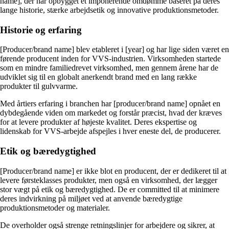
name], der har opbygget et imponerende omdømme baseret på deres
lange historie, stærke arbejdsetik og innovative produktionsmetoder.
Historie og erfaring
[Producer/brand name] blev etableret i [year] og har lige siden været en
førende producent inden for VVS-industrien. Virksomheden startede
som en mindre familiedrevet virksomhed, men gennem årene har de
udviklet sig til en globalt anerkendt brand med en lang række
produkter til gulvvarme.
Med årtiers erfaring i branchen har [producer/brand name] opnået en
dybdegående viden om markedet og forstår præcist, hvad der kræves
for at levere produkter af højeste kvalitet. Deres ekspertise og
lidenskab for VVS-arbejde afspejles i hver eneste del, de producerer.
Etik og bæredygtighed
[Producer/brand name] er ikke blot en producent, der er dedikeret til at
levere førsteklasses produkter, men også en virksomhed, der lægger
stor vægt på etik og bæredygtighed. De er committed til at minimere
deres indvirkning på miljøet ved at anvende bæredygtige
produktionsmetoder og materialer.
De overholder også strenge retningslinjer for arbejdere og sikrer, at