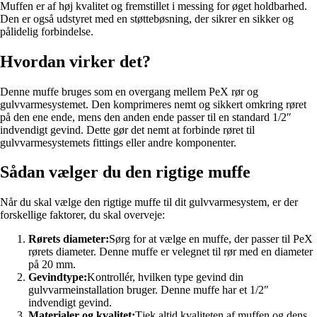
Muffen er af høj kvalitet og fremstillet i messing for øget holdbarhed.
Den er også udstyret med en støttebøsning, der sikrer en sikker og
pålidelig forbindelse.
Hvordan virker det?
Denne muffe bruges som en overgang mellem PeX rør og
gulvvarmesystemet. Den komprimeres nemt og sikkert omkring røret
på den ene ende, mens den anden ende passer til en standard 1/2″
indvendigt gevind. Dette gør det nemt at forbinde røret til
gulvvarmesystemets fittings eller andre komponenter.
Sådan vælger du den rigtige muffe
Når du skal vælge den rigtige muffe til dit gulvvarmesystem, er der
forskellige faktorer, du skal overveje:
Rørets diameter:
Sørg for at vælge en muffe, der passer til PeX
rørets diameter. Denne muffe er velegnet til rør med en diameter
på 20 mm.
Gevindtype:
Kontrollér, hvilken type gevind din
gulvvarmeinstallation bruger. Denne muffe har et 1/2″
indvendigt gevind.
Materialer og kvalitet:
Tjek altid kvaliteten af muffen og dens