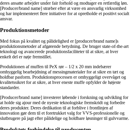
deres ansatte arbejder under fair forhold og modtager en retfærdig løn.
[Producer/brand name] stræber efter at være en ansvarlig virksomhed
og har implementeret flere initiativer for at opretholde et positivt socialt
ansvar.
Produktionsmetoder
Med fokus på kvalitet og pålidelighed er [producer/brand name]s
produktionsmetoder af afgørende betydning. De bruger state-of-the-art
teknologi og avancerede produktionsfaciliteter til at sikre, at hver
enkelt del er nøje fremstillet.
Produktionen af muffen til PeX rør – 1/2 x 20 mm indebærer
omhyggelig bearbejdning af messingmaterialer for at sikre en tæt og
holdbar pasform. Produktionsprocessen er omhyggeligt overvåget og
kvalitetssikret for at sikre, at hver eneste muffe opfylder de højeste
standarder.
[Producer/brand name] investerer løbende i forskning og udvikling for
at holde sig ajour med de nyeste teknologiske fremskridt og forbedre
deres produkter. Deres dedikation til at forblive i frontlinjen af
innovation gør dem til et foretrukket valg for VVS-professionelle og
slutbrugere på jagt efter pålidelige og holdbare løsninger til gulvvarme.
Produktets forbindelse til producenten