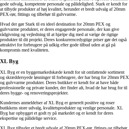
gode udvalg, kompetente personale og pålidelighed. Stark er kendt for
at tilbyde produkter af høj kvalitet, herunder et bredt udvalg af 20mm
PEX-rør, fittings og tilbehør til gulvvarme.
Hvad der gør Stark til en ideel destination for 20mm PEX og
gulvvarme produkter, er deres engagerede personale, der kan give
rådgivning og vejledning til at hjælpe dig med at vælge de rigtige
produkter til dit projekt. Deres konkurrencedygtige priser gør det også
attraktivt for forbrugere på udkig efter gode tilbud uden at gå på
kompromis med kvaliteten.
XL Byg
XL Byg er en byggemarkedskæde kendt for sit omfattende sortiment
og skræddersyede løsninger til forbrugere, der har brug for 20mm PEX
og gulvvarme produkter. Deres butikker er kendt for at have både
professionelle og private kunder, der finder alt, hvad de har brug for til
deres bygge- og renoveringsprojekter.
Kundernes anmeldelser af XL Byg er generelt positive og roser
butikkens store udvalg, kvalitetsprodukter og venlige personale. XL
Byg har opbygget et godt ry på markedet og er kendt for deres
ekspertise og pålidelige service.
XL Byg tilbyder et bredt udvalg af 20mm PEX-rør, fittings og tilbehør