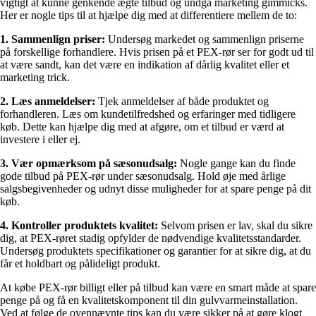
vigtigt at kunne genkende ægte tilbud og undgå marketing gimmicks.
Her er nogle tips til at hjælpe dig med at differentiere mellem de to:
1. Sammenlign priser:
Undersøg markedet og sammenlign priserne
på forskellige forhandlere. Hvis prisen på et PEX-rør ser for godt ud til
at være sandt, kan det være en indikation af dårlig kvalitet eller et
marketing trick.
2. Læs anmeldelser:
Tjek anmeldelser af både produktet og
forhandleren. Læs om kundetilfredshed og erfaringer med tidligere
køb. Dette kan hjælpe dig med at afgøre, om et tilbud er værd at
investere i eller ej.
3. Vær opmærksom på sæsonudsalg:
Nogle gange kan du finde
gode tilbud på PEX-rør under sæsonudsalg. Hold øje med årlige
salgsbegivenheder og udnyt disse muligheder for at spare penge på dit
køb.
4. Kontroller produktets kvalitet:
Selvom prisen er lav, skal du sikre
dig, at PEX-røret stadig opfylder de nødvendige kvalitetsstandarder.
Undersøg produktets specifikationer og garantier for at sikre dig, at du
får et holdbart og pålideligt produkt.
At købe PEX-rør billigt eller på tilbud kan være en smart måde at spare
penge på og få en kvalitetskomponent til din gulvvarmeinstallation.
Ved at følge de ovennævnte tips kan du være sikker på at gøre klogt