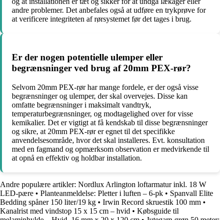
og at installationen er tæt og sikker for at undgå lækager eller
andre problemer. Det anbefales også at udføre en trykprøve for
at verificere integriteten af ​​rørsystemet før det tages i brug.
Er der nogen potentielle ulemper eller
begrænsninger ved brug af 20mm PEX-rør?
Selvom 20mm PEX-rør har mange fordele, er der også visse
begrænsninger og ulemper, der skal overvejes. Disse kan
omfatte begrænsninger i maksimalt vandtryk,
temperaturbegrænsninger, og modtagelighed over for visse
kemikalier. Det er vigtigt at få kendskab til disse begrænsninger
og sikre, at 20mm PEX-rør er egnet til det specifikke
anvendelsesområde, hvor det skal installeres. Evt. konsultation
med en fagmand og opmærksom observation er medvirkende til
at opnå en effektiv og holdbar installation.
Andre populære artikler:
Nordlux Arlington loftarmatur inkl. 18 W
LED-pære
•
Planteanmeldelse: Pletter i luften – 6-pk
•
Spanvall Elite
Bedding spåner 150 liter/19 kg
•
Irwin Record skruestik 100 mm
•
Kanalrist med vindstop 15 x 15 cm – hvid
•
Købsguide til
melaminhylde – Hvid, 16 mm x 20 x 120 cm
•
Jutegarn grøn 50 meter: