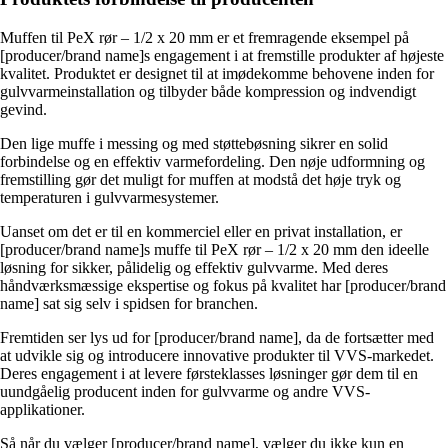
Muffen til PeX rør – 1/2 x 20 mm er et fremragende eksempel på
[producer/brand name]s engagement i at fremstille produkter af højeste
kvalitet. Produktet er designet til at imødekomme behovene inden for
gulvvarmeinstallation og tilbyder både kompression og indvendigt
gevind.
Den lige muffe i messing og med støttebøsning sikrer en solid
forbindelse og en effektiv varmefordeling. Den nøje udformning og
fremstilling gør det muligt for muffen at modstå det høje tryk og
temperaturen i gulvvarmesystemer.
Uanset om det er til en kommerciel eller en privat installation, er
[producer/brand name]s muffe til PeX rør – 1/2 x 20 mm den ideelle
løsning for sikker, pålidelig og effektiv gulvvarme. Med deres
håndværksmæssige ekspertise og fokus på kvalitet har [producer/brand
name] sat sig selv i spidsen for branchen.
Fremtiden ser lys ud for [producer/brand name], da de fortsætter med
at udvikle sig og introducere innovative produkter til VVS-markedet.
Deres engagement i at levere førsteklasses løsninger gør dem til en
uundgåelig producent inden for gulvvarme og andre VVS-
applikationer.
Så når du vælger [producer/brand name], vælger du ikke kun en