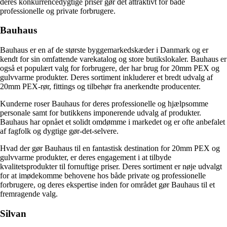
deres konkurrencedygtige priser gør det attraktivt for både
professionelle og private forbrugere.
Bauhaus
Bauhaus er en af ​​de største byggemarkedskæder i Danmark og er
kendt for sin omfattende varekatalog og store butikslokaler. Bauhaus er
også et populært valg for forbrugere, der har brug for 20mm PEX og
gulvvarme produkter. Deres sortiment inkluderer et bredt udvalg af
20mm PEX-rør, fittings og tilbehør fra anerkendte producenter.
Kunderne roser Bauhaus for deres professionelle og hjælpsomme
personale samt for butikkens imponerende udvalg af produkter.
Bauhaus har opnået et solidt omdømme i markedet og er ofte anbefalet
af fagfolk og dygtige gør-det-selvere.
Hvad der gør Bauhaus til en fantastisk destination for 20mm PEX og
gulvvarme produkter, er deres engagement i at tilbyde
kvalitetsprodukter til fornuftige priser. Deres sortiment er nøje udvalgt
for at imødekomme behovene hos både private og professionelle
forbrugere, og deres ekspertise inden for området gør Bauhaus til et
fremragende valg.
Silvan