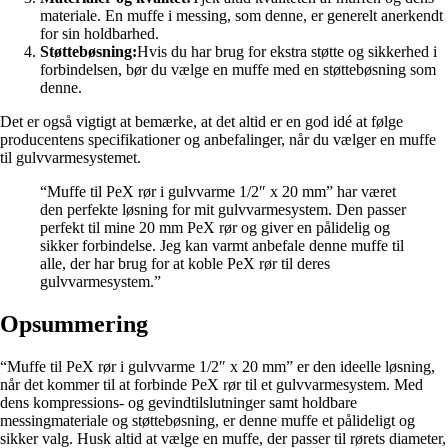
materiale. En muffe i messing, som denne, er generelt anerkendt
for sin holdbarhed.
Støttebøsning:
Hvis du har brug for ekstra støtte og sikkerhed i
forbindelsen, bør du vælge en muffe med en støttebøsning som
denne.
Det er også vigtigt at bemærke, at det altid er en god idé at følge
producentens specifikationer og anbefalinger, når du vælger en muffe
til gulvvarmesystemet.
“Muffe til PeX rør i gulvvarme 1/2″ x 20 mm” har været
den perfekte løsning for mit gulvvarmesystem. Den passer
perfekt til mine 20 mm PeX rør og giver en pålidelig og
sikker forbindelse. Jeg kan varmt anbefale denne muffe til
alle, der har brug for at koble PeX rør til deres
gulvvarmesystem.”
Opsummering
“Muffe til PeX rør i gulvvarme 1/2″ x 20 mm” er den ideelle løsning,
når det kommer til at forbinde PeX rør til et gulvvarmesystem. Med
dens kompressions- og gevindtilslutninger samt holdbare
messingmateriale og støttebøsning, er denne muffe et pålideligt og
sikker valg. Husk altid at vælge en muffe, der passer til rørets diameter,