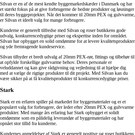
Silvan er en af de mest kendte byggemarkedskæder i Danmark og har
et stærkt fokus på at give forbrugerne de bedste produkter og løsninger
til deres byggeprojekter. Når det kommer til 20mm PEX og gulvvarme,
er Silvan et ideelt valg for mange forbrugere.
Kunderne er generelt tilfredse med Silvan og roser butikkens gode
udvalg, konkurrencedygtige priser og ekspertise inden for området.
Silvan har opbygget en solid omdømme for at levere kvalitetsprodukter
og yde fremragende kundeservice.
Silvan tilbyder et bredt udvalg af 20mm PEX-rør, fittings og tilbehør til
at opfylde forskellige gulvvarme behov. Deres personale er
veluddannet og kan give rådgivning og vejledning til at hjælpe dig
med at vælge de rigtige produkter til dit projekt. Med Silvan kan du
være sikker på at få kvalitetsprodukter til konkurrencedygtige priser.
Stark
Stark er en erfaren spiller på markedet for byggematerialer og er et
populært valg for forbrugere, der leder efter 20mm PEX og gulvvarme
produkter. Med mange års erfaring har Stark opbygget et solidt
omdømme som en pålidelig leverandør af byggematerialer og har
opnået stor tillid fra kunderne.
Kundernes anmeldelser af Stark er generelt positive og roser butikkens