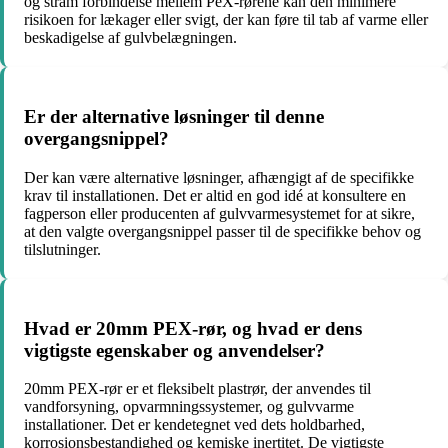
og stram forbindelse mellem PeX-rørene kan den minimere
risikoen for lækager eller svigt, der kan føre til tab af varme eller
beskadigelse af gulvbelægningen.
Er der alternative løsninger til denne
overgangsnippel?
Der kan være alternative løsninger, afhængigt af de specifikke
krav til installationen. Det er altid en god idé at konsultere en
fagperson eller producenten af ​​gulvvarmesystemet for at sikre,
at den valgte overgangsnippel passer til de specifikke behov og
tilslutninger.
Hvad er 20mm PEX-rør, og hvad er dens
vigtigste egenskaber og anvendelser?
20mm PEX-rør er et fleksibelt plastrør, der anvendes til
vandforsyning, opvarmningssystemer, og gulvvarme
installationer. Det er kendetegnet ved dets holdbarhed,
korrosionsbestandighed og kemiske inertitet. De vigtigste