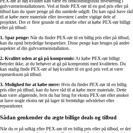
PEX-rør af høj kvalitet kan være en omkostningsfuld investering i
gulvvarmeinstallationen. Ved at finde PEX-rør til en god pris eller på
tilbud kan du spare penge på din samlede udgift. Du kan også have råd
til at købe mere materiale eller investere i andre vigtige dele af
projektet. Der er flere grunde til at stræbe efter at købe PEX-rør billigt
eller på tilbud:
1. Spar penge:
Når du finder PEX-rør til en billig pris eller på tilbud,
kan du opnå betydelige besparelser. Disse penge kan bruges på andre
aspekter af din gulvvarmeinstallation.
2. Kvalitet uden at gå på kompromis:
At købe PEX-rør billigt
betyder ikke, at du behøver at gå på kompromis med kvaliteten. Du
kan stadig finde PEX-rør af høj kvalitet til en god pris ved at være
opmærksom på tilbud.
3. Mulighed for at købe mere:
Hvis du finder PEX-rør til en billig
pris eller på tilbud, kan du have råd til at købe mere materiale. Dette
kan være afgørende, hvis du har brug for ekstra PEX-rør eller ønsker
at have nogle ekstra rør på lager til fremtidige udvidelser eller
reparationer.
Sådan genkender du ægte billige deals og tilbud
Når du er på udkig efter PEX-rør til en billig pris eller på tilbud, er det