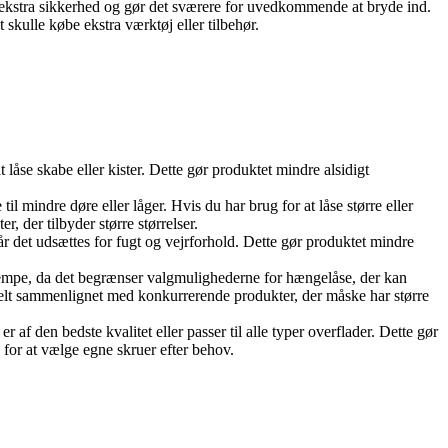
g ekstra sikkerhed og gør det sværere for uvedkommende at bryde ind.
skulle købe ekstra værktøj eller tilbehør.
 låse skabe eller kister. Dette gør produktet mindre alsidigt
indre døre eller låger. Hvis du har brug for at låse større eller
 der tilbyder større størrelser.
år det udsættes for fugt og vejrforhold. Dette gør produktet mindre
lempe, da det begrænser valgmulighederne for hængelåse, der kan
ibelt sammenlignet med konkurrerende produkter, der måske har større
f den bedste kvalitet eller passer til alle typer overflader. Dette gør
for at vælge egne skruer efter behov.