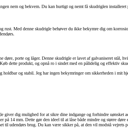
ingen nem og bekvem. Du kan hurtigt og nemt få skudriglen installeret p
r og rust. Med denne skudrigle behøver du ikke bekymre dig om korrosion 
dendørs.
ne døre, porte og låger. Denne skudrigle er lavet af galvaniseret stål,
Køb dette produkt, og opnå ro i sindet med en pålidelig og effektiv skud
lig holdbar og stabil. Jeg har ingen bekymringer om sikkerheden i mit 
igle giver dig mulighed for at sikre dine indgange og forhindre uønsket 
på 14 mm. Dette gør den ideel til at låse både mindre og større døre el
net til udendørs brug. Du kan være sikker på, at den vil modstå vejrets på