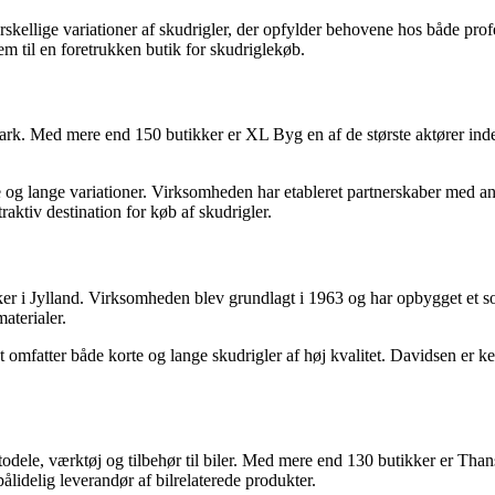
forskellige variationer af skudrigler, der opfylder behovene hos både pr
em til en foretrukken butik for skudriglekøb.
. Med mere end 150 butikker er XL Byg en af de største aktører inde
 og lange variationer. Virksomheden har etableret partnerskaber med an
raktiv destination for køb af skudrigler.
r i Jylland. Virksomheden blev grundlagt i 1963 og har opbygget et s
aterialer.
omfatter både korte og lange skudrigler af høj kvalitet. Davidsen er ken
odele, værktøj og tilbehør til biler. Med mere end 130 butikker er Than
idelig leverandør af bilrelaterede produkter.