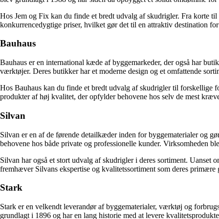
Hos Jem og Fix kan du finde et bredt udvalg af skudrigler. Fra korte til l
konkurrencedygtige priser, hvilket gør det til en attraktiv destination for
Bauhaus
Bauhaus er en international kæde af byggemarkeder, der også har butik
værktøjer. Deres butikker har et moderne design og et omfattende sortim
Hos Bauhaus kan du finde et bredt udvalg af skudrigler til forskellige f
produkter af høj kvalitet, der opfylder behovene hos selv de mest kræ
Silvan
Silvan er en af de førende detailkæder inden for byggematerialer og g
behovene hos både private og professionelle kunder. Virksomheden blev 
Silvan har også et stort udvalg af skudrigler i deres sortiment. Uanset
fremhæver Silvans ekspertise og kvalitetssortiment som deres primære gr
Stark
Stark er en velkendt leverandør af byggematerialer, værktøj og forbru
grundlagt i 1896 og har en lang historie med at levere kvalitetsprodukter