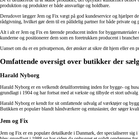
produktion og produkter er både ansvarlige og holdbare.
Derudover lægger Jem og Fix vægt på god kundeservice og hjælper deres 
rådgivning, hvilket gør dem til en pålidelig partner for både private og 
Alt i alt er Jem og Fix en førende producent inden for byggematerialer o
kunderne og positionerer dem som en foretrukken producent i branche
Uanset om du er en privatperson, der ønsker at sikre dit hjem eller en p
Omfattende oversigt over butikker der sæl
Harald Nyborg
Harald Nyborg er en velkendt detailforretning inden for bygge- og hu
grundlagt i 1904 og har fortsat med at vækste og tilbyde et stort udvalg
Harald Nyborg er kendt for sit omfattende udvalg af værktøjer og byggem
Butikken er populær blandt håndværkere og entusiaster, der søger kvalite
Jem og Fix
Jem og Fix er en populær detailkæde i Danmark, der specialiserer sig 
blev grundlagt i 1988 og har siden da opbygget et solidt omdømme for k