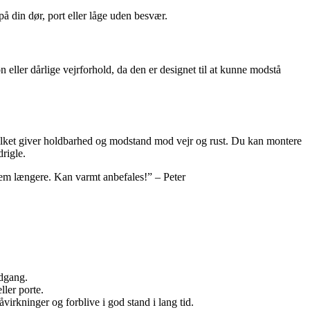
å din dør, port eller låge uden besvær.
eller dårlige vejrforhold, da den er designet til at kunne modstå
 hvilket giver holdbarhed og modstand mod vejr og rust. Du kan montere
rigle.
hjem længere. Kan varmt anbefales!” – Peter
adgang.
ler porte.
virkninger og forblive i god stand i lang tid.