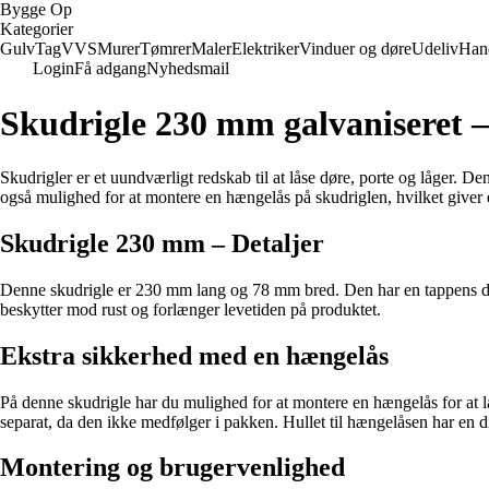
Bygge Op
Kategorier
Gulv
Tag
VVS
Murer
Tømrer
Maler
Elektriker
Vinduer og døre
Udeliv
Han
Login
Få adgang
Nyhedsmail
Skudrigle 230 mm galvaniseret –
Skudrigler er et uundværligt redskab til at låse døre, porte og låger.
også mulighed for at montere en hængelås på skudriglen, hvilket giver 
Skudrigle 230 mm – Detaljer
Denne skudrigle er 230 mm lang og 78 mm bred. Den har en tappens diam
beskytter mod rust og forlænger levetiden på produktet.
Ekstra sikkerhed med en hængelås
På denne skudrigle har du mulighed for at montere en hængelås for at 
separat, da den ikke medfølger i pakken. Hullet til hængelåsen har en 
Montering og brugervenlighed