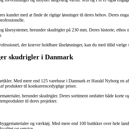
kunder med at finde de rigtige løsninger til deres behov. Deres engage
professionelle.
g låsesystemer, herunder skudrigler på 230 mm. Deres historie, ethos og 
n.
rofessionel, der kræver holdbare låseløsninger, kan du med tillid vælge s
ger skudrigler i Danmark
sartikler. Med mere end 125 varehuse i Danmark er Harald Nyborg en af
 af produkter til konkurrencedygtige priser.
aterialer, herunder skudrigler. Deres sortiment omfatter både korte og 
tsprodukter til deres projekter.
i byggematerialer og værktøj. Med mere end 100 butikker over hele land
valitet og service.