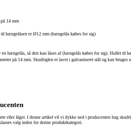
r på 14 mm
et til hængelåsen er Ø12 mm (hængelås købes for sig)
e en hængelås, så den kan låses af (hængelås købes for sig). Hullet til
eter på 14 mm. Skudriglen er lavet i galvaniseret stål og kan bruges 
ducenten
 porte eller låger. I denne artikel vil vi dykke ned i producenten bag sku
eklasses valg inden for denne produktkategori.