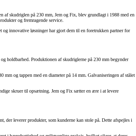
nten af skudriglen på 230 mm, Jem og Fix, blev grundlagt i 1988 med en
produkter og fremragende service.
og innovative løsninger har gjort dem til en foretrukken partner for
itet og holdbarhed. Produktionen af skudriglerne på 230 mm begynder
 230 mm og tappen med en diameter på 14 mm. Galvaniseringen af stålet
endige skruer til opsætning. Jem og Fix sætter en ære i at levere
t, der leverer produkter, som kunderne kan stole på. Dette afspejles i
et i bæredygtighed og miljøvenlige praksis, hvilket sikrer, at deres