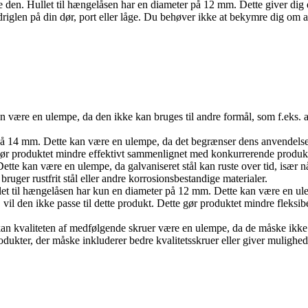
se den. Hullet til hængelåsen har en diameter på 12 mm. Dette giver di
glen på din dør, port eller låge. Du behøver ikke at bekymre dig om at 
kan være en ulempe, da den ikke kan bruges til andre formål, som f.eks. at
14 mm. Dette kan være en ulempe, da det begrænser dens anvendelse til m
gør produktet mindre effektivt sammenlignet med konkurrerende produkter,
Dette kan være en ulempe, da galvaniseret stål kan ruste over tid, især n
ger rustfrit stål eller andre korrosionsbestandige materialer.
llet til hængelåsen har kun en diameter på 12 mm. Dette kan være en u
 vil den ikke passe til dette produkt. Dette gør produktet mindre fleks
n kvaliteten af medfølgende skruer være en ulempe, da de måske ikke er a
kter, der måske inkluderer bedre kvalitetsskruer eller giver mulighed 