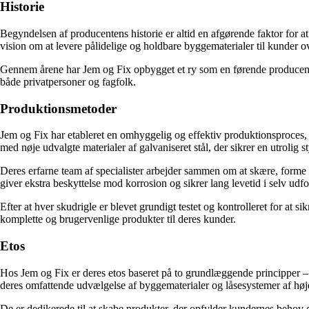
Historie
Begyndelsen af producentens historie er altid en afgørende faktor for 
vision om at levere pålidelige og holdbare byggematerialer til kunder 
Gennem årene har Jem og Fix opbygget et ry som en førende producent in
både privatpersoner og fagfolk.
Produktionsmetoder
Jem og Fix har etableret en omhyggelig og effektiv produktionsproces, 
med nøje udvalgte materialer af galvaniseret stål, der sikrer en utroli
Deres erfarne team af specialister arbejder sammen om at skære, forme
giver ekstra beskyttelse mod korrosion og sikrer lang levetid i selv udf
Efter at hver skudrigle er blevet grundigt testet og kontrolleret for at 
komplette og brugervenlige produkter til deres kunder.
Etos
Hos Jem og Fix er deres etos baseret på to grundlæggende principper – k
deres omfattende udvælgelse af byggematerialer og låsesystemer af høje
De er dedikerede til at skabe produkter, der opfylder kundernes behov o