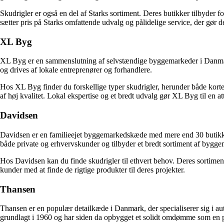
Skudrigler er også en del af Starks sortiment. Deres butikker tilbyder 
sætter pris på Starks omfattende udvalg og pålidelige service, der gør d
XL Byg
XL Byg er en sammenslutning af selvstændige byggemarkeder i Danmark
og drives af lokale entreprenører og forhandlere.
Hos XL Byg finder du forskellige typer skudrigler, herunder både korte
af høj kvalitet. Lokal ekspertise og et bredt udvalg gør XL Byg til en att
Davidsen
Davidsen er en familieejet byggemarkedskæde med mere end 30 butikke
både private og erhvervskunder og tilbyder et bredt sortiment af byggem
Hos Davidsen kan du finde skudrigler til ethvert behov. Deres sortiment 
kunder med at finde de rigtige produkter til deres projekter.
Thansen
Thansen er en populær detailkæde i Danmark, der specialiserer sig i aut
grundlagt i 1960 og har siden da opbygget et solidt omdømme som en pål