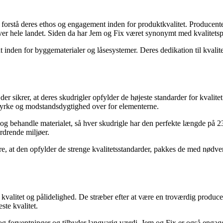
at forstå deres ethos og engagement inden for produktkvalitet. Produce
over hele landet. Siden da har Jem og Fix været synonymt med kvalitets
den for byggematerialer og låsesystemer. Deres dedikation til kvalitet 
der sikrer, at deres skudrigler opfylder de højeste standarder for kval
g styrke og modstandsdygtighed over for elementerne.
 og behandle materialet, så hver skudrigle har den perfekte længde på
ordrende miljøer.
sikre, at den opfylder de strenge kvalitetsstandarder, pakkes de med nødv
valitet og pålidelighed. De stræber efter at være en troværdig producen
ste kvalitet.
g forventninger og tilbyder langvarig værdi. Jem og Fix er også engager