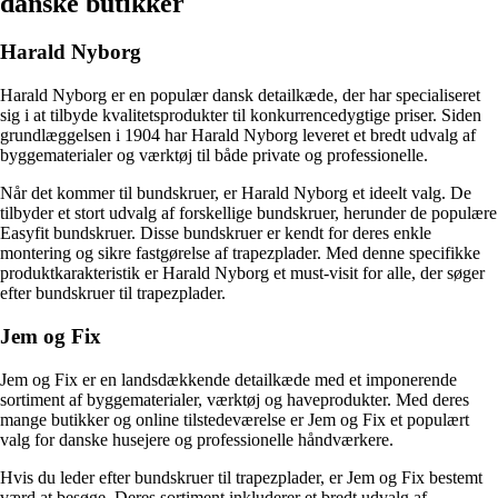
danske butikker
Harald Nyborg
Harald Nyborg er en populær dansk detailkæde, der har specialiseret
sig i at tilbyde kvalitetsprodukter til konkurrencedygtige priser. Siden
grundlæggelsen i 1904 har Harald Nyborg leveret et bredt udvalg af
byggematerialer og værktøj til både private og professionelle.
Når det kommer til bundskruer, er Harald Nyborg et ideelt valg. De
tilbyder et stort udvalg af forskellige bundskruer, herunder de populære
Easyfit bundskruer. Disse bundskruer er kendt for deres enkle
montering og sikre fastgørelse af trapezplader. Med denne specifikke
produktkarakteristik er Harald Nyborg et must-visit for alle, der søger
efter bundskruer til trapezplader.
Jem og Fix
Jem og Fix er en landsdækkende detailkæde med et imponerende
sortiment af byggematerialer, værktøj og haveprodukter. Med deres
mange butikker og online tilstedeværelse er Jem og Fix et populært
valg for danske husejere og professionelle håndværkere.
Hvis du leder efter bundskruer til trapezplader, er Jem og Fix bestemt
værd at besøge. Deres sortiment inkluderer et bredt udvalg af