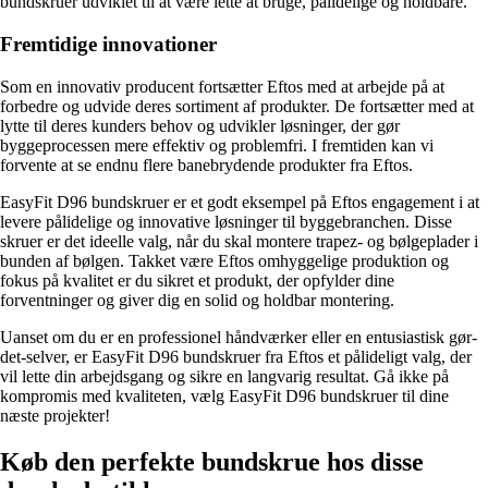
bundskruer udviklet til at være lette at bruge, pålidelige og holdbare.
Fremtidige innovationer
Som en innovativ producent fortsætter Eftos med at arbejde på at
forbedre og udvide deres sortiment af produkter. De fortsætter med at
lytte til deres kunders behov og udvikler løsninger, der gør
byggeprocessen mere effektiv og problemfri. I fremtiden kan vi
forvente at se endnu flere banebrydende produkter fra Eftos.
EasyFit D96 bundskruer er et godt eksempel på Eftos engagement i at
levere pålidelige og innovative løsninger til byggebranchen. Disse
skruer er det ideelle valg, når du skal montere trapez- og bølgeplader i
bunden af bølgen. Takket være Eftos omhyggelige produktion og
fokus på kvalitet er du sikret et produkt, der opfylder dine
forventninger og giver dig en solid og holdbar montering.
Uanset om du er en professionel håndværker eller en entusiastisk gør-
det-selver, er EasyFit D96 bundskruer fra Eftos et pålideligt valg, der
vil lette din arbejdsgang og sikre en langvarig resultat. Gå ikke på
kompromis med kvaliteten, vælg EasyFit D96 bundskruer til dine
næste projekter!
Køb den perfekte bundskrue hos disse