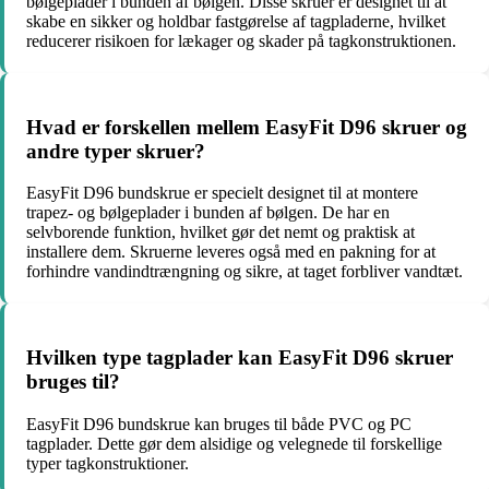
bølgeplader i bunden af bølgen. Disse skruer er designet til at
skabe en sikker og holdbar fastgørelse af tagpladerne, hvilket
reducerer risikoen for lækager og skader på tagkonstruktionen.
Hvad er forskellen mellem EasyFit D96 skruer og
andre typer skruer?
EasyFit D96 bundskrue er specielt designet til at montere
trapez- og bølgeplader i bunden af bølgen. De har en
selvborende funktion, hvilket gør det nemt og praktisk at
installere dem. Skruerne leveres også med en pakning for at
forhindre vandindtrængning og sikre, at taget forbliver vandtæt.
Hvilken type tagplader kan EasyFit D96 skruer
bruges til?
EasyFit D96 bundskrue kan bruges til både PVC og PC
tagplader. Dette gør dem alsidige og velegnede til forskellige
typer tagkonstruktioner.