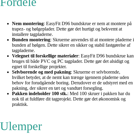
Fordele
Nem montering
: EasyFit D96 bundskrue er nem at montere på
trapez- og bølgeplader. Dette gør det hurtigt og bekvemt at
installere tagpladerne.
Bunden montering
: Skruerne anvendes til at montere pladerne i
bunden af bølgen. Dette sikrer en sikker og stabil fastgørelse af
tagpladerne.
Velegnet til forskellige materialer
: EasyFit D96 bundskrue kan
bruges til både PVC og PC tagplader. Dette gør det alsidigt og
egnet til forskellige projekter.
Selvborende og med pakning
: Skruerne er selvborende,
hvilket betyder, at de nemt kan trænge igennem pladerne uden
behov for forudgående boring. Derudover er de udstyret med en
pakning, der sikrer en tæt og vandtæt forsegling.
Pakken indeholder 100 stk.
: Med 100 skruer i pakken har du
nok til at fuldføre dit tagprojekt. Dette gør det økonomisk og
praktisk.
Ulemper