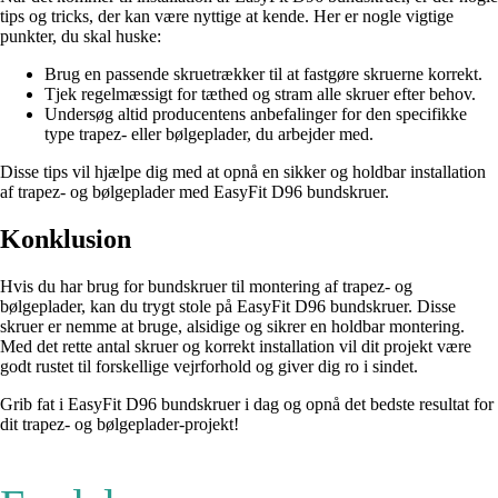
tips og tricks, der kan være nyttige at kende. Her er nogle vigtige
punkter, du skal huske:
Brug en passende skruetrækker til at fastgøre skruerne korrekt.
Tjek regelmæssigt for tæthed og stram alle skruer efter behov.
Undersøg altid producentens anbefalinger for den specifikke
type trapez- eller bølgeplader, du arbejder med.
Disse tips vil hjælpe dig med at opnå en sikker og holdbar installation
af trapez- og bølgeplader med EasyFit D96 bundskruer.
Konklusion
Hvis du har brug for bundskruer til montering af trapez- og
bølgeplader, kan du trygt stole på EasyFit D96 bundskruer. Disse
skruer er nemme at bruge, alsidige og sikrer en holdbar montering.
Med det rette antal skruer og korrekt installation vil dit projekt være
godt rustet til forskellige vejrforhold og giver dig ro i sindet.
Grib fat i EasyFit D96 bundskruer i dag og opnå det bedste resultat for
dit trapez- og bølgeplader-projekt!