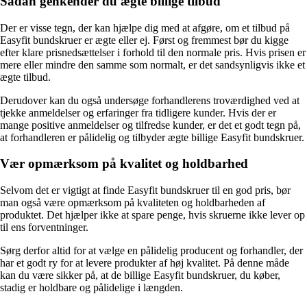
Sådan genkender du ægte billige tilbud
Der er visse tegn, der kan hjælpe dig med at afgøre, om et tilbud på
Easyfit bundskruer er ægte eller ej. Først og fremmest bør du kigge
efter klare prisnedsættelser i forhold til den normale pris. Hvis prisen er
mere eller mindre den samme som normalt, er det sandsynligvis ikke et
ægte tilbud.
Derudover kan du også undersøge forhandlerens troværdighed ved at
tjekke anmeldelser og erfaringer fra tidligere kunder. Hvis der er
mange positive anmeldelser og tilfredse kunder, er det et godt tegn på,
at forhandleren er pålidelig og tilbyder ægte billige Easyfit bundskruer.
Vær opmærksom på kvalitet og holdbarhed
Selvom det er vigtigt at finde Easyfit bundskruer til en god pris, bør
man også være opmærksom på kvaliteten og holdbarheden af ​​
produktet. Det hjælper ikke at spare penge, hvis skruerne ikke lever op
til ens forventninger.
Sørg derfor altid for at vælge en pålidelig producent og forhandler, der
har et godt ry for at levere produkter af høj kvalitet. På denne måde
kan du være sikker på, at de billige Easyfit bundskruer, du køber,
stadig er holdbare og pålidelige i længden.