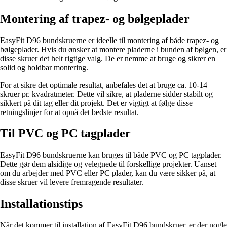
Montering af trapez- og bølgeplader
EasyFit D96 bundskruerne er ideelle til montering af både trapez- og
bølgeplader. Hvis du ønsker at montere pladerne i bunden af bølgen, er
disse skruer det helt rigtige valg. De er nemme at bruge og sikrer en
solid og holdbar montering.
For at sikre det optimale resultat, anbefales det at bruge ca. 10-14
skruer pr. kvadratmeter. Dette vil sikre, at pladerne sidder stabilt og
sikkert på dit tag eller dit projekt. Det er vigtigt at følge disse
retningslinjer for at opnå det bedste resultat.
Til PVC og PC tagplader
EasyFit D96 bundskruerne kan bruges til både PVC og PC tagplader.
Dette gør dem alsidige og velegnede til forskellige projekter. Uanset
om du arbejder med PVC eller PC plader, kan du være sikker på, at
disse skruer vil levere fremragende resultater.
Installationstips
Når det kommer til installation af EasyFit D96 bundskruer, er der nogle