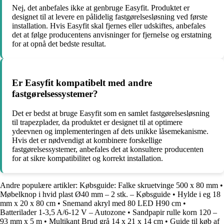
Nej, det anbefales ikke at genbruge Easyfit. Produktet er
designet til at levere en pålidelig fastgørelsesløsning ved første
installation. Hvis Easyfit skal fjernes eller udskiftes, anbefales
det at følge producentens anvisninger for fjernelse og erstatning
for at opnå det bedste resultat.
Er Easyfit kompatibelt med andre
fastgørelsessystemer?
Det er bedst at bruge Easyfit som en samlet fastgørelsesløsning
til trapezplader, da produktet er designet til at optimere
ydeevnen og implementeringen af dets unikke låsemekanisme.
Hvis det er nødvendigt at kombinere forskellige
fastgørelsessystemer, anbefales det at konsultere producenten
for at sikre kompatibilitet og korrekt installation.
Andre populære artikler:
Købsguide: Falke skruetvinge 500 x 80 mm
•
Møbelknop i hvid plast Ø40 mm – 2 stk. – Købsguide
•
Hylde i eg 18
mm x 20 x 80 cm
•
Snemand akryl med 80 LED H90 cm
•
Batterilader 1-3,5 A/6-12 V – Autozone
•
Sandpapir rulle korn 120 –
93 mm x 5 m
•
Multikant Brud grå 14 x 21 x 14 cm
•
Guide til køb af