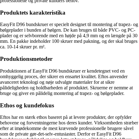
professionelle og private kunders behov.
Produktets karakteristika
EasyFit D96 bundskruer er specielt designet til montering af trapez- og
bølgeplader i bunden af bølgen. De kan bruges til både PVC- og PC-
plader og er selvborende med en højde på 4,9 mm og en længde på 30
mm. En pakke indeholder 100 skruer med pakning, og der skal bruges
ca. 10-14 skruer pr. m².
Produktionsmetoder
Produktionen af EasyFit D96 bundskruer er kendetegnet ved en
omhyggelig proces, der sikrer en ensartet kvalitet. Eftos anvender
avanceret teknologi og nøje udvalgte materialer for at sikre
pålideligheden og holdbarheden af produktet. Skruerne er nemme at
bruge og giver en pålidelig montering af trapez- og bølgeplader.
Ethos og kundefokus
Eftos har en stærk ethos baseret på at levere produkter, der opfylder
behovene og forventningerne hos deres kunder. Virksomheden stræber
efter at imødekomme de mest krævende professionelle brugere såvel
som de private gør-det-selv-entusiaster. Derfor er EasyFit D96