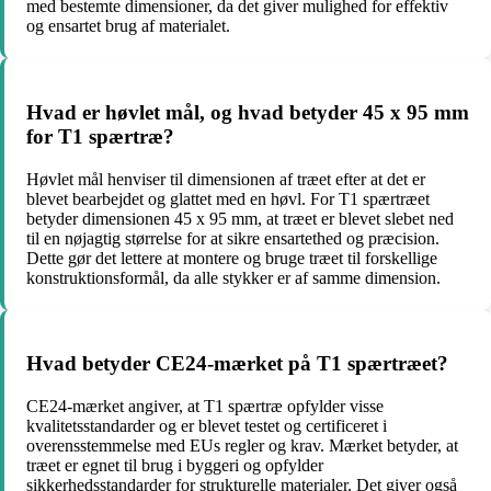
med bestemte dimensioner, da det giver mulighed for effektiv
og ensartet brug af materialet.
Hvad er høvlet mål, og hvad betyder 45 x 95 mm
for T1 spærtræ?
Høvlet mål henviser til dimensionen af ​​træet efter at det er
blevet bearbejdet og glattet med en høvl. For T1 spærtræet
betyder dimensionen 45 x 95 mm, at træet er blevet slebet ned
til en nøjagtig størrelse for at sikre ensartethed og præcision.
Dette gør det lettere at montere og bruge træet til forskellige
konstruktionsformål, da alle stykker er af samme dimension.
Hvad betyder CE24-mærket på T1 spærtræet?
CE24-mærket angiver, at T1 spærtræ opfylder visse
kvalitetsstandarder og er blevet testet og certificeret i
overensstemmelse med EUs regler og krav. Mærket betyder, at
træet er egnet til brug i byggeri og opfylder
sikkerhedsstandarder for strukturelle materialer. Det giver også