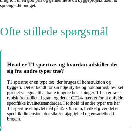
brug for, til en god pris og gennemføre dit byggeprojekt uden at
sprænge dit budget.
Ofte stillede spørgsmål
Hvad er T1 spærtræ, og hvordan adskiller det
sig fra andre typer træ?
T1 spærtræ er en type træ, der bruges til konstruktion og
byggeri. Det er kendt for sin høje styrke og holdbarhed, hvilket
gør det velegnet til at bære tungere belastninger. T1 spærtræ er
typisk fremstillet af gran, og det er CE24-mærket for at opfylde
specifikke kvalitetsstandarder. I forhold til andre typer træ har
T1 spærtræ et høvlet mål på 45 x 95 mm, hvilket giver det en
specifik dimension, der sikrer nøjagtighed og ensartethed i
brugen.