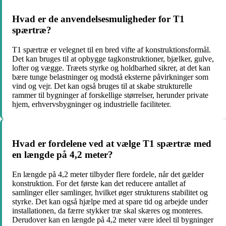
Hvad er de anvendelsesmuligheder for T1
spærtræ?
T1 spærtræ er velegnet til en bred vifte af konstruktionsformål.
Det kan bruges til at opbygge tagkonstruktioner, bjælker, gulve,
lofter og vægge. Træets styrke og holdbarhed sikrer, at det kan
bære tunge belastninger og modstå eksterne påvirkninger som
vind og vejr. Det kan også bruges til at skabe strukturelle
rammer til bygninger af forskellige størrelser, herunder private
hjem, erhvervsbygninger og industrielle faciliteter.
Hvad er fordelene ved at vælge T1 spærtræ med
en længde på 4,2 meter?
En længde på 4,2 meter tilbyder flere fordele, når det gælder
konstruktion. For det første kan det reducere antallet af
samlinger eller samlinger, hvilket øger strukturens stabilitet og
styrke. Det kan også hjælpe med at spare tid og arbejde under
installationen, da færre stykker træ skal skæres og monteres.
Derudover kan en længde på 4,2 meter være ideel til bygninger