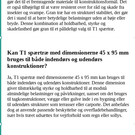
gør det til et fremragende materiale til konstruktionsformål. Det
er også tilbøjeligt til at være resistent over for råd og skade fra
insekter og svampe. Gran træ har en strukturel stabilitet, der gør
det i stand til at bære betydelige belastninger uden at bøje eller
bryde. Denne kombination af holdbarhed, styrke og
skadefasthed gør gran til et pålideligt valg til T1 spærtræ.
Kan T1 spærtræ med dimensionerne 45 x 95 mm
bruges til både indendørs og udendørs
konstruktioner?
Ja, T1 spærtræ med dimensionerne 45 x 95 mm kan bruges til
både indendørs og udendørs konstruktioner. Denne dimension
giver tilstrækkelig styrke og holdbarhed til at modstå
almindelige belastninger og påvirkninger, uanset om det bruges
til tagkonstruktioner, vægge eller gulve inde i en bygning eller
til udendørs strukturer som terrasser eller carporte. Det anbefales
dog at anvende passende beskyttelse og overfladebehandlinger,
især hvis træet udsættes for vejrforhold som regn eller sollys.