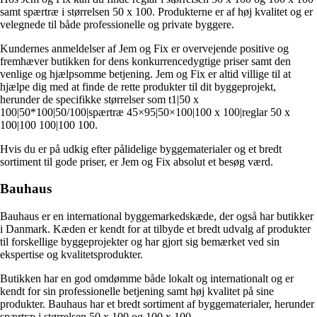
samt spærtræ i størrelsen 50 x 100. Produkterne er af høj kvalitet og er
velegnede til både professionelle og private byggere.
Kundernes anmeldelser af Jem og Fix er overvejende positive og
fremhæver butikken for dens konkurrencedygtige priser samt den
venlige og hjælpsomme betjening. Jem og Fix er altid villige til at
hjælpe dig med at finde de rette produkter til dit byggeprojekt,
herunder de specifikke størrelser som t1|50 x
100|50*100|50/100|spærtræ 45×95|50×100|100 x 100|reglar 50 x
100|100 100|100 100.
Hvis du er på udkig efter pålidelige byggematerialer og et bredt
sortiment til gode priser, er Jem og Fix absolut et besøg værd.
Bauhaus
Bauhaus er en international byggemarkedskæde, der også har butikker
i Danmark. Kæden er kendt for at tilbyde et bredt udvalg af produkter
til forskellige byggeprojekter og har gjort sig bemærket ved sin
ekspertise og kvalitetsprodukter.
Butikken har en god omdømme både lokalt og internationalt og er
kendt for sin professionelle betjening samt høj kvalitet på sine
produkter. Bauhaus har et bredt sortiment af byggematerialer, herunder
spærtræ i størrelsen 50 x 100 og 100 x 100.