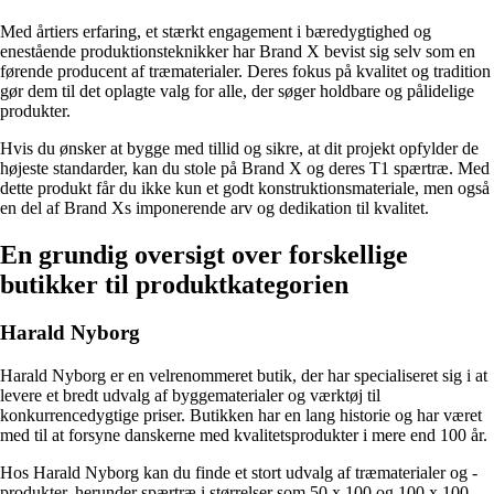
Med årtiers erfaring, et stærkt engagement i bæredygtighed og
enestående produktionsteknikker har Brand X bevist sig selv som en
førende producent af træmaterialer. Deres fokus på kvalitet og tradition
gør dem til det oplagte valg for alle, der søger holdbare og pålidelige
produkter.
Hvis du ønsker at bygge med tillid og sikre, at dit projekt opfylder de
højeste standarder, kan du stole på Brand X og deres T1 spærtræ. Med
dette produkt får du ikke kun et godt konstruktionsmateriale, men også
en del af Brand Xs imponerende arv og dedikation til kvalitet.
En grundig oversigt over forskellige
butikker til produktkategorien
Harald Nyborg
Harald Nyborg er en velrenommeret butik, der har specialiseret sig i at
levere et bredt udvalg af byggematerialer og værktøj til
konkurrencedygtige priser. Butikken har en lang historie og har været
med til at forsyne danskerne med kvalitetsprodukter i mere end 100 år.
Hos Harald Nyborg kan du finde et stort udvalg af træmaterialer og -
produkter, herunder spærtræ i størrelser som 50 x 100 og 100 x 100.