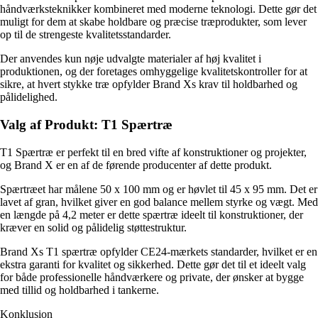
håndværksteknikker kombineret med moderne teknologi. Dette gør det
muligt for dem at skabe holdbare og præcise træprodukter, som lever
op til de strengeste kvalitetsstandarder.
Der anvendes kun nøje udvalgte materialer af høj kvalitet i
produktionen, og der foretages omhyggelige kvalitetskontroller for at
sikre, at hvert stykke træ opfylder Brand Xs krav til holdbarhed og
pålidelighed.
Valg af Produkt: T1 Spærtræ
T1 Spærtræ er perfekt til en bred vifte af konstruktioner og projekter,
og Brand X er en af de førende producenter af dette produkt.
Spærtræet har målene 50 x 100 mm og er høvlet til 45 x 95 mm. Det er
lavet af gran, hvilket giver en god balance mellem styrke og vægt. Med
en længde på 4,2 meter er dette spærtræ ideelt til konstruktioner, der
kræver en solid og pålidelig støttestruktur.
Brand Xs T1 spærtræ opfylder CE24-mærkets standarder, hvilket er en
ekstra garanti for kvalitet og sikkerhed. Dette gør det til et ideelt valg
for både professionelle håndværkere og private, der ønsker at bygge
med tillid og holdbarhed i tankerne.
Konklusion