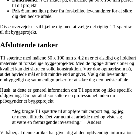
til dit projekt.
Pris:
Sammenlign priser fra forskellige leverandører for at sikre
dig den bedste aftale.
Disse overvejelser vil hjælpe dig med at vælge det rigtige T1 spærtræ
til dit byggeprojekt.
Afsluttende tanker
T1 spærtræ med målene 50 x 100 mm x 4,2 m er et alsidigt og holdbart
materiale til forskellige byggeprojekter. Med de rigtige dimensioner og
kvalitet kan det sikre en solid konstruktion. Vær dog opmærksom på,
at det høvlede mål er lidt mindre end angivet. Vælg din leverandør
omhyggeligt og sammenlign priser for at sikre dig den bedste aftale.
Husk, at dette er generel information om T1 spærtræ og ikke specifik
rådgivning. Du bør altid konsultere en professionel inden du
påbegynder et byggeprojekt.
“Jeg brugte T1 spærtræ til at opføre mit carport-tag, og jeg
er meget tilfreds. Det var nemt at arbejde med og viste sig
at være en fremragende investering.” – Anders
Vi håber, at denne artikel har givet dig al den nødvendige information