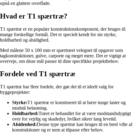
opnå en glattere overflade.
Hvad er T1 spærtræ?
T1 spærtræ er en populær konstruktionskomponent, der bruges til
mange forskellige formål. Det er specielt kendt for sin styrke,
holdbarhed og alsidighed.
Med målene 50 x 100 mm er spærtræet velegnet til opgaver som
tagkonstruktioner, gulve, carporte og meget mere. Det er vigtigt at
overveje, om disse mål passer til dine specifikke projektbehov.
Fordele ved T1 spærtræ
T1 spærtræ har flere fordele, der gør det til et ideelt valg for
byggeprojekter:
Styrke:
T1 spærtræ er konstrueret til at bære tunge laster og
modstå belastning.
Holdbarhed:
Træet er behandlet for at være modstandsdygtigt
over for vejrlig og skadedyr, hvilket sikrer lang levetid.
Alsidenhed:
Denne type spærtræ kan bruges til en bred vifte af
konstruktioner og er nem at tilpasse efter behov.