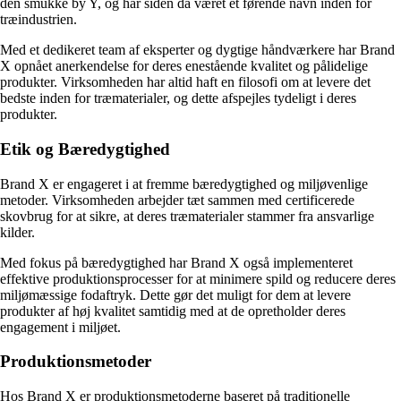
den smukke by Y, og har siden da været et førende navn inden for
træindustrien.
Med et dedikeret team af eksperter og dygtige håndværkere har Brand
X opnået anerkendelse for deres enestående kvalitet og pålidelige
produkter. Virksomheden har altid haft en filosofi om at levere det
bedste inden for træmaterialer, og dette afspejles tydeligt i deres
produkter.
Etik og Bæredygtighed
Brand X er engageret i at fremme bæredygtighed og miljøvenlige
metoder. Virksomheden arbejder tæt sammen med certificerede
skovbrug for at sikre, at deres træmaterialer stammer fra ansvarlige
kilder.
Med fokus på bæredygtighed har Brand X også implementeret
effektive produktionsprocesser for at minimere spild og reducere deres
miljømæssige fodaftryk. Dette gør det muligt for dem at levere
produkter af høj kvalitet samtidig med at de opretholder deres
engagement i miljøet.
Produktionsmetoder
Hos Brand X er produktionsmetoderne baseret på traditionelle