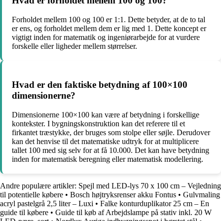
Hvad er forholdet mellem 100 og 100?
Forholdet mellem 100 og 100 er 1:1. Dette betyder, at de to tal
er ens, og forholdet mellem dem er lig med 1. Dette koncept er
vigtigt inden for matematik og ingeniørarbejde for at vurdere
forskelle eller ligheder mellem størrelser.
Hvad er den faktiske betydning af 100×100
dimensionerne?
Dimensionerne 100×100 kan være af betydning i forskellige
kontekster. I bygningskonstruktion kan det referere til et
firkantet træstykke, der bruges som stolpe eller søjle. Derudover
kan det henvise til det matematiske udtryk for at multiplicere
tallet 100 med sig selv for at få 10.000. Det kan have betydning
inden for matematisk beregning eller matematisk modellering.
Andre populære artikler:
Spejl med LED-lys 70 x 100 cm – Vejledning
til potentielle købere
•
Bosch højtryksrenser akku Fontus
•
Gulvmaling
acryl pastelgrå 2,5 liter – Luxi
•
Falke konturduplikator 25 cm – En
guide til købere
•
Guide til køb af Arbejdslampe på stativ inkl. 20 W