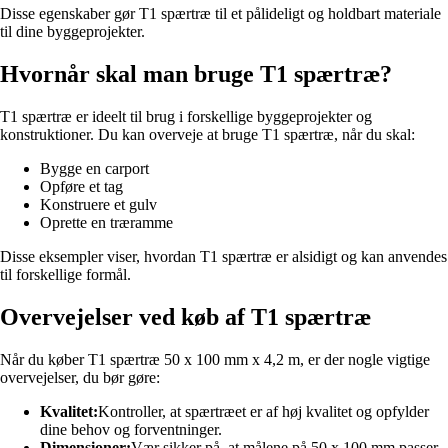
Disse egenskaber gør T1 spærtræ til et pålideligt og holdbart materiale
til dine byggeprojekter.
Hvornår skal man bruge T1 spærtræ?
T1 spærtræ er ideelt til brug i forskellige byggeprojekter og
konstruktioner. Du kan overveje at bruge T1 spærtræ, når du skal:
Bygge en carport
Opføre et tag
Konstruere et gulv
Oprette en træramme
Disse eksempler viser, hvordan T1 spærtræ er alsidigt og kan anvendes
til forskellige formål.
Overvejelser ved køb af T1 spærtræ
Når du køber T1 spærtræ 50 x 100 mm x 4,2 m, er der nogle vigtige
overvejelser, du bør gøre:
Kvalitet:
Kontroller, at spærtræet er af høj kvalitet og opfylder
dine behov og forventninger.
Dimensioner:
Vær sikker på, at målene på 50 x 100 mm passer