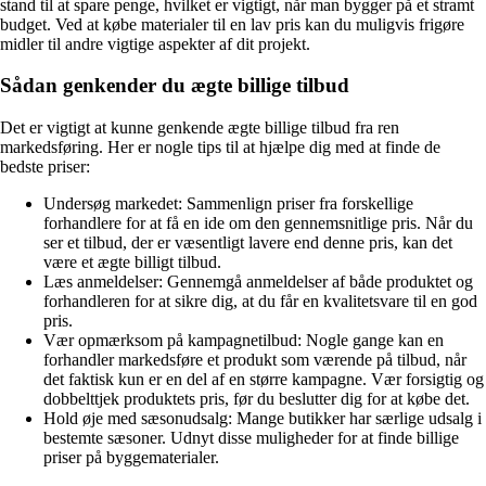
stand til at spare penge, hvilket er vigtigt, når man bygger på et stramt
budget. Ved at købe materialer til en lav pris kan du muligvis frigøre
midler til andre vigtige aspekter af dit projekt.
Sådan genkender du ægte billige tilbud
Det er vigtigt at kunne genkende ægte billige tilbud fra ren
markedsføring. Her er nogle tips til at hjælpe dig med at finde de
bedste priser:
Undersøg markedet: Sammenlign priser fra forskellige
forhandlere for at få en ide om den gennemsnitlige pris. Når du
ser et tilbud, der er væsentligt lavere end denne pris, kan det
være et ægte billigt tilbud.
Læs anmeldelser: Gennemgå anmeldelser af både produktet og
forhandleren for at sikre dig, at du får en kvalitetsvare til en god
pris.
Vær opmærksom på kampagnetilbud: Nogle gange kan en
forhandler markedsføre et produkt som værende på tilbud, når
det faktisk kun er en del af en større kampagne. Vær forsigtig og
dobbelttjek produktets pris, før du beslutter dig for at købe det.
Hold øje med sæsonudsalg: Mange butikker har særlige udsalg i
bestemte sæsoner. Udnyt disse muligheder for at finde billige
priser på byggematerialer.