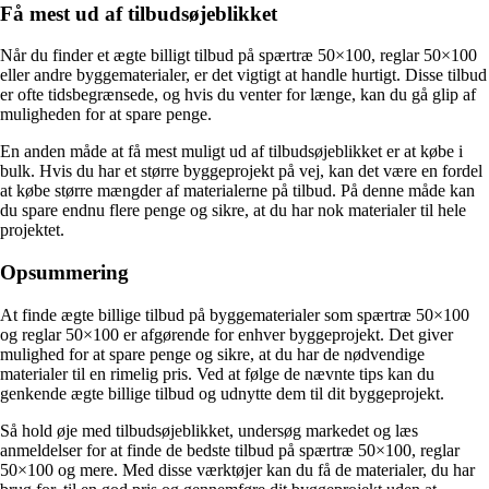
Få mest ud af tilbudsøjeblikket
Når du finder et ægte billigt tilbud på spærtræ 50×100, reglar 50×100
eller andre byggematerialer, er det vigtigt at handle hurtigt. Disse tilbud
er ofte tidsbegrænsede, og hvis du venter for længe, kan du gå glip af
muligheden for at spare penge.
En anden måde at få mest muligt ud af tilbudsøjeblikket er at købe i
bulk. Hvis du har et større byggeprojekt på vej, kan det være en fordel
at købe større mængder af materialerne på tilbud. På denne måde kan
du spare endnu flere penge og sikre, at du har nok materialer til hele
projektet.
Opsummering
At finde ægte billige tilbud på byggematerialer som spærtræ 50×100
og reglar 50×100 er afgørende for enhver byggeprojekt. Det giver
mulighed for at spare penge og sikre, at du har de nødvendige
materialer til en rimelig pris. Ved at følge de nævnte tips kan du
genkende ægte billige tilbud og udnytte dem til dit byggeprojekt.
Så hold øje med tilbudsøjeblikket, undersøg markedet og læs
anmeldelser for at finde de bedste tilbud på spærtræ 50×100, reglar
50×100 og mere. Med disse værktøjer kan du få de materialer, du har