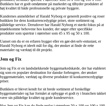
Butikken har et godt omdømme på markedet og tilbyder produkter af
høj kvalitet til både professionelle og private byggere.
Kundernes anmeldelser af Harald Nyborg er generelt positive og roser
butikken for dens konkurrencedygtige priser, store sortiment og
pålidelige service. Derudover har Harald Nyborg et stærkt fokus på at
imødekomme behovene hos kunder, der søger efter specifikke
produkter som spærtræ i størrelser som 45 x 95 og 50 x 100.
Uanset om du er en erfaren bygger eller en gør-det-selv-entusiast, er
Harald Nyborg et ideelt mål for dig, der ønsker at finde de rette
materialer og værktøj til dit projekt.
Jem og Fix
Jem og Fix er en landsdækkende byggemarkedskæde, der har etableret
sig som en populær destination for danske forbrugere, der ønsker
byggematerialer, værktøj og diverse produkter til konkurrencedygtige
priser.
Butikken er blevet kendt for sit brede sortiment af forskellige
byggematerialer og har formået at opbygge et godt ry i branchen takket
være sin pålidelige kvalitet og gode kundeservice.
Hos Jem og Fix kan du finde reglar i størrelsen 50 x 100 og 100 x 100