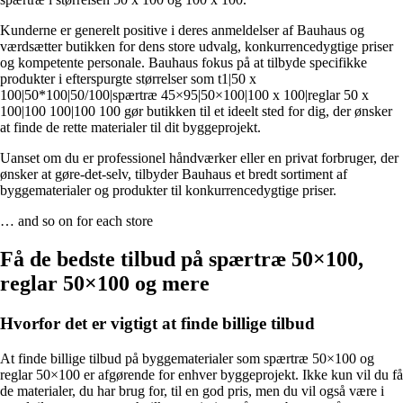
Kunderne er generelt positive i deres anmeldelser af Bauhaus og
værdsætter butikken for dens store udvalg, konkurrencedygtige priser
og kompetente personale. Bauhaus fokus på at tilbyde specifikke
produkter i efterspurgte størrelser som t1|50 x
100|50*100|50/100|spærtræ 45×95|50×100|100 x 100|reglar 50 x
100|100 100|100 100 gør butikken til et ideelt sted for dig, der ønsker
at finde de rette materialer til dit byggeprojekt.
Uanset om du er professionel håndværker eller en privat forbruger, der
ønsker at gøre-det-selv, tilbyder Bauhaus et bredt sortiment af
byggematerialer og produkter til konkurrencedygtige priser.
… and so on for each store
Få de bedste tilbud på spærtræ 50×100,
reglar 50×100 og mere
Hvorfor det er vigtigt at finde billige tilbud
At finde billige tilbud på byggematerialer som spærtræ 50×100 og
reglar 50×100 er afgørende for enhver byggeprojekt. Ikke kun vil du få
de materialer, du har brug for, til en god pris, men du vil også være i