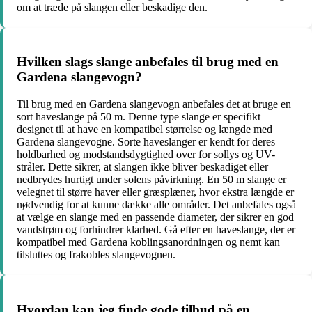
om at træde på slangen eller beskadige den.
Hvilken slags slange anbefales til brug med en
Gardena slangevogn?
Til brug med en Gardena slangevogn anbefales det at bruge en
sort haveslange på 50 m. Denne type slange er specifikt
designet til at have en kompatibel størrelse og længde med
Gardena slangevogne. Sorte haveslanger er kendt for deres
holdbarhed og modstandsdygtighed over for sollys og UV-
stråler. Dette sikrer, at slangen ikke bliver beskadiget eller
nedbrydes hurtigt under solens påvirkning. En 50 m slange er
velegnet til større haver eller græsplæner, hvor ekstra længde er
nødvendig for at kunne dække alle områder. Det anbefales også
at vælge en slange med en passende diameter, der sikrer en god
vandstrøm og forhindrer klarhed. Gå efter en haveslange, der er
kompatibel med Gardena koblingsanordningen og nemt kan
tilsluttes og frakobles slangevognen.
Hvordan kan jeg finde gode tilbud på en