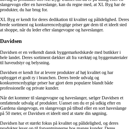
slangevogn eller en haveslange, kan du regne med, at XL Byg har de
produkter, du har brug for.
XL Byg er kendt for deres dedikation til kvalitet og pålidelighed. Deres
brede sortiment og konkurrencedygtige priser gør dem til et ideelt sted
at shoppe, når du leder efter slangevogne og haveslanger.
Davidsen
Davidsen er en velkendt dansk byggemarkedskæde med butikker i
hele landet. Deres sortiment dækker alt fra værktøj og byggematerialer
til haveudstyr og belysning.
Davidsen er kendt for at levere produkter af høj kvalitet og har
opbygget et godt ry i branchen. Deres brede udvalg og
konkurrencedygtige priser har gjort dem populære blandt både
professionelle og private kunder.
Når det kommer til slangevogne og haveslanger, sælger Davidsen et
omfattende udvalg af produkter. Uanset om du er på udkig efter en
Gardena slangevogn, en slangevogn på tilbud eller en sort haveslange
på 50 meter, er Davidsen et ideelt sted at starte din søgning.
Davidsen har et stærkt fokus på kvalitet og pålidelighed, og deres
produkter lever op til forventningerne hos mange kunder. Deres