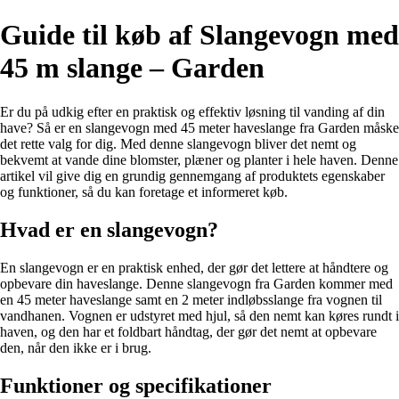
Guide til køb af Slangevogn med
45 m slange – Garden
Er du på udkig efter en praktisk og effektiv løsning til vanding af din
have? Så er en slangevogn med 45 meter haveslange fra Garden måske
det rette valg for dig. Med denne slangevogn bliver det nemt og
bekvemt at vande dine blomster, plæner og planter i hele haven. Denne
artikel vil give dig en grundig gennemgang af produktets egenskaber
og funktioner, så du kan foretage et informeret køb.
Hvad er en slangevogn?
En slangevogn er en praktisk enhed, der gør det lettere at håndtere og
opbevare din haveslange. Denne slangevogn fra Garden kommer med
en 45 meter haveslange samt en 2 meter indløbsslange fra vognen til
vandhanen. Vognen er udstyret med hjul, så den nemt kan køres rundt i
haven, og den har et foldbart håndtag, der gør det nemt at opbevare
den, når den ikke er i brug.
Funktioner og specifikationer