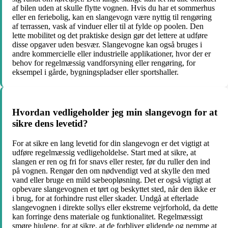
af bilen uden at skulle flytte vognen. Hvis du har et sommerhus
eller en feriebolig, kan en slangevogn være nyttig til rengøring
af terrassen, vask af vinduer eller til at fylde op poolen. Den
lette mobilitet og det praktiske design gør det lettere at udføre
disse opgaver uden besvær. Slangevogne kan også bruges i
andre kommercielle eller industrielle applikationer, hvor der er
behov for regelmæssig vandforsyning eller rengøring, for
eksempel i gårde, bygningspladser eller sportshaller.
Hvordan vedligeholder jeg min slangevogn for at
sikre dens levetid?
For at sikre en lang levetid for din slangevogn er det vigtigt at
udføre regelmæssig vedligeholdelse. Start med at sikre, at
slangen er ren og fri for snavs eller rester, før du ruller den ind
på vognen. Rengør den om nødvendigt ved at skylle den med
vand eller bruge en mild sæbeopløsning. Det er også vigtigt at
opbevare slangevognen et tørt og beskyttet sted, når den ikke er
i brug, for at forhindre rust eller skader. Undgå at efterlade
slangevognen i direkte sollys eller ekstreme vejrforhold, da dette
kan forringe dens materiale og funktionalitet. Regelmæssigt
smøre hjulene, for at sikre, at de forbliver glidende og nemme at