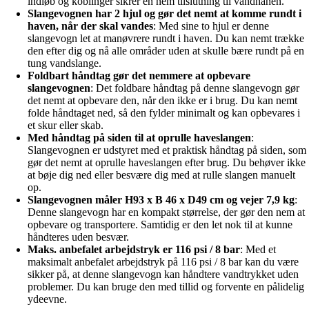
indløb og koblinger sikrer en nem tilslutning til vandhanen.
Slangevognen har 2 hjul og gør det nemt at komme rundt i
haven, når der skal vandes
: Med sine to hjul er denne
slangevogn let at manøvrere rundt i haven. Du kan nemt trække
den efter dig og nå alle områder uden at skulle bære rundt på en
tung vandslange.
Foldbart håndtag gør det nemmere at opbevare
slangevognen
: Det foldbare håndtag på denne slangevogn gør
det nemt at opbevare den, når den ikke er i brug. Du kan nemt
folde håndtaget ned, så den fylder minimalt og kan opbevares i
et skur eller skab.
Med håndtag på siden til at oprulle haveslangen
:
Slangevognen er udstyret med et praktisk håndtag på siden, som
gør det nemt at oprulle haveslangen efter brug. Du behøver ikke
at bøje dig ned eller besvære dig med at rulle slangen manuelt
op.
Slangevognen måler H93 x B 46 x D49 cm og vejer 7,9 kg
:
Denne slangevogn har en kompakt størrelse, der gør den nem at
opbevare og transportere. Samtidig er den let nok til at kunne
håndteres uden besvær.
Maks. anbefalet arbejdstryk er 116 psi / 8 bar
: Med et
maksimalt anbefalet arbejdstryk på 116 psi / 8 bar kan du være
sikker på, at denne slangevogn kan håndtere vandtrykket uden
problemer. Du kan bruge den med tillid og forvente en pålidelig
ydeevne.