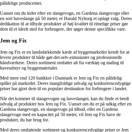
pålidelige producenter.
Uanset om du leder efter en slangevogn, en Gardena slangevogn eller
en sort haveslange på 50 meter, er Harald Nyborg et oplagt valg. Deres
dedikation til at tilbyde produkter af høj kvalitet til rimelige priser gør
dem til et ideelt sted for forbrugere, der søger denne specifikke vare.
Jem og Fix
Jem og Fix er en landsdækkende kæde af byggemarkeder kendt for at
levere produkter til både gør-det-selv-entusiaster og professionelle
håndværkere. Deres sortiment omfatter alt fra værktøj og maling til
haveudstyr og byggematerialer.
Med mere end 120 butikker i Danmark er Jem og Fix en pålidelig
spiller på markedet. Deres mangfoldige udvalg og konkurrencedygtige
priser har gjort dem til en populær destination for forbrugere i landet.
Når det kommer til slangevogne og haveslanger, kan du finde et bredt
udvalg af produkter hos Jem og Fix. Uanset om du er på udkig efter en
Gardena slangevogn, en slangevogn på tilbud, eller en Gardena
slangevogn med en kapacitet på 50 meter, vil Jem og Fix have de
produkter, du har brug for.
Med deres omfattende sortiment og konkurrencedygtige priser er Jem