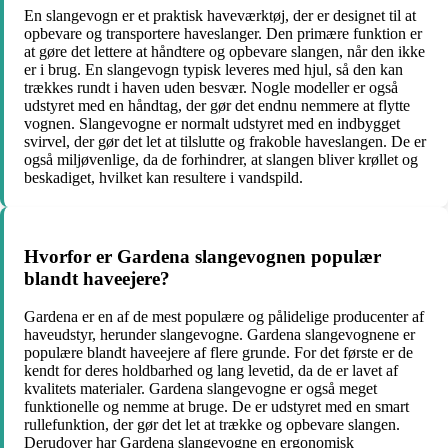
En slangevogn er et praktisk haveværktøj, der er designet til at
opbevare og transportere haveslanger. Den primære funktion er
at gøre det lettere at håndtere og opbevare slangen, når den ikke
er i brug. En slangevogn typisk leveres med hjul, så den kan
trækkes rundt i haven uden besvær. Nogle modeller er også
udstyret med en håndtag, der gør det endnu nemmere at flytte
vognen. Slangevogne er normalt udstyret med en indbygget
svirvel, der gør det let at tilslutte og frakoble haveslangen. De er
også miljøvenlige, da de forhindrer, at slangen bliver krøllet og
beskadiget, hvilket kan resultere i vandspild.
Hvorfor er Gardena slangevognen populær
blandt haveejere?
Gardena er en af de mest populære og pålidelige producenter af
haveudstyr, herunder slangevogne. Gardena slangevognene er
populære blandt haveejere af flere grunde. For det første er de
kendt for deres holdbarhed og lang levetid, da de er lavet af
kvalitets materialer. Gardena slangevogne er også meget
funktionelle og nemme at bruge. De er udstyret med en smart
rullefunktion, der gør det let at trække og opbevare slangen.
Derudover har Gardena slangevogne en ergonomisk