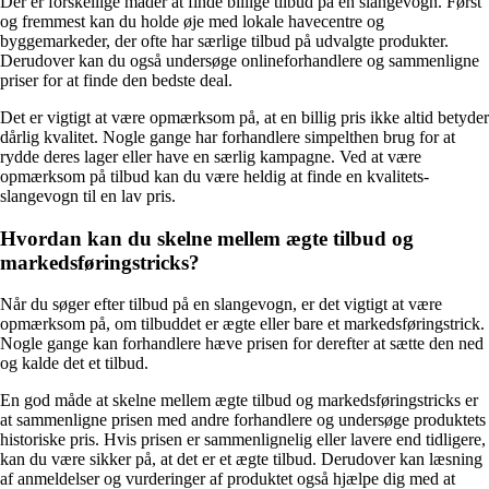
Der er forskellige måder at finde billige tilbud på en slangevogn. Først
og fremmest kan du holde øje med lokale havecentre og
byggemarkeder, der ofte har særlige tilbud på udvalgte produkter.
Derudover kan du også undersøge onlineforhandlere og sammenligne
priser for at finde den bedste deal.
Det er vigtigt at være opmærksom på, at en billig pris ikke altid betyder
dårlig kvalitet. Nogle gange har forhandlere simpelthen brug for at
rydde deres lager eller have en særlig kampagne. Ved at være
opmærksom på tilbud kan du være heldig at finde en kvalitets-
slangevogn til en lav pris.
Hvordan kan du skelne mellem ægte tilbud og
markedsføringstricks?
Når du søger efter tilbud på en slangevogn, er det vigtigt at være
opmærksom på, om tilbuddet er ægte eller bare et markedsføringstrick.
Nogle gange kan forhandlere hæve prisen for derefter at sætte den ned
og kalde det et tilbud.
En god måde at skelne mellem ægte tilbud og markedsføringstricks er
at sammenligne prisen med andre forhandlere og undersøge produktets
historiske pris. Hvis prisen er sammenlignelig eller lavere end tidligere,
kan du være sikker på, at det er et ægte tilbud. Derudover kan læsning
af anmeldelser og vurderinger af produktet også hjælpe dig med at