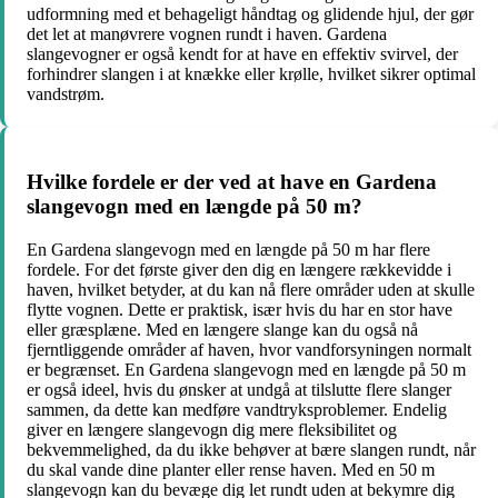
udformning med et behageligt håndtag og glidende hjul, der gør
det let at manøvrere vognen rundt i haven. Gardena
slangevogner er også kendt for at have en effektiv svirvel, der
forhindrer slangen i at knække eller krølle, hvilket sikrer optimal
vandstrøm.
Hvilke fordele er der ved at have en Gardena
slangevogn med en længde på 50 m?
En Gardena slangevogn med en længde på 50 m har flere
fordele. For det første giver den dig en længere rækkevidde i
haven, hvilket betyder, at du kan nå flere områder uden at skulle
flytte vognen. Dette er praktisk, især hvis du har en stor have
eller græsplæne. Med en længere slange kan du også nå
fjerntliggende områder af haven, hvor vandforsyningen normalt
er begrænset. En Gardena slangevogn med en længde på 50 m
er også ideel, hvis du ønsker at undgå at tilslutte flere slanger
sammen, da dette kan medføre vandtryksproblemer. Endelig
giver en længere slangevogn dig mere fleksibilitet og
bekvemmelighed, da du ikke behøver at bære slangen rundt, når
du skal vande dine planter eller rense haven. Med en 50 m
slangevogn kan du bevæge dig let rundt uden at bekymre dig