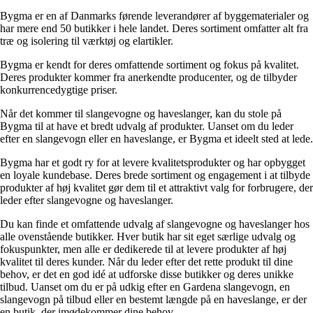
Bygma er en af Danmarks førende leverandører af byggematerialer og
har mere end 50 butikker i hele landet. Deres sortiment omfatter alt fra
træ og isolering til værktøj og elartikler.
Bygma er kendt for deres omfattende sortiment og fokus på kvalitet.
Deres produkter kommer fra anerkendte producenter, og de tilbyder
konkurrencedygtige priser.
Når det kommer til slangevogne og haveslanger, kan du stole på
Bygma til at have et bredt udvalg af produkter. Uanset om du leder
efter en slangevogn eller en haveslange, er Bygma et ideelt sted at lede.
Bygma har et godt ry for at levere kvalitetsprodukter og har opbygget
en loyale kundebase. Deres brede sortiment og engagement i at tilbyde
produkter af høj kvalitet gør dem til et attraktivt valg for forbrugere, der
leder efter slangevogne og haveslanger.
Du kan finde et omfattende udvalg af slangevogne og haveslanger hos
alle ovenstående butikker. Hver butik har sit eget særlige udvalg og
fokuspunkter, men alle er dedikerede til at levere produkter af høj
kvalitet til deres kunder. Når du leder efter det rette produkt til dine
behov, er det en god idé at udforske disse butikker og deres unikke
tilbud. Uanset om du er på udkig efter en Gardena slangevogn, en
slangevogn på tilbud eller en bestemt længde på en haveslange, er der
en butik, der imødekommer dine behov.