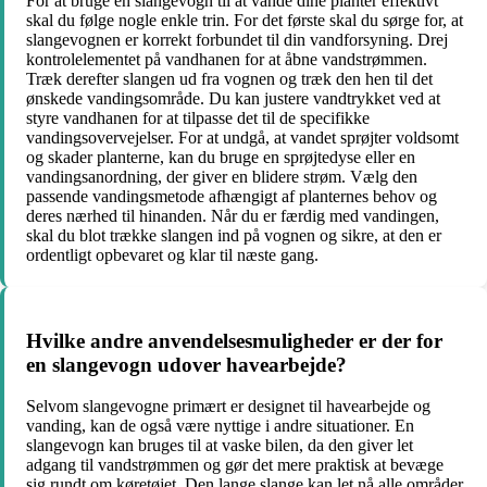
For at bruge en slangevogn til at vande dine planter effektivt
skal du følge nogle enkle trin. For det første skal du sørge for, at
slangevognen er korrekt forbundet til din vandforsyning. Drej
kontrolelementet på vandhanen for at åbne vandstrømmen.
Træk derefter slangen ud fra vognen og træk den hen til det
ønskede vandingsområde. Du kan justere vandtrykket ved at
styre vandhanen for at tilpasse det til de specifikke
vandingsovervejelser. For at undgå, at vandet sprøjter voldsomt
og skader planterne, kan du bruge en sprøjtedyse eller en
vandingsanordning, der giver en blidere strøm. Vælg den
passende vandingsmetode afhængigt af planternes behov og
deres nærhed til hinanden. Når du er færdig med vandingen,
skal du blot trække slangen ind på vognen og sikre, at den er
ordentligt opbevaret og klar til næste gang.
Hvilke andre anvendelsesmuligheder er der for
en slangevogn udover havearbejde?
Selvom slangevogne primært er designet til havearbejde og
vanding, kan de også være nyttige i andre situationer. En
slangevogn kan bruges til at vaske bilen, da den giver let
adgang til vandstrømmen og gør det mere praktisk at bevæge
sig rundt om køretøjet. Den lange slange kan let nå alle områder