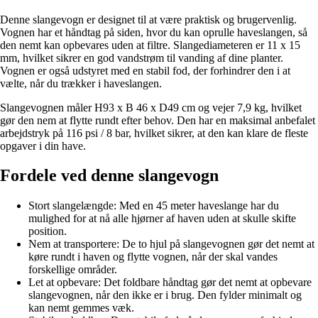
Denne slangevogn er designet til at være praktisk og brugervenlig.
Vognen har et håndtag på siden, hvor du kan oprulle haveslangen, så
den nemt kan opbevares uden at filtre. Slangediameteren er 11 x 15
mm, hvilket sikrer en god vandstrøm til vanding af dine planter.
Vognen er også udstyret med en stabil fod, der forhindrer den i at
vælte, når du trækker i haveslangen.
Slangevognen måler H93 x B 46 x D49 cm og vejer 7,9 kg, hvilket
gør den nem at flytte rundt efter behov. Den har en maksimal anbefalet
arbejdstryk på 116 psi / 8 bar, hvilket sikrer, at den kan klare de fleste
opgaver i din have.
Fordele ved denne slangevogn
Stort slangelængde: Med en 45 meter haveslange har du
mulighed for at nå alle hjørner af haven uden at skulle skifte
position.
Nem at transportere: De to hjul på slangevognen gør det nemt at
køre rundt i haven og flytte vognen, når der skal vandes
forskellige områder.
Let at opbevare: Det foldbare håndtag gør det nemt at opbevare
slangevognen, når den ikke er i brug. Den fylder minimalt og
kan nemt gemmes væk.