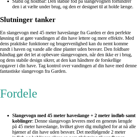
Stabil og holdbar: Den stabile fod på slangevognen forhindrer
den i at vælte under brug, og den er designet til at holde længe.
Slutninger tanker
En slangevogn med 45 meter haveslange fra Garden er den perfekte
løsning til at gøre vandingen af din have lettere og mere effektiv. Med
dens praktiske funktioner og brugervenlighed kan du nemt komme
rundt i haven og vande alle dine planter uden besvær. Den foldbare
håndtag gør det let at opbevare slangevognen, når den ikke er i brug,
og dens stabile design sikrer, at den kan håndtere de forskellige
opgaver i din have. Tag kontrol over vandingen af din have med denne
fantastiske slangevogn fra Garden.
Fordele
Slangevogn med 45 meter haveslange + 2 meter indløb samt
koblinger
: Denne slangevogn leveres med en generøs længde
på 45 meter haveslange, hvilket giver dig mulighed for at nå alle
hjørner af din have uden besvær. Det medfølgende 2 meter