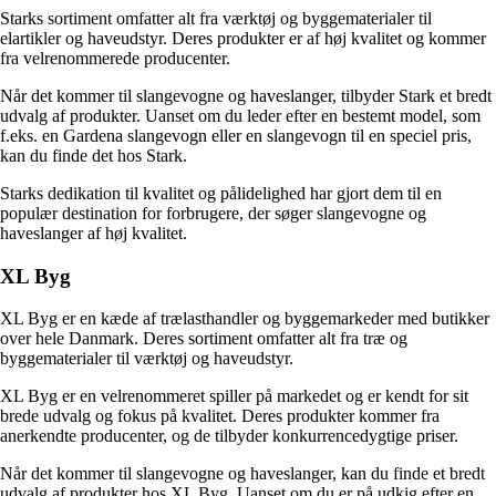
Starks sortiment omfatter alt fra værktøj og byggematerialer til
elartikler og haveudstyr. Deres produkter er af høj kvalitet og kommer
fra velrenommerede producenter.
Når det kommer til slangevogne og haveslanger, tilbyder Stark et bredt
udvalg af produkter. Uanset om du leder efter en bestemt model, som
f.eks. en Gardena slangevogn eller en slangevogn til en speciel pris,
kan du finde det hos Stark.
Starks dedikation til kvalitet og pålidelighed har gjort dem til en
populær destination for forbrugere, der søger slangevogne og
haveslanger af høj kvalitet.
XL Byg
XL Byg er en kæde af trælasthandler og byggemarkeder med butikker
over hele Danmark. Deres sortiment omfatter alt fra træ og
byggematerialer til værktøj og haveudstyr.
XL Byg er en velrenommeret spiller på markedet og er kendt for sit
brede udvalg og fokus på kvalitet. Deres produkter kommer fra
anerkendte producenter, og de tilbyder konkurrencedygtige priser.
Når det kommer til slangevogne og haveslanger, kan du finde et bredt
udvalg af produkter hos XL Byg. Uanset om du er på udkig efter en