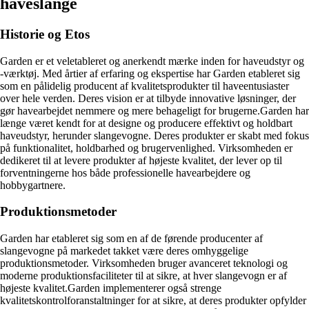
haveslange
Historie og Etos
Garden er et veletableret og anerkendt mærke inden for haveudstyr og
-værktøj. Med årtier af erfaring og ekspertise har Garden etableret sig
som en pålidelig producent af kvalitetsprodukter til haveentusiaster
over hele verden. Deres vision er at tilbyde innovative løsninger, der
gør havearbejdet nemmere og mere behageligt for brugerne.Garden har
længe været kendt for at designe og producere effektivt og holdbart
haveudstyr, herunder slangevogne. Deres produkter er skabt med fokus
på funktionalitet, holdbarhed og brugervenlighed. Virksomheden er
dedikeret til at levere produkter af højeste kvalitet, der lever op til
forventningerne hos både professionelle havearbejdere og
hobbygartnere.
Produktionsmetoder
Garden har etableret sig som en af ​​de førende producenter af
slangevogne på markedet takket være deres omhyggelige
produktionsmetoder. Virksomheden bruger avanceret teknologi og
moderne produktionsfaciliteter til at sikre, at hver slangevogn er af
højeste kvalitet.Garden implementerer også strenge
kvalitetskontrolforanstaltninger for at sikre, at deres produkter opfylder