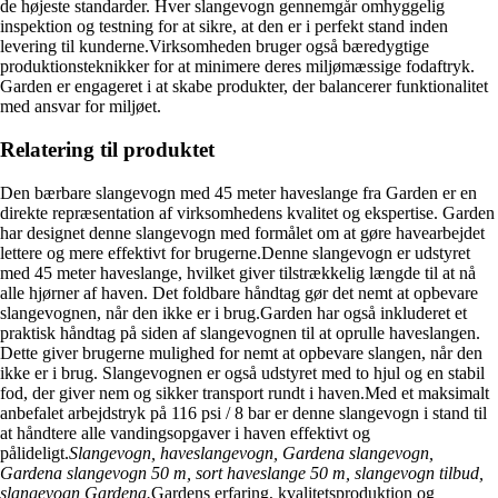
de højeste standarder. Hver slangevogn gennemgår omhyggelig
inspektion og testning for at sikre, at den er i perfekt stand inden
levering til kunderne.Virksomheden bruger også bæredygtige
produktionsteknikker for at minimere deres miljømæssige fodaftryk.
Garden er engageret i at skabe produkter, der balancerer funktionalitet
med ansvar for miljøet.
Relatering til produktet
Den bærbare slangevogn med 45 meter haveslange fra Garden er en
direkte repræsentation af virksomhedens kvalitet og ekspertise. Garden
har designet denne slangevogn med formålet om at gøre havearbejdet
lettere og mere effektivt for brugerne.Denne slangevogn er udstyret
med 45 meter haveslange, hvilket giver tilstrækkelig længde til at nå
alle hjørner af haven. Det foldbare håndtag gør det nemt at opbevare
slangevognen, når den ikke er i brug.Garden har også inkluderet et
praktisk håndtag på siden af slangevognen til at oprulle haveslangen.
Dette giver brugerne mulighed for nemt at opbevare slangen, når den
ikke er i brug. Slangevognen er også udstyret med to hjul og en stabil
fod, der giver nem og sikker transport rundt i haven.Med et maksimalt
anbefalet arbejdstryk på 116 psi / 8 bar er denne slangevogn i stand til
at håndtere alle vandingsopgaver i haven effektivt og
pålideligt.
Slangevogn, haveslangevogn, Gardena slangevogn,
Gardena slangevogn 50 m, sort haveslange 50 m, slangevogn tilbud,
slangevogn Gardena.
Gardens erfaring, kvalitetsproduktion og