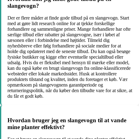
slangevogn?
Der er flere måder at finde gode tilbud på en slangevogn. Start
med at gøre lidt research online for at tjekke forskellige
forhandlere og sammenligne priser. Mange forhandlere har ofte
særlige tilbud eller rabatter på slangevogne, især i løbet af
sæsonen eller i forbindelse med højtider. Tilmeld dig
nyhedsbreve eller følg forhandlere på sociale medier for at
holde dig opdateret med de seneste tilbud. Du kan også besøge
fysiske butikker og kigge efter eventuelle specialtilbud eller
udsalg. Hvis du er fleksibel med hensyn til mærke eller model,
kan du også købe en brugt slangevogn fra online-klassificerede
websteder eller lokale markedssider. Husk at kontrollere
produktets tilstand og kvalitet, inden du foretager et køb. Vær
opmærksom på slangevognens garantiperiode og
returneringspolitik, når du køber den tilbudte vare for at sikre, at
du får et godt køb.
Hvordan bruger jeg en slangevogn til at vande
mine planter effektivt?