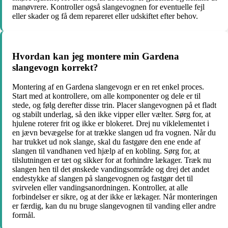
manøvrere. Kontroller også slangevognen for eventuelle fejl
eller skader og få dem repareret eller udskiftet efter behov.
Hvordan kan jeg montere min Gardena
slangevogn korrekt?
Montering af en Gardena slangevogn er en ret enkel proces.
Start med at kontrollere, om alle komponenter og dele er til
stede, og følg derefter disse trin. Placer slangevognen på et fladt
og stabilt underlag, så den ikke vipper eller vælter. Sørg for, at
hjulene roterer frit og ikke er blokeret. Drej nu viklelementet i
en jævn bevægelse for at trække slangen ud fra vognen. Når du
har trukket ud nok slange, skal du fastgøre den ene ende af
slangen til vandhanen ved hjælp af en kobling. Sørg for, at
tilslutningen er tæt og sikker for at forhindre lækager. Træk nu
slangen hen til det ønskede vandingsområde og drej det andet
endestykke af slangen på slangevognen og fastgør det til
svirvelen eller vandingsanordningen. Kontroller, at alle
forbindelser er sikre, og at der ikke er lækager. Når monteringen
er færdig, kan du nu bruge slangevognen til vanding eller andre
formål.