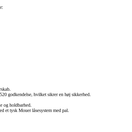
r:
rskab.
20 godkendelse, hvilket sikrer en høj sikkerhed.
rke og holdbarhed.
ed et tysk Mouer låsesystem med pal.