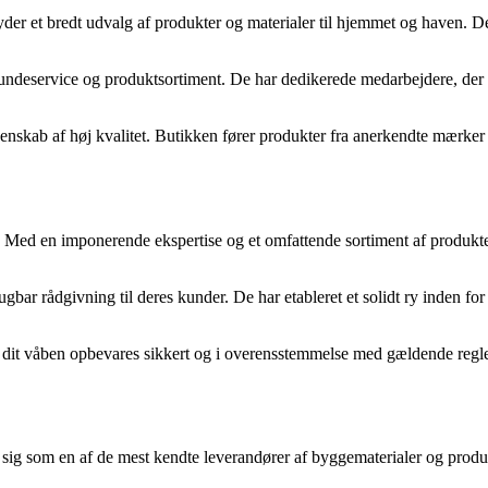
der et bredt udvalg af produkter og materialer til hjemmet og haven. De
undeservice og produktsortiment. De har dedikerede medarbejdere, der er
enskab af høj kvalitet. Butikken fører produkter fra anerkendte mærker
 Med en imponerende ekspertise og et omfattende sortiment af produkte
ugbar rådgivning til deres kunder. De har etableret et solidt ry inden f
dit våben opbevares sikkert og i overensstemmelse med gældende regler o
g som en af de mest kendte leverandører af byggematerialer og produk