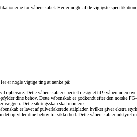
ifikationerne for våbenskabet. Her er nogle af de vigtigste specifikatione
Her er nogle vigtige ting at tænke på:
 vil opbevare. Dette våbenskab er specielt designet til 9 våben uden ove
fylder dine behov. Dette våbenskab er godkendt efter den norske FG-5
ler væggen. Dette sikringsskab skal monteres.
våbenskab er lavet af pulverlakerede stålplader, hvilket giver ekstra sty
 det opfylder dine behov for sikkerhed. Dette våbenskab er udstyret m