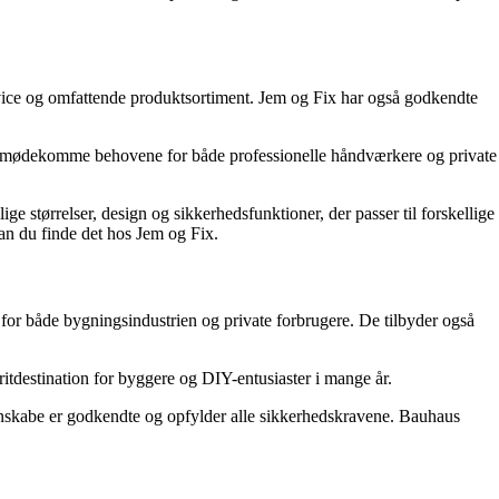
vice og omfattende produktsortiment. Jem og Fix har også godkendte
 at imødekomme behovene for både professionelle håndværkere og private
e størrelser, design og sikkerhedsfunktioner, der passer til forskellige
kan du finde det hos Jem og Fix.
or både bygningsindustrien og private forbrugere. De tilbyder også
itdestination for byggere og DIY-entusiaster i mange år.
åbenskabe er godkendte og opfylder alle sikkerhedskravene. Bauhaus