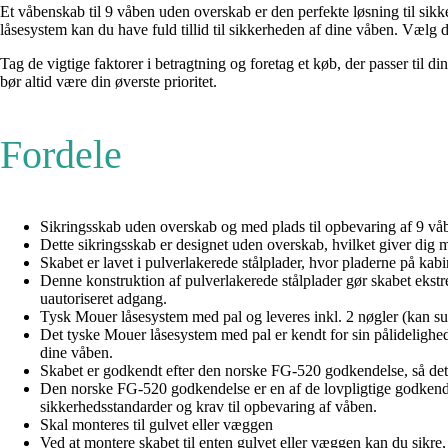
Et våbenskab til 9 våben uden overskab er den perfekte løsning til sik
låsesystem kan du have fuld tillid til sikkerheden af dine våben. Vælg d
Tag de vigtige faktorer i betragtning og foretag et køb, der passer til
bør altid være din øverste prioritet.
Fordele
Sikringsskab uden overskab og med plads til opbevaring af 9 vå
Dette sikringsskab er designet uden overskab, hvilket giver dig m
Skabet er lavet i pulverlakerede stålplader, hvor pladerne på kab
Denne konstruktion af pulverlakerede stålplader gør skabet ekst
uautoriseret adgang.
Tysk Mouer låsesystem med pal og leveres inkl. 2 nøgler (kan su
Det tyske Mouer låsesystem med pal er kendt for sin pålidelighe
dine våben.
Skabet er godkendt efter den norske FG-520 godkendelse, så d
Den norske FG-520 godkendelse er en af de lovpligtige godkend
sikkerhedsstandarder og krav til opbevaring af våben.
Skal monteres til gulvet eller væggen
Ved at montere skabet til enten gulvet eller væggen kan du sikre, a