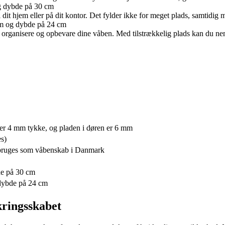
g dybde på 30 cm
t hjem eller på dit kontor. Det fylder ikke for meget plads, samtidig me
cm og dybde på 24 cm
organisere og opbevare dine våben. Med tilstrækkelig plads kan du nemt 
et er 4 mm tykke, og pladen i døren er 6 mm
es)
 bruges som våbenskab i Danmark
de på 30 cm
 dybde på 24 cm
kringsskabet