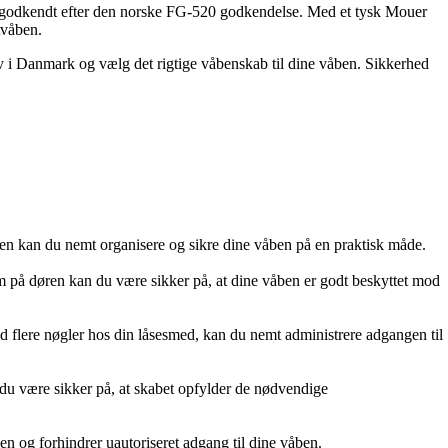
 er godkendt efter den norske FG-520 godkendelse. Med et tysk Mouer
tvåben.
rav i Danmark og vælg det rigtige våbenskab til dine våben. Sikkerhed
våben kan du nemt organisere og sikre dine våben på en praktisk måde.
m på døren kan du være sikker på, at dine våben er godt beskyttet mod
d flere nøgler hos din låsesmed, kan du nemt administrere adgangen til
u være sikker på, at skabet opfylder de nødvendige
eden og forhindrer uautoriseret adgang til dine våben.