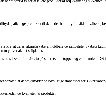
b har et stærkt ry for at levere produkter af høj kvalitet og sikkerhed.
tilbyde pålidelige produkter til dem, der har brug for sikkert våbenopb
ikre, at deres sikringsskabe er holdbare og pålidelige. Skabets kabinet
6 mm pulverlakeret stålplader.
smen. Der er fire låse: to på siderne, en i toppen og en i bunden. Det t
t betyder, at det overholder de lovpligtige standarder for sikker våbe
ikkerheden og kvaliteten af produktet.