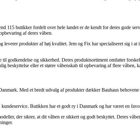
 115 butikker fordelt over hele landet er de kendt for deres gode ser
r opbevaring af deres våben.
 leverer produkter af høj kvalitet. Jem og Fix har specialiseret sig i
til godkendelse og sikkerhed. Deres produktsortiment omfatter forskellig
ig beskyttelse eller et større våbenskab til opbevaring af flere våben, 
i Danmark. Med et bredt udvalg af produkter dækker Bauhaus behovene f
 kundeservice. Butikken har et godt ry i Danmark og har været en favor
odeller, der sikrer, at dit våben er sikkert og godt beskyttet. Deres v
ninger.