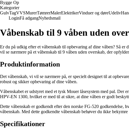
Bygge Op
Kategorier
Gulv
Tag
VVS
Murer
Tømrer
Maler
Elektriker
Vinduer og døre
Udeliv
Han
Login
Få adgang
Nyhedsmail
Våbenskab til 9 våben uden over
Er du på udkig efter et våbenskab til opbevaring af dine våben? Så er du
vil se nærmere på et våbenskab til 9 våben uden overskab, der opfylder a
Produktinformation
Det våbenskab, vi vil se nærmere på, er specielt designet til at opbeva
robust og sikker opbevaring af dine våben.
Våbenskabet er udstyret med et tysk Mouer låsesystem med pal. Der er 2
HPV-EN 1300, hvilket er med til at sikre, at dine våben er godt beskytt
Dette våbenskab er godkendt efter den norske FG-520 godkendelse, hvilke
våbenskab. Med dette godkendte våbenskab behøver du ikke bekymre d
Specifikationer