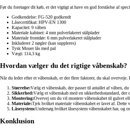
Før du foretager dit køb, er det vigtigt at have en god forståelse af spec
Godkendelse: FG-520 godkendt
Låsecertifikat: HPV-EN 1300
Kapacitet: 9 våben
Materiale kabinet: 4 mm pulverlakeret stålplader
Materiale frontdør: 6 mm pulverlakeret stålplader
Inkluderer 2 nøgler (kan suppleres)
Tysk Mouer lås med pal
Vægt: 114,3 kg
Hvordan vælger du det rigtige våbenskab?
Når du leder efter et våbenskab, er der flere faktorer, du skal overveje. 
Størrelse:
Vælg et våbenskab, der passer til antallet af våben, du
Sikkerhed:
Vælg et våbenskab med en sikkerhedsstandard, der op
Montering:
Overvej om du vil montere våbenskabet til gulvet el
Materiale:
Tjek hvilket materiale våbenskabet er lavet af. Dette 
Låsesystem:
Undersøg hvilket låsesystem våbenskabet har, og om
Konklusion