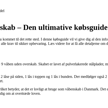
del
skab – Den ultimative købsguide
 kommet til det rette sted. I denne købsguide vil vi give dig al den info
lle krav til sikker opbevaring. Læs videre for at få alle detaljerne om d
re 9 våben uden overskab. Skabet er lavet af pulverlakerede stålplader, 
 låse på siden, 1 lås i toppen og 1 lås i bunden. Der medfølger også 2 
et.
t betyder, at det er lovligt at bruge som våbenskab i Danmark. Det er v
ig om at overtræde loven.