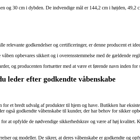
den og 30 cm i dybden. De indvendige mål er 144,2 cm i højden, 49,2 
lle relevante godkendelser og certificeringer, er denne producent et idee
ne våben opbevares sikkert og i overensstemmelse med de gældende regler
andarder, og producenten fortsætter med at være et førende navn inden fo
 du leder efter godkendte våbenskabe
 for et bredt udvalg af produkter til hjem og have. Butikken har eksister
er også godkendte våbenskabe til kunder, der har behov for sikker opb
for at opfylde de nødvendige sikkerhedskrav og være af høj kvalitet. K
relser og modeller. De sikrer, at deres våbenskabe er godkendte og opfy