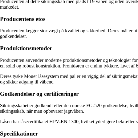
Producenten af dette sikringsskab med plads til 9 våben og uden overska
markedet.
Producentens etos
Producenten lægger stor vægt på kvalitet og sikkerhed. Deres mål er at 
godkendelser.
Produktionsmetoder
Producenten anvender moderne produktionsmetoder og teknologier for at s
en solid og robust konstruktion. Frontdøren er endnu tykkere, lavet af 
Deres tyske Mouer låsesystem med pal er en vigtig del af sikringsmekani
og sikker adgang til våbene.
Godkendelser og certificeringer
Sikringsskabet er godkendt efter den norske FG-520 godkendelse, hvilke
sikringsskab, når man opbevarer jagtvåben.
Låsen har låsecertifikatet HPV-EN 1300, hvilket yderligere bekræfter s
Specifikationer