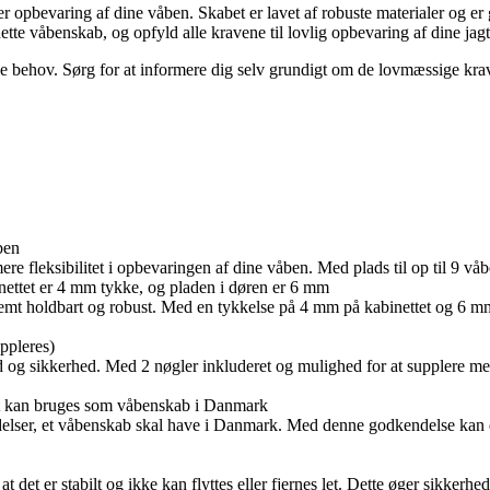
ker opbevaring af dine våben. Skabet er lavet af robuste materialer og
ette våbenskab, og opfyld alle kravene til lovlig opbevaring af dine jag
 dine behov. Sørg for at informere dig selv grundigt om de lovmæssige k
ben
ere fleksibilitet i opbevaringen af dine våben. Med plads til op til 9 
inettet er 4 mm tykke, og pladen i døren er 6 mm
remt holdbart og robust. Med en tykkelse på 4 mm på kabinettet og 6 m
ppleres)
d og sikkerhed. Med 2 nøgler inkluderet og mulighed for at supplere me
et kan bruges som våbenskab i Danmark
elser, et våbenskab skal have i Danmark. Med denne godkendelse kan d
t det er stabilt og ikke kan flyttes eller fjernes let. Dette øger sikkerh