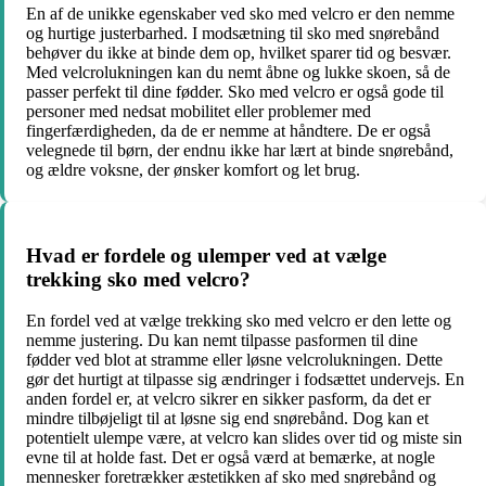
En af de unikke egenskaber ved sko med velcro er den nemme
og hurtige justerbarhed. I modsætning til sko med snørebånd
behøver du ikke at binde dem op, hvilket sparer tid og besvær.
Med velcrolukningen kan du nemt åbne og lukke skoen, så de
passer perfekt til dine fødder. Sko med velcro er også gode til
personer med nedsat mobilitet eller problemer med
fingerfærdigheden, da de er nemme at håndtere. De er også
velegnede til børn, der endnu ikke har lært at binde snørebånd,
og ældre voksne, der ønsker komfort og let brug.
Hvad er fordele og ulemper ved at vælge
trekking sko med velcro?
En fordel ved at vælge trekking sko med velcro er den lette og
nemme justering. Du kan nemt tilpasse pasformen til dine
fødder ved blot at stramme eller løsne velcrolukningen. Dette
gør det hurtigt at tilpasse sig ændringer i fodsættet undervejs. En
anden fordel er, at velcro sikrer en sikker pasform, da det er
mindre tilbøjeligt til at løsne sig end snørebånd. Dog kan et
potentielt ulempe være, at velcro kan slides over tid og miste sin
evne til at holde fast. Det er også værd at bemærke, at nogle
mennesker foretrækker æstetikken af sko med snørebånd og