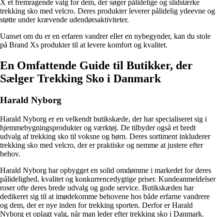
X et fremragende valg for dem, der søger pålidelige og slidstærke
trekking sko med velcro. Deres produkter leverer pålidelig ydeevne og
støtte under krævende udendørsaktiviteter.
Uanset om du er en erfaren vandrer eller en nybegynder, kan du stole
på Brand Xs produkter til at levere komfort og kvalitet.
En Omfattende Guide til Butikker, der
Sælger Trekking Sko i Danmark
Harald Nyborg
Harald Nyborg er en velkendt butikskæde, der har specialiseret sig i
hjemmebygningsprodukter og værktøj. De tilbyder også et bredt
udvalg af trekking sko til voksne og børn. Deres sortiment inkluderer
trekking sko med velcro, der er praktiske og nemme at justere efter
behov.
Harald Nyborg har opbygget en solid omdømme i markedet for deres
pålidelighed, kvalitet og konkurrencedygtige priser. Kundeanmeldelser
roser ofte deres brede udvalg og gode service. Butikskæden har
dedikeret sig til at imødekomme behovene hos både erfarne vandrere
og dem, der er nye inden for trekking sporten. Derfor er Harald
Nyborg et oplagt valg, når man leder efter trekking sko i Danmark.