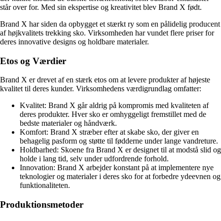
står over for. Med sin ekspertise og kreativitet blev Brand X født.
Brand X har siden da opbygget et stærkt ry som en pålidelig producent
af højkvalitets trekking sko. Virksomheden har vundet flere priser for
deres innovative designs og holdbare materialer.
Etos og Værdier
Brand X er drevet af en stærk etos om at levere produkter af højeste
kvalitet til deres kunder. Virksomhedens værdigrundlag omfatter:
Kvalitet: Brand X går aldrig på kompromis med kvaliteten af
deres produkter. Hver sko er omhyggeligt fremstillet med de
bedste materialer og håndværk.
Komfort: Brand X stræber efter at skabe sko, der giver en
behagelig pasform og støtte til fødderne under lange vandreture.
Holdbarhed: Skoene fra Brand X er designet til at modstå slid og
holde i lang tid, selv under udfordrende forhold.
Innovation: Brand X arbejder konstant på at implementere nye
teknologier og materialer i deres sko for at forbedre ydeevnen og
funktionaliteten.
Produktionsmetoder