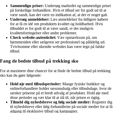
Sammenlign priser:
Undersøg markedet og sammenlign priser
på forskellige forhandlere. Hvis et tilbud ser for godt ud til at
være sandt, kan det være en indikation af, at der er noget galt.
Undersøg anmeldelser:
Læs anmeldelser fra tidligere købere
for at få en idé om produktets kvalitet og holdbarhed. Hvis
tilbuddet er for godt til at være sandt, er der muligvis
kvalitetsforringelser eller andre problemer.
Check website-autenticitet:
Vær opmærksom på, om
hjemmesiden eller sælgeren ser professionel og pålidelig ud.
Tvivlsomme eller ukendte websites kan være tegn på falske
tilbud.
Fang de bedste tilbud på trekking sko
For at maximere dine chancer for at finde de bedste tilbud på trekking
sko kan du gøre følgende:
Hold øje med tilbudsperioder:
Mange fysiske butikker og
onlineforhandlere holder sæsonudsalg eller tilbudsdage, hvor de
sænker priserne på et bredt udvalg af produkter. Hold øje med
disse perioder og vær klar til at slå til, når prisen er rigtig.
Tilmeld dig nyhedsbreve og følg sociale medier:
Registrer dig
til nyhedsbreve eller følg forhandlerne på sociale medier for at få
adgang til eksklusive tilbud og kampagner.