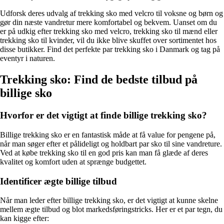
Udforsk deres udvalg af trekking sko med velcro til voksne og børn og
gør din næste vandretur mere komfortabel og bekvem. Uanset om du
er på udkig efter trekking sko med velcro, trekking sko til mænd eller
trekking sko til kvinder, vil du ikke blive skuffet over sortimentet hos
disse butikker. Find det perfekte par trekking sko i Danmark og tag på
eventyr i naturen.
Trekking sko: Find de bedste tilbud på
billige sko
Hvorfor er det vigtigt at finde billige trekking sko?
Billige trekking sko er en fantastisk måde at få value for pengene på,
når man søger efter et pålideligt og holdbart par sko til sine vandreture.
Ved at købe trekking sko til en god pris kan man få glæde af deres
kvalitet og komfort uden at sprænge budgettet.
Identificer ægte billige tilbud
Når man leder efter billige trekking sko, er det vigtigt at kunne skelne
mellem ægte tilbud og blot markedsføringstricks. Her er et par tegn, du
kan kigge efter: