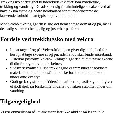
Trekkingsko er designet til udendørsaktiviteter som vandreture,
trekking og vandring. De adskiller sig fra almindelige sneakers ved at
have ekstra støtte og bedre holdbarhed for at imødekomme de
krævende forhold, man typisk oplever i naturen.
Med velcro-lukning gør disse sko det nemt at tage dem af og på, mens
de stadig sikrer en behagelig og justerbar pasform.
Fordele ved trekkingsko med velcro
Let at tage af og på: Velcro-lukningen giver dig mulighed for
hurtigt at tage skoene af og på, uden at du skal binde snørebånd.
Justerbar pasform: Velcro-lukningen gør det let at tilpasse skoene
til din fod og individuelle behov.
Slidstærk kvalitet: Disse trekkingsko er fremstillet af holdbare
materialer, der kan modstå de barske forhold, du kan møde
under dine eventyr.
Godt greb og stabilitet: Ydersålen af thermoplastisk gummi giver
et godt greb på forskellige underlag og sikrer stabilitet under din
vandring.
Tilgængelighed
Vi gør opmærksom på, at alle størrelser ikke altid er på lager i alle