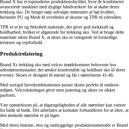
Brand X har et topmoderne produktionsfacilitet, hvor de kombinerer
avancerede maskiner med dygtige håndværkere for at skabe deres
trekking sko. De bruger nøje udvalgte materialer af høj kvalitet,
herunder PU og Mesh til overdelen af skoene og TPR til ydersålen.
TPR er et let og fleksibelt materiale, der giver god trækkraft og
holdbarhed, hvilket er afgørende for trekking sko. Ved at bruge dette
materiale sikrer Brand X, at deres sko er velegnede til forskellige
terræner og vejrforhold.
Produktrelatering
Brand Xs trekking sko med velcro imødekommer behovene hos
udendørsentusiaster, der ønsker komfortable og holdbare sko til deres
eventyr. Skoen er designet til mænd og fås i størrelserne 41-46.
Med sort/grå farvekombinationen passer skoen perfekt til outdoor-
miljøet. Velcrolukningen giver nem justering og sikrer en sikker
pasform.
Vær opmærksom på, at tilgængeligheden af alle størrelser kan variere
fra butik til butik. Det anbefales at kontakte forhandleren for at sikre, at
den ønskede størrelse er på lager.
Med deres historie, etos og omhyggelige produktionsmetoder er Brand