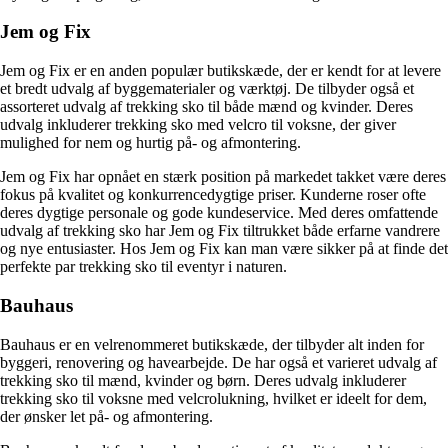
Jem og Fix
Jem og Fix er en anden populær butikskæde, der er kendt for at levere
et bredt udvalg af byggematerialer og værktøj. De tilbyder også et
assorteret udvalg af trekking sko til både mænd og kvinder. Deres
udvalg inkluderer trekking sko med velcro til voksne, der giver
mulighed for nem og hurtig på- og afmontering.
Jem og Fix har opnået en stærk position på markedet takket være deres
fokus på kvalitet og konkurrencedygtige priser. Kunderne roser ofte
deres dygtige personale og gode kundeservice. Med deres omfattende
udvalg af trekking sko har Jem og Fix tiltrukket både erfarne vandrere
og nye entusiaster. Hos Jem og Fix kan man være sikker på at finde det
perfekte par trekking sko til eventyr i naturen.
Bauhaus
Bauhaus er en velrenommeret butikskæde, der tilbyder alt inden for
byggeri, renovering og havearbejde. De har også et varieret udvalg af
trekking sko til mænd, kvinder og børn. Deres udvalg inkluderer
trekking sko til voksne med velcrolukning, hvilket er ideelt for dem,
der ønsker let på- og afmontering.