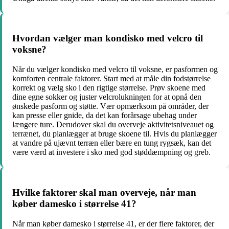
Hvordan vælger man kondisko med velcro til
voksne?
Når du vælger kondisko med velcro til voksne, er pasformen og
komforten centrale faktorer. Start med at måle din fodstørrelse
korrekt og vælg sko i den rigtige størrelse. Prøv skoene med
dine egne sokker og juster velcrolukningen for at opnå den
ønskede pasform og støtte. Vær opmærksom på områder, der
kan presse eller gnide, da det kan forårsage ubehag under
længere ture. Derudover skal du overveje aktivitetsniveauet og
terrænet, du planlægger at bruge skoene til. Hvis du planlægger
at vandre på ujævnt terræn eller bære en tung rygsæk, kan det
være værd at investere i sko med god støddæmpning og greb.
Hvilke faktorer skal man overveje, når man
køber damesko i størrelse 41?
Når man køber damesko i størrelse 41, er der flere faktorer, der