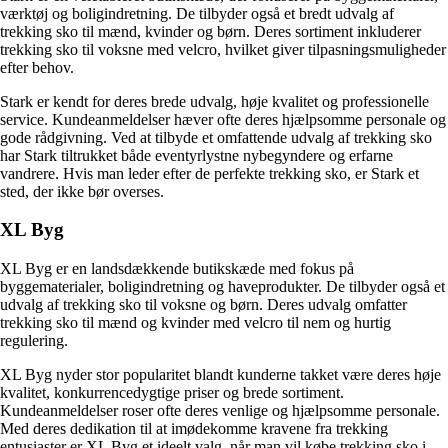
værktøj og boligindretning. De tilbyder også et bredt udvalg af
trekking sko til mænd, kvinder og børn. Deres sortiment inkluderer
trekking sko til voksne med velcro, hvilket giver tilpasningsmuligheder
efter behov.
Stark er kendt for deres brede udvalg, høje kvalitet og professionelle
service. Kundeanmeldelser hæver ofte deres hjælpsomme personale og
gode rådgivning. Ved at tilbyde et omfattende udvalg af trekking sko
har Stark tiltrukket både eventyrlystne nybegyndere og erfarne
vandrere. Hvis man leder efter de perfekte trekking sko, er Stark et
sted, der ikke bør overses.
XL Byg
XL Byg er en landsdækkende butikskæde med fokus på
byggematerialer, boligindretning og haveprodukter. De tilbyder også et
udvalg af trekking sko til voksne og børn. Deres udvalg omfatter
trekking sko til mænd og kvinder med velcro til nem og hurtig
regulering.
XL Byg nyder stor popularitet blandt kunderne takket være deres høje
kvalitet, konkurrencedygtige priser og brede sortiment.
Kundeanmeldelser roser ofte deres venlige og hjælpsomme personale.
Med deres dedikation til at imødekomme kravene fra trekking
entusiaster er XL Byg et ideelt valg, når man vil købe trekking sko i