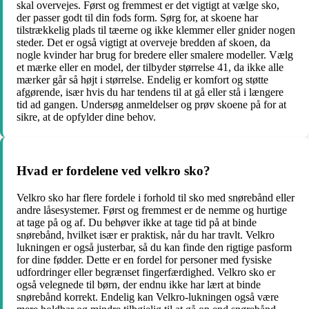
skal overvejes. Først og fremmest er det vigtigt at vælge sko,
der passer godt til din fods form. Sørg for, at skoene har
tilstrækkelig plads til tæerne og ikke klemmer eller gnider nogen
steder. Det er også vigtigt at overveje bredden af skoen, da
nogle kvinder har brug for bredere eller smalere modeller. Vælg
et mærke eller en model, der tilbyder størrelse 41, da ikke alle
mærker går så højt i størrelse. Endelig er komfort og støtte
afgørende, især hvis du har tendens til at gå eller stå i længere
tid ad gangen. Undersøg anmeldelser og prøv skoene på for at
sikre, at de opfylder dine behov.
Hvad er fordelene ved velkro sko?
Velkro sko har flere fordele i forhold til sko med snørebånd eller
andre låsesystemer. Først og fremmest er de nemme og hurtige
at tage på og af. Du behøver ikke at tage tid på at binde
snørebånd, hvilket især er praktisk, når du har travlt. Velkro
lukningen er også justerbar, så du kan finde den rigtige pasform
for dine fødder. Dette er en fordel for personer med fysiske
udfordringer eller begrænset fingerfærdighed. Velkro sko er
også velegnede til børn, der endnu ikke har lært at binde
snørebånd korrekt. Endelig kan Velkro-lukningen også være