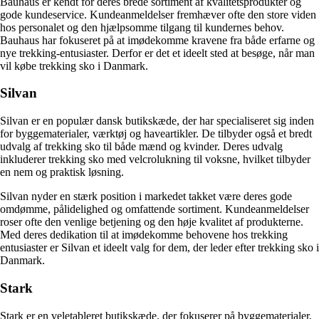
Bauhaus er kendt for deres brede sortiment af kvalitetsprodukter og
gode kundeservice. Kundeanmeldelser fremhæver ofte den store viden
hos personalet og den hjælpsomme tilgang til kundernes behov.
Bauhaus har fokuseret på at imødekomme kravene fra både erfarne og
nye trekking-entusiaster. Derfor er det et ideelt sted at besøge, når man
vil købe trekking sko i Danmark.
Silvan
Silvan er en populær dansk butikskæde, der har specialiseret sig inden
for byggematerialer, værktøj og haveartikler. De tilbyder også et bredt
udvalg af trekking sko til både mænd og kvinder. Deres udvalg
inkluderer trekking sko med velcrolukning til voksne, hvilket tilbyder
en nem og praktisk løsning.
Silvan nyder en stærk position i markedet takket være deres gode
omdømme, pålidelighed og omfattende sortiment. Kundeanmeldelser
roser ofte den venlige betjening og den høje kvalitet af produkterne.
Med deres dedikation til at imødekomme behovene hos trekking
entusiaster er Silvan et ideelt valg for dem, der leder efter trekking sko i
Danmark.
Stark
Stark er en veletableret butikskæde, der fokuserer på byggematerialer,