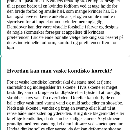
primært i pasformen. Kvinders trekking sko er typisk designet
til at passe bedre til en kvindes fodform ved at tage højde for
den brede forfod og smalle hæl, som mange kvinder har. De
kan også have en lavere ankelmansjet og en smule mindre i
størrelsen for at imødekomme kvinder mere nøjagtigt.
Derudover kan der være visuelle forskelle i farver og designs,
da nogle skomærker forsøger at appellere til kvinders
præferencer. I sidste ende bør alle vælge trekking sko baseret på
deres individuelle fodform, komfort og præferencer frem for
køn.
Hvordan kan man vaske kondisko korrekt?
For at vaske kondisko korrekt skal du starte med at fjerne
snørebånd og indlægssåler fra skoene. Hvis skoene er meget
beskidte, kan du bruge en tandbørste eller børste til at forsigtigt
skrubbe snavs væk fra overfladen. Derefter kan du fylde en
balje eller vask med varmt vand og mild sæbe eller en skosæbe.
Nedsænk skoene i vandet og brug en svamp eller klud til at
rense både indersiden og ydersiden. Brug ikke blegemiddel eller
kræftige kemikalier, da de kan beskadige skoene. Skyl skoene
grundigt med rent vand og lad dem lufttørre ved stuetemperatur.
Undgå direkte sollys eller varme, da det kan deformere skoene.