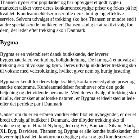
Thansen nyder stor popularitet og har opbygget et godt rygte i
markedet takket være deres konkurrencedygtige priser og fokus på høj
kvalitet. Kundeanmeldelser roser ofte deres hurtige og effektive
service. Selvom udvalget af trekking sko hos Thansen er mindre end i
andre specialiserede butikker, er Thansen stadig et attraktivt valg for
dem, der leder efter trekking sko i Danmark.
Bygma
Bygma er en veletableret dansk butikskæde, der leverer
byggematerialer, værktøj og boligindretning. De har også et udvalg af
trekking sko til voksne og børn. Deres udvalg inkluderer trekking sko
til voksne med velcrolukning, hvilket giver nem og hurtig justering.
Bygma er kendt for deres høje kvalitet, konkurrencedygtige priser og
stærke omdømme. Kundeanmeldelser fremhæver ofte den gode
betjening og det vidende personale. Med deres udvalg af trekking sko
til alle, der ønsker at udforske naturen, er Bygma et ideelt sted at lede
efter det perfekte par i Danmark.
Uanset om du er en erfaren vandrer eller blot en nybegynder, er der et
bredt udvalg af butikker i Danmark, der tilbyder trekking sko til
voksne og børn. Harald Nyborg, Jem og Fix, Bauhaus, Silvan, Stark,
XL Byg, Davidsen, Thansen og Bygma er alle kendte butikskæder, der
leverer høj kvalitet, konkurrencedygtige priser og god kundeservice.