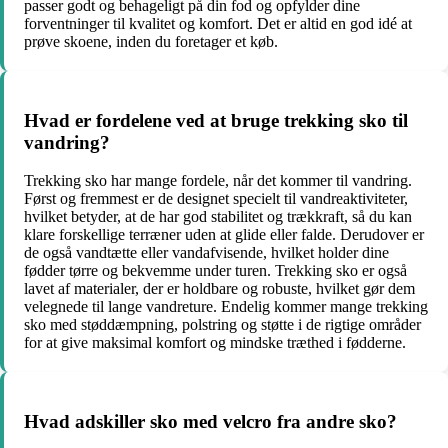
passer godt og behageligt på din fod og opfylder dine
forventninger til kvalitet og komfort. Det er altid en god idé at
prøve skoene, inden du foretager et køb.
Hvad er fordelene ved at bruge trekking sko til
vandring?
Trekking sko har mange fordele, når det kommer til vandring.
Først og fremmest er de designet specielt til vandreaktiviteter,
hvilket betyder, at de har god stabilitet og trækkraft, så du kan
klare forskellige terræner uden at glide eller falde. Derudover er
de også vandtætte eller vandafvisende, hvilket holder dine
fødder tørre og bekvemme under turen. Trekking sko er også
lavet af materialer, der er holdbare og robuste, hvilket gør dem
velegnede til lange vandreture. Endelig kommer mange trekking
sko med støddæmpning, polstring og støtte i de rigtige områder
for at give maksimal komfort og mindske træthed i fødderne.
Hvad adskiller sko med velcro fra andre sko?