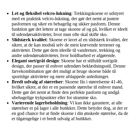
Let og fleksibel velcro-lukning
: Trekkingskoene er udstyret
med en praktisk velcro-lukning, der gør det nemt at justere
pasformen og sikre en behagelig og sikker pasform. Denne
funktion gør det lettere at tage skoene af og på, hvilket er ideelt
til udendørsaktiviteter, hvor man ofte skal skifte sko.
Slidstærk kvalitet
: Skoene er lavet af en slidstærk kvalitet, der
sikrer, at de kan modstå selv de mest krævende terræner og
aktiviteter. Dette gør dem ideelle til vandreture, trekking og
andre udendørsaktiviteter, hvor holdbarhed er afgørende.
Elegant sort/gråt design
: Skoene har et stilfuldt sort/gråt
design, der passer til enhver udendørs beklædningsstil. Denne
farvekombination gør det muligt at bruge skoene både til
sportslige aktiviteter og mere afslappede anledninger.
Bredt udvalg af størrelser
: Skoene fås i størrelserne 41-46,
hvilket sikrer, at der er en passende størrelse til enhver mand.
Dette gør det nemt at finde den perfekte pasform og undgå
ubehagelige trykpunkter eller for stramme sko.
Varierende lagerbeholdning
: Vi kan ikke garantere, at alle
størrelser er på lager i alle butikker. Dette betyder dog, at der er
en god chance for at finde skoene i din ønskede størrelse, da de
er tilgængelige i et bredt udvalg af butikker.