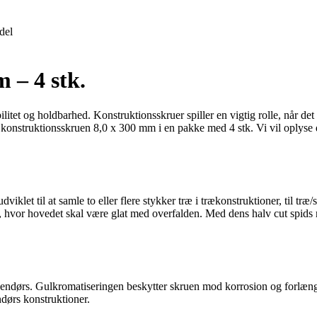
del
 – 4 stk.
litet og holdbarhed. Konstruktionsskruer spiller en vigtig rolle, når det k
over konstruktionsskruen 8,0 x 300 mm i en pakke med 4 stk. Vi vil oplys
klet til at samle to eller flere stykker træ i trækonstruktioner, til tr
oner, hvor hovedet skal være glat med overfalden. Med dens halv cut spids
dendørs. Gulkromatiseringen beskytter skruen mod korrosion og forlænger
ndørs konstruktioner.