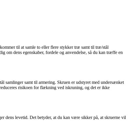
ommer til at samle to eller flere stykker træ samt til træ/stål
e dig om dens egenskaber, fordele og anvendelse, så du kan træffe en
æ/stål samlinger samt til armering. Skruen er udstyret med undersænket
 reduceres risikoen for flækning ved iskruning, og det er ikke
 dens levetid. Det betyder, at du kan være sikker på, at skruerne vil