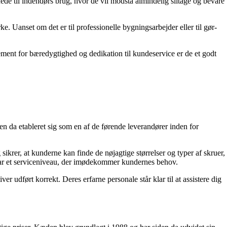
de til indendørs brug, hvor de vil modstå almindelig slitage og bevare
. Uanset om det er til professionelle bygningsarbejder eller til gør-
ement for bæredygtighed og dedikation til kundeservice er de et godt
n da etableret sig som en af de førende leverandører inden for
rer, at kunderne kan finde de nøjagtige størrelser og typer af skruer,
 har et serviceniveau, der imødekommer kundernes behov.
er udført korrekt. Deres erfarne personale står klar til at assistere dig