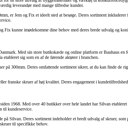
or sit store udvalg af byggematerialer og værktøj til konkurrencedygti
oværdig leverandør med mange tilfredse kunder.
, er Jem og Fix et ideelt sted at besøge. Deres sortiment inkluderer f
rvice.
em og Fix kunne imødekomme dine behov med deres brede udvalg og konk
Danmark. Med sin store butikskæde og online platform er Bauhaus en for
 etableret sig som en af de førende aktører i branchen.
på 300mm. Deres omfattende sortiment sikrer, at du kan finde de rigtige
eller franske skruer af høj kvalitet. Deres engagement i kundetilfredshe
iden 1968. Med over 40 butikker over hele landet har Silvan etableret 
n til kundeservice.
på Silvan. Deres sortiment indeholder et bredt udvalg af skruer, som p
skruer til specifikke behov.