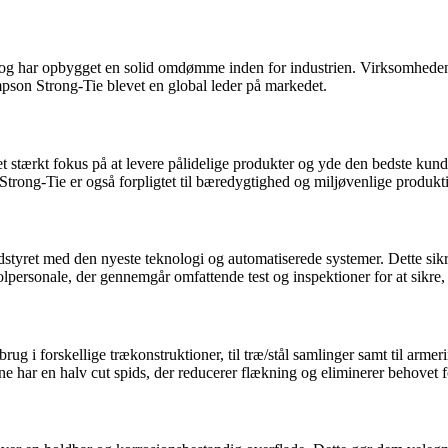
g har opbygget en solid omdømme inden for industrien. Virksomheden bl
impson Strong-Tie blevet en global leder på markedet.
 stærkt fokus på at levere pålidelige produkter og yde den bedste kunde
Strong-Tie er også forpligtet til bæredygtighed og miljøvenlige produk
udstyret med den nyeste teknologi og automatiserede systemer. Dette sikr
lpersonale, der gennemgår omfattende test og inspektioner for at sikre, 
brug i forskellige trækonstruktioner, til træ/stål samlinger samt til arm
rne har en halv cut spids, der reducerer flækning og eliminerer behovet f