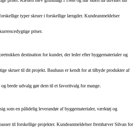
ge priser. Kæden blev grundlagt i 1988 og har siden da udvidet sin
orskellige typer skruer i forskellige længder. Kundeanmeldelser
urrencedygtige priser.
etrukken destination for kunder, der leder efter byggematerialer og
 skruer til dit projekt. Bauhaus er kendt for at tilbyde produkter af
d og brede udvalg gør dem til et favoritvalg for mange.
sig som en pålidelig leverandør af byggematerialer, værktøj og
asser til forskellige projekter. Kundeanmeldelser fremhæver Silvan for