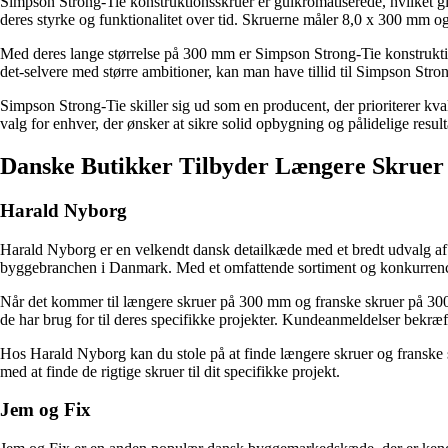
Simpson Strong-Tie konstruktionsskruer er gulkromatiserede, hvilket gi
deres styrke og funktionalitet over tid. Skruerne måler 8,0 x 300 mm og
Med deres lange størrelse på 300 mm er Simpson Strong-Tie konstruktionss
det-selvere med større ambitioner, kan man have tillid til Simpson Strong
Simpson Strong-Tie skiller sig ud som en producent, der prioriterer kv
valg for enhver, der ønsker at sikre solid opbygning og pålidelige result
Danske Butikker Tilbyder Længere Skrue
Harald Nyborg
Harald Nyborg er en velkendt dansk detailkæde med et bredt udvalg af 
byggebranchen i Danmark. Med et omfattende sortiment og konkurrenc
Når det kommer til længere skruer på 300 mm og franske skruer på 300mm
de har brug for til deres specifikke projekter. Kundeanmeldelser bekræ
Hos Harald Nyborg kan du stole på at finde længere skruer og franske skru
med at finde de rigtige skruer til dit specifikke projekt.
Jem og Fix