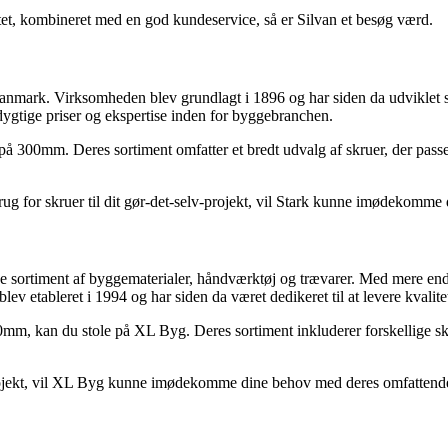
itet, kombineret med en god kundeservice, så er Silvan et besøg værd.
 Danmark. Virksomheden blev grundlagt i 1896 og har siden da udviklet s
dygtige priser og ekspertise inden for byggebranchen.
 300mm. Deres sortiment omfatter et bredt udvalg af skruer, der passer
rug for skruer til dit gør-det-selv-projekt, vil Stark kunne imødekomm
 sortiment af byggematerialer, håndværktøj og trævarer. Med mere end 
ev etableret i 1994 og har siden da været dedikeret til at levere kvali
mm, kan du stole på XL Byg. Deres sortiment inkluderer forskellige sk
 projekt, vil XL Byg kunne imødekomme dine behov med deres omfattende