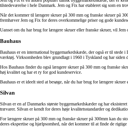
Jem og Fix er en anden populær dansk byggemarkedskæde, der er kendt f
tilstedeværelse i hele Danmark. Jem og Fix har etableret sig som en tr
Når det kommer til længere skruer på 300 mm og franske skruer på 300mm
fremhæver Jem og Fix for deres overkommelige priser og gode kundese
Uanset om du har brug for længere skruer eller franske skruer, vil J
Bauhaus
Bauhaus er en international byggemarkedskæde, der også er til stede i 
værktøj. Virksomheden blev grundlagt i 1960 i Tyskland og har siden da
Hos Bauhaus finder du også længere skruer på 300 mm og franske skruer 
høj kvalitet og har et ry for god kundeservice.
Bauhaus er et ideelt sted at besøge, når du har brug for længere skruer 
Silvan
Silvan er en af Danmarks største byggemarkedskæder og har eksisteret s
trævarer. Silvan er kendt for deres høje kvalitetsstandarder og dedikatio
For længere skruer på 300 mm og franske skruer på 300mm kan du stole 
deres ekspertise og hjælpsomhed, når det kommer til at finde de rigtige 