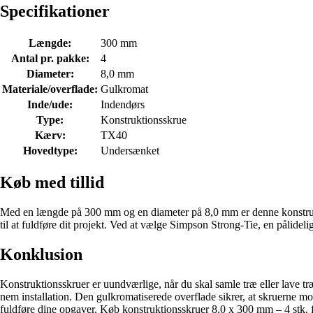
Specifikationer
Længde:
300 mm
Antal pr. pakke:
4
Diameter:
8,0 mm
Materiale/overflade:
Gulkromat
Inde/ude:
Indendørs
Type:
Konstruktionsskrue
Kærv:
TX40
Hovedtype:
Undersænket
Køb med tillid
Med en længde på 300 mm og en diameter på 8,0 mm er denne konstruktion
til at fuldføre dit projekt. Ved at vælge Simpson Strong-Tie, en pålidel
Konklusion
Konstruktionsskruer er uundværlige, når du skal samle træ eller lave t
nem installation. Den gulkromatiserede overflade sikrer, at skruerne mo
fuldføre dine opgaver. Køb konstruktionsskruer 8,0 x 300 mm – 4 stk. fr