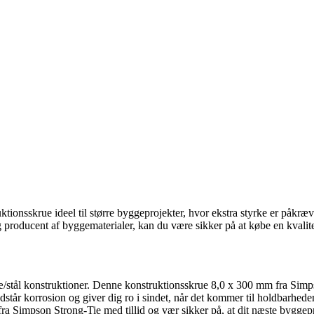
sskrue ideel til større byggeprojekter, hvor ekstra styrke er påkrævet
ig producent af byggematerialer, kan du være sikker på at købe en kvalite
ræ/stål konstruktioner. Denne konstruktionsskrue 8,0 x 300 mm fra Simp
dstår korrosion og giver dig ro i sindet, når det kommer til holdbarhede
a Simpson Strong-Tie med tillid og vær sikker på, at dit næste byggepro