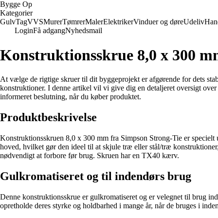
Bygge Op
Kategorier
Gulv
Tag
VVS
Murer
Tømrer
Maler
Elektriker
Vinduer og døre
Udeliv
Han
Login
Få adgang
Nyhedsmail
Konstruktionsskrue 8,0 x 300 mm
At vælge de rigtige skruer til dit byggeprojekt er afgørende for dets stabi
konstruktioner. I denne artikel vil vi give dig en detaljeret oversigt 
informeret beslutning, når du køber produktet.
Produktbeskrivelse
Konstruktionsskruen 8,0 x 300 mm fra Simpson Strong-Tie er specielt udvi
hoved, hvilket gør den ideel til at skjule træ eller stål/træ konstrukti
nødvendigt at forbore før brug. Skruen har en TX40 kærv.
Gulkromatiseret og til indendørs brug
Denne konstruktionsskrue er gulkromatiseret og er velegnet til brug in
opretholde deres styrke og holdbarhed i mange år, når de bruges i inde