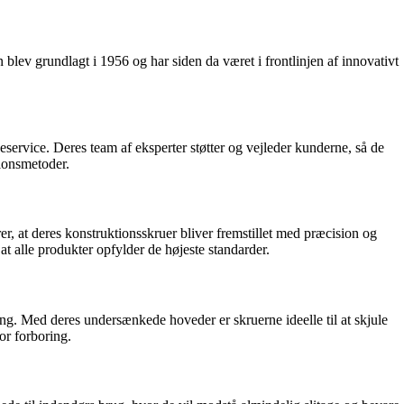
ev grundlagt i 1956 og har siden da været i frontlinjen af innovativt
service. Deres team af eksperter støtter og vejleder kunderne, så de
tionsmetoder.
er, at deres konstruktionsskruer bliver fremstillet med præcision og
at alle produkter opfylder de højeste standarder.
ering. Med deres undersænkede hoveder er skruerne ideelle til at skjule
or forboring.