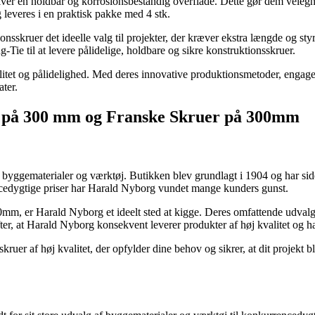
ver en holdbar og korrosionsbestandig overflade. Dette gør dem velegne
 leveres i en praktisk pakke med 4 stk.
kruer det ideelle valg til projekter, der kræver ekstra længde og styrke
-Tie til at levere pålidelige, holdbare og sikre konstruktionsskruer.
alitet og pålidelighed. Med deres innovative produktionsmetoder, engag
ater.
r på 300 mm og Franske Skruer på 300mm
byggematerialer og værktøj. Butikken blev grundlagt i 1904 og har side
edygtige priser har Harald Nyborg vundet mange kunders gunst.
, er Harald Nyborg et ideelt sted at kigge. Deres omfattende udvalg sik
fter, at Harald Nyborg konsekvent leverer produkter af høj kvalitet og
er af høj kvalitet, der opfylder dine behov og sikrer, at dit projekt bliv