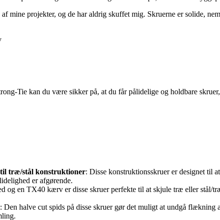
 af mine projekter, og de har aldrig skuffet mig. Skruerne er solide, ne
v
g-Tie kan du være sikker på, at du får pålidelige og holdbare skruer, de
 til træ/stål konstruktioner
: Disse konstruktionsskruer er designet til a
ålidelighed er afgørende.
og en TX40 kærv er disse skruer perfekte til at skjule træ eller stål/træ
: Den halve cut spids på disse skruer gør det muligt at undgå flækning 
mling.