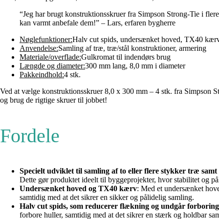
“Jeg har brugt konstruktionsskruer fra Simpson Strong-Tie i flere
kan varmt anbefale dem!” – Lars, erfaren bygherre
Nøglefunktioner:
Halv cut spids, undersænket hoved, TX40 kær
Anvendelse:
Samling af træ, træ/stål konstruktioner, armering
Materiale/overflade:
Gulkromat til indendørs brug
Længde og diameter:
300 mm lang, 8,0 mm i diameter
Pakkeindhold:
4 stk.
Ved at vælge konstruktionsskruer 8,0 x 300 mm – 4 stk. fra Simpson Stron
og brug de rigtige skruer til jobbet!
Fordele
Specielt udviklet til samling af to eller flere stykker træ samt
Dette gør produktet ideelt til byggeprojekter, hvor stabilitet og p
Undersænket hoved og TX40 kærv
: Med et undersænket hoved 
samtidig med at det sikrer en sikker og pålidelig samling.
Halv cut spids, som reducerer flækning og undgår forboring
forbore huller, samtidig med at det sikrer en stærk og holdbar sa