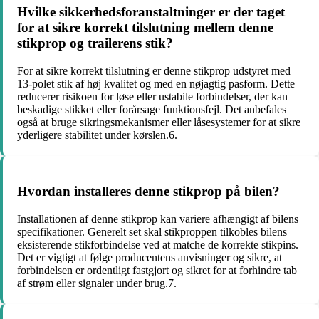
Hvilke sikkerhedsforanstaltninger er der taget
for at sikre korrekt tilslutning mellem denne
stikprop og trailerens stik?
For at sikre korrekt tilslutning er denne stikprop udstyret med
13-polet stik af høj kvalitet og med en nøjagtig pasform. Dette
reducerer risikoen for løse eller ustabile forbindelser, der kan
beskadige stikket eller forårsage funktionsfejl. Det anbefales
også at bruge sikringsmekanismer eller låsesystemer for at sikre
yderligere stabilitet under kørslen.6.
Hvordan installeres denne stikprop på bilen?
Installationen af denne stikprop kan variere afhængigt af bilens
specifikationer. Generelt set skal stikproppen tilkobles bilens
eksisterende stikforbindelse ved at matche de korrekte stikpins.
Det er vigtigt at følge producentens anvisninger og sikre, at
forbindelsen er ordentligt fastgjort og sikret for at forhindre tab
af strøm eller signaler under brug.7.