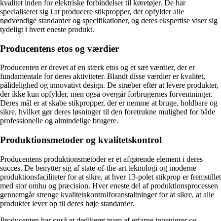
kvalitet inden for elektriske forbindelser til køretøjer. De har
specialiseret sig i at producere stikpropper, der opfylder alle
nødvendige standarder og specifikationer, og deres ekspertise viser sig
tydeligt i hvert eneste produkt.
Producentens etos og værdier
Producenten er drevet af en stærk etos og et sæt værdier, der er
fundamentale for deres aktiviteter. Blandt disse værdier er kvalitet,
pålidelighed og innovativt design. De stræber efter at levere produkter,
der ikke kun opfylder, men også overgår forbrugernes forventninger.
Deres mål er at skabe stikpropper, der er nemme at bruge, holdbare og
sikre, hvilket gør deres løsninger til den foretrukne mulighed for både
professionelle og almindelige brugere.
Produktionsmetoder og kvalitetskontrol
Producentens produktionsmetoder er et afgørende element i deres
succes. De benytter sig af state-of-the-art teknologi og moderne
produktionsfaciliteter for at sikre, at hver 13-polet stikprop er fremstillet
med stor omhu og præcision. Hver eneste del af produktionsprocessen
gennemgår strenge kvalitetskontrolforanstaltninger for at sikre, at alle
produkter lever op til deres høje standarder.
Producenten har også et dedikeret team af erfarne ingeniører og