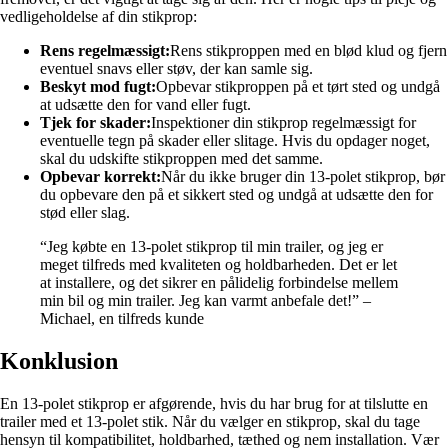
vedligeholdelse af din stikprop:
Rens regelmæssigt:
Rens stikproppen med en blød klud og fjern
eventuel snavs eller støv, der kan samle sig.
Beskyt mod fugt:
Opbevar stikproppen på et tørt sted og undgå
at udsætte den for vand eller fugt.
Tjek for skader:
Inspektioner din stikprop regelmæssigt for
eventuelle tegn på skader eller slitage. Hvis du opdager noget,
skal du udskifte stikproppen med det samme.
Opbevar korrekt:
Når du ikke bruger din 13-polet stikprop, bør
du opbevare den på et sikkert sted og undgå at udsætte den for
stød eller slag.
“Jeg købte en 13-polet stikprop til min trailer, og jeg er
meget tilfreds med kvaliteten og holdbarheden. Det er let
at installere, og det sikrer en pålidelig forbindelse mellem
min bil og min trailer. Jeg kan varmt anbefale det!” –
Michael, en tilfreds kunde
Konklusion
En 13-polet stikprop er afgørende, hvis du har brug for at tilslutte en
trailer med et 13-polet stik. Når du vælger en stikprop, skal du tage
hensyn til kompatibilitet, holdbarhed, tæthed og nem installation. Vær