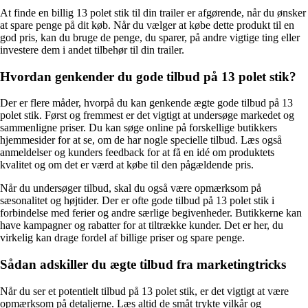
At finde en billig 13 polet stik til din trailer er afgørende, når du ønsker
at spare penge på dit køb. Når du vælger at købe dette produkt til en
god pris, kan du bruge de penge, du sparer, på andre vigtige ting eller
investere dem i andet tilbehør til din trailer.
Hvordan genkender du gode tilbud på 13 polet stik?
Der er flere måder, hvorpå du kan genkende ægte gode tilbud på 13
polet stik. Først og fremmest er det vigtigt at undersøge markedet og
sammenligne priser. Du kan søge online på forskellige butikkers
hjemmesider for at se, om de har nogle specielle tilbud. Læs også
anmeldelser og kunders feedback for at få en idé om produktets
kvalitet og om det er værd at købe til den pågældende pris.
Når du undersøger tilbud, skal du også være opmærksom på
sæsonalitet og højtider. Der er ofte gode tilbud på 13 polet stik i
forbindelse med ferier og andre særlige begivenheder. Butikkerne kan
have kampagner og rabatter for at tiltrække kunder. Det er her, du
virkelig kan drage fordel af billige priser og spare penge.
Sådan adskiller du ægte tilbud fra marketingtricks
Når du ser et potentielt tilbud på 13 polet stik, er det vigtigt at være
opmærksom på detaljerne. Læs altid de småt trykte vilkår og