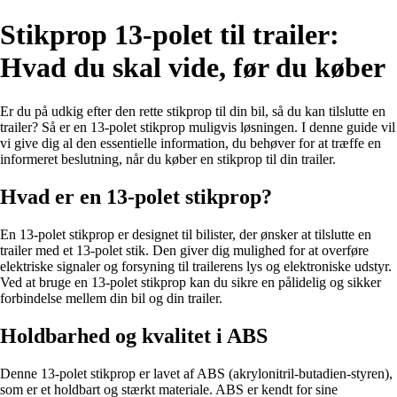
Stikprop 13-polet til trailer:
Hvad du skal vide, før du køber
Er du på udkig efter den rette stikprop til din bil, så du kan tilslutte en
trailer? Så er en 13-polet stikprop muligvis løsningen. I denne guide vil
vi give dig al den essentielle information, du behøver for at træffe en
informeret beslutning, når du køber en stikprop til din trailer.
Hvad er en 13-polet stikprop?
En 13-polet stikprop er designet til bilister, der ønsker at tilslutte en
trailer med et 13-polet stik. Den giver dig mulighed for at overføre
elektriske signaler og forsyning til trailerens lys og elektroniske udstyr.
Ved at bruge en 13-polet stikprop kan du sikre en pålidelig og sikker
forbindelse mellem din bil og din trailer.
Holdbarhed og kvalitet i ABS
Denne 13-polet stikprop er lavet af ABS (akrylonitril-butadien-styren),
som er et holdbart og stærkt materiale. ABS er kendt for sine