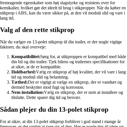
fremragende egenskaber som høj slagstyrke og resistens over for
kemikalier, hvilket gør det ideelt til brug i stikpropper. Når du køber en
stikprop i ABS, kan du være sikker på, at den vil modstå slid og vare i
lang tid.
Valg af den rette stikprop
Når du vælger en 13-polet stikprop til din trailer, er der nogle vigtige
faktorer, du skal overveje:
Kompatibilitet:
Sørg for, at stikproppen er kompatibel med både
din bil og din trailer. Tjek bilens og trailernes specifikationer for
at sikre, at de er kompatible.
Holdbarhed:
Vælg en stikprop af høj kvalitet, der vil vare i lang
tid og modstå slid og belastning.
Tæthed:
Det er vigtigt at vælge en stikprop, der er vandtæt og
dermed beskytter mod fugt og korrosion.
Nem installation:
Vælg en stikprop, der er nem at installere og
tilslutte. Dette sparer dig tid og besvær.
Sådan plejer du din 13-polet stikprop
For at sikre, at din 13-polet stikprop forbliver i god stand i mange år
fremover, er det vigtigt at tage sig af den. Her er nogle tips til pleje og