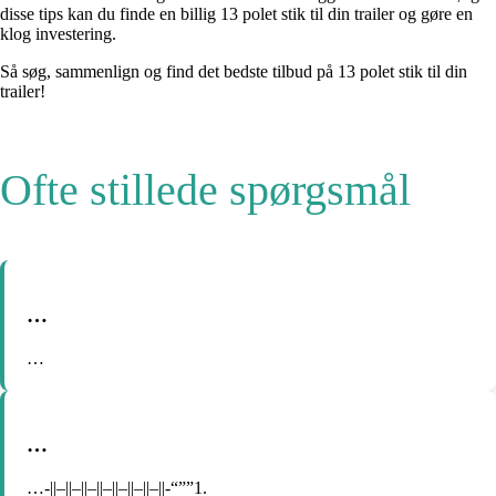
disse tips kan du finde en billig 13 polet stik til din trailer og gøre en
klog investering.
Så søg, sammenlign og find det bedste tilbud på 13 polet stik til din
trailer!
Ofte stillede spørgsmål
…
…
…
…-||–||–||–||–||–||–||–||-“””1.