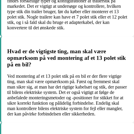
findes forskellige typer og konfigurationer af trailerstik på
markedet. Det er vigtigt at undersøge og kontrollere, hvilken
type stik din trailer bruger, før du køber eller monterer et 13
polet stik. Nogle trailere kan have et 7 polet stik eller et 12 polet
stik, og i så fald skal du bruge et adapterkabel, der kan
konvertere til det ønskede stik.
Hvad er de vigtigste ting, man skal være
opmærksom på ved montering af et 13 polet stik
på en bil?
Ved montering af et 13 polet stik på en bil er der flere vigtige
ting, man skal være opmærksom på. Først og fremmest skal
man sikre sig, at man har det rigtige kabelsæt og stik, der passer
til bilens elektriske system. Det er også vigtigt at følge de
anbefalede monteringsmetoder og -positioner for stikket for at
sikre korrekt funktion og pålidelig forbindelse. Endelig skal
man kontrollere bilens elektriske system for fejl eller mangler,
der kan påvirke forbindelsen eller sikkerheden.