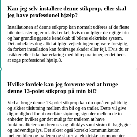
Kan jeg selv installere denne stikprop, eller skal
jeg have professionel hjælp?
Installationen af denne stikprop kan normalt udføres af de fleste
bilentusiaster og er relativt enkel, hvis man følger de rigtige trin
og har grundlæggende kendskab til bilens elektriske system.
Det anbefales dog altid at følge vejledningen og være forsigtig,
da forkert installation kan forårsage skader eller fejl. Hvis du er
usikker eller ikke har erfaring med bilreparationer, er det bedst
at søge professionel hjælp.8.
Hvilke fordele kan jeg forvente ved at bruge
denne 13-polet stikprop på min bil?
Ved at bruge denne 13-polet stikprop kan du opnå en pålidelig
og sikker tilslutning mellem din bil og en trailer. Dette vil give
dig mulighed for at overføre strøm og signaler mellem de to
enheder, hvilket gør det muligt for traileren at have
funktionaliteter som bremse- og blinklys samt strøm til baglygter
og indvendige lys. Det sikrer også korrekt kommunikation
mellem bilen og traileren og sikrer, at elektriske komponenter