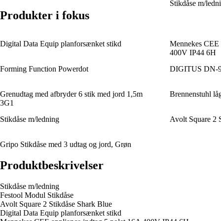
Stikdåse m/ledn
Produkter i fokus
Digital Data Equip planforsænket stikd
Mennekes CEE ap
400V IP44 6H
Forming Function Powerdot
DIGITUS DN-900
Grenudtag med afbryder 6 stik med jord 1,5m
Brennenstuhl låg 
3G1
Stikdåse m/ledning
Avolt Square 2 
Gripo Stikdåse med 3 udtag og jord, Grøn
Produktbeskrivelser
Stikdåse m/ledning
Festool Modul Stikdåse
Avolt Square 2 Stikdåse Shark Blue
Digital Data Equip planforsænket stikd