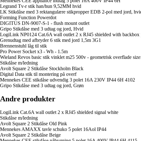
Mennekes CEE appliance indtag 5 polet 16A 400V IP44 6H
Legrand Tv-r stik han/hun 9,52MM hvid
LK Stikdåse med 3 rektangulære stikpropper EDB 2-pol med jord, hvi
Forming Function Powerdot
DIGITUS DN-9007-S-1 - flush mount outlet
Gripo Stikdåse med 3 udtag og jord, Hvid
LogiLink NP0124 Cat.6A wall outlet 2 x RJ45 shielded with backbox 
Grenudtag med afbryder 6 stik med jord 1,5m 3G1
Brennenstuhl låg til stik
Pro Power Socket x3 - Wh - 1.5m
Wieland Revos basic stik vinklet m25 500v - geometrisk overflade size
Stikdåse m/ledning
Avolt Square 2 Stikdåse Stockholm Black
Digital Data stik til montering på overf
Mennekes CEE stikdåse udvendig 3 polet 16A 230V IP44 6H 4102
Gripo Stikdåse med 3 udtag og jord, Grøn
Andre produkter
LogiLink Cat.6A wall outlet 2 x RJ45 shielded signal white
Stikdåse m/ledning
Avolt Square 2 Stikdåse Old Pink
Mennekes AMAXX tavle schuko 5 polet 16Aol IP44
Avolt Square 2 Stikdåse Beige
Mennekes CEE stikdåse påbygning 5 polet 16A 400V IP44 6H 4115