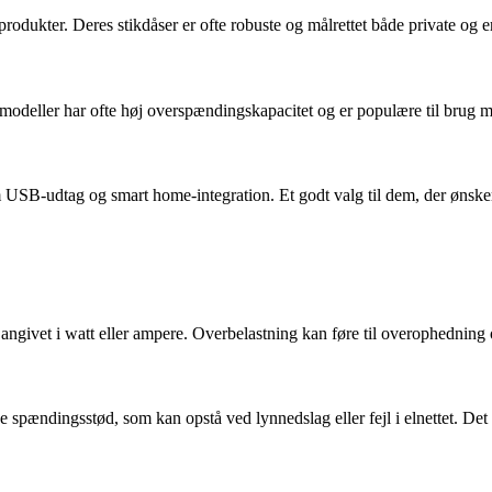
sprodukter. Deres stikdåser er ofte robuste og målrettet både private og 
es modeller har ofte høj overspændingskapacitet og er populære til bru
B-udtag og smart home-integration. Et godt valg til dem, der ønsker fun
angivet i watt eller ampere. Overbelastning kan føre til overophedning 
 spændingsstød, som kan opstå ved lynnedslag eller fejl i elnettet. Det 