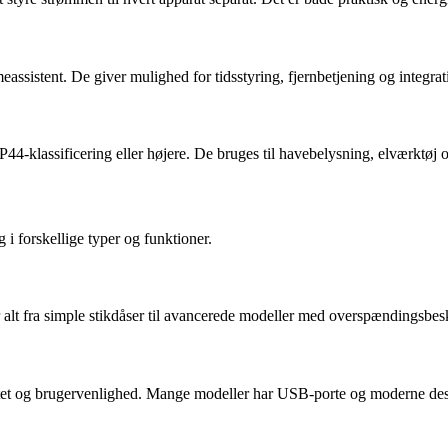
mmeassistent. De giver mulighed for tidsstyring, fjernbetjening og integ
IP44-klassificering eller højere. De bruges til havebelysning, elværktøj 
g i forskellige typer og funktioner.
r alt fra simple stikdåser til avancerede modeller med overspændingsbesk
tet og brugervenlighed. Mange modeller har USB-porte og moderne desig