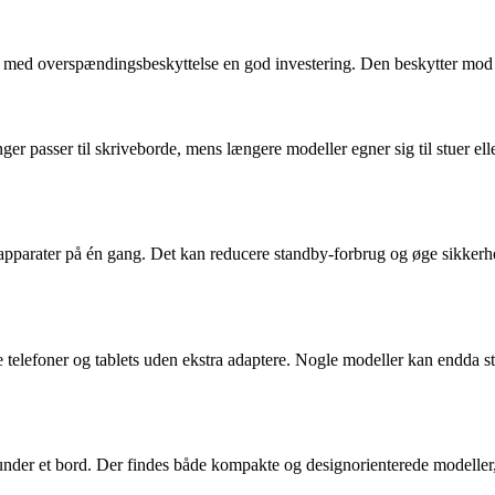
åse med overspændingsbeskyttelse en god investering. Den beskytter mod s
er passer til skriveborde, mens længere modeller egner sig til stuer elle
e apparater på én gang. Det kan reducere standby-forbrug og øge sikker
lefoner og tablets uden ekstra adaptere. Nogle modeller kan endda styr
 under et bord. Der findes både kompakte og designorienterede modeller