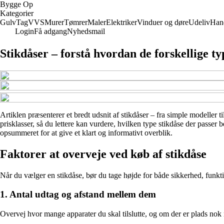
Bygge Op
Kategorier
Gulv
Tag
VVS
Murer
Tømrer
Maler
Elektriker
Vinduer og døre
Udeliv
Han
Login
Få adgang
Nyhedsmail
Stikdåser – forstå hvordan de forskellige ty
Artiklen præsenterer et bredt udsnit af stikdåser – fra simple modeller
prisklasser, så du lettere kan vurdere, hvilken type stikdåse der passer
opsummeret for at give et klart og informativt overblik.
Faktorer at overveje ved køb af stikdåse
Når du vælger en stikdåse, bør du tage højde for både sikkerhed, funkti
1. Antal udtag og afstand mellem dem
Overvej hvor mange apparater du skal tilslutte, og om der er plads nok m