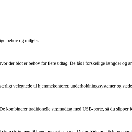
lige behov og miljøer.
 hvor der blot er behov for flere udtag. De fås i forskellige længder og a
særligt velegnede til hjemmekontorer, underholdningssystemer og stede
De kombinerer traditionelle strømudtag med USB-porte, så du slipper fo
 styre strømmen til hvert apparat separat. Det er både praktisk og ener