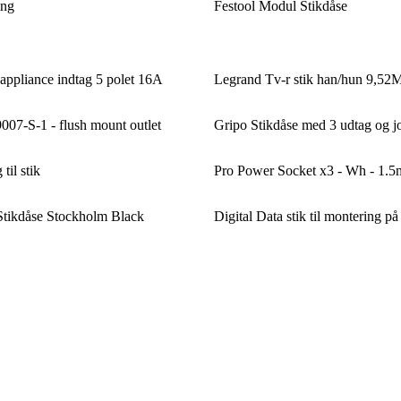
ing
Festool Modul Stikdåse
pliance indtag 5 polet 16A
Legrand Tv-r stik han/hun 9,5
7-S-1 - flush mount outlet
Gripo Stikdåse med 3 udtag og j
til stik
Pro Power Socket x3 - Wh - 1.5
Stikdåse Stockholm Black
Digital Data stik til montering på