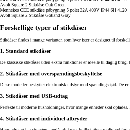
Avolt Square 2 Stikdåse Oak Green
Mennekes CEE stikdåse påbygning 5 polet 32A 400V IP44 6H 4120
Avolt Square 2 Stikdåse Gotland Gray
Forskellige typer af stikdåser
Stikdåser findes i mange varianter, som hver især er designet til forskel
1. Standard stikdåser
De klassiske stikdåser uden ekstra funktioner er ideelle til daglig brug,
2. Stikdåser med overspændingsbeskyttelse
Disse modeller beskytter elektronisk udstyr mod spændingsstød. De er 
3. Stikdåser med USB-udtag
Perfekte til moderne husholdninger, hvor mange enheder skal oplades. 
4. Stikdåser med individuel afbryder
Hver udgang har sin egen tænd/sluk-knap, hvilket giver mulighed for at