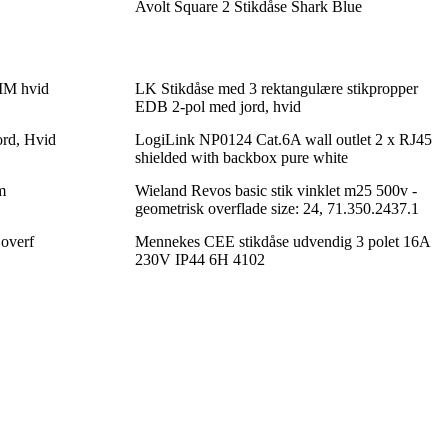
Avolt Square 2 Stikdåse Shark Blue
2MM hvid
LK Stikdåse med 3 rektangulære stikpropper
EDB 2-pol med jord, hvid
ord, Hvid
LogiLink NP0124 Cat.6A wall outlet 2 x RJ45
shielded with backbox pure white
m
Wieland Revos basic stik vinklet m25 500v -
geometrisk overflade size: 24, 71.350.2437.1
 overf
Mennekes CEE stikdåse udvendig 3 polet 16A
230V IP44 6H 4102