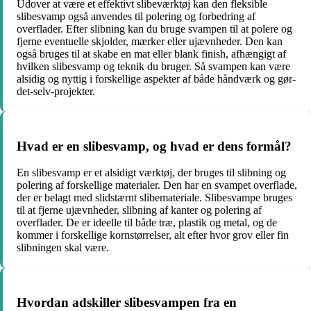
Udover at være et effektivt slibeværktøj kan den fleksible
slibesvamp også anvendes til polering og forbedring af
overflader. Efter slibning kan du bruge svampen til at polere og
fjerne eventuelle skjolder, mærker eller ujævnheder. Den kan
også bruges til at skabe en mat eller blank finish, afhængigt af
hvilken slibesvamp og teknik du bruger. Så svampen kan være
alsidig og nyttig i forskellige aspekter af både håndværk og gør-
det-selv-projekter.
Hvad er en slibesvamp, og hvad er dens formål?
En slibesvamp er et alsidigt værktøj, der bruges til slibning og
polering af forskellige materialer. Den har en svampet overflade,
der er belagt med slidstærnt slibemateriale. Slibesvampe bruges
til at fjerne ujævnheder, slibning af kanter og polering af
overflader. De er ideelle til både træ, plastik og metal, og de
kommer i forskellige kornstørrelser, alt efter hvor grov eller fin
slibningen skal være.
Hvordan adskiller slibesvampen fra en