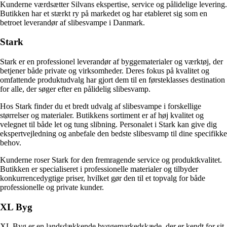
Kunderne værdsætter Silvans ekspertise, service og pålidelige levering.
Butikken har et stærkt ry på markedet og har etableret sig som en
betroet leverandør af slibesvampe i Danmark.
Stark
Stark er en professionel leverandør af byggematerialer og værktøj, der
betjener både private og virksomheder. Deres fokus på kvalitet og
omfattende produktudvalg har gjort dem til en førsteklasses destination
for alle, der søger efter en pålidelig slibesvamp.
Hos Stark finder du et bredt udvalg af slibesvampe i forskellige
størrelser og materialer. Butikkens sortiment er af høj kvalitet og
velegnet til både let og tung slibning. Personalet i Stark kan give dig
ekspertvejledning og anbefale den bedste slibesvamp til dine specifikke
behov.
Kunderne roser Stark for den fremragende service og produktkvalitet.
Butikken er specialiseret i professionelle materialer og tilbyder
konkurrencedygtige priser, hvilket gør den til et topvalg for både
professionelle og private kunder.
XL Byg
XL Byg er en landsdækkende byggemarkedskæde, der er kendt for sit