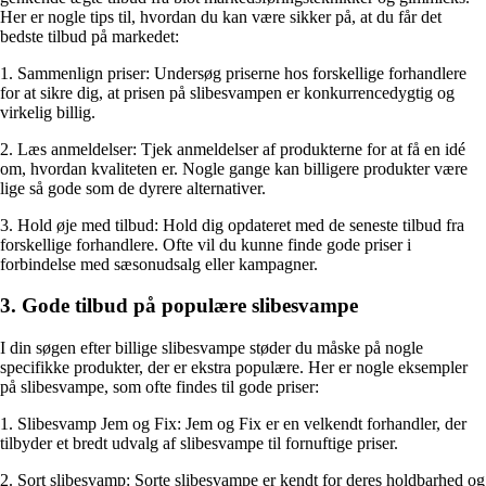
Her er nogle tips til, hvordan du kan være sikker på, at du får det
bedste tilbud på markedet:
1. Sammenlign priser: Undersøg priserne hos forskellige forhandlere
for at sikre dig, at prisen på slibesvampen er konkurrencedygtig og
virkelig billig.
2. Læs anmeldelser: Tjek anmeldelser af produkterne for at få en idé
om, hvordan kvaliteten er. Nogle gange kan billigere produkter være
lige så gode som de dyrere alternativer.
3. Hold øje med tilbud: Hold dig opdateret med de seneste tilbud fra
forskellige forhandlere. Ofte vil du kunne finde gode priser i
forbindelse med sæsonudsalg eller kampagner.
3. Gode tilbud på populære slibesvampe
I din søgen efter billige slibesvampe støder du måske på nogle
specifikke produkter, der er ekstra populære. Her er nogle eksempler
på slibesvampe, som ofte findes til gode priser:
1. Slibesvamp Jem og Fix: Jem og Fix er en velkendt forhandler, der
tilbyder et bredt udvalg af slibesvampe til fornuftige priser.
2. Sort slibesvamp: Sorte slibesvampe er kendt for deres holdbarhed og