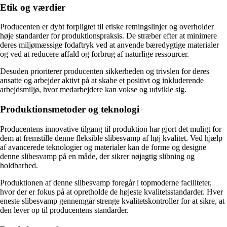
Etik og værdier
Producenten er dybt forpligtet til etiske retningslinjer og overholder
høje standarder for produktionspraksis. De stræber efter at minimere
deres miljømæssige fodaftryk ved at anvende bæredygtige materialer
og ved at reducere affald og forbrug af naturlige ressourcer.
Desuden prioriterer producenten sikkerheden og trivslen for deres
ansatte og arbejder aktivt på at skabe et positivt og inkluderende
arbejdsmiljø, hvor medarbejdere kan vokse og udvikle sig.
Produktionsmetoder og teknologi
Producentens innovative tilgang til produktion har gjort det muligt for
dem at fremstille denne fleksible slibesvamp af høj kvalitet. Ved hjælp
af avancerede teknologier og materialer kan de forme og designe
denne slibesvamp på en måde, der sikrer nøjagtig slibning og
holdbarhed.
Produktionen af denne slibesvamp foregår i topmoderne faciliteter,
hvor der er fokus på at opretholde de højeste kvalitetsstandarder. Hver
eneste slibesvamp gennemgår strenge kvalitetskontroller for at sikre, at
den lever op til producentens standarder.