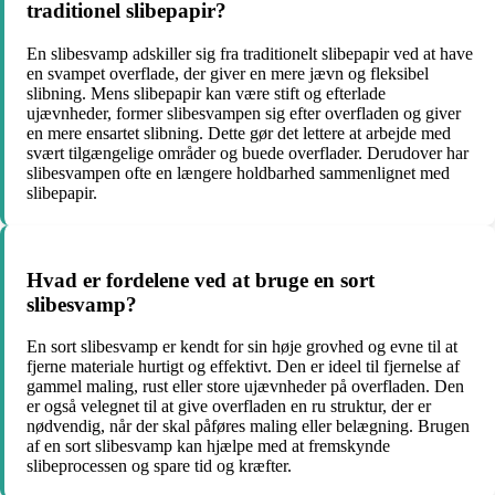
traditionel slibepapir?
En slibesvamp adskiller sig fra traditionelt slibepapir ved at have
en svampet overflade, der giver en mere jævn og fleksibel
slibning. Mens slibepapir kan være stift og efterlade
ujævnheder, former slibesvampen sig efter overfladen og giver
en mere ensartet slibning. Dette gør det lettere at arbejde med
svært tilgængelige områder og buede overflader. Derudover har
slibesvampen ofte en længere holdbarhed sammenlignet med
slibepapir.
Hvad er fordelene ved at bruge en sort
slibesvamp?
En sort slibesvamp er kendt for sin høje grovhed og evne til at
fjerne materiale hurtigt og effektivt. Den er ideel til fjernelse af
gammel maling, rust eller store ujævnheder på overfladen. Den
er også velegnet til at give overfladen en ru struktur, der er
nødvendig, når der skal påføres maling eller belægning. Brugen
af en sort slibesvamp kan hjælpe med at fremskynde
slibeprocessen og spare tid og kræfter.