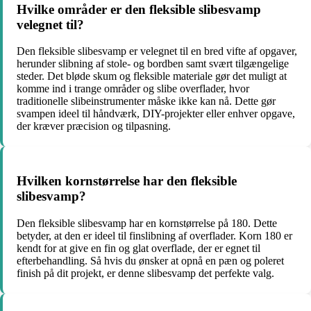
Hvilke områder er den fleksible slibesvamp
velegnet til?
Den fleksible slibesvamp er velegnet til en bred vifte af opgaver,
herunder slibning af stole- og bordben samt svært tilgængelige
steder. Det bløde skum og fleksible materiale gør det muligt at
komme ind i trange områder og slibe overflader, hvor
traditionelle slibeinstrumenter måske ikke kan nå. Dette gør
svampen ideel til håndværk, DIY-projekter eller enhver opgave,
der kræver præcision og tilpasning.
Hvilken kornstørrelse har den fleksible
slibesvamp?
Den fleksible slibesvamp har en kornstørrelse på 180. Dette
betyder, at den er ideel til finslibning af overflader. Korn 180 er
kendt for at give en fin og glat overflade, der er egnet til
efterbehandling. Så hvis du ønsker at opnå en pæn og poleret
finish på dit projekt, er denne slibesvamp det perfekte valg.