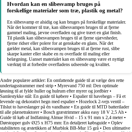
Hvordan kan en slibesvamp bruges på
forskellige materialer som træ, plastik og metal?
En slibesvamp er alsidig og kan bruges på forskellige materialer.
Når det kommer til træ, kan slibesvampen bruges til at fjerne
gammel maling, jævne overfladen og give træet en glat finish.
Til plastik kan slibesvampen bruges til at fjerne ujævnheder,
fjerne ridser eller polere for at genskabe en glans. Når det
gælder metal, kan slibesvampen bruges til at fjerne rust, slibe
skarpe kanter eller skabe en ru overflade til maling eller
belægning. Uanset materialet kan en slibesvamp være et nyttigt
værktøj til at forbedre overfladens udseende og kvalitet.
Andre populære artikler:
En omfattende guide til at vælge den rette
undertagsstrammer med strip
•
Myrevand 750 ml: Den optimale
løsning til at fylde huller og hulrum efter myrer og jordbier
•
Samlestykke stål: En guide til købere
•
Espalier til havehegn – Få et
levende og dekorativt hegn med espalier
•
Hozelock 2-vejs ventil –
Tilslut to haveslanger på én vandhane
•
En guide til MTD batterilader
til alle plænetraktorer
•
Bosch græstrimmer akku easy 18 V 2,5 Ah
•
Guide til køb af Indfatning Almue Hvid – 15 x 91 mm x 2,4 meter
•
Dørstopper gulv Ø25 x H75 mm: En detaljeret købsguide
•
Oplev
stabiliteten og æstetikken af Murblok BB-Mur 15 grå
•
Den ultimative