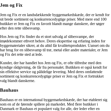
Jem og Fix
Jem og Fix er en landsdækkende byggemarkedskæde, der er kendt for
sit brede sortiment og konkurrencedygtige priser. Med mere end 100
butikker er Jem og Fix en favorit blandt mange danskere, der søger
efter den rette slibesvamp.
Hos Jem og Fix finder du et stort udvalg af slibesvampe, der
imødekommer ethvert behov. Deres ekspertise og erfaring inden for
byggematerialer sikrer, at du altid får kvalitetsprodukter. Uanset om du
har brug for en slibesvamp til træ, metal eller andre materialer, er Jem
og Fix det rette sted at lede.
Kunder, der har handlet hos Jem og Fix, er ofte tilfredse med den
kyndige rådgivning, de får fra personalet. Butikken er også kendt for
sin effektive service og pålidelige levering. Med deres omfattende
sortiment og konkurrencedygtige priser er Jem og Fix et fortrukket
valg blandt danskerne.
Bauhaus
Bauhaus er en international byggemarkedskæde, der har etableret sig
som en af de førende spillere på markedet. Med flere butikker i
Danmark er Bauhaus et populært valg for alle, der leder efter en