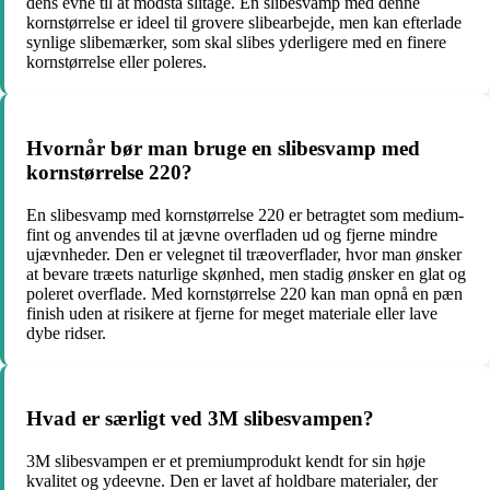
dens evne til at modstå slitage. En slibesvamp med denne
kornstørrelse er ideel til grovere slibearbejde, men kan efterlade
synlige slibemærker, som skal slibes yderligere med en finere
kornstørrelse eller poleres.
Hvornår bør man bruge en slibesvamp med
kornstørrelse 220?
En slibesvamp med kornstørrelse 220 er betragtet som medium-
fint og anvendes til at jævne overfladen ud og fjerne mindre
ujævnheder. Den er velegnet til træoverflader, hvor man ønsker
at bevare træets naturlige skønhed, men stadig ønsker en glat og
poleret overflade. Med kornstørrelse 220 kan man opnå en pæn
finish uden at risikere at fjerne for meget materiale eller lave
dybe ridser.
Hvad er særligt ved 3M slibesvampen?
3M slibesvampen er et premiumprodukt kendt for sin høje
kvalitet og ydeevne. Den er lavet af holdbare materialer, der