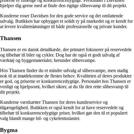
priserne er rimelige og konkurrencedygtige. Personalet i Davidsen
hjælper dig gerne med at finde den rigtige slibesvamp til dit projekt.
Kunderne roser Davidsen for den gode service og det omfattende
udvalg. Butikken har opbygget et solidt ry på markedet og er kendt for
at levere kvalitetsløsninger til både professionelle og private kunder.
Thansen
Thansen er en dansk detailkæde, der primært fokuserer på reservedele
og tilbehør til biler og cykler. Dog har de også et godt udvalg af
værktøj og byggematerialer, herunder slibesvampe.
Hos Thansen finder du et mindre udvalg af slibesvampe, men stadig
nok til at imødekomme de flestes behov. Kvaliteten af deres produkter
er god, og priserne er konkurrencedygtige. Personalet hos Thansen er
venligt og hjælpsomt, hvilket sikrer, at du får den rette slibesvamp til
dit projekt.
Kunderne værdsætter Thansen for deres kundeservice og
tilgængelighed. Butikken er også kendt for at have reservedele og
tilbehør til konkurrencedygtige priser, hvilket gør den til et populært
valg blandt mange bil- og cykelentusiaster.
Bygma