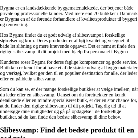
Bygma er en landsdækkende byggematerialekæde, der betjener både
private og professionelle kunder. Med mere end 70 butikker i Danmark
er Bygma en af de førende forhandlere af kvalitetsprodukter til byggeri
og renovering.
Hos Bygma finder du et godt udvalg af slibesvampe i forskellige
størrelser og korn. Deres produkter er af høj kvalitet og velegnet til
både let slibning og mere krævende opgaver. Det er nemt at finde den
rigtige slibesvamp til dit projekt med hjælp fra personalet i Bygma.
Kunderne roser Bygma for deres faglige kompetencer og gode service.
Butikken er kendt for at have et af de største udvalg af byggematerialer
og værktøj, hvilket gør den til en populær destination for alle, der leder
efter en pålidelig slibesvamp.
Som du kan se, er der mange forskellige butikker at vælge imellem, når
du leder efter en slibesvamp. Uanset om du foretrækker en kendt
detailkæde eller en mindre specialiseret butik, er der en stor chance for,
at du finder den rigtige slibesvamp til dit projekt. Tag dig tid til at
undersøge dine muligheder og gå på opdagelse i de forskellige
butikker, så du kan finde den bedste slibesvamp til dine behov.
Slibesvamp: Find det bedste produkt til en