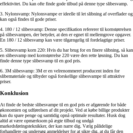
effektivitet. Du kan ofte finde gode tilbud på denne type slibesvamp.
3. Nylonsvamp: Nylonsvampe er ideelle til let slibning af overflader og
kan også findes til gode priser.
4. 180 / 12 slibesvamp: Denne specifikation refererer til kornstørrelsen
på slibesvampen, der betyder, at den er egnet til mellemgrove opgaver.
En 180 / 12 slibesvamp kan være tilgængelig til fordelagtige priser.
5. Slibesvamp korn 220: Hvis du har brug for en finere slibning, så kan
en slibesvamp med kornstørrelse 220 være den rette løsning. Du kan
finde denne type slibesvamp til en god pris.
6. 3M slibesvamp: 3M er en velrenommeret producent inden for
slibemateriale og tilbyder også forskellige slibesvampe til attraktive
priser.
Konklusion
At finde de bedste slibesvampe til en god pris er afgørende for både
økonomien og udførelsen af dit projekt. Ved at købe billige produkter
kan du spare penge og samtidig opnå optimale resultater. Husk dog
altid at være opmærksom på ægte tilbud og undgå
markedsføringsteknikker, der kan narre dig. Vælg pålidelige
forhandlere og undersøg anmeldelser for at sikre dig, at du får den