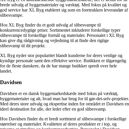
brede udvalg af byggematerialer og værktøj. Med fokus på kvalitet og
god service har XL Byg etableret sig som en foretrukken leverandør af
slibesvampe.
Hos XL Byg finder du et godt udvalg af slibesvampe til
konkurrencedygtige priser. Sortimentet inkluderer forskellige typer
slibesvampe til forskellige formål og materialer. Personalet i XL Byg
kan give dig rådgivning og vejledning til at finde den rigtige
slibesvamp til dit projekt.
XL Byg nyder stor popularitet blandt kunderne for deres venlige og
kyndige personale samt den effektive service. Butikken er tilgængelig
for de fleste danskere, da de har mange butikker spredt over hele
landet.
Davidsen
Davidsen er en dansk byggemarkedskæde med fokus på værktøj,
byggematerialer og alt, hvad man har brug for til gør-det-selv-projekter.
Med deres store udvalg og ekspertise inden for området er Davidsen en
ideel destination for alle, der leder efter en god slibesvamp.
Hos Davidsen finder du et bredt sortiment af slibesvampe i forskellige
størrelser og materialer. Kvaliteten af deres produkter er i top, og