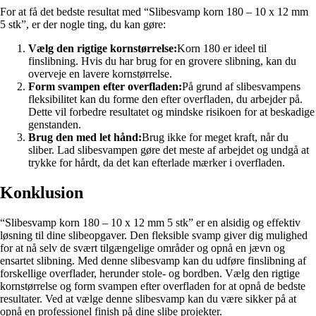
For at få det bedste resultat med “Slibesvamp korn 180 – 10 x 12 mm
5 stk”, er der nogle ting, du kan gøre:
Vælg den rigtige kornstørrelse:
Korn 180 er ideel til
finslibning. Hvis du har brug for en grovere slibning, kan du
overveje en lavere kornstørrelse.
Form svampen efter overfladen:
På grund af slibesvampens
fleksibilitet kan du forme den efter overfladen, du arbejder på.
Dette vil forbedre resultatet og mindske risikoen for at beskadige
genstanden.
Brug den med let hånd:
Brug ikke for meget kraft, når du
sliber. Lad slibesvampen gøre det meste af arbejdet og undgå at
trykke for hårdt, da det kan efterlade mærker i overfladen.
Konklusion
“Slibesvamp korn 180 – 10 x 12 mm 5 stk” er en alsidig og effektiv
løsning til dine slibeopgaver. Den fleksible svamp giver dig mulighed
for at nå selv de svært tilgængelige områder og opnå en jævn og
ensartet slibning. Med denne slibesvamp kan du udføre finslibning af
forskellige overflader, herunder stole- og bordben. Vælg den rigtige
kornstørrelse og form svampen efter overfladen for at opnå de bedste
resultater. Ved at vælge denne slibesvamp kan du være sikker på at
opnå en professionel finish på dine slibe projekter.