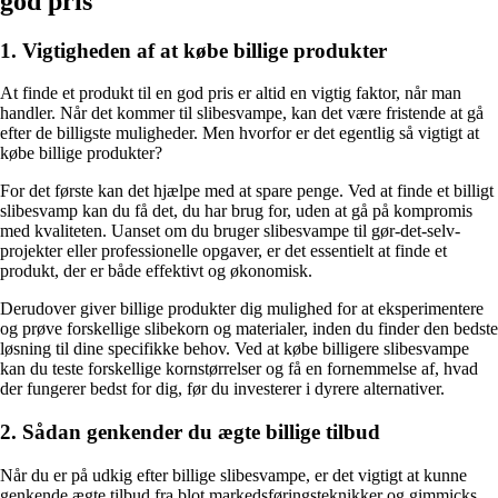
god pris
1. Vigtigheden af at købe billige produkter
At finde et produkt til en god pris er altid en vigtig faktor, når man
handler. Når det kommer til slibesvampe, kan det være fristende at gå
efter de billigste muligheder. Men hvorfor er det egentlig så vigtigt at
købe billige produkter?
For det første kan det hjælpe med at spare penge. Ved at finde et billigt
slibesvamp kan du få det, du har brug for, uden at gå på kompromis
med kvaliteten. Uanset om du bruger slibesvampe til gør-det-selv-
projekter eller professionelle opgaver, er det essentielt at finde et
produkt, der er både effektivt og økonomisk.
Derudover giver billige produkter dig mulighed for at eksperimentere
og prøve forskellige slibekorn og materialer, inden du finder den bedste
løsning til dine specifikke behov. Ved at købe billigere slibesvampe
kan du teste forskellige kornstørrelser og få en fornemmelse af, hvad
der fungerer bedst for dig, før du investerer i dyrere alternativer.
2. Sådan genkender du ægte billige tilbud
Når du er på udkig efter billige slibesvampe, er det vigtigt at kunne
genkende ægte tilbud fra blot markedsføringsteknikker og gimmicks.