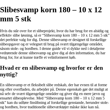
Slibesvamp korn 180 – 10 x 12
mm 5 stk
Hvis du står over for et slibeprojekt, hvor du har brug for en alsidig og
effektiv slibe løsning, så er “Slibesvamp korn 180 – 10 x 12 mm 5 stk”
det perfekte valg for dig. Denne slibesvamp er designet til forskellige
slibeopgaver og er velegnet til brug på svært tilgængelige områder,
såsom stole- og bordben. I denne guide vil vi dykke ned i detaljerne
vedrørende denne slibesvamp og give dig al den information, du har
brug for, for at kunne træffe et velinformeret køb.
Hvad er en slibesvamp og hvorfor er den
nyttig?
En slibesvamp er et fleksibelt slibe redskab, der har evnen til at forme
sig efter overfladen, du arbejder på. Denne egenskab gør det muligt at
nå selv de svært tilgængelige områder og giver dig en mere jævn og
ensartet slibeoplevelse. Med “Slibesvamp korn 180 – 10 x 12 mm 5
stk” kan du udføre finslibning af forskellige genstande, herunder stole-
og bordben, hvor traditionelle slibeværktøjer måske ikke kan nå.