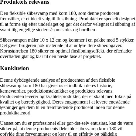
Produktets relevans
Den fleksible slibesvamp med korn 180, som denne producent
fremstiller, er et ideelt valg til finslibning. Produktet er specielt designet
til at forme sig efter underlaget og gør det derfor velegnet til slibning af
svært tilgængelige steder såsom stole- og bordben.
Slibesvampen måler 10 x 12 cm og kommer i en pakke med 5 stykker.
Det giver brugeren nok materiale til at udføre flere slibeopgaver.
Kornstørrelsen 180 sikrer en optimal finslibningseffekt, der efterlader
overfladen glat og klar til den næste fase af projektet.
Konklusion
Denne dybdegående analyse af producenten af den fleksible
slibesvamp korn 180 har givet os et indblik i deres historie,
kerneværdier, produktionsteknikker og produktets relevans.
Producenten leverer højkvalitetsprodukter, der er skabt med fokus på
kvalitet og bæredygtighed. Deres engagement i at levere enestående
løsninger gør dem til en fremtrædende producent inden for denne
produktkategori.
Uanset om du er professionel eller gør-det-selv entusiast, kan du være
sikker på, at denne producents fleksible slibesvamp korn 180 vil
opfylde dine forventninger og krav til en effektiv og pålidelig