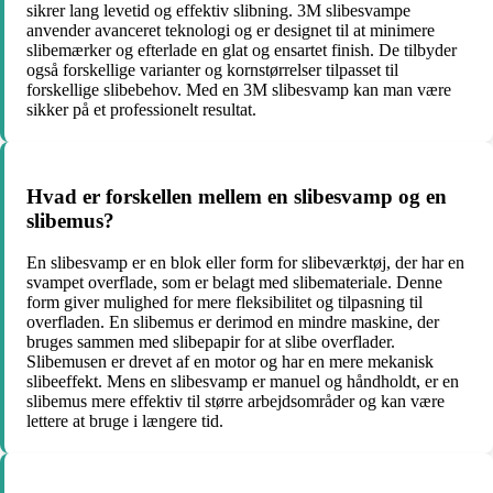
sikrer lang levetid og effektiv slibning. 3M slibesvampe
anvender avanceret teknologi og er designet til at minimere
slibemærker og efterlade en glat og ensartet finish. De tilbyder
også forskellige varianter og kornstørrelser tilpasset til
forskellige slibebehov. Med en 3M slibesvamp kan man være
sikker på et professionelt resultat.
Hvad er forskellen mellem en slibesvamp og en
slibemus?
En slibesvamp er en blok eller form for slibeværktøj, der har en
svampet overflade, som er belagt med slibemateriale. Denne
form giver mulighed for mere fleksibilitet og tilpasning til
overfladen. En slibemus er derimod en mindre maskine, der
bruges sammen med slibepapir for at slibe overflader.
Slibemusen er drevet af en motor og har en mere mekanisk
slibeeffekt. Mens en slibesvamp er manuel og håndholdt, er en
slibemus mere effektiv til større arbejdsområder og kan være
lettere at bruge i længere tid.