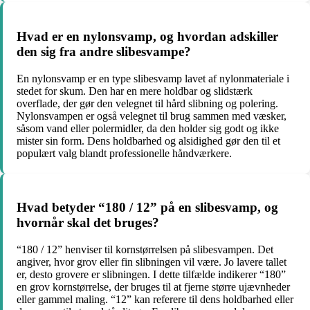
Hvad er en nylonsvamp, og hvordan adskiller
den sig fra andre slibesvampe?
En nylonsvamp er en type slibesvamp lavet af nylonmateriale i
stedet for skum. Den har en mere holdbar og slidstærk
overflade, der gør den velegnet til hård slibning og polering.
Nylonsvampen er også velegnet til brug sammen med væsker,
såsom vand eller polermidler, da den holder sig godt og ikke
mister sin form. Dens holdbarhed og alsidighed gør den til et
populært valg blandt professionelle håndværkere.
Hvad betyder “180 / 12” på en slibesvamp, og
hvornår skal det bruges?
“180 / 12” henviser til kornstørrelsen på slibesvampen. Det
angiver, hvor grov eller fin slibningen vil være. Jo lavere tallet
er, desto grovere er slibningen. I dette tilfælde indikerer “180”
en grov kornstørrelse, der bruges til at fjerne større ujævnheder
eller gammel maling. “12” kan referere til dens holdbarhed eller