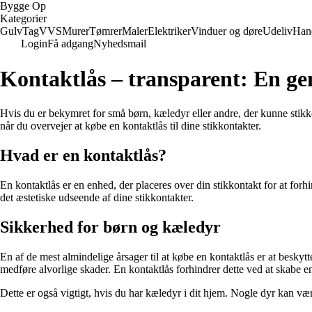
Bygge Op
Kategorier
Gulv
Tag
VVS
Murer
Tømrer
Maler
Elektriker
Vinduer og døre
Udeliv
Han
Login
Få adgang
Nyhedsmail
Kontaktlås – transparent: En gen
Hvis du er bekymret for små børn, kæledyr eller andre, der kunne stikke t
når du overvejer at købe en kontaktlås til dine stikkontakter.
Hvad er en kontaktlås?
En kontaktlås er en enhed, der placeres over din stikkontakt for at forh
det æstetiske udseende af dine stikkontakter.
Sikkerhed for børn og kæledyr
En af de mest almindelige årsager til at købe en kontaktlås er at beskyt
medføre alvorlige skader. En kontaktlås forhindrer dette ved at skabe e
Dette er også vigtigt, hvis du har kæledyr i dit hjem. Nogle dyr kan være