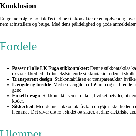
Konklusion
En gennemsigtig kontaktlås til dine stikkontakter er en nødvendig invest
nem at installere og bruge. Med dens pålidelighed og gode anmeldelser e
Fordele
Passer til alle LK Fuga stikkontakter
: Denne stikkontaktlås ka
ekstra sikkerhed til dine eksisterende stikkontakter uden at skull
Transparent design
: Stikkontaktlåsen er transparent/klar, hvilke
Længde og bredde
: Med en længde på 159 mm og en bredde på 8
gene.
Enkelt design
: Stikkontaktlåsen er enkelt, hvilket betyder, at d
koder.
Sikkerhed
: Med denne stikkontaktlås kan du øge sikkerheden i dit
hjemmet. Det giver dig ro i sindet og sikrer, at dine elektriske app
Ulemper