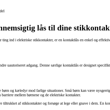
del
nemsigtig lås til dine stikkontak
ing ind i elektriske stikkontakter, er en kontaktlås en enkel og effektiv
indre uautoriseret adgang. Denne særlige kontaktlås er designet specifik
te børn og kæledyr mod farlige situationer. Små børn kan være nysgerrige
n barriere mellem børnene og de elektriske kontakter.
 tiltrukket af stikkontakter og forsøge at lege eller gnave i dem. En kont