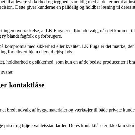
gnet til at levere sikkerhed og tryghed, samtidig med at det er nemt at i
ræcision. Dette giver kunderne en pålidelig og holdbar løsning til deres 
ngen overraskelse, at LK Fuga er et førende valg, når det kommer til kon
t ry blandt fagfolk og forbrugere.
gå på kompromis med sikkerhed eller kvalitet. LK Fuga er det mærke, de
ing for ethvert hjem eller arbejdsplads.
itet, holdbarhed og sikkerhed, som kun en af de bedste producenter i br
 svaret.
er kontaktlåse
et bredt udvalg af byggematerialer og værktøjer til både private kunder
riser og høje kvalitetsstandarder. Deres kontaktlåse er ikke kun sikre 