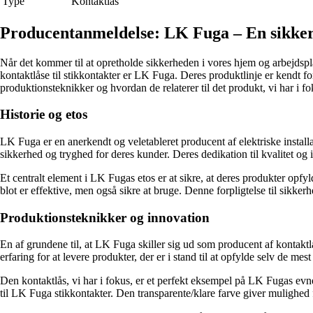
Type
Kontaktlås
Producentanmeldelse: LK Fuga – En sikker o
Når det kommer til at opretholde sikkerheden i vores hjem og arbejdsplads
kontaktlåse til stikkontakter er LK Fuga. Deres produktlinje er kendt f
produktionsteknikker og hvordan de relaterer til det produkt, vi har i fo
Historie og etos
LK Fuga er en anerkendt og veletableret producent af elektriske instal
sikkerhed og tryghed for deres kunder. Deres dedikation til kvalitet og 
Et centralt element i LK Fugas etos er at sikre, at deres produkter opfyl
blot er effektive, men også sikre at bruge. Denne forpligtelse til sikker
Produktionsteknikker og innovation
En af grundene til, at LK Fuga skiller sig ud som producent af kontakt
erfaring for at levere produkter, der er i stand til at opfylde selv de m
Den kontaktlås, vi har i fokus, er et perfekt eksempel på LK Fugas evn
til LK Fuga stikkontakter. Den transparente/klare farve giver mulighed f