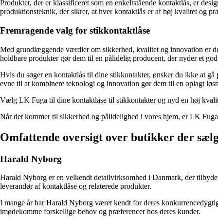
Produktet, der er klassificeret som en enkeltstående kontaktlås, er desi
produktionsteknik, der sikrer, at hver kontaktlås er af høj kvalitet og p
Fremragende valg for stikkontaktlåse
Med grundlæggende værdier om sikkerhed, kvalitet og innovation er det i
holdbare produkter gør dem til en pålidelig producent, der nyder et god
Hvis du søger en kontaktlås til dine stikkontakter, ønsker du ikke at 
evne til at kombinere teknologi og innovation gør dem til en oplagt løsn
Vælg LK Fuga til dine kontaktlåse til stikkontakter og nyd en høj kval
Når det kommer til sikkerhed og pålidelighed i vores hjem, er LK Fuga
Omfattende oversigt over butikker der sælg
Harald Nyborg
Harald Nyborg er en velkendt detailvirksomhed i Danmark, der tilbyder 
leverandør af kontaktlåse og relaterede produkter.
I mange år har Harald Nyborg været kendt for deres konkurrencedygtige p
imødekomme forskellige behov og præferencer hos deres kunder.