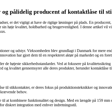
g pålidelig producent af kontaktlåse til st
er, er det vigtigt at have de rigtige løsninger på plads. En producent, de
or sin høje kvalitet, holdbarhed og brugervenlighed. I denne artikel vi
kus.
lationer og udstyr. Virksomheden blev grundlagt i Danmark for mere end
innovation har gjort dem til en respekteret aktør på markedet og en foret
der de højeste sikkerhedsstandarder. Ved at fokusere på kvalitetssikring i
hed og kvalitet gennemsyrer alle deres produkter, herunder kontaktlåse til
låse til stikkontakter, er deres fokus på produktionsteknikker og inno
est krævende behov.
e til at kombinere funktionalitet og design. Med en længde på 159 mm o
or diskret integration med enhver indretningsstil.