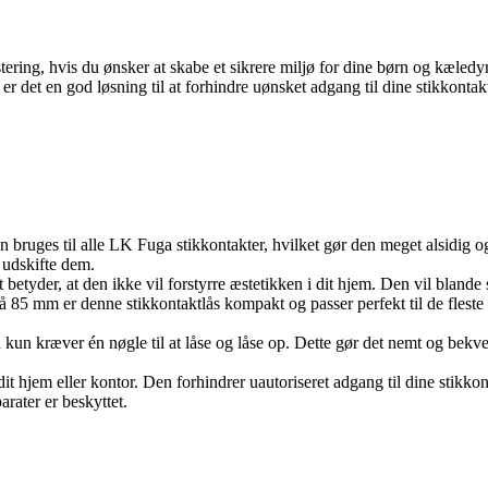
ering, hvis du ønsker at skabe et sikrere miljø for dine børn og kæledyr
r det en god løsning til at forhindre uønsket adgang til dine stikkontak
n bruges til alle LK Fuga stikkontakter, hvilket gør den meget alsidig og
e udskifte dem.
t betyder, at den ikke vil forstyrre æstetikken i dit hjem. Den vil blande 
5 mm er denne stikkontaktlås kompakt og passer perfekt til de fleste s
en kun kræver én nøgle til at låse og låse op. Dette gør det nemt og bekve
 hjem eller kontor. Den forhindrer uautoriseret adgang til dine stikkonta
arater er beskyttet.