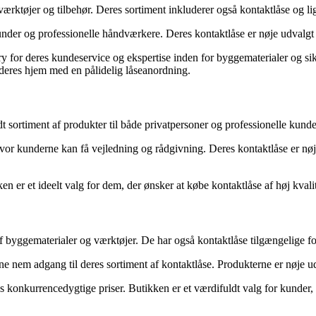
ærktøjer og tilbehør. Deres sortiment inkluderer også kontaktlåse og li
nder og professionelle håndværkere. Deres kontaktlåse er nøje udvalgt
y for deres kundeservice og ekspertise inden for byggematerialer og sik
re deres hjem med en pålidelig låseanordning.
sortiment af produkter til både privatpersoner og professionelle kunder.
jø, hvor kunderne kan få vejledning og rådgivning. Deres kontaktlåse e
n er et ideelt valg for dem, der ønsker at købe kontaktlåse af høj kvali
byggematerialer og værktøjer. De har også kontaktlåse tilgængelige fo
ne nem adgang til deres sortiment af kontaktlåse. Produkterne er nøje 
onkurrencedygtige priser. Butikken er et værdifuldt valg for kunder, de