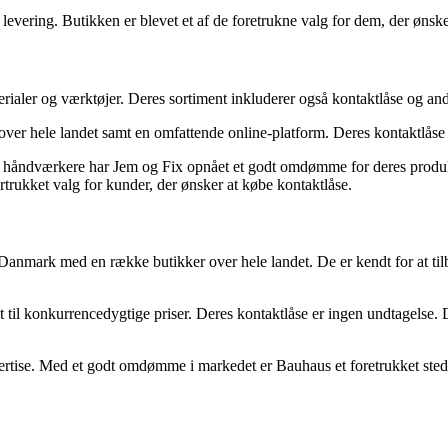
ering. Butikken er blevet et af de foretrukne valg for dem, der ønsker a
ialer og værktøjer. Deres sortiment inkluderer også kontaktlåse og an
er hele landet samt en omfattende online-platform. Deres kontaktlåse er
 håndværkere har Jem og Fix opnået et godt omdømme for deres produk
ortrukket valg for kunder, der ønsker at købe kontaktlåse.
Danmark med en række butikker over hele landet. De er kendt for at tilb
et til konkurrencedygtige priser. Deres kontaktlåse er ingen undtagelse. D
tise. Med et godt omdømme i markedet er Bauhaus et foretrukket sted fo