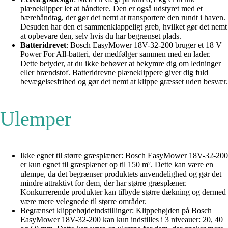
plæneklipper let at håndtere. Den er også udstyret med et
bærehåndtag, der gør det nemt at transportere den rundt i haven.
Desuden har den et sammenklappeligt greb, hvilket gør det nemt
at opbevare den, selv hvis du har begrænset plads.
Batteridrevet
: Bosch EasyMower 18V-32-200 bruger et 18 V
Power For All-batteri, der medfølger sammen med en lader.
Dette betyder, at du ikke behøver at bekymre dig om ledninger
eller brændstof. Batteridrevne plæneklippere giver dig fuld
bevægelsesfrihed og gør det nemt at klippe græsset uden besvær.
Ulemper
Ikke egnet til større græsplæner: Bosch EasyMower 18V-32-200
er kun egnet til græsplæner op til 150 m². Dette kan være en
ulempe, da det begrænser produktets anvendelighed og gør det
mindre attraktivt for dem, der har større græsplæner.
Konkurrerende produkter kan tilbyde større dækning og dermed
være mere velegnede til større områder.
Begrænset klippehøjdeindstillinger: Klippehøjden på Bosch
EasyMower 18V-32-200 kan kun indstilles i 3 niveauer: 20, 40