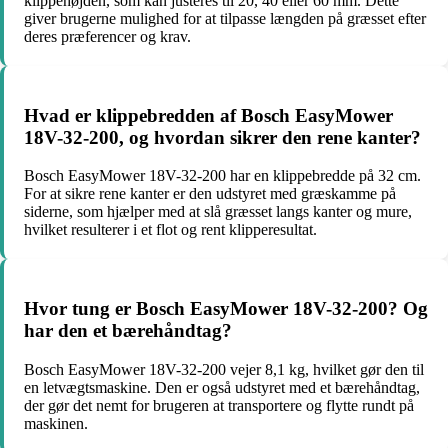
klippehøjden, som kan justeres til 20, 40 eller 60 mm. Dette
giver brugerne mulighed for at tilpasse længden på græsset efter
deres præferencer og krav.
Hvad er klippebredden af Bosch EasyMower
18V-32-200, og hvordan sikrer den rene kanter?
Bosch EasyMower 18V-32-200 har en klippebredde på 32 cm.
For at sikre rene kanter er den udstyret med græskamme på
siderne, som hjælper med at slå græsset langs kanter og mure,
hvilket resulterer i et flot og rent klipperesultat.
Hvor tung er Bosch EasyMower 18V-32-200? Og
har den et bærehåndtag?
Bosch EasyMower 18V-32-200 vejer 8,1 kg, hvilket gør den til
en letvægtsmaskine. Den er også udstyret med et bærehåndtag,
der gør det nemt for brugeren at transportere og flytte rundt på
maskinen.