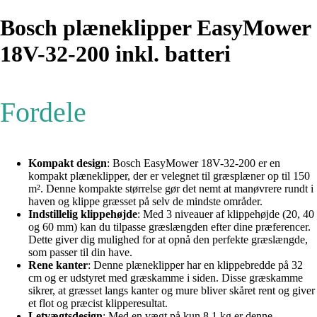
Bosch plæneklipper EasyMower
18V-32-200 inkl. batteri
Fordele
Kompakt design
: Bosch EasyMower 18V-32-200 er en
kompakt plæneklipper, der er velegnet til græsplæner op til 150
m². Denne kompakte størrelse gør det nemt at manøvrere rundt i
haven og klippe græsset på selv de mindste områder.
Indstillelig klippehøjde
: Med 3 niveauer af klippehøjde (20, 40
og 60 mm) kan du tilpasse græslængden efter dine præferencer.
Dette giver dig mulighed for at opnå den perfekte græslængde,
som passer til din have.
Rene kanter
: Denne plæneklipper har en klippebredde på 32
cm og er udstyret med græskamme i siden. Disse græskamme
sikrer, at græsset langs kanter og mure bliver skåret rent og giver
et flot og præcist klipperesultat.
Letvægtsdesign
: Med en vægt på kun 8,1 kg er denne