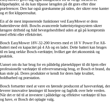
klippehøjder, så du kan tilpasse længden på dit græs efter dine
præferencer. Den har også græskamme på siden, der sikrer rene kanter
og et flot klipperesultat.
En af de mest imponerende funktioner ved EasyMower er dens
batteridrevne drift. Boschs avancerede batteristyringssystem sikrer
længere driftstid og fuld bevægelsesfrihed uden at gå på kompromis
med effekt eller effektivitet.
Bosch EasyMower 18V-32-200 leveres med et 18 V Power For All-
batteri med en kapacitet på 4 Ah og en lader. Dette batteri kan bruges
til en lang række Bosch-værktøjer, hvilket gør det økonomisk og
praktisk.
Uanset om du har brug for en pålidelig plæneklipper til dit hjem eller
professionelle værktøjer til erhvervsmæssig brug, er Bosch et brand, du
kan stole på. Deres produkter er kendt for deres høje kvalitet,
holdbarhed og præstation.
Bosch fortsætter med at være en førende producent af haveværktøj, der
leverer innovative løsninger til husejere og fagfolk over hele verden.
Når det er tid til at investere i pålidelige og effektive værktøjer til hus
og have, er Bosch det oplagte valg.