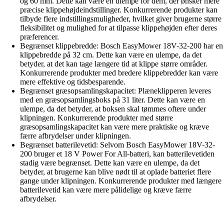
og 60 mm. Dette kan være en ulempe for dem, der ønsker mere
præcise klippehøjdeindstillinger. Konkurrerende produkter kan
tilbyde flere indstillingsmuligheder, hvilket giver brugerne større
fleksibilitet og mulighed for at tilpasse klippehøjden efter deres
præferencer.
Begrænset klippebredde: Bosch EasyMower 18V-32-200 har en
klippebredde på 32 cm. Dette kan være en ulempe, da det
betyder, at det kan tage længere tid at klippe større områder.
Konkurrerende produkter med bredere klippebredder kan være
mere effektive og tidsbesparende.
Begrænset græsopsamlingskapacitet: Plæneklipperen leveres
med en græsopsamlingsboks på 31 liter. Dette kan være en
ulempe, da det betyder, at boksen skal tømmes oftere under
klipningen. Konkurrerende produkter med større
græsopsamlingskapacitet kan være mere praktiske og kræve
færre afbrydelser under klipningen.
Begrænset batterilevetid: Selvom Bosch EasyMower 18V-32-
200 bruger et 18 V Power For All-batteri, kan batterilevetiden
stadig være begrænset. Dette kan være en ulempe, da det
betyder, at brugerne kan blive nødt til at oplade batteriet flere
gange under klipningen. Konkurrerende produkter med længere
batterilevetid kan være mere pålidelige og kræve færre
afbrydelser.