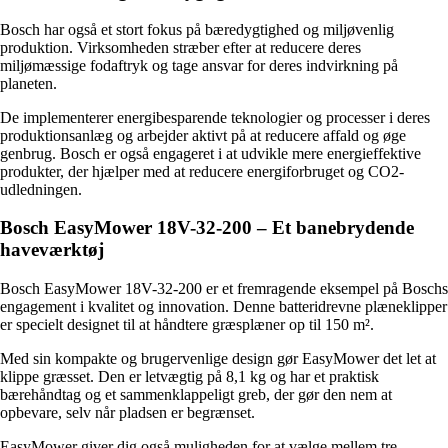
Bosch har også et stort fokus på bæredygtighed og miljøvenlig
produktion. Virksomheden stræber efter at reducere deres
miljømæssige fodaftryk og tage ansvar for deres indvirkning på
planeten.
De implementerer energibesparende teknologier og processer i deres
produktionsanlæg og arbejder aktivt på at reducere affald og øge
genbrug. Bosch er også engageret i at udvikle mere energieffektive
produkter, der hjælper med at reducere energiforbruget og CO2-
udledningen.
Bosch EasyMower 18V-32-200 – Et banebrydende
haveværktøj
Bosch EasyMower 18V-32-200 er et fremragende eksempel på Boschs
engagement i kvalitet og innovation. Denne batteridrevne plæneklipper
er specielt designet til at håndtere græsplæner op til 150 m².
Med sin kompakte og brugervenlige design gør EasyMower det let at
klippe græsset. Den er letvægtig på 8,1 kg og har et praktisk
bærehåndtag og et sammenklappeligt greb, der gør den nem at
opbevare, selv når pladsen er begrænset.
EasyMower giver dig også muligheden for at vælge mellem tre