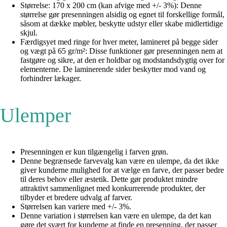
Størrelse: 170 x 200 cm (kan afvige med +/- 3%): Denne
størrelse gør presenningen alsidig og egnet til forskellige formål,
såsom at dække møbler, beskytte udstyr eller skabe midlertidige
skjul.
Færdigsyet med ringe for hver meter, lamineret på begge sider
og vægt på 65 gr/m²: Disse funktioner gør presenningen nem at
fastgøre og sikre, at den er holdbar og modstandsdygtig over for
elementerne. De laminerende sider beskytter mod vand og
forhindrer lækager.
Ulemper
Presenningen er kun tilgængelig i farven grøn.
Denne begrænsede farvevalg kan være en ulempe, da det ikke
giver kunderne mulighed for at vælge en farve, der passer bedre
til deres behov eller æstetik. Dette gør produktet mindre
attraktivt sammenlignet med konkurrerende produkter, der
tilbyder et bredere udvalg af farver.
Størrelsen kan variere med +/- 3%.
Denne variation i størrelsen kan være en ulempe, da det kan
gøre det svært for kunderne at finde en presenning, der passer