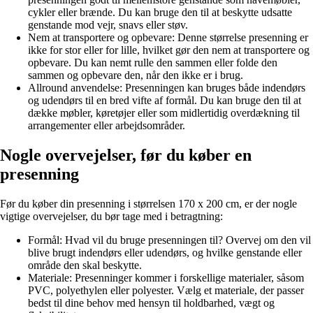
cykler eller brænde. Du kan bruge den til at beskytte udsatte
genstande mod vejr, snavs eller støv.
Nem at transportere og opbevare: Denne størrelse presenning er
ikke for stor eller for lille, hvilket gør den nem at transportere og
opbevare. Du kan nemt rulle den sammen eller folde den
sammen og opbevare den, når den ikke er i brug.
Allround anvendelse: Presenningen kan bruges både indendørs
og udendørs til en bred vifte af formål. Du kan bruge den til at
dække møbler, køretøjer eller som midlertidig overdækning til
arrangementer eller arbejdsområder.
Nogle overvejelser, før du køber en
presenning
Før du køber din presenning i størrelsen 170 x 200 cm, er der nogle
vigtige overvejelser, du bør tage med i betragtning:
Formål: Hvad vil du bruge presenningen til? Overvej om den vil
blive brugt indendørs eller udendørs, og hvilke genstande eller
område den skal beskytte.
Materiale: Presenninger kommer i forskellige materialer, såsom
PVC, polyethylen eller polyester. Vælg et materiale, der passer
bedst til dine behov med hensyn til holdbarhed, vægt og