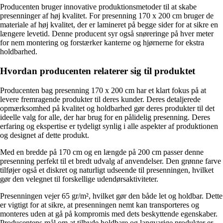
Producenten bruger innovative produktionsmetoder til at skabe
presenninger af høj kvalitet. For presenning 170 x 200 cm bruger de
materiale af høj kvalitet, der er lamineret på begge sider for at sikre en
længere levetid. Denne producent syr også snøreringe på hver meter
for nem montering og forstærker kanterne og hjørnerne for ekstra
holdbarhed.
Hvordan producenten relaterer sig til produktet
Producenten bag presenning 170 x 200 cm har et klart fokus på at
levere fremragende produkter til deres kunder. Deres detaljerede
opmærksomhed på kvalitet og holdbarhed gør deres produkter til det
ideelle valg for alle, der har brug for en pålidelig presenning. Deres
erfaring og ekspertise er tydeligt synlig i alle aspekter af produktionen
og designet af dette produkt.
Med en bredde på 170 cm og en længde på 200 cm passer denne
presenning perfekt til et bredt udvalg af anvendelser. Den grønne farve
tilføjer også et diskret og naturligt udseende til presenningen, hvilket
gør den velegnet til forskellige udendørsaktiviteter.
Presenningen vejer 65 gr/m², hvilket gør den både let og holdbar. Dette
er vigtigt for at sikre, at presenningen nemt kan transporteres og
monteres uden at gå på kompromis med dets beskyttende egenskaber.
Producentens mål om at tilbyde holdbare og langvarige produkter er