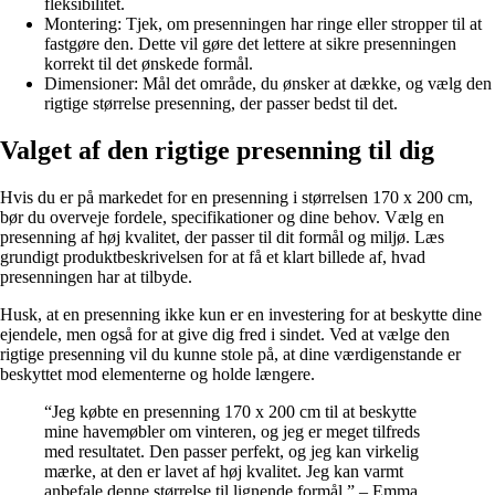
fleksibilitet.
Montering: Tjek, om presenningen har ringe eller stropper til at
fastgøre den. Dette vil gøre det lettere at sikre presenningen
korrekt til det ønskede formål.
Dimensioner: Mål det område, du ønsker at dække, og vælg den
rigtige størrelse presenning, der passer bedst til det.
Valget af den rigtige presenning til dig
Hvis du er på markedet for en presenning i størrelsen 170 x 200 cm,
bør du overveje fordele, specifikationer og dine behov. Vælg en
presenning af høj kvalitet, der passer til dit formål og miljø. Læs
grundigt produktbeskrivelsen for at få et klart billede af, hvad
presenningen har at tilbyde.
Husk, at en presenning ikke kun er en investering for at beskytte dine
ejendele, men også for at give dig fred i sindet. Ved at vælge den
rigtige presenning vil du kunne stole på, at dine værdigenstande er
beskyttet mod elementerne og holde længere.
“Jeg købte en presenning 170 x 200 cm til at beskytte
mine havemøbler om vinteren, og jeg er meget tilfreds
med resultatet. Den passer perfekt, og jeg kan virkelig
mærke, at den er lavet af høj kvalitet. Jeg kan varmt
anbefale denne størrelse til lignende formål.” – Emma