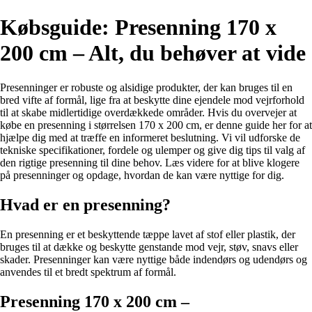
Købsguide: Presenning 170 x
200 cm – Alt, du behøver at vide
Presenninger er robuste og alsidige produkter, der kan bruges til en
bred vifte af formål, lige fra at beskytte dine ejendele mod vejrforhold
til at skabe midlertidige overdækkede områder. Hvis du overvejer at
købe en presenning i størrelsen 170 x 200 cm, er denne guide her for at
hjælpe dig med at træffe en informeret beslutning. Vi vil udforske de
tekniske specifikationer, fordele og ulemper og give dig tips til valg af
den rigtige presenning til dine behov. Læs videre for at blive klogere
på presenninger og opdage, hvordan de kan være nyttige for dig.
Hvad er en presenning?
En presenning er et beskyttende tæppe lavet af stof eller plastik, der
bruges til at dække og beskytte genstande mod vejr, støv, snavs eller
skader. Presenninger kan være nyttige både indendørs og udendørs og
anvendes til et bredt spektrum af formål.
Presenning 170 x 200 cm –