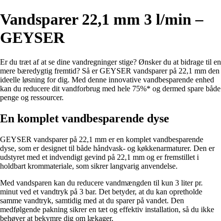
Vandsparer 22,1 mm 3 l/min –
GEYSER
Er du træt af at se dine vandregninger stige? Ønsker du at bidrage til en
mere bæredygtig fremtid? Så er GEYSER vandsparer på 22,1 mm den
ideelle løsning for dig. Med denne innovative vandbesparende enhed
kan du reducere dit vandforbrug med hele 75%* og dermed spare både
penge og ressourcer.
En komplet vandbesparende dyse
GEYSER vandsparer på 22,1 mm er en komplet vandbesparende
dyse, som er designet til både håndvask- og køkkenarmaturer. Den er
udstyret med et indvendigt gevind på 22,1 mm og er fremstillet i
holdbart krommateriale, som sikrer langvarig anvendelse.
Med vandsparen kan du reducere vandmængden til kun 3 liter pr.
minut ved et vandtryk på 3 bar. Det betyder, at du kan opretholde
samme vandtryk, samtidig med at du sparer på vandet. Den
medfølgende pakning sikrer en tæt og effektiv installation, så du ikke
behøver at bekymre dig om lækager.