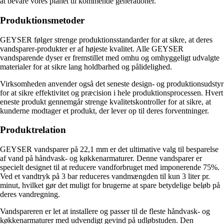
at bevare vores planet til kommende generationer.
Produktionsmetoder
GEYSER følger strenge produktionsstandarder for at sikre, at deres
vandsparer-produkter er af højeste kvalitet. Alle GEYSER
vandsparende dyser er fremstillet med omhu og omhyggeligt udvalgte
materialer for at sikre lang holdbarhed og pålidelighed.
Virksomheden anvender også det seneste design- og produktionsudstyr
for at sikre effektivitet og præcision i hele produktionsprocessen. Hvert
eneste produkt gennemgår strenge kvalitetskontroller for at sikre, at
kunderne modtager et produkt, der lever op til deres forventninger.
Produktrelation
GEYSER vandsparer på 22,1 mm er det ultimative valg til besparelse
af vand på håndvask- og køkkenarmaturer. Denne vandsparer er
specielt designet til at reducere vandforbruget med imponerende 75%.
Ved et vandtryk på 3 bar reduceres vandmængden til kun 3 liter pr.
minut, hvilket gør det muligt for brugerne at spare betydelige beløb på
deres vandregning.
Vandspareren er let at installere og passer til de fleste håndvask- og
køkkenarmaturer med udvendigt gevind på udløbstuden. Den