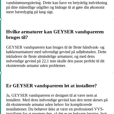
vandstrømsregulering. Dette kan have en betydelig indvirkning
på dine månedlige udgifter og bidrage til at gøre din økonomi
mere bæredygtig på lang sigt.
Hvilke armaturer kan GEYSER vandspareren
bruges til?
GEYSER vandspareren kan bruges til de fleste håndvask- og
køkkenarmaturer med udvendigt gevind på udløbstuden. Dette
inkluderer de fleste almindelige armaturer, og med dens
indvendige gevind på 22,1 mm skulle den passe perfekt til dit
eksisterende armatur uden problemer.
Er GEYSER vandspareren let at installere?
Ja, GEYSER vandspareren er designet til at være nem at
installere. Med dens indvendige gevind kan den nemt skrues på
dit eksisterende armatur uden behov for komplicerede
installationer. Du behøver ikke at være en professionel VVS-
installatør for at montere den, så det er en bekvem løsning, hvis