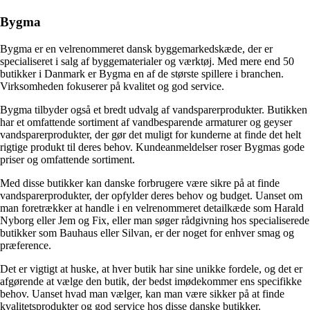
Bygma
Bygma er en velrenommeret dansk byggemarkedskæde, der er
specialiseret i salg af byggematerialer og værktøj. Med mere end 50
butikker i Danmark er Bygma en af de største spillere i branchen.
Virksomheden fokuserer på kvalitet og god service.
Bygma tilbyder også et bredt udvalg af vandsparerprodukter. Butikken
har et omfattende sortiment af vandbesparende armaturer og geyser
vandsparerprodukter, der gør det muligt for kunderne at finde det helt
rigtige produkt til deres behov. Kundeanmeldelser roser Bygmas gode
priser og omfattende sortiment.
Med disse butikker kan danske forbrugere være sikre på at finde
vandsparerprodukter, der opfylder deres behov og budget. Uanset om
man foretrækker at handle i en velrenommeret detailkæde som Harald
Nyborg eller Jem og Fix, eller man søger rådgivning hos specialiserede
butikker som Bauhaus eller Silvan, er der noget for enhver smag og
præference.
Det er vigtigt at huske, at hver butik har sine unikke fordele, og det er
afgørende at vælge den butik, der bedst imødekommer ens specifikke
behov. Uanset hvad man vælger, kan man være sikker på at finde
kvalitetsprodukter og god service hos disse danske butikker.