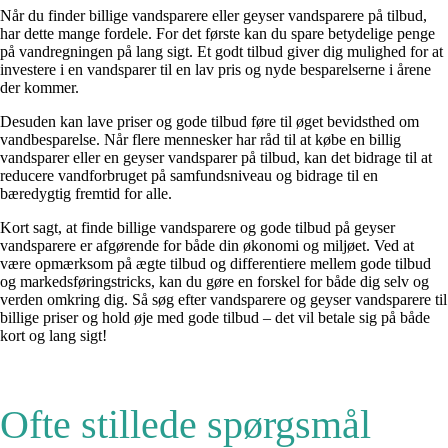
Når du finder billige vandsparere eller geyser vandsparere på tilbud,
har dette mange fordele. For det første kan du spare betydelige penge
på vandregningen på lang sigt. Et godt tilbud giver dig mulighed for at
investere i en vandsparer til en lav pris og nyde besparelserne i årene
der kommer.
Desuden kan lave priser og gode tilbud føre til øget bevidsthed om
vandbesparelse. Når flere mennesker har råd til at købe en billig
vandsparer eller en geyser vandsparer på tilbud, kan det bidrage til at
reducere vandforbruget på samfundsniveau og bidrage til en
bæredygtig fremtid for alle.
Kort sagt, at finde billige vandsparere og gode tilbud på geyser
vandsparere er afgørende for både din økonomi og miljøet. Ved at
være opmærksom på ægte tilbud og differentiere mellem gode tilbud
og markedsføringstricks, kan du gøre en forskel for både dig selv og
verden omkring dig. Så søg efter vandsparere og geyser vandsparere til
billige priser og hold øje med gode tilbud – det vil betale sig på både
kort og lang sigt!
Ofte stillede spørgsmål