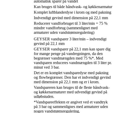
automatisk sparer på vandet
Kan bruges til både håndvask- og køkkenarmatur
Komplet luftblanderdyse i krom og med pakning
Indvendigt gevind med dimension på 22,1 mm
Reducerer vandforbruget til 3 liter/min = 75 %
mindre vandforbrug (sammenlignet med
armaturer uden vandstrømsregulering)
GEYSER vandsparer 3 liter/min – indvendigt
gevind på 22,1 mm
GEYSER vandsparer på 22,1 mm kan spare dig
for mange penge på vandregningen, da den
begrænser vandmængden med 75 %*. Med
vandsparen reduceres vandmængden til 3 liter pr.
minut ved 3 bar.
Det er en komplet vandsparedyse med pakning
og flowbegrænser. Den har et indvendigt gevind
med dimension på 22,1 mm og er i krom.
Vandspareren kan bruges til de fleste håndvask-
og køkkenarmaturer med udvendigt gevind på
udløbstuden.
*Vandspareeffekten er angivet ved et vandtryk
på 3 bar og sammenlignes med armaturer uden
nogen vandstrømsregulering.