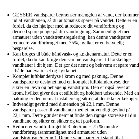
GEYSER vandsparer begrænser mængden af vand, der kommer
ud af vandhanen, så du automatisk sparer på vandet. Dette er en
fordel, da det hjælper med at reducere dit vandforbrug og
dermed spare penge på din vandregning. Sammenlignet med
armaturer uden vandstrømsregulering, kan denne vandsparer
reducere vandforbruget med 75%, hvilket er en betydelig
besparelse.
Kan bruges til både håndvask- og køkkenarmatur. Dette er en
fordel, da du kan bruge den samme vandsparer til forskellige
vandhaner i dit hjem. Det gør det nemt og bekvemt at spare vand
i både badeværelset og køkkenet.
Komplet luftblanderdyse i krom og med pakning. Denne
vandsparer er designet med en komplet luftblanderdyse, der
sikrer en jævn og behagelig vandstrøm. Den er også lavet af
krom, hvilket giver den et stilfuldt og holdbart udseende. Med en
pakning er den nem at installere og sikrer, at der ikke er lækager.
Indvendigt gevind med dimension på 22,1 mm. Denne
vandsparer passer til vandhaner med et indvendigt gevind på
22,1 mm. Dette gør det nemt at finde den rigtige størrelse til din
vandhane og sikrer en sikker og tæt pasform.
Reducerer vandforbruget til 3 liter/min = 75 % mindre
vandforbrug (sammenlignet med armaturer uden
vandstrømsregulering). Denne vandsparer er i stand til at