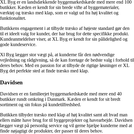
XL Byg er en landsdækkende byggemarkedskæde med mere end 100
butikker. Kæden er kendt for sin brede vifte af byggematerialer,
værktøj og træsko med klap, som er valgt ud fra høj kvalitet og
funktionalitet.
Butikkens engagement i at tilbyde træsko af højeste standard gør den
til et ideelt valg for kunder, der har brug for dette specifikke produkt.
Kundeanmeldelser viser, at XL Byg er kendt for sin pålidelighed og
gode kundeservice.
Xl Byg lægger stor vægt på, at kunderne får den nødvendige
vejledning og rådgivning, så de kan foretage de bedste valg i forhold til
deres behov. Med en passion for at tilbyde de rigtige løsninger er XL
Byg det perfekte sted at finde træsko med klap.
Davidsen
Davidsen er en familieejet byggemarkedskæde med mere end 40
butikker rundt omkring i Danmark. Kæden er kendt for sit bredt
sortiment og sin fokus på kundetilfredshed.
Butikken tilbyder træsko med klap af høj kvalitet samt alt hvad man
ellers måtte have brug for til byggeprojekter og havearbejde. Davidsen
lægger vægt på personlig service og vil gerne hjælpe kunderne med at
finde nøjagtigt de produkter, der passer til deres behov.