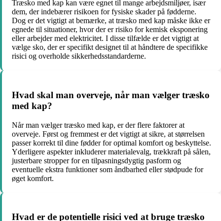
Træsko med kap kan være egnet til mange arbejdsmiljøer, især
dem, der indebærer risikoen for fysiske skader på fødderne.
Dog er det vigtigt at bemærke, at træsko med kap måske ikke er
egnede til situationer, hvor der er risiko for kemisk eksponering
eller arbejder med elektricitet. I disse tilfælde er det vigtigt at
vælge sko, der er specifikt designet til at håndtere de specifikke
risici og overholde sikkerhedsstandarderne.
Hvad skal man overveje, når man vælger træsko
med kap?
Når man vælger træsko med kap, er der flere faktorer at
overveje. Først og fremmest er det vigtigt at sikre, at størrelsen
passer korrekt til dine fødder for optimal komfort og beskyttelse.
Yderligere aspekter inkluderer materialevalg, trækkraft på sålen,
justerbare stropper for en tilpasningsdygtig pasform og
eventuelle ekstra funktioner som åndbarhed eller stødpude for
øget komfort.
Hvad er de potentielle risici ved at bruge træsko