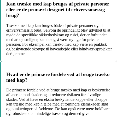
Kan træsko med kap bruges af private personer
eller er de primært designet til erhvervsmæssig
brug?
Træsko med kap kan bruges både af private personer og til
erhvervsmæssig brug. Selvom de oprindeligt blev udviklet til at
møde de specifikke sikkerhedskrav og risici, der er forbundet
med arbejdsmiljøer, kan de også være nyttige for private
personer. For eksempel kan træsko med kap være en praktisk
og beskyttende skotype til havearbejde eller håndværksprojekter
derhjemme.
Hvad er de primære fordele ved at bruge træsko
med kap?
De primære fordele ved at bruge træsko med kap er beskyttelse
af tæerne mod skader og at reducere risikoen for alvorlige
skader. Ved at have en ekstra beskyttende kappe eller tåkappe
kan træsko med kap hjælpe med at forhindre klemskader, stød
og punkteringer på fødderne. De kan også være mere holdbare
og robuste end almindelige træsko og dermed give