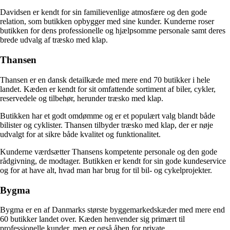
Davidsen er kendt for sin familievenlige atmosfære og den gode
relation, som butikken opbygger med sine kunder. Kunderne roser
butikken for dens professionelle og hjælpsomme personale samt deres
brede udvalg af træsko med klap.
Thansen
Thansen er en dansk detailkæde med mere end 70 butikker i hele
landet. Kæden er kendt for sit omfattende sortiment af biler, cykler,
reservedele og tilbehør, herunder træsko med klap.
Butikken har et godt omdømme og er et populært valg blandt både
bilister og cyklister. Thansen tilbyder træsko med klap, der er nøje
udvalgt for at sikre både kvalitet og funktionalitet.
Kunderne værdsætter Thansens kompetente personale og den gode
rådgivning, de modtager. Butikken er kendt for sin gode kundeservice
og for at have alt, hvad man har brug for til bil- og cykelprojekter.
Bygma
Bygma er en af Danmarks største byggemarkedskæder med mere end
60 butikker landet over. Kæden henvender sig primært til
professionelle kunder, men er også åben for private.