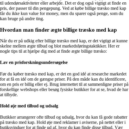
til udendørsaktiviteter eller arbejde. Det er dog også vigtigt at finde en
pris, der passer til din pengepung. Ved at købe billige træsko med kap
får du ikke kun value for money, men du sparer også penge, som du
kan bruge på andre ting.
Hvordan man finder ægte billige træsko med kap
Når du er på udkig efter billige træsko med kap, er det vigtigt at kunne
skelne mellem ægte tilbud og blot markedsføringstaktikker. Her er
nogle tips til at hjælpe dig med at finde ægte billige træsko:
Lav en prisforskningsundersøgelse
Før du køber træsko med kap, er det en god idé at researche markedet
for at få en idé om de gængse priser. På den måde kan du identificere,
om en pris er billig eller ej. Brug internettet til at sammenligne priser på
forskellige webshops eller besøg fysiske butikker for at se, hvad de har
at tilbyde.
Hold øje med tilbud og udsalg
Butikker arrangerer ofte tilbud og udsalg, hvor du kan få gode rabatter
på træsko med kap. Hold øje med reklamer i aviserne, på nettet eller i
butiksvinduer for at finde ud af, hvor du kan finde disse tilbud. Vær