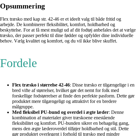
Opsummering
Flex træsko med kap str. 42-46 er et ideelt valg til både fritid og
arbejde. De kombinerer fleksibilitet, komfort, holdbarhed og
beskyttelse. For at få mest muligt ud af dit fodtøj anbefales det at vælge
træsko, der passer perfekt til dine fødder og opfylder dine individuelle
behov. Vælg kvalitet og komfort, og du vil ikke blive skuffet.
Fordele
Flex træsko i størrelse 42-46
: Disse træsko er tilgængelige i en
bred vifte af størrelser, hvilket gør det nemt for folk med
forskellige fodstørrelser at finde den perfekte pasform. Dette gør
produktet mere tilgængeligt og attraktivt for en bredere
målgruppe.
Med fleksibel PU-bund og overdel i ægte læder
: Denne
kombination af materialer giver træskoene enestående
fleksibilitet og komfort. PU-bunden sikrer en behagelig gang,
mens den ægte læderoverdel tilføjer holdbarhed og stil. Dette
gør produktet overlegent i forhold til træsko med mindre