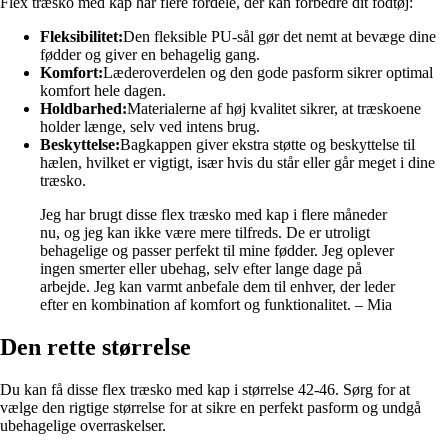
Flex træsko med kap har flere fordele, der kan forbedre dit fodtøj:
Fleksibilitet:
Den fleksible PU-sål gør det nemt at bevæge dine
fødder og giver en behagelig gang.
Komfort:
Læderoverdelen og den gode pasform sikrer optimal
komfort hele dagen.
Holdbarhed:
Materialerne af høj kvalitet sikrer, at træskoene
holder længe, selv ved intens brug.
Beskyttelse:
Bagkappen giver ekstra støtte og beskyttelse til
hælen, hvilket er vigtigt, især hvis du står eller går meget i dine
træsko.
Jeg har brugt disse flex træsko med kap i flere måneder
nu, og jeg kan ikke være mere tilfreds. De er utroligt
behagelige og passer perfekt til mine fødder. Jeg oplever
ingen smerter eller ubehag, selv efter lange dage på
arbejde. Jeg kan varmt anbefale dem til enhver, der leder
efter en kombination af komfort og funktionalitet. – Mia
Den rette størrelse
Du kan få disse flex træsko med kap i størrelse 42-46. Sørg for at
vælge den rigtige størrelse for at sikre en perfekt pasform og undgå
ubehagelige overraskelser.