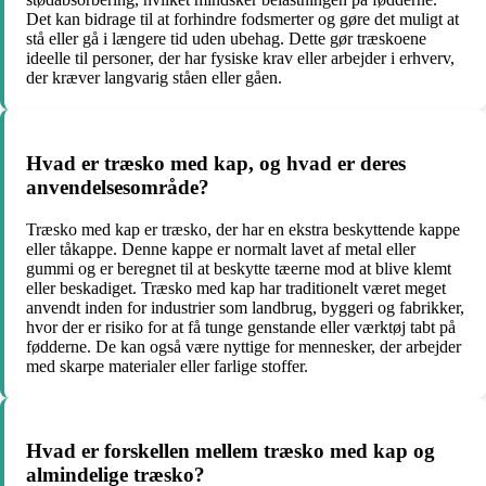
Det kan bidrage til at forhindre fodsmerter og gøre det muligt at
stå eller gå i længere tid uden ubehag. Dette gør træskoene
ideelle til personer, der har fysiske krav eller arbejder i erhverv,
der kræver langvarig ståen eller gåen.
Hvad er træsko med kap, og hvad er deres
anvendelsesområde?
Træsko med kap er træsko, der har en ekstra beskyttende kappe
eller tåkappe. Denne kappe er normalt lavet af metal eller
gummi og er beregnet til at beskytte tæerne mod at blive klemt
eller beskadiget. Træsko med kap har traditionelt været meget
anvendt inden for industrier som landbrug, byggeri og fabrikker,
hvor der er risiko for at få tunge genstande eller værktøj tabt på
fødderne. De kan også være nyttige for mennesker, der arbejder
med skarpe materialer eller farlige stoffer.
Hvad er forskellen mellem træsko med kap og
almindelige træsko?