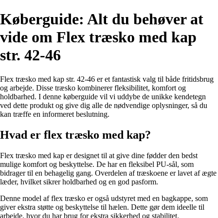
Køberguide: Alt du behøver at
vide om Flex træsko med kap
str. 42-46
Flex træsko med kap str. 42-46 er et fantastisk valg til både fritidsbrug
og arbejde. Disse træsko kombinerer fleksibilitet, komfort og
holdbarhed. I denne køberguide vil vi uddybe de unikke kendetegn
ved dette produkt og give dig alle de nødvendige oplysninger, så du
kan træffe en informeret beslutning.
Hvad er flex træsko med kap?
Flex træsko med kap er designet til at give dine fødder den bedst
mulige komfort og beskyttelse. De har en fleksibel PU-sål, som
bidrager til en behagelig gang. Overdelen af træskoene er lavet af ægte
læder, hvilket sikrer holdbarhed og en god pasform.
Denne model af flex træsko er også udstyret med en bagkappe, som
giver ekstra støtte og beskyttelse til hælen. Dette gør dem ideelle til
arbejde, hvor du har brug for ekstra sikkerhed og stabilitet.