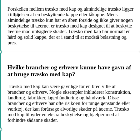
Forskellen mellem træsko med kap og almindelige træsko ligger
i tilføjelsen af en beskyttende kappe eller tåkappe. Mens
almindelige træsko kun har en åben forside og ikke giver nogen
beskyttelse til tæerne, er træsko med kap designet til at beskytte
tæerne mod utilsigtede skader. Træsko med kap har normalt en
hård og solid kappe, der er i stand til at modstå belastning og
pres.
Hvilke brancher og erhverv kunne have gavn af
at bruge træsko med kap?
Træsko med kap kan være gavnlige for en bred vifte af
brancher og erhverv. Nogle eksempler inkluderer konstruktion,
landbrug, fabrikker, lagerhåndtering og håndværk. Disse
brancher og erhverv har ofte risikoen for tunge genstande eller
værktøj, der kan forårsage alvorlige skader på tæerne. Træsko
med kap tilbyder en ekstra beskyttelse og hjælper med at
forhindre sådanne skader.