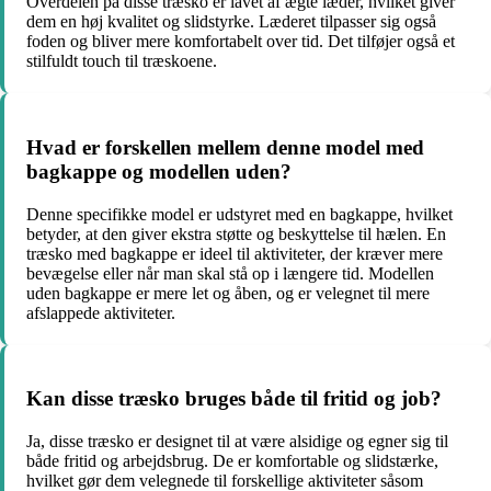
Overdelen på disse træsko er lavet af ægte læder, hvilket giver
dem en høj kvalitet og slidstyrke. Læderet tilpasser sig også
foden og bliver mere komfortabelt over tid. Det tilføjer også et
stilfuldt touch til træskoene.
Hvad er forskellen mellem denne model med
bagkappe og modellen uden?
Denne specifikke model er udstyret med en bagkappe, hvilket
betyder, at den giver ekstra støtte og beskyttelse til hælen. En
træsko med bagkappe er ideel til aktiviteter, der kræver mere
bevægelse eller når man skal stå op i længere tid. Modellen
uden bagkappe er mere let og åben, og er velegnet til mere
afslappede aktiviteter.
Kan disse træsko bruges både til fritid og job?
Ja, disse træsko er designet til at være alsidige og egner sig til
både fritid og arbejdsbrug. De er komfortable og slidstærke,
hvilket gør dem velegnede til forskellige aktiviteter såsom