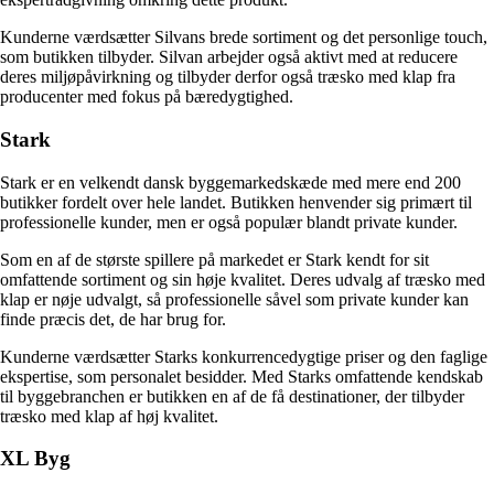
Kunderne værdsætter Silvans brede sortiment og det personlige touch,
som butikken tilbyder. Silvan arbejder også aktivt med at reducere
deres miljøpåvirkning og tilbyder derfor også træsko med klap fra
producenter med fokus på bæredygtighed.
Stark
Stark er en velkendt dansk byggemarkedskæde med mere end 200
butikker fordelt over hele landet. Butikken henvender sig primært til
professionelle kunder, men er også populær blandt private kunder.
Som en af de største spillere på markedet er Stark kendt for sit
omfattende sortiment og sin høje kvalitet. Deres udvalg af træsko med
klap er nøje udvalgt, så professionelle såvel som private kunder kan
finde præcis det, de har brug for.
Kunderne værdsætter Starks konkurrencedygtige priser og den faglige
ekspertise, som personalet besidder. Med Starks omfattende kendskab
til byggebranchen er butikken en af de få destinationer, der tilbyder
træsko med klap af høj kvalitet.
XL Byg