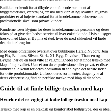
Butikken er kendt for at tilbyde et omfattende sortiment af
byggematerialer, værktøj og træsko med klap af høj kvalitet. Bygmas
produkter er af højeste standard for at imødekomme behovene hos
professionelle såvel som private kunder.
Kunderne roser Bygma for deres imødekommende personale og deres
fokus på at give den bedste service til hver enkelt kunde. Hvis du søger
træsko med klap, er Bygma et sted, hvor du med sikkerhed vil finde
det, du har brug for.
Med denne omfattende oversigt over butikkerne Harald Nyborg, Jem
og Fix, Bauhaus, Silvan, Stark, XL Byg, Davidsen, Thansen og
Bygma, har du en bred vifte af valgmuligheder for at finde træsko med
klap af høj kvalitet. Uanset om du er professionel eller privat, er disse
butikker alle kendt for deres dedikation til at tilbyde det bedste inden
for dette produktområde. Udforsk deres sortimenter, drage nytte af
deres ekspertise og find de perfekte træsko med klap til dit behov.
Guide til at finde billige træsko med kap
Hvorfor det er vigtigt at købe billige træsko med kap
Træsko med kap er en praktisk og komfortabel fodtøjstype, der er ideel