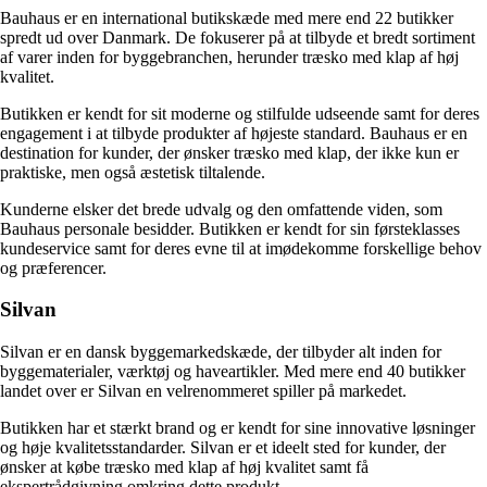
Bauhaus er en international butikskæde med mere end 22 butikker
spredt ud over Danmark. De fokuserer på at tilbyde et bredt sortiment
af varer inden for byggebranchen, herunder træsko med klap af høj
kvalitet.
Butikken er kendt for sit moderne og stilfulde udseende samt for deres
engagement i at tilbyde produkter af højeste standard. Bauhaus er en
destination for kunder, der ønsker træsko med klap, der ikke kun er
praktiske, men også æstetisk tiltalende.
Kunderne elsker det brede udvalg og den omfattende viden, som
Bauhaus personale besidder. Butikken er kendt for sin førsteklasses
kundeservice samt for deres evne til at imødekomme forskellige behov
og præferencer.
Silvan
Silvan er en dansk byggemarkedskæde, der tilbyder alt inden for
byggematerialer, værktøj og haveartikler. Med mere end 40 butikker
landet over er Silvan en velrenommeret spiller på markedet.
Butikken har et stærkt brand og er kendt for sine innovative løsninger
og høje kvalitetsstandarder. Silvan er et ideelt sted for kunder, der
ønsker at købe træsko med klap af høj kvalitet samt få
ekspertrådgivning omkring dette produkt.