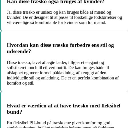
Kan disse træsko også bruges af kvinder?
Ja, disse træsko er unisex og kan bruges både af mænd og
kvinder. De er designet til at passe til forskellige fodstørrelser og
vil være lige så komfortable for kvinder som for mænd.
Hvordan kan disse træsko forbedre ens stil og
udseende?
Disse træsko, lavet af ægte læder, tilføjer et elegant og
sofistikeret touch til ethvert outfit. De kan bruges både til
afslappet og mere formel påklædning, afhængigt af den
individuelle stil og anledning. De er en perfekt kombination af
komfort og stil.
Hvad er værdien af at have træsko med fleksibel
bund?
En fleksibel PU-bund på træskoene giver komfort og god
stødabsorbering, hvilket mindsker belastningen på fødderne.