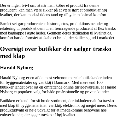
Der er ingen tvivl om, at når man køber et produkt fra denne
producent, kan man være sikker på at være iført et produkt af høj
kvalitet, der kan modstå tidens tand og tilbyde maksimal komfort.
Samlet set gør producentens historie, etos, produktionsmetoder og
relatering til produktet dem til en fremragende producent af flex træsko
med bagkappe i ægte læder. Gennem deres dedikation til kvalitet og
komfort har de formået at skabe et brand, der skiller sig ud i markedet.
Oversigt over butikker der sælger træsko
med klap
Harald Nyborg
Harald Nyborg er en af de mest velrenommerede butikskæder inden
for byggematerialer og værktøj i Danmark. Med mere end 100
butikker landet over og en omfattende online tilstedeværelse, er Harald
Nyborg et populært valg for både professionelle og private kunder.
Butikken er kendt for sit brede sortiment, der inkluderer alt fra træsko
med klap til byggematerialer, værktøj, elektronik og meget mere. Deres
produktudvalg er nøje udvalgt for at imødekomme behovene hos
enhver kunde, der søger træsko af høj kvalitet.