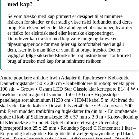
med kap?
Selvom træsko med kap primært er designet til at minimere
risikoen for skader, er der stadig visse risici forbundet med deres
brug. For eksempel er de ikke altid egnet til situationer, hvor der
er risiko for elektrisk stød eller kemiske eksponeringer.
Derudover kan træsko med kap være tunge og kræve en
tilpasningsperiode før man føler sig komfortabel med at gå i
dem, især hvis man ikke er vant til at bruge træsko. Det er
vigtigt at følge sikkerhedsforskrifter og instruktioner for korrekt
brug af træsko med kap for at minimere risikoen.
Andre populære artikler:
Irwin Adapter til fugefræser
•
Købsguide:
Dannebrogstander 50 x 200 cm
•
Kabelholdere til robotplæneklipper
100 stk. – Grouw
•
Osram LED Star Classic klar kertepære E14 4 W
•
Insektnet med magnet til vinduer 150×130 cm
•
Hegnsstolpe
panelhegn sort aluminium H230 cm
•
HDMI kabel 5 m: Alt hvad du
skal vide, før du køber
•
Dewalt bitssæt 40 dele
•
Basta forvask 500
ml: Fjern mudder, trafikfilm og fugleklatter fra din bil
•
En omfattende
guide til køb af Skillerumslægte 38 x 57 mm x 3,0 m
•
Købsvejledning
til Klemrække 2×6-polet: Gør et informeret valg
•
Udvendig
hjørneprofil sort 25 x 25 mm
•
Roundup Speed C Koncentrat 1 liter –
En grundig købsguide
•
En guide til at vælge Spraymaling rød blank –