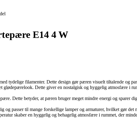
del
rtepære E14 4 W
ed tydelige filamenter. Dette design gør pæren visuelt tiltalende og pas
r et glødepærelook. Dette giver en nostalgisk og hyggelig atmosfære i 
ære. Dette betyder, at pæren bruger meget mindre energi og sparer dig 
 og passer til mange forskellige lamper og armaturer, hvilket gør det
peratur skaber en hyggelig og behagelig atmosfære i rummet, der minde