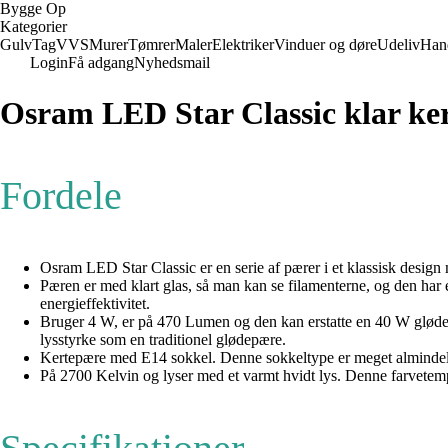
Bygge Op
Kategorier
Gulv
Tag
VVS
Murer
Tømrer
Maler
Elektriker
Vinduer og døre
Udeliv
Han
Login
Få adgang
Nyhedsmail
Osram LED Star Classic klar ke
Fordele
Osram LED Star Classic er en serie af pærer i et klassisk design m
Pæren er med klart glas, så man kan se filamenterne, og den ha
energieffektivitet.
Bruger 4 W, er på 470 Lumen og den kan erstatte en 40 W glødep
lysstyrke som en traditionel glødepære.
Kertepære med E14 sokkel. Denne sokkeltype er meget almindelig
På 2700 Kelvin og lyser med et varmt hvidt lys. Denne farvetem