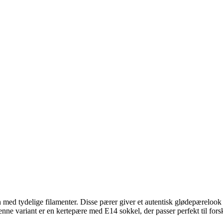
n med tydelige filamenter. Disse pærer giver et autentisk glødepærelook
enne variant er en kertepære med E14 sokkel, der passer perfekt til fors