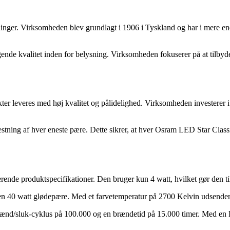
ger. Virksomheden blev grundlagt i 1906 i Tyskland og har i mere end et
ende kvalitet inden for belysning. Virksomheden fokuserer på at tilbyd
ter leveres med høj kvalitet og pålidelighed. Virksomheden investerer i s
estning af hver eneste pære. Dette sikrer, at hver Osram LED Star Cla
produktspecifikationer. Den bruger kun 4 watt, hvilket gør den til et e
tte en 40 watt glødepære. Med et farvetemperatur på 2700 Kelvin udsende
ænd/sluk-cyklus på 100.000 og en brændetid på 15.000 timer. Med en R