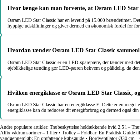
Hvor længe kan man forvente, at Osram LED Star Cl
Osram LED Star Classic har en levetid på 15.000 brændetimer. Dette
hyppige udskiftninger og giver dermed en økonomisk fordel for fo
Hvordan tænder Osram LED Star Classic sammenlig
Osram LED Star Classic er en LED-sparepære, der tænder med det sam
øjeblikkelige tænding gør LED-pæren bekvem og pålidelig, da den ø
Hvilken energiklasse er Osram LED Star Classic, og 
Osram LED Star Classic har en energiklasse E. Dette er en meget en
energiklasse kan du reducere dit energiforbrug og dermed også din 
Andre populære artikler:
Træbeskyttelse heldækkende hvid 2,5 l – Træ
Alfix vådrumsprimer – 1 liter
•
Trolley – Foldbar: En Praktisk Guide t
vandgennemløb: En omfattende købsguide
•
Bordventilator Ø30 cm – 