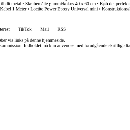
il dit metal
•
Skrabemåtte gummi/kokos 40 x 60 cm
•
Køb det perfekt
 Kabel 1 Meter
•
Loctite Power Epoxy Universal mini
•
Konstruktionss
terest
TikTok
Mail
RSS
 køber via links på denne hjemmeside.
få kommission. Indholdet må kun anvendes med forudgående skriftlig afta