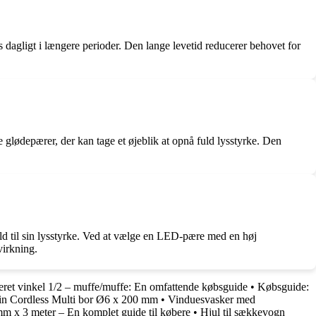
dagligt i længere perioder. Den lange levetid reducerer behovet for
glødepærer, der kan tage et øjeblik at opnå fuld lysstyrke. Den
old til sin lysstyrke. Ved at vælge en LED-pære med en høj
virkning.
eret vinkel 1/2 – muffe/muffe: En omfattende købsguide
•
Købsguide:
in Cordless Multi bor Ø6 x 200 mm
•
Vinduesvasker med
mm x 3 meter – En komplet guide til købere
•
Hjul til sækkevogn