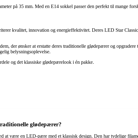
ter på 35 mm. Med en E14 sokkel passer den perfekt til mange forske
erer kvalitet, innovation og energieffektivitet. Deres LED Star Classic
 dem, der ønsker at erstatte deres traditionelle glødepærer og opgrade
agelig belysningsoplevelse.
ele og det klassiske glødepærelook i én pakke.
raditionelle glødepærer?
 ved at være en LED-pære med et klassisk design. Den har tydelige fila