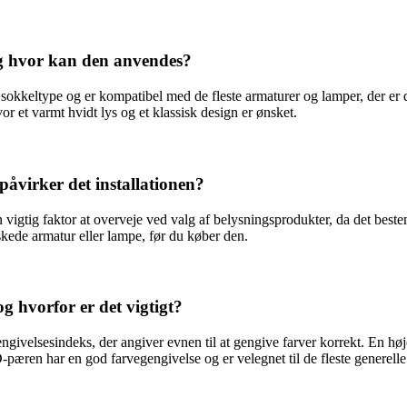
g hvor kan den anvendes?
okkeltype og er kompatibel med de fleste armaturer og lamper, der er d
vor et varmt hvidt lys og et klassisk design er ønsket.
åvirker det installationen?
tig faktor at overveje ved valg af belysningsprodukter, da det bestem
ønskede armatur eller lampe, før du køber den.
 hvorfor er det vigtigt?
ivelsesindeks, der angiver evnen til at gengive farver korrekt. En hø
pæren har en god farvegengivelse og er velegnet til de fleste generelle 