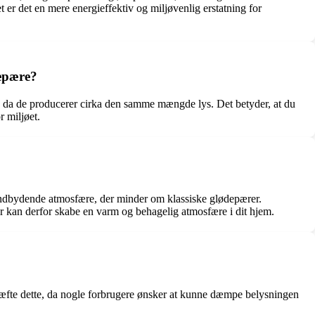
t er det en mere energieffektiv og miljøvenlig erstatning for
epære?
, da de producerer cirka den samme mængde lys. Det betyder, at du
 miljøet.
indbydende atmosfære, der minder om klassiske glødepærer.
er kan derfor skabe en varm og behagelig atmosfære i dit hjem.
kræfte dette, da nogle forbrugere ønsker at kunne dæmpe belysningen