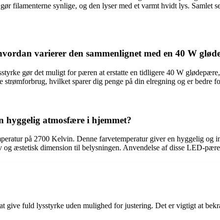
 gør filamenterne synlige, og den lyser med et varmt hvidt lys. Samlet se
 hvordan varierer den sammenlignet med en 40 W glød
yrke gør det muligt for pæren at erstatte en tidligere 40 W glødepære
trømforbrug, hvilket sparer dig penge på din elregning og er bedre for
n hyggelig atmosfære i hjemmet?
mperatur på 2700 Kelvin. Denne farvetemperatur giver en hyggelig og 
ativ og æstetisk dimension til belysningen. Anvendelse af disse LED-pær
t give fuld lysstyrke uden mulighed for justering. Det er vigtigt at be