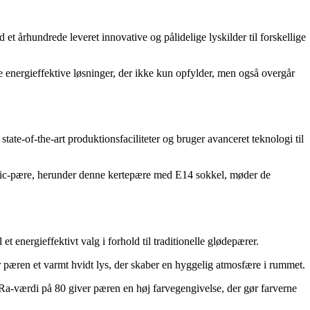
 århundrede leveret innovative og pålidelige lyskilder til forskellige
e energieffektive løsninger, der ikke kun opfylder, men også overgår
tate-of-the-art produktionsfaciliteter og bruger avanceret teknologi til
ssic-pære, herunder denne kertepære med E14 sokkel, møder de
nergieffektivt valg i forhold til traditionelle glødepærer.
r pæren et varmt hvidt lys, der skaber en hyggelig atmosfære i rummet.
a-værdi på 80 giver pæren en høj farvegengivelse, der gør farverne