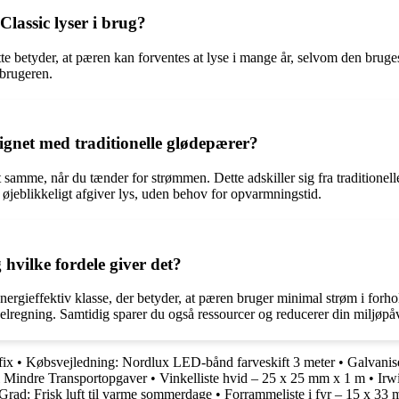
assic lyser i brug?
 betyder, at pæren kan forventes at lyse i mange år, selvom den bruges 
rbrugeren.
net med traditionelle glødepærer?
me, når du tænder for strømmen. Dette adskiller sig fra traditionelle 
jeblikkeligt afgiver lys, uden behov for opvarmningstid.
hvilke fordele giver det?
ergieffektiv klasse, der betyder, at pæren bruger minimal strøm i forh
elregning. Samtidig sparer du også ressourcer og reducerer din miljøpå
fix
•
Købsvejledning: Nordlux LED-bånd farveskift 3 meter
•
Galvanis
il Mindre Transportopgaver
•
Vinkelliste hvid – 25 x 25 mm x 1 m
•
Irw
Grad: Frisk luft til varme sommerdage
•
Forrammeliste i fyr – 15 x 33 