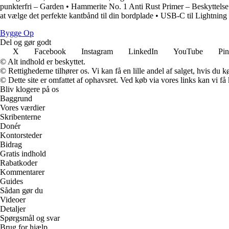
punkterfri – Garden
•
Hammerite No. 1 Anti Rust Primer – Beskyttelse t
at vælge det perfekte kantbånd til din bordplade
•
USB-C til Lightning
Bygge Op
Del og gør godt
X
Facebook
Instagram
LinkedIn
YouTube
Pin
© Alt indhold er beskyttet.
© Rettighederne tilhører os. Vi kan få en lille andel af salget, hvis du
© Dette site er omfattet af ophavsret. Ved køb via vores links kan vi 
Bliv klogere på os
Baggrund
Vores værdier
Skribenterne
Donér
Kontorsteder
Bidrag
Gratis indhold
Rabatkoder
Kommentarer
Guides
Sådan gør du
Videoer
Detaljer
Spørgsmål og svar
Brug for hjælp