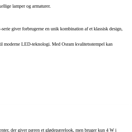
llige lamper og armaturer.
-serie giver forbrugerne en unik kombination af et klassisk design,
re til moderne LED-teknologi. Med Osram kvalitetsstempel kan
menter, der giver pæren et glødepærelook, men bruger kun 4 W i