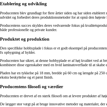
Etablering og udvikling
Producenten blev grundlagt for flere årtier siden og har siden etablere
udvidet og forbedret deres produktionsmetoder for at opnå den højeste k
Producentens succes skyldes deres vedvarende fokus på kvalitetsproduk
både professionelle og private kunder.
Produktet og produktion
Den specifikke hobbyplade i fokus er et godt eksempel på producentens en
fx opbygning af hylder.
Producenten har sikret, at denne hobbyplade er af høj kvalitet ved at 
kombinere disse egenskaber med en hvid laminatoverflade til at skabe e
Pladen har en tykkelse på 18 mm, bredde på 60 cm og længde på 250 cm, hv
ekstra beskyttelse og et pænt finish.
Producentens filosofi og værdier
Producenten er drevet af en stærk filosofi om at levere produkter af høje
De lægger stor vægt på at bruge innovative metoder og materialer, der e