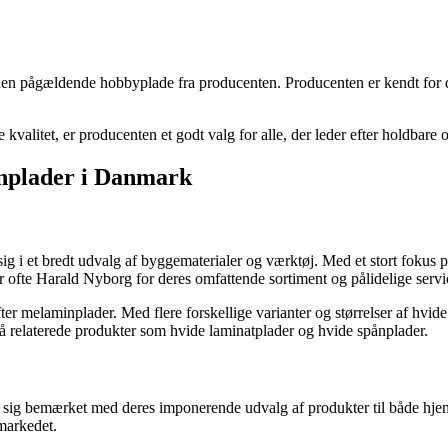
den pågældende hobbyplade fra producenten. Producenten er kendt for de
 kvalitet, er producenten et godt valg for alle, der leder efter holdbare og
inplader i Danmark
ig i et bredt udvalg af byggematerialer og værktøj. Med et stort fokus 
 ofte Harald Nyborg for deres omfattende sortiment og pålidelige servi
r melaminplader. Med flere forskellige varianter og størrelser af hvide 
 relaterede produkter som hvide laminatplader og hvide spånplader.
ig bemærket med deres imponerende udvalg af produkter til både hjemme
markedet.