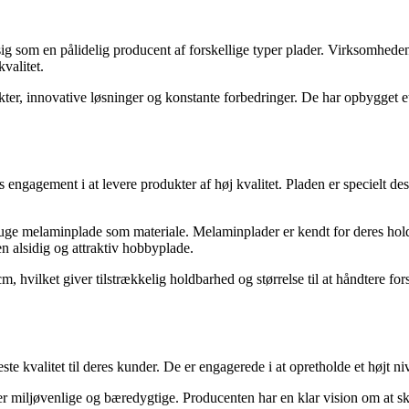
t sig som en pålidelig producent af forskellige typer plader. Virksomhed
valitet.
ter, innovative løsninger og konstante forbedringer. De har opbygget e
gagement i at levere produkter af høj kvalitet. Pladen er specielt desig
bruge melaminplade som materiale. Melaminplader er kendt for deres hol
n alsidig og attraktiv hobbyplade.
ilket giver tilstrækkelig holdbarhed og størrelse til at håndtere forske
ste kvalitet til deres kunder. De er engagerede i at opretholde et højt ni
r miljøvenlige og bæredygtige. Producenten har en klar vision om at ska