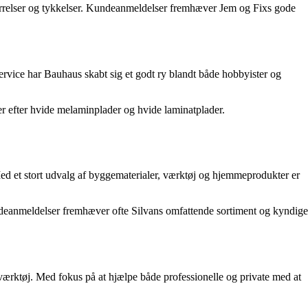
størrelser og tykkelser. Kundeanmeldelser fremhæver Jem og Fixs gode
rvice har Bauhaus skabt sig et godt ry blandt både hobbyister og
ger efter hvide melaminplader og hvide laminatplader.
 Med et stort udvalg af byggematerialer, værktøj og hjemmeprodukter er
ndeanmeldelser fremhæver ofte Silvans omfattende sortiment og kyndige
ærktøj. Med fokus på at hjælpe både professionelle og private med at