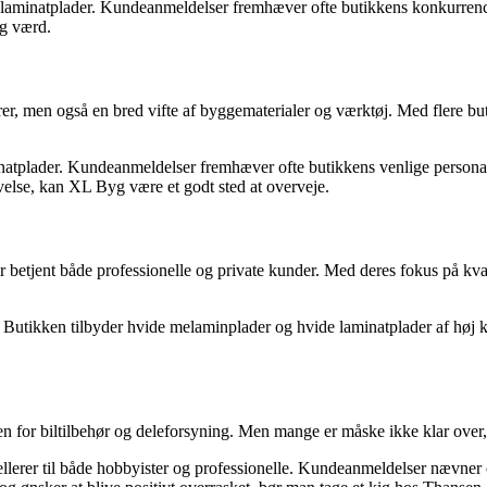
 laminatplader. Kundeanmeldelser fremhæver ofte butikkens konkurrence
øg værd.
, men også en bred vifte af byggematerialer og værktøj. Med flere but
atplader. Kundeanmeldelser fremhæver ofte butikkens venlige personale
velse, kan XL Byg være et godt sted at overveje.
 betjent både professionelle og private kunder. Med deres fokus på kva
 Butikken tilbyder hvide melaminplader og hvide laminatplader af høj 
for biltilbehør og deleforsyning. Men mange er måske ikke klar over, 
llerer til både hobbyister og professionelle. Kundeanmeldelser nævner