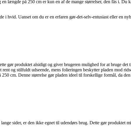
længde på 250 cm er kun en af de mange størrelser, den fås i. Du kan n
e i hvid. Uanset om du er en erfaren gør-det-selv-entusiast eller en ny
e gør produktet alsidigt og giver brugeren mulighed for at bruge det til
et rent og stilfuldt udseende, mens folieringen beskytter pladen mod rids
0 cm. Denne størrelse gør pladen ideel til forskellige formål, da den 
e lange sider, er den ikke egnet til udendørs brug. Dette gør produktet