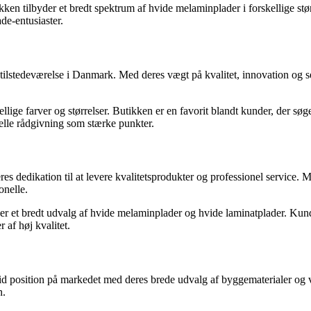
ikken tilbyder et bredt spektrum af hvide melaminplader i forskellige 
de-entusiaster.
ilstedeværelse i Danmark. Med deres vægt på kvalitet, innovation og se
lige farver og størrelser. Butikken er en favorit blandt kunder, der sø
lle rådgivning som stærke punkter.
es dedikation til at levere kvalitetsprodukter og professionel service.
onelle.
der et bredt udvalg af hvide melaminplader og hvide laminatplader. Ku
 af høj kvalitet.
d position på markedet med deres brede udvalg af byggematerialer og v
n.