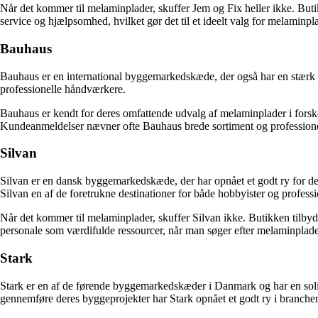
Når det kommer til melaminplader, skuffer Jem og Fix heller ikke. But
service og hjælpsomhed, hvilket gør det til et ideelt valg for melaminpla
Bauhaus
Bauhaus er en international byggemarkedskæde, der også har en stærk t
professionelle håndværkere.
Bauhaus er kendt for deres omfattende udvalg af melaminplader i forskel
Kundeanmeldelser nævner ofte Bauhaus brede sortiment og professione
Silvan
Silvan er en dansk byggemarkedskæde, der har opnået et godt ry for der
Silvan en af de foretrukne destinationer for både hobbyister og professi
Når det kommer til melaminplader, skuffer Silvan ikke. Butikken tilby
personale som værdifulde ressourcer, når man søger efter melaminplader
Stark
Stark er en af de førende byggemarkedskæder i Danmark og har en soli
gennemføre deres byggeprojekter har Stark opnået et godt ry i branche