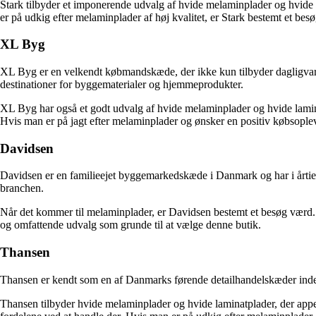
Stark tilbyder et imponerende udvalg af hvide melaminplader og hvide
er på udkig efter melaminplader af høj kvalitet, er Stark bestemt et bes
XL Byg
XL Byg er en velkendt købmandskæde, der ikke kun tilbyder dagligvarer
destinationer for byggematerialer og hjemmeprodukter.
XL Byg har også et godt udvalg af hvide melaminplader og hvide lamin
Hvis man er på jagt efter melaminplader og ønsker en positiv købsople
Davidsen
Davidsen er en familieejet byggemarkedskæde i Danmark og har i årtier
branchen.
Når det kommer til melaminplader, er Davidsen bestemt et besøg værd.
og omfattende udvalg som grunde til at vælge denne butik.
Thansen
Thansen er kendt som en af Danmarks førende detailhandelskæder inden 
Thansen tilbyder hvide melaminplader og hvide laminatplader, der appe