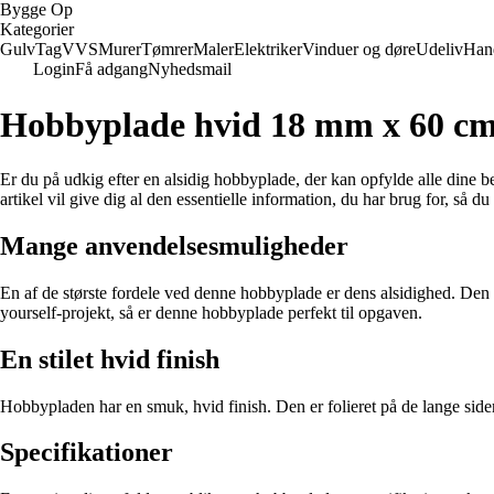
Bygge Op
Kategorier
Gulv
Tag
VVS
Murer
Tømrer
Maler
Elektriker
Vinduer og døre
Udeliv
Han
Login
Få adgang
Nyhedsmail
Hobbyplade hvid 18 mm x 60 cm 
Er du på udkig efter en alsidig hobbyplade, der kan opfylde alle dine
artikel vil give dig al den essentielle information, du har brug for, så 
Mange anvendelsesmuligheder
En af de største fordele ved denne hobbyplade er dens alsidighed. Den ka
yourself-projekt, så er denne hobbyplade perfekt til opgaven.
En stilet hvid finish
Hobbypladen har en smuk, hvid finish. Den er folieret på de lange sider,
Specifikationer