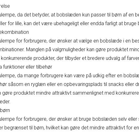
relse
lempe, da det betyder, at bobslæden kun passer til børn af en b
eller for lille, kan det være ubehageligt eller endda farligt at bru
vekombination
ulempe for forbrugere, der ønsker at vælge en bobslæde i en be
mbinationer. Manglen på valgmuligheder kan gøre produktet mindr
nkurrerende produkter, der tilbyder et bredere udvalg af farver
 funktioner eller tilbehør
ulempe, da mange forbrugere kan være på udkig efter en bobslæ
lbehør såsom en ryglæn eller en opbevaringsplads til snacks eller 
an gøre produktet mindre attraktivt sammenlignet med konkurrere
heder.
 børn
ulempe for forbrugere, der ønsker at bruge bobslæden selv ell
r begrænset til børn, hvilket kan gøre det mindre attraktivt for 