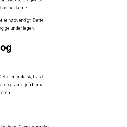
ed ad bakkerne.
t er nødvendigt. Dette
ngige under legen.
 og
te er praktisk, hvis I
oren giver også barnet
toren.