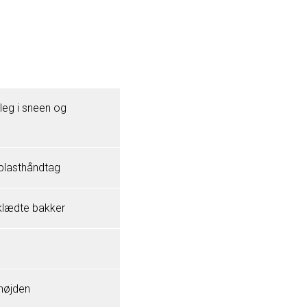
leg i sneen og
plasthåndtag
eklædte bakker
 højden