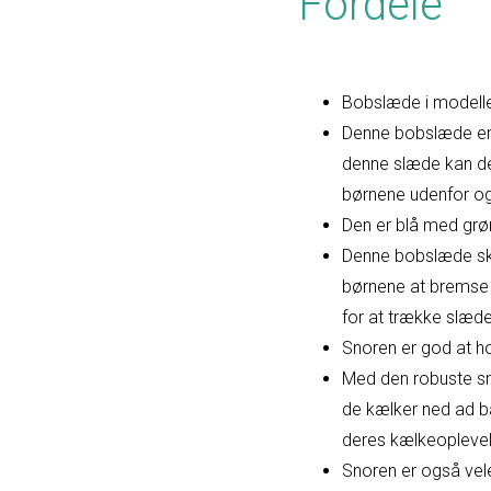
Fordele
Bobslæde i modellen
Denne bobslæde er 
denne slæde kan de
børnene udenfor og
Den er blå med gr
Denne bobslæde skil
børnene at bremse 
for at trække slæde
Snoren er god at ho
Med den robuste sn
de kælker ned ad ba
deres kælkeoplevel
Snoren er også vel