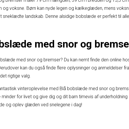
g bremser måler 79 cm i længden, 39 cm i bredden og 15,5 cm i
børn og voksne. Børn kan nyde legen og kælkeglæden, mens vok
det sneklædte landskab. Denne alsidige bobslæde er perfekt til alle
bslæde med snor og bremser
obslæde med snor og bremser? Du kan nemt finde den online hos
 Derudover kan du også finde flere oplysninger og anmeldelser fr
et rigtige valg.
antastisk vinteroplevelse med Blå bobslæde med snor og bremse
minder for livet og give dig og dit barn timevis af underholdning
de og oplev glæden ved snelegene i dag!