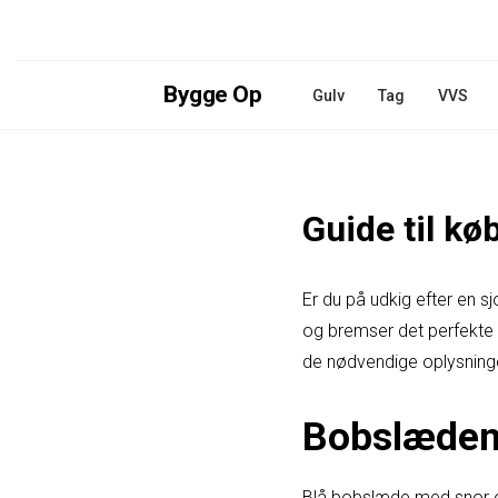
Bygge Op
Gulv
Tag
VVS
Guide til k
Er du på udkig efter en 
og bremser det perfekte va
de nødvendige oplysninger
Bobslæden, 
Blå bobslæde med snor og