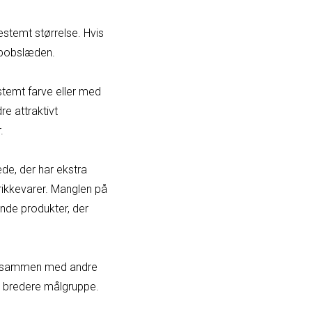
estemt størrelse. Hvis
ge bobslæden.
stemt farve eller med
e attraktivt
.
de, der har ekstra
drikkevarer. Manglen på
nde produkter, der
er sammen med andre
en bredere målgruppe.