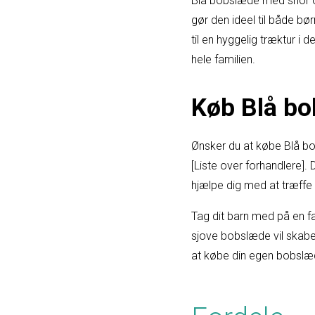
Blå bobslæde med snor o
gør den ideel til både 
til en hyggelig træktur i 
hele familien.
Køb Blå bo
Ønsker du at købe Blå b
[Liste over forhandlere].
hjælpe dig med at træffe d
Tag dit barn med på en f
sjove bobslæde vil skabe 
at købe din egen bobslæ