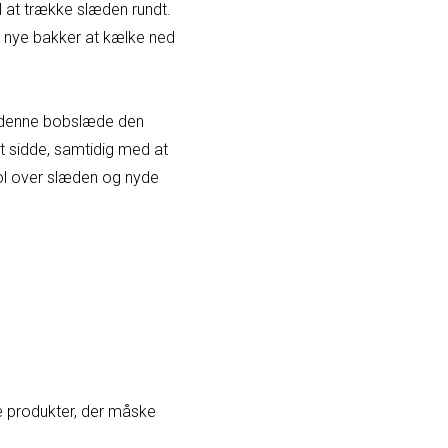
l at trække slæden rundt.
de nye bakker at kælke ned
r denne bobslæde den
at sidde, samtidig med at
rol over slæden og nyde
 produkter, der måske