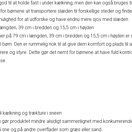
god til at holde fast i under kælkning, men den kan også bruges ti
for børnene at transportere slæden til forskellige steder og fin
mulighed for at udforske og have endnu mere sjov med slæden.
længden, 39 cm i bredden og 15,5 cm i højden
er på 79 cm i længden, 39 cm i bredden og 15,5 cm i højden e
il børn. Den er rummelig nok til at give dem komfort og plads til 
rere og styre. Dette gør det nemt for børnene at have fuld kont
se.
l kælkning og trækture i sneen
gør produktet mindre alsidigt sammenlignet med konkurrerende
 sne og på andre overflader som græs eller sand.