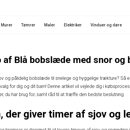
Murer
Tømrer
Maler
Elektriker
Vinduer og døre
øb af Blå bobslæde med snor og
sjov og pålidelig bobslæde til snelege og hyggelige trækture? Så
lg for dig og dit barn! Denne artikel vil vejlede dig i købsproces
, du har brug for, samt råd til at træffe den bedste beslutning.
der giver timer af sjov og l
 bremser er designet til at levere timevis af sjov og spænding 