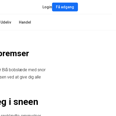
Login
Få adgang
Udeliv
Handel
 bremser
 er Blå bobslæde med snor
sen ved at give dig alle
eg i sneen
i sneklædte omgivelser.