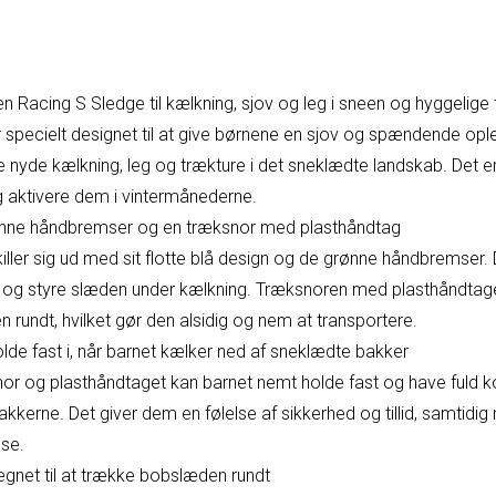
 Racing S Sledge til kælkning, sjov og leg i sneen og hyggelige
specielt designet til at give børnene en sjov og spændende opl
 nyde kælkning, leg og trækture i det sneklædte landskab. Det e
 aktivere dem i vintermånederne.
ønne håndbremser og en træksnor med plasthåndtag
ler sig ud med sit flotte blå design og de grønne håndbremser. 
og styre slæden under kælkning. Træksnoren med plasthåndtage
n rundt, hvilket gør den alsidig og nem at transportere.
lde fast i, når barnet kælker ned af sneklædte bakker
or og plasthåndtaget kan barnet nemt holde fast og have fuld ko
kkerne. Det giver dem en følelse af sikkerhed og tillid, samtidig
se.
egnet til at trække bobslæden rundt