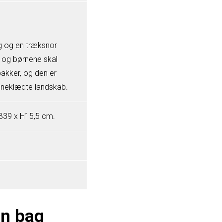
g og en træksnor
, og børnene skal
bakker, og den er
t sneklædte landskab.
B39 x H15,5 cm.
en bag