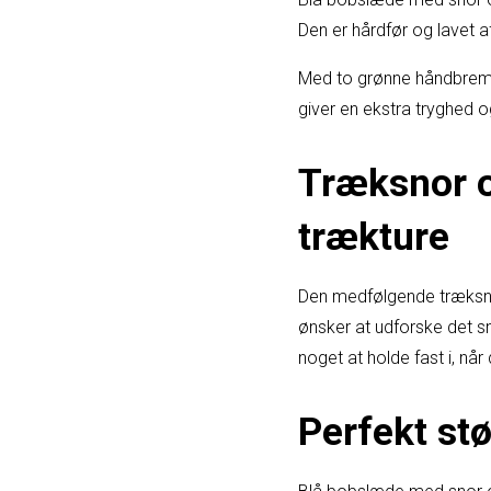
Den er hårdfør og lavet af
Med to grønne håndbremse
giver en ekstra tryghed o
Træksnor o
trækture
Den medfølgende træksnor
ønsker at udforske det s
noget at holde fast i, nå
Perfekt stø