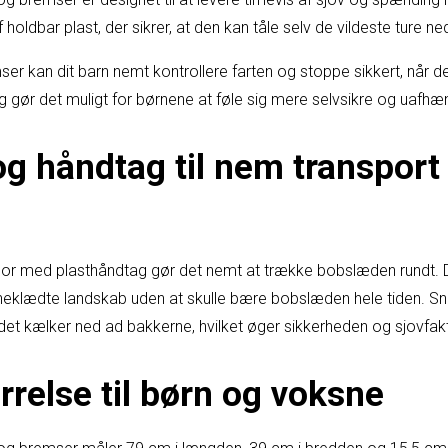
 holdbar plast, der sikrer, at den kan tåle selv de vildeste ture n
r kan dit barn nemt kontrollere farten og stoppe sikkert, når de
g gør det muligt for børnene at føle sig mere selvsikre og uafhæ
g håndtag til nem transport
 med plasthåndtag gør det nemt at trække bobslæden rundt. Det
neklædte landskab uden at skulle bære bobslæden hele tiden. Sn
r det kælker ned ad bakkerne, hvilket øger sikkerheden og sjovfak
rrelse til børn og voksne