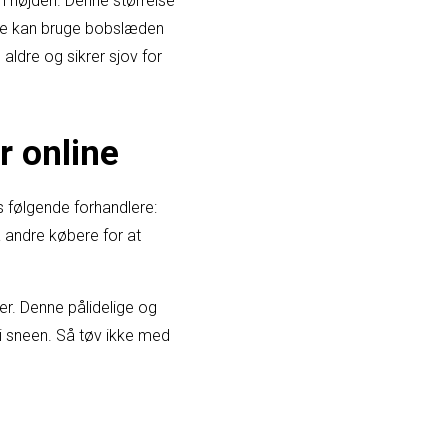
 højden. Denne størrelse
sne kan bruge bobslæden
 aldre og sikrer sjov for
 online
 følgende forhandlere:
a andre købere for at
r. Denne pålidelige og
 i sneen. Så tøv ikke med