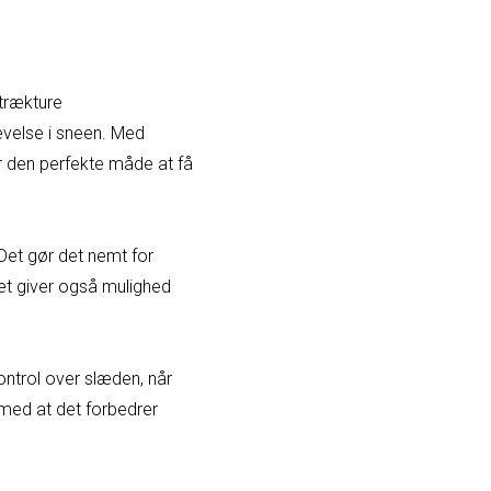
 trækture
evelse i sneen. Med
r den perfekte måde at få
Det gør det nemt for
t giver også mulighed
ntrol over slæden, når
 med at det forbedrer