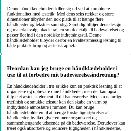
Denne håndklædeholder skiller sig ud ved at kombinere
funktionalitet med æstetik. Med dens seks rækker og store
dimensioner tilbyder den nok plads til at hænge flere
håndklæder og tekstiler samtidig. Samtidig tilføjer dens design
og materialevalg, akacietræ, en smuk detalje til badeværelset og
passer flot ind i den nordiske indretningsstil. Denne
håndklædeholder tilbyder derfor en kvalitetsmæssig løsning til
både praktisk brug og æstetisk appel.
Hvordan kan jeg bruge en håndklædeholder i
træ til at forbedre mit badeværelsesindretning?
En håndklædeholder i træ er ikke kun en praktisk løsning til at
organisere og opbevare dine håndklæder, men det kan også
tilføje et æstetisk element til dit badeværelse. Med sin naturlige
træfinish og smukke tekstur kan den skabe en varm og
indbydende atmosfære i rummet. Du kan bruge
håndklædeholderen til at hænge forskellige størrelser af
håndklæder, hvilket giver en mere organiseret og
sammenhængende udseende på dit badeværelse. Derudover kan
træet også absorbere og reducere fugtigheden i håndklæderne,