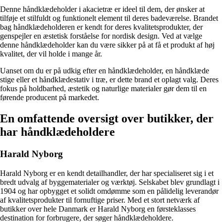
Denne håndklædeholder i akacietræ er ideel til dem, der ønsker at
tilføje et stilfuldt og funktionelt element til deres badeværelse. Brandet
bag håndklædeholderen er kendt for deres kvalitetsprodukter, der
genspejler en æstetisk forståelse for nordisk design. Ved at vælge
denne håndklædeholder kan du være sikker på at få et produkt af høj
kvalitet, der vil holde i mange år.
Uanset om du er på udkig efter en håndklædeholder, en håndklæde
stige eller et håndklædestativ i træ, er dette brand et oplagt valg. Deres
fokus på holdbarhed, æstetik og naturlige materialer gør dem til en
førende producent på markedet.
En omfattende oversigt over butikker, der
har håndklædeholdere
Harald Nyborg
Harald Nyborg er en kendt detailhandler, der har specialiseret sig i et
bredt udvalg af byggematerialer og værktøj. Selskabet blev grundlagt i
1904 og har opbygget et solidt omdømme som en pålidelig leverandør
af kvalitetsprodukter til fornuftige priser. Med et stort netværk af
butikker over hele Danmark er Harald Nyborg en førsteklasses
destination for forbrugere, der søger håndklædeholdere.