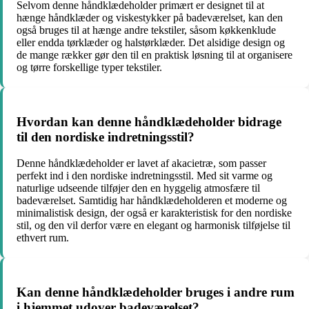
Selvom denne håndklædeholder primært er designet til at
hænge håndklæder og viskestykker på badeværelset, kan den
også bruges til at hænge andre tekstiler, såsom køkkenklude
eller endda tørklæder og halstørklæder. Det alsidige design og
de mange rækker gør den til en praktisk løsning til at organisere
og tørre forskellige typer tekstiler.
Hvordan kan denne håndklædeholder bidrage
til den nordiske indretningsstil?
Denne håndklædeholder er lavet af akacietræ, som passer
perfekt ind i den nordiske indretningsstil. Med sit varme og
naturlige udseende tilføjer den en hyggelig atmosfære til
badeværelset. Samtidig har håndklædeholderen et moderne og
minimalistisk design, der også er karakteristisk for den nordiske
stil, og den vil derfor være en elegant og harmonisk tilføjelse til
ethvert rum.
Kan denne håndklædeholder bruges i andre rum
i hjemmet udover badeværelset?