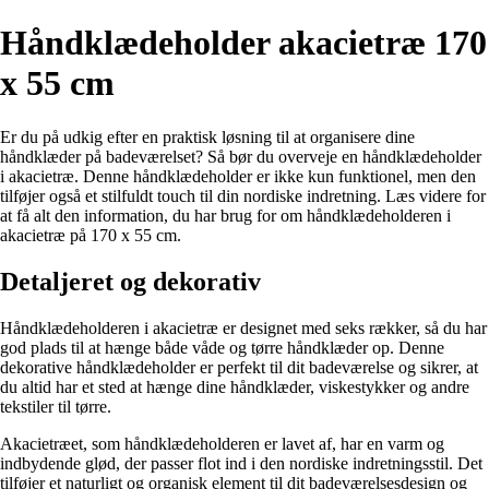
Håndklædeholder akacietræ 170
x 55 cm
Er du på udkig efter en praktisk løsning til at organisere dine
håndklæder på badeværelset? Så bør du overveje en håndklædeholder
i akacietræ. Denne håndklædeholder er ikke kun funktionel, men den
tilføjer også et stilfuldt touch til din nordiske indretning. Læs videre for
at få alt den information, du har brug for om håndklædeholderen i
akacietræ på 170 x 55 cm.
Detaljeret og dekorativ
Håndklædeholderen i akacietræ er designet med seks rækker, så du har
god plads til at hænge både våde og tørre håndklæder op. Denne
dekorative håndklædeholder er perfekt til dit badeværelse og sikrer, at
du altid har et sted at hænge dine håndklæder, viskestykker og andre
tekstiler til tørre.
Akacietræet, som håndklædeholderen er lavet af, har en varm og
indbydende glød, der passer flot ind i den nordiske indretningsstil. Det
tilføjer et naturligt og organisk element til dit badeværelsesdesign og