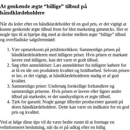
At genkende ægte “billige” tilbud på
håndklædeholdere
Når du leder efter en håndklædeholder til en god pris, er det vigtigt at
kunne genkende ægte tilbud frem for blot marketing gimmicks. Her er
nogle tips til at hjælpe dig med at skelne mellem ægte “billige” tilbud
og overfladiske salgsfremstød:
Vær opmærksom på prishistorikken: Sammenlign prisen på
håndklædeholderen med tidligere priser. Hvis prisen er markant
lavere end tidligere, kan det være et godt tilbud.
Søg efter anmeldelser: Læs anmeldelser fra tidligere købere for
at få en ide om produktets kvalitet og holdbarhed. Selvom prisen
er lav, er det vigtigt, at håndklædeholderen stadig er af god
kvalitet.
Sammenlign priser: Undersøg forskellige forhandlere og
sammenlign priserne. Hvis prisen er lavere eller ligner andre
tilbud på markedet, er det sandsynligvis et ægte tilbud.
Tjek for garanti: Nogle gange tilbyder producenter garanti på
deres håndklædeholdere. Dette kan være en indikator for en god
pris og kvalitet.
Ved at følge disse tips vil du være bedre rustet til at foretage en
velinformeret beslutning, når du er på udkig efter en billig