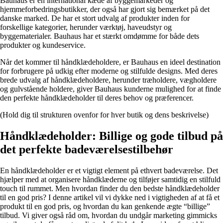
Bauhaus er en international kæde af byggemarkeder og
hjemmeforbedringsbutikker, der også har gjort sig bemærket på det
danske marked. De har et stort udvalg af produkter inden for
forskellige kategorier, herunder værktøj, haveudstyr og
byggematerialer. Bauhaus har et stærkt omdømme for både dets
produkter og kundeservice.
Når det kommer til håndklædeholdere, er Bauhaus en ideel destination
for forbrugere på udkig efter moderne og stilfulde designs. Med deres
brede udvalg af håndklædeholdere, herunder træholdere, vægholdere
og gulvstående holdere, giver Bauhaus kunderne mulighed for at finde
den perfekte håndklædeholder til deres behov og præferencer.
(Hold dig til strukturen ovenfor for hver butik og dens beskrivelse)
Håndklædeholder: Billige og gode tilbud på
det perfekte badeværelsestilbehør
En håndklædeholder er et vigtigt element på ethvert badeværelse. Det
hjælper med at organisere håndklæderne og tilføjer samtidig en stilfuld
touch til rummet. Men hvordan finder du den bedste håndklædeholder
til en god pris? I denne artikel vil vi dykke ned i vigtigheden af at få et
produkt til en god pris, og hvordan du kan genkende ægte “billige”
tilbud. Vi giver også råd om, hvordan du undgår marketing gimmicks