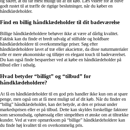
og sikrer, at du får mest muligt ud af dit køb. Læs videre for at blive
godt rustet til at træffe de rigtige beslutninger, når du køber en
håndklædeholder.
Find en billig håndklædeholder til dit badeværelse
Billige håndklædeholdere behøver ikke at være af dårlig kvalitet.
Faktisk kan du finde et bredt udvalg af stilfulde og holdbare
håndklædeholdere til overkommelige priser. Søg efter
håndklædeholdere lavet af træ eller akacietræ, da disse naturmaterialer
ofte er mere økonomiske og tilføjer en elegant touch til badeværelset.
Du kan også finde besparelser ved at købe en håndklædeholder på
tilbud eller i udsalg.
Hvad betyder “billigt” og “tilbud” for
håndklædeholdere?
At få en håndklædeholder til en god pris handler ikke kun om at spare
penge, men også om at få mest muligt ud af dit køb. Når du finder en
“billig” håndklædeholder, kan det betyde, at den er prissat under
markedsprisen eller er på tilbud. Dette kan skyldes forskellige faktorer
som sæsonudsalg, ophørssalg eller simpelthen et ønske om at tiltrække
kunder. Ved at være opmærksom på “billige” håndklædeholdere kan
du finde høj kvalitet til en overkommelig pris.