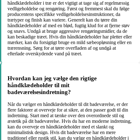
håndklædeholder i træ er det vigtigt at tage sig af regelmæssig
vedligeholdelse og rengøring. Først og fremmest skal du følge
producentens specifikke vedligeholdelsesinstruktioner, da
trætyper og finish kan variere. Generelt kan du tørre din
håndklædeholder af med en blød, fugtig klud for at fjerne støv
og snavs. Undgå at bruge aggressive rengøringsmidler, da de
kan beskadige træet. Hvis din håndklædeholder har pletter eller
mærker, kan du forsigtigt bruge en mild sæbeopløsning eller en
trærensning. Sørg for at tørre overfladen af og undgå at
efterlade overskydende vand på træet.
Hvordan kan jeg vælge den rigtige
håndklædeholder til mit
badeværelsesindretning?
Når du vælger en håndklædeholder til dit badeværelse, er der
flere faktorer at overveje for at sikre, at den passer godt til din
indretning. Start med at tænke over den overordnede stil og
æstetik på dit badeværelse. Hvis du har en moderne indretning,
kan du overveje en håndklædeholder med et slankt og
minimalistisk design. Hvis dit badeværelse har en mere
traditionel eller rustik stil, kan du vælge en håndklædeholder i