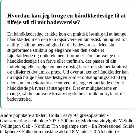
Hvordan kan jeg bruge en håndklædestige til at
tilføje stil til mit badeværelse?
En håndklædestige er ikke kun en praktisk løsning til at hænge
håndklæder, men den kan også være en fantastisk mulighed for
at tilføje stil og personlighed til dit badeværelse. Med sin
stigeformede struktur og elegance kan den skabe et
iøjnefaldende og unikt element i rummet. Du kan vælge en
håndklædestige i en farve eller træfinish, der passer til din
indretning eller vælge en mere dristig farve, der skaber kontrast
og tilføjer et dynamisk præg. Ud over at hænge håndklæder kan
du også bruge håndklædestigen som et ophængningssted til tøj
eller som en dekorativ accent ved at lægge et tørklæde eller et
håndklæde på tværs af stængerne. Det er mulighederne er
mange, så du kan være kreativ og skabe et unikt udtryk for dit
badeværelse.
Andre populære artikler:
Trolla Leavy 97 græsopsamler
•
Græsarmering ecoblokke 395 x 590 mm
•
Moderna vinylgulv V-Solid
Wellington Oak
•
Nordlux Tin væglampe sort – En Professionel Guide
til købere
•
Falke boremaskine akku 18 V inkl. 2,0 Ah batteri
•