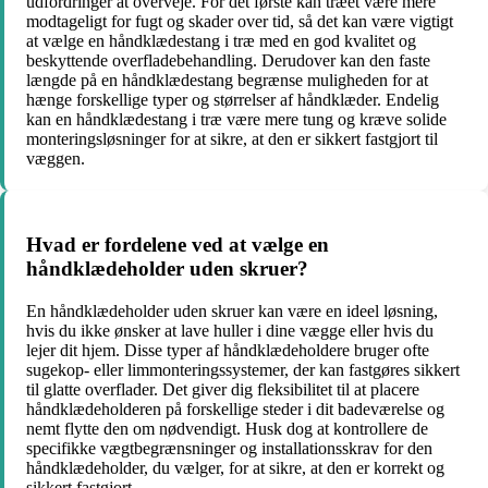
udfordringer at overveje. For det første kan træet være mere
modtageligt for fugt og skader over tid, så det kan være vigtigt
at vælge en håndklædestang i træ med en god kvalitet og
beskyttende overfladebehandling. Derudover kan den faste
længde på en håndklædestang begrænse muligheden for at
hænge forskellige typer og størrelser af håndklæder. Endelig
kan en håndklædestang i træ være mere tung og kræve solide
monteringsløsninger for at sikre, at den er sikkert fastgjort til
væggen.
Hvad er fordelene ved at vælge en
håndklædeholder uden skruer?
En håndklædeholder uden skruer kan være en ideel løsning,
hvis du ikke ønsker at lave huller i dine vægge eller hvis du
lejer dit hjem. Disse typer af håndklædeholdere bruger ofte
sugekop- eller limmonteringssystemer, der kan fastgøres sikkert
til glatte overflader. Det giver dig fleksibilitet til at placere
håndklædeholderen på forskellige steder i dit badeværelse og
nemt flytte den om nødvendigt. Husk dog at kontrollere de
specifikke vægtbegrænsninger og installationsskrav for den
håndklædeholder, du vælger, for at sikre, at den er korrekt og
sikkert fastgjort.