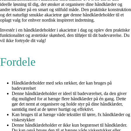
ideelle løsning til dig, der ønsker at organisere dine håndklæder og
andre tekstiler på en smart og stilfuld måde. Den praktiske konstruktion
og det naturligt smukke akacietræ gør denne håndklædeholder til et
oplagt valg for enhver nordisk inspireret indretning.
Investér i en håndklædeholder i akacietræ i dag og oplev den praktiske
funktionalitet og æstetiske skønhed, den tilføjer til dit badeværelse. Du
vil ikke fortryde dit valg!
Fordele
Håndklædeholder med seks rækker, der kan bruges på
badeværelset
Denne håndklædeholder er ideel til badeværelset, da den giver
dig mulighed for at hænge flere håndklæder på én gang. Dette
gør det nemt at organisere og holde styr på dine håndklæder,
samtidig med at de tørrer hurtigt og effektivt.
Kan bruges til at hænge våde tekstiler til tørre, fx håndklæder og
viskestykker
Denne håndklædeholder er ikke kun begrænset til håndklæder.
Du kan også bruge den til at hænge våde viskestykker eller