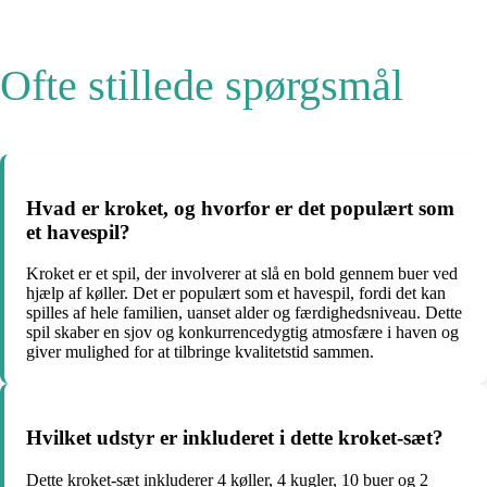
Ofte stillede spørgsmål
Hvad er kroket, og hvorfor er det populært som
et havespil?
Kroket er et spil, der involverer at slå en bold gennem buer ved
hjælp af køller. Det er populært som et havespil, fordi det kan
spilles af hele familien, uanset alder og færdighedsniveau. Dette
spil skaber en sjov og konkurrencedygtig atmosfære i haven og
giver mulighed for at tilbringe kvalitetstid sammen.
Hvilket udstyr er inkluderet i dette kroket-sæt?
Dette kroket-sæt inkluderer 4 køller, 4 kugler, 10 buer og 2