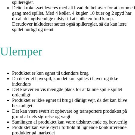
spilleregler.
Dette kroket-sæt leveres med alt hvad du behøver for at komme i
gang med spillet. Med 4 køller, 4 kugler, 10 buer og 2 spyd har
du alt det nødvendige udstyr til at spille en fuld kamp.
Derudover inkluderer sættet også spilleregler, så du kan lære
spillet hurtigt og nemt.
Ulemper
Produktet er kun egnet til udendørs brug
Da det er et havespil, kan det kun spilles i haver og ikke
indendørs
Det kræver en vis mængde plads for at kunne spille spillet
ordentligt
Produktet er ikke egnet til brug i dårligt vejr, da det kan blive
beskadiget
Det kan være svært at opbevare og transportere produktet på
grund af dets størrelse og vægt
Samlingen af ​​produktet kan være tidskrævende og besværlig
Produktet kan være dyrt i forhold til lignende konkurrerende
produkter på markedet