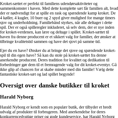
Kroket-sættet er perfekt til familiens udendørsaktiviteter og
sammenkomster i haven. Med dette komplette sæt får familien alt, hvad
der er nødvendigt for at spille en rask og spændende kamp kroket. De
4 køller, 4 kugler, 10 buer og 2 spyd giver mulighed for mange timers
sjov og underholdning. Familiebånd styrkes, når alle deltager i dette
spil. Der er også spilleregler inkluderet, så selv dem, der er nye inden
for kroket-verdenen, kan lære og deltage i spillet. Kroket-sættet til
haven fra denne producent er et sikkert valg for familier, der ønsker at
tilbringe kvalitetstid sammen og have det sjovt på samme tid.
Ejer du en have? Ønsker du at bringe det sjove og spændende kroket-
spil til din egen have? Så kan du stole på kroket-sættet fra denne
anerkendte producent. Deres tradition for kvalitet og dedikation til
forbedringer gør dem til et fremragende valg for dit kroket-eventyr. Gå
ikke glip af chancen for at skabe minder med din familie! Vælg dette
fantastiske kroket-sæt og lad spillet begynde!
Oversigt over danske butikker til kroket
Harald Nyborg
Harald Nyborg er kendt som en populær butik, der tilbyder et bredt
udvalg af produkter til forbrugeren. Med anerkendelse for deres
konkurrencedygtige priser og gode kundeservice, har Harald Nyborg