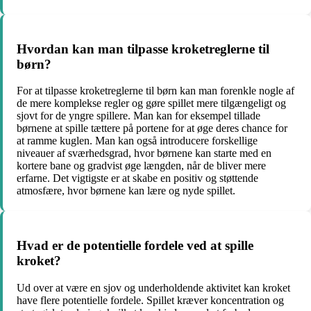
Hvordan kan man tilpasse kroketreglerne til
børn?
For at tilpasse kroketreglerne til børn kan man forenkle nogle af
de mere komplekse regler og gøre spillet mere tilgængeligt og
sjovt for de yngre spillere. Man kan for eksempel tillade
børnene at spille tættere på portene for at øge deres chance for
at ramme kuglen. Man kan også introducere forskellige
niveauer af sværhedsgrad, hvor børnene kan starte med en
kortere bane og gradvist øge længden, når de bliver mere
erfarne. Det vigtigste er at skabe en positiv og støttende
atmosfære, hvor børnene kan lære og nyde spillet.
Hvad er de potentielle fordele ved at spille
kroket?
Ud over at være en sjov og underholdende aktivitet kan kroket
have flere potentielle fordele. Spillet kræver koncentration og