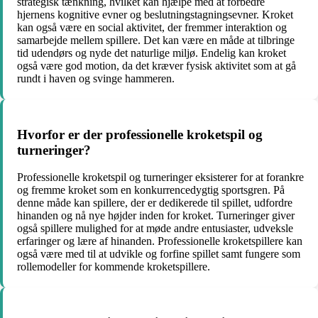
strategisk tænkning, hvilket kan hjælpe med at forbedre
hjernens kognitive evner og beslutningstagningsevner. Kroket
kan også være en social aktivitet, der fremmer interaktion og
samarbejde mellem spillere. Det kan være en måde at tilbringe
tid udendørs og nyde det naturlige miljø. Endelig kan kroket
også være god motion, da det kræver fysisk aktivitet som at gå
rundt i haven og svinge hammeren.
Hvorfor er der professionelle kroketspil og
turneringer?
Professionelle kroketspil og turneringer eksisterer for at forankre
og fremme kroket som en konkurrencedygtig sportsgren. På
denne måde kan spillere, der er dedikerede til spillet, udfordre
hinanden og nå nye højder inden for kroket. Turneringer giver
også spillere mulighed for at møde andre entusiaster, udveksle
erfaringer og lære af hinanden. Professionelle kroketspillere kan
også være med til at udvikle og forfine spillet samt fungere som
rollemodeller for kommende kroketspillere.