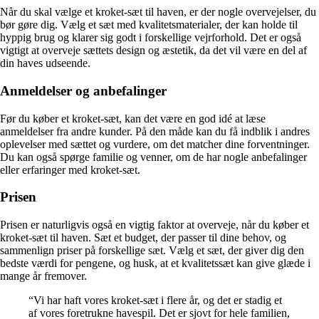
Når du skal vælge et kroket-sæt til haven, er der nogle overvejelser, du
bør gøre dig. Vælg et sæt med kvalitetsmaterialer, der kan holde til
hyppig brug og klarer sig godt i forskellige vejrforhold. Det er også
vigtigt at overveje sættets design og æstetik, da det vil være en del af
din haves udseende.
Anmeldelser og anbefalinger
Før du køber et kroket-sæt, kan det være en god idé at læse
anmeldelser fra andre kunder. På den måde kan du få indblik i andres
oplevelser med sættet og vurdere, om det matcher dine forventninger.
Du kan også spørge familie og venner, om de har nogle anbefalinger
eller erfaringer med kroket-sæt.
Prisen
Prisen er naturligvis også en vigtig faktor at overveje, når du køber et
kroket-sæt til haven. Sæt et budget, der passer til dine behov, og
sammenlign priser på forskellige sæt. Vælg et sæt, der giver dig den
bedste værdi for pengene, og husk, at et kvalitetssæt kan give glæde i
mange år fremover.
“Vi har haft vores kroket-sæt i flere år, og det er stadig et
af vores foretrukne havespil. Det er sjovt for hele familien,