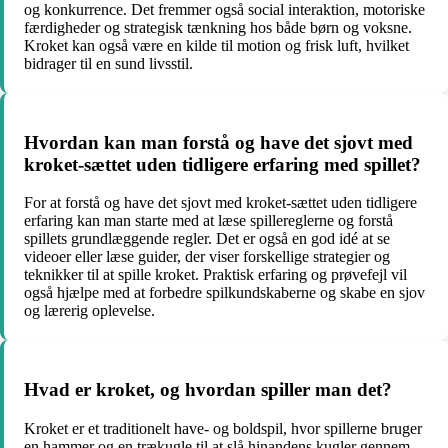
og konkurrence. Det fremmer også social interaktion, motoriske
færdigheder og strategisk tænkning hos både børn og voksne.
Kroket kan også være en kilde til motion og frisk luft, hvilket
bidrager til en sund livsstil.
Hvordan kan man forstå og have det sjovt med
kroket-sættet uden tidligere erfaring med spillet?
For at forstå og have det sjovt med kroket-sættet uden tidligere
erfaring kan man starte med at læse spillereglerne og forstå
spillets grundlæggende regler. Det er også en god idé at se
videoer eller læse guider, der viser forskellige strategier og
teknikker til at spille kroket. Praktisk erfaring og prøvefejl vil
også hjælpe med at forbedre spilkundskaberne og skabe en sjov
og lærerig oplevelse.
Hvad er kroket, og hvordan spiller man det?
Kroket er et traditionelt have- og boldspil, hvor spillerne bruger
en hammer og en trækugle til at slå hinandens kugler gennem