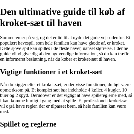
Den ultimative guide til køb af
kroket-sæt til haven
Sommeren er på vej, og det er tid til at nyde det gode vejr udenfor. Et
populært havespil, som hele familien kan have glæde af, er kroket.
Dette sjove spil kan spilles i de fleste haver, uanset størrelse. I denne
guide vil vi give dig al den nødvendige information, så du kan træffe
en informeret beslutning, når du køber et kroket-sæt til haven.
Vigtige funktioner i et kroket-sæt
Når du kigger efter et kroket-sæt, er der visse funktioner, du bør være
opmærksom på. Et komplet sæt bør indeholde 4 køller, 4 kugler, 10
buer og 2 spyd. Derudover er det vigtigt at have spillereglerne med, så
I kan komme hurtigt i gang med at spille. Et professionelt kroket-sæt
vil også have regler, der er tilpasset børn, så hele familien kan være
med.
Spillet og reglerne