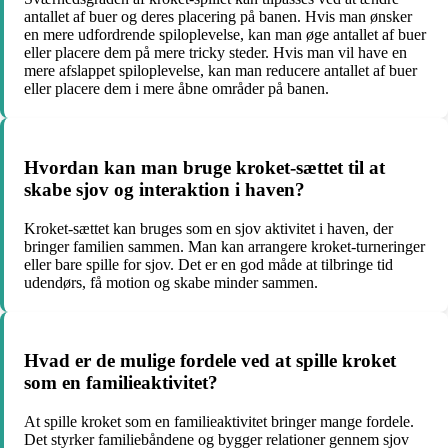
antallet af buer og deres placering på banen. Hvis man ønsker
en mere udfordrende spiloplevelse, kan man øge antallet af buer
eller placere dem på mere tricky steder. Hvis man vil have en
mere afslappet spiloplevelse, kan man reducere antallet af buer
eller placere dem i mere åbne områder på banen.
Hvordan kan man bruge kroket-sættet til at
skabe sjov og interaktion i haven?
Kroket-sættet kan bruges som en sjov aktivitet i haven, der
bringer familien sammen. Man kan arrangere kroket-turneringer
eller bare spille for sjov. Det er en god måde at tilbringe tid
udendørs, få motion og skabe minder sammen.
Hvad er de mulige fordele ved at spille kroket
som en familieaktivitet?
At spille kroket som en familieaktivitet bringer mange fordele.
Det styrker familiebåndene og bygger relationer gennem sjov