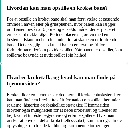
Hvordan kan man opstille en kroket bane?
For at opstille en kroket bane skal man først vælge et passende
område i haven eller på græsplænen, hvor banen kan lægges
ud. Banen består af 6 porte og et stødområde, der er placeret i
en bestemt rækkefølge. Portene placeres i jorden med en
bestemt afstand mellem hinanden for at skabe en udfordrende
bane. Det er vigtigt at sikre, at banen er jævn og fri for
forhindringer, der kan påvirke spillet. Når banen er opstillet, kan
spillerne begynde at nyde spillet i sin helhed.
Hvad er kroket.dk, og hvad kan man finde på
hjemmesiden?
Kroket.dk er en hjemmeside dedikeret til kroketentusiaster. Her
kan man finde en bred vifte af information om spillet, herunder
reglerne, historien og forskellige strategier. Hjemmesiden
tilbyder også muligheden for at købe kroketsæt og tilbehør af
høj kvalitet til både begyndere og erfarne spillere. Hvis man
ønsker at blive en del af kroketfællesskabet, kan man også finde
oplysninger om lokale klubber og kommende turneringer.