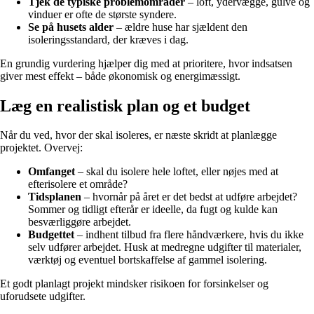
Tjek de typiske problemområder
– loft, ydervægge, gulve og
vinduer er ofte de største syndere.
Se på husets alder
– ældre huse har sjældent den
isoleringsstandard, der kræves i dag.
En grundig vurdering hjælper dig med at prioritere, hvor indsatsen
giver mest effekt – både økonomisk og energimæssigt.
Læg en realistisk plan og et budget
Når du ved, hvor der skal isoleres, er næste skridt at planlægge
projektet. Overvej:
Omfanget
– skal du isolere hele loftet, eller nøjes med at
efterisolere et område?
Tidsplanen
– hvornår på året er det bedst at udføre arbejdet?
Sommer og tidligt efterår er ideelle, da fugt og kulde kan
besværliggøre arbejdet.
Budgettet
– indhent tilbud fra flere håndværkere, hvis du ikke
selv udfører arbejdet. Husk at medregne udgifter til materialer,
værktøj og eventuel bortskaffelse af gammel isolering.
Et godt planlagt projekt mindsker risikoen for forsinkelser og
uforudsete udgifter.