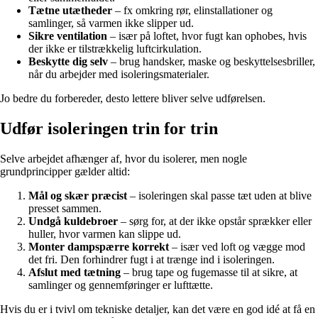
Tætne utætheder
– fx omkring rør, elinstallationer og
samlinger, så varmen ikke slipper ud.
Sikre ventilation
– især på loftet, hvor fugt kan ophobes, hvis
der ikke er tilstrækkelig luftcirkulation.
Beskytte dig selv
– brug handsker, maske og beskyttelsesbriller,
når du arbejder med isoleringsmaterialer.
Jo bedre du forbereder, desto lettere bliver selve udførelsen.
Udfør isoleringen trin for trin
Selve arbejdet afhænger af, hvor du isolerer, men nogle
grundprincipper gælder altid:
Mål og skær præcist
– isoleringen skal passe tæt uden at blive
presset sammen.
Undgå kuldebroer
– sørg for, at der ikke opstår sprækker eller
huller, hvor varmen kan slippe ud.
Monter dampspærre korrekt
– især ved loft og vægge mod
det fri. Den forhindrer fugt i at trænge ind i isoleringen.
Afslut med tætning
– brug tape og fugemasse til at sikre, at
samlinger og gennemføringer er lufttætte.
Hvis du er i tvivl om tekniske detaljer, kan det være en god idé at få en