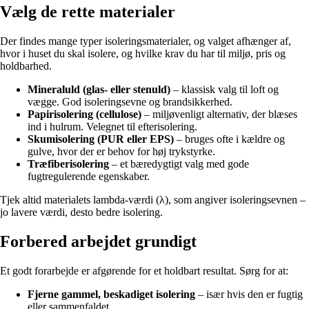
Vælg de rette materialer
Der findes mange typer isoleringsmaterialer, og valget afhænger af,
hvor i huset du skal isolere, og hvilke krav du har til miljø, pris og
holdbarhed.
Mineraluld (glas- eller stenuld)
– klassisk valg til loft og
vægge. God isoleringsevne og brandsikkerhed.
Papirisolering (cellulose)
– miljøvenligt alternativ, der blæses
ind i hulrum. Velegnet til efterisolering.
Skumisolering (PUR eller EPS)
– bruges ofte i kældre og
gulve, hvor der er behov for høj trykstyrke.
Træfiberisolering
– et bæredygtigt valg med gode
fugtregulerende egenskaber.
Tjek altid materialets lambda-værdi (λ), som angiver isoleringsevnen –
jo lavere værdi, desto bedre isolering.
Forbered arbejdet grundigt
Et godt forarbejde er afgørende for et holdbart resultat. Sørg for at:
Fjerne gammel, beskadiget isolering
– især hvis den er fugtig
eller sammenfaldet.