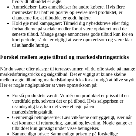
hvorvidt tilbuddet er ægte.
Anmeldelser: Læs anmeldelser fra andre købere. Hvis flere
mennesker har haft en positiv oplevelse med produktet, er
chancerne for, at tilbuddet er godt, højere.
Hold øje med kampagner: Tilmeld dig nyhedsbreve eller følg
forhandlerne på sociale medier for at være opdateret med de
seneste tilbud. Mange gange annonceres gode tilbud kun for en
kort periode, så det er vigtigt at være opmærksom og være klar
til at handle hurtigt.
Forskel mellem ægte tilbud og markedsføringstricks
Når du søger efter glasrør til terrassevarmer, vil du ofte støde på mange
markedsføringstricks og salgstilbud. Det er vigtigt at kunne skelne
mellem ægte tilbud og markedsføringstricks for at undgå at blive snydt.
Her er nogle nøglepunkter at være opmærksom på:
Forstå produktets værdi: Vurdér om produktet er prissat til en
værdifuld pris, selvom det er på tilbud. Hvis salgsprisen er
usandsynlig lav, kan det være et tegn på en
markedsføringstaktik.
Gennemgå betingelserne: Læs vilkårene omhyggeligt, især når
det kommer til returnering, garanti og levering. Nogle gange er
tilbuddet kun gunstigt under visse betingelser.
Sammenlign priser: Sammenlign priserne på forskellige