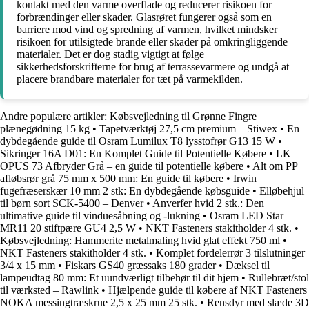
kontakt med den varme overflade og reducerer risikoen for
forbrændinger eller skader. Glasrøret fungerer også som en
barriere mod vind og spredning af varmen, hvilket mindsker
risikoen for utilsigtede brande eller skader på omkringliggende
materialer. Det er dog stadig vigtigt at følge
sikkerhedsforskrifterne for brug af terrassevarmere og undgå at
placere brandbare materialer for tæt på varmekilden.
Andre populære artikler:
Købsvejledning til Grønne Fingre
plænegødning 15 kg
•
Tapetværktøj 27,5 cm premium – Stiwex
•
En
dybdegående guide til Osram Lumilux T8 lysstofrør G13 15 W
•
Sikringer 16A D01: En Komplet Guide til Potentielle Købere
•
LK
OPUS 73 Afbryder Grå – en guide til potentielle købere
•
Alt om PP
afløbsrør grå 75 mm x 500 mm: En guide til købere
•
Irwin
fugefræserskær 10 mm 2 stk: En dybdegående købsguide
•
Elløbehjul
til børn sort SCK-5400 – Denver
•
Anverfer hvid 2 stk.: Den
ultimative guide til vinduesåbning og -lukning
•
Osram LED Star
MR11 20 stiftpære GU4 2,5 W
•
NKT Fasteners stakitholder 4 stk.
•
Købsvejledning: Hammerite metalmaling hvid glat effekt 750 ml
•
NKT Fasteners stakitholder 4 stk.
•
Komplet fordelerrør 3 tilslutninger
3/4 x 15 mm
•
Fiskars GS40 græssaks 180 grader
•
Dæksel til
lampeudtag 80 mm: Et uundværligt tilbehør til dit hjem
•
Rullebræt/stol
til værksted – Rawlink
•
Hjælpende guide til købere af NKT Fasteners
NOKA messingtræskrue 2,5 x 25 mm 25 stk.
•
Rensdyr med slæde 3D