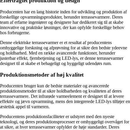
Eftertragtet produktion og design
Producenten har en lang historie inden for udvikling og produktion af
forskellige opvarmningsprodukter, herunder terrassevarmere. Deres
team af erfarne ingeniører og designere har dedikeret sig til at skabe
innovative og praktiske løsninger, der kan opfylde forskellige behov
hos forbrugerne.
Denne elektriske terrassevarmer er et resultat af producentens
omhyggelige forskning og afprøvning for at sikre den bedste ydeevne
og holdbarhed. Med en række avancerede funktioner, herunder
justerbar effekt, fjernbetjening og LED-lys, er denne terrassevarmer
designet til at skabe et behageligt og hyggeligt udendørs rum.
Produktionsmetoder af høj kvalitet
Producenten bruger kun de bedste materialer og avancerede
produktionsmetoder til at sikre holdbarheden og kvaliteten af ​​deres
terrassevarmere. Det infrarøde varmeelement er designet til at levere
effektiv og jævn opvarmning, mens den integrerede LED-lys tilføjer en
æstetisk appel til varmeren.
Producentens produktionsfaciliteter er udstyret med den nyeste
teknologi, og deres produktionsprocesser er omhyggeligt overvåget for
at sikre, at hver terrassevarmer opfylder de høje standarder. Deres