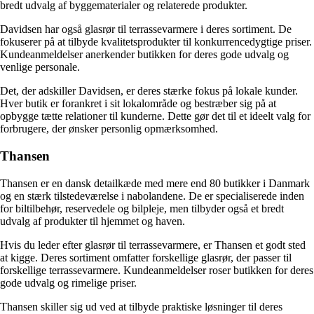
bredt udvalg af byggematerialer og relaterede produkter.
Davidsen har også glasrør til terrassevarmere i deres sortiment. De
fokuserer på at tilbyde kvalitetsprodukter til konkurrencedygtige priser.
Kundeanmeldelser anerkender butikken for deres gode udvalg og
venlige personale.
Det, der adskiller Davidsen, er deres stærke fokus på lokale kunder.
Hver butik er forankret i sit lokalområde og bestræber sig på at
opbygge tætte relationer til kunderne. Dette gør det til et ideelt valg for
forbrugere, der ønsker personlig opmærksomhed.
Thansen
Thansen er en dansk detailkæde med mere end 80 butikker i Danmark
og en stærk tilstedeværelse i nabolandene. De er specialiserede inden
for biltilbehør, reservedele og bilpleje, men tilbyder også et bredt
udvalg af produkter til hjemmet og haven.
Hvis du leder efter glasrør til terrassevarmere, er Thansen et godt sted
at kigge. Deres sortiment omfatter forskellige glasrør, der passer til
forskellige terrassevarmere. Kundeanmeldelser roser butikken for deres
gode udvalg og rimelige priser.
Thansen skiller sig ud ved at tilbyde praktiske løsninger til deres