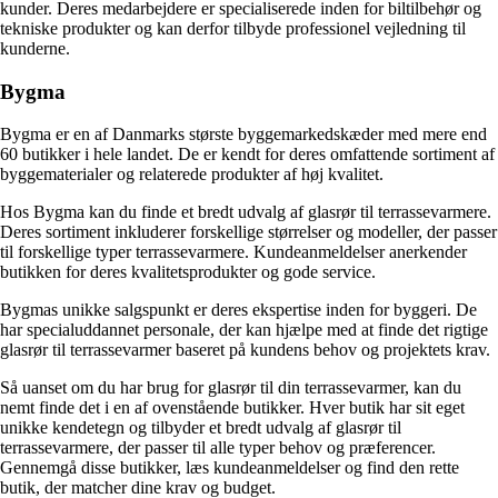
kunder. Deres medarbejdere er specialiserede inden for biltilbehør og
tekniske produkter og kan derfor tilbyde professionel vejledning til
kunderne.
Bygma
Bygma er en af Danmarks største byggemarkedskæder med mere end
60 butikker i hele landet. De er kendt for deres omfattende sortiment af
byggematerialer og relaterede produkter af høj kvalitet.
Hos Bygma kan du finde et bredt udvalg af glasrør til terrassevarmere.
Deres sortiment inkluderer forskellige størrelser og modeller, der passer
til forskellige typer terrassevarmere. Kundeanmeldelser anerkender
butikken for deres kvalitetsprodukter og gode service.
Bygmas unikke salgspunkt er deres ekspertise inden for byggeri. De
har specialuddannet personale, der kan hjælpe med at finde det rigtige
glasrør til terrassevarmer baseret på kundens behov og projektets krav.
Så uanset om du har brug for glasrør til din terrassevarmer, kan du
nemt finde det i en af ovenstående butikker. Hver butik har sit eget
unikke kendetegn og tilbyder et bredt udvalg af glasrør til
terrassevarmere, der passer til alle typer behov og præferencer.
Gennemgå disse butikker, læs kundeanmeldelser og find den rette
butik, der matcher dine krav og budget.