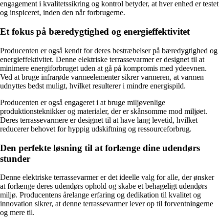
engagement i kvalitetssikring og kontrol betyder, at hver enhed er testet
og inspiceret, inden den når forbrugerne.
Et fokus på bæredygtighed og energieffektivitet
Producenten er også kendt for deres bestræbelser på bæredygtighed og
energieffektivitet. Denne elektriske terrassevarmer er designet til at
minimere energiforbruget uden at gå på kompromis med ydeevnen.
Ved at bruge infrarøde varmeelementer sikrer varmeren, at varmen
udnyttes bedst muligt, hvilket resulterer i mindre energispild.
Producenten er også engageret i at bruge miljøvenlige
produktionsteknikker og materialer, der er skånsomme mod miljøet.
Deres terrassevarmere er designet til at have lang levetid, hvilket
reducerer behovet for hyppig udskiftning og ressourceforbrug.
Den perfekte løsning til at forlænge dine udendørs
stunder
Denne elektriske terrassevarmer er det ideelle valg for alle, der ønsker
at forlænge deres udendørs ophold og skabe et behageligt udendørs
miljø. Producentens årelange erfaring og dedikation til kvalitet og
innovation sikrer, at denne terrassevarmer lever op til forventningerne
og mere til.