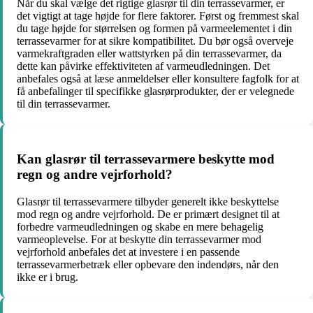
Når du skal vælge det rigtige glasrør til din terrassevarmer, er
det vigtigt at tage højde for flere faktorer. Først og fremmest skal
du tage højde for størrelsen og formen på varmeelementet i din
terrassevarmer for at sikre kompatibilitet. Du bør også overveje
varmekraftgraden eller wattstyrken på din terrassevarmer, da
dette kan påvirke effektiviteten af varmeudledningen. Det
anbefales også at læse anmeldelser eller konsultere fagfolk for at
få anbefalinger til specifikke glasrørprodukter, der er velegnede
til din terrassevarmer.
Kan glasrør til terrassevarmere beskytte mod
regn og andre vejrforhold?
Glasrør til terrassevarmere tilbyder generelt ikke beskyttelse
mod regn og andre vejrforhold. De er primært designet til at
forbedre varmeudledningen og skabe en mere behagelig
varmeoplevelse. For at beskytte din terrassevarmer mod
vejrforhold anbefales det at investere i en passende
terrassevarmerbetræk eller opbevare den indendørs, når den
ikke er i brug.