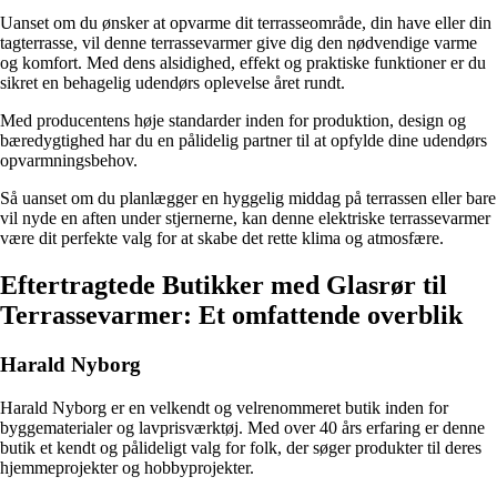
Uanset om du ønsker at opvarme dit terrasseområde, din have eller din
tagterrasse, vil denne terrassevarmer give dig den nødvendige varme
og komfort. Med dens alsidighed, effekt og praktiske funktioner er du
sikret en behagelig udendørs oplevelse året rundt.
Med producentens høje standarder inden for produktion, design og
bæredygtighed har du en pålidelig partner til at opfylde dine udendørs
opvarmningsbehov.
Så uanset om du planlægger en hyggelig middag på terrassen eller bare
vil nyde en aften under stjernerne, kan denne elektriske terrassevarmer
være dit perfekte valg for at skabe det rette klima og atmosfære.
Eftertragtede Butikker med Glasrør til
Terrassevarmer: Et omfattende overblik
Harald Nyborg
Harald Nyborg er en velkendt og velrenommeret butik inden for
byggematerialer og lavprisværktøj. Med over 40 års erfaring er denne
butik et kendt og pålideligt valg for folk, der søger produkter til deres
hjemmeprojekter og hobbyprojekter.