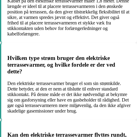
Kablet på den elektriske terrassevarmer måler 1,8 meter. Denne
længde er ideel til at placere terrassevarmeren i den ønskede
position på terrassen, da den giver tilstrækkelig fleksibilitet til at
sikre, at varmen spredes jævnt og effektivt. Det giver også
frihed til at placere terrassevarmeren et stykke væk fra
stikkontakten uden behov for forlængerledninger og
kabelforlængere.
Hvilken type strøm bruger den elektriske
terrassevarmer, og hvilke fordele er der ved
dette?
Den elektriske terrassevarmer bruger el som sin strømkilde.
Dette betyder, at den er nem at tilslutte til enhver standard
stikkontakt. På denne måde er det ikke nødvendigt at bekymre
sig om gasforsyning eller have en gasbeholder til rådighed. Det
gør også terrassevarmeren mere miljøvenlig, da den ikke afgiver
skadelige gasemissioner under brug.
Kan den elektriske terrassevarmer flyttes rundt,