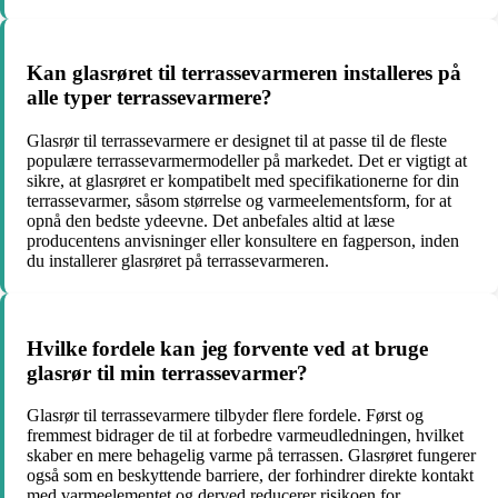
Kan glasrøret til terrassevarmeren installeres på
alle typer terrassevarmere?
Glasrør til terrassevarmere er designet til at passe til de fleste
populære terrassevarmermodeller på markedet. Det er vigtigt at
sikre, at glasrøret er kompatibelt med specifikationerne for din
terrassevarmer, såsom størrelse og varmeelementsform, for at
opnå den bedste ydeevne. Det anbefales altid at læse
producentens anvisninger eller konsultere en fagperson, inden
du installerer glasrøret på terrassevarmeren.
Hvilke fordele kan jeg forvente ved at bruge
glasrør til min terrassevarmer?
Glasrør til terrassevarmere tilbyder flere fordele. Først og
fremmest bidrager de til at forbedre varmeudledningen, hvilket
skaber en mere behagelig varme på terrassen. Glasrøret fungerer
også som en beskyttende barriere, der forhindrer direkte kontakt
med varmeelementet og derved reducerer risikoen for