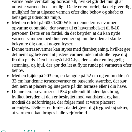
varme både vertikalt og horisontalt, hvilket gør det muligt at
udnytte varmen bedst muligt. Dette er en fordel, da det giver dig
mulighed for at tilpasse varmen efter dine behov og skabe et
behageligt udendørs miljø.
Med en effekt på 600-1800 W kan denne terrassevarmer
opvarme et område, der svarer til et havemøbelsæt til 6-10
personer. Dette er en fordel, da det betyder, at du kan nyde
varmen sammen med dine venner og familie uden at skulle
bekymre dig om, at nogen fryser.
Denne terrassevarmer kan styres med fjernbetjening, hvilket gør
det nemt og bekvemt at justere varmen uden at skulle rejse dig
fra din plads. Den har også LED-lys, der skaber en hyggelig
stemning, og hjul, der gør det let at flytte rundt på varmeren efter
behov.
Med en højde på 203 cm, en længde på 52 cm og en bredde på
33 cm har denne terrassevarmer en passende størrelse, der gør
den nem at placere og integrere på din terrasse eller i din have.
Denne terrassevarmer er IP34 godkendt til udendørs brug,
hvilket betyder, at den er beskyttet mod vandstænk og kan
modstå de udfordringer, der følger med at være placeret
udendørs. Dette er en fordel, da det giver dig tryghed og sikrer,
at varmeren kan bruges i alle vejrforhold.