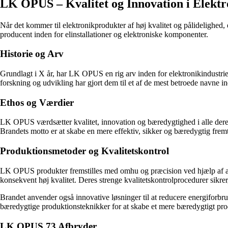
LK OPUS – Kvalitet og Innovation i Elekt
Når det kommer til elektronikprodukter af høj kvalitet og pålidelighed
producent inden for elinstallationer og elektroniske komponenter.
Historie og Arv
Grundlagt i X år, har LK OPUS en rig arv inden for elektronikindustri
forskning og udvikling har gjort dem til et af de mest betroede navne i
Ethos og Værdier
LK OPUS værdsætter kvalitet, innovation og bæredygtighed i alle deres
Brandets motto er at skabe en mere effektiv, sikker og bæredygtig frem
Produktionsmetoder og Kvalitetskontrol
LK OPUS produkter fremstilles med omhu og præcision ved hjælp af avan
konsekvent høj kvalitet. Deres strenge kvalitetskontrolprocedurer sikrer
Brandet anvender også innovative løsninger til at reducere energifor
bæredygtige produktionsteknikker for at skabe et mere bæredygtigt pro
LK OPUS 73 Afbryder