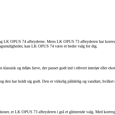
 73 og LK OPUS 74 afbryderne. Mens LK OPUS 73 afbryderen har kor
ningsmuligheder, kan LK OPUS 74 være et bedre valg for dig.
en klassisk og tidløs farve, der passer godt ind i ethvert interiør eller 
 den har holdt sig godt. Den er virkelig pålidelig og vandtæt, hvilket 
llationer, er LK OPUS 73 afbryderen i grå et glimrende valg. Med korres