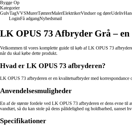
Bygge Op
Kategorier
Gulv
Tag
VVS
Murer
Tømrer
Maler
Elektriker
Vinduer og døre
Udeliv
Han
Login
Få adgang
Nyhedsmail
LK OPUS 73 Afbryder Grå – en gu
Velkommen til vores komplette guide til køb af LK OPUS 73 afbryderen 
når du skal købe dette produkt.
Hvad er LK OPUS 73 afbryderen?
LK OPUS 73 afbryderen er en kvalitetsafbryder med korrespondance og 1 
Anvendelsesmuligheder
En af de største fordele ved LK OPUS 73 afbryderen er dens evne til at 
vandtæt, så du kan stole på dens pålidelighed og holdbarhed, uanset hv
Specifikationer