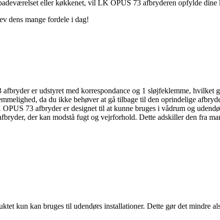
badeværelset eller køkkenet, vil LK OPUS 73 afbryderen opfylde dine krav 
ev dens mange fordele i dag!
bryder er udstyret med korrespondance og 1 sløjfeklemme, hvilket gør d
vemmelighed, da du ikke behøver at gå tilbage til den oprindelige afbryder
OPUS 73 afbryder er designet til at kunne bruges i vådrum og udendørs 
fbryder, der kan modstå fugt og vejrforhold. Dette adskiller den fra man
et kun kan bruges til udendørs installationer. Dette gør det mindre als