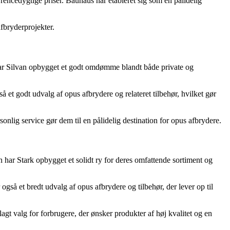
ncedygtige priser. Bauhaus har etableret sig som en pålidelig
fbryderprojekter.
8, har Silvan opbygget et godt omdømme blandt både private og
 et godt udvalg af opus afbrydere og relateret tilbehør, hvilket gør
sonlig service gør dem til en pålidelig destination for opus afbrydere.
 har Stark opbygget et solidt ry for deres omfattende sortiment og
også et bredt udvalg af opus afbrydere og tilbehør, der lever op til
agt valg for forbrugere, der ønsker produkter af høj kvalitet og en