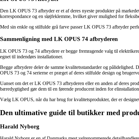
Den LK OPUS 73 afbryder er et af deres nyeste produkter på markedet.
korrespondance og en sløjfeklemme, hvilket giver mulighed for fleksibel
Med sin enkle og stilfulde grå farve passer LK OPUS 73 afbryder perfekt
Sammenligning med LK OPUS 74 afbryderen
LK OPUS 73 og 74 afbrydere er begge fremragende valg til elektrikere
egnet til indendørs installationer.
Begge afbrydere deler de samme kvalitetsstandarder og pålidelighed. D
OPUS 73 og 74 serierne er præget af deres stilfulde design og brugervenl
Uanset om det er LK OPUS 73 afbryderen eller en anden af deres produk
bæredygtighed gør dem til en førende producent inden for elinstallatio
Vælg LK OPUS, når du har brug for kvalitetsprodukter, der er designet 
Den ultimative guide til butikker med produ
Harald Nyborg
Harald Nyborg er en af Danmarks mest velrenommerede detailhandlere ind