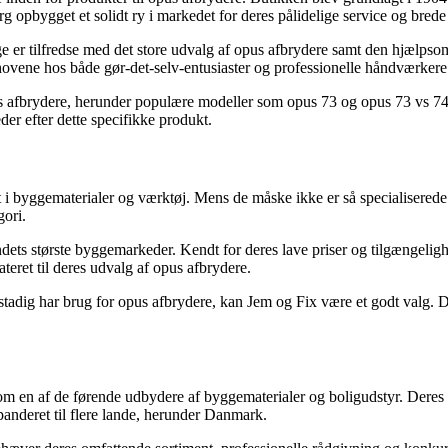
 opbygget et solidt ry i markedet for deres pålidelige service og brede
 er tilfredse med det store udvalg af opus afbrydere samt den hjælpso
hovene hos både gør-det-selv-entusiaster og professionelle håndværkere
 afbrydere, herunder populære modeller som opus 73 og opus 73 vs 74. B
eder efter dette specifikke produkt.
 i byggematerialer og værktøj. Mens de måske ikke er så specialiserede
gori.
andets største byggemarkeder. Kendt for deres lave priser og tilgængeli
teret til deres udvalg af opus afbrydere.
tadig har brug for opus afbrydere, kan Jem og Fix være et godt valg. De 
m en af de førende udbydere af byggematerialer og boligudstyr. Deres s
panderet til flere lande, herunder Danmark.