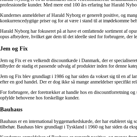
professionelle kunder. Med mere end 100 års erfaring har Harald Nyborg
Kundernes anmeldelser af Harald Nyborg er generelt positive, og mange
konkurrencedygtige priser og for at være i stand til at imødekomme be
Harald Nyborg har fokuseret på at have et omfattende sortiment af opus
opus afbrydere, hvilket gør dem til det ideelle sted for forbrugere, der l
Jem og Fix
Jem og Fix er en velkendt discountkæde i Danmark, der er specialiseret
tilbyder de stadig et passende udvalg af produkter inden for denne kate
Jem og Fix blev grundlagt i 1986 og har siden da vokset sig til en af l
efter en god handel. Der er dog ikke så mange anmeldelser specifikt rela
For forbrugere, der foretrækker at handle hos en discountforretning og s
opfylde behovene hos forskellige kunder.
Bauhaus
Bauhaus er en international byggemarkedskæde, der har etableret sig so
tilbehør. Bauhaus blev grundlagt i Tyskland i 1960 og har siden da eks