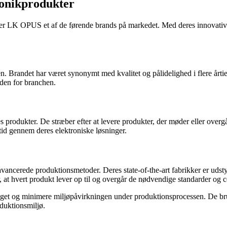
ronikprodukter
, er LK OPUS et af de førende brands på markedet. Med deres innovative 
en. Brandet har været synonymt med kvalitet og pålidelighed i flere år
nden for branchen.
 produkter. De stræber efter at levere produkter, der møder eller over
tid gennem deres elektroniske løsninger.
cerede produktionsmetoder. Deres state-of-the-art fabrikker er udstyr
, at hvert produkt lever op til og overgår de nødvendige standarder og ce
bruget og minimere miljøpåvirkningen under produktionsprocessen. De b
duktionsmiljø.