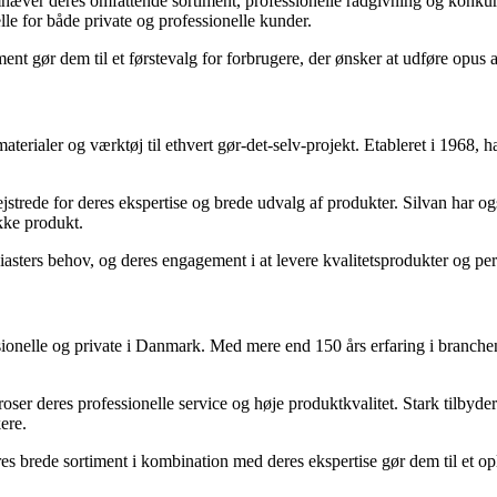
æver deres omfattende sortiment, professionelle rådgivning og konkurre
lle for både private og professionelle kunder.
nt gør dem til et førstevalg for forbrugere, der ønsker at udføre opus a
 materialer og værktøj til ethvert gør-det-selv-projekt. Etableret i 196
trede for deres ekspertise og brede udvalg af produkter. Silvan har også
ikke produkt.
siasters behov, og deres engagement i at levere kvalitetsprodukter og per
sionelle og private i Danmark. Med mere end 150 års erfaring i branchen
ser deres professionelle service og høje produktkvalitet. Stark tilbyder 
ere.
es brede sortiment i kombination med deres ekspertise gør dem til et opl