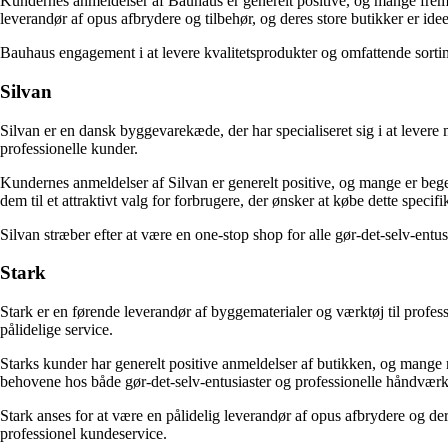
Kundernes anmeldelser af Bauhaus er generelt positive, og mange fremh
leverandør af opus afbrydere og tilbehør, og deres store butikker er idee
Bauhaus engagement i at levere kvalitetsprodukter og omfattende sortime
Silvan
Silvan er en dansk byggevarekæde, der har specialiseret sig i at levere
professionelle kunder.
Kundernes anmeldelser af Silvan er generelt positive, og mange er begejs
dem til et attraktivt valg for forbrugere, der ønsker at købe dette specif
Silvan stræber efter at være en one-stop shop for alle gør-det-selv-entu
Stark
Stark er en førende leverandør af byggematerialer og værktøj til profes
pålidelige service.
Starks kunder har generelt positive anmeldelser af butikken, og mange ro
behovene hos både gør-det-selv-entusiaster og professionelle håndværk
Stark anses for at være en pålidelig leverandør af opus afbrydere og der
professionel kundeservice.