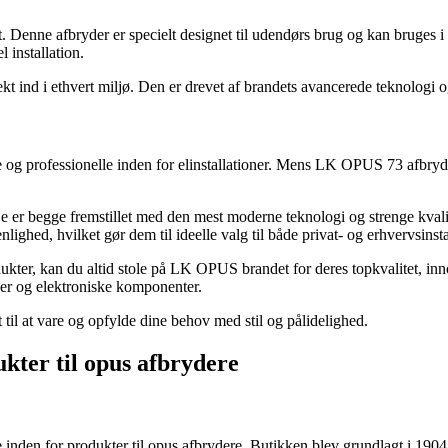
 Denne afbryder er specielt designet til udendørs brug og kan bruges 
 installation.
 ind i ethvert miljø. Den er drevet af brandets avancerede teknologi og 
 og professionelle inden for elinstallationer. Mens LK OPUS 73 afbryd
e er begge fremstillet med den mest moderne teknologi og strenge kvali
ighed, hvilket gør dem til ideelle valg til både privat- og erhvervsinsta
ter, kan du altid stole på LK OPUS brandet for deres topkvalitet, inn
ner og elektroniske komponenter.
til at vare og opfylde dine behov med stil og pålidelighed.
kter til opus afbrydere
en for produkter til opus afbrydere. Butikken blev grundlagt i 1904 og