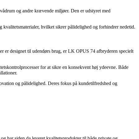
i vådrum og andre krævende miljøer. Den er udstyret med
kvalitetsmaterialer, hvilket sikrer pålidelighed og forhindrer nedetid.
er er designet til udendørs brug, er LK OPUS 74 afbryderen specielt
tetskontrolprocesser for at sikre en konsekvent høj ydeevne. Både
llationer.
ovation og pålidelighed. Deres fokus på kundetilfredshed og
 har siden da leveret kvalitetsprodukter til både private og