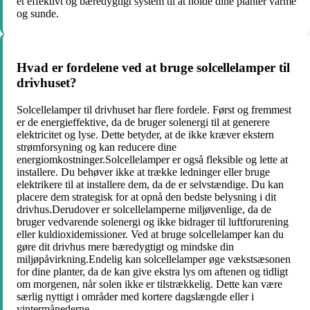
et effektivt og bæredygtigt system til at holde dine planter varme
og sunde.
Hvad er fordelene ved at bruge solcellelamper til
drivhuset?
Solcellelamper til drivhuset har flere fordele. Først og fremmest
er de energieffektive, da de bruger solenergi til at generere
elektricitet og lyse. Dette betyder, at de ikke kræver ekstern
strømforsyning og kan reducere dine
energiomkostninger.Solcellelamper er også fleksible og lette at
installere. Du behøver ikke at trække ledninger eller bruge
elektrikere til at installere dem, da de er selvstændige. Du kan
placere dem strategisk for at opnå den bedste belysning i dit
drivhus.Derudover er solcellelamperne miljøvenlige, da de
bruger vedvarende solenergi og ikke bidrager til luftforurening
eller kuldioxidemissioner. Ved at bruge solcellelamper kan du
gøre dit drivhus mere bæredygtigt og mindske din
miljøpåvirkning.Endelig kan solcellelamper øge vækstsæsonen
for dine planter, da de kan give ekstra lys om aftenen og tidligt
om morgenen, når solen ikke er tilstrækkelig. Dette kan være
særlig nyttigt i områder med kortere dagslængde eller i
vintermånederne.