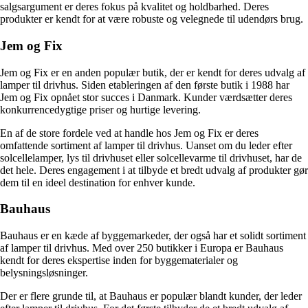
salgsargument er deres fokus på kvalitet og holdbarhed. Deres
produkter er kendt for at være robuste og velegnede til udendørs brug.
Jem og Fix
Jem og Fix er en anden populær butik, der er kendt for deres udvalg af
lamper til drivhus. Siden etableringen af den første butik i 1988 har
Jem og Fix opnået stor succes i Danmark. Kunder værdsætter deres
konkurrencedygtige priser og hurtige levering.
En af de store fordele ved at handle hos Jem og Fix er deres
omfattende sortiment af lamper til drivhus. Uanset om du leder efter
solcellelamper, lys til drivhuset eller solcellevarme til drivhuset, har de
det hele. Deres engagement i at tilbyde et bredt udvalg af produkter gør
dem til en ideel destination for enhver kunde.
Bauhaus
Bauhaus er en kæde af byggemarkeder, der også har et solidt sortiment
af lamper til drivhus. Med over 250 butikker i Europa er Bauhaus
kendt for deres ekspertise inden for byggematerialer og
belysningsløsninger.
Der er flere grunde til, at Bauhaus er populær blandt kunder, der leder