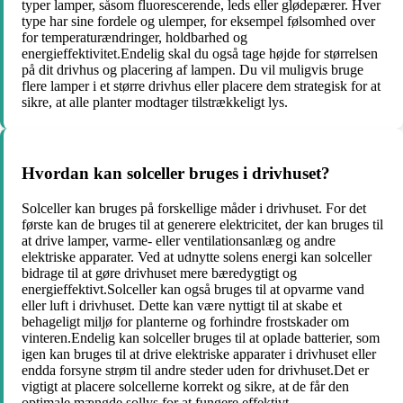
typer lamper, såsom fluorescerende, leds eller glødepærer. Hver
type har sine fordele og ulemper, for eksempel følsomhed over
for temperaturændringer, holdbarhed og
energieffektivitet.Endelig skal du også tage højde for størrelsen
på dit drivhus og placering af lampen. Du vil muligvis bruge
flere lamper i et større drivhus eller placere dem strategisk for at
sikre, at alle planter modtager tilstrækkeligt lys.
Hvordan kan solceller bruges i drivhuset?
Solceller kan bruges på forskellige måder i drivhuset. For det
første kan de bruges til at generere elektricitet, der kan bruges til
at drive lamper, varme- eller ventilationsanlæg og andre
elektriske apparater. Ved at udnytte solens energi kan solceller
bidrage til at gøre drivhuset mere bæredygtigt og
energieffektivt.Solceller kan også bruges til at opvarme vand
eller luft i drivhuset. Dette kan være nyttigt til at skabe et
behageligt miljø for planterne og forhindre frostskader om
vinteren.Endelig kan solceller bruges til at oplade batterier, som
igen kan bruges til at drive elektriske apparater i drivhuset eller
endda forsyne strøm til andre steder uden for drivhuset.Det er
vigtigt at placere solcellerne korrekt og sikre, at de får den
optimale mængde sollys for at fungere effektivt.