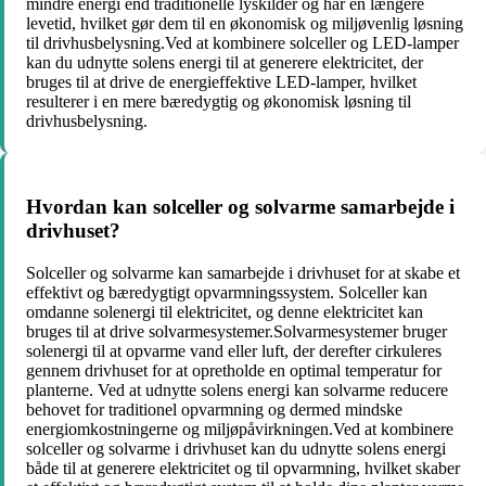
mindre energi end traditionelle lyskilder og har en længere
levetid, hvilket gør dem til en økonomisk og miljøvenlig løsning
til drivhusbelysning.Ved at kombinere solceller og LED-lamper
kan du udnytte solens energi til at generere elektricitet, der
bruges til at drive de energieffektive LED-lamper, hvilket
resulterer i en mere bæredygtig og økonomisk løsning til
drivhusbelysning.
Hvordan kan solceller og solvarme samarbejde i
drivhuset?
Solceller og solvarme kan samarbejde i drivhuset for at skabe et
effektivt og bæredygtigt opvarmningssystem. Solceller kan
omdanne solenergi til elektricitet, og denne elektricitet kan
bruges til at drive solvarmesystemer.Solvarmesystemer bruger
solenergi til at opvarme vand eller luft, der derefter cirkuleres
gennem drivhuset for at opretholde en optimal temperatur for
planterne. Ved at udnytte solens energi kan solvarme reducere
behovet for traditionel opvarmning og dermed mindske
energiomkostningerne og miljøpåvirkningen.Ved at kombinere
solceller og solvarme i drivhuset kan du udnytte solens energi
både til at generere elektricitet og til opvarmning, hvilket skaber