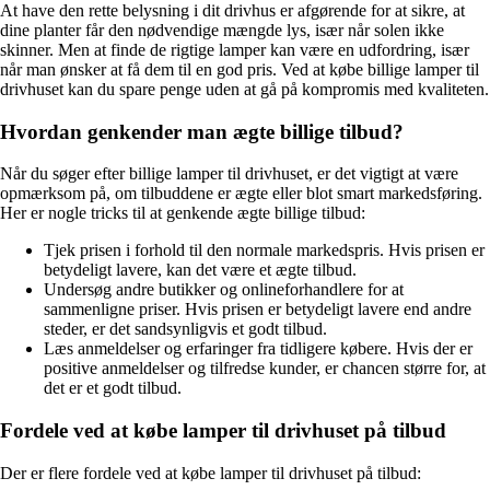
At have den rette belysning i dit drivhus er afgørende for at sikre, at
dine planter får den nødvendige mængde lys, især når solen ikke
skinner. Men at finde de rigtige lamper kan være en udfordring, især
når man ønsker at få dem til en god pris. Ved at købe billige lamper til
drivhuset kan du spare penge uden at gå på kompromis med kvaliteten.
Hvordan genkender man ægte billige tilbud?
Når du søger efter billige lamper til drivhuset, er det vigtigt at være
opmærksom på, om tilbuddene er ægte eller blot smart markedsføring.
Her er nogle tricks til at genkende ægte billige tilbud:
Tjek prisen i forhold til den normale markedspris. Hvis prisen er
betydeligt lavere, kan det være et ægte tilbud.
Undersøg andre butikker og onlineforhandlere for at
sammenligne priser. Hvis prisen er betydeligt lavere end andre
steder, er det sandsynligvis et godt tilbud.
Læs anmeldelser og erfaringer fra tidligere købere. Hvis der er
positive anmeldelser og tilfredse kunder, er chancen større for, at
det er et godt tilbud.
Fordele ved at købe lamper til drivhuset på tilbud
Der er flere fordele ved at købe lamper til drivhuset på tilbud: