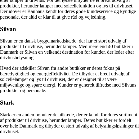
efter lamper til drivhus. For det første tilbyder de et bredt udvalg af
produkter, herunder lamper med solcellefunktion og lys til drivhuset.
Derudover er Bauhaus kendt for deres gode kundeservice og kyndige
personale, der altid er klar til at give råd og vejledning.
Silvan
Silvan er en dansk byggemarkedskæde, der har et stort udvalg af
produkter til drivhuse, herunder lamper. Med mere end 40 butikker i
Danmark er Silvan en velkendt destination for kunder, der leder efter
drivhusbelysning.
Hvad der adskiller Silvan fra andre butikker er deres fokus på
bæredygtighed og energieffektivitet. De tilbyder et bredt udvalg af
solcellelamper og lys til drivhuset, der er designet til at være
miljøvenlige og spare energi. Kunder er generelt tilfredse med Silvans
produkter og personale.
Stark
Stark er en anden populær detailkæde, der er kendt for deres sortiment
af produkter til drivhuse, herunder lamper. Deres butikker er fordelt
over hele Danmark og tilbyder et stort udvalg af belysningsløsninger til
drivhuset.