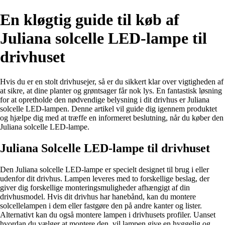
En kløgtig guide til køb af
Juliana solcelle LED-lampe til
drivhuset
Hvis du er en stolt drivhusejer, så er du sikkert klar over vigtigheden af
at sikre, at dine planter og grøntsager får nok lys. En fantastisk løsning
for at opretholde den nødvendige belysning i dit drivhus er Juliana
solcelle LED-lampen. Denne artikel vil guide dig igennem produktet
og hjælpe dig med at træffe en informeret beslutning, når du køber den
Juliana solcelle LED-lampe.
Juliana Solcelle LED-lampe til drivhuset
Den Juliana solcelle LED-lampe er specielt designet til brug i eller
udenfor dit drivhus. Lampen leveres med to forskellige beslag, der
giver dig forskellige monteringsmuligheder afhængigt af din
drivhusmodel. Hvis dit drivhus har hanebånd, kan du montere
solcellelampen i dem eller fastgøre den på andre kanter og lister.
Alternativt kan du også montere lampen i drivhusets profiler. Uanset
hvordan du vælger at montere den, vil lampen give en hyggelig og