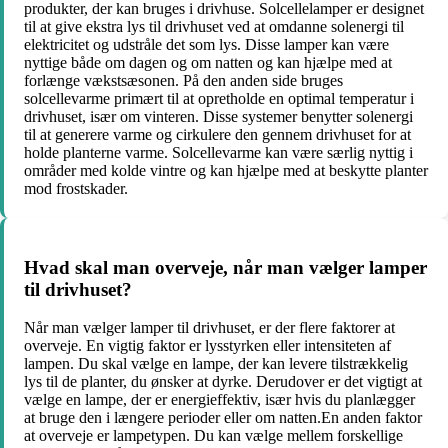
produkter, der kan bruges i drivhuse. Solcellelamper er designet
til at give ekstra lys til drivhuset ved at omdanne solenergi til
elektricitet og udstråle det som lys. Disse lamper kan være
nyttige både om dagen og om natten og kan hjælpe med at
forlænge vækstsæsonen. På den anden side bruges
solcellevarme primært til at opretholde en optimal temperatur i
drivhuset, især om vinteren. Disse systemer benytter solenergi
til at generere varme og cirkulere den gennem drivhuset for at
holde planterne varme. Solcellevarme kan være særlig nyttig i
områder med kolde vintre og kan hjælpe med at beskytte planter
mod frostskader.
Hvad skal man overveje, når man vælger lamper
til drivhuset?
Når man vælger lamper til drivhuset, er der flere faktorer at
overveje. En vigtig faktor er lysstyrken eller intensiteten af ​​
lampen. Du skal vælge en lampe, der kan levere tilstrækkelig
lys til de planter, du ønsker at dyrke. Derudover er det vigtigt at
vælge en lampe, der er energieffektiv, især hvis du planlægger
at bruge den i længere perioder eller om natten.En anden faktor
at overveje er lampetypen. Du kan vælge mellem forskellige