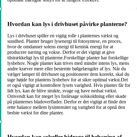
Hvordan kan lys i drivhuset påvirke planterne?
Lys i drivhuset spiller en vigtig rolle i planternes vækst og
sundhed. Planter bruger lysenergi til fotosyntese, en proces,
hvor de omdanner solens energi til kemisk energi for at
producere næring og vokse. Derfor er det vigtigt at give
tilstrækkeligt lys til planterne.Forskellige planter har forskellige
lysbehov. Nogle planter kan trives med mindre intens lys, mens
andre kræver mere eller bestemte bølgelængder af lys. Når du
vælger lamper til drivhuset og positionerer dem korrekt, skal du
tage højde for plantens lysbehov for at sikre optimal vækst.Det
er også vigtigt at kontrollere lysets varighed. Hvis planter får for
lidt lys, kan de blive strakte, svage og have nedsat vækst.
Omvendt kan for meget lys forårsage solskoldning eller skade
på planternes bladoverflader. Derfor er det vigtigt at finde den
rette balance mellem lysintensitet og varighed for at opnå den
bedste vækst for dine planter.
Hvordan kan solceller bidrage til belysning af