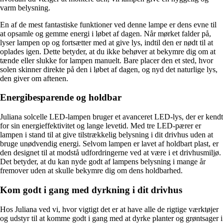
varm belysning.
En af de mest fantastiske funktioner ved denne lampe er dens evne til
at opsamle og gemme energi i løbet af dagen. Når mørket falder på,
lyser lampen op og fortsætter med at give lys, indtil den er nødt til at
oplades igen. Dette betyder, at du ikke behøver at bekymre dig om at
tænde eller slukke for lampen manuelt. Bare placer den et sted, hvor
solen skinner direkte på den i løbet af dagen, og nyd det naturlige lys,
den giver om aftenen.
Energibesparende og holdbar
Juliana solcelle LED-lampen bruger et avanceret LED-lys, der er kendt
for sin energieffektivitet og lange levetid. Med tre LED-pærer er
lampen i stand til at give tilstrækkelig belysning i dit drivhus uden at
bruge unødvendig energi. Selvom lampen er lavet af holdbart plast, er
den designet til at modstå udfordringerne ved at være i et drivhusmiljø.
Det betyder, at du kan nyde godt af lampens belysning i mange år
fremover uden at skulle bekymre dig om dens holdbarhed.
Kom godt i gang med dyrkning i dit drivhus
Hos Juliana ved vi, hvor vigtigt det er at have alle de rigtige værktøjer
og udstyr til at komme godt i gang med at dyrke planter og grøntsager i