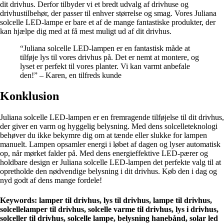
dit drivhus. Derfor tilbyder vi et bredt udvalg af drivhuse og
drivhustilbehør, der passer til enhver størrelse og smag. Vores Juliana
solcelle LED-lampe er bare et af de mange fantastiske produkter, der
kan hjælpe dig med at få mest muligt ud af dit drivhus.
“Juliana solcelle LED-lampen er en fantastisk måde at
tilføje lys til vores drivhus på. Det er nemt at montere, og
lyset er perfekt til vores planter. Vi kan varmt anbefale
den!” – Karen, en tilfreds kunde
Konklusion
Juliana solcelle LED-lampen er en fremragende tilføjelse til dit drivhus,
der giver en varm og hyggelig belysning. Med dens solcelleteknologi
behøver du ikke bekymre dig om at tænde eller slukke for lampen
manuelt. Lampen opsamler energi i løbet af dagen og lyser automatisk
op, når mørket falder på. Med dens energieffektive LED-pærer og
holdbare design er Juliana solcelle LED-lampen det perfekte valg til at
opretholde den nødvendige belysning i dit drivhus. Køb den i dag og
nyd godt af dens mange fordele!
Keywords: lamper til drivhus, lys til drivhus, lampe til drivhus,
solcellelamper til drivhus, solcelle varme til drivhus, lys i drivhus,
solceller til drivhus, solcelle lampe, belysning hanebånd, solar led