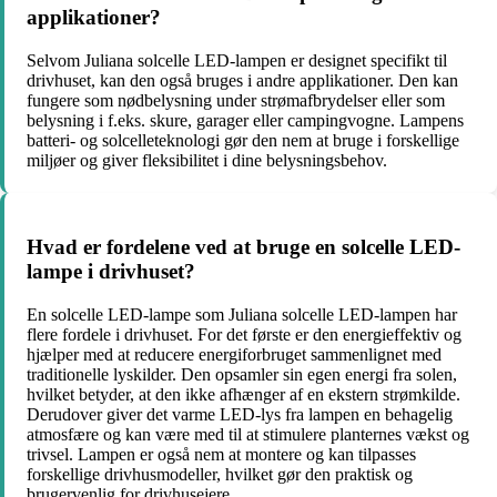
applikationer?
Selvom Juliana solcelle LED-lampen er designet specifikt til
drivhuset, kan den også bruges i andre applikationer. Den kan
fungere som nødbelysning under strømafbrydelser eller som
belysning i f.eks. skure, garager eller campingvogne. Lampens
batteri- og solcelleteknologi gør den nem at bruge i forskellige
miljøer og giver fleksibilitet i dine belysningsbehov.
Hvad er fordelene ved at bruge en solcelle LED-
lampe i drivhuset?
En solcelle LED-lampe som Juliana solcelle LED-lampen har
flere fordele i drivhuset. For det første er den energieffektiv og
hjælper med at reducere energiforbruget sammenlignet med
traditionelle lyskilder. Den opsamler sin egen energi fra solen,
hvilket betyder, at den ikke afhænger af en ekstern strømkilde.
Derudover giver det varme LED-lys fra lampen en behagelig
atmosfære og kan være med til at stimulere planternes vækst og
trivsel. Lampen er også nem at montere og kan tilpasses
forskellige drivhusmodeller, hvilket gør den praktisk og
brugervenlig for drivhusejere.