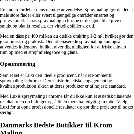
En anden fordel er dens nemme anvendelse. Spraymaling gør det let at
male store flader eller svært tilgængelige områder ensartet og
professionelt. Luxis spraymaling i chrome er designet til at give et
smukt og blankt resultat, der virkelig skiller sig ud.
Med en dåse på 400 ml kan du dække omkring 1-2 m², hvilket gør den
økonomisk og praktisk. Den oliebaserede spraymaling kan også
anvendes indendørs, hvilket giver dig mulighed for at friske ethvert
rum op med et strejf af elegance og glans.
Opsummering
Samlet set er Luxi den ideelle producent, når det kommer til
spraymaling i chrome. Deres historie, etiske engagement og
kvalitetsproduktion sikrer, at deres produkter er af højeste standard.
Med Luxis spraymaling i chrome får du ikke kun et æstetisk tiltalende
resultat, men du bidrager også til en mere bæredygtig fremtid. Vælg
Luxi for at opnå professionelle resultater og gør dine projekter til noget
særligt.
Danmarks Bedste Butikker til Krom
Maling