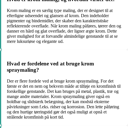
Krom maling er en særlig type maling, der er designet til at
efterligne udseendet og glansen af krom. Den indeholder
pigmenter og bindemidler, der skaber den karakteristiske
reflekterende overflade. Når krom maling påføres, tørrer den og
danner en hård og glat overflade, der ligner ægte krom. Dette
giver mulighed for at forvandle almindelige genstande til at se
mere luksuriøse og elegante ud.
Hvad er fordelene ved at bruge krom
spraymaling?
Der er flere fordele ved at bruge krom spraymaling. For det
første er det en nem og bekvem måde at tilføje en kromfinish til
forskellige genstande. Det kan bruges på metal, plastik, træ og
mange andre materialer. Krom spraymaling giver også en
holdbar og slidstærk belægning, der kan modstå eksterne
påvirkninger som f.eks. ridser og korrosion. Den lette påføring
og den hurtige tørringstid gør det også muligt at opnå et
strålende kromfinish på kort tid.