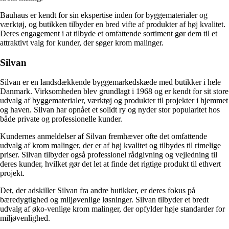
Bauhaus er kendt for sin ekspertise inden for byggematerialer og
værktøj, og butikken tilbyder en bred vifte af produkter af høj kvalitet.
Deres engagement i at tilbyde et omfattende sortiment gør dem til et
attraktivt valg for kunder, der søger krom malinger.
Silvan
Silvan er en landsdækkende byggemarkedskæde med butikker i hele
Danmark. Virksomheden blev grundlagt i 1968 og er kendt for sit store
udvalg af byggematerialer, værktøj og produkter til projekter i hjemmet
og haven. Silvan har opnået et solidt ry og nyder stor popularitet hos
både private og professionelle kunder.
Kundernes anmeldelser af Silvan fremhæver ofte det omfattende
udvalg af krom malinger, der er af høj kvalitet og tilbydes til rimelige
priser. Silvan tilbyder også professionel rådgivning og vejledning til
deres kunder, hvilket gør det let at finde det rigtige produkt til ethvert
projekt.
Det, der adskiller Silvan fra andre butikker, er deres fokus på
bæredygtighed og miljøvenlige løsninger. Silvan tilbyder et bredt
udvalg af øko-venlige krom malinger, der opfylder høje standarder for
miljøvenlighed.