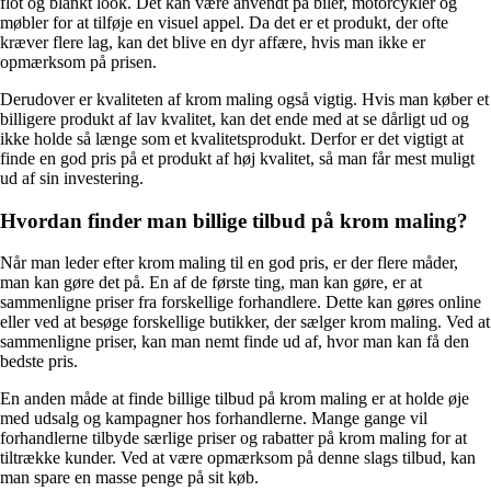
flot og blankt look. Det kan være anvendt på biler, motorcykler og
møbler for at tilføje en visuel appel. Da det er et produkt, der ofte
kræver flere lag, kan det blive en dyr affære, hvis man ikke er
opmærksom på prisen.
Derudover er kvaliteten af krom maling også vigtig. Hvis man køber et
billigere produkt af lav kvalitet, kan det ende med at se dårligt ud og
ikke holde så længe som et kvalitetsprodukt. Derfor er det vigtigt at
finde en god pris på et produkt af høj kvalitet, så man får mest muligt
ud af sin investering.
Hvordan finder man billige tilbud på krom maling?
Når man leder efter krom maling til en god pris, er der flere måder,
man kan gøre det på. En af de første ting, man kan gøre, er at
sammenligne priser fra forskellige forhandlere. Dette kan gøres online
eller ved at besøge forskellige butikker, der sælger krom maling. Ved at
sammenligne priser, kan man nemt finde ud af, hvor man kan få den
bedste pris.
En anden måde at finde billige tilbud på krom maling er at holde øje
med udsalg og kampagner hos forhandlerne. Mange gange vil
forhandlerne tilbyde særlige priser og rabatter på krom maling for at
tiltrække kunder. Ved at være opmærksom på denne slags tilbud, kan
man spare en masse penge på sit køb.