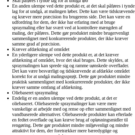
Skal påføres i tynde lag for at undgå løb
En anden ulempe ved dette produkt er, at det skal påføres i tynde
lag for at undgå, at malingen løber. Dette kan være tidskrævende
og kræver mere præcision fra brugerens side. Det kan være en
udfordring for dem, der ikke har erfaring med at bruge
spraymaling eller har svært ved at kontrollere mængden af
maling, der påføres. Dette gør produktet mindre brugervenligt
sammenlignet med konkurrerende produkter, der ikke kræver
samme grad af præcision.
Kræver afdækning af området
En yderligere ulempe ved dette produkt er, at det kræver
afdækning af området, hvor det skal bruges. Dette skyldes, at
spraymalingen kan sprede sig og ramme uønskede overflader.
Det kan være besværligt og tidskrævende at afdække området
korrekt for at undgå malingssprøjt. Dette gør produktet mindre
praktisk sammenlignet med konkurrerende produkter, der ikke
kræver samme omfang af afdækning.
Oliebaseret spraymaling
Endelig er en anden ulempe ved dette produkt, at det er
oliebaseret. Oliebaserede spraymalinger kan være mere
vanskelige at arbejde med og rense op efter sammenlignet med
vandbaserede alternativer. Oliebaserede produkter kan efterlade
en fedtet overflade og kan kræve brug af opløsningsmidler til
rengøring. Dette gør produktet mindre miljøvenligt og mindre
attraktivt for dem, der foretrækker mere bæredygtige og