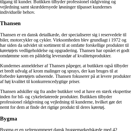
tilgang til kunder. Butikken tilbyder professionel rådgivning og
vejledning samt skræddersyede løsninger tilpasset kundernes
individuelle behov.
Thansen
Thansen er en dansk detailkæde, der specialiserer sig i reservedele til
biler, motorcykler og cykler. Virksomheden blev grundlagt i 1972 og
har siden da udvidet sit sortiment til at omfatte forskellige produkter til
køretøjets vedligeholdelse og opgradering. Thansen har opnået et godt
omdømme som en pålidelig leverandør af kvalitetsprodukter.
Kundernes anmeldelser af Thansen påpeger, at butikken også tilbyder
et bredt udvalg af krom malinger og sprays, der kan bruges til at
forbedre køretøjets udseende. Thansen fokuserer på at levere produkter
af høj kvalitet til konkurrencedygtige priser.
Thansen adskiller sig fra andre butikker ved at have en stærk ekspertise
inden for bil- og cykelrelaterede produkter. Butikken tilbyder
professionel rådgivning og vejledning til kunderne, hvilket gør det
nemt for dem at finde det rigtige produkt til deres køretøj.
Bygma
Bygma er en velrenommeret dansk byggemarkedskæde med 42