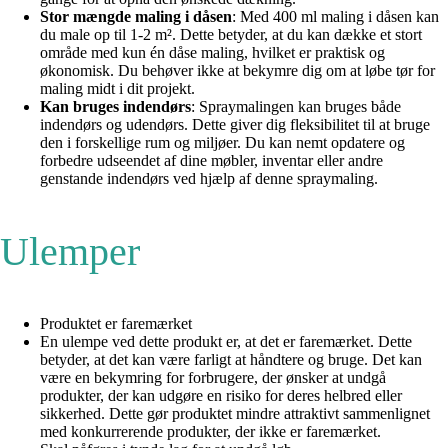
Stor mængde maling i dåsen
: Med 400 ml maling i dåsen kan
du male op til 1-2 m². Dette betyder, at du kan dække et stort
område med kun én dåse maling, hvilket er praktisk og
økonomisk. Du behøver ikke at bekymre dig om at løbe tør for
maling midt i dit projekt.
Kan bruges indendørs
: Spraymalingen kan bruges både
indendørs og udendørs. Dette giver dig fleksibilitet til at bruge
den i forskellige rum og miljøer. Du kan nemt opdatere og
forbedre udseendet af dine møbler, inventar eller andre
genstande indendørs ved hjælp af denne spraymaling.
Ulemper
Produktet er faremærket
En ulempe ved dette produkt er, at det er faremærket. Dette
betyder, at det kan være farligt at håndtere og bruge. Det kan
være en bekymring for forbrugere, der ønsker at undgå
produkter, der kan udgøre en risiko for deres helbred eller
sikkerhed. Dette gør produktet mindre attraktivt sammenlignet
med konkurrerende produkter, der ikke er faremærket.