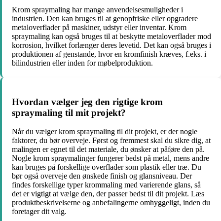
Krom spraymaling har mange anvendelsesmuligheder i
industrien. Den kan bruges til at genopfriske eller opgradere
metaloverflader på maskiner, udstyr eller inventar. Krom
spraymaling kan også bruges til at beskytte metaloverflader mod
korrosion, hvilket forlænger deres levetid. Det kan også bruges i
produktionen af genstande, hvor en kromfinish kræves, f.eks. i
bilindustrien eller inden for møbelproduktion.
Hvordan vælger jeg den rigtige krom
spraymaling til mit projekt?
Når du vælger krom spraymaling til dit projekt, er der nogle
faktorer, du bør overveje. Først og fremmest skal du sikre dig, at
malingen er egnet til det materiale, du ønsker at påføre den på.
Nogle krom spraymalinger fungerer bedst på metal, mens andre
kan bruges på forskellige overflader som plastik eller træ. Du
bør også overveje den ønskede finish og glansniveau. Der
findes forskellige typer krommaling med varierende glans, så
det er vigtigt at vælge den, der passer bedst til dit projekt. Læs
produktbeskrivelserne og anbefalingerne omhyggeligt, inden du
foretager dit valg.