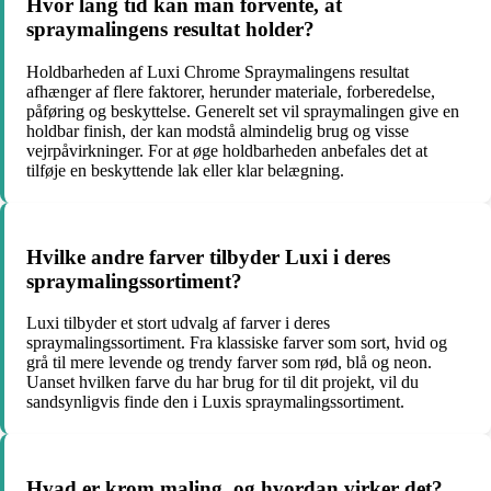
Hvor lang tid kan man forvente, at
spraymalingens resultat holder?
Holdbarheden af Luxi Chrome Spraymalingens resultat
afhænger af flere faktorer, herunder materiale, forberedelse,
påføring og beskyttelse. Generelt set vil spraymalingen give en
holdbar finish, der kan modstå almindelig brug og visse
vejrpåvirkninger. For at øge holdbarheden anbefales det at
tilføje en beskyttende lak eller klar belægning.
Hvilke andre farver tilbyder Luxi i deres
spraymalingssortiment?
Luxi tilbyder et stort udvalg af farver i deres
spraymalingssortiment. Fra klassiske farver som sort, hvid og
grå til mere levende og trendy farver som rød, blå og neon.
Uanset hvilken farve du har brug for til dit projekt, vil du
sandsynligvis finde den i Luxis spraymalingssortiment.
Hvad er krom maling, og hvordan virker det?