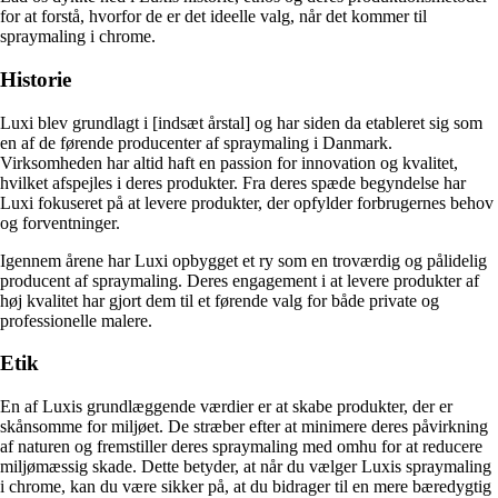
for at forstå, hvorfor de er det ideelle valg, når det kommer til
spraymaling i chrome.
Historie
Luxi blev grundlagt i [indsæt årstal] og har siden da etableret sig som
en af de førende producenter af spraymaling i Danmark.
Virksomheden har altid haft en passion for innovation og kvalitet,
hvilket afspejles i deres produkter. Fra deres spæde begyndelse har
Luxi fokuseret på at levere produkter, der opfylder forbrugernes behov
og forventninger.
Igennem årene har Luxi opbygget et ry som en troværdig og pålidelig
producent af spraymaling. Deres engagement i at levere produkter af
høj kvalitet har gjort dem til et førende valg for både private og
professionelle malere.
Etik
En af Luxis grundlæggende værdier er at skabe produkter, der er
skånsomme for miljøet. De stræber efter at minimere deres påvirkning
af naturen og fremstiller deres spraymaling med omhu for at reducere
miljømæssig skade. Dette betyder, at når du vælger Luxis spraymaling
i chrome, kan du være sikker på, at du bidrager til en mere bæredygtig