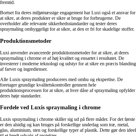
fremtid.
Bortset fra deres miljømæssige engagement har Luxi også et ansvar for
at sikre, at deres produkter er sikre at bruge for forbrugerne. De
overholder alle relevante sikkerhedsstandarder og tester deres
spraymaling omhyggeligt for at sikre, at den er fri for skadelige stoffer.
Produktionsmetoder
Luxi anvender avancerede produktionsmetoder for at sikre, at deres
spraymaling i chrome er af høj kvalitet og ensartet i resultatet. De
investerer i moderne teknologi og udstyr for at sikre en præcis blanding
af farver og ingredienser.
Alle Luxis spraymaling produceres med omhu og ekspertise. De
foretager grundige kvalitetskontroller gennem hele
produktionsprocessen for at sikre, at hver dåse af spraymaling opfylder
deres høje standarder.
Fordele ved Luxis spraymaling i chrome
Luxis spraymaling i chrome skiller sig ud på flere måder. For det første
er den alsidig og kan bruges på forskellige underlag som træ, metal,
glas, aluminium, sten og forskellige typer af plastik. Dette gør den ideel
til et bredt udvalg af projekter.