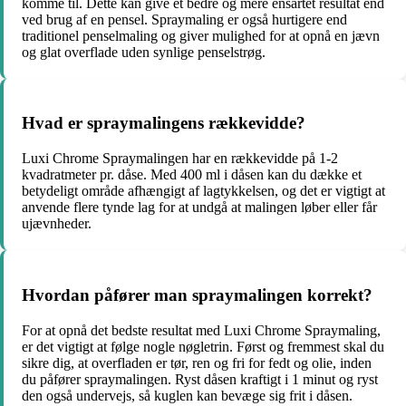
komme til. Dette kan give et bedre og mere ensartet resultat end
ved brug af en pensel. Spraymaling er også hurtigere end
traditionel penselmaling og giver mulighed for at opnå en jævn
og glat overflade uden synlige penselstrøg.
Hvad er spraymalingens rækkevidde?
Luxi Chrome Spraymalingen har en rækkevidde på 1-2
kvadratmeter pr. dåse. Med 400 ml i dåsen kan du dække et
betydeligt område afhængigt af lagtykkelsen, og det er vigtigt at
anvende flere tynde lag for at undgå at malingen løber eller får
ujævnheder.
Hvordan påfører man spraymalingen korrekt?
For at opnå det bedste resultat med Luxi Chrome Spraymaling,
er det vigtigt at følge nogle nøgletrin. Først og fremmest skal du
sikre dig, at overfladen er tør, ren og fri for fedt og olie, inden
du påfører spraymalingen. Ryst dåsen kraftigt i 1 minut og ryst
den også undervejs, så kuglen kan bevæge sig frit i dåsen.