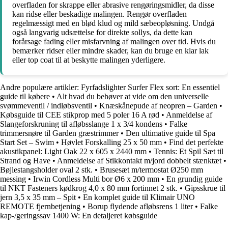
overfladen for skrappe eller abrasive rengøringsmidler, da disse
kan ridse eller beskadige malingen. Rengør overfladen
regelmæssigt med en blød klud og mild sæbeopløsning. Undgå
også langvarig udsættelse for direkte sollys, da dette kan
forårsage fading eller misfarvning af malingen over tid. Hvis du
bemærker ridser eller mindre skader, kan du bruge en klar lak
eller top coat til at beskytte malingen yderligere.
Andre populære artikler:
Fyrfadslighter Surfer Flex sort: En essentiel
guide til købere
•
Alt hvad du behøver at vide om den universelle
svømmeventil / indløbsventil
•
Knæskånepude af neopren – Garden
•
Købsguide til CEE stikprop med 5 poler 16 A rød
•
Anmeldelse af
Slangeforskruning til afløbsslange 1 x 3/4 kondens
•
Falke
trimmersnøre til Garden græstrimmer
•
Den ultimative guide til Spa
Start Set – Swim
•
Høvlet Forskalling 25 x 50 mm
•
Find det perfekte
akustikpanel: Light Oak 22 x 605 x 2440 mm
•
Tennis: Et Spil Sæt til
Strand og Have
•
Anmeldelse af Stikkontakt m/jord dobbelt stænktæt
•
Bøjlestangsholder oval 2 stk.
•
Brusesæt m/termostat Ø250 mm
messing
•
Irwin Cordless Multi bor Ø6 x 200 mm
•
En grundig guide
til NKT Fasteners kødkrog 4,0 x 80 mm fortinnet 2 stk.
•
Gipsskrue til
jern 3,5 x 35 mm – Spit
•
En komplet guide til Klimair UNO
REMOTE fjernbetjening
•
Borup flydende afløbsrens 1 liter
•
Falke
kap-/geringssav 1400 W: En detaljeret købsguide