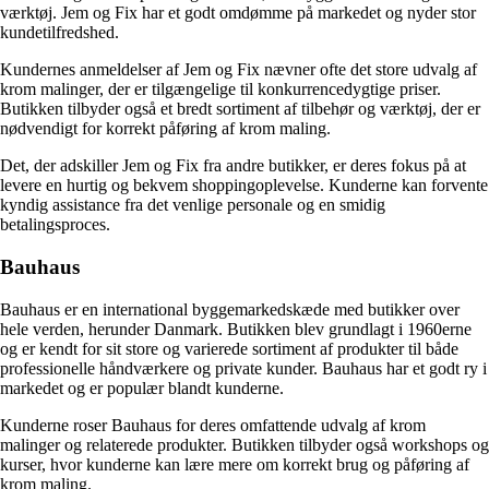
værktøj. Jem og Fix har et godt omdømme på markedet og nyder stor
kundetilfredshed.
Kundernes anmeldelser af Jem og Fix nævner ofte det store udvalg af
krom malinger, der er tilgængelige til konkurrencedygtige priser.
Butikken tilbyder også et bredt sortiment af tilbehør og værktøj, der er
nødvendigt for korrekt påføring af krom maling.
Det, der adskiller Jem og Fix fra andre butikker, er deres fokus på at
levere en hurtig og bekvem shoppingoplevelse. Kunderne kan forvente
kyndig assistance fra det venlige personale og en smidig
betalingsproces.
Bauhaus
Bauhaus er en international byggemarkedskæde med butikker over
hele verden, herunder Danmark. Butikken blev grundlagt i 1960erne
og er kendt for sit store og varierede sortiment af produkter til både
professionelle håndværkere og private kunder. Bauhaus har et godt ry i
markedet og er populær blandt kunderne.
Kunderne roser Bauhaus for deres omfattende udvalg af krom
malinger og relaterede produkter. Butikken tilbyder også workshops og
kurser, hvor kunderne kan lære mere om korrekt brug og påføring af
krom maling.