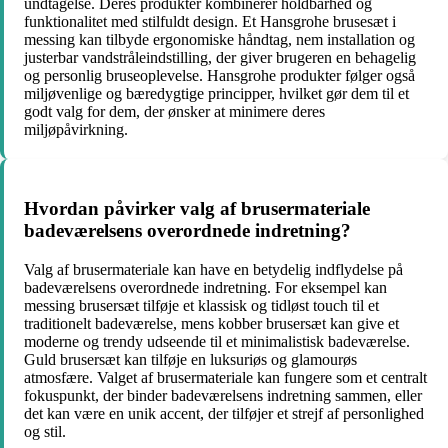
undtagelse. Deres produkter kombinerer holdbarhed og
funktionalitet med stilfuldt design. Et Hansgrohe brusesæt i
messing kan tilbyde ergonomiske håndtag, nem installation og
justerbar vandstråleindstilling, der giver brugeren en behagelig
og personlig bruseoplevelse. Hansgrohe produkter følger også
miljøvenlige og bæredygtige principper, hvilket gør dem til et
godt valg for dem, der ønsker at minimere deres
miljøpåvirkning.
Hvordan påvirker valg af brusermateriale
badeværelsens overordnede indretning?
Valg af brusermateriale kan have en betydelig indflydelse på
badeværelsens overordnede indretning. For eksempel kan
messing brusersæt tilføje et klassisk og tidløst touch til et
traditionelt badeværelse, mens kobber brusersæt kan give et
moderne og trendy udseende til et minimalistisk badeværelse.
Guld brusersæt kan tilføje en luksuriøs og glamourøs
atmosfære. Valget af brusermateriale kan fungere som et centralt
fokuspunkt, der binder badeværelsens indretning sammen, eller
det kan være en unik accent, der tilføjer et strejf af personlighed
og stil.