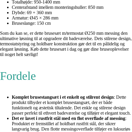
Totalhøjde: 950-1400 mm
Centerafstand imellem monteringshuller: 850 mm
Dybde: 69 + 360 mm
Armatur: Ø45 × 286 mm
Bruseslange: 150 cm
Som du kan se, er dette brusesæt m/termostat Ø250 mm messing den
ultimative løsning til at opgradere dit badeværelse. Dets stilrene design,
termostatstyring og holdbare konstruktion gør det til en pålidelig og
elegant løsning. Køb dette brusesæt i dag og gør dine bruseoplevelser
til noget helt særligt!
Fordele
Komplet brusestangsæt i et enkelt og stilrent design
: Dette
produkt tilbyder et komplet brusestangsæt, der er både
funktionelt og æstetisk tiltalende. Det enkle og stilrene design
passer perfekt til ethvert badeværelse og tilføjer et elegant touch.
Det er lavet i rustfrit stål med en flot overflade af messing
:
Produktet er fremstillet af holdbart rustfrit stål, der sikrer
langvarig brug. Den flotte messingoverflade tilføjer en luksuriøs