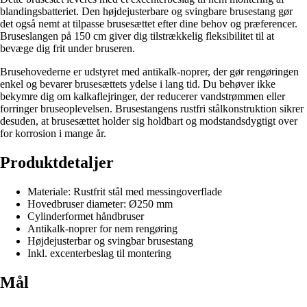
blandingsbatteriet. Den højdejusterbare og svingbare brusestang gør
det også nemt at tilpasse brusesættet efter dine behov og præferencer.
Bruseslangen på 150 cm giver dig tilstrækkelig fleksibilitet til at
bevæge dig frit under bruseren.
Brusehovederne er udstyret med antikalk-noprer, der gør rengøringen
enkel og bevarer brusesættets ydelse i lang tid. Du behøver ikke
bekymre dig om kalkaflejringer, der reducerer vandstrømmen eller
forringer bruseoplevelsen. Brusestangens rustfri stålkonstruktion sikrer
desuden, at brusesættet holder sig holdbart og modstandsdygtigt over
for korrosion i mange år.
Produktdetaljer
Materiale: Rustfrit stål med messingoverflade
Hovedbruser diameter: Ø250 mm
Cylinderformet håndbruser
Antikalk-noprer for nem rengøring
Højdejusterbar og svingbar brusestang
Inkl. excenterbeslag til montering
Mål