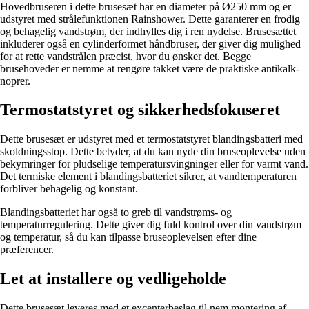
Hovedbruseren i dette brusesæt har en diameter på Ø250 mm og er
udstyret med strålefunktionen Rainshower. Dette garanterer en frodig
og behagelig vandstrøm, der indhylles dig i ren nydelse. Brusesættet
inkluderer også en cylinderformet håndbruser, der giver dig mulighed
for at rette vandstrålen præcist, hvor du ønsker det. Begge
brusehoveder er nemme at rengøre takket være de praktiske antikalk-
noprer.
Termostatstyret og sikkerhedsfokuseret
Dette brusesæt er udstyret med et termostatstyret blandingsbatteri med
skoldningsstop. Dette betyder, at du kan nyde din bruseoplevelse uden
bekymringer for pludselige temperatursvingninger eller for varmt vand.
Det termiske element i blandingsbatteriet sikrer, at vandtemperaturen
forbliver behagelig og konstant.
Blandingsbatteriet har også to greb til vandstrøms- og
temperaturregulering. Dette giver dig fuld kontrol over din vandstrøm
og temperatur, så du kan tilpasse bruseoplevelsen efter dine
præferencer.
Let at installere og vedligeholde
Dette brusesæt leveres med et excenterbeslag til nem montering af