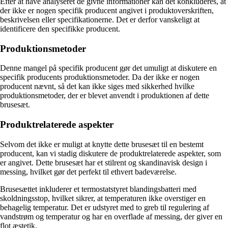
Efter at have analyseret de givne informationer kan det konkluderes, at
der ikke er nogen specifik producent angivet i produktoverskriften,
beskrivelsen eller specifikationerne. Det er derfor vanskeligt at
identificere den specifikke producent.
Produktionsmetoder
Denne mangel på specifik producent gør det umuligt at diskutere en
specifik producents produktionsmetoder. Da der ikke er nogen
producent nævnt, så det kan ikke siges med sikkerhed hvilke
produktionsmetoder, der er blevet anvendt i produktionen af dette
brusesæt.
Produktrelaterede aspekter
Selvom det ikke er muligt at knytte dette brusesæt til en bestemt
producent, kan vi stadig diskutere de produktrelaterede aspekter, som
er angivet. Dette brusesæt har et stilrent og skandinavisk design i
messing, hvilket gør det perfekt til ethvert badeværelse.
Brusesættet inkluderer et termostatstyret blandingsbatteri med
skoldningsstop, hvilket sikrer, at temperaturen ikke overstiger en
behagelig temperatur. Det er udstyret med to greb til regulering af
vandstrøm og temperatur og har en overflade af messing, der giver en
flot æstetik.