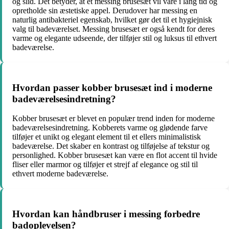
og slid. Det betyder, at et messing brusesæt vil vare i lang tid og
opretholde sin æstetiske appel. Derudover har messing en
naturlig antibakteriel egenskab, hvilket gør det til et hygiejnisk
valg til badeværelset. Messing brusesæt er også kendt for deres
varme og elegante udseende, der tilføjer stil og luksus til ethvert
badeværelse.
Hvordan passer kobber brusesæt ind i moderne
badeværelsesindretning?
Kobber brusesæt er blevet en populær trend inden for moderne
badeværelsesindretning. Kobberets varme og glødende farve
tilføjer et unikt og elegant element til et ellers minimalistisk
badeværelse. Det skaber en kontrast og tilføjelse af tekstur og
personlighed. Kobber brusesæt kan være en flot accent til hvide
fliser eller marmor og tilføjer et strejf af elegance og stil til
ethvert moderne badeværelse.
Hvordan kan håndbruser i messing forbedre
badoplevelsen?