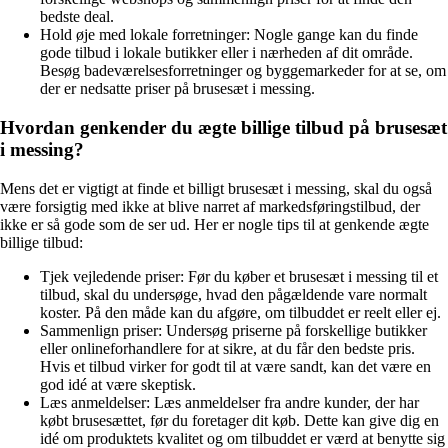
bedste deal.
Hold øje med lokale forretninger: Nogle gange kan du finde
gode tilbud i lokale butikker eller i nærheden af dit område.
Besøg badeværelsesforretninger og byggemarkeder for at se, om
der er nedsatte priser på brusesæt i messing.
Hvordan genkender du ægte billige tilbud på brusesæt
i messing?
Mens det er vigtigt at finde et billigt brusesæt i messing, skal du også
være forsigtig med ikke at blive narret af markedsføringstilbud, der
ikke er så gode som de ser ud. Her er nogle tips til at genkende ægte
billige tilbud:
Tjek vejledende priser: Før du køber et brusesæt i messing til et
tilbud, skal du undersøge, hvad den pågældende vare normalt
koster. På den måde kan du afgøre, om tilbuddet er reelt eller ej.
Sammenlign priser: Undersøg priserne på forskellige butikker
eller onlineforhandlere for at sikre, at du får den bedste pris.
Hvis et tilbud virker for godt til at være sandt, kan det være en
god idé at være skeptisk.
Læs anmeldelser: Læs anmeldelser fra andre kunder, der har
købt brusesættet, før du foretager dit køb. Dette kan give dig en
idé om produktets kvalitet og om tilbuddet er værd at benytte sig