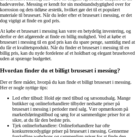
badeværelse. Messing er kendt for sin modstandsdygtighed over for
korrosion og dets tidløse æstetik, hvilket gør det til et populært
materiale til brusesæt. Når du leder efter et brusesæt i messing, er det
dog vigtigt at finde en god pris.
At købe et brusesæt i messing kan være en betydelig investering, og
derfor er det afgørende at finde en billig mulighed. Ved at købe et
brusesæt i messing til en god pris kan du spare penge, samtidig med at
du får et kvalitetsprodukt. Når du finder et brusesæt i messing til en
billig pris, kan du nyde fordelene af et holdbart og elegant brusehoved
uden at sprænge budgettet.
Hvordan finder du et billigt brusesæt i messing?
Der er flere måder, hvorpå du kan finde et billigt brusesæt i messing.
Her er nogle nyttige tips:
Led efter tilbud: Hold øje med tilbud og sæsonudsalg. Mange
butikker og onlineforhandlere tilbyder nedsatte priser på
brusesæt i messing i perioder med salg. Vær opmærksom på
markedsføringstilbud og sørg for at sammenligne priser for at
sikre, at du får den bedste pris.
Tjek onlineforhandlere: Onlineforhandlere har ofte
konkurrencedygtige priser på brusesæt i messing. Gennemse
forskellige webshops og sammenlign priser for at finde den