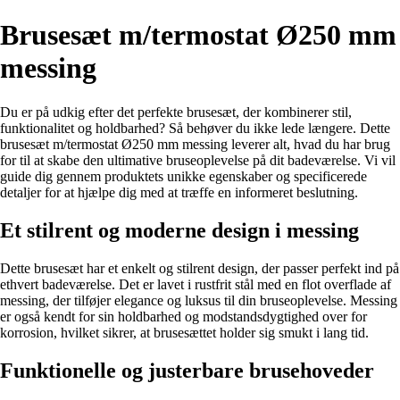
Brusesæt m/termostat Ø250 mm
messing
Du er på udkig efter det perfekte brusesæt, der kombinerer stil,
funktionalitet og holdbarhed? Så behøver du ikke lede længere. Dette
brusesæt m/termostat Ø250 mm messing leverer alt, hvad du har brug
for til at skabe den ultimative bruseoplevelse på dit badeværelse. Vi vil
guide dig gennem produktets unikke egenskaber og specificerede
detaljer for at hjælpe dig med at træffe en informeret beslutning.
Et stilrent og moderne design i messing
Dette brusesæt har et enkelt og stilrent design, der passer perfekt ind på
ethvert badeværelse. Det er lavet i rustfrit stål med en flot overflade af
messing, der tilføjer elegance og luksus til din bruseoplevelse. Messing
er også kendt for sin holdbarhed og modstandsdygtighed over for
korrosion, hvilket sikrer, at brusesættet holder sig smukt i lang tid.
Funktionelle og justerbare brusehoveder