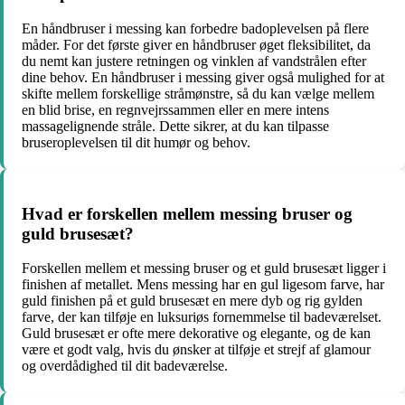
En håndbruser i messing kan forbedre badoplevelsen på flere
måder. For det første giver en håndbruser øget fleksibilitet, da
du nemt kan justere retningen og vinklen af vandstrålen efter
dine behov. En håndbruser i messing giver også mulighed for at
skifte mellem forskellige stråmønstre, så du kan vælge mellem
en blid brise, en regnvejrssammen eller en mere intens
massagelignende stråle. Dette sikrer, at du kan tilpasse
bruseroplevelsen til dit humør og behov.
Hvad er forskellen mellem messing bruser og
guld brusesæt?
Forskellen mellem et messing bruser og et guld brusesæt ligger i
finishen af metallet. Mens messing har en gul ligesom farve, har
guld finishen på et guld brusesæt en mere dyb og rig gylden
farve, der kan tilføje en luksuriøs fornemmelse til badeværelset.
Guld brusesæt er ofte mere dekorative og elegante, og de kan
være et godt valg, hvis du ønsker at tilføje et strejf af glamour
og overdådighed til dit badeværelse.