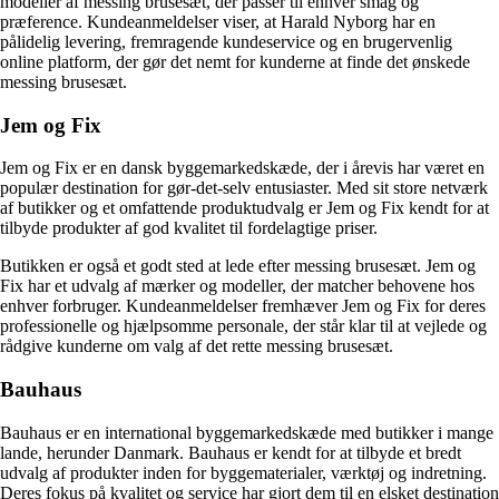
modeller af messing brusesæt, der passer til enhver smag og
præference. Kundeanmeldelser viser, at Harald Nyborg har en
pålidelig levering, fremragende kundeservice og en brugervenlig
online platform, der gør det nemt for kunderne at finde det ønskede
messing brusesæt.
Jem og Fix
Jem og Fix er en dansk byggemarkedskæde, der i årevis har været en
populær destination for gør-det-selv entusiaster. Med sit store netværk
af butikker og et omfattende produktudvalg er Jem og Fix kendt for at
tilbyde produkter af god kvalitet til fordelagtige priser.
Butikken er også et godt sted at lede efter messing brusesæt. Jem og
Fix har et udvalg af mærker og modeller, der matcher behovene hos
enhver forbruger. Kundeanmeldelser fremhæver Jem og Fix for deres
professionelle og hjælpsomme personale, der står klar til at vejlede og
rådgive kunderne om valg af det rette messing brusesæt.
Bauhaus
Bauhaus er en international byggemarkedskæde med butikker i mange
lande, herunder Danmark. Bauhaus er kendt for at tilbyde et bredt
udvalg af produkter inden for byggematerialer, værktøj og indretning.
Deres fokus på kvalitet og service har gjort dem til en elsket destination