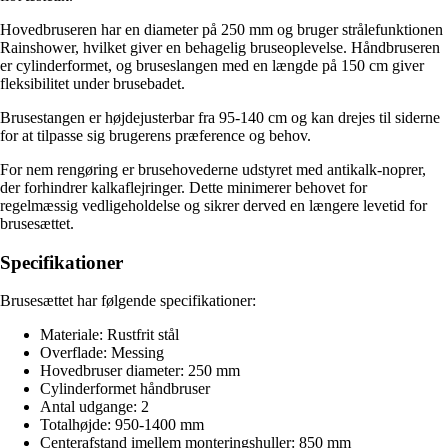
Hovedbruseren har en diameter på 250 mm og bruger strålefunktionen
Rainshower, hvilket giver en behagelig bruseoplevelse. Håndbruseren
er cylinderformet, og bruseslangen med en længde på 150 cm giver
fleksibilitet under brusebadet.
Brusestangen er højdejusterbar fra 95-140 cm og kan drejes til siderne
for at tilpasse sig brugerens præference og behov.
For nem rengøring er brusehovederne udstyret med antikalk-noprer,
der forhindrer kalkaflejringer. Dette minimerer behovet for
regelmæssig vedligeholdelse og sikrer derved en længere levetid for
brusesættet.
Specifikationer
Brusesættet har følgende specifikationer:
Materiale: Rustfrit stål
Overflade: Messing
Hovedbruser diameter: 250 mm
Cylinderformet håndbruser
Antal udgange: 2
Totalhøjde: 950-1400 mm
Centerafstand imellem monteringshuller: 850 mm