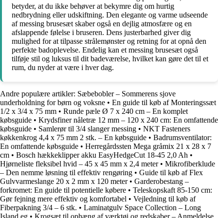
betyder, at du ikke behøver at bekymre dig om hurtig
nedbrydning eller udskiftning. Den elegante og varme udseende
af messing brusesæt skaber også en dejlig atmosfære og en
afslappende følelse i bruseren. Dens justerbarhed giver dig
mulighed for at tilpasse strålemønster og retning for at opnå den
perfekte badoplevelse. Endelig kan et messing brusesæt også
tilføje stil og luksus til dit badeværelse, hvilket kan gøre det til et
rum, du nyder at være i hver dag.
Andre populære artikler:
Sæbebobler – Sommerens sjove
underholdning for børn og voksne
•
En guide til køb af Monteringssæt
1/2 x 3/4 x 75 mm
•
Runde pæle Ø 7 x 240 cm – En komplet
købsguide
•
Krydsfiner nåletræ 12 mm – 120 x 240 cm: En omfattende
købsguide
•
Samlerør til 3/4 slanger messing
•
NKT Fasteners
køkkenkrog 4,4 x 75 mm 2 stk. – En købsguide
•
Badrumsventilator:
En omfattende købsguide
•
Herregårdssten Mega gråmix 21 x 28 x 7
cm
•
Bosch hækkeklipper akku EasyHedgeCut 18-45 2,0 Ah
•
Hjørneliste fleksibel hvid – 45 x 45 mm x 2,4 meter
•
Mikrofiberklude
– Den nemme løsning til effektiv rengøring
•
Guide til køb af Flex
Gulvvarmeslange 20 x 2 mm x 120 meter
•
Garderobestang –
forkromet: En guide til potentielle købere
•
Teleskopskaft 85-150 cm:
Gør fejning mere effektiv og komfortabel
•
Vejledning til køb af
Fiberpakning 3/4 – 6 stk.
•
Laminatgulv Space Collection – Long
Island eg
•
Krogsæt til ophæng af værktøj og redskaber – Anmeldelse