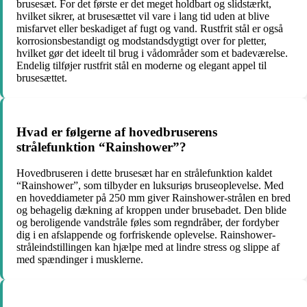
brusesæt. For det første er det meget holdbart og slidstærkt,
hvilket sikrer, at brusesættet vil vare i lang tid uden at blive
misfarvet eller beskadiget af fugt og vand. Rustfrit stål er også
korrosionsbestandigt og modstandsdygtigt over for pletter,
hvilket gør det ideelt til brug i vådområder som et badeværelse.
Endelig tilføjer rustfrit stål en moderne og elegant appel til
brusesættet.
Hvad er følgerne af hovedbruserens
strålefunktion “Rainshower”?
Hovedbruseren i dette brusesæt har en strålefunktion kaldet
“Rainshower”, som tilbyder en luksuriøs bruseoplevelse. Med
en hoveddiameter på 250 mm giver Rainshower-strålen en bred
og behagelig dækning af kroppen under brusebadet. Den blide
og beroligende vandstråle føles som regndråber, der fordyber
dig i en afslappende og forfriskende oplevelse. Rainshower-
stråleindstillingen kan hjælpe med at lindre stress og slippe af
med spændinger i musklerne.