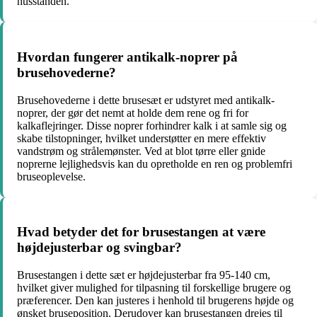
husstanden.
Hvordan fungerer antikalk-noprer på
brusehovederne?
Brusehovederne i dette brusesæt er udstyret med antikalk-
noprer, der gør det nemt at holde dem rene og fri for
kalkaflejringer. Disse noprer forhindrer kalk i at samle sig og
skabe tilstopninger, hvilket understøtter en mere effektiv
vandstrøm og strålemønster. Ved at blot tørre eller gnide
noprerne lejlighedsvis kan du opretholde en ren og problemfri
bruseoplevelse.
Hvad betyder det for brusestangen at være
højdejusterbar og svingbar?
Brusestangen i dette sæt er højdejusterbar fra 95-140 cm,
hvilket giver mulighed for tilpasning til forskellige brugere og
præferencer. Den kan justeres i henhold til brugerens højde og
ønsket bruseposition. Derudover kan brusestangen drejes til