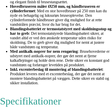
og elegant finish til brusestangsættet.
Hovedbruseren måler Ø250 mm, og håndbruseren er
cylinderformet
: Med en stor hovedbruser på 250 mm kan du
nyde en behagelig og luksuriøs bruseoplevelse. Den
cylinderformede håndbruser giver dig mulighed for at rette
vandstrålen præcist, hvor du har brug for det.
Blandingsbatteriet er termostatstyret med skoldningsstop og
har to greb
: Det termostatstyrede blandingsbatteri sikrer, at
vandet altid er ved den ønskede temperatur uden risiko for
skoldning. De to greb giver dig mulighed for nemt at justere
både vandstrøm og temperatur.
Med antikalk-noprer for nem rengøring
: Brusehovederne er
udstyret med antikalk-noprer, der gør det nemt at fjerne
kalkaflejringer og holde dem rene. Dette sikrer en konstant god
vandstrøm og forlænger levetiden på produktet.
Inkl. excenterbeslag til montering af blandingsbatteriet
:
Produktet leveres med et excenterbeslag, der gør det nemt at
montere blandingsbatteriet på væggen. Dette sikrer en stabil og
sikker installation.
Specifikationer