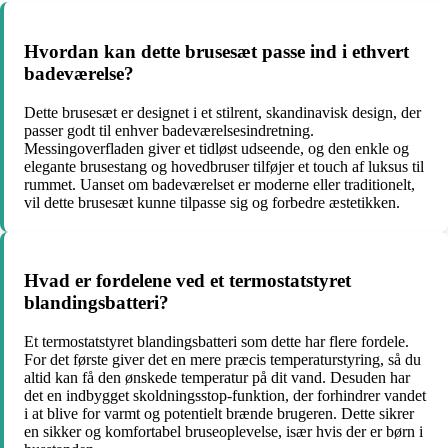
Hvordan kan dette brusesæt passe ind i ethvert
badeværelse?
Dette brusesæt er designet i et stilrent, skandinavisk design, der
passer godt til enhver badeværelsesindretning.
Messingoverfladen giver et tidløst udseende, og den enkle og
elegante brusestang og hovedbruser tilføjer et touch af luksus til
rummet. Uanset om badeværelset er moderne eller traditionelt,
vil dette brusesæt kunne tilpasse sig og forbedre æstetikken.
Hvad er fordelene ved et termostatstyret
blandingsbatteri?
Et termostatstyret blandingsbatteri som dette har flere fordele.
For det første giver det en mere præcis temperaturstyring, så du
altid kan få den ønskede temperatur på dit vand. Desuden har
det en indbygget skoldningsstop-funktion, der forhindrer vandet
i at blive for varmt og potentielt brænde brugeren. Dette sikrer
en sikker og komfortabel bruseoplevelse, især hvis der er børn i