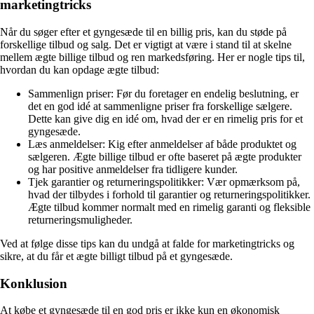
marketingtricks
Når du søger efter et gyngesæde til en billig pris, kan du støde på
forskellige tilbud og salg. Det er vigtigt at være i stand til at skelne
mellem ægte billige tilbud og ren markedsføring. Her er nogle tips til,
hvordan du kan opdage ægte tilbud:
Sammenlign priser: Før du foretager en endelig beslutning, er
det en god idé at sammenligne priser fra forskellige sælgere.
Dette kan give dig en idé om, hvad der er en rimelig pris for et
gyngesæde.
Læs anmeldelser: Kig efter anmeldelser af både produktet og
sælgeren. Ægte billige tilbud er ofte baseret på ægte produkter
og har positive anmeldelser fra tidligere kunder.
Tjek garantier og returneringspolitikker: Vær opmærksom på,
hvad der tilbydes i forhold til garantier og returneringspolitikker.
Ægte tilbud kommer normalt med en rimelig garanti og fleksible
returneringsmuligheder.
Ved at følge disse tips kan du undgå at falde for marketingtricks og
sikre, at du får et ægte billigt tilbud på et gyngesæde.
Konklusion
At købe et gyngesæde til en god pris er ikke kun en økonomisk