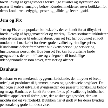
bredt udvalg af gyngesæder i forskellige stilarter og størrelser, der
passer til enhver smag og behov. Kundeanmeldelser roser butikken for
deres konkurrencedygtige priser og pålidelige leveringstid.
Jem og Fix
Jem og Fix er en populær butikskæde, der er kendt for at tilbyde et
bredt udvalg af byggematerialer og værktøj. Deres sortiment inkluderer
også gyngesæder til udendørsbrug. Jem og Fix har opbygget et godt
omdømme i markedet for deres gode kvalitet og rimelige priser.
Kundeanmeldelser fremhæver butikkens personlige service og
hjælpsomme personale. Hos Jem og Fix kan forbrugerne finde
gyngesæder, der er holdbare og velegnede til forskellige
udendørsområder som haver, terrasser og altaner.
Bauhaus
Bauhaus er en anerkendt byggemarkedskæde, der tilbyder et bredt
udvalg af produkter til hjemmet, haven og gør-det-selv projekter. De
har også et godt udvalg af gyngesæder, der passer til forskellige behov
og smag. Bauhaus er kendt for deres fokus på kvalitet og holdbarhed,
hvilket appellerer til forbrugere, der ønsker gyngesæder, der kan
modstå slid og vejrforhold. Butikken har et godt ry for deres kyndige
personale og gode kundeservice.