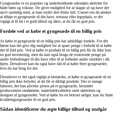
Gyngesæder er en populær og underholdende udendørs aktivitet for
både børn og voksne. De giver mulighed for at slappe af og have det
sjovt samtidig med, at man nyder den friske luft. Uanset om du ønsker
at tilføje et gyngesæde til din have, terrasse eller legeplads, er det
vigtigt at få fat i et godt tilbud og sikre, at du får en god pris.
Fordele ved at købe et gyngesæde til en billig pris
At købe et gyngesæde til en billig pris har adskillige fordele. For det
første kan det give dig mulighed for at spare penge i forhold til at købe
det til fuld pris. Ved at købe et produkt til en billig pris får du ikke kun
en god investering, men du kan også bruge de resterende penge på
andre forbedringer til din have eller til at forbedre andre områder i dit
hjem. Derudover kan du også have råd til at købe flere gyngesæder,
hvis du har brug for det.
Derudover er det også vigtigt at bemærke, at købe et gyngesæde til en
billig pris ikke betyder, at du får et dårligt produkt. Der er mange
faktorer, der kan påvirke prisen på et gyngesæde, herunder
producentens omdømme, materialekvaliteten samt størrelsen og
designet af gyngesædet. Ved at købe fra en betroet sælger, kan du finde
kvalitetsgyngesæder til en god pris.
Sådan identificerer du ægte billige tilbud og undgår