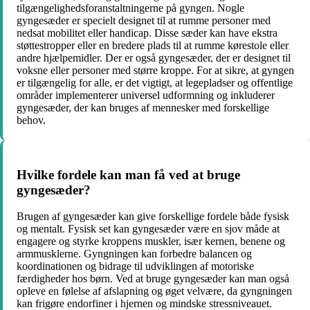
tilgængelighedsforanstaltningerne på gyngen. Nogle
gyngesæder er specielt designet til at rumme personer med
nedsat mobilitet eller handicap. Disse sæder kan have ekstra
støttestropper eller en bredere plads til at rumme kørestole eller
andre hjælpemidler. Der er også gyngesæder, der er designet til
voksne eller personer med større kroppe. For at sikre, at gyngen
er tilgængelig for alle, er det vigtigt, at legepladser og offentlige
områder implementerer universel udformning og inkluderer
gyngesæder, der kan bruges af mennesker med forskellige
behov.
Hvilke fordele kan man få ved at bruge
gyngesæder?
Brugen af gyngesæder kan give forskellige fordele både fysisk
og mentalt. Fysisk set kan gyngesæder være en sjov måde at
engagere og styrke kroppens muskler, især kernen, benene og
armmusklerne. Gyngningen kan forbedre balancen og
koordinationen og bidrage til udviklingen af motoriske
færdigheder hos børn. Ved at bruge gyngesæder kan man også
opleve en følelse af afslapning og øget velvære, da gyngningen
kan frigøre endorfiner i hjernen og mindske stressniveauet.