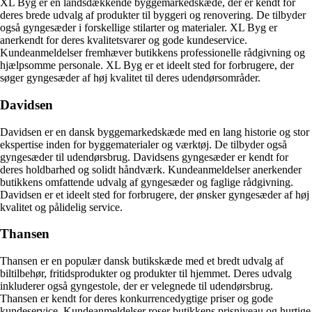
XL Byg er en landsdækkende byggemarkedskæde, der er kendt for
deres brede udvalg af produkter til byggeri og renovering. De tilbyder
også gyngesæder i forskellige stilarter og materialer. XL Byg er
anerkendt for deres kvalitetsvarer og gode kundeservice.
Kundeanmeldelser fremhæver butikkens professionelle rådgivning og
hjælpsomme personale. XL Byg er et ideelt sted for forbrugere, der
søger gyngesæder af høj kvalitet til deres udendørsområder.
Davidsen
Davidsen er en dansk byggemarkedskæde med en lang historie og stor
ekspertise inden for byggematerialer og værktøj. De tilbyder også
gyngesæder til udendørsbrug. Davidsens gyngesæder er kendt for
deres holdbarhed og solidt håndværk. Kundeanmeldelser anerkender
butikkens omfattende udvalg af gyngesæder og faglige rådgivning.
Davidsen er et ideelt sted for forbrugere, der ønsker gyngesæder af høj
kvalitet og pålidelig service.
Thansen
Thansen er en populær dansk butikskæde med et bredt udvalg af
biltilbehør, fritidsprodukter og produkter til hjemmet. Deres udvalg
inkluderer også gyngestole, der er velegnede til udendørsbrug.
Thansen er kendt for deres konkurrencedygtige priser og gode
kundeservice. Kundeanmeldelser roser butikkens prisniveau og hurtige