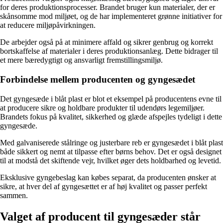
for deres produktionsprocesser. Brandet bruger kun materialer, der er
skånsomme mod miljøet, og de har implementeret grønne initiativer for
at reducere miljøpåvirkningen.
De arbejder også på at minimere affald og sikrer genbrug og korrekt
bortskaffelse af materialer i deres produktionsanlæg. Dette bidrager til
et mere bæredygtigt og ansvarligt fremstillingsmiljø.
Forbindelse mellem producenten og gyngesædet
Det gyngesæde i blåt plast er blot et eksempel på producentens evne til
at producere sikre og holdbare produkter til udendørs legemiljøer.
Brandets fokus på kvalitet, sikkerhed og glæde afspejles tydeligt i dette
gyngesæde.
Med galvaniserede stålringe og justerbare reb er gyngesædet i blåt plast
både sikkert og nemt at tilpasse efter børns behov. Det er også designet
til at modstå det skiftende vejr, hvilket øger dets holdbarhed og levetid.
Eksklusive gyngebeslag kan købes separat, da producenten ønsker at
sikre, at hver del af gyngesættet er af høj kvalitet og passer perfekt
sammen.
Valget af producent til gyngesæder står