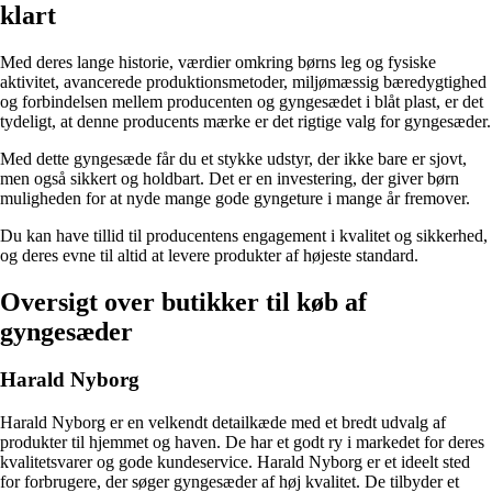
klart
Med deres lange historie, værdier omkring børns leg og fysiske
aktivitet, avancerede produktionsmetoder, miljømæssig bæredygtighed
og forbindelsen mellem producenten og gyngesædet i blåt plast, er det
tydeligt, at denne producents mærke er det rigtige valg for gyngesæder.
Med dette gyngesæde får du et stykke udstyr, der ikke bare er sjovt,
men også sikkert og holdbart. Det er en investering, der giver børn
muligheden for at nyde mange gode gyngeture i mange år fremover.
Du kan have tillid til producentens engagement i kvalitet og sikkerhed,
og deres evne til altid at levere produkter af højeste standard.
Oversigt over butikker til køb af
gyngesæder
Harald Nyborg
Harald Nyborg er en velkendt detailkæde med et bredt udvalg af
produkter til hjemmet og haven. De har et godt ry i markedet for deres
kvalitetsvarer og gode kundeservice. Harald Nyborg er et ideelt sted
for forbrugere, der søger gyngesæder af høj kvalitet. De tilbyder et