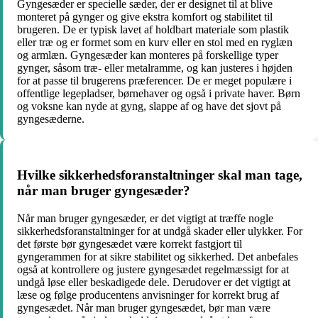
Gyngesæder er specielle sæder, der er designet til at blive
monteret på gynger og give ekstra komfort og stabilitet til
brugeren. De er typisk lavet af holdbart materiale som plastik
eller træ og er formet som en kurv eller en stol med en ryglæn
og armlæn. Gyngesæder kan monteres på forskellige typer
gynger, såsom træ- eller metalramme, og kan justeres i højden
for at passe til brugerens præferencer. De er meget populære i
offentlige legepladser, børnehaver og også i private haver. Børn
og voksne kan nyde at gyng, slappe af og have det sjovt på
gyngesæderne.
Hvilke sikkerhedsforanstaltninger skal man tage,
når man bruger gyngesæder?
Når man bruger gyngesæder, er det vigtigt at træffe nogle
sikkerhedsforanstaltninger for at undgå skader eller ulykker. For
det første bør gyngesædet være korrekt fastgjort til
gyngerammen for at sikre stabilitet og sikkerhed. Det anbefales
også at kontrollere og justere gyngesædet regelmæssigt for at
undgå løse eller beskadigede dele. Derudover er det vigtigt at
læse og følge producentens anvisninger for korrekt brug af
gyngesædet. Når man bruger gyngesædet, bør man være