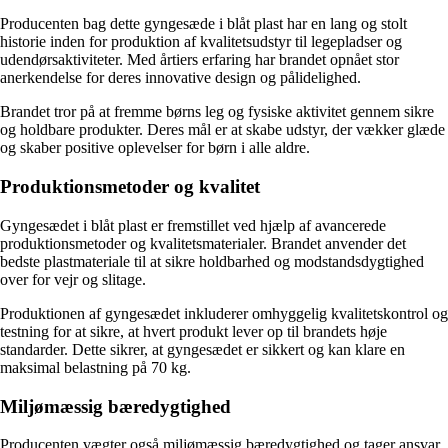
Producenten bag dette gyngesæde i blåt plast har en lang og stolt
historie inden for produktion af kvalitetsudstyr til legepladser og
udendørsaktiviteter. Med årtiers erfaring har brandet opnået stor
anerkendelse for deres innovative design og pålidelighed.
Brandet tror på at fremme børns leg og fysiske aktivitet gennem sikre
og holdbare produkter. Deres mål er at skabe udstyr, der vækker glæde
og skaber positive oplevelser for børn i alle aldre.
Produktionsmetoder og kvalitet
Gyngesædet i blåt plast er fremstillet ved hjælp af avancerede
produktionsmetoder og kvalitetsmaterialer. Brandet anvender det
bedste plastmateriale til at sikre holdbarhed og modstandsdygtighed
over for vejr og slitage.
Produktionen af gyngesædet inkluderer omhyggelig kvalitetskontrol og
testning for at sikre, at hvert produkt lever op til brandets høje
standarder. Dette sikrer, at gyngesædet er sikkert og kan klare en
maksimal belastning på 70 kg.
Miljømæssig bæredygtighed
Producenten vægter også miljømæssig bæredygtighed og tager ansvar