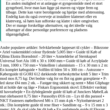
En anden mulighed er at anlægge et gyngeområde med et stort
gyngebord, hvor man kan ligge på maven og vippe frem og
tilbage. Dette kan være beroligende og hjælpe med afstressning.
Endelig kan du også overveje at installere klatrenet eller en
klatrevæg, så børn kan udforske og klatre i sikre omgivelser.
Der er mange forskellige alternativer, og det ideelle valg
afhænger af dine personlige præferencer og pladsens
tilgængelighed.
Andre populære artikler:
Selvklæbende lappesæt til cykler – Bikezone
•
Ariel vaskemiddel colour flydende 5,005 liter
•
Guide til Køb af
Qlima Ekstra Brændstof – 20 liter
•
Anmeldelse af Sternkapsel
Universal Sort Alu 108 x 30 x 1000 mm
•
Guide til køb af Acrylplade
3 mm, 1000 x 750 mm
•
Vinkelliste i aluminium – 15 x 30 mm x 2 m:
En komplet købsguide
•
Solfilm til bilen 50 x 300 cm – Autozone
•
Køberguide til GORI 612 dækkende træbeskyttelse kridt 5 liter
•
Trim
mod mos 8,75 kg: Det bedste valg for en flot og grøn græsplæne
•
P-
led skrue Ø4 mm 2 stk. – Fastgør ting sikkert og nemt
•
Mini Gliphage
til at holde dør og låge
•
Fiskars Ergonomisk skovl: Effektivt værktøj
til havearbejde
•
En dybdegående guide til køb af Junckers MøbelLak
mat oliebaseret 0,75 liter
•
Parasollys Ø16 cm – Lys til din parasol
•
NKT Fasteners møbelhoved M6 x 15 mm 4-pk
•
Nylonbørstesæt 2
stk.: Din komplette guide til rene fliser
•
Sandliste eg – 9 x 15 mm x 3
meter: Alt, du skal vide før dit køb
•
En omfattende guide til Flexrør