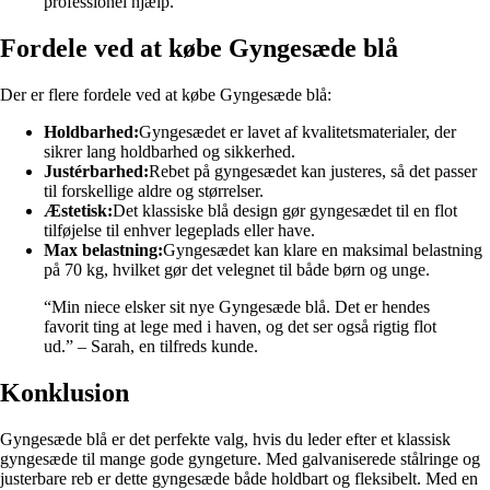
professionel hjælp.
Fordele ved at købe Gyngesæde blå
Der er flere fordele ved at købe Gyngesæde blå:
Holdbarhed:
Gyngesædet er lavet af kvalitetsmaterialer, der
sikrer lang holdbarhed og sikkerhed.
Justérbarhed:
Rebet på gyngesædet kan justeres, så det passer
til forskellige aldre og størrelser.
Æstetisk:
Det klassiske blå design gør gyngesædet til en flot
tilføjelse til enhver legeplads eller have.
Max belastning:
Gyngesædet kan klare en maksimal belastning
på 70 kg, hvilket gør det velegnet til både børn og unge.
“Min niece elsker sit nye Gyngesæde blå. Det er hendes
favorit ting at lege med i haven, og det ser også rigtig flot
ud.” – Sarah, en tilfreds kunde.
Konklusion
Gyngesæde blå er det perfekte valg, hvis du leder efter et klassisk
gyngesæde til mange gode gyngeture. Med galvaniserede stålringe og
justerbare reb er dette gyngesæde både holdbart og fleksibelt. Med en