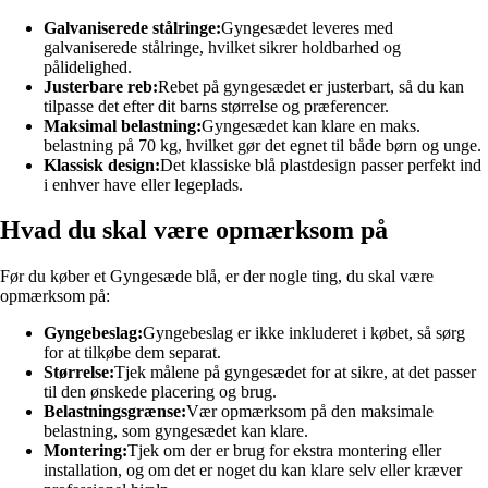
Galvaniserede stålringe:
Gyngesædet leveres med
galvaniserede stålringe, hvilket sikrer holdbarhed og
pålidelighed.
Justerbare reb:
Rebet på gyngesædet er justerbart, så du kan
tilpasse det efter dit barns størrelse og præferencer.
Maksimal belastning:
Gyngesædet kan klare en maks.
belastning på 70 kg, hvilket gør det egnet til både børn og unge.
Klassisk design:
Det klassiske blå plastdesign passer perfekt ind
i enhver have eller legeplads.
Hvad du skal være opmærksom på
Før du køber et Gyngesæde blå, er der nogle ting, du skal være
opmærksom på:
Gyngebeslag:
Gyngebeslag er ikke inkluderet i købet, så sørg
for at tilkøbe dem separat.
Størrelse:
Tjek målene på gyngesædet for at sikre, at det passer
til den ønskede placering og brug.
Belastningsgrænse:
Vær opmærksom på den maksimale
belastning, som gyngesædet kan klare.
Montering:
Tjek om der er brug for ekstra montering eller
installation, og om det er noget du kan klare selv eller kræver