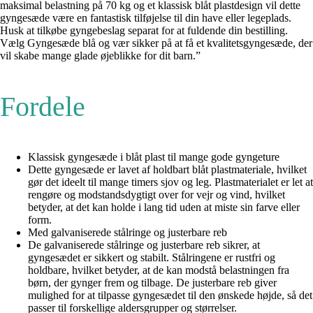
maksimal belastning på 70 kg og et klassisk blåt plastdesign vil dette
gyngesæde være en fantastisk tilføjelse til din have eller legeplads.
Husk at tilkøbe gyngebeslag separat for at fuldende din bestilling.
Vælg Gyngesæde blå og vær sikker på at få et kvalitetsgyngesæde, der
vil skabe mange glade øjeblikke for dit barn.”
Fordele
Klassisk gyngesæde i blåt plast til mange gode gyngeture
Dette gyngesæde er lavet af holdbart blåt plastmateriale, hvilket
gør det ideelt til mange timers sjov og leg. Plastmaterialet er let at
rengøre og modstandsdygtigt over for vejr og vind, hvilket
betyder, at det kan holde i lang tid uden at miste sin farve eller
form.
Med galvaniserede stålringe og justerbare reb
De galvaniserede stålringe og justerbare reb sikrer, at
gyngesædet er sikkert og stabilt. Stålringene er rustfri og
holdbare, hvilket betyder, at de kan modstå belastningen fra
børn, der gynger frem og tilbage. De justerbare reb giver
mulighed for at tilpasse gyngesædet til den ønskede højde, så det
passer til forskellige aldersgrupper og størrelser.