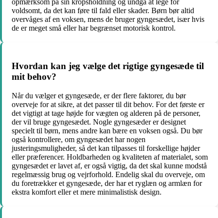
opmærksom på sin kropsholdning og undgå at lege for
voldsomt, da det kan føre til fald eller skader. Børn bør altid
overvåges af en voksen, mens de bruger gyngesædet, især hvis
de er meget små eller har begrænset motorisk kontrol.
Hvordan kan jeg vælge det rigtige gyngesæde til
mit behov?
Når du vælger et gyngesæde, er der flere faktorer, du bør
overveje for at sikre, at det passer til dit behov. For det første er
det vigtigt at tage højde for vægten og alderen på de personer,
der vil bruge gyngesædet. Nogle gyngesæder er designet
specielt til børn, mens andre kan bære en voksen også. Du bør
også kontrollere, om gyngesædet har nogen
justeringsmuligheder, så det kan tilpasses til forskellige højder
eller præferencer. Holdbarheden og kvaliteten af materialet, som
gyngesædet er lavet af, er også vigtig, da det skal kunne modstå
regelmæssig brug og vejrforhold. Endelig skal du overveje, om
du foretrækker et gyngesæde, der har et ryglæn og armlæn for
ekstra komfort eller et mere minimalistisk design.