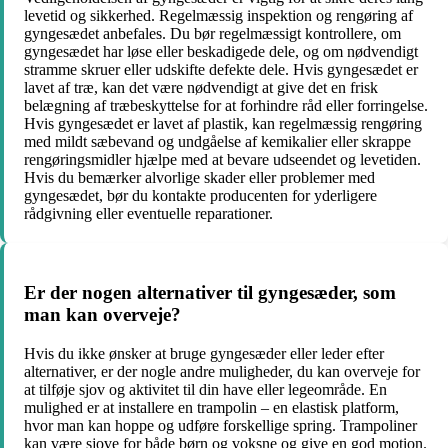
levetid og sikkerhed. Regelmæssig inspektion og rengøring af
gyngesædet anbefales. Du bør regelmæssigt kontrollere, om
gyngesædet har løse eller beskadigede dele, og om nødvendigt
stramme skruer eller udskifte defekte dele. Hvis gyngesædet er
lavet af træ, kan det være nødvendigt at give det en frisk
belægning af træbeskyttelse for at forhindre råd eller forringelse.
Hvis gyngesædet er lavet af plastik, kan regelmæssig rengøring
med mildt sæbevand og undgåelse af kemikalier eller skrappe
rengøringsmidler hjælpe med at bevare udseendet og levetiden.
Hvis du bemærker alvorlige skader eller problemer med
gyngesædet, bør du kontakte producenten for yderligere
rådgivning eller eventuelle reparationer.
Er der nogen alternativer til gyngesæder, som
man kan overveje?
Hvis du ikke ønsker at bruge gyngesæder eller leder efter
alternativer, er der nogle andre muligheder, du kan overveje for
at tilføje sjov og aktivitet til din have eller legeområde. En
mulighed er at installere en trampolin – en elastisk platform,
hvor man kan hoppe og udføre forskellige spring. Trampoliner
kan være sjove for både børn og voksne og give en god motion.