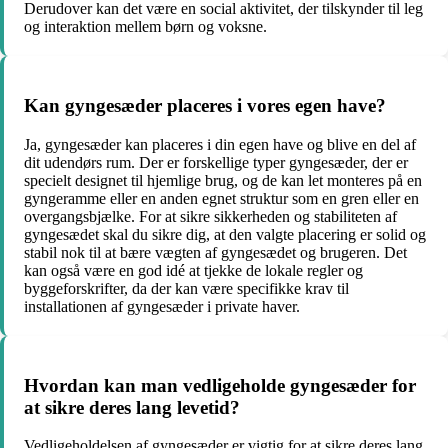
Derudover kan det være en social aktivitet, der tilskynder til leg
og interaktion mellem børn og voksne.
Kan gyngesæder placeres i vores egen have?
Ja, gyngesæder kan placeres i din egen have og blive en del af
dit udendørs rum. Der er forskellige typer gyngesæder, der er
specielt designet til hjemlige brug, og de kan let monteres på en
gyngeramme eller en anden egnet struktur som en gren eller en
overgangsbjælke. For at sikre sikkerheden og stabiliteten af
gyngesædet skal du sikre dig, at den valgte placering er solid og
stabil nok til at bære vægten af gyngesædet og brugeren. Det
kan også være en god idé at tjekke de lokale regler og
byggeforskrifter, da der kan være specifikke krav til
installationen af gyngesæder i private haver.
Hvordan kan man vedligeholde gyngesæder for
at sikre deres lang levetid?
Vedligeholdelsen af gyngesæder er vigtig for at sikre deres lang