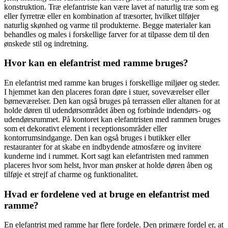
konstruktion. Træ elefantriste kan være lavet af naturlig træ som eg
eller fyrretræ eller en kombination af træsorter, hvilket tilføjer
naturlig skønhed og varme til produkterne. Begge materialer kan
behandles og males i forskellige farver for at tilpasse dem til den
ønskede stil og indretning.
Hvor kan en elefantrist med ramme bruges?
En elefantrist med ramme kan bruges i forskellige miljøer og steder.
I hjemmet kan den placeres foran døre i stuer, soveværelser eller
børneværelser. Den kan også bruges på terrassen eller altanen for at
holde døren til udendørsområdet åben og forbinde indendørs- og
udendørsrummet. På kontoret kan elefantristen med rammen bruges
som et dekorativt element i receptionsområder eller
kontorrumsindgange. Den kan også bruges i butikker eller
restauranter for at skabe en indbydende atmosfære og invitere
kunderne ind i rummet. Kort sagt kan elefantristen med rammen
placeres hvor som helst, hvor man ønsker at holde døren åben og
tilføje et strejf af charme og funktionalitet.
Hvad er fordelene ved at bruge en elefantrist med
ramme?
En elefantrist med ramme har flere fordele. Den primære fordel er, at