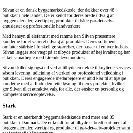
Silvan er en dansk byggemarkedskæde, der dækker over 48
butikker i hele landet. De er kendt for deres brede udvalg af
byggematerialer, værktøj og produkter til både gør-det-selv-
entusiaster og professionelle håndværkere.
Med hensyn til elefantrist med ramme kan Silvan præsentere
kunderne for et varieret udvalg af produkter. Deres sortiment
omfatter stålriste i forskellige størrelser, der passer til enhver indsats.
Silvan lægger stor vægt på at tilbyde produkter af høj kvalitet og har
et tæt samarbejde med førende leverandører.
Silvan skiller sig også ud ved at tilbyde en række tilknyttede services
såsom levering, udlejning af værktøj og professionel vejledning i
butikken. Deres engagerede medarbejdere er altid klar til at hjælpe
kunderne med at finde den rette løsning til deres projekter, hvilket
gør Silvan til et attraktivt valg for alle, der ønsker en personlig og
kompetent serviceoplevelse.
Stark
Stark er en anerkendt byggemarkedskæde med mere end 85
butikker i Danmark. De er kendt for at tilbyde et bredt sortiment af
byggematerialer, værktøj og produkter til gør-det-selv-projekter samt