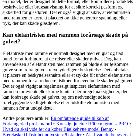
en model, der er designet til dette formål, eller kontrollere produktets
beskrivelse eller brugsanvisning for at sikre korrekt pasform og
sikkerhed for glasdøren. Det er også vigtigt at sikre, at elefantristen
med rammen er korrekt placeret og ikke genererer spænding eller
tryk, der kan skade glasdøren.
Kan elefantristen med rammen forårsage skade på
gulvet?
Elefantriste med ramme er normalt designet med en glat og flad
bund for at forhindre, at de ridser eller skader gulvet. Dog kan
anvendelsen af elefantristen med rammen på bløde eller følsomme
gulve som fx trægulve kræve yderligere beskyttelse. Det anbefales
at placere en beskyttelsesmåtte eller et stykke filt under elefantristen
med rammen for at reducere risikoen for eventuelle skader på gulvet.
Det er også vigtigt at regelmæssigt inspicere elefantristen med
rammen for eventuelle skarpe kanter eller uregelmæssigheder, der
kan forårsage skade på gulvet, og om nødvendigt udføre
forebyggende vedligeholdelse eller udskifte elefantristen med
rammen for at undgå dette.
Andre populære artikler:
En omfattende guide til køb af
Forlængerled prof. m/jord
•
Kunstigt juletræ H90 cm grøn – PRO
•
Hvad du skal vide før du køber Bjælkehytte model Benny
•
Bæretaske i blåstribet polyester/PU-læder
•
Alt, hvad du behøver at