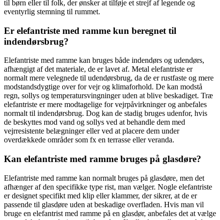
til børn eller til folk, der ønsker at tilføje et strejf af legende og
eventyrlig stemning til rummet.
Er elefantriste med ramme kun beregnet til
indendørsbrug?
Elefantriste med ramme kan bruges både indendørs og udendørs,
afhængigt af det materiale, de er lavet af. Metal elefantriste er
normalt mere velegnede til udendørsbrug, da de er rustfaste og mere
modstandsdygtige over for vejr og klimaforhold. De kan modstå
regn, sollys og temperatursvingninger uden at blive beskadiget. Træ
elefantriste er mere modtagelige for vejrpåvirkninger og anbefales
normalt til indendørsbrug. Dog kan de stadig bruges udenfor, hvis
de beskyttes mod vand og sollys ved at behandle dem med
vejrresistente belægninger eller ved at placere dem under
overdækkede områder som fx en terrasse eller veranda.
Kan elefantriste med ramme bruges på glasdøre?
Elefantriste med ramme kan normalt bruges på glasdøre, men det
afhænger af den specifikke type rist, man vælger. Nogle elefantriste
er designet specifikt med klip eller klammer, der sikrer, at de er
passende til glasdøre uden at beskadige overfladen. Hvis man vil
bruge en elefantrist med ramme på en glasdør, anbefales det at vælge