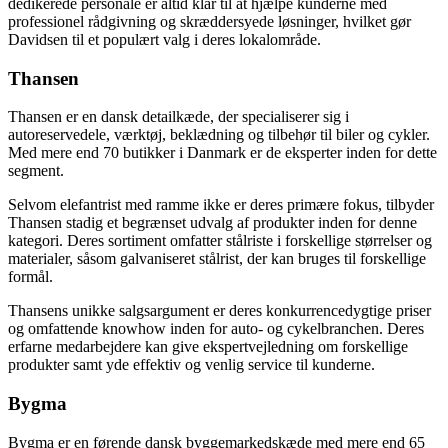
dedikerede personale er altid klar til at hjælpe kunderne med
professionel rådgivning og skræddersyede løsninger, hvilket gør
Davidsen til et populært valg i deres lokalområde.
Thansen
Thansen er en dansk detailkæde, der specialiserer sig i
autoreservedele, værktøj, beklædning og tilbehør til biler og cykler.
Med mere end 70 butikker i Danmark er de eksperter inden for dette
segment.
Selvom elefantrist med ramme ikke er deres primære fokus, tilbyder
Thansen stadig et begrænset udvalg af produkter inden for denne
kategori. Deres sortiment omfatter stålriste i forskellige størrelser og
materialer, såsom galvaniseret stålrist, der kan bruges til forskellige
formål.
Thansens unikke salgsargument er deres konkurrencedygtige priser
og omfattende knowhow inden for auto- og cykelbranchen. Deres
erfarne medarbejdere kan give ekspertvejledning om forskellige
produkter samt yde effektiv og venlig service til kunderne.
Bygma
Bygma er en førende dansk byggemarkedskæde med mere end 65