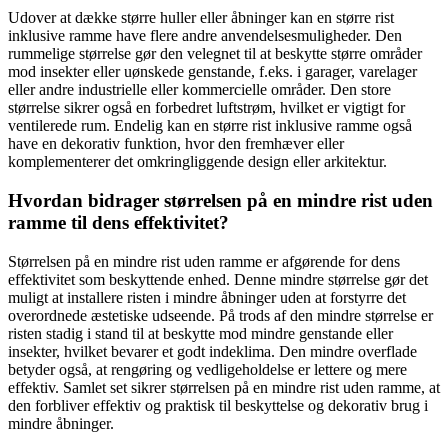
Udover at dække større huller eller åbninger kan en større rist
inklusive ramme have flere andre anvendelsesmuligheder. Den
rummelige størrelse gør den velegnet til at beskytte større områder
mod insekter eller uønskede genstande, f.eks. i garager, varelager
eller andre industrielle eller kommercielle områder. Den store
størrelse sikrer også en forbedret luftstrøm, hvilket er vigtigt for
ventilerede rum. Endelig kan en større rist inklusive ramme også
have en dekorativ funktion, hvor den fremhæver eller
komplementerer det omkringliggende design eller arkitektur.
Hvordan bidrager størrelsen på en mindre rist uden
ramme til dens effektivitet?
Størrelsen på en mindre rist uden ramme er afgørende for dens
effektivitet som beskyttende enhed. Denne mindre størrelse gør det
muligt at installere risten i mindre åbninger uden at forstyrre det
overordnede æstetiske udseende. På trods af den mindre størrelse er
risten stadig i stand til at beskytte mod mindre genstande eller
insekter, hvilket bevarer et godt indeklima. Den mindre overflade
betyder også, at rengøring og vedligeholdelse er lettere og mere
effektiv. Samlet set sikrer størrelsen på en mindre rist uden ramme, at
den forbliver effektiv og praktisk til beskyttelse og dekorativ brug i
mindre åbninger.