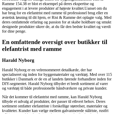
Ramme 154.38 er blot et eksempel på deres ekspertise og
engagement i at levere produkter af højeste kvalitet.Uanset om du
har brug for en elefantrist med ramme til professionel brug eller en
æstetisk løsning til dit hjem, er Rist & Ramme det oplagte valg. Med
deres omfattende erfaring og passion for at skabe holdbare og smukt
designede produkter sikrer de, at du får den bedste kvalitet og værdi
for dine penge.
En omfattende oversigt over butikker til
elefantrist med ramme
Harald Nyborg
Harald Nyborg er en velrenommeret detailkæde, der har
specialiseret sig inden for byggematerialer og værktøj. Med over 115
butikker i Danmark er de en af landets førende forhandlere inden for
DIY-segmentet. Harald Nyborg tilbyder et bredt sortiment af varer
og værktøj til både professionelle håndværkere og private kunder.
Når det kommer til elefantrist med ramme, kan Harald Nyborg
tilbyde et udvalg af produkter, der passer til ethvert behov. Deres
sortiment omfatter elefantriste i forskellige størrelser, materialer og
kvaliteter. Kunder kan vælge mellem galvaniserede stålriste, rustfri