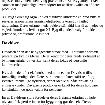
tilpasses individuelle behov og præferencer. XL Byg arbejder tæt
sammen med pålidelige leverandører for at sikre kvaliteten af deres
produkter.
XL Byg skiller sig også ud ved at tilbyde kunderne en bred vifte af
services såsom finansieringsmuligheder, levering og faglig
rådgivning. Deres erfarne medarbejdere står altid klar til at hjælpe og
vejlede kunderne, hvilket gør XL Byg til et ideelt valg for både
private og professionelle kunder.
Davidsen
Davidsen er en dansk byggecenterkæde med 10 butikker primært
placeret på Fyn og Øerne. De er kendt for deres brede sortiment af
byggematerialer og værktøj samt deres fokus på personlig
kundeservice.
Hvis du leder efter elefantrist med ramme, kan Davidsen tilbyde
forskellige muligheder. Deres sortiment omfatter stålriste af høj
kvalitet i forskellige størrelser, der er ideelle til både private og
erhvervskunder. Davidsens produkter er kendt for deres holdbare
konstruktion og gode valuta for pengene.
En af Davidsens store fordele er deres årelange erfaring og høje
niveau af ekspertise inden for byggeri og gør-det-selv. Deres