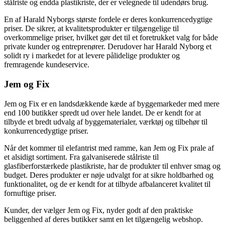
stålriste og endda plastikriste, der er velegnede til udendørs brug.
En af Harald Nyborgs største fordele er deres konkurrencedygtige
priser. De sikrer, at kvalitetsprodukter er tilgængelige til
overkommelige priser, hvilket gør det til et foretrukket valg for både
private kunder og entreprenører. Derudover har Harald Nyborg et
solidt ry i markedet for at levere pålidelige produkter og
fremragende kundeservice.
Jem og Fix
Jem og Fix er en landsdækkende kæde af byggemarkeder med mere
end 100 butikker spredt ud over hele landet. De er kendt for at
tilbyde et bredt udvalg af byggematerialer, værktøj og tilbehør til
konkurrencedygtige priser.
Når det kommer til elefantrist med ramme, kan Jem og Fix prale af
et alsidigt sortiment. Fra galvaniserede stålriste til
glasfiberforstærkede plastikriste, har de produkter til enhver smag og
budget. Deres produkter er nøje udvalgt for at sikre holdbarhed og
funktionalitet, og de er kendt for at tilbyde afbalanceret kvalitet til
fornuftige priser.
Kunder, der vælger Jem og Fix, nyder godt af den praktiske
beliggenhed af deres butikker samt en let tilgængelig webshop.