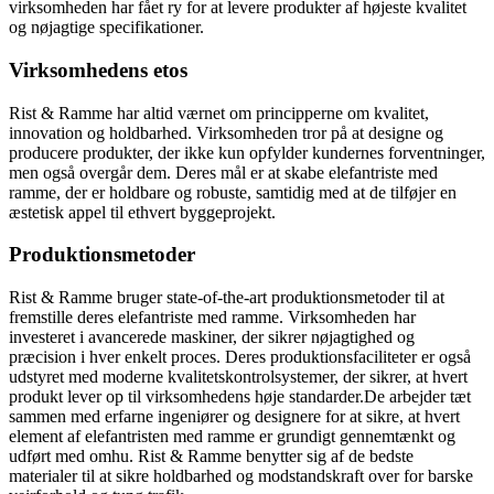
virksomheden har fået ry for at levere produkter af højeste kvalitet
og nøjagtige specifikationer.
Virksomhedens etos
Rist & Ramme har altid værnet om principperne om kvalitet,
innovation og holdbarhed. Virksomheden tror på at designe og
producere produkter, der ikke kun opfylder kundernes forventninger,
men også overgår dem. Deres mål er at skabe elefantriste med
ramme, der er holdbare og robuste, samtidig med at de tilføjer en
æstetisk appel til ethvert byggeprojekt.
Produktionsmetoder
Rist & Ramme bruger state-of-the-art produktionsmetoder til at
fremstille deres elefantriste med ramme. Virksomheden har
investeret i avancerede maskiner, der sikrer nøjagtighed og
præcision i hver enkelt proces. Deres produktionsfaciliteter er også
udstyret med moderne kvalitetskontrolsystemer, der sikrer, at hvert
produkt lever op til virksomhedens høje standarder.De arbejder tæt
sammen med erfarne ingeniører og designere for at sikre, at hvert
element af elefantristen med ramme er grundigt gennemtænkt og
udført med omhu. Rist & Ramme benytter sig af de bedste
materialer til at sikre holdbarhed og modstandskraft over for barske