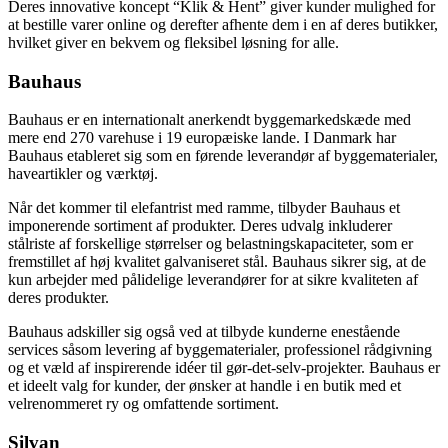
Deres innovative koncept “Klik & Hent” giver kunder mulighed for
at bestille varer online og derefter afhente dem i en af deres butikker,
hvilket giver en bekvem og fleksibel løsning for alle.
Bauhaus
Bauhaus er en internationalt anerkendt byggemarkedskæde med
mere end 270 varehuse i 19 europæiske lande. I Danmark har
Bauhaus etableret sig som en førende leverandør af byggematerialer,
haveartikler og værktøj.
Når det kommer til elefantrist med ramme, tilbyder Bauhaus et
imponerende sortiment af produkter. Deres udvalg inkluderer
stålriste af forskellige størrelser og belastningskapaciteter, som er
fremstillet af høj kvalitet galvaniseret stål. Bauhaus sikrer sig, at de
kun arbejder med pålidelige leverandører for at sikre kvaliteten af
deres produkter.
Bauhaus adskiller sig også ved at tilbyde kunderne enestående
services såsom levering af byggematerialer, professionel rådgivning
og et væld af inspirerende idéer til gør-det-selv-projekter. Bauhaus er
et ideelt valg for kunder, der ønsker at handle i en butik med et
velrenommeret ry og omfattende sortiment.
Silvan