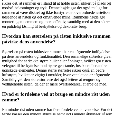
sikres det, at rammen er i stand til at holde risten sikkert på plads og
modstå belastninger og tryk. Denne højde gør det også muligt for
rammen at være diskret og ikke forstyrre det overordnede æstetiske
udseende af risten og det omgivende miljø. Rammens højde gør
monteringen nemmere og mere effektiv, samtidig med at den sikrer
en pålidelig løsning til beskyttelse og dekorativ brug.
Hvordan kan størrelsen på risten inklusive rammen
påvirke dens anvendelse?
Størrelsen på risten inklusive rammen har en afgørende indflydelse
på dens anvendelse og funktionalitet. Den rummelige størrelse giver
mulighed for at dække større huller eller åbninger, hvilket gør risten
velegnet til beskyttelse mod større genstande, insekter eller andre
uønskede elementer. Denne større størrelse sikrer også en bedre
luftstrøm, hvilket er vigtigt i områder, hvor ventilation er afgørende.
Samtidig gør den store størrelse det også lettere at rengøre og
vedligeholde risten, da der er mere overfladeareal at arbejde med.
Hvad er fordelene ved at bruge en mindre rist uden
ramme?
En mindre rist uden ramme har flere fordele ved anvendelse. For det
første passer den mindre størrelse nemt ind i mindre åbninger, såsom