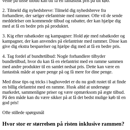
vente på disse tilbud kan du få en fantastisk pris på dit køb.
2. Tilmeld dig nyhedsbreve: Tilmeld dig nyhedsbreve fra
forhandlere, der sælger elefantriste med rammer. Ofte vil de sende
meddelelser om kommende tilbud og rabatter, der kan hjælpe dig
med at få en bedre pris på produktet.
3. Kig efter rabatkoder og kampagner: Hold øje med rabatkoder og
kampagner, der kan anvendes på elefantriste med rammer. Disse kan
give dig ekstra besparelser og hjælpe dig med at få en bedre pris.
4. Tag fordel af bundtetilbud: Nogle forhandlere tilbyder
bundletilbud, hvor du kan få en elefantrist med en ramme sammen
med andre produkter til en samlet nedsat pris. Dette kan være en
fantastisk måde at spare penge på og få mere for dine penge.
Med disse tips og tricks i baghovedet er du nu godt rustet til at finde
en billig elefantrist med en ramme. Husk altid at undersøge
markedet, sammenligne priser og være opmærksom på ægte tilbud.
På den måde kan du være sikker på at få det bedst mulige køb til en
god pris!
Ofte stillede spørgsmål
Hvor stor er størrelsen på risten inklusive rammen?