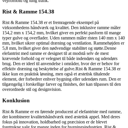
vejrforhold og tung trafik.
Rist & Ramme 154.38
Rist & Ramme 154.38 er et fremragende eksempel på
virksomhedens håndværk og kvalitet. Den inklusive ramme måler
154,2 mm x 154,2 mm, hvilket giver en perfekt pasform til mange
typer gulve og overflader. Uden rammen måler risten 140 mm x 140
mm, hvilket sikrer optimal dræning og ventilation. Rammehøjden er
5,8 mm, hvilket giver den nødvendige stabilitet og støtte.Denne
elefantrist med ramme er designet til at modstå selv de mest
krævende forhold og er velegnet til både indendørs og udendørs
brug. Den er ideel til anvendelse i områder, hvor der er behov for
effektiv dræning og beskyttelse af gulve.Rist & Ramme 154.38 er
ikke kun en praktisk løsning, men også et æstetisk tiltalende
element, der forbedrer enhver bygning eller udendørs rum. Den er
tilgængelig i forskellige farver og finishes, der kan tilpasses til den
overordnede stil og designvision.
Konklusion
Rist & Ramme er en førende producent af elefantriste med ramme,
der kombinerer kvalitetshåndværk med æstetisk appel. Med deres
fokus på innovation, holdbarhed og præcision er de blevet
foretrukne valg for mange inden for bygningsindustrien. Rist &