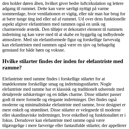
den holder døren åben, hvilket giver bedre luftcirkulation og lettere
adgang til rummet. Dette kan være særligt nyttigt på varme
sommerdage, hvor ventilationen er vigtig, eller når man har brug for
at bære tunge ting ind eller ud af rummet. Ud over dens funktionelle
aspekt afgiver elefantristen med rammen også en unik og
charmerende æstetik. Den tilføjer et dekorativt element til rummets
indretning og kan være med til at skabe en hyggelig og indbydende
atmosfære. Med sin elefantformede figur og forskellige farvevalg
kan elefantristen med rammen også være en sjov og behagelig
genstand for både børn og voksne.
Hvilke stilarter findes der inden for elefantriste med
ramme?
Elefantriste med ramme findes i forskellige stilarter for at
imødekomme forskellige smag og indretningsstilarter. Nogle
elefantriste med ramme har et klassisk og traditionelt udseende med
detaljerede udskæringer og en tidløs charme. Disse stilarter passer
godt til mere formelle og elegante indretninger. Der findes også
moderne og minimalistiske elefantriste med ramme, hvor designet er
mere enkelt og strømlinet. Disse stilarter er velegnede til moderne
eller skandinaviske indretninger, hvor enkelhed og funktionalitet er i
fokus. Derudover kan elefantriste med ramme også være
tilgængelige i mere farverige eller fantasifulde stilarter, der appellerer