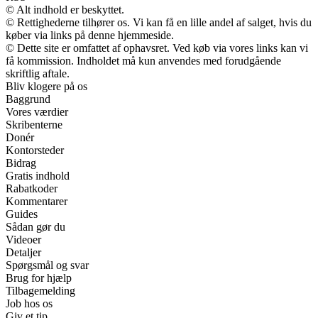
© Alt indhold er beskyttet.
© Rettighederne tilhører os. Vi kan få en lille andel af salget, hvis du
køber via links på denne hjemmeside.
© Dette site er omfattet af ophavsret. Ved køb via vores links kan vi
få kommission. Indholdet må kun anvendes med forudgående
skriftlig aftale.
Bliv klogere på os
Baggrund
Vores værdier
Skribenterne
Donér
Kontorsteder
Bidrag
Gratis indhold
Rabatkoder
Kommentarer
Guides
Sådan gør du
Videoer
Detaljer
Spørgsmål og svar
Brug for hjælp
Tilbagemelding
Job hos os
Giv et tip