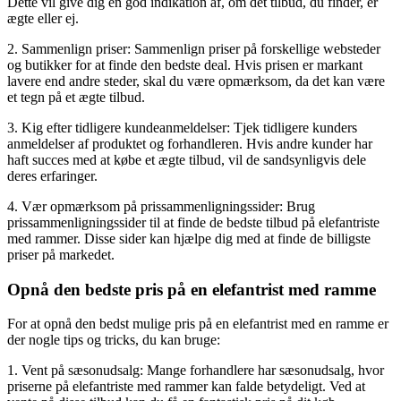
Dette vil give dig en god indikation af, om det tilbud, du finder, er
ægte eller ej.
2. Sammenlign priser: Sammenlign priser på forskellige websteder
og butikker for at finde den bedste deal. Hvis prisen er markant
lavere end andre steder, skal du være opmærksom, da det kan være
et tegn på et ægte tilbud.
3. Kig efter tidligere kundeanmeldelser: Tjek tidligere kunders
anmeldelser af produktet og forhandleren. Hvis andre kunder har
haft succes med at købe et ægte tilbud, vil de sandsynligvis dele
deres erfaringer.
4. Vær opmærksom på prissammenligningssider: Brug
prissammenligningssider til at finde de bedste tilbud på elefantriste
med rammer. Disse sider kan hjælpe dig med at finde de billigste
priser på markedet.
Opnå den bedste pris på en elefantrist med ramme
For at opnå den bedst mulige pris på en elefantrist med en ramme er
der nogle tips og tricks, du kan bruge:
1. Vent på sæsonudsalg: Mange forhandlere har sæsonudsalg, hvor
priserne på elefantriste med rammer kan falde betydeligt. Ved at