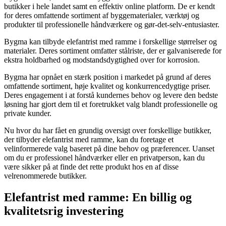
butikker i hele landet samt en effektiv online platform. De er kendt
for deres omfattende sortiment af byggematerialer, værktøj og
produkter til professionelle håndværkere og gør-det-selv-entusiaster.
Bygma kan tilbyde elefantrist med ramme i forskellige størrelser og
materialer. Deres sortiment omfatter stålriste, der er galvaniserede for
ekstra holdbarhed og modstandsdygtighed over for korrosion.
Bygma har opnået en stærk position i markedet på grund af deres
omfattende sortiment, høje kvalitet og konkurrencedygtige priser.
Deres engagement i at forstå kundernes behov og levere den bedste
løsning har gjort dem til et foretrukket valg blandt professionelle og
private kunder.
Nu hvor du har fået en grundig oversigt over forskellige butikker,
der tilbyder elefantrist med ramme, kan du foretage et
velinformerede valg baseret på dine behov og præferencer. Uanset
om du er professionel håndværker eller en privatperson, kan du
være sikker på at finde det rette produkt hos en af disse
velrenommerede butikker.
Elefantrist med ramme: En billig og
kvalitetsrig investering