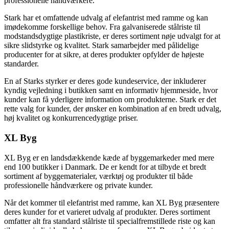
professionelle håndværkere.
Stark har et omfattende udvalg af elefantrist med ramme og kan
imødekomme forskellige behov. Fra galvaniserede stålriste til
modstandsdygtige plastikriste, er deres sortiment nøje udvalgt for at
sikre slidstyrke og kvalitet. Stark samarbejder med pålidelige
producenter for at sikre, at deres produkter opfylder de højeste
standarder.
En af Starks styrker er deres gode kundeservice, der inkluderer
kyndig vejledning i butikken samt en informativ hjemmeside, hvor
kunder kan få yderligere information om produkterne. Stark er det
rette valg for kunder, der ønsker en kombination af en bredt udvalg,
høj kvalitet og konkurrencedygtige priser.
XL Byg
XL Byg er en landsdækkende kæde af byggemarkeder med mere
end 100 butikker i Danmark. De er kendt for at tilbyde et bredt
sortiment af byggematerialer, værktøj og produkter til både
professionelle håndværkere og private kunder.
Når det kommer til elefantrist med ramme, kan XL Byg præsentere
deres kunder for et varieret udvalg af produkter. Deres sortiment
omfatter alt fra standard stålriste til specialfremstillede riste og kan