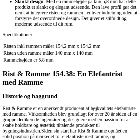
Slankt design
: Med en rammehøjde på kun 5,8 mm har dette
produkt et slankt og elegant udseende. Den lave profil gør det
nemt at integrere risten og rammen i enhver indretning uden at
forstyrre det overordnede design. Det giver et stilfuldt og
moderne udseende til dit rum.
Specifikationer
Risten inkl rammen måler 154,2 mm x 154,2 mm
Risten uden ramme måler 140 mm x 140 mm
Rammehøjden er 5,8 mm
Rist & Ramme 154.38: En Elefantrist
med Ramme
Historie og baggrund
Rist & Ramme er en anerkendt producent af højkvalitets elefantriste
med ramme. Virksomheden blev grundlagt for over 20 år siden af en
gruppe dedikerede ingeniører og designere med en passion for at
skabe holdbare og æstetisk tiltalende produkter til
bygningsindustrien.Siden sin start har Rist & Ramme opnået en
solid position på markedet for elefantriste med ramme, og