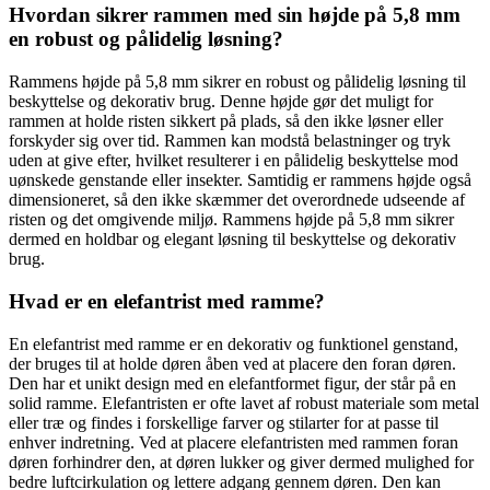
Hvordan sikrer rammen med sin højde på 5,8 mm
en robust og pålidelig løsning?
Rammens højde på 5,8 mm sikrer en robust og pålidelig løsning til
beskyttelse og dekorativ brug. Denne højde gør det muligt for
rammen at holde risten sikkert på plads, så den ikke løsner eller
forskyder sig over tid. Rammen kan modstå belastninger og tryk
uden at give efter, hvilket resulterer i en pålidelig beskyttelse mod
uønskede genstande eller insekter. Samtidig er rammens højde også
dimensioneret, så den ikke skæmmer det overordnede udseende af
risten og det omgivende miljø. Rammens højde på 5,8 mm sikrer
dermed en holdbar og elegant løsning til beskyttelse og dekorativ
brug.
Hvad er en elefantrist med ramme?
En elefantrist med ramme er en dekorativ og funktionel genstand,
der bruges til at holde døren åben ved at placere den foran døren.
Den har et unikt design med en elefantformet figur, der står på en
solid ramme. Elefantristen er ofte lavet af robust materiale som metal
eller træ og findes i forskellige farver og stilarter for at passe til
enhver indretning. Ved at placere elefantristen med rammen foran
døren forhindrer den, at døren lukker og giver dermed mulighed for
bedre luftcirkulation og lettere adgang gennem døren. Den kan