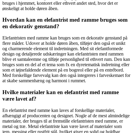
bruges i hjemmet, kontoret eller ethvert andet sted, hvor det er
ønskeligt at holde døren åben.
Hvordan kan en elefantrist med ramme bruges som
en dekorativ genstand?
Elefantristen med ramme kan bruges som en dekorativ genstand på
flere måder. Udover at holde døren åben, tilføjer den også et unikt
og charmerende element til indretningen. Med sit elefantformede
design og detaljerede udskæringer kan elefantristen med rammen
blive et samtaleemne og tilføje personlighed til ethvert rum. Den kan
bruges som en del af et tema som fx en dyretematisk indretning eller
som et iøjnefaldende element på en bogreol eller på en entrébord.
Med forskellige farvevalg kan den også integreres i farveskemaet for
at skabe sammenhæng og harmoni i rummet.
Hvilke materialer kan en elefantrist med ramme
være lavet af?
En elefantrist med ramme kan laves af forskellige materialer,
afhængigt af producenten og designet. Nogle af de mest almindelige
materialer, der bruges til at fremstille elefantristen med ramme, er
metal og træ. Metal elefantriste kan være lavet af materialer som
jern, messing eller rustfrit stål, hvilket giver en solid og holdbar