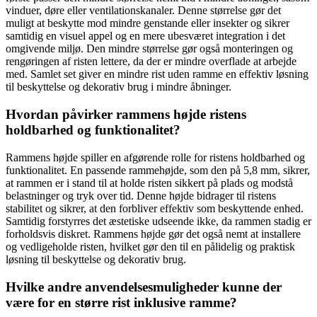
vinduer, døre eller ventilationskanaler. Denne størrelse gør det
muligt at beskytte mod mindre genstande eller insekter og sikrer
samtidig en visuel appel og en mere ubesværet integration i det
omgivende miljø. Den mindre størrelse gør også monteringen og
rengøringen af risten lettere, da der er mindre overflade at arbejde
med. Samlet set giver en mindre rist uden ramme en effektiv løsning
til beskyttelse og dekorativ brug i mindre åbninger.
Hvordan påvirker rammens højde ristens
holdbarhed og funktionalitet?
Rammens højde spiller en afgørende rolle for ristens holdbarhed og
funktionalitet. En passende rammehøjde, som den på 5,8 mm, sikrer,
at rammen er i stand til at holde risten sikkert på plads og modstå
belastninger og tryk over tid. Denne højde bidrager til ristens
stabilitet og sikrer, at den forbliver effektiv som beskyttende enhed.
Samtidig forstyrres det æstetiske udseende ikke, da rammen stadig er
forholdsvis diskret. Rammens højde gør det også nemt at installere
og vedligeholde risten, hvilket gør den til en pålidelig og praktisk
løsning til beskyttelse og dekorativ brug.
Hvilke andre anvendelsesmuligheder kunne der
være for en større rist inklusive ramme?