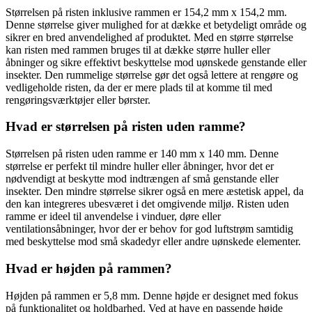
Størrelsen på risten inklusive rammen er 154,2 mm x 154,2 mm.
Denne størrelse giver mulighed for at dække et betydeligt område og
sikrer en bred anvendelighed af produktet. Med en større størrelse
kan risten med rammen bruges til at dække større huller eller
åbninger og sikre effektivt beskyttelse mod uønskede genstande eller
insekter. Den rummelige størrelse gør det også lettere at rengøre og
vedligeholde risten, da der er mere plads til at komme til med
rengøringsværktøjer eller børster.
Hvad er størrelsen på risten uden ramme?
Størrelsen på risten uden ramme er 140 mm x 140 mm. Denne
størrelse er perfekt til mindre huller eller åbninger, hvor det er
nødvendigt at beskytte mod indtrængen af ​​små genstande eller
insekter. Den mindre størrelse sikrer også en mere æstetisk appel, da
den kan integreres ubesværet i det omgivende miljø. Risten uden
ramme er ideel til anvendelse i vinduer, døre eller
ventilationsåbninger, hvor der er behov for god luftstrøm samtidig
med beskyttelse mod små skadedyr eller andre uønskede elementer.
Hvad er højden på rammen?
Højden på rammen er 5,8 mm. Denne højde er designet med fokus
på funktionalitet og holdbarhed. Ved at have en passende højde