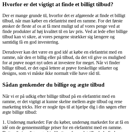
Hvorfor er det vigtigt at finde et billigt tilbud?
Der er mange grunde til, hvorfor det er afgørende at finde et billigt
tilbud, når man køber en elefantrist med en ramme. For det første
ønsker de fleste af os at få mest muligt ud af vores penge ved at
finde produkter af høj kvalitet til en lav pris. Ved at lede efter billige
tilbud kan vi sikre, at vores pengene strækker sig længere og
samtidig få en god investering.
Derudover kan det være en god idé at købe en elefantrist med en
ramme, når den er billig eller på tilbud, da det vil give os mulighed
for at prøve noget nyt uden at investere for meget. Når vi finder
billige tilbud, er det også lettere at prøve forskellige stilarter og
designs, som vi måske ikke normalt ville have råd til.
Sådan genkender du billige og ægte tilbud
Når vi er på udkig efter billige tilbud på en elefantrist med en
ramme, er det vigtigt at kunne skelne mellem ægte tilbud og rene
marketing tricks. Her er nogle tips til at hjælpe dig i din søgen efter
ægte billige tilbud:
1. Undersøg markedet: Før du køber, undersøg markedet for at få en
idé om de gennemsnitlige priser for en elefantrist med en ramme.