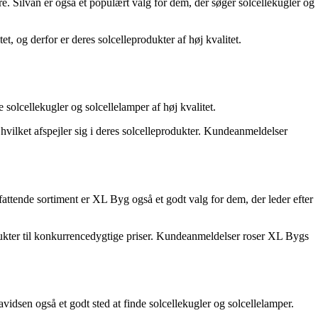
. Silvan er også et populært valg for dem, der søger solcellekugler og
et, og derfor er deres solcelleprodukter af høj kvalitet.
solcellekugler og solcellelamper af høj kvalitet.
 hvilket afspejler sig i deres solcelleprodukter. Kundeanmeldelser
tende sortiment er XL Byg også et godt valg for dem, der leder efter
rodukter til konkurrencedygtige priser. Kundeanmeldelser roser XL Bygs
dsen også et godt sted at finde solcellekugler og solcellelamper.