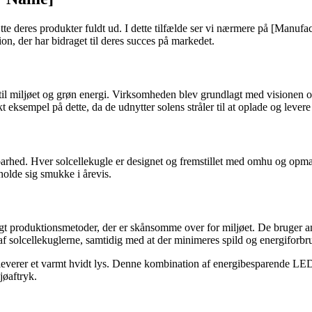
ætte deres produkter fuldt ud. I dette tilfælde ser vi nærmere på [Manuf
ion, der har bidraget til deres succes på markedet.
il miljøet og grøn energi. Virksomheden blev grundlagt med visionen o
t eksempel på dette, da de udnytter solens stråler til at oplade og lever
rhed. Hver solcellekugle er designet og fremstillet med omhu og opmærks
holde sig smukke i årevis.
produktionsmetoder, der er skånsomme over for miljøet. De bruger amorf
f solcellekuglerne, samtidig med at der minimeres spild og energiforbr
r leverer et varmt hvidt lys. Denne kombination af energibesparende L
jøaftryk.