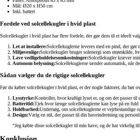
Panel: Amorphous 45 x 45 mm
Mål: Ø20 x H50 cm
Inkl. batteri
Fordele ved solcellekugler i hvid plast
Solcellekugler i hvid plast har flere fordele, der gør dem til et ideelt va
Let at installere:
Solcellekuglerne leveres med en pind, der gør d
Miljøvenlige:
Solcellekugler bruger solenergi som strømkilde, hv
Lave vedligeholdelsesomkostninger:
Solcellekugler kræver mini
Autonom belysning:
Solcellekuglerne tænder automatisk, når de
Sådan vælger du de rigtige solcellekugler
Før du køber solcellekugler i hvid plast, er der nogle faktorer, du bør o
Lysstyrke:
Kontroller, hvor kraftigt lyset er, og om det passer til
Batteritid:
Tjek hvor længe solcellekuglerne kan lyse på en fuld
Holdbarhed:
Undersøg, om solcellekuglerne er vejrbestandige og
Design:
Vælg en stil, der passer til din haveindretning og person
“Jeg købte disse solcellekugler til min have, og de har virkelig ti
Konklusion