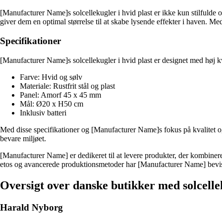
[Manufacturer Name]s solcellekugler i hvid plast er ikke kun stilfulde
giver dem en optimal størrelse til at skabe lysende effekter i haven. Me
Specifikationer
[Manufacturer Name]s solcellekugler i hvid plast er designet med høj kv
Farve: Hvid og sølv
Materiale: Rustfrit stål og plast
Panel: Amorf 45 x 45 mm
Mål: Ø20 x H50 cm
Inklusiv batteri
Med disse specifikationer og [Manufacturer Name]s fokus på kvalitet og b
bevare miljøet.
[Manufacturer Name] er dedikeret til at levere produkter, der kombinere
etos og avancerede produktionsmetoder har [Manufacturer Name] bevist 
Oversigt over danske butikker med solcelle
Harald Nyborg