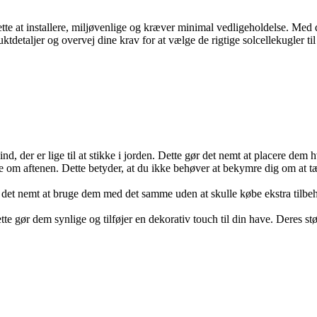
r lette at installere, miljøvenlige og kræver minimal vedligeholdelse. M
tdetaljer og overvej dine krav for at vælge de rigtige solcellekugler ti
nd, der er lige til at stikke i jorden. Dette gør det nemt at placere dem
se om aftenen. Dette betyder, at du ikke behøver at bekymre dig om at t
 det nemt at bruge dem med det samme uden at skulle købe ekstra tilbeh
e gør dem synlige og tilføjer en dekorativ touch til din have. Deres stør