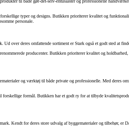
odukter til både gør-det-selv-entusiaster og professionelle håndværkere
forskellige typer og designs. Butikken prioriterer kvalitet og funktionalit
lpsomme personale.
 Ud over deres omfattende sortiment er Stark også et godt sted at finde 
velrenommerede producenter. Butikken prioriterer kvalitet og holdbarhed,
rialer og værktøj til både private og professionelle. Med deres omfat
il forskellige formål. Butikken har et godt ry for at tilbyde kvalitetsp
. Kendt for deres store udvalg af byggematerialer og tilbehør, er Davi