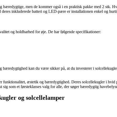
 og bæredygtige, men de kommer også i en praktisk pakke med 2 stk. Hve
d deres inkluderede batteri og LED-pære er installationen enkel og hurti
alitet og holdbarhed for øje. De har følgende specifikationer:
æredygtighed kan du være sikker på, at du investerer i solcellekugler, d
r funktionalitet, æstetik og bæredygtighed. Deres solcellekugler i hvid 
sig som et førsteklasses valg for alle, der søger bæredygtig havebelys
kugler og solcellelamper