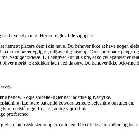
lg for havebelysning. Her er nogle af de vigtigste:
et nemt at placere dem i din have. Du behøver ikke at have nogen elektris
ilket er en bæredygtig og miljøvenlig løsning. Du sparer både penge og 
mal vedligeholdelse. Du behøver kun at sikre, at solcellepanelet er rent 
t bliver mørkt, og slukker igen ved daggry. Du behøver ikke bekymre d
verveje:
 dine behov. Nogle solcellekugler har indstillelig lysstyrke.
 opladning. Længere batteritid betyder længere belysning om aftenen.
 kan modstå regn, frost og andre vejrforhold.
lige præference.
lføjet en fantastisk stemning om aftenen. De er lette at installere og ha