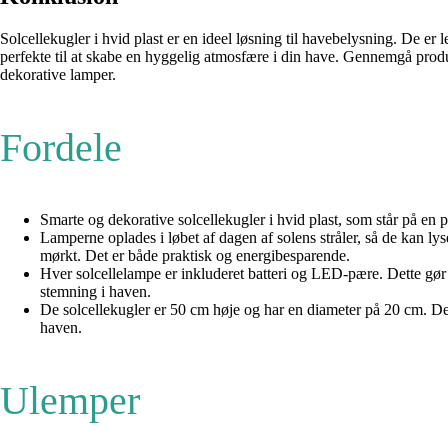
Solcellekugler i hvid plast er en ideel løsning til havebelysning. De e
perfekte til at skabe en hyggelig atmosfære i din have. Gennemgå produk
dekorative lamper.
Fordele
Smarte og dekorative solcellekugler i hvid plast, som står på en pi
Lamperne oplades i løbet af dagen af solens stråler, så de kan ly
mørkt. Det er både praktisk og energibesparende.
Hver solcellelampe er inkluderet batteri og LED-pære. Dette gør
stemning i haven.
De solcellekugler er 50 cm høje og har en diameter på 20 cm. Dett
haven.
Ulemper