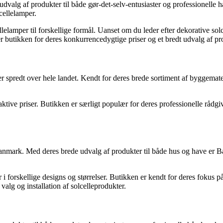
lg af produkter til både gør-det-selv-entusiaster og professionelle hå
cellelamper.
elamper til forskellige formål. Uanset om du leder efter dekorative solcel
 butikken for deres konkurrencedygtige priser og et bredt udvalg af pr
redt over hele landet. Kendt for deres brede sortiment af byggemateria
ttraktive priser. Butikken er særligt populær for deres professionelle r
mark. Med deres brede udvalg af produkter til både hus og have er Bau
 i forskellige designs og størrelser. Butikken er kendt for deres fokus 
alg og installation af solcelleprodukter.