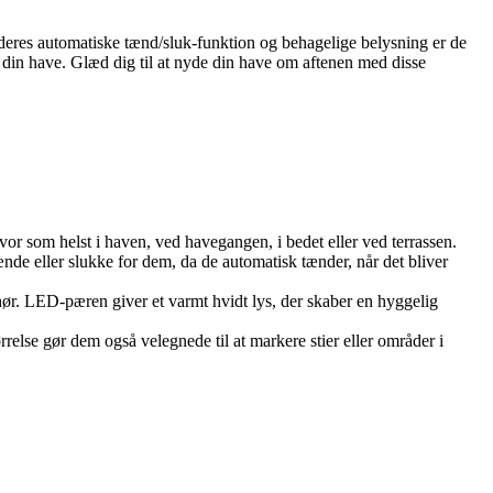
ed deres automatiske tænd/sluk-funktion og behagelige belysning er de
l din have. Glæd dig til at nyde din have om aftenen med disse
 hvor som helst i haven, ved havegangen, i bedet eller ved terrassen.
ænde eller slukke for dem, da de automatisk tænder, når det bliver
ør. LED-pæren giver et varmt hvidt lys, der skaber en hyggelig
relse gør dem også velegnede til at markere stier eller områder i