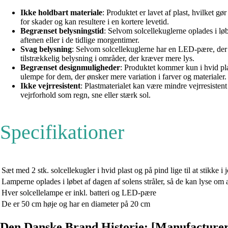
Ikke holdbart materiale
: Produktet er lavet af plast, hvilket 
for skader og kan resultere i en kortere levetid.
Begrænset belysningstid
: Selvom solcellekuglerne oplades i lø
aftenen eller i de tidlige morgentimer.
Svag belysning
: Selvom solcellekuglerne har en LED-pære, der 
tilstrækkelig belysning i områder, der kræver mere lys.
Begrænset designmuligheder
: Produktet kommer kun i hvid pla
ulempe for dem, der ønsker mere variation i farver og materialer.
Ikke vejrresistent
: Plastmaterialet kan være mindre vejrresistent
vejrforhold som regn, sne eller stærk sol.
Specifikationer
Sæt med 2 stk. solcellekugler i hvid plast og på pind lige til at stikke i 
Lamperne oplades i løbet af dagen af solens stråler, så de kan lyse om 
Hver solcellelampe er inkl. batteri og LED-pære
De er 50 cm høje og har en diameter på 20 cm
Den Danske Brand Historie: [Manufacture