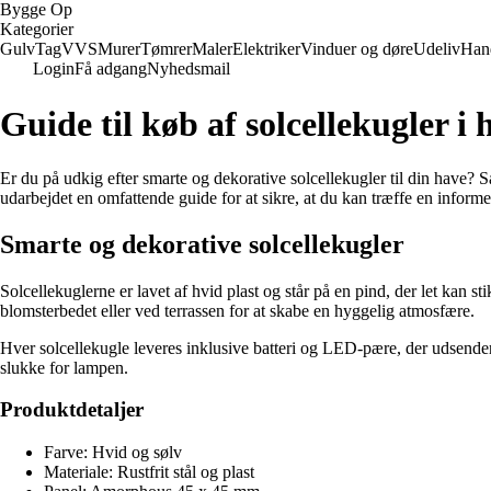
Bygge Op
Kategorier
Gulv
Tag
VVS
Murer
Tømrer
Maler
Elektriker
Vinduer og døre
Udeliv
Han
Login
Få adgang
Nyhedsmail
Guide til køb af solcellekugler i h
Er du på udkig efter smarte og dekorative solcellekugler til din have? Så
udarbejdet en omfattende guide for at sikre, at du kan træffe en informe
Smarte og dekorative solcellekugler
Solcellekuglerne er lavet af hvid plast og står på en pind, der let kan 
blomsterbedet eller ved terrassen for at skabe en hyggelig atmosfære.
Hver solcellekugle leveres inklusive batteri og LED-pære, der udsender
slukke for lampen.
Produktdetaljer
Farve: Hvid og sølv
Materiale: Rustfrit stål og plast