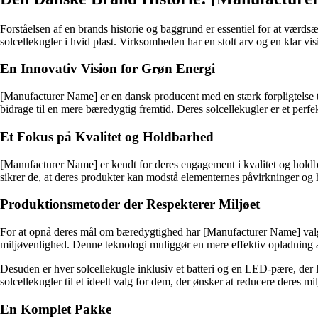
Forståelsen af en brands historie og baggrund er essentiel for at værds
solcellekugler i hvid plast. Virksomheden har en stolt arv og en klar vis
En Innovativ Vision for Grøn Energi
[Manufacturer Name] er en dansk producent med en stærk forpligtelse t
bidrage til en mere bæredygtig fremtid. Deres solcellekugler er et perfek
Et Fokus på Kvalitet og Holdbarhed
[Manufacturer Name] er kendt for deres engagement i kvalitet og holdba
sikrer de, at deres produkter kan modstå elementernes påvirkninger og 
Produktionsmetoder der Respekterer Miljøet
For at opnå deres mål om bæredygtighed har [Manufacturer Name] valgt 
miljøvenlighed. Denne teknologi muliggør en mere effektiv opladning a
Desuden er hver solcellekugle inklusiv et batteri og en LED-pære, de
solcellekugler til et ideelt valg for dem, der ønsker at reducere deres mil
En Komplet Pakke