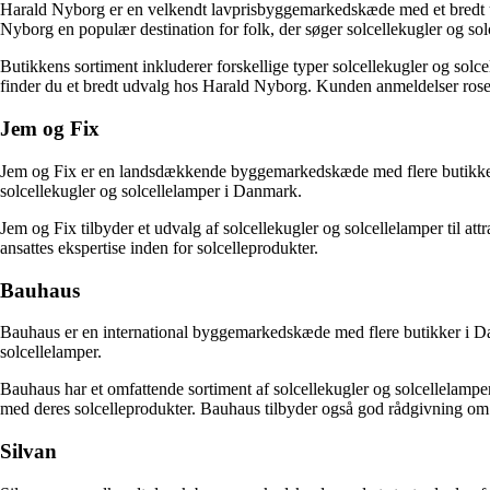
Harald Nyborg er en velkendt lavprisbyggemarkedskæde med et bredt udva
Nyborg en populær destination for folk, der søger solcellekugler og sol
Butikkens sortiment inkluderer forskellige typer solcellekugler og solcell
finder du et bredt udvalg hos Harald Nyborg. Kunden anmeldelser roser
Jem og Fix
Jem og Fix er en landsdækkende byggemarkedskæde med flere butikker sp
solcellekugler og solcellelamper i Danmark.
Jem og Fix tilbyder et udvalg af solcellekugler og solcellelamper til a
ansattes ekspertise inden for solcelleprodukter.
Bauhaus
Bauhaus er en international byggemarkedskæde med flere butikker i Dan
solcellelamper.
Bauhaus har et omfattende sortiment af solcellekugler og solcellelamper
med deres solcelleprodukter. Bauhaus tilbyder også god rådgivning om v
Silvan