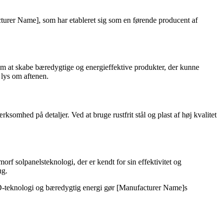
acturer Name], som har etableret sig som en førende producent af
m at skabe bæredygtige og energieffektive produkter, der kunne
e lys om aftenen.
omhed på detaljer. Ved at bruge rustfrit stål og plast af høj kvalitet
 solpanelsteknologi, der er kendt for sin effektivitet og
ug.
ED-teknologi og bæredygtig energi gør [Manufacturer Name]s