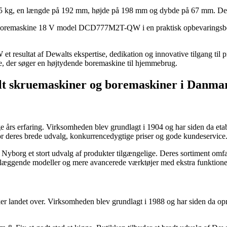
 kg, en længde på 192 mm, højde på 198 mm og dybde på 67 mm. Dette 
u boremaskine 18 V model DCD777M2T-QW i en praktisk opbevaringsbok
ultat af Dewalts ekspertise, dedikation og innovative tilgang til pro
alle, der søger en højtydende boremaskine til hjemmebrug.
alt skruemaskiner og boremaskiner i Danma
års erfaring. Virksomheden blev grundlagt i 1904 og har siden da etabl
 deres brede udvalg, konkurrencedygtige priser og gode kundeservice
yborg et stort udvalg af produkter tilgængelige. Deres sortiment omfa
dlæggende modeller og mere avancerede værktøjer med ekstra funktione
andet over. Virksomheden blev grundlagt i 1988 og har siden da opnå