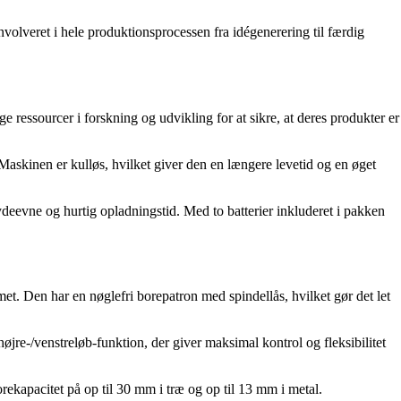
nvolveret i hele produktionsprocessen fra idégenerering til færdig
 ressourcer i forskning og udvikling for at sikre, at deres produkter er
kinen er kulløs, hvilket giver den en længere levetid og en øget
 ydeevne og hurtig opladningstid. Med to batterier inkluderet i pakken
Den har en nøglefri borepatron med spindellås, hvilket gør det let
jre-/venstreløb-funktion, der giver maksimal kontrol og fleksibilitet
kapacitet på op til 30 mm i træ og op til 13 mm i metal.