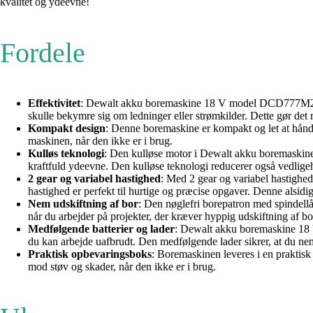
kvalitet og ydeevne!
Fordele
Effektivitet
: Dewalt akku boremaskine 18 V model DCD777M2T-QW 
skulle bekymre sig om ledninger eller strømkilder. Dette gør det mu
Kompakt design
: Denne boremaskine er kompakt og let at håndt
maskinen, når den ikke er i brug.
Kulløs teknologi
: Den kulløse motor i Dewalt akku boremaskine
kraftfuld ydeevne. Den kulløse teknologi reducerer også vedlige
2 gear og variabel hastighed
: Med 2 gear og variabel hastighed
hastighed er perfekt til hurtige og præcise opgaver. Denne alsidigh
Nem udskiftning af bor
: Den nøglefri borepatron med spindellås
når du arbejder på projekter, der kræver hyppig udskiftning af bo
Medfølgende batterier og lader
: Dewalt akku boremaskine 18 V
du kan arbejde uafbrudt. Den medfølgende lader sikrer, at du nem
Praktisk opbevaringsboks
: Boremaskinen leveres i en praktis
mod støv og skader, når den ikke er i brug.