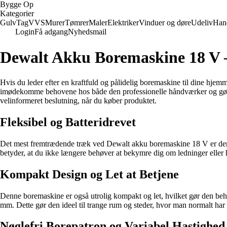
Bygge Op
Kategorier
Gulv
Tag
VVS
Murer
Tømrer
Maler
Elektriker
Vinduer og døre
Udeliv
Han
Login
Få adgang
Nyhedsmail
Dewalt Akku Boremaskine 18 V 
Hvis du leder efter en kraftfuld og pålidelig boremaskine til dine h
imødekomme behovene hos både den professionelle håndværker og gør-det-
velinformeret beslutning, når du køber produktet.
Fleksibel og Batteridrevet
Det mest fremtrædende træk ved Dewalt akku boremaskine 18 V er dens bat
betyder, at du ikke længere behøver at bekymre dig om ledninger elle
Kompakt Design og Let at Betjene
Denne boremaskine er også utrolig kompakt og let, hvilket gør den be
mm. Dette gør den ideel til trange rum og steder, hvor man normalt har
Nøglefri Borepatron og Variabel Hastighed