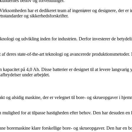
er kundernes behov og forventninger.
 Virksomheden har et dedikeret team af ingeniører og designere, der er i
tetsstandarder og sikkerhedsforskrifter.
ologi og udvikling inden for industrien. Derfor investerer de betydelige
res state-of-the-art teknologi og avancerede produktionsmetoder. Mas
kapacitet på 4,0 Ah. Disse batterier er designet til at levere langvarig
r afbrydelser under arbejdet.
sidig maskine, der er velegnet til bore- og skrueopgaver i hjemmet. 
 mulighed for at tilpasse hastigheden efter behov. Den har desuden en hø
boremaskine klare forskellige bore- og skrueopgaver. Den har en bore