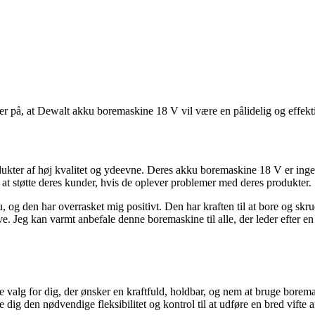
r på, at Dewalt akku boremaskine 18 V vil være en pålidelig og effekti
dukter af høj kvalitet og ydeevne. Deres akku boremaskine 18 V er inge
at støtte deres kunder, hvis de oplever problemer med deres produkter.
g den har overrasket mig positivt. Den har kraften til at bore og skrue
ve. Jeg kan varmt anbefale denne boremaskine til alle, der leder efter 
 for dig, der ønsker en kraftfuld, holdbar, og nem at bruge boremas
dig den nødvendige fleksibilitet og kontrol til at udføre en bred vifte 