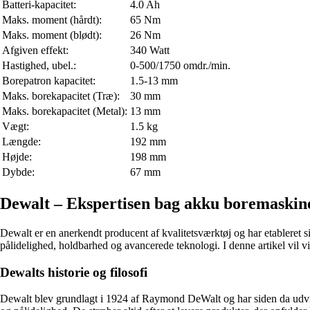
Batteri-kapacitet:
4.0 Ah
Maks. moment (hårdt):
65 Nm
Maks. moment (blødt):
26 Nm
Afgiven effekt:
340 Watt
Hastighed, ubel.:
0-500/1750 omdr./min.
Borepatron kapacitet:
1.5-13 mm
Maks. borekapacitet (Træ):
30 mm
Maks. borekapacitet (Metal):
13 mm
Vægt:
1.5 kg
Længde:
192 mm
Højde:
198 mm
Dybde:
67 mm
Dewalt – Ekspertisen bag akku boremaskin
Dewalt er en anerkendt producent af kvalitetsværktøj og har etableret s
pålidelighed, holdbarhed og avancerede teknologi. I denne artikel v
Dewalts historie og filosofi
Dewalt blev grundlagt i 1924 af Raymond DeWalt og har siden da udvikl