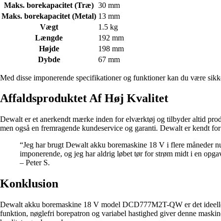
Maks. borekapacitet (Træ)
30 mm
Maks. borekapacitet (Metal)
13 mm
Vægt
1.5 kg
Længde
192 mm
Højde
198 mm
Dybde
67 mm
Med disse imponerende specifikationer og funktioner kan du være sikke
Affaldsproduktet Af Høj Kvalitet
Dewalt er et anerkendt mærke inden for elværktøj og tilbyder altid pro
men også en fremragende kundeservice og garanti. Dewalt er kendt for 
“Jeg har brugt Dewalt akku boremaskine 18 V i flere måneder nu, o
imponerende, og jeg har aldrig løbet tør for strøm midt i en opga
– Peter S.
Konklusion
Dewalt akku boremaskine 18 V model DCD777M2T-QW er det ideelle valg
funktion, nøglefri borepatron og variabel hastighed giver denne maskine 