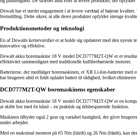
og pålidelighed. De stræber altid efter at levere produkter, der opfyld
Dewalt har et stærkt engagement i at levere værktøj af højeste kvalitet.
fremstilling. Dette sikrer, at alle deres produkter opfylder strenge kvali
Produktionsmetoder og teknologi
En af Dewalts kerneværdier er at holde sig opdateret med den nyeste tekn
innovative og effektive.
Dewalt akku boremaskine 18 V model DCD777M2T-QW er et resultat af de
effektivitet sammenlignet med traditionelle kulfiberbørstede motorer.
Batterierne, der medfølger boremaskinen, er XR Li-Ion-batterier med en 
har brugeren altid et fuldt opladet batteri til rådighed, hvilket eliminere
DCD777M2T-QW boremaskinens egenskaber
Dewalt akku boremaskine 18 V model DCD777M2T-QW er en kompakt og al
at skifte bor med én hånd – en praktisk og tidsbesparende funktion.
Maskinen tilbyder også 2 gear og variabel hastighed, der giver brugeren
under arbejdet.
Med en maksimal moment på 65 Nm (hårdt) og 26 Nm (blødt), kan denne 