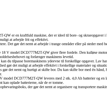
er en kraftfuld maskine, der er ideel til bore- og skrueopgaver i hj
ligt at arbejde frit og effektivt.
ere. Det gør det nemt at arbejde i trange områder eller på steder med
 18 V model DCD777M2T-QW giver flere fordele. Den kulløse motor er 
holdelsesbehovet og forlænger maskinens levetid.
 kan du tilpasse boremaskinens ydeevne til forskellige opgaver. Lav ha
ed gør det muligt at arbejde effektivt i forskellige materialer og situati
 gør det nemt og hurtigt at skifte bor. Du kan skifte bor med én hånd, h
r.
 model DCD777M2T-QW leveres med 2 stk. 4,0 Ah batterier og en lader. De
t kan oplade batterierne, når de er tomme.
k opbevaringsboks, der gør det nemt at organisere og transportere mas