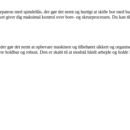
ron med spindellås, der gør det nemt og hurtigt at skifte bor med bare
lket giver dig maksimal kontrol over bore- og skrueprocessen. Du kan t
r gør det nemt at opbevare maskinen og tilbehøret sikkert og organiser
 holdbar og robust. Den er skabt til at modstå hårdt arbejde og holde