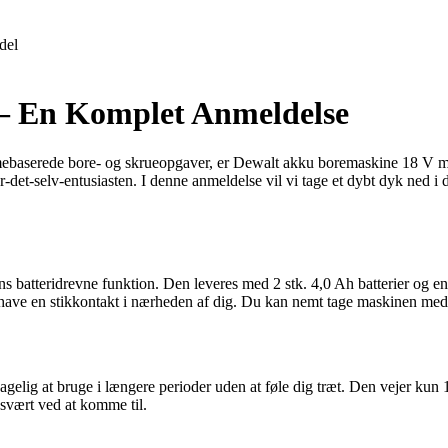
del
– En Komplet Anmeldelse
jemmebaserede bore- og skrueopgaver, er Dewalt akku boremaskine 18 V
selv-entusiasten. I denne anmeldelse vil vi tage et dybt dyk ned i den
teridrevne funktion. Den leveres med 2 stk. 4,0 Ah batterier og en lader
r have en stikkontakt i nærheden af dig. Du kan nemt tage maskinen me
hagelig at bruge i længere perioder uden at føle dig træt. Den vejer 
 svært ved at komme til.