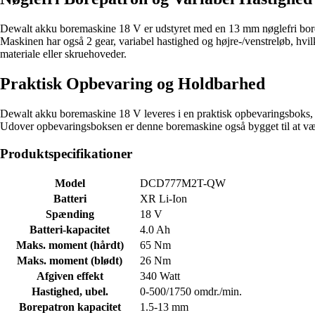
Dewalt akku boremaskine 18 V er udstyret med en 13 mm nøglefri borepat
Maskinen har også 2 gear, variabel hastighed og højre-/venstreløb, hvi
materiale eller skruehoveder.
Praktisk Opbevaring og Holdbarhed
Dewalt akku boremaskine 18 V leveres i en praktisk opbevaringsboks, de
Udover opbevaringsboksen er denne boremaskine også bygget til at være
Produktspecifikationer
Model
DCD777M2T-QW
Batteri
XR Li-Ion
Spænding
18 V
Batteri-kapacitet
4.0 Ah
Maks. moment (hårdt)
65 Nm
Maks. moment (blødt)
26 Nm
Afgiven effekt
340 Watt
Hastighed, ubel.
0-500/1750 omdr./min.
Borepatron kapacitet
1.5-13 mm