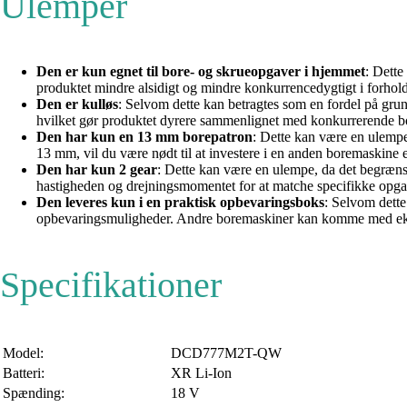
Ulemper
Den er kun egnet til bore- og skrueopgaver i hjemmet
: Dette
produktet mindre alsidigt og mindre konkurrencedygtigt i forhold
Den er kulløs
: Selvom dette kan betragtes som en fordel på grun
hvilket gør produktet dyrere sammenlignet med konkurrerende bo
Den har kun en 13 mm borepatron
: Dette kan være en ulempe,
13 mm, vil du være nødt til at investere i en anden boremaskine
Den har kun 2 gear
: Dette kan være en ulempe, da det begrænse
hastigheden og drejningsmomentet for at matche specifikke opgav
Den leveres kun i en praktisk opbevaringsboks
: Selvom dette
opbevaringsmuligheder. Andre boremaskiner kan komme med ekstra
Specifikationer
Model:
DCD777M2T-QW
Batteri:
XR Li-Ion
Spænding:
18 V