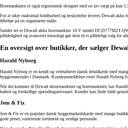
Boremaskinen er også ergonomisk designet med en lav vægt på kun 1,5
For at sikre maksimal holdbarhed og beskyttelse leveres Dewalt akk
tilbehør på en organiseret måde.
Samlet set er Dewalt akku boremaskine 18 V model DCD777M2T-QW et res
pålidelighed og avanceret teknologi gør dem til et pålideligt valg for 
En oversigt over butikker, der sælger Dew
Harald Nyborg
Harald Nyborg er en kendt og veletableret dansk detailkæde med mange 
byggematerialer i Danmark. Kundeanmeldelser roser Harald Nyborg for
Når det kommer til Dewalt skruemaskiner og boremaskiner, har Harald N
batteri og forskellige spændingsniveauer. Kunder kan finde både grun
Jem & Fix
Jem & Fix er en populær dansk byggemarkedskæde med mange butikker l
gode priser, varierende sortiment og venlige personale.