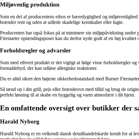
Miljøvenlig produktion
Som en del af producentens ethos er bæredygtighed og miljøvenlighed cen
brænder rent og uden at udlede skadelige kemikalier eller lugte.
Producenten har også fokus på at minimere sin miljøpåvirkning under p
Firestarter optændingsposer kan du derfor nyde godt af en høj kvalitet 
Forholdsregler og advarsler
Som med ethvert produkt er det vigtigt at følge visse forholdsregler o
formaldehyd, der kan udløse allergiske reaktioner.
Du er altid sikret den højeste sikkerhedsstandard med Burner Firestart
Så tænd op i din grill, pejs eller brændeovn med tillid og brug de orig
perfekt løsning til at skabe en hyggelig og varm atmosfære i dit hjem.
En omfattende oversigt over butikker der 
Harald Nyborg
Harald Nyborg er en velkendt dansk detailhandelskæde kendt for at lever