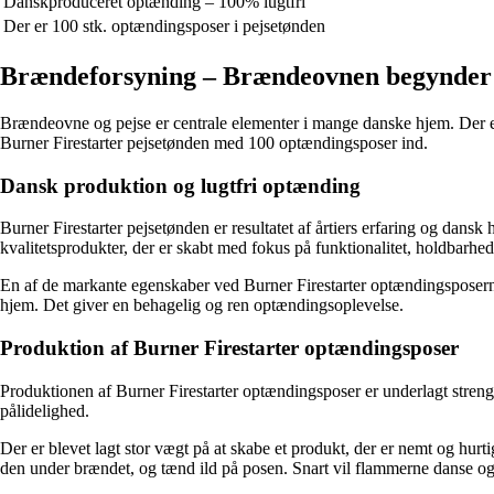
Danskproduceret optænding – 100% lugtfri
Der er 100 stk. optændingsposer i pejsetønden
Brændeforsyning – Brændeovnen begynder 
Brændeovne og pejse er centrale elementer i mange danske hjem. Der 
Burner Firestarter pejsetønden med 100 optændingsposer ind.
Dansk produktion og lugtfri optænding
Burner Firestarter pejsetønden er resultatet af årtiers erfaring og dans
kvalitetsprodukter, der er skabt med fokus på funktionalitet, holdbarh
En af de markante egenskaber ved Burner Firestarter optændingsposerne
hjem. Det giver en behagelig og ren optændingsoplevelse.
Produktion af Burner Firestarter optændingsposer
Produktionen af Burner Firestarter optændingsposer er underlagt strenge
pålidelighed.
Der er blevet lagt stor vægt på at skabe et produkt, der er nemt og hur
den under brændet, og tænd ild på posen. Snart vil flammerne danse o