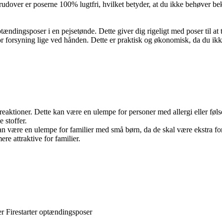
udover er poserne 100% lugtfri, hvilket betyder, at du ikke behøver bek
ændingsposer i en pejsetønde. Dette giver dig rigeligt med poser til at 
or forsyning lige ved hånden. Dette er praktisk og økonomisk, da du ik
 reaktioner. Dette kan være en ulempe for personer med allergi eller fø
 stoffer.
n være en ulempe for familier med små børn, da de skal være ekstra fors
e attraktive for familier.
er Firestarter optændingsposer