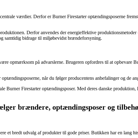
trale værdier. Derfor er Burner Firestarter optændingsposerne fremstill
roduktionen. Derfor anvendes der energieffektive produktionsmetoder o
og samtidig bidrage til miljøbevidst brændeforsyning.
g være opmærksom på advarslerne. Brugeren opfordres til at opbevare Bur
er optændingsposerne, når du følger producentens anbefalinger og de ang
inale Burner Firestarter optændingsposer. Med deres danske produktion, 
sælger brændere, optændingsposer og tilbeh
e et bredt udvalg af produkter til gode priser. Butikken har en lang hi