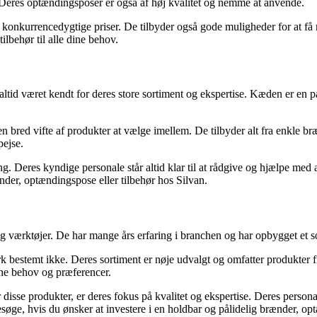
 Deres optændingsposer er også af høj kvalitet og nemme at anvende.
konkurrencedygtige priser. De tilbyder også gode muligheder for at få r
ilbehør til alle dine behov.
d været kendt for deres store sortiment og ekspertise. Kæden er en påli
n bred vifte af produkter at vælge imellem. De tilbyder alt fra enkle b
pejse.
ing. Deres kyndige personale står altid klar til at rådgive og hjælpe med 
ænder, optændingspose eller tilbehør hos Silvan.
værktøjer. De har mange års erfaring i branchen og har opbygget et soli
k bestemt ikke. Deres sortiment er nøje udvalgt og omfatter produkter f
dine behov og præferencer.
ter disse produkter, er deres fokus på kvalitet og ekspertise. Deres pers
 besøge, hvis du ønsker at investere i en holdbar og pålidelig brænder, op