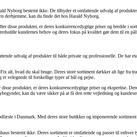
ld Nyborg bestemt ikke. De tilbyder et omfattende udvalg af produkter 
ejsen derhjemme, kan du finde det hos Harald Nyborg.
efter disse produkter, er deres konkurrencedygtige priser og bredde i so
 tilfredsstille kundernes behov og deres fokus på kvalitet gør dem til en 
e udvalg af produkter til både private og professionelle. De har etable
x alt, hvad du skal bruge. Deres store sortiment dækker alt lige fra tr
er velegnede til forskellige typer af bål og pejse.
r disse produkter, er deres konkurrencedygtige priser og ekspertise. Dere
nybegynder, kan du være sikker på at få den rette vejledning og kundese
dfæste i Danmark. Med deres store butikker og imponerende sortiment ha
aus bestemt ikke. Deres sortiment er omfattende og passer til enhver t