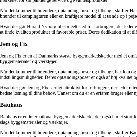
markedet for sin pålidelige service og kvalitetsprodukter.
Når det kommer til brændere, optændingsposer og tilbehør, skuffer Hara
brænder til campingturen eller en kraftigere model til at tænde op i p
Hvad der gør Harald Nyborg til et ideelt sted for forbrugere, der leder 
at finde kvalitetsprodukter til favorable priser. Deres dedikation til at
Jem og Fix
Jem og Fix er en af Danmarks største byggemarkedskæder med et omfattend
byggematerialer og værktøjer.
Når det kommer til brændere, optændingsposer og tilbehør, har Jem og Fi
indstillingsmuligheder. Deres optændingsposer er også af høj kvalitet og 
Hvad der gør Jem og Fix særligt attraktivt for forbrugere, der leder efte
bedste løsning til dine behov. Uanset om du er en erfaren bruger eller 
Bauhaus
Bauhaus er en international byggemarkedskæde, der også har et stort fo
slags byggematerialer og værktøjer.
Når det kommer til brændere, optændingsposer og tilbehør, skuffer Bauh