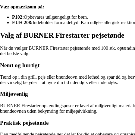
Vær opmærksom på:
P102:
Opbevares utilgængeligt for børn.
EUH 208:
Indeholder formaldehyd. Kan udløse allergisk reaktio
Valg af BURNER Firestarter pejsetønde
Når du vælger BURNER Firestarter pejsetønde med 100 stk. optændingspo
det bedste valg:
Nemt og hurtigt
Tænd op i din grill, pejs eller brændeovn med lethed og spar tid og be
der virkelig betyder – at nyde din tid udendørs eller indendørs.
Miljøvenlig
BURNER Firestarter optændingsposer er lavet af miljøvenligt materiale 
brændeovnen uden bekymring for miljøpåvirkning.
Praktisk pejsetønde
Den medfølgende pejsetønde gør det let for dig at opbevare og organisere