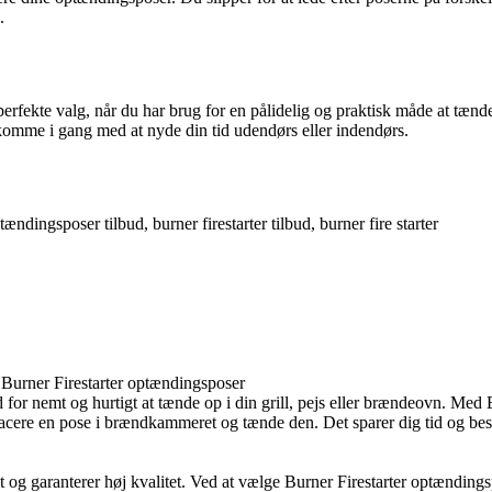
.
ekte valg, når du har brug for en pålidelig og praktisk måde at tænde o
 komme i gang med at nyde din tid udendørs eller indendørs.
ndingsposer tilbud, burner firestarter tilbud, burner fire starter
 Burner Firestarter optændingsposer
d for nemt og hurtigt at tænde op i din grill, pejs eller brændeovn. M
lacere en pose i brændkammeret og tænde den. Det sparer dig tid og bes
og garanterer høj kvalitet. Ved at vælge Burner Firestarter optændingspo