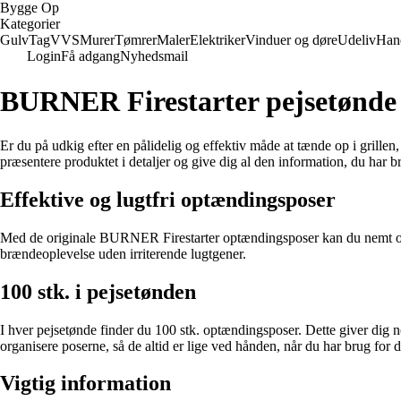
Bygge Op
Kategorier
Gulv
Tag
VVS
Murer
Tømrer
Maler
Elektriker
Vinduer og døre
Udeliv
Han
Login
Få adgang
Nyhedsmail
BURNER Firestarter pejsetønde 
Er du på udkig efter en pålidelig og effektiv måde at tænde op i grill
præsentere produktet i detaljer og give dig al den information, du har br
Effektive og lugtfri optændingsposer
Med de originale BURNER Firestarter optændingsposer kan du nemt og hu
brændeoplevelse uden irriterende lugtgener.
100 stk. i pejsetønden
I hver pejsetønde finder du 100 stk. optændingsposer. Dette giver dig n
organisere poserne, så de altid er lige ved hånden, når du har brug for 
Vigtig information