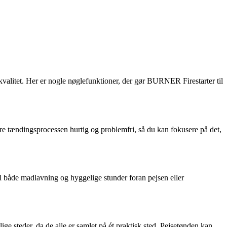
alitet. Her er nogle nøglefunktioner, der gør BURNER Firestarter til
re tændingsprocessen hurtig og problemfri, så du kan fokusere på det,
il både madlavning og hyggelige stunder foran pejsen eller
ge steder, da de alle er samlet på ét praktisk sted. Pejsetønden kan