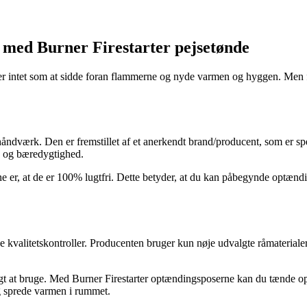
med Burner Firestarter pejsetønde
er intet som at sidde foran flammerne og nyde varmen og hyggen. Men 
k håndværk. Den er fremstillet af et anerkendt brand/producent, som er s
ed og bæredygtighed.
 er, at de er 100% lugtfri. Dette betyder, at du kan påbegynde optændi
 kvalitetskontroller. Producenten bruger kun nøje udvalgte råmaterialer 
tigt at bruge. Med Burner Firestarter optændingsposerne kan du tænde op 
g sprede varmen i rummet.