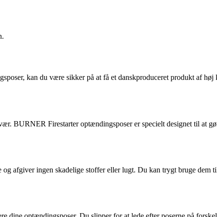
n.
ser, kan du være sikker på at få et danskproduceret produkt af høj kv
svær. BURNER Firestarter optændingsposer er specielt designet til at gø
og afgiver ingen skadelige stoffer eller lugt. Du kan trygt bruge dem t
 dine optændingsposer. Du slipper for at lede efter poserne på forskelli