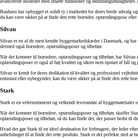
avancerede modeller med smarte funktioner og indstillingsmuligheder.
Bauhaus har opbygget et solidt ry i markedet for deres brede udvalg og 
du kan være sikker på at finde den rette brænder, optændingspose eller t
Silvan
Silvan er en af de mest kendte byggemarkedskæder i Danmark, og har alti
dermed også brændere, optændingsposer og tilbehør.
Når det kommer til brændere, optændingsposer og tilbehør, har Silvan e
optændingsposer er også af høj kvalitet og sikrer nem opstart af bål og 
Silvan er kendt for deres dedikation til kvalitet og professionel vejledn
entusiast eller nybegynder, kan du være sikker på at finde den rette br
Stark
Stark er en velrenommeret og velkendt leverandør af byggematerialer og 
Når det kommer til brændere, optændingsposer og tilbehør, skuffer Star
optændingsposer og tilbehør, så du kan finde det, der passer bedst til 
Hvad der gør Stark til en ideel destination for forbrugere, der leder ef
anbefalinger til at finde det rette produkt. Stark er det perfekte sted at