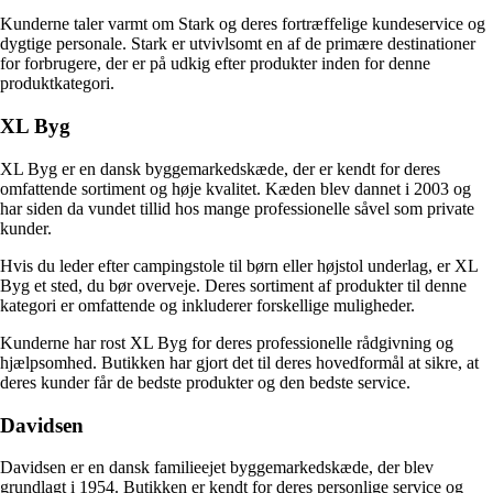
Kunderne taler varmt om Stark og deres fortræffelige kundeservice og
dygtige personale. Stark er utvivlsomt en af de primære destinationer
for forbrugere, der er på udkig efter produkter inden for denne
produktkategori.
XL Byg
XL Byg er en dansk byggemarkedskæde, der er kendt for deres
omfattende sortiment og høje kvalitet. Kæden blev dannet i 2003 og
har siden da vundet tillid hos mange professionelle såvel som private
kunder.
Hvis du leder efter campingstole til børn eller højstol underlag, er XL
Byg et sted, du bør overveje. Deres sortiment af produkter til denne
kategori er omfattende og inkluderer forskellige muligheder.
Kunderne har rost XL Byg for deres professionelle rådgivning og
hjælpsomhed. Butikken har gjort det til deres hovedformål at sikre, at
deres kunder får de bedste produkter og den bedste service.
Davidsen
Davidsen er en dansk familieejet byggemarkedskæde, der blev
grundlagt i 1954. Butikken er kendt for deres personlige service og