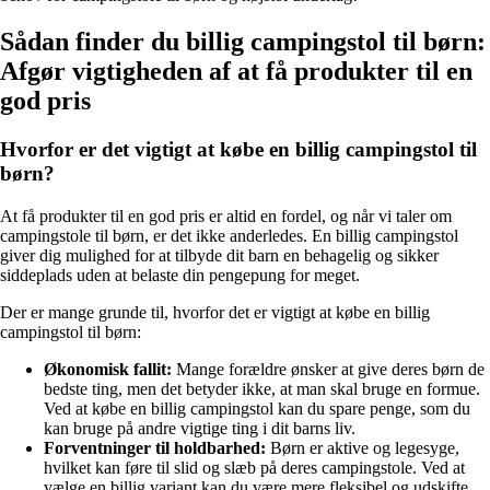
Sådan finder du billig campingstol til børn:
Afgør vigtigheden af at få produkter til en
god pris
Hvorfor er det vigtigt at købe en billig campingstol til
børn?
At få produkter til en god pris er altid en fordel, og når vi taler om
campingstole til børn, er det ikke anderledes. En billig campingstol
giver dig mulighed for at tilbyde dit barn en behagelig og sikker
siddeplads uden at belaste din pengepung for meget.
Der er mange grunde til, hvorfor det er vigtigt at købe en billig
campingstol til børn:
Økonomisk fallit:
Mange forældre ønsker at give deres børn de
bedste ting, men det betyder ikke, at man skal bruge en formue.
Ved at købe en billig campingstol kan du spare penge, som du
kan bruge på andre vigtige ting i dit barns liv.
Forventninger til holdbarhed:
Børn er aktive og legesyge,
hvilket kan føre til slid og slæb på deres campingstole. Ved at
vælge en billig variant kan du være mere fleksibel og udskifte