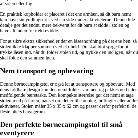
af solen eller fugt.
En praktisk kopholder er placeret i det ene armlæn, så dit barn nemt
kan have sin yndlingsdrik ved sin side under aktiviteterne. Denne lille
detalje gør det endnu mere bekvemt for dit barn at sidde i stolen og
have alt inden for rækkevidde.
For at sikre ekstra sikkerhed er der en låseanordning på det ene ben, så
stolen ikke klapper sammen ved et uheld. Du skal blot sørge for at
trykke låsen ind, når du folder stolen ud, og trykke den ind igen, når du
skal folde den sammen igen.
Nem transport og opbevaring
Denne børnecampingstol er også let at transportere og opbevare. Med
dens foldbare design kan den nemt foldes sammen og pakkes ned i den
medfølgende bæretaske. Den kompakte størrelse gør det nemt at tage
stolen med på farten, uanset om det er til camping, udflugter eller andre
aktiviteter. Stolen måler 35 x 35 x 62 cm og passer derfor perfekt til de
fleste bilers bagagerum.
Den perfekte børnecampingstol til små
eventyrere