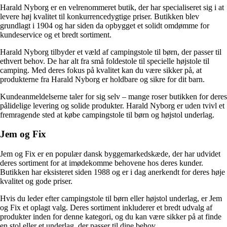
Harald Nyborg er en velrenommeret butik, der har specialiseret sig i at
levere høj kvalitet til konkurrencedygtige priser. Butikken blev
grundlagt i 1904 og har siden da opbygget et solidt omdømme for
kundeservice og et bredt sortiment.
Harald Nyborg tilbyder et væld af campingstole til børn, der passer til
ethvert behov. De har alt fra små foldestole til specielle højstole til
camping. Med deres fokus på kvalitet kan du være sikker på, at
produkterne fra Harald Nyborg er holdbare og sikre for dit barn.
Kundeanmeldelserne taler for sig selv – mange roser butikken for deres
pålidelige levering og solide produkter. Harald Nyborg er uden tvivl et
fremragende sted at købe campingstole til børn og højstol underlag.
Jem og Fix
Jem og Fix er en populær dansk byggemarkedskæde, der har udvidet
deres sortiment for at imødekomme behovene hos deres kunder.
Butikken har eksisteret siden 1988 og er i dag anerkendt for deres høje
kvalitet og gode priser.
Hvis du leder efter campingstole til børn eller højstol underlag, er Jem
og Fix et oplagt valg. Deres sortiment inkluderer et bredt udvalg af
produkter inden for denne kategori, og du kan være sikker på at finde
en stol eller et underlag, der passer til dine behov.