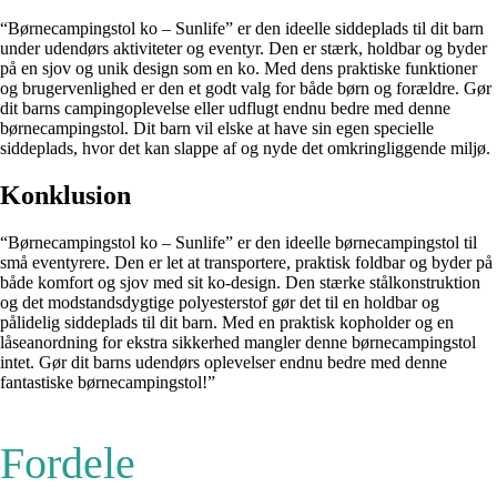
“Børnecampingstol ko – Sunlife” er den ideelle siddeplads til dit barn
under udendørs aktiviteter og eventyr. Den er stærk, holdbar og byder
på en sjov og unik design som en ko. Med dens praktiske funktioner
og brugervenlighed er den et godt valg for både børn og forældre. Gør
dit barns campingoplevelse eller udflugt endnu bedre med denne
børnecampingstol. Dit barn vil elske at have sin egen specielle
siddeplads, hvor det kan slappe af og nyde det omkringliggende miljø.
Konklusion
“Børnecampingstol ko – Sunlife” er den ideelle børnecampingstol til
små eventyrere. Den er let at transportere, praktisk foldbar og byder på
både komfort og sjov med sit ko-design. Den stærke stålkonstruktion
og det modstandsdygtige polyesterstof gør det til en holdbar og
pålidelig siddeplads til dit barn. Med en praktisk kopholder og en
låseanordning for ekstra sikkerhed mangler denne børnecampingstol
intet. Gør dit barns udendørs oplevelser endnu bedre med denne
fantastiske børnecampingstol!”
Fordele