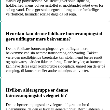
stålstel og polyesterstof. Stålstellet giver solid støtte og
holdbarhed, mens polyesterstoffet er modstandsdygtigt over for
sol og vand. Dette gør stolen egnet til brug under forskellige
vejrforhold, herunder solrige dage og let regn.
Hvordan kan denne foldbare børnecampingstol
gøre udflugter mere bekvemme?
Denne foldbare børnecampingstol gør udflugter mere
bekvemme ved sin nemme transport og opbevaring. Takket
være den medfølgende bæretaske kan stolen nemt bæres rundt
og opbevares, når den ikke er i brug. Dette betyder, at børnene
kan have deres egen komfortable siddeplads, uanset om de er på
camping, til koncerter eller andre udendørs aktiviteter.
Hvilken aldersgruppe er denne
børnecampingstol velegnet til?
Denne børnecampingstol er velegnet til børn i en bred
aldersgruppe, da den er lavet til generelt brug. Børn i alderen 3