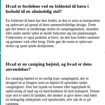
Hvad er fordelene ved en foldestol til børn i
forhold til en almindelig stol?
En foldestol til børn har den fordel, at den er nem at transportere
og opbevare på grund af dens sammenfoldelige design. Dette
gør det lettere at medbringe stolen til campingpladsen, stranden
eller andre steder uden at skulle bekymre sig om pladsmangel.
Foldestolen er også praktisk at have, da den kan foldes sammen
og gemmes væk efter brug. Dette gør det nemt at opbevare
stolen og spare plads derhjemme.
Hvad er en camping højstol, og hvad er dens
anvendelser?
En camping højstol er en særlig type campingstol, der er
designet til at fungere som en højstol til spisetider under
campingture. Den har typisk en lomme eller lagerplads til
opbevaring af mad og en bærefunktion til nem transport. Denne
type stol er ideel til familier, der ønsker at give deres små børn
en behagelig siddeplads ved spisebordet, selv når de er på
camping.