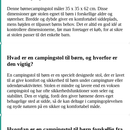
Denne børnecampingstol måler 35 x 35 x 62 cm. Disse
dimensioner gør stolen egnet til børn i forskellige aldre og
størrelser. Bredde og dybde giver en komfortabel siddeplads,
mens højden er tilpasset børns behov. Det er altid en god idé at
kontrollere dimensionerne, før man foretager et køb, for at sikre
at stolen passer til det enkelte barn.
Hvad er en campingstol til børn, og hvorfor er
den vigtig?
En campingstol til børn er en specielt designede stol, der er lavet
til at give komfort og sikkerhed til børn under campingture eller
udendørsaktiviteter. Stolen er mindre og lavere end en voksen
campingstol og har ofte sikkerhedsfunktioner som seler og
stabilitet. Den er vigtig, fordi den giver børnene deres eget
behagelige sted at sidde, så de kan deltage i campingoplevelsen
og nyde naturen på en sikker og komfortabel måde.
Hvordan er en campingstol til børn forskellig fra