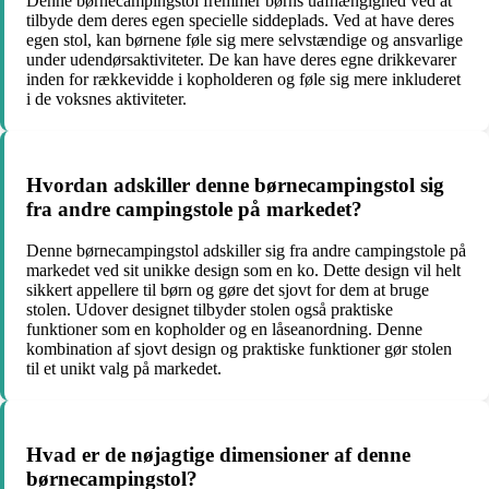
Denne børnecampingstol fremmer børns uafhængighed ved at
tilbyde dem deres egen specielle siddeplads. Ved at have deres
egen stol, kan børnene føle sig mere selvstændige og ansvarlige
under udendørsaktiviteter. De kan have deres egne drikkevarer
inden for rækkevidde i kopholderen og føle sig mere inkluderet
i de voksnes aktiviteter.
Hvordan adskiller denne børnecampingstol sig
fra andre campingstole på markedet?
Denne børnecampingstol adskiller sig fra andre campingstole på
markedet ved sit unikke design som en ko. Dette design vil helt
sikkert appellere til børn og gøre det sjovt for dem at bruge
stolen. Udover designet tilbyder stolen også praktiske
funktioner som en kopholder og en låseanordning. Denne
kombination af sjovt design og praktiske funktioner gør stolen
til et unikt valg på markedet.
Hvad er de nøjagtige dimensioner af denne
børnecampingstol?