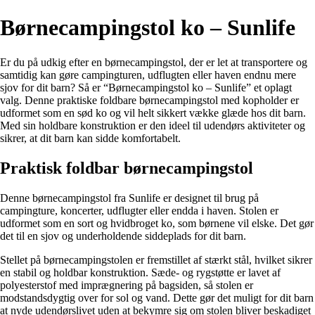
Børnecampingstol ko – Sunlife
Er du på udkig efter en børnecampingstol, der er let at transportere og
samtidig kan gøre campingturen, udflugten eller haven endnu mere
sjov for dit barn? Så er “Børnecampingstol ko – Sunlife” et oplagt
valg. Denne praktiske foldbare børnecampingstol med kopholder er
udformet som en sød ko og vil helt sikkert vække glæde hos dit barn.
Med sin holdbare konstruktion er den ideel til udendørs aktiviteter og
sikrer, at dit barn kan sidde komfortabelt.
Praktisk foldbar børnecampingstol
Denne børnecampingstol fra Sunlife er designet til brug på
campingture, koncerter, udflugter eller endda i haven. Stolen er
udformet som en sort og hvidbroget ko, som børnene vil elske. Det gør
det til en sjov og underholdende siddeplads for dit barn.
Stellet på børnecampingstolen er fremstillet af stærkt stål, hvilket sikrer
en stabil og holdbar konstruktion. Sæde- og rygstøtte er lavet af
polyesterstof med imprægnering på bagsiden, så stolen er
modstandsdygtig over for sol og vand. Dette gør det muligt for dit barn
at nyde udendørslivet uden at bekymre sig om stolen bliver beskadiget