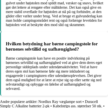
gulvet under højstolen mod spildt mad, væsker og snavs, hvilket
gør det lettere at rengøre efter måltiderne. Det kan også give en
mere stabil overflade for højstolen at stå på og forhindre, at den
glider eller vælter under brug. Ved at bruge et gulvunderlag kan
man holde campingområdet rent og også forlænge levetiden for
højstolen ved at beskytte den mod slid og skrammer.
Hvilken betydning har børne campingstole for
børnenes selvtillid og uafhængighed?
Børne campingstole kan have en positiv indvirkning på
børnenes selvtillid og uafhængighed ved at give dem deres eget
personlige siddeplads under udendørsaktiviteter. Ved at have
deres egen stol kan børnene føle sig mere inkluderet og
engagerede i campingturen eller udendørsoplevelsen. Det giver
dem også mulighed for at lære at rejse sig op eller sætte sig ned
selvstændigt og opbygge en følelse af uafhængighed og
selvværd.
Andre populære artikler:
Nordlux Ray væglampe sort
•
Duracell
Simply C Alkaline batterier 2-pk
•
Kabelstrips ass. størrelser 50 stk.
•