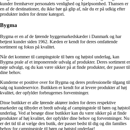
kunder fremhæver personalets venlighed og hjælpsomhed. Thansen er
en af de destinationer, du ikke bør gå glip af, når du er på udkig efter
produkter inden for denne kategori.
Bygma
Bygma er en af de førende byggemarkedskæder i Danmark og har
betjent kunder siden 1962. Kæden er kendt for deres omfattende
sortiment og fokus på kvalitet.
Når det kommer til campingstole til børn og højstol underlag, kan
Bygma prale af et imponerende udvalg af produkter. Deres sortiment er
nøje udvalgt, og du kan være sikker på at finde produkter, der passer til
dine behov.
Kunderne er positive over for Bygma og deres professionelle tilgang til
salg og kundeservice. Butikken er kendt for at levere produkter af høj
kvalitet, der opfylder forbrugernes forventninger.
Disse butikker er alle førende aktører inden for deres respektive
markeder og tilbyder et bredt udvalg af campingstole til børn og højstol
underlag. Ved at besøge disse butikker kan du være sikker på at finde
produkter af høj kvalitet, der opfylder dine behov og forventninger. Nu
er det tid til at vælge den butik, der passer bedst til dig og din families
behov for campingstole til børn og højstol underlag!