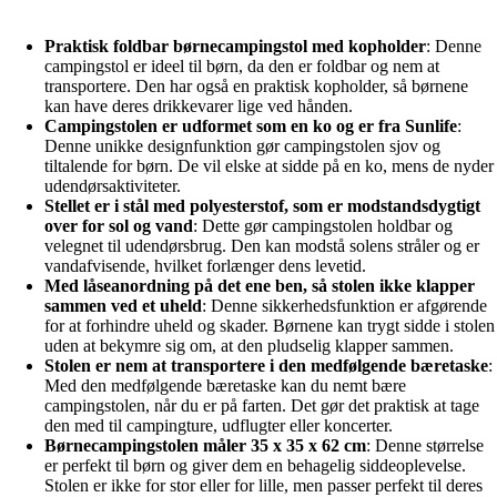
Praktisk foldbar børnecampingstol med kopholder
: Denne
campingstol er ideel til børn, da den er foldbar og nem at
transportere. Den har også en praktisk kopholder, så børnene
kan have deres drikkevarer lige ved hånden.
Campingstolen er udformet som en ko og er fra Sunlife
:
Denne unikke designfunktion gør campingstolen sjov og
tiltalende for børn. De vil elske at sidde på en ko, mens de nyder
udendørsaktiviteter.
Stellet er i stål med polyesterstof, som er modstandsdygtigt
over for sol og vand
: Dette gør campingstolen holdbar og
velegnet til udendørsbrug. Den kan modstå solens stråler og er
vandafvisende, hvilket forlænger dens levetid.
Med låseanordning på det ene ben, så stolen ikke klapper
sammen ved et uheld
: Denne sikkerhedsfunktion er afgørende
for at forhindre uheld og skader. Børnene kan trygt sidde i stolen
uden at bekymre sig om, at den pludselig klapper sammen.
Stolen er nem at transportere i den medfølgende bæretaske
:
Med den medfølgende bæretaske kan du nemt bære
campingstolen, når du er på farten. Det gør det praktisk at tage
den med til campingture, udflugter eller koncerter.
Børnecampingstolen måler 35 x 35 x 62 cm
: Denne størrelse
er perfekt til børn og giver dem en behagelig siddeoplevelse.
Stolen er ikke for stor eller for lille, men passer perfekt til deres