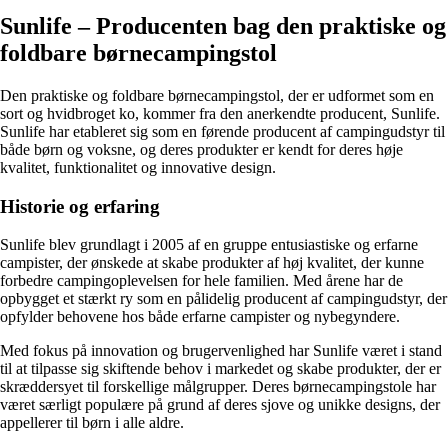
Sunlife – Producenten bag den praktiske og
foldbare børnecampingstol
Den praktiske og foldbare børnecampingstol, der er udformet som en
sort og hvidbroget ko, kommer fra den anerkendte producent, Sunlife.
Sunlife har etableret sig som en førende producent af campingudstyr til
både børn og voksne, og deres produkter er kendt for deres høje
kvalitet, funktionalitet og innovative design.
Historie og erfaring
Sunlife blev grundlagt i 2005 af en gruppe entusiastiske og erfarne
campister, der ønskede at skabe produkter af høj kvalitet, der kunne
forbedre campingoplevelsen for hele familien. Med årene har de
opbygget et stærkt ry som en pålidelig producent af campingudstyr, der
opfylder behovene hos både erfarne campister og nybegyndere.
Med fokus på innovation og brugervenlighed har Sunlife været i stand
til at tilpasse sig skiftende behov i markedet og skabe produkter, der er
skræddersyet til forskellige målgrupper. Deres børnecampingstole har
været særligt populære på grund af deres sjove og unikke designs, der
appellerer til børn i alle aldre.