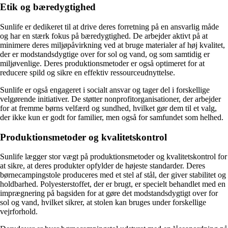
Etik og bæredygtighed
Sunlife er dedikeret til at drive deres forretning på en ansvarlig måde
og har en stærk fokus på bæredygtighed. De arbejder aktivt på at
minimere deres miljøpåvirkning ved at bruge materialer af høj kvalitet,
der er modstandsdygtige over for sol og vand, og som samtidig er
miljøvenlige. Deres produktionsmetoder er også optimeret for at
reducere spild og sikre en effektiv ressourceudnyttelse.
Sunlife er også engageret i socialt ansvar og tager del i forskellige
velgørende initiativer. De støtter nonprofitorganisationer, der arbejder
for at fremme børns velfærd og sundhed, hvilket gør dem til et valg,
der ikke kun er godt for familier, men også for samfundet som helhed.
Produktionsmetoder og kvalitetskontrol
Sunlife lægger stor vægt på produktionsmetoder og kvalitetskontrol for
at sikre, at deres produkter opfylder de højeste standarder. Deres
børnecampingstole produceres med et stel af stål, der giver stabilitet og
holdbarhed. Polyesterstoffet, der er brugt, er specielt behandlet med en
imprægnering på bagsiden for at gøre det modstandsdygtigt over for
sol og vand, hvilket sikrer, at stolen kan bruges under forskellige
vejrforhold.