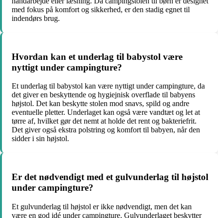
håndarbejde eller læsning. Da campingstolen til børn er designet
med fokus på komfort og sikkerhed, er den stadig egnet til
indendørs brug.
Hvordan kan et underlag til babystol være
nyttigt under campingture?
Et underlag til babystol kan være nyttigt under campingture, da
det giver en beskyttende og hygiejnisk overflade til babyens
højstol. Det kan beskytte stolen mod snavs, spild og andre
eventuelle pletter. Underlaget kan også være vandtæt og let at
tørre af, hvilket gør det nemt at holde det rent og bakteriefrit.
Det giver også ekstra polstring og komfort til babyen, når den
sidder i sin højstol.
Er det nødvendigt med et gulvunderlag til højstol
under campingture?
Et gulvunderlag til højstol er ikke nødvendigt, men det kan
være en god idé under campingture. Gulvunderlaget beskytter