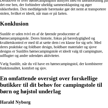
Derudover er hver børnecampingstol udstyret med en låseanordning på
det ene ben, der forhindrer uheldig sammenklapning og øger
sikkerheden. Den medfølgende bæretaske gør det nemt at transportere
stolen, hvilket er ideelt, når man er på farten.
Konklusion
Sunlife er uden tvivl en af de førende producenter af
børnecampingstole. Deres historie, fokus på bæredygtighed og
kvalitetskontrol er med til at sætte dem i en klasse for sig selv. Med
deres praktiske og foldbare design, holdbare materialer og sjove
designs er Sunlifes børnecampingstole et ideelt valg til campingture,
udflugter og andre udendørs aktiviteter.
Vælg Sunlife, når du vil have en børnecampingstol, der kombinerer
funktionalitet, komfort og sjov.
En omfattende oversigt over forskellige
butikker til dit behov for campingstole til
børn og højstol underlag
Harald Nyborg