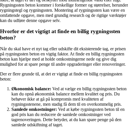
Rygningssten beton kommer i forskellige former og størrelser, herunder
rygningstegl og rygningssten. Montering af rygningssten kan være en
omfattende opgave, men med grundig research og de rigtige værktøjer
kan du udføre denne opgave selv.
Hvorfor er det vigtigt at finde en billig rygningssten
beton?
Når du skal have et nyt tag eller udskifte dit eksisterende tag, er prisen
på rygningssten beton en vigtig faktor. At finde en billig rygningssten
beton kan hjælpe med at holde omkostningerne nede og give dig
mulighed for at spare penge til andre opgraderinger eller renoveringer.
Der er flere grunde til, at det er vigtigt at finde en billig rygningssten
beton:
Økonomisk balance:
Ved at vælge en billig rygningssten beton
kan du opnå økonomisk balance mellem kvalitet og pris. Du
behøver ikke at gå på kompromis med kvaliteten af
rygningsstenene, men stadig få dem til en overkommelig pris.
Samlede omkostninger:
Ved at købe rygningssten beton til en
god pris kan du reducere de samlede omkostninger ved
tagrenoveringen. Dette betyder, at du kan spare penge på den
samlede udskiftning af taget.