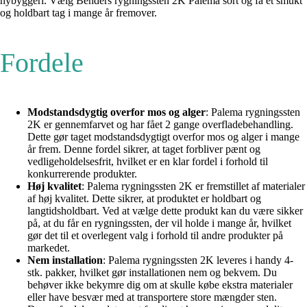
nybyggeri. Vælg Benders rygningssten 2K Palema sort og få et smukt
og holdbart tag i mange år fremover.
Fordele
Modstandsdygtig overfor mos og alger
: Palema rygningssten
2K er gennemfarvet og har fået 2 gange overfladebehandling.
Dette gør taget modstandsdygtigt overfor mos og alger i mange
år frem. Denne fordel sikrer, at taget forbliver pænt og
vedligeholdelsesfrit, hvilket er en klar fordel i forhold til
konkurrerende produkter.
Høj kvalitet
: Palema rygningssten 2K er fremstillet af materialer
af høj kvalitet. Dette sikrer, at produktet er holdbart og
langtidsholdbart. Ved at vælge dette produkt kan du være sikker
på, at du får en rygningssten, der vil holde i mange år, hvilket
gør det til et overlegent valg i forhold til andre produkter på
markedet.
Nem installation
: Palema rygningssten 2K leveres i handy 4-
stk. pakker, hvilket gør installationen nem og bekvem. Du
behøver ikke bekymre dig om at skulle købe ekstra materialer
eller have besvær med at transportere store mængder sten.