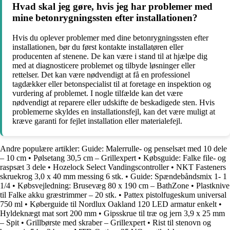
Hvad skal jeg gøre, hvis jeg har problemer med
mine betonrygningssten efter installationen?
Hvis du oplever problemer med dine betonrygningssten efter
installationen, bør du først kontakte installatøren eller
producenten af ​​stenene. De kan være i stand til at hjælpe dig
med at diagnosticere problemet og tilbyde løsninger eller
rettelser. Det kan være nødvendigt at få en professionel
tagdækker eller betonspecialist til at foretage en inspektion og
vurdering af problemet. I nogle tilfælde kan det være
nødvendigt at reparere eller udskifte de beskadigede sten. Hvis
problemerne skyldes en installationsfejl, kan det være muligt at
kræve garanti for fejlet installation eller materialefejl.
Andre populære artikler:
Guide: Malerrulle- og penselsæt med 10 dele
– 10 cm
•
Pølsetang 30,5 cm – Grillexpert
•
Købsguide: Falke file- og
raspsæt 3 dele
•
Hozelock Select Vandingscontroller
•
NKT Fasteners
skruekrog 3,0 x 40 mm messing 6 stk.
•
Guide: Spændebåndsmix 1- 1
1/4
•
Købsvejledning: Brusevæg 80 x 190 cm – BathZone
•
Plastknive
til Falke akku græstrimmer – 20 stk.
•
Pattex pistolfugeskum universal
750 ml
•
Køberguide til Nordlux Oakland 120 LED armatur enkelt
•
Hyldeknægt mat sort 200 mm
•
Gipsskrue til træ og jern 3,9 x 25 mm
– Spit
•
Grillbørste med skraber – Grillexpert
•
Rist til stenovn og