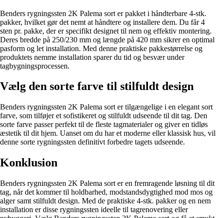
Benders rygningssten 2K Palema sort er pakket i håndterbare 4-stk.
pakker, hvilket gør det nemt at håndtere og installere dem. Du får 4
sten pr. pakke, der er specifikt designet til nem og effektiv montering.
Deres bredde på 250/230 mm og længde på 420 mm sikrer en optimal
pasform og let installation. Med denne praktiske pakkestørrelse og
produktets nemme installation sparer du tid og besvær under
tagbygningsprocessen.
Vælg den sorte farve til stilfuldt design
Benders rygningssten 2K Palema sort er tilgængelige i en elegant sort
farve, som tilføjer et sofistikeret og stilfuldt udseende til dit tag. Den
sorte farve passer perfekt til de fleste tagmaterialer og giver en tidløs
æstetik til dit hjem. Uanset om du har et moderne eller klassisk hus, vil
denne sorte rygningssten definitivt forbedre tagets udseende.
Konklusion
Benders rygningssten 2K Palema sort er en fremragende løsning til dit
tag, når det kommer til holdbarhed, modstandsdygtighed mod mos og
alger samt stilfuldt design. Med de praktiske 4-stk. pakker og en nem
installation er disse rygningssten ideelle til tagrenovering eller