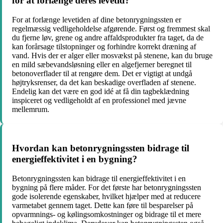
for at forlænge deres levetid?
For at forlænge levetiden af dine betonrygningssten er
regelmæssig vedligeholdelse afgørende. Først og fremmest skal
du fjerne løv, grene og andre affaldsprodukter fra taget, da de
kan forårsage tilstopninger og forhindre korrekt dræning af
vand. Hvis der er alger eller mosvækst på stenene, kan du bruge
en mild sæbevandsløsning eller en algefjerner beregnet til
betonoverflader til at rengøre dem. Det er vigtigt at undgå
højtryksrenser, da det kan beskadige overfladen af stenene.
Endelig kan det være en god idé at få din tagbeklædning
inspiceret og vedligeholdt af en professionel med jævne
mellemrum.
Hvordan kan betonrygningssten bidrage til
energieffektivitet i en bygning?
Betonrygningssten kan bidrage til energieffektivitet i en
bygning på flere måder. For det første har betonrygningssten
gode isolerende egenskaber, hvilket hjælper med at reducere
varmetabet gennem taget. Dette kan føre til besparelser på
opvarmnings- og kølingsomkostninger og bidrage til et mere