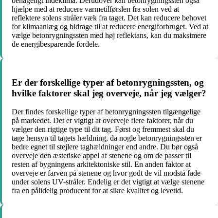
behageligt indeklima. Derudover kan betonrygningssten også
hjælpe med at reducere varmetilførslen fra solen ved at
reflektere solens stråler væk fra taget. Det kan reducere behovet
for klimaanlæg og bidrage til at reducere energiforbruget. Ved at
vælge betonrygningssten med høj reflektans, kan du maksimere
de energibesparende fordele.
Er der forskellige typer af betonrygningssten, og
hvilke faktorer skal jeg overveje, når jeg vælger?
Der findes forskellige typer af betonrygningssten tilgængelige
på markedet. Det er vigtigt at overveje flere faktorer, når du
vælger den rigtige type til dit tag. Først og fremmest skal du
tage hensyn til tagets hældning, da nogle betonrygningssten er
bedre egnet til stejlere taghældninger end andre. Du bør også
overveje den æstetiske appel af stenene og om de passer til
resten af bygningens arkitektoniske stil. En anden faktor at
overveje er farven på stenene og hvor godt de vil modstå fade
under solens UV-stråler. Endelig er det vigtigt at vælge stenene
fra en pålidelig producent for at sikre kvalitet og levetid.