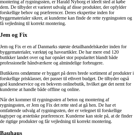
montering af rygningssten, er Harald Nyborg et ideelt sted at købe
dem. De tilbyder et varieret udvalg af disse produkter, der opfylder
forskellige behov og præferencer. Deres ekspertise inden for
byggematerialer sikrer, at kunderne kan finde de rette rygningssten og
få vejledning til korrekt montering.
Jem og Fix
Jem og Fix er en af Danmarks største detailhandelskæder inden for
byggematerialer, værktøj og haveartikler. De har mere end 120
butikker landet over og har opnået stor popularitet blandt både
professionelle håndværkere og almindelige forbrugere.
Butikkens omdømme er bygget på deres brede sortiment af produkter i
forskellige prisklasser, der passer til ethvert budget. De tilbyder også
god kundeservice og en bekvem onlinebutik, hvilket gør det nemt for
kunderne at handle både offline og online.
Når det kommer til rygningssten af beton og montering af
rygningssten, er Jem og Fix det rette sted at gå hen. De har et
omfattende udvalg af rygningssten, der er velegnet til forskellige
tagtyper og æstetiske præferencer. Kunderne kan stole på, at de finder
de rigtige produkter og får vejledning til korrekt montering.
Bauhaus