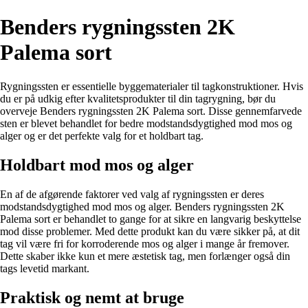
Benders rygningssten 2K
Palema sort
Rygningssten er essentielle byggematerialer til tagkonstruktioner. Hvis
du er på udkig efter kvalitetsprodukter til din tagrygning, bør du
overveje Benders rygningssten 2K Palema sort. Disse gennemfarvede
sten er blevet behandlet for bedre modstandsdygtighed mod mos og
alger og er det perfekte valg for et holdbart tag.
Holdbart mod mos og alger
En af de afgørende faktorer ved valg af rygningssten er deres
modstandsdygtighed mod mos og alger. Benders rygningssten 2K
Palema sort er behandlet to gange for at sikre en langvarig beskyttelse
mod disse problemer. Med dette produkt kan du være sikker på, at dit
tag vil være fri for korroderende mos og alger i mange år fremover.
Dette skaber ikke kun et mere æstetisk tag, men forlænger også din
tags levetid markant.
Praktisk og nemt at bruge