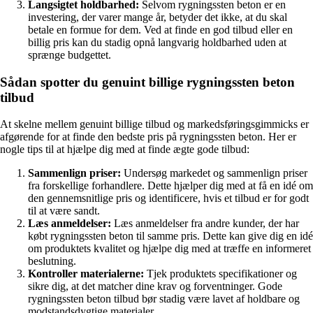
Langsigtet holdbarhed:
Selvom rygningssten beton er en
investering, der varer mange år, betyder det ikke, at du skal
betale en formue for dem. Ved at finde en god tilbud eller en
billig pris kan du stadig opnå langvarig holdbarhed uden at
sprænge budgettet.
Sådan spotter du genuint billige rygningssten beton
tilbud
At skelne mellem genuint billige tilbud og markedsføringsgimmicks er
afgørende for at finde den bedste pris på rygningssten beton. Her er
nogle tips til at hjælpe dig med at finde ægte gode tilbud:
Sammenlign priser:
Undersøg markedet og sammenlign priser
fra forskellige forhandlere. Dette hjælper dig med at få en idé om
den gennemsnitlige pris og identificere, hvis et tilbud er for godt
til at være sandt.
Læs anmeldelser:
Læs anmeldelser fra andre kunder, der har
købt rygningssten beton til samme pris. Dette kan give dig en idé
om produktets kvalitet og hjælpe dig med at træffe en informeret
beslutning.
Kontroller materialerne:
Tjek produktets specifikationer og
sikre dig, at det matcher dine krav og forventninger. Gode
rygningssten beton tilbud bør stadig være lavet af holdbare og
modstandsdygtige materialer.