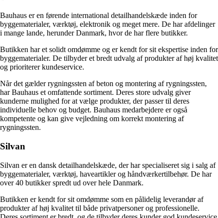
Bauhaus er en førende international detailhandelskæde inden for
byggematerialer, værktøj, elektronik og meget mere. De har afdelinger
i mange lande, herunder Danmark, hvor de har flere butikker.
Butikken har et solidt omdømme og er kendt for sit ekspertise inden for
byggematerialer. De tilbyder et bredt udvalg af produkter af høj kvalitet
og prioriterer kundeservice.
Når det gælder rygningssten af beton og montering af rygningssten,
har Bauhaus et omfattende sortiment. Deres store udvalg giver
kunderne mulighed for at vælge produkter, der passer til deres
individuelle behov og budget. Bauhaus medarbejdere er også
kompetente og kan give vejledning om korrekt montering af
rygningssten.
Silvan
Silvan er en dansk detailhandelskæde, der har specialiseret sig i salg af
byggematerialer, værktøj, haveartikler og håndværkertilbehør. De har
over 40 butikker spredt ud over hele Danmark.
Butikken er kendt for sit omdømme som en pålidelig leverandør af
produkter af høj kvalitet til både privatpersoner og professionelle.
Deres sortiment er bredt, og de tilbyder deres kunder god kundeservice