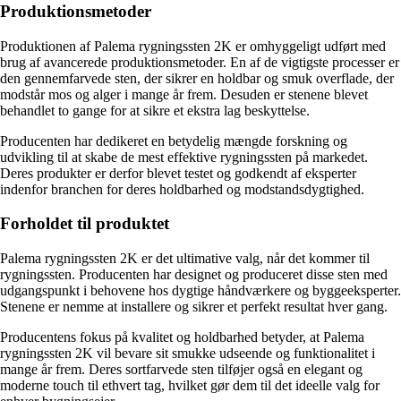
Produktionsmetoder
Produktionen af Palema rygningssten 2K er omhyggeligt udført med
brug af avancerede produktionsmetoder. En af de vigtigste processer er
den gennemfarvede sten, der sikrer en holdbar og smuk overflade, der
modstår mos og alger i mange år frem. Desuden er stenene blevet
behandlet to gange for at sikre et ekstra lag beskyttelse.
Producenten har dedikeret en betydelig mængde forskning og
udvikling til at skabe de mest effektive rygningssten på markedet.
Deres produkter er derfor blevet testet og godkendt af eksperter
indenfor branchen for deres holdbarhed og modstandsdygtighed.
Forholdet til produktet
Palema rygningssten 2K er det ultimative valg, når det kommer til
rygningssten. Producenten har designet og produceret disse sten med
udgangspunkt i behovene hos dygtige håndværkere og byggeeksperter.
Stenene er nemme at installere og sikrer et perfekt resultat hver gang.
Producentens fokus på kvalitet og holdbarhed betyder, at Palema
rygningssten 2K vil bevare sit smukke udseende og funktionalitet i
mange år frem. Deres sortfarvede sten tilføjer også en elegant og
moderne touch til ethvert tag, hvilket gør dem til det ideelle valg for