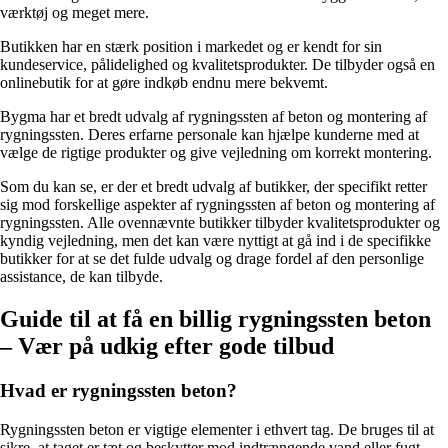
værktøj og meget mere.
Butikken har en stærk position i markedet og er kendt for sin
kundeservice, pålidelighed og kvalitetsprodukter. De tilbyder også en
onlinebutik for at gøre indkøb endnu mere bekvemt.
Bygma har et bredt udvalg af rygningssten af beton og montering af
rygningssten. Deres erfarne personale kan hjælpe kunderne med at
vælge de rigtige produkter og give vejledning om korrekt montering.
Som du kan se, er der et bredt udvalg af butikker, der specifikt retter
sig mod forskellige aspekter af rygningssten af beton og montering af
rygningssten. Alle ovennævnte butikker tilbyder kvalitetsprodukter og
kyndig vejledning, men det kan være nyttigt at gå ind i de specifikke
butikker for at se det fulde udvalg og drage fordel af den personlige
assistance, de kan tilbyde.
Guide til at få en billig rygningssten beton
– Vær på udkig efter gode tilbud
Hvad er rygningssten beton?
Rygningssten beton er vigtige elementer i ethvert tag. De bruges til at
sikre, at taget er tæt og beskytter mod indtrængende vand eller fugt.