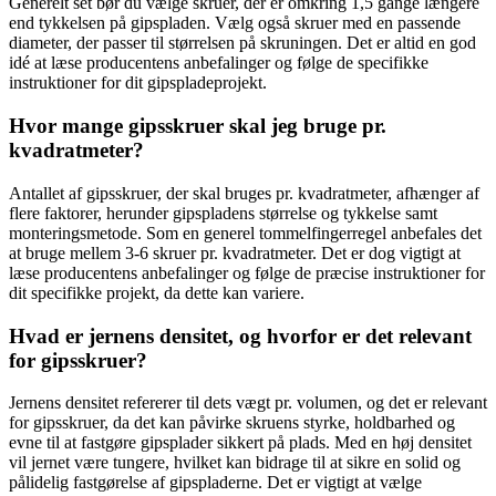
Generelt set bør du vælge skruer, der er omkring 1,5 gange længere
end tykkelsen på gipspladen. Vælg også skruer med en passende
diameter, der passer til størrelsen på skruningen. Det er altid en god
idé at læse producentens anbefalinger og følge de specifikke
instruktioner for dit gipspladeprojekt.
Hvor mange gipsskruer skal jeg bruge pr.
kvadratmeter?
Antallet af gipsskruer, der skal bruges pr. kvadratmeter, afhænger af
flere faktorer, herunder gipspladens størrelse og tykkelse samt
monteringsmetode. Som en generel tommelfingerregel anbefales det
at bruge mellem 3-6 skruer pr. kvadratmeter. Det er dog vigtigt at
læse producentens anbefalinger og følge de præcise instruktioner for
dit specifikke projekt, da dette kan variere.
Hvad er jernens densitet, og hvorfor er det relevant
for gipsskruer?
Jernens densitet refererer til dets vægt pr. volumen, og det er relevant
for gipsskruer, da det kan påvirke skruens styrke, holdbarhed og
evne til at fastgøre gipsplader sikkert på plads. Med en høj densitet
vil jernet være tungere, hvilket kan bidrage til at sikre en solid og
pålidelig fastgørelse af gipspladerne. Det er vigtigt at vælge