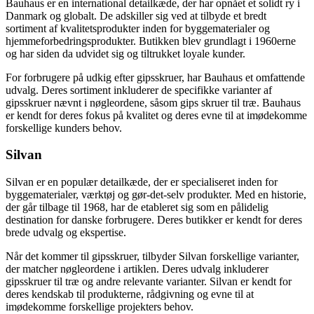
Bauhaus er en international detailkæde, der har opnået et solidt ry i
Danmark og globalt. De adskiller sig ved at tilbyde et bredt
sortiment af kvalitetsprodukter inden for byggematerialer og
hjemmeforbedringsprodukter. Butikken blev grundlagt i 1960erne
og har siden da udvidet sig og tiltrukket loyale kunder.
For forbrugere på udkig efter gipsskruer, har Bauhaus et omfattende
udvalg. Deres sortiment inkluderer de specifikke varianter af
gipsskruer nævnt i nøgleordene, såsom gips skruer til træ. Bauhaus
er kendt for deres fokus på kvalitet og deres evne til at imødekomme
forskellige kunders behov.
Silvan
Silvan er en populær detailkæde, der er specialiseret inden for
byggematerialer, værktøj og gør-det-selv produkter. Med en historie,
der går tilbage til 1968, har de etableret sig som en pålidelig
destination for danske forbrugere. Deres butikker er kendt for deres
brede udvalg og ekspertise.
Når det kommer til gipsskruer, tilbyder Silvan forskellige varianter,
der matcher nøgleordene i artiklen. Deres udvalg inkluderer
gipsskruer til træ og andre relevante varianter. Silvan er kendt for
deres kendskab til produkterne, rådgivning og evne til at
imødekomme forskellige projekters behov.