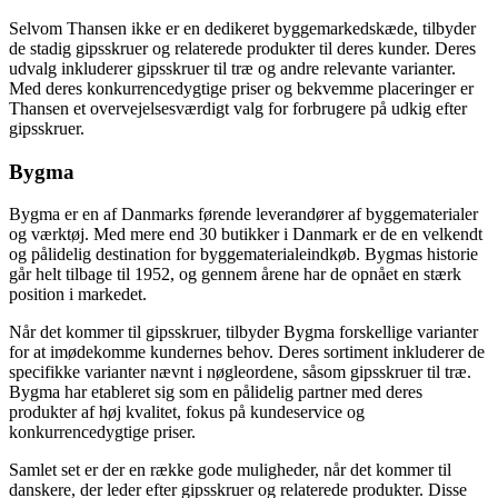
Selvom Thansen ikke er en dedikeret byggemarkedskæde, tilbyder
de stadig gipsskruer og relaterede produkter til deres kunder. Deres
udvalg inkluderer gipsskruer til træ og andre relevante varianter.
Med deres konkurrencedygtige priser og bekvemme placeringer er
Thansen et overvejelsesværdigt valg for forbrugere på udkig efter
gipsskruer.
Bygma
Bygma er en af Danmarks førende leverandører af byggematerialer
og værktøj. Med mere end 30 butikker i Danmark er de en velkendt
og pålidelig destination for byggematerialeindkøb. Bygmas historie
går helt tilbage til 1952, og gennem årene har de opnået en stærk
position i markedet.
Når det kommer til gipsskruer, tilbyder Bygma forskellige varianter
for at imødekomme kundernes behov. Deres sortiment inkluderer de
specifikke varianter nævnt i nøgleordene, såsom gipsskruer til træ.
Bygma har etableret sig som en pålidelig partner med deres
produkter af høj kvalitet, fokus på kundeservice og
konkurrencedygtige priser.
Samlet set er der en række gode muligheder, når det kommer til
danskere, der leder efter gipsskruer og relaterede produkter. Disse