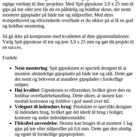
rigtige værktøj til dine projekter. Med Spit gipsskrue 3,9 x 25 mm til
gips på træ eller jern får du en pålidelig og holdbar skrue, der nemt
monterer gipsplader på både træ og stålprofiler. Med dens
trompethoved og elforzinkede overflade er du sikker på at få en god
og holdbar montering.
Så gå ikke på kompromis med kvaliteten af dine gipsinstallationer.
Vælg Spit gipsskrue til træ og jern 3,9 x 25 mm og gør dit projekt til
en succes.
Fordele
Nem montering
: Spit gipsskruen er specielt designet til at
montere almindelige gipsplader på både træ og stål. Dette gør
det nemt og bekvemt at installere gipsplader i forskellige
miljøer.
Høj kvalitet
: Gipsskruen er elforzinket, hvilket giver den en
holdbar overfladebehandling. Dette sikrer, at skruen kan
modstå korrosion og forblive i god stand over tid.
Velegnet til indendørs brug
: Produktet er specifikt designet
til indendørs brug, hvilket gør det ideelt til brug i boliger,
kontorer og andre indendørsområder.
Fleksibel anvendelse
: Skruen kan bruges til at montere 1 lag
gips på træ eller stålprofiler på 0,6 mm. Dette gør den alsidig
og egnet til forskellige gipsprojekter.