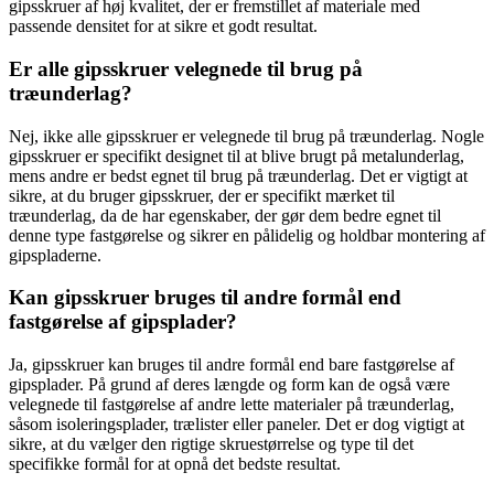
gipsskruer af høj kvalitet, der er fremstillet af materiale med
passende densitet for at sikre et godt resultat.
Er alle gipsskruer velegnede til brug på
træunderlag?
Nej, ikke alle gipsskruer er velegnede til brug på træunderlag. Nogle
gipsskruer er specifikt designet til at blive brugt på metalunderlag,
mens andre er bedst egnet til brug på træunderlag. Det er vigtigt at
sikre, at du bruger gipsskruer, der er specifikt mærket til
træunderlag, da de har egenskaber, der gør dem bedre egnet til
denne type fastgørelse og sikrer en pålidelig og holdbar montering af
gipspladerne.
Kan gipsskruer bruges til andre formål end
fastgørelse af gipsplader?
Ja, gipsskruer kan bruges til andre formål end bare fastgørelse af
gipsplader. På grund af deres længde og form kan de også være
velegnede til fastgørelse af andre lette materialer på træunderlag,
såsom isoleringsplader, trælister eller paneler. Det er dog vigtigt at
sikre, at du vælger den rigtige skruestørrelse og type til det
specifikke formål for at opnå det bedste resultat.