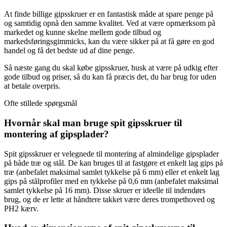
At finde billige gipsskruer er en fantastisk måde at spare penge på
og samtidig opnå den samme kvalitet. Ved at være opmærksom på
markedet og kunne skelne mellem gode tilbud og
markedsføringsgimmicks, kan du være sikker på at få gøre en god
handel og få det bedste ud af dine penge.
Så næste gang du skal købe gipsskruer, husk at være på udkig efter
gode tilbud og priser, så du kan få præcis det, du har brug for uden
at betale overpris.
Ofte stillede spørgsmål
Hvornår skal man bruge spit gipsskruer til
montering af gipsplader?
Spit gipsskruer er velegnede til montering af almindelige gipsplader
på både træ og stål. De kan bruges til at fastgøre et enkelt lag gips på
træ (anbefalet maksimal samlet tykkelse på 6 mm) eller et enkelt lag
gips på stålprofiler med en tykkelse på 0,6 mm (anbefalet maksimal
samlet tykkelse på 16 mm). Disse skruer er ideelle til indendørs
brug, og de er lette at håndtere takket være deres trompethoved og
PH2 kærv.