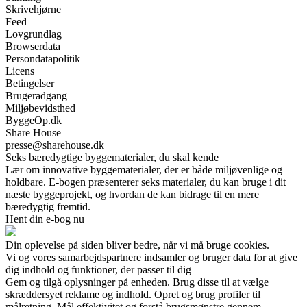
Skrivehjørne
Feed
Lovgrundlag
Browserdata
Persondatapolitik
Licens
Betingelser
Brugeradgang
Miljøbevidsthed
ByggeOp.dk
Share House
presse@sharehouse.dk
Seks bæredygtige byggematerialer, du skal kende
Lær om innovative byggematerialer, der er både miljøvenlige og
holdbare. E-bogen præsenterer seks materialer, du kan bruge i dit
næste byggeprojekt, og hvordan de kan bidrage til en mere
bæredygtig fremtid.
Hent din e-bog nu
Din oplevelse på siden bliver bedre, når vi må bruge cookies.
Vi og vores samarbejdspartnere indsamler og bruger data for at give
dig indhold og funktioner, der passer til dig
Gem og tilgå oplysninger på enheden. Brug disse til at vælge
skræddersyet reklame og indhold. Opret og brug profiler til
målretning. Mål effektivitet og forstå brugsmønstre gennem