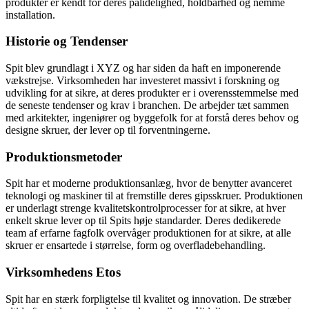
produkter er kendt for deres pålidelighed, holdbarhed og nemme
installation.
Historie og Tendenser
Spit blev grundlagt i XYZ og har siden da haft en imponerende
vækstrejse. Virksomheden har investeret massivt i forskning og
udvikling for at sikre, at deres produkter er i overensstemmelse med
de seneste tendenser og krav i branchen. De arbejder tæt sammen
med arkitekter, ingeniører og byggefolk for at forstå deres behov og
designe skruer, der lever op til forventningerne.
Produktionsmetoder
Spit har et moderne produktionsanlæg, hvor de benytter avanceret
teknologi og maskiner til at fremstille deres gipsskruer. Produktionen
er underlagt strenge kvalitetskontrolprocesser for at sikre, at hver
enkelt skrue lever op til Spits høje standarder. Deres dedikerede
team af erfarne fagfolk overvåger produktionen for at sikre, at alle
skruer er ensartede i størrelse, form og overfladebehandling.
Virksomhedens Etos
Spit har en stærk forpligtelse til kvalitet og innovation. De stræber