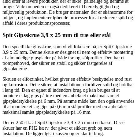
altid efter at levere produkter, der er sikre, pålidelige og nemme at
bruge. Virksomheden er også dedikeret til bæredygtighed og
miljøvenlig produktion. De bruger materialer, der er skånsomme for
miljøet, og implementerer løbende processer for at reducere spild og
affald i deres produktionsprocesser.
Spit Gipsskrue 3,9 x 25 mm til træ eller stål
Den specifikke gipsskrue, som vi vil fokusere på, er Spit Gipsskrue
3,9 x 25 mm. Denne skrue er designet til nem og effektiv montering
af almindelige gipsplader på både træ og stålprofiler. Den har et
trompethoved, der sikrer en stabil og sikker fastgørelse af
gipspladerne.
Skruen er elforzinket, hvilket giver en effektiv beskyttelse mod rust
og korrosion. Dette sikrer, at installationen forbliver solid og holdbar
i lang tid. Den er egnet til indendørs brug og kan bruges til at
montere et lag gips på træ med en anbefalet maksimal samlet
gipspladetykkelse på 6 mm. På samme måde kan den også anvendes
til at montere et lag gips på 0,6 mm stålprofiler med en anbefalet
maksimal samlet gipspladetykkelse på 16 mm.
Der er 250 stk. af Spit Gipsskrue 3,9 x 25 mm i en kasse. Disse
skruer har en PH2 kærv, der giver et sikkert greb og nem
installation. De ligger løst i kassen og er klar til brug.