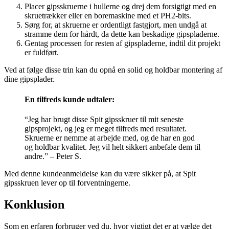
Placer gipsskruerne i hullerne og drej dem forsigtigt med en
skruetrækker eller en boremaskine med et PH2-bits.
Sørg for, at skruerne er ordentligt fastgjort, men undgå at
stramme dem for hårdt, da dette kan beskadige gipspladerne.
Gentag processen for resten af ​​gipspladerne, indtil dit projekt
er fuldført.
Ved at følge disse trin kan du opnå en solid og holdbar montering af
dine gipsplader.
En tilfreds kunde udtaler:
“Jeg har brugt disse Spit gipsskruer til mit seneste
gipsprojekt, og jeg er meget tilfreds med resultatet.
Skruerne er nemme at arbejde med, og de har en god
og holdbar kvalitet. Jeg vil helt sikkert anbefale dem til
andre.” – Peter S.
Med denne kundeanmeldelse kan du være sikker på, at Spit
gipsskruen lever op til forventningerne.
Konklusion
Som en erfaren forbruger ved du, hvor vigtigt det er at vælge det