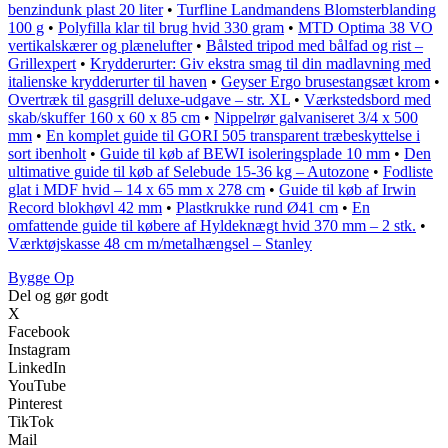
benzindunk plast 20 liter
•
Turfline Landmandens Blomsterblanding
100 g
•
Polyfilla klar til brug hvid 330 gram
•
MTD Optima 38 VO
vertikalskærer og plænelufter
•
Bålsted tripod med bålfad og rist –
Grillexpert
•
Krydderurter: Giv ekstra smag til din madlavning med
italienske krydderurter til haven
•
Geyser Ergo brusestangsæt krom
•
Overtræk til gasgrill deluxe-udgave – str. XL
•
Værkstedsbord med
skab/skuffer 160 x 60 x 85 cm
•
Nippelrør galvaniseret 3/4 x 500
mm
•
En komplet guide til GORI 505 transparent træbeskyttelse i
sort ibenholt
•
Guide til køb af BEWI isoleringsplade 10 mm
•
Den
ultimative guide til køb af Selebude 15-36 kg – Autozone
•
Fodliste
glat i MDF hvid – 14 x 65 mm x 278 cm
•
Guide til køb af Irwin
Record blokhøvl 42 mm
•
Plastkrukke rund Ø41 cm
•
En
omfattende guide til købere af Hyldeknægt hvid 370 mm – 2 stk.
•
Værktøjskasse 48 cm m/metalhængsel – Stanley
Bygge Op
Del og gør godt
X
Facebook
Instagram
LinkedIn
YouTube
Pinterest
TikTok
Mail