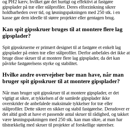
og PH2 kærv, hvilket gør det hurtigt og effektivt at fastgøre
gipsplader på træ eller stålprofiler. Deres elforzinkning sikrer
holdbarheden over tid, og løsningspakningen med 250 stk. i en
kasse gør dem ideelle til større projekter eller gentagen brug.
Kan spit gipsskruer bruges til at montere flere lag
gipsplader?
Spit gipsskruerne er primært designet til at fastgøre et enkelt lag
gipsplader på enten træ eller stålprofiler. Derfor anbefales det ikke at
bruge disse skruer til at montere flere lag gipsplader, da det kan
påvirke fastgørelsens styrke og stabilitet.
Hvilke andre overvejelser bør man have, når man
bruger spit gipsskruer til at montere gipsplader?
Når man bruger spit gipsskruer til at montere gipsplader, er det
vigtigt at sikre, at tykkelsen af de samlede gipsplader ikke
overskrider de anbefalede maksimale tykkelser for træ eller
stålprofiler. Dette sikrer en sikker og stabil fastgørelse. Derudover er
det altid godt at have et passende antal skruer til rådighed, og takket
være løsningspakningen med 250 stk. kan man sikre, at man har
tilstrækkelig med skruer til projekter af forskellige størrelser.