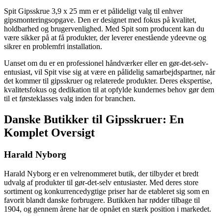
Spit Gipsskrue 3,9 x 25 mm er et pålideligt valg til enhver
gipsmonteringsopgave. Den er designet med fokus på kvalitet,
holdbarhed og brugervenlighed. Med Spit som producent kan du
være sikker på at få produkter, der leverer enestående ydeevne og
sikrer en problemfri installation.
Uanset om du er en professionel håndværker eller en gør-det-selv-
entusiast, vil Spit vise sig at være en pålidelig samarbejdspartner, når
det kommer til gipsskruer og relaterede produkter. Deres ekspertise,
kvalitetsfokus og dedikation til at opfylde kundernes behov gør dem
til et førsteklasses valg inden for branchen.
Danske Butikker til Gipsskruer: En
Komplet Oversigt
Harald Nyborg
Harald Nyborg er en velrenommeret butik, der tilbyder et bredt
udvalg af produkter til gør-det-selv entusiaster. Med deres store
sortiment og konkurrencedygtige priser har de etableret sig som en
favorit blandt danske forbrugere. Butikken har rødder tilbage til
1904, og gennem årene har de opnået en stærk position i markedet.