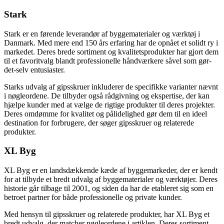
Stark
Stark er en førende leverandør af byggematerialer og værktøj i
Danmark. Med mere end 150 års erfaring har de opnået et solidt ry i
markedet. Deres brede sortiment og kvalitetsprodukter har gjort dem
til et favoritvalg blandt professionelle håndværkere såvel som gør-
det-selv entusiaster.
Starks udvalg af gipsskruer inkluderer de specifikke varianter nævnt
i nøgleordene. De tilbyder også rådgivning og ekspertise, der kan
hjælpe kunder med at vælge de rigtige produkter til deres projekter.
Deres omdømme for kvalitet og pålidelighed gør dem til en ideel
destination for forbrugere, der søger gipsskruer og relaterede
produkter.
XL Byg
XL Byg er en landsdækkende kæde af byggemarkeder, der er kendt
for at tilbyde et bredt udvalg af byggematerialer og værktøjer. Deres
historie går tilbage til 2001, og siden da har de etableret sig som en
betroet partner for både professionelle og private kunder.
Med hensyn til gipsskruer og relaterede produkter, har XL Byg et
bredt udvalg, der matcher nøgleordene i artiklen. Deres sortiment