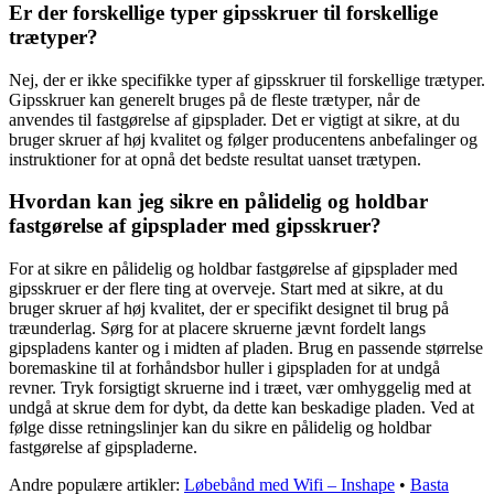
Er der forskellige typer gipsskruer til forskellige
trætyper?
Nej, der er ikke specifikke typer af gipsskruer til forskellige trætyper.
Gipsskruer kan generelt bruges på de fleste trætyper, når de
anvendes til fastgørelse af gipsplader. Det er vigtigt at sikre, at du
bruger skruer af høj kvalitet og følger producentens anbefalinger og
instruktioner for at opnå det bedste resultat uanset trætypen.
Hvordan kan jeg sikre en pålidelig og holdbar
fastgørelse af gipsplader med gipsskruer?
For at sikre en pålidelig og holdbar fastgørelse af gipsplader med
gipsskruer er der flere ting at overveje. Start med at sikre, at du
bruger skruer af høj kvalitet, der er specifikt designet til brug på
træunderlag. Sørg for at placere skruerne jævnt fordelt langs
gipspladens kanter og i midten af pladen. Brug en passende størrelse
boremaskine til at forhåndsbor huller i gipspladen for at undgå
revner. Tryk forsigtigt skruerne ind i træet, vær omhyggelig med at
undgå at skrue dem for dybt, da dette kan beskadige pladen. Ved at
følge disse retningslinjer kan du sikre en pålidelig og holdbar
fastgørelse af gipspladerne.
Andre populære artikler:
Løbebånd med Wifi – Inshape
•
Basta