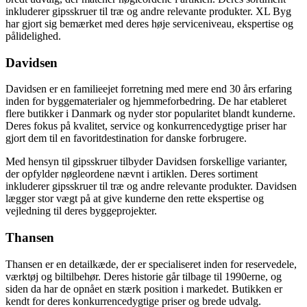
inkluderer gipsskruer til træ og andre relevante produkter. XL Byg
har gjort sig bemærket med deres høje serviceniveau, ekspertise og
pålidelighed.
Davidsen
Davidsen er en familieejet forretning med mere end 30 års erfaring
inden for byggematerialer og hjemmeforbedring. De har etableret
flere butikker i Danmark og nyder stor popularitet blandt kunderne.
Deres fokus på kvalitet, service og konkurrencedygtige priser har
gjort dem til en favoritdestination for danske forbrugere.
Med hensyn til gipsskruer tilbyder Davidsen forskellige varianter,
der opfylder nøgleordene nævnt i artiklen. Deres sortiment
inkluderer gipsskruer til træ og andre relevante produkter. Davidsen
lægger stor vægt på at give kunderne den rette ekspertise og
vejledning til deres byggeprojekter.
Thansen
Thansen er en detailkæde, der er specialiseret inden for reservedele,
værktøj og biltilbehør. Deres historie går tilbage til 1990erne, og
siden da har de opnået en stærk position i markedet. Butikken er
kendt for deres konkurrencedygtige priser og brede udvalg.