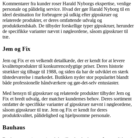
Kommentarer fra kunder roser Harald Nyborgs ekspertise, venlige
personale og pålidelig service. Hvad der gør Harald Nyborg til en
ideel destination for forbrugere på udkig efter gipsskruer og
relaterede produkter, er deres omfattende udvalg og
produktkendskab. De tilbyder forskellige typer gipsskruer, herunder
de specifikke varianter nævnt i nøgleordene, såsom gipsskruer til
træ.
Jem og Fix
Jem og Fix er en velkendt detailkæde, der er kendt for at levere
kvalitetsprodukter til konkurrencedygtige priser. Deres historie
strækker sig tilbage til 1988, og siden da har de udviklet en stærk
tilstedeværelse i markedet. Butikken nyder stor popularitet blandt
både professionelle håndværkere og gør-det-selv entusiaster.
Med hensyn til gipsskruer og relaterede produkter tilbyder Jem og
Fix et bredt udvalg, der matcher kundernes behov. Deres sortiment
omfatter de specifikke varianter af gipsskruer nævnt i nøgleordene,
såsom gipsskruer til træ. Jem og Fix er kendt for deres
produktkvalitet, pålidelighed og hjælpsomme personale.
Bauhaus