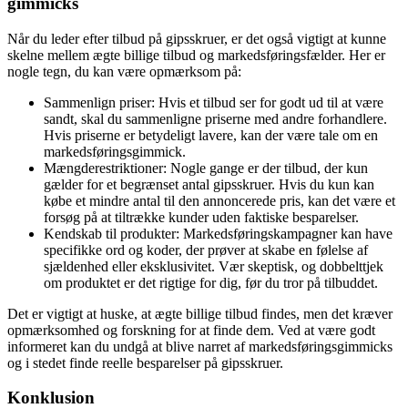
gimmicks
Når du leder efter tilbud på gipsskruer, er det også vigtigt at kunne
skelne mellem ægte billige tilbud og markedsføringsfælder. Her er
nogle tegn, du kan være opmærksom på:
Sammenlign priser: Hvis et tilbud ser for godt ud til at være
sandt, skal du sammenligne priserne med andre forhandlere.
Hvis priserne er betydeligt lavere, kan der være tale om en
markedsføringsgimmick.
Mængderestriktioner: Nogle gange er der tilbud, der kun
gælder for et begrænset antal gipsskruer. Hvis du kun kan
købe et mindre antal til den annoncerede pris, kan det være et
forsøg på at tiltrække kunder uden faktiske besparelser.
Kendskab til produkter: Markedsføringskampagner kan have
specifikke ord og koder, der prøver at skabe en følelse af
sjældenhed eller eksklusivitet. Vær skeptisk, og dobbelttjek
om produktet er det rigtige for dig, før du tror på tilbuddet.
Det er vigtigt at huske, at ægte billige tilbud findes, men det kræver
opmærksomhed og forskning for at finde dem. Ved at være godt
informeret kan du undgå at blive narret af markedsføringsgimmicks
og i stedet finde reelle besparelser på gipsskruer.
Konklusion