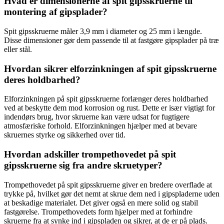
Hvad er dimensionerne af spit gipsskruerne til
montering af gipsplader?
Spit gipsskruerne måler 3,9 mm i diameter og 25 mm i længde.
Disse dimensioner gør dem passende til at fastgøre gipsplader på træ
eller stål.
Hvordan sikrer elforzinkningen af spit gipsskruerne
deres holdbarhed?
Elforzinkningen på spit gipsskruerne forlænger deres holdbarhed
ved at beskytte dem mod korrosion og rust. Dette er især vigtigt for
indendørs brug, hvor skruerne kan være udsat for fugtigere
atmosfæriske forhold. Elforzinkningen hjælper med at bevare
skruernes styrke og sikkerhed over tid.
Hvordan adskiller trompethovedet på spit
gipsskruerne sig fra andre skruetyper?
Trompethovedet på spit gipsskruerne giver en bredere overflade at
trykke på, hvilket gør det nemt at skrue dem ned i gipspladerne uden
at beskadige materialet. Det giver også en mere solid og stabil
fastgørelse. Trompethovedets form hjælper med at forhindre
skruerne fra at synke ind i gipspladen og sikrer, at de er på plads.