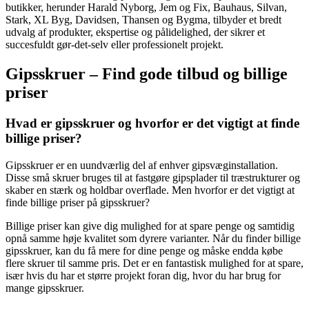
butikker, herunder Harald Nyborg, Jem og Fix, Bauhaus, Silvan,
Stark, XL Byg, Davidsen, Thansen og Bygma, tilbyder et bredt
udvalg af produkter, ekspertise og pålidelighed, der sikrer et
succesfuldt gør-det-selv eller professionelt projekt.
Gipsskruer – Find gode tilbud og billige
priser
Hvad er gipsskruer og hvorfor er det vigtigt at finde
billige priser?
Gipsskruer er en uundværlig del af enhver gipsvæginstallation.
Disse små skruer bruges til at fastgøre gipsplader til træstrukturer og
skaber en stærk og holdbar overflade. Men hvorfor er det vigtigt at
finde billige priser på gipsskruer?
Billige priser kan give dig mulighed for at spare penge og samtidig
opnå samme høje kvalitet som dyrere varianter. Når du finder billige
gipsskruer, kan du få mere for dine penge og måske endda købe
flere skruer til samme pris. Det er en fantastisk mulighed for at spare,
især hvis du har et større projekt foran dig, hvor du har brug for
mange gipsskruer.