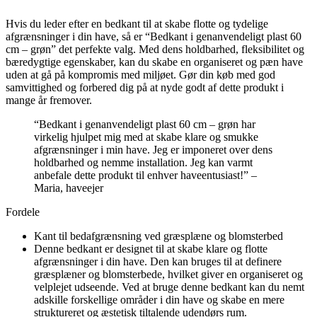
Hvis du leder efter en bedkant til at skabe flotte og tydelige
afgrænsninger i din have, så er “Bedkant i genanvendeligt plast 60
cm – grøn” det perfekte valg. Med dens holdbarhed, fleksibilitet og
bæredygtige egenskaber, kan du skabe en organiseret og pæn have
uden at gå på kompromis med miljøet. Gør din køb med god
samvittighed og forbered dig på at nyde godt af dette produkt i
mange år fremover.
“Bedkant i genanvendeligt plast 60 cm – grøn har
virkelig hjulpet mig med at skabe klare og smukke
afgrænsninger i min have. Jeg er imponeret over dens
holdbarhed og nemme installation. Jeg kan varmt
anbefale dette produkt til enhver haveentusiast!” –
Maria, haveejer
Fordele
Kant til bedafgrænsning ved græsplæne og blomsterbed
Denne bedkant er designet til at skabe klare og flotte
afgrænsninger i din have. Den kan bruges til at definere
græsplæner og blomsterbede, hvilket giver en organiseret og
velplejet udseende. Ved at bruge denne bedkant kan du nemt
adskille forskellige områder i din have og skabe en mere
struktureret og æstetisk tiltalende udendørs rum.