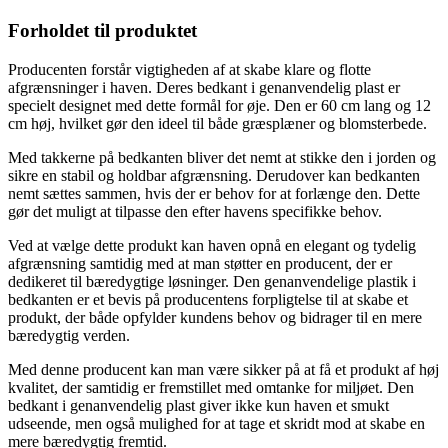
Forholdet til produktet
Producenten forstår vigtigheden af at skabe klare og flotte
afgrænsninger i haven. Deres bedkant i genanvendelig plast er
specielt designet med dette formål for øje. Den er 60 cm lang og 12
cm høj, hvilket gør den ideel til både græsplæner og blomsterbede.
Med takkerne på bedkanten bliver det nemt at stikke den i jorden og
sikre en stabil og holdbar afgrænsning. Derudover kan bedkanten
nemt sættes sammen, hvis der er behov for at forlænge den. Dette
gør det muligt at tilpasse den efter havens specifikke behov.
Ved at vælge dette produkt kan haven opnå en elegant og tydelig
afgrænsning samtidig med at man støtter en producent, der er
dedikeret til bæredygtige løsninger. Den genanvendelige plastik i
bedkanten er et bevis på producentens forpligtelse til at skabe et
produkt, der både opfylder kundens behov og bidrager til en mere
bæredygtig verden.
Med denne producent kan man være sikker på at få et produkt af høj
kvalitet, der samtidig er fremstillet med omtanke for miljøet. Den
bedkant i genanvendelig plast giver ikke kun haven et smukt
udseende, men også mulighed for at tage et skridt mod at skabe en
mere bæredygtig fremtid.