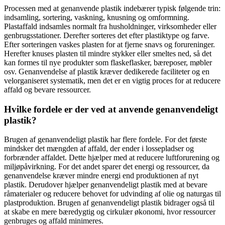
Processen med at genanvende plastik indebærer typisk følgende trin:
indsamling, sortering, vaskning, knusning og omformning.
Plastaffald indsamles normalt fra husholdninger, virksomheder eller
genbrugsstationer. Derefter sorteres det efter plastiktype og farve.
Efter sorteringen vaskes plasten for at fjerne snavs og forureninger.
Herefter knuses plasten til mindre stykker eller smeltes ned, så det
kan formes til nye produkter som flaskeflasker, bæreposer, møbler
osv. Genanvendelse af plastik kræver dedikerede faciliteter og en
velorganiseret systematik, men det er en vigtig proces for at reducere
affald og bevare ressourcer.
Hvilke fordele er der ved at anvende genanvendeligt
plastik?
Brugen af genanvendeligt plastik har flere fordele. For det første
mindsker det mængden af affald, der ender i lossepladser og
forbrænder affaldet. Dette hjælper med at reducere luftforurening og
miljøpåvirkning. For det andet sparer det energi og ressourcer, da
genanvendelse kræver mindre energi end produktionen af nyt
plastik. Derudover hjælper genanvendeligt plastik med at bevare
råmaterialer og reducere behovet for udvinding af olie og naturgas til
plastproduktion. Brugen af genanvendeligt plastik bidrager også til
at skabe en mere bæredygtig og cirkulær økonomi, hvor ressourcer
genbruges og affald minimeres.