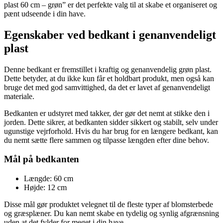
plast 60 cm – grøn” er det perfekte valg til at skabe et organiseret og
pænt udseende i din have.
Egenskaber ved bedkant i genanvendeligt
plast
Denne bedkant er fremstillet i kraftig og genanvendelig grøn plast.
Dette betyder, at du ikke kun får et holdbart produkt, men også kan
bruge det med god samvittighed, da det er lavet af genanvendeligt
materiale.
Bedkanten er udstyret med takker, der gør det nemt at stikke den i
jorden. Dette sikrer, at bedkanten sidder sikkert og stabilt, selv under
ugunstige vejrforhold. Hvis du har brug for en længere bedkant, kan
du nemt sætte flere sammen og tilpasse længden efter dine behov.
Mål på bedkanten
Længde: 60 cm
Højde: 12 cm
Disse mål gør produktet velegnet til de fleste typer af blomsterbede
og græsplæner. Du kan nemt skabe en tydelig og synlig afgrænsning
uden at det fylder for meget i din have.