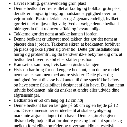
Lavet i kraftig, genanvendelig grøn plast
Denne bedkant er fremstillet af kraftig og holdbar grøn plast,
der sikrer langvarig brug og modstandsdygtighed over for
vejrforhold. Plastmaterialet er også genanvendeligt, hvilket
gør det til et miljøvenligt valg. Ved at vælge denne bedkant
bidrager du til at reducere affald og bevare miljøet.
Takkerne gør det nemt at stikke kanten i jorden
Denne bedkant er udstyret med takker, der gør det nemt at
placere den i jorden. Takkerne sikrer, at bedkanten forbliver
på plads og ikke flytter sig over tid. Dette gør installationen
hurtig og problemfri, og du behøver ikke bekymre dig om, at
bedkanten bliver ustabil eller skifter position.
Kan sættes sammen, hvis kanten ønskes længere
Hvis du har brug for en længere bedkant, kan denne model
nemt sættes sammen med andre stykker. Dette giver dig
mulighed for at tilpasse bedkanten til dine specifikke behov
og have større fleksibilitet i designet af din have. Du kan nemt
udvide bedkanten, når du ønsker at ændre eller udvide dine
afgrænsninger.
Bedkanten er 60 cm lang og 12 cm høj
Denne bedkant har en længde på 60 cm og en højde på 12
cm. Disse dimensioner er ideelle til at skabe synlige og
markante afgrænsninger i din have. Denne størrelse giver
tilstrækkelig højde til at forhindre græs og jord i at sprede sig
mellem forskellige områder og giver samtidig et æstetisk