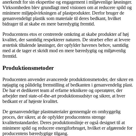
anerkendt for sin ekspertise og engagement i miljøvenlige løsninger.
Virksomheden blev grundlagt med visionen om at reducere spild og
minimere miljøpåvirkningen af plastprodukter. Derfor bruger de
genanvendeligt plastik som materiale til deres bedkant, hvilket
bidrager til at skabe en mere bæredygtig fremtid.
Producentens etos er centrerede omkring at skabe produkter af høj
kvalitet, der samtidig respekterer naturen. De stræber efter at levere
æstetisk tiltalende løsninger, der opfylder havenes behov, samtidig
med at de tager et skridt mod en mere bæredygtig og miljøvenlig
fremtid.
Produktionsmetoder
Producenten anvender avancerede produktionsmetoder, der sikrer en
nøjagtig og pålidelig fremstilling af bedkanten i genanvendelig plast.
De har et dedikeret team af erfarne teknikere og operatører, der
arbejder med state-of-the-art produktionsudstyr og sikrer, at hver
bedkant er af højeste kvalitet.
De genanvendelige plastmaterialer gennemgår en omhyggelig
proces, der sikrer, at de opfylder producentens strenge
kvalitetsstandarder. Deres produktionslinje er også designet til at
minimere spild og reducere energiforbruget, hvilket er afgørende for
producentens bæredygtige tilgang.