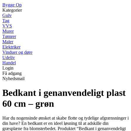
Bygge Op
Kategorier
Gulv
Tag
VVS
Murer
Tømrer
Maler
Elektriker
Vinduer og døre
Udeliv
Handel
Login
Få adgang
Nyhedsmail
Bedkant i genanvendeligt plast
60 cm – grøn
Har du nogensinde ønsket at skabe flotte og tydelige afgrænsninger i
din have? En bedkant er en ideel løsning til at adskille din
græsplæne fra blomsterbedet. Produktet “Bedkant i genanvendeligt