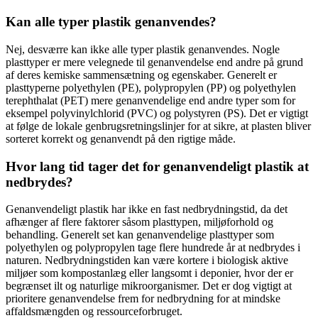
Kan alle typer plastik genanvendes?
Nej, desværre kan ikke alle typer plastik genanvendes. Nogle
plasttyper er mere velegnede til genanvendelse end andre på grund
af deres kemiske sammensætning og egenskaber. Generelt er
plasttyperne polyethylen (PE), polypropylen (PP) og polyethylen
terephthalat (PET) mere genanvendelige end andre typer som for
eksempel polyvinylchlorid (PVC) og polystyren (PS). Det er vigtigt
at følge de lokale genbrugsretningslinjer for at sikre, at plasten bliver
sorteret korrekt og genanvendt på den rigtige måde.
Hvor lang tid tager det for genanvendeligt plastik at
nedbrydes?
Genanvendeligt plastik har ikke en fast nedbrydningstid, da det
afhænger af flere faktorer såsom plasttypen, miljøforhold og
behandling. Generelt set kan genanvendelige plasttyper som
polyethylen og polypropylen tage flere hundrede år at nedbrydes i
naturen. Nedbrydningstiden kan være kortere i biologisk aktive
miljøer som kompostanlæg eller langsomt i deponier, hvor der er
begrænset ilt og naturlige mikroorganismer. Det er dog vigtigt at
prioritere genanvendelse frem for nedbrydning for at mindske
affaldsmængden og ressourceforbruget.