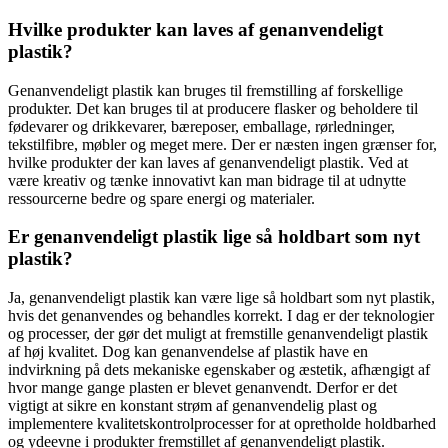
Hvilke produkter kan laves af genanvendeligt
plastik?
Genanvendeligt plastik kan bruges til fremstilling af forskellige
produkter. Det kan bruges til at producere flasker og beholdere til
fødevarer og drikkevarer, bæreposer, emballage, rørledninger,
tekstilfibre, møbler og meget mere. Der er næsten ingen grænser for,
hvilke produkter der kan laves af genanvendeligt plastik. Ved at
være kreativ og tænke innovativt kan man bidrage til at udnytte
ressourcerne bedre og spare energi og materialer.
Er genanvendeligt plastik lige så holdbart som nyt
plastik?
Ja, genanvendeligt plastik kan være lige så holdbart som nyt plastik,
hvis det genanvendes og behandles korrekt. I dag er der teknologier
og processer, der gør det muligt at fremstille genanvendeligt plastik
af høj kvalitet. Dog kan genanvendelse af plastik have en
indvirkning på dets mekaniske egenskaber og æstetik, afhængigt af
hvor mange gange plasten er blevet genanvendt. Derfor er det
vigtigt at sikre en konstant strøm af genanvendelig plast og
implementere kvalitetskontrolprocesser for at opretholde holdbarhed
og ydeevne i produkter fremstillet af genanvendeligt plastik.