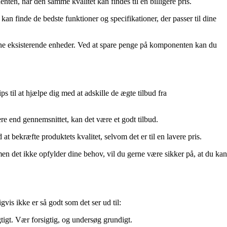
ten, når den samme kvalitet kan findes til en billigere pris.
an finde de bedste funktioner og specifikationer, der passer til dine
e dine eksisterende enheder. Ved at spare penge på komponenten kan du
tips til at hjælpe dig med at adskille de ægte tilbud fra
e end gennemsnittet, kan det være et godt tilbud.
at bekræfte produktets kvalitet, selvom det er til en lavere pris.
men det ikke opfylder dine behov, vil du gerne være sikker på, at du kan
vis ikke er så godt som det ser ud til:
igtigt. Vær forsigtig, og undersøg grundigt.