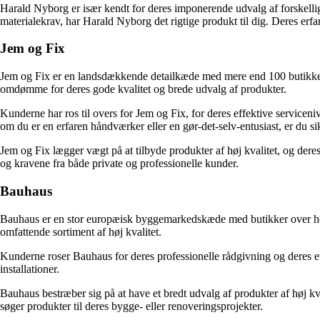
Harald Nyborg er især kendt for deres imponerende udvalg af forskellig
materialekrav, har Harald Nyborg det rigtige produkt til dig. Deres erfarn
Jem og Fix
Jem og Fix er en landsdækkende detailkæde med mere end 100 butikker i 
omdømme for deres gode kvalitet og brede udvalg af produkter.
Kunderne har ros til overs for Jem og Fix, for deres effektive serviceni
om du er en erfaren håndværker eller en gør-det-selv-entusiast, er du si
Jem og Fix lægger vægt på at tilbyde produkter af høj kvalitet, og dere
og kravene fra både private og professionelle kunder.
Bauhaus
Bauhaus er en stor europæisk byggemarkedskæde med butikker over hele 
omfattende sortiment af høj kvalitet.
Kunderne roser Bauhaus for deres professionelle rådgivning og deres evn
installationer.
Bauhaus bestræber sig på at have et bredt udvalg af produkter af høj kval
søger produkter til deres bygge- eller renoveringsprojekter.