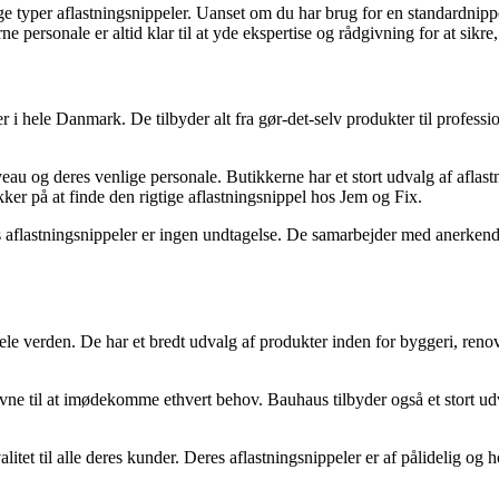
e typer aflastningsnippeler. Uanset om du har brug for en standardnippe
e personale er altid klar til at yde ekspertise og rådgivning for at sikre,
hele Danmark. De tilbyder alt fra gør-det-selv produkter til profession
veau og deres venlige personale. Butikkerne har et stort udvalg af aflast
kker på at finde den rigtige aflastningsnippel hos Jem og Fix.
s aflastningsnippeler er ingen undtagelse. De samarbejder med anerkendte
verden. De har et bredt udvalg af produkter inden for byggeri, renove
e til at imødekomme ethvert behov. Bauhaus tilbyder også et stort udvalg
itet til alle deres kunder. Deres aflastningsnippeler er af pålidelig og h