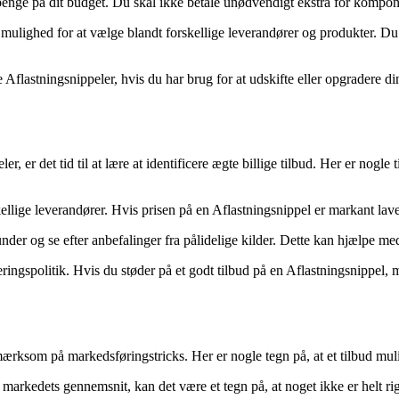
penge på dit budget. Du skal ikke betale unødvendigt ekstra for komponen
ulighed for at vælge blandt forskellige leverandører og produkter. Du k
ge Aflastningsnippeler, hvis du har brug for at udskifte eller opgrader
er, er det tid til at lære at identificere ægte billige tilbud. Her er nogle 
lige leverandører. Hvis prisen på en Aflastningsnippel er markant laver
der og se efter anbefalinger fra pålidelige kilder. Dette kan hjælpe med 
ringspolitik. Hvis du støder på et godt tilbud på en Aflastningsnippel, 
ærksom på markedsføringstricks. Her er nogle tegn på, at et tilbud mulig
til markedets gennemsnit, kan det være et tegn på, at noget ikke er helt r