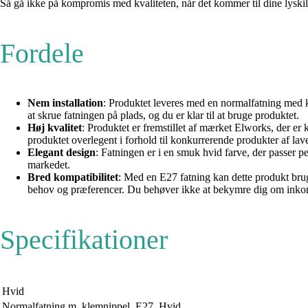
Så gå ikke på kompromis med kvaliteten, når det kommer til dine lyskil
Fordele
Nem installation
: Produktet leveres med en normalfatning med kl
at skrue fatningen på plads, og du er klar til at bruge produktet.
Høj kvalitet
: Produktet er fremstillet af mærket Elworks, der er k
produktet overlegent i forhold til konkurrerende produkter af lave
Elegant design
: Fatningen er i en smuk hvid farve, der passer pe
markedet.
Bred kompatibilitet
: Med en E27 fatning kan dette produkt bruges
behov og præferencer. Du behøver ikke at bekymre dig om inkom
Specifikationer
Hvid
Normalfatning m. klemnippel. E27. Hvid.