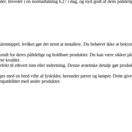
der. Investér i en normalfatning E27 i dag, og nyd godt af dens pålide
emnippel, hvilket gør det nemt at installere. Du behøver ikke at bekymr
endt for deres pålidelige og holdbare produkter. Du kan være sikker på, a
re kvalitet.
rfekt til ethvert rum eller indretning. Denne æstetiske detalje gør prod
 med en bred vifte af lyskilder, herunder pærer og lamper. Dette giver di
patibilitet med andre produkter.