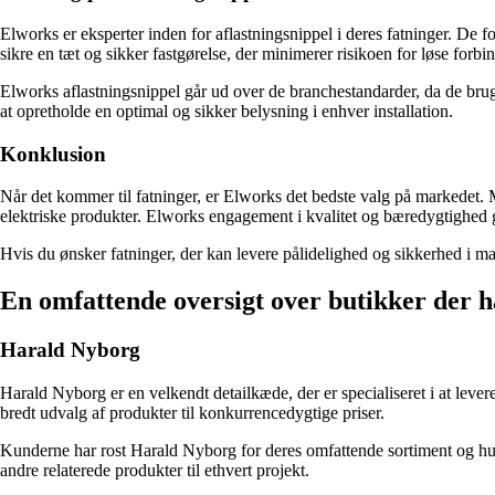
Elworks er eksperter inden for aflastningsnippel i deres fatninger. De f
sikre en tæt og sikker fastgørelse, der minimerer risikoen for løse forb
Elworks aflastningsnippel går ud over de branchestandarder, da de bruger 
at opretholde en optimal og sikker belysning i enhver installation.
Konklusion
Når det kommer til fatninger, er Elworks det bedste valg på markedet. M
elektriske produkter. Elworks engagement i kvalitet og bæredygtighed g
Hvis du ønsker fatninger, der kan levere pålidelighed og sikkerhed i m
En omfattende oversigt over butikker der h
Harald Nyborg
Harald Nyborg er en velkendt detailkæde, der er specialiseret i at leve
bredt udvalg af produkter til konkurrencedygtige priser.
Kunderne har rost Harald Nyborg for deres omfattende sortiment og hurt
andre relaterede produkter til ethvert projekt.