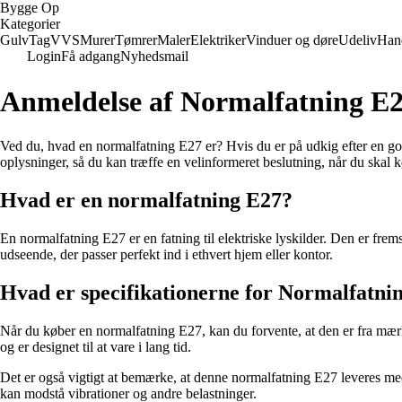
Bygge Op
Kategorier
Gulv
Tag
VVS
Murer
Tømrer
Maler
Elektriker
Vinduer og døre
Udeliv
Han
Login
Få adgang
Nyhedsmail
Anmeldelse af Normalfatning E27
Ved du, hvad en normalfatning E27 er? Hvis du er på udkig efter en god 
oplysninger, så du kan træffe en velinformeret beslutning, når du skal
Hvad er en normalfatning E27?
En normalfatning E27 er en fatning til elektriske lyskilder. Den er fremst
udseende, der passer perfekt ind i ethvert hjem eller kontor.
Hvad er specifikationerne for Normalfatni
Når du køber en normalfatning E27, kan du forvente, at den er fra mærke
og er designet til at vare i lang tid.
Det er også vigtigt at bemærke, at denne normalfatning E27 leveres med en
kan modstå vibrationer og andre belastninger.