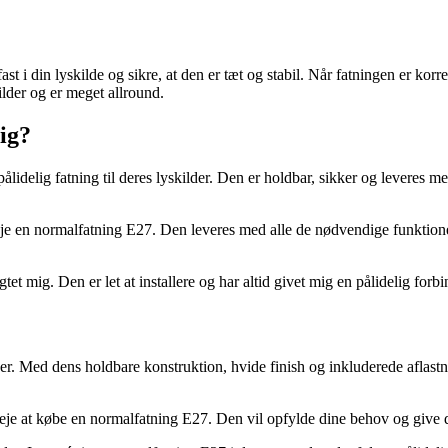
t i din lyskilde og sikre, at den er tæt og stabil. Når fatningen er korre
lder og er meget allround.
ig?
ålidelig fatning til deres lyskilder. Den er holdbar, sikker og leveres me
eje en normalfatning E27. Den leveres med alle de nødvendige funktioner 
et mig. Den er let at installere og har altid givet mig en pålidelig forbi
r. Med dens holdbare konstruktion, hvide finish og inkluderede aflastnin
rveje at købe en normalfatning E27. Den vil opfylde dine behov og give d