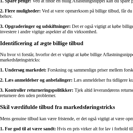
1. Spare penge:
Ved at finde en billig Aflastningsnippel kan du spare 
2. Flere muligheder:
Ved at være opmærksom på billige tilbud, får du m
behov.
3. Opgraderinger og udskiftninger:
Det er også vigtigt at købe billi
investere i andre vigtige aspekter af din virksomhed.
Identificering af ægte billige tilbud
Nu hvor vi forstår, hvorfor det er vigtigt at købe billige Aflastningsnippel
markedsføringstricks:
1. Undersøg markedet:
Forskning og sammenlign priser mellem forskel
2. Læs anmeldelser og anbefalinger:
Læs anmeldelser fra tidligere kun
3. Kontroller returneringspolitikker:
Tjek altid leverandørens returne
returnere den uden problemer.
Skil værdifulde tilbud fra markedsføringstricks
Mens genuine tilbud kan være fristende, er det også vigtigt at være opm
1. For god til at være sandt:
Hvis en pris virker alt for lav i forhold 