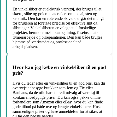
En vinkelsliber er et elektrisk værktøj, der bruges til at
skære, slibe og polere materialer som metal, sten og
keramik. Den har en roterende skive, der gør det muligt
for brugeren at foretage præcise og effektive snit og
slibninger. Vinkelsliberen er velegnet til forskellige
projekter, herunder metalbearbejdning, fliseinstallation,
tømrerarbejde og bilreparationer. Den kan både bruges
hjemme på værkstedet og professionelt på
arbejdspladsen.
Hvor kan jeg købe en vinkelsliber til en god
pris?
Hvis du leder efter en vinkelsliber til en god pris, kan du
overveje at besøge butikker som Jem og Fix eller
Bauhaus, da de ofte har et bredt udvalg af værktøj til
konkurrencedygtige priser. Du kan også tjekke online
forhandlere som Amazon eller eBay, hvor du kan finde
gode tilbud på både nye og brugte vinkelslibere. Husk at
sammenligne priser og læse anmeldelser for at sikre, at
du får den bedste handel.