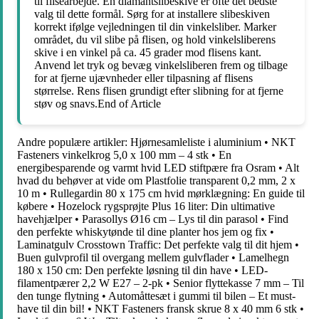
til flisearbejde. En diamantslibeskive er ofte det bedste
valg til dette formål. Sørg for at installere slibeskiven
korrekt ifølge vejledningen til din vinkelsliber. Marker
området, du vil slibe på flisen, og hold vinkelsliberens
skive i en vinkel på ca. 45 grader mod flisens kant.
Anvend let tryk og bevæg vinkelsliberen frem og tilbage
for at fjerne ujævnheder eller tilpasning af flisens
størrelse. Rens flisen grundigt efter slibning for at fjerne
støv og snavs.End of Article
Andre populære artikler:
Hjørnesamleliste i aluminium
•
NKT
Fasteners vinkelkrog 5,0 x 100 mm – 4 stk
•
En
energibesparende og varmt hvid LED stiftpære fra Osram
•
Alt
hvad du behøver at vide om Plastfolie transparent 0,2 mm, 2 x
10 m
•
Rullegardin 80 x 175 cm hvid mørklægning: En guide til
købere
•
Hozelock rygsprøjte Plus 16 liter: Din ultimative
havehjælper
•
Parasollys Ø16 cm – Lys til din parasol
•
Find
den perfekte whiskytønde til dine planter hos jem og fix
•
Laminatgulv Crosstown Traffic: Det perfekte valg til dit hjem
•
Buen gulvprofil til overgang mellem gulvflader
•
Lamelhegn
180 x 150 cm: Den perfekte løsning til din have
•
LED-
filamentpærer 2,2 W E27 – 2-pk
•
Senior flyttekasse 7 mm – Til
den tunge flytning
•
Automåttesæt i gummi til bilen – Et must-
have til din bil!
•
NKT Fasteners fransk skrue 8 x 40 mm 6 stk
•