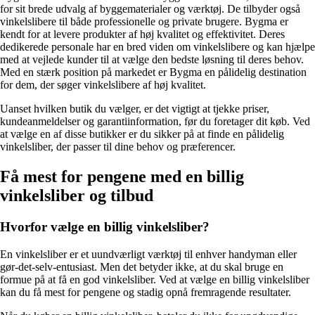
for sit brede udvalg af byggematerialer og værktøj. De tilbyder også
vinkelslibere til både professionelle og private brugere. Bygma er
kendt for at levere produkter af høj kvalitet og effektivitet. Deres
dedikerede personale har en bred viden om vinkelslibere og kan hjælpe
med at vejlede kunder til at vælge den bedste løsning til deres behov.
Med en stærk position på markedet er Bygma en pålidelig destination
for dem, der søger vinkelslibere af høj kvalitet.
Uanset hvilken butik du vælger, er det vigtigt at tjekke priser,
kundeanmeldelser og garantiinformation, før du foretager dit køb. Ved
at vælge en af disse butikker er du sikker på at finde en pålidelig
vinkelsliber, der passer til dine behov og præferencer.
Få mest for pengene med en billig
vinkelsliber og tilbud
Hvorfor vælge en billig vinkelsliber?
En vinkelsliber er et uundværligt værktøj til enhver handyman eller
gør-det-selv-entusiast. Men det betyder ikke, at du skal bruge en
formue på at få en god vinkelsliber. Ved at vælge en billig vinkelsliber
kan du få mest for pengene og stadig opnå fremragende resultater.